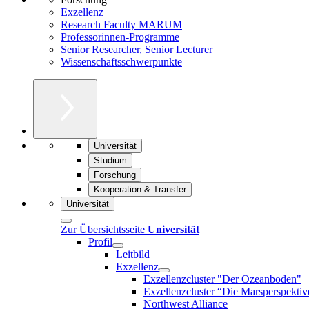
Exzellenz
Research Faculty MARUM
Professorinnen-Programme
Senior Researcher, Senior Lecturer
Wissenschaftsschwerpunkte
Universität
Studium
Forschung
Kooperation & Transfer
Universität
Zur Übersichtsseite
Universität
Profil
Leitbild
Exzellenz
Exzellenzcluster "Der Ozeanboden"
Exzellenzcluster “Die Marsperspektiv
Northwest Alliance