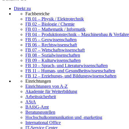
Direkt zu
Fachbereiche
FB 01 – Physik / Elektrotechnik
FB 02 – Biologie / Chemie
FB 03 – Mathematik / Informatik
FB 04 – Produktionstechnik – Maschinenbau & Verfahre
FB 05 – Geowissenschaften
FB 06 – Rechtswissenschaft
FB 07 – Wirtschaftswissenschaft
FB 08 – Sozialwissenschaften
FB 09 – Kulturwissenschaften
FB 10 – Sprach- und Literaturwissenschaften
FB 11 – Human- und Gesundheitswissenschaften
FB 12 – Erziehungs- und Bildungswissenschaften
Einrichtungen
Einrichtungen von A-Z
Akademie für Weiterbildung
Arbeitssicherheit
AStA
BAföG-Amt
Beratungsstellen
Hochschulkommunikation und -marketing
International Office
IT-Service Center