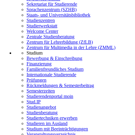
Sekretariat für Studierende
Sprachenzentrum (SZHB)
Staats- und Universitätsbibliothek
Studienzentren
Studierwerkstatt
Welcome Center
Zentrale Studienberatung
Zentrum für Lehrerbildung (ZfLB)
Zentrum für Multimedia in der Lehre (ZMML)
Studium
Bewerbung & Einschreibung
Finanzierung
Familienfreundliches Studium
Internationale Studierende
Prüfungen
Rückmeldungen & Semesterbeitrag
Semesterzeiten
Studierendenportal moin
Stud.IP
Studienangebot
Studienberatung
Studiertechniken erwerben
Studieren im Ausland
Studium mit Beeinträchtigungen
Veranstaltungsverzeichnis