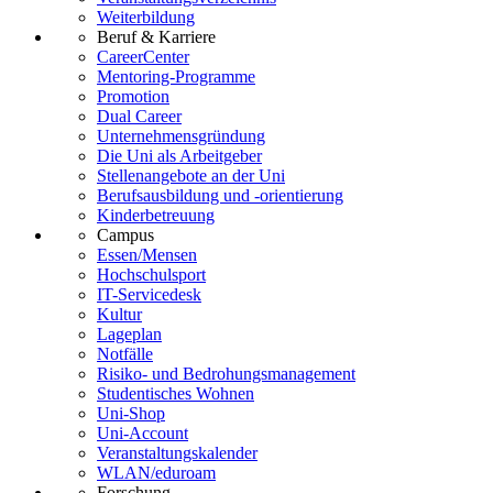
Weiterbildung
Beruf & Karriere
CareerCenter
Mentoring-Programme
Promotion
Dual Career
Unternehmensgründung
Die Uni als Arbeitgeber
Stellenangebote an der Uni
Berufsausbildung und -orientierung
Kinderbetreuung
Campus
Essen/Mensen
Hochschulsport
IT-Servicedesk
Kultur
Lageplan
Notfälle
Risiko- und Bedrohungsmanagement
Studentisches Wohnen
Uni-Shop
Uni-Account
Veranstaltungskalender
WLAN/eduroam
Forschung