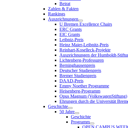
Beirat
Zahlen & Fakten
Rankings
Auszeichnungen
U Bremen Excellence Chairs
ERC Grants
EIC Grants
Leibniz-Preis
Heinz Maier-Leibnitz-Preis
Reinhart-Koselleck-Projekte
Auszeichnungen der Humboldt-Stiftu
Lichtenberg-Professuren
Berninghausenpreis
Deutscher Studienpreis
Bremer Studienpreis
DAAD-Preis
Emmy Noether Programme
Heisenberg-Programm
Opus Magnum (VolkswagenStiftung)
Ehrungen durch die Universität Brem
Geschichte
50 Jahre
Geschichte
Programm
OPEN CAMPUS WEE