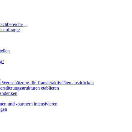
 Fachbereiche
beauftragte
ellen
ng?
e
d Wertschätzung für Transferaktivitäten ausdrücken
rstützungsstrukturen etablieren
mendenken
en und -partnern intensivieren
igen