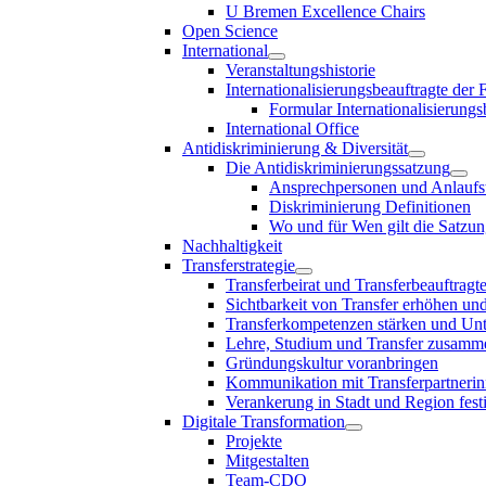
U Bremen Excellence Chairs
Open Science
International
Veranstaltungshistorie
Internationalisierungsbeauftragte der
Formular Internationalisierungs
International Office
Antidiskriminierung & Diversität
Die Antidiskriminierungssatzung
Ansprechpersonen und Anlaufst
Diskriminierung Definitionen
Wo und für Wen gilt die Satzu
Nachhaltigkeit
Transferstrategie
Transferbeirat und Transferbeauftragt
Sichtbarkeit von Transfer erhöhen un
Transferkompetenzen stärken und Unte
Lehre, Studium und Transfer zusam
Gründungskultur voranbringen
Kommunikation mit Transferpartnerinn
Verankerung in Stadt und Region fest
Digitale Transformation
Projekte
Mitgestalten
Team-CDO