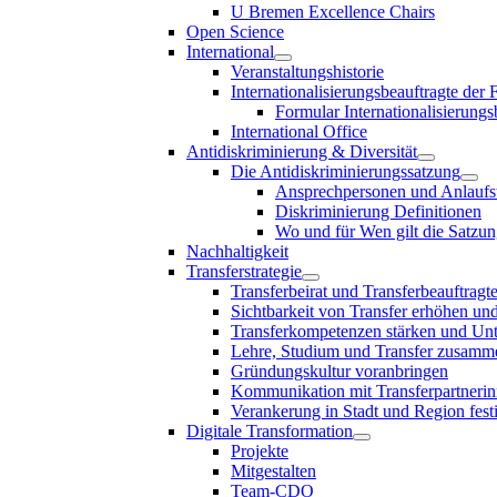
U Bremen Excellence Chairs
Open Science
International
Veranstaltungshistorie
Internationalisierungsbeauftragte der
Formular Internationalisierungs
International Office
Antidiskriminierung & Diversität
Die Antidiskriminierungssatzung
Ansprechpersonen und Anlaufst
Diskriminierung Definitionen
Wo und für Wen gilt die Satzu
Nachhaltigkeit
Transferstrategie
Transferbeirat und Transferbeauftragt
Sichtbarkeit von Transfer erhöhen un
Transferkompetenzen stärken und Unte
Lehre, Studium und Transfer zusam
Gründungskultur voranbringen
Kommunikation mit Transferpartnerinn
Verankerung in Stadt und Region fest
Digitale Transformation
Projekte
Mitgestalten
Team-CDO