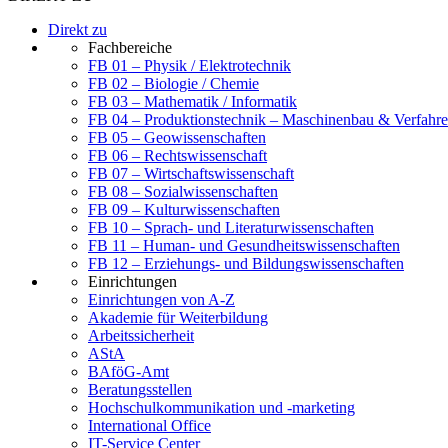
Direkt zu
Fachbereiche
FB 01 – Physik / Elektrotechnik
FB 02 – Biologie / Chemie
FB 03 – Mathematik / Informatik
FB 04 – Produktionstechnik – Maschinenbau & Verfahre
FB 05 – Geowissenschaften
FB 06 – Rechtswissenschaft
FB 07 – Wirtschaftswissenschaft
FB 08 – Sozialwissenschaften
FB 09 – Kulturwissenschaften
FB 10 – Sprach- und Literaturwissenschaften
FB 11 – Human- und Gesundheitswissenschaften
FB 12 – Erziehungs- und Bildungswissenschaften
Einrichtungen
Einrichtungen von A-Z
Akademie für Weiterbildung
Arbeitssicherheit
AStA
BAföG-Amt
Beratungsstellen
Hochschulkommunikation und -marketing
International Office
IT-Service Center