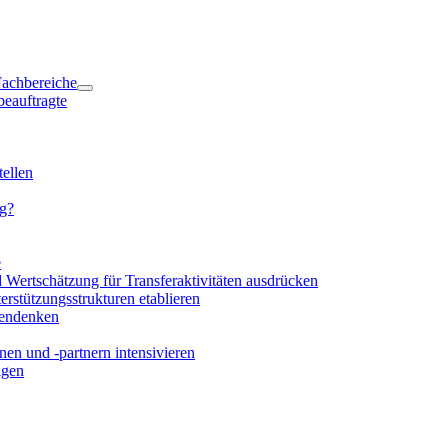
 Fachbereiche
beauftragte
ellen
ng?
e
d Wertschätzung für Transferaktivitäten ausdrücken
rstützungsstrukturen etablieren
mendenken
en und -partnern intensivieren
igen