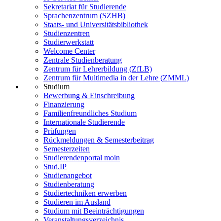
Sekretariat für Studierende
Sprachenzentrum (SZHB)
Staats- und Universitätsbibliothek
Studienzentren
Studierwerkstatt
Welcome Center
Zentrale Studienberatung
Zentrum für Lehrerbildung (ZfLB)
Zentrum für Multimedia in der Lehre (ZMML)
Studium
Bewerbung & Einschreibung
Finanzierung
Familienfreundliches Studium
Internationale Studierende
Prüfungen
Rückmeldungen & Semesterbeitrag
Semesterzeiten
Studierendenportal moin
Stud.IP
Studienangebot
Studienberatung
Studiertechniken erwerben
Studieren im Ausland
Studium mit Beeinträchtigungen
Veranstaltungsverzeichnis