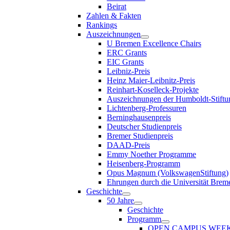
Beirat
Zahlen & Fakten
Rankings
Auszeichnungen
U Bremen Excellence Chairs
ERC Grants
EIC Grants
Leibniz-Preis
Heinz Maier-Leibnitz-Preis
Reinhart-Koselleck-Projekte
Auszeichnungen der Humboldt-Stiftu
Lichtenberg-Professuren
Berninghausenpreis
Deutscher Studienpreis
Bremer Studienpreis
DAAD-Preis
Emmy Noether Programme
Heisenberg-Programm
Opus Magnum (VolkswagenStiftung)
Ehrungen durch die Universität Brem
Geschichte
50 Jahre
Geschichte
Programm
OPEN CAMPUS WEE