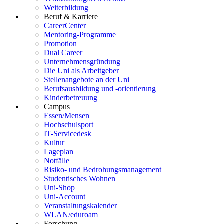
Weiterbildung
Beruf & Karriere
CareerCenter
Mentoring-Programme
Promotion
Dual Career
Unternehmensgründung
Die Uni als Arbeitgeber
Stellenangebote an der Uni
Berufsausbildung und -orientierung
Kinderbetreuung
Campus
Essen/Mensen
Hochschulsport
IT-Servicedesk
Kultur
Lageplan
Notfälle
Risiko- und Bedrohungsmanagement
Studentisches Wohnen
Uni-Shop
Uni-Account
Veranstaltungskalender
WLAN/eduroam
Forschung