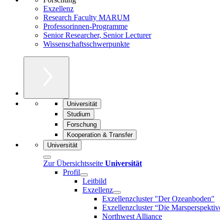
Exzellenz
Research Faculty MARUM
Professorinnen-Programme
Senior Researcher, Senior Lecturer
Wissenschaftsschwerpunkte
Universität
Studium
Forschung
Kooperation & Transfer
Universität
Zur Übersichtsseite
Universität
Profil
Leitbild
Exzellenz
Exzellenzcluster "Der Ozeanboden"
Exzellenzcluster “Die Marsperspektiv
Northwest Alliance