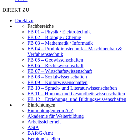
DIREKT ZU
Direkt zu
Fachbereiche
FB 01 – Physik / Elektrotechnik
FB 02 – Biologie / Chemie
FB 03 – Mathematik / Informatik
FB 04 – Produktionstechnik – Maschinenbau &
Verfahrenstechnik
FB 05 – Geowissenschaften
FB 06 – Rechtswissenschaft
FB 07 – Wirtschaftswissenschaft
FB 08 – Sozialwissenschaften
FB 09 – Kulturwissenschaften
FB 10 – Sprach- und Literaturwissenschaften
FB 11 – Human- und Gesundheitswissenschaften
FB 12 – Erziehungs- und Bildungswissenschaften
Einrichtungen
Einrichtungen von A-Z
Akademie für Weiterbildung
Arbeitssicherheit
AStA
BAföG-Amt
Beratungsstellen