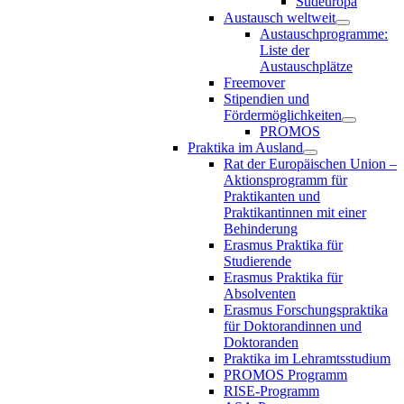
Südeuropa
Austausch weltweit
Austauschprogramme:
Liste der
Austauschplätze
Freemover
Stipendien und
Fördermöglichkeiten
PROMOS
Praktika im Ausland
Rat der Europäischen Union –
Aktionsprogramm für
Praktikanten und
Praktikantinnen mit einer
Behinderung
Erasmus Praktika für
Studierende
Erasmus Praktika für
Absolventen
Erasmus Forschungspraktika
für Doktorandinnen und
Doktoranden
Praktika im Lehramtsstudium
PROMOS Programm
RISE-Programm