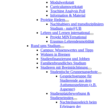
Modulwerkstatt
Curriculumswerkstatt
Teaching Analysis Poll
Information & Material
Projekte fördern
Nachhaltiges und transdisziplinäres
Studium - nuts@UB
Lehren und Lernen international
Projekt MINTernational
Erasmus-Lehrendenmobilität
Rund ums Studium
Campus: Wissenswertes und Tipps
Wohnen in Bremen
Studienfinanzierung und Jobben
Familienfreundliches Studium
Studieren mit Beeinträchtigung
Studentische Gruppenangebote
Gesprächsgruppe für
Studierende aus dem
Autismusspektrum (z.B.
Asperger)
Studienplatzbewerbung &
Studieneinstieg
Nachteilsausgleich beim
Erbringen der