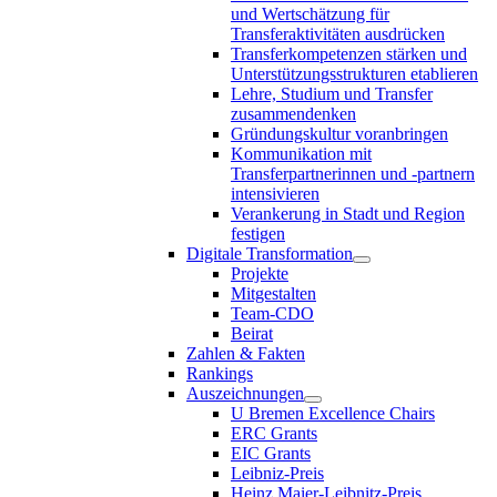
und Wertschätzung für
Transferaktivitäten ausdrücken
Transferkompetenzen stärken und
Unterstützungsstrukturen etablieren
Lehre, Studium und Transfer
zusammendenken
Gründungskultur voranbringen
Kommunikation mit
Transferpartnerinnen und -partnern
intensivieren
Verankerung in Stadt und Region
festigen
Digitale Transformation
Projekte
Mitgestalten
Team-CDO
Beirat
Zahlen & Fakten
Rankings
Auszeichnungen
U Bremen Excellence Chairs
ERC Grants
EIC Grants
Leibniz-Preis
Heinz Maier-Leibnitz-Preis