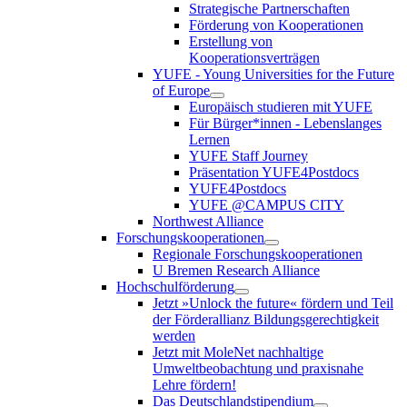
Strategische Partnerschaften
Förderung von Kooperationen
Erstellung von
Kooperationsverträgen
YUFE - Young Universities for the Future
of Europe
Europäisch studieren mit YUFE
Für Bürger*innen - Lebenslanges
Lernen
YUFE Staff Journey
Präsentation YUFE4Postdocs
YUFE4Postdocs
YUFE @CAMPUS CITY
Northwest Alliance
Forschungskooperationen
Regionale Forschungskooperationen
U Bremen Research Alliance
Hochschulförderung
Jetzt »Unlock the future« fördern und Teil
der Förderallianz Bildungsgerechtigkeit
werden
Jetzt mit MoleNet nachhaltige
Umweltbeobachtung und praxisnahe
Lehre fördern!
Das Deutschlandstipendium