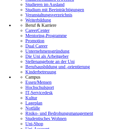
Studieren im Ausland
Studium mit Beeinträchtigungen
Veranstaltungsverzeichnis
Weiterbildung
Beruf & Karriere
CareerCenter
Mentoring-Programme
Promotion
Dual Career
Unternehmensgründung
Die Uni als Arbeitgeber
Stellenangebote an der Uni
Berufsausbildung und -orientierung
Kinderbetreuung
Campus
Essen/Mensen
Hochschulsport
IT-Servicedesk
Kultur
Lageplan
Notfälle
Risiko- und Bedrohungsmanagement
Studentisches Wohnen
Uni-Shop
Uni-Account