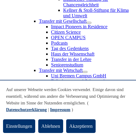
Chancengleichheit
Kellner & Stoll-Stiftung für Klima
und Umwelt
Transfer mit Gesellschaft
Impact Pioneers in Residence
Citizen Science
OPEN CAMPUS
Podcasts
Tag des Gedenkens
Haus der Wissenschaft
Transfer in der Lehre
Seniorenstudium
Transfer mit Wirtschaft
Uni Bremen Campus GmbH
Erfindungen und Schutzrechte
Partnerschaften und Beteiligungen
Auf unserer Webseite werden Cookies verwendet. Einige davon sind
Recruiting an der Universität Bremen
essentiell, während uns andere die Verbesserung und Optimierung der
Weiterbildung an der Universität Bremen
Transfer mit Schule
Website im Sinne der Nutzenden ermöglichen. (
Schülerinnen und Schüler
Datenschutzerklärung
|
Impressum
)
MINT-Schnupperstudium
Schulklassen
Lehrkräfte
Einstellungen
Ablehnen
Akzeptieren
Gründungsunterstützung
UniTransfer - Servicestelle für Transferaktivitäten