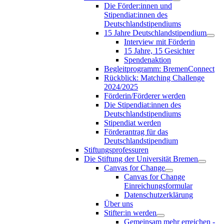
Die Förder:innen und
Stipendiat:innen des
Deutschlandstipendiums
15 Jahre Deutschlandstipendium
Interview mit Förderin
15 Jahre, 15 Gesichter
Spendenaktion
Begleitprogramm: BremenConnect
Rückblick: Matching Challenge
2024/2025
Förderin/Förderer werden
Die Stipendiat:innen des
Deutschlandstipendiums
Stipendiat werden
Förderantrag für das
Deutschlandstipendium
Stiftungsprofessuren
Die Stiftung der Universität Bremen
Canvas for Change
Canvas for Change
Einreichungsformular
Datenschutzerklärung
Über uns
Stifter:in werden
Gemeinsam mehr erreichen -