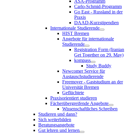
ASA-Programm
Carlo-Schmid-Programm
Go East - Russland in der
Praxis
DAAD-Kurzstipendien
Internationale Studierende
HIST Bremen
Angebote für internationale
Studierende
Registration Form (Iranian
Get Together on 29. May)
kompass
Study Buddy
Newcomer Service für
Austauschstudierende
Freemover - Gaststudium an der
Universität Bremen
Geflüchtete
Praxisorientiert studieren
Fächerübergreifende Angebote
Wissenschaftliches Schreiben
Studieren und dann?
Sich weiterbilden
Beratungsangebote
Gut lehren und lernen