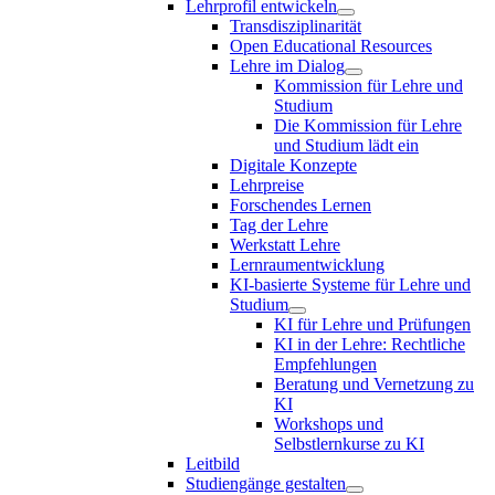
Lehrprofil entwickeln
Transdisziplinarität
Open Educational Resources
Lehre im Dialog
Kommission für Lehre und
Studium
Die Kommission für Lehre
und Studium lädt ein
Digitale Konzepte
Lehrpreise
Forschendes Lernen
Tag der Lehre
Werkstatt Lehre
Lernraumentwicklung
KI-basierte Systeme für Lehre und
Studium
KI für Lehre und Prüfungen
KI in der Lehre: Rechtliche
Empfehlungen
Beratung und Vernetzung zu
KI
Workshops und
Selbstlernkurse zu KI
Leitbild
Studiengänge gestalten