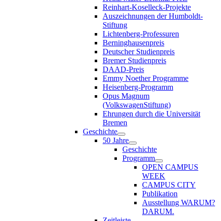
Reinhart-Koselleck-Projekte
Auszeichnungen der Humboldt-
Stiftung
Lichtenberg-Professuren
Berninghausenpreis
Deutscher Studienpreis
Bremer Studienpreis
DAAD-Preis
Emmy Noether Programme
Heisenberg-Programm
Opus Magnum
(VolkswagenStiftung)
Ehrungen durch die Universität
Bremen
Geschichte
50 Jahre
Geschichte
Programm
OPEN CAMPUS
WEEK
CAMPUS CITY
Publikation
Ausstellung WARUM?
DARUM.
Zeitleiste