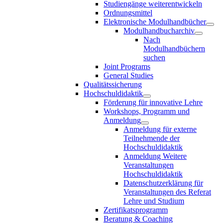
Studiengänge weiterentwickeln
Ordnungsmittel
Elektronische Modulhandbücher
Modulhandbucharchiv
Nach
Modulhandbüchern
suchen
Joint Programs
General Studies
Qualitätssicherung
Hochschuldidaktik
Förderung für innovative Lehre
Workshops, Programm und
Anmeldung
Anmeldung für externe
Teilnehmende der
Hochschuldidaktik
Anmeldung Weitere
Veranstaltungen
Hochschuldidaktik
Datenschutzerklärung für
Veranstaltungen des Referat
Lehre und Studium
Zertifikatsprogramm
Beratung & Coaching