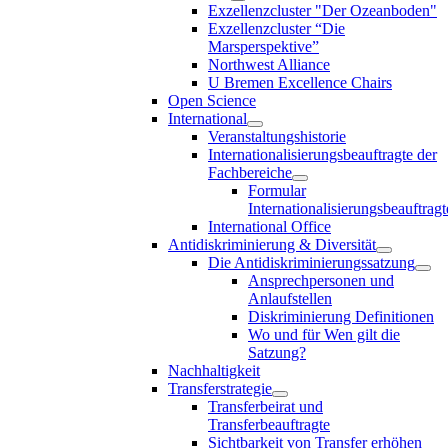
Exzellenzcluster "Der Ozeanboden"
Exzellenzcluster “Die
Marsperspektive”
Northwest Alliance
U Bremen Excellence Chairs
Open Science
International
Veranstaltungshistorie
Internationalisierungsbeauftragte der
Fachbereiche
Formular
Internationalisierungsbeauftragt
International Office
Antidiskriminierung & Diversität
Die Antidiskriminierungssatzung
Ansprechpersonen und
Anlaufstellen
Diskriminierung Definitionen
Wo und für Wen gilt die
Satzung?
Nachhaltigkeit
Transferstrategie
Transferbeirat und
Transferbeauftragte
Sichtbarkeit von Transfer erhöhen