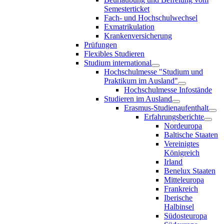
Semesterticket
Fach- und Hochschulwechsel
Exmatrikulation
Krankenversicherung
Prüfungen
Flexibles Studieren
Studium international
Hochschulmesse "Studium und
Praktikum im Ausland"
Hochschulmesse Infostände
Studieren im Ausland
Erasmus-Studienaufenthalt
Erfahrungsberichte
Nordeuropa
Baltische Staaten
Vereinigtes
Königreich
Irland
Benelux Staaten
Mitteleuropa
Frankreich
Iberische
Halbinsel
Südosteuropa