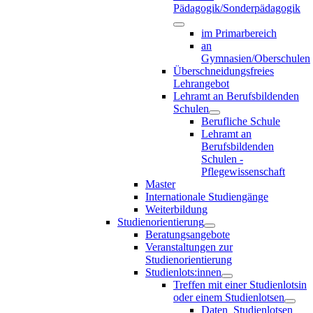
Pädagogik/Sonderpädagogik
im Primarbereich
an
Gymnasien/Oberschulen
Überschneidungsfreies
Lehrangebot
Lehramt an Berufsbildenden
Schulen
Berufliche Schule
Lehramt an
Berufsbildenden
Schulen -
Pflegewissenschaft
Master
Internationale Studiengänge
Weiterbildung
Studienorientierung
Beratungsangebote
Veranstaltungen zur
Studienorientierung
Studienlots:innen
Treffen mit einer Studienlotsin
oder einem Studienlotsen
Daten_Studienlotsen