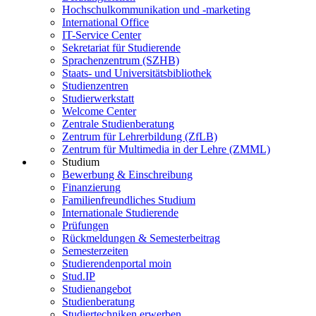
Hochschulkommunikation und -marketing
International Office
IT-Service Center
Sekretariat für Studierende
Sprachenzentrum (SZHB)
Staats- und Universitätsbibliothek
Studienzentren
Studierwerkstatt
Welcome Center
Zentrale Studienberatung
Zentrum für Lehrerbildung (ZfLB)
Zentrum für Multimedia in der Lehre (ZMML)
Studium
Bewerbung & Einschreibung
Finanzierung
Familienfreundliches Studium
Internationale Studierende
Prüfungen
Rückmeldungen & Semesterbeitrag
Semesterzeiten
Studierendenportal moin
Stud.IP
Studienangebot
Studienberatung
Studiertechniken erwerben