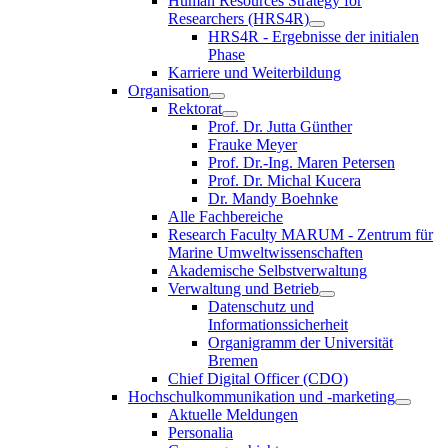
Human Resources Strategy for
Researchers (HRS4R)
HRS4R - Ergebnisse der initialen
Phase
Karriere und Weiterbildung
Organisation
Rektorat
Prof. Dr. Jutta Günther
Frauke Meyer
Prof. Dr.-Ing. Maren Petersen
Prof. Dr. Michal Kucera
Dr. Mandy Boehnke
Alle Fachbereiche
Research Faculty MARUM - Zentrum für
Marine Umweltwissenschaften
Akademische Selbstverwaltung
Verwaltung und Betrieb
Datenschutz und
Informationssicherheit
Organigramm der Universität
Bremen
Chief Digital Officer (CDO)
Hochschulkommunikation und -marketing
Aktuelle Meldungen
Personalia