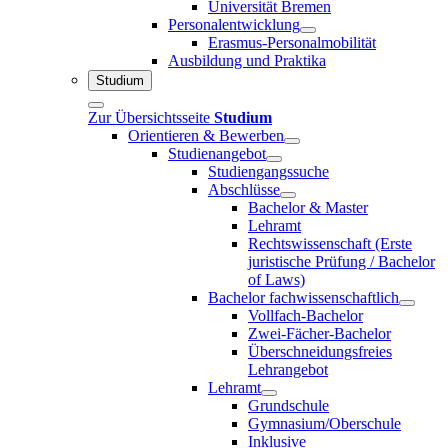
Universität Bremen
Personalentwicklung
Erasmus-Personalmobilität
Ausbildung und Praktika
Studium
Zur Übersichtsseite
Studium
Orientieren & Bewerben
Studienangebot
Studiengangssuche
Abschlüsse
Bachelor & Master
Lehramt
Rechtswissenschaft (Erste
juristische Prüfung / Bachelor
of Laws)
Bachelor fachwissenschaftlich
Vollfach-Bachelor
Zwei-Fächer-Bachelor
Überschneidungsfreies
Lehrangebot
Lehramt
Grundschule
Gymnasium/Oberschule
Inklusive