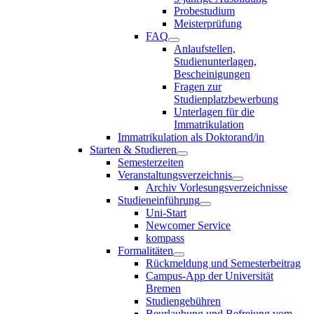
Probestudium
Meisterprüfung
FAQ
Anlaufstellen,
Studienunterlagen,
Bescheinigungen
Fragen zur
Studienplatzbewerbung
Unterlagen für die
Immatrikulation
Immatrikulation als Doktorand/in
Starten & Studieren
Semesterzeiten
Veranstaltungsverzeichnis
Archiv Vorlesungsverzeichnisse
Studieneinführung
Uni-Start
Newcomer Service
kompass
Formalitäten
Rückmeldung und Semesterbeitrag
Campus-App der Universität
Bremen
Studiengebühren
Beurlaubung und Befreiung vom