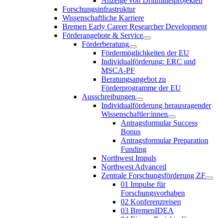
Anzeige von Drittmittelprojekten
Forschungsinfrastruktur
Wissenschaftliche Karriere
Bremen Early Career Researcher Development
Förderangebote & Service
Förderberatung
Fördermöglichkeiten der EU
Individualförderung: ERC und
MSCA-PF
Beratungsangebot zu
Förderprogramme der EU
Ausschreibungen
Individualförderung herausragender
Wissenschaftler:innen
Antragsformular Success
Bonus
Antragsformular Preparation
Funding
Northwest Impuls
Northwest Advanced
Zentrale Forschungsförderung ZF
01 Impulse für
Forschungsvorhaben
02 Konferenzreisen
03 BremenIDEA