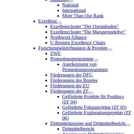
National
International
More Than Our Rank
Exzellenz
Exzellenzcluster "Der Ozeanboden"
Exzellenzcluster “Die Marsperspektive”
Northwest Alliance
U Bremen Excellence Chairs
Forschungseinrichtungen & Projekte
ZWE
Promotionsprogramme
Anerkennung von
Promotionsprogrammen
Förderungen der DFG
Förderungen des Bundes
Förderungen der EU
Förderungen der ZF
Geförderte Projekte für Postdocs
(ZF 04)
Geförderte Fokusprojekte (ZF 05)
Geförderte Explorationsprojekte (ZF
06)
Drittmittelanzeige und Drittmittelbericht
Drittmittelbericht