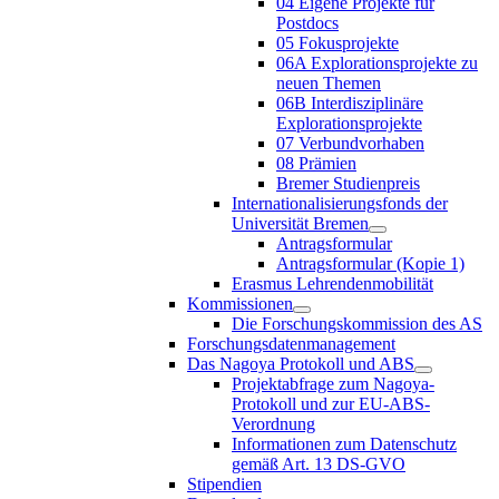
04 Eigene Projekte für
Postdocs
05 Fokusprojekte
06A Explorationsprojekte zu
neuen Themen
06B Interdisziplinäre
Explorationsprojekte
07 Verbundvorhaben
08 Prämien
Bremer Studienpreis
Internationalisierungsfonds der
Universität Bremen
Antragsformular
Antragsformular (Kopie 1)
Erasmus Lehrendenmobilität
Kommissionen
Die Forschungskommission des AS
Forschungsdatenmanagement
Das Nagoya Protokoll und ABS
Projektabfrage zum Nagoya-
Protokoll und zur EU-ABS-
Verordnung
Informationen zum Datenschutz
gemäß Art. 13 DS-GVO
Stipendien