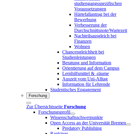
studiengangsspezifischen
Voraussetzungen
Härtefallantrag bei der
Bewerbung
Verbesserung der
Durchschnittsnote/Wartezeit
Nachteilsausgleich bei
Finanzen
Wohnen
Chancengleichheit bei
Studienleistungen
Beratung und Information
Orientierung auf dem Campus
Lernhilfsmittel & -räume
Auszeit vom Uni-Alltag
Information für Lehrende
Studentisches Engagement
Forschung
Zur Übersichtsseite
Forschung
Forschungsprofil
Wissenschaftsschwerpunkte
Open Access an der Universität Bremen
Predatory Publishing
Rankings