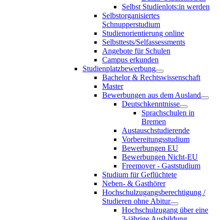
Selbst Studienlots:in werden
Selbstorganisiertes
Schnupperstudium
Studienorientierung online
Selbsttests/Selfassessments
Angebote für Schulen
Campus erkunden
Studienplatzbewerbung
Bachelor & Rechtswissenschaft
Master
Bewerbungen aus dem Ausland
Deutschkenntnisse
Sprachschulen in
Bremen
Austauschstudierende
Vorbereitungsstudium
Bewerbungen EU
Bewerbungen Nicht-EU
Freemover - Gaststudium
Studium für Geflüchtete
Neben- & Gasthörer
Hochschulzugangsberechtigung /
Studieren ohne Abitur
Hochschulzugang über eine
3-jährige Ausbildung