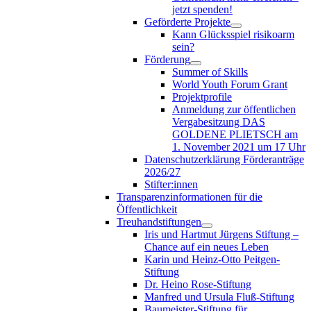
jetzt spenden!
Geförderte Projekte
Kann Glücksspiel risikoarm
sein?
Förderung
Summer of Skills
World Youth Forum Grant
Projektprofile
Anmeldung zur öffentlichen
Vergabesitzung DAS
GOLDENE PLIETSCH am
1. November 2021 um 17 Uhr
Datenschutzerklärung Förderanträge
2026/27
Stifter:innen
Transparenzinformationen für die
Öffentlichkeit
Treuhandstiftungen
Iris und Hartmut Jürgens Stiftung –
Chance auf ein neues Leben
Karin und Heinz-Otto Peitgen-
Stiftung
Dr. Heino Rose-Stiftung
Manfred und Ursula Fluß-Stiftung
Baumeister-Stiftung für