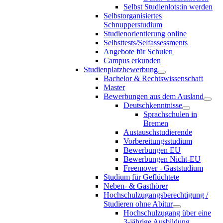
Selbst Studienlots:in werden
Selbstorganisiertes
Schnupperstudium
Studienorientierung online
Selbsttests/Selfassessments
Angebote für Schulen
Campus erkunden
Studienplatzbewerbung
Bachelor & Rechtswissenschaft
Master
Bewerbungen aus dem Ausland
Deutschkenntnisse
Sprachschulen in
Bremen
Austauschstudierende
Vorbereitungsstudium
Bewerbungen EU
Bewerbungen Nicht-EU
Freemover - Gaststudium
Studium für Geflüchtete
Neben- & Gasthörer
Hochschulzugangsberechtigung /
Studieren ohne Abitur
Hochschulzugang über eine
3-jährige Ausbildung