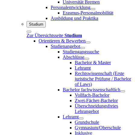
Universität Bremen
Personalentwicklung
Erasmus-Personalmobilität
Ausbildung und Praktika
Studium
Zur Übersichtsseite
Studium
Orientieren & Bewerben
Studienangebot
Studiengangssuche
Abschlüsse
Bachelor & Master
Lehramt
Rechtswissenschaft (Erste
juristische Prüfung / Bachelor
of Laws)
Bachelor fachwissenschaftlich
Vollfach-Bachelor
Zwei-Fächer-Bachelor
Überschneidungsfreies
Lehrangebot
Lehramt
Grundschule
Gymnasium/Oberschule
Inklusive