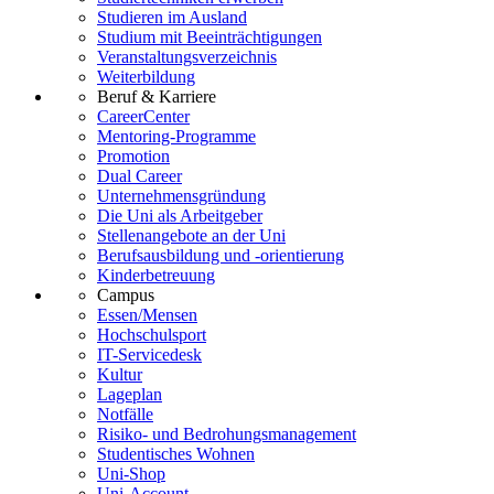
Studieren im Ausland
Studium mit Beeinträchtigungen
Veranstaltungsverzeichnis
Weiterbildung
Beruf & Karriere
CareerCenter
Mentoring-Programme
Promotion
Dual Career
Unternehmensgründung
Die Uni als Arbeitgeber
Stellenangebote an der Uni
Berufsausbildung und -orientierung
Kinderbetreuung
Campus
Essen/Mensen
Hochschulsport
IT-Servicedesk
Kultur
Lageplan
Notfälle
Risiko- und Bedrohungsmanagement
Studentisches Wohnen
Uni-Shop
Uni-Account