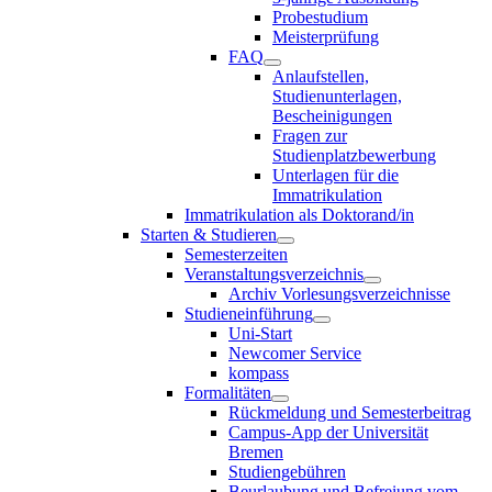
Probestudium
Meisterprüfung
FAQ
Anlaufstellen,
Studienunterlagen,
Bescheinigungen
Fragen zur
Studienplatzbewerbung
Unterlagen für die
Immatrikulation
Immatrikulation als Doktorand/in
Starten & Studieren
Semesterzeiten
Veranstaltungsverzeichnis
Archiv Vorlesungsverzeichnisse
Studieneinführung
Uni-Start
Newcomer Service
kompass
Formalitäten
Rückmeldung und Semesterbeitrag
Campus-App der Universität
Bremen
Studiengebühren
Beurlaubung und Befreiung vom