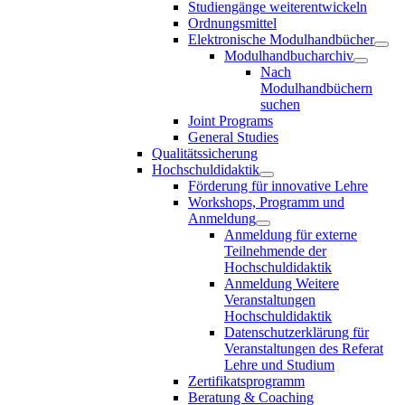
Studiengänge weiterentwickeln
Ordnungsmittel
Elektronische Modulhandbücher
Modulhandbucharchiv
Nach
Modulhandbüchern
suchen
Joint Programs
General Studies
Qualitätssicherung
Hochschuldidaktik
Förderung für innovative Lehre
Workshops, Programm und
Anmeldung
Anmeldung für externe
Teilnehmende der
Hochschuldidaktik
Anmeldung Weitere
Veranstaltungen
Hochschuldidaktik
Datenschutzerklärung für
Veranstaltungen des Referat
Lehre und Studium
Zertifikatsprogramm
Beratung & Coaching