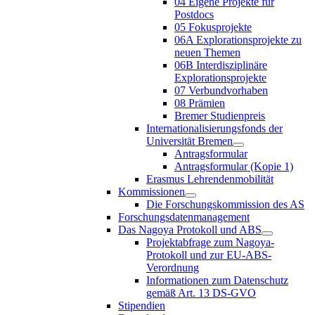
04 Eigene Projekte für
Postdocs
05 Fokusprojekte
06A Explorationsprojekte zu
neuen Themen
06B Interdisziplinäre
Explorationsprojekte
07 Verbundvorhaben
08 Prämien
Bremer Studienpreis
Internationalisierungsfonds der
Universität Bremen
Antragsformular
Antragsformular (Kopie 1)
Erasmus Lehrendenmobilität
Kommissionen
Die Forschungskommission des AS
Forschungsdatenmanagement
Das Nagoya Protokoll und ABS
Projektabfrage zum Nagoya-
Protokoll und zur EU-ABS-
Verordnung
Informationen zum Datenschutz
gemäß Art. 13 DS-GVO
Stipendien