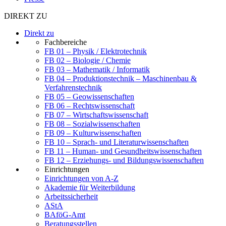
DIREKT ZU
Direkt zu
Fachbereiche
FB 01 – Physik / Elektrotechnik
FB 02 – Biologie / Chemie
FB 03 – Mathematik / Informatik
FB 04 – Produktionstechnik – Maschinenbau &
Verfahrenstechnik
FB 05 – Geowissenschaften
FB 06 – Rechtswissenschaft
FB 07 – Wirtschaftswissenschaft
FB 08 – Sozialwissenschaften
FB 09 – Kulturwissenschaften
FB 10 – Sprach- und Literaturwissenschaften
FB 11 – Human- und Gesundheitswissenschaften
FB 12 – Erziehungs- und Bildungswissenschaften
Einrichtungen
Einrichtungen von A-Z
Akademie für Weiterbildung
Arbeitssicherheit
AStA
BAföG-Amt
Beratungsstellen