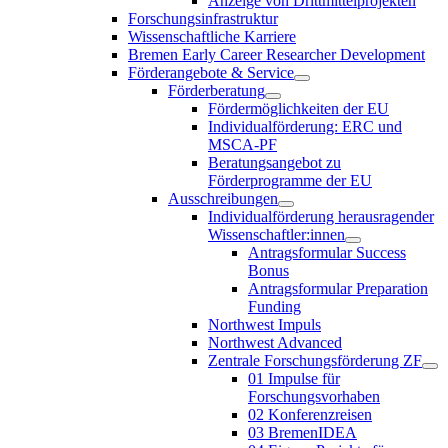
Anzeige von Drittmittelprojekten
Forschungsinfrastruktur
Wissenschaftliche Karriere
Bremen Early Career Researcher Development
Förderangebote & Service
Förderberatung
Fördermöglichkeiten der EU
Individualförderung: ERC und
MSCA-PF
Beratungsangebot zu
Förderprogramme der EU
Ausschreibungen
Individualförderung herausragender
Wissenschaftler:innen
Antragsformular Success
Bonus
Antragsformular Preparation
Funding
Northwest Impuls
Northwest Advanced
Zentrale Forschungsförderung ZF
01 Impulse für
Forschungsvorhaben
02 Konferenzreisen
03 BremenIDEA