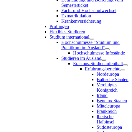
Semesterticket
Fach- und Hochschulwechsel
Exmatrikulation
Krankenversicherung
Prüfungen
Flexibles Studieren
Studium international
Hochschulmesse "Studium und
Praktikum im Ausland"
Hochschulmesse Infostände
Studieren im Ausland
Erasmus-Studienaufenthalt
Erfahrungsberichte
Nordeuropa
Baltische Staaten
Vereinigtes
Königreich
Irland
Benelux Staaten
Mitteleuropa
Frankreich
Iberische
Halbinsel
Südosteuropa