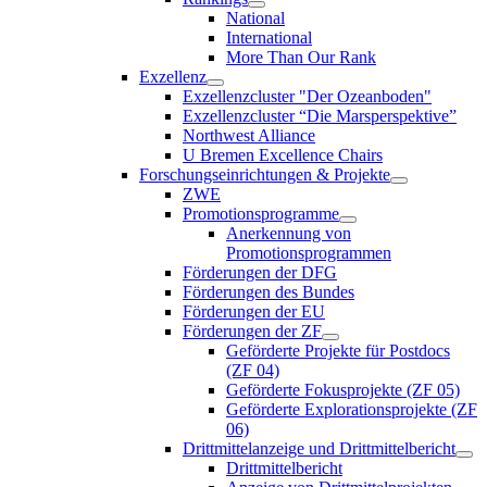
National
International
More Than Our Rank
Exzellenz
Exzellenzcluster "Der Ozeanboden"
Exzellenzcluster “Die Marsperspektive”
Northwest Alliance
U Bremen Excellence Chairs
Forschungseinrichtungen & Projekte
ZWE
Promotionsprogramme
Anerkennung von
Promotionsprogrammen
Förderungen der DFG
Förderungen des Bundes
Förderungen der EU
Förderungen der ZF
Geförderte Projekte für Postdocs
(ZF 04)
Geförderte Fokusprojekte (ZF 05)
Geförderte Explorationsprojekte (ZF
06)
Drittmittelanzeige und Drittmittelbericht
Drittmittelbericht