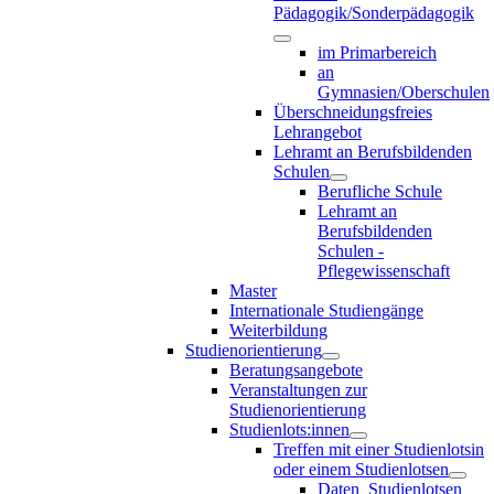
Pädagogik/Sonderpädagogik
im Primarbereich
an
Gymnasien/Oberschulen
Überschneidungsfreies
Lehrangebot
Lehramt an Berufsbildenden
Schulen
Berufliche Schule
Lehramt an
Berufsbildenden
Schulen -
Pflegewissenschaft
Master
Internationale Studiengänge
Weiterbildung
Studienorientierung
Beratungsangebote
Veranstaltungen zur
Studienorientierung
Studienlots:innen
Treffen mit einer Studienlotsin
oder einem Studienlotsen
Daten_Studienlotsen