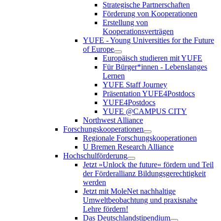
Strategische Partnerschaften
Förderung von Kooperationen
Erstellung von
Kooperationsverträgen
YUFE - Young Universities for the Future
of Europe
Europäisch studieren mit YUFE
Für Bürger*innen - Lebenslanges
Lernen
YUFE Staff Journey
Präsentation YUFE4Postdocs
YUFE4Postdocs
YUFE @CAMPUS CITY
Northwest Alliance
Forschungskooperationen
Regionale Forschungskooperationen
U Bremen Research Alliance
Hochschulförderung
Jetzt »Unlock the future« fördern und Teil
der Förderallianz Bildungsgerechtigkeit
werden
Jetzt mit MoleNet nachhaltige
Umweltbeobachtung und praxisnahe
Lehre fördern!
Das Deutschlandstipendium