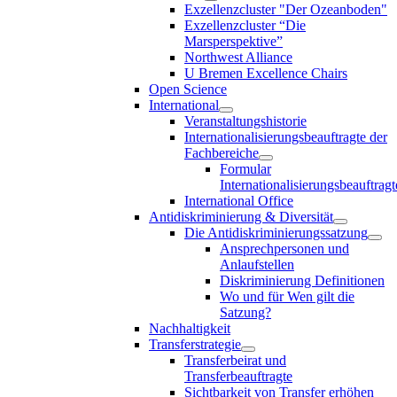
Exzellenzcluster "Der Ozeanboden"
Exzellenzcluster “Die
Marsperspektive”
Northwest Alliance
U Bremen Excellence Chairs
Open Science
International
Veranstaltungshistorie
Internationalisierungsbeauftragte der
Fachbereiche
Formular
Internationalisierungsbeauftragt
International Office
Antidiskriminierung & Diversität
Die Antidiskriminierungssatzung
Ansprechpersonen und
Anlaufstellen
Diskriminierung Definitionen
Wo und für Wen gilt die
Satzung?
Nachhaltigkeit
Transferstrategie
Transferbeirat und
Transferbeauftragte
Sichtbarkeit von Transfer erhöhen