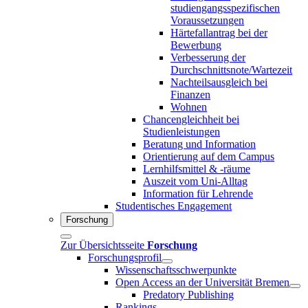
studiengangsspezifischen
Voraussetzungen
Härtefallantrag bei der
Bewerbung
Verbesserung der
Durchschnittsnote/Wartezeit
Nachteilsausgleich bei
Finanzen
Wohnen
Chancengleichheit bei
Studienleistungen
Beratung und Information
Orientierung auf dem Campus
Lernhilfsmittel & -räume
Auszeit vom Uni-Alltag
Information für Lehrende
Studentisches Engagement
Forschung
Zur Übersichtsseite
Forschung
Forschungsprofil
Wissenschaftsschwerpunkte
Open Access an der Universität Bremen
Predatory Publishing
Rankings