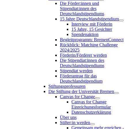
Die Förder:innen und
Stipendiat:innen des
Deutschlandstipendiums
15 Jahre Deutschlandstipendium
Interview mit Förderin
15 Jahre, 15 Gesichter
Spendenaktion
Begleitprogramm: BremenConnect
Rückblick: Matching Challenge
2024/2025
Förderin/Förderer werden
Die Stipendiat:innen des
Deutschlandstipendiums
Stipendiat werden
Förderantrag für das
Deutschlandstipendium
Stiftungsprofessuren
Die Stiftung der Universität Bremen
Canvas for Change
Canvas for Change
Einreichungsformular
Datenschutzerklärung
Über uns
Stifter:in werden
Gemeinsam mehr erreichen -