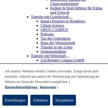
Chancengleichheit
Kellner & Stoll-Stiftung für Klima
und Umwelt
Transfer mit Gesellschaft
Impact Pioneers in Residence
Citizen Science
OPEN CAMPUS
Podcasts
Tag des Gedenkens
Haus der Wissenschaft
Transfer in der Lehre
Seniorenstudium
Transfer mit Wirtschaft
Uni Bremen Campus GmbH
Erfindungen und Schutzrechte
Partnerschaften und Beteiligungen
Auf unserer Webseite werden Cookies verwendet. Einige davon sind
Recruiting an der Universität Bremen
essentiell, während uns andere die Verbesserung und Optimierung der
Weiterbildung an der Universität Bremen
Transfer mit Schule
Website im Sinne der Nutzenden ermöglichen. (
Schülerinnen und Schüler
Datenschutzerklärung
|
Impressum
)
MINT-Schnupperstudium
Schulklassen
Lehrkräfte
Einstellungen
Ablehnen
Akzeptieren
Gründungsunterstützung
UniTransfer - Servicestelle für Transferaktivitäten