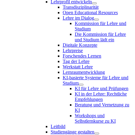
Lehrprofil entwickeln
Transdisziplinarität
Open Educational Resources
Lehre im Dialog
Kommission für Lehre und
Studium
Die Kommission für Lehre
und Studium lädt ein
Digitale Konzepte
Lehrpreise
Forschendes Lernen
Tag der Lehre
Werkstatt Lehre
Lernraumentwicklung
KI-basierte Systeme für Lehre und
Studium
KI für Lehre und Prüfungen
KI in der Lehre: Rechtliche
Empfehlungen
Beratung und Vernetzung zu
KI
Workshops und
Selbstlernkurse zu KI
Leitbild
Studiengänge gestalten