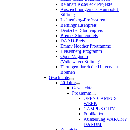
Reinhart-Koselleck-Projekte
Auszeichnungen der Humboldt-
Stiftung
Lichtenberg-Professuren
Berninghausenpreis
Deutscher Studienpreis
Bremer Studienpreis
DAAD-Preis
Emmy Noether Programme
Heisenberg-Programm
Opus Magnum
(VolkswagenStiftung)
Ehrungen durch die Universität
Bremen
Geschichte
50 Jahre
Geschichte
Programm
OPEN CAMPUS
WEEK
CAMPUS CITY
Publikation
Ausstellung WARUM?
DARUM.
Zeitleiste