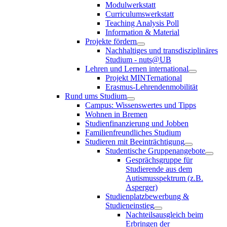
Modulwerkstatt
Curriculumswerkstatt
Teaching Analysis Poll
Information & Material
Projekte fördern
Nachhaltiges und transdisziplinäres
Studium - nuts@UB
Lehren und Lernen international
Projekt MINTernational
Erasmus-Lehrendenmobilität
Rund ums Studium
Campus: Wissenswertes und Tipps
Wohnen in Bremen
Studienfinanzierung und Jobben
Familienfreundliches Studium
Studieren mit Beeinträchtigung
Studentische Gruppenangebote
Gesprächsgruppe für
Studierende aus dem
Autismusspektrum (z.B.
Asperger)
Studienplatzbewerbung &
Studieneinstieg
Nachteilsausgleich beim
Erbringen der