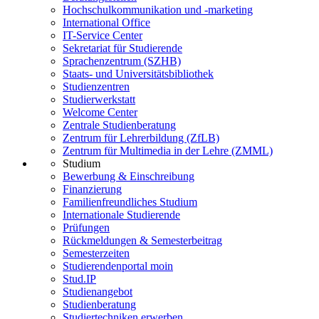
Hochschulkommunikation und -marketing
International Office
IT-Service Center
Sekretariat für Studierende
Sprachenzentrum (SZHB)
Staats- und Universitätsbibliothek
Studienzentren
Studierwerkstatt
Welcome Center
Zentrale Studienberatung
Zentrum für Lehrerbildung (ZfLB)
Zentrum für Multimedia in der Lehre (ZMML)
Studium
Bewerbung & Einschreibung
Finanzierung
Familienfreundliches Studium
Internationale Studierende
Prüfungen
Rückmeldungen & Semesterbeitrag
Semesterzeiten
Studierendenportal moin
Stud.IP
Studienangebot
Studienberatung
Studiertechniken erwerben