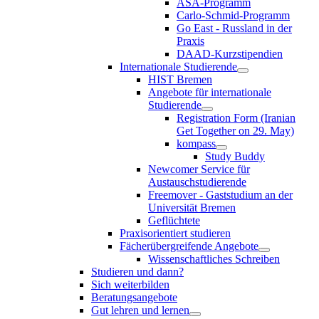
ASA-Programm
Carlo-Schmid-Programm
Go East - Russland in der
Praxis
DAAD-Kurzstipendien
Internationale Studierende
HIST Bremen
Angebote für internationale
Studierende
Registration Form (Iranian
Get Together on 29. May)
kompass
Study Buddy
Newcomer Service für
Austauschstudierende
Freemover - Gaststudium an der
Universität Bremen
Geflüchtete
Praxisorientiert studieren
Fächerübergreifende Angebote
Wissenschaftliches Schreiben
Studieren und dann?
Sich weiterbilden
Beratungsangebote
Gut lehren und lernen