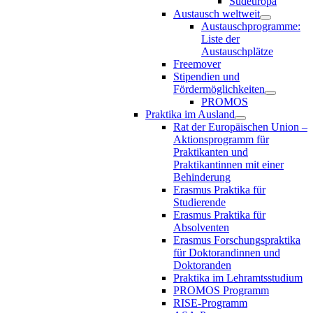
Südeuropa
Austausch weltweit
Austauschprogramme:
Liste der
Austauschplätze
Freemover
Stipendien und
Fördermöglichkeiten
PROMOS
Praktika im Ausland
Rat der Europäischen Union –
Aktionsprogramm für
Praktikanten und
Praktikantinnen mit einer
Behinderung
Erasmus Praktika für
Studierende
Erasmus Praktika für
Absolventen
Erasmus Forschungspraktika
für Doktorandinnen und
Doktoranden
Praktika im Lehramtsstudium
PROMOS Programm
RISE-Programm