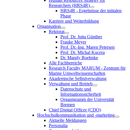
Human Resources Strategy for
Researchers (HRS4R)
HRS4R - Ergebnisse der initialen
Phase
Karriere und Weiterbildung
Organisation
Rektorat
Prof. Dr. Jutta Günther
Frauke Meyer
Prof. Dr.-Ing. Maren Petersen
Prof. Dr. Michal Kucera
Dr. Mandy Boehnke
Alle Fachbereiche
Research Faculty MARUM - Zentrum für
Marine Umweltwissenschaften
Akademische Selbstverwaltung
Verwaltung und Betrieb
Datenschutz und
Informationssicherheit
Organigramm der Universität
Bremen
Chief Digital Officer (CDO)
Hochschulkommunikation und -marketing
Aktuelle Meldungen
Personalia