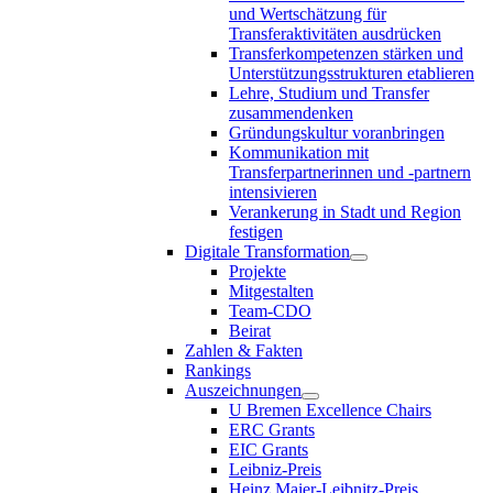
und Wertschätzung für
Transferaktivitäten ausdrücken
Transferkompetenzen stärken und
Unterstützungsstrukturen etablieren
Lehre, Studium und Transfer
zusammendenken
Gründungskultur voranbringen
Kommunikation mit
Transferpartnerinnen und -partnern
intensivieren
Verankerung in Stadt und Region
festigen
Digitale Transformation
Projekte
Mitgestalten
Team-CDO
Beirat
Zahlen & Fakten
Rankings
Auszeichnungen
U Bremen Excellence Chairs
ERC Grants
EIC Grants
Leibniz-Preis
Heinz Maier-Leibnitz-Preis