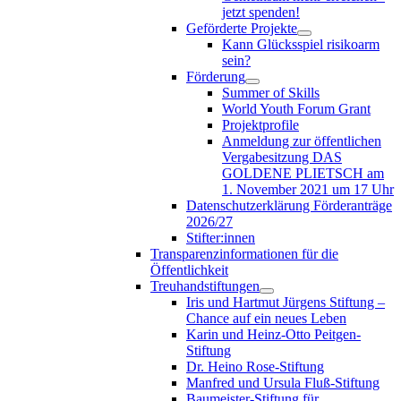
jetzt spenden!
Geförderte Projekte
Kann Glücksspiel risikoarm
sein?
Förderung
Summer of Skills
World Youth Forum Grant
Projektprofile
Anmeldung zur öffentlichen
Vergabesitzung DAS
GOLDENE PLIETSCH am
1. November 2021 um 17 Uhr
Datenschutzerklärung Förderanträge
2026/27
Stifter:innen
Transparenzinformationen für die
Öffentlichkeit
Treuhandstiftungen
Iris und Hartmut Jürgens Stiftung –
Chance auf ein neues Leben
Karin und Heinz-Otto Peitgen-
Stiftung
Dr. Heino Rose-Stiftung
Manfred und Ursula Fluß-Stiftung
Baumeister-Stiftung für