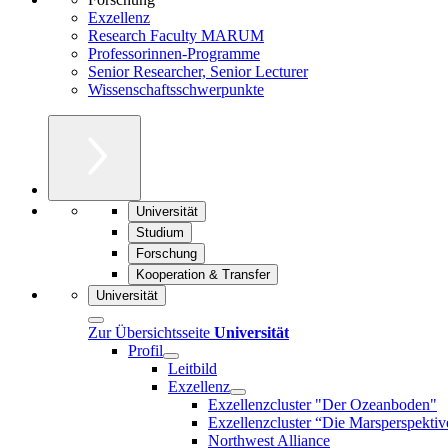
Exzellenz
Research Faculty MARUM
Professorinnen-Programme
Senior Researcher, Senior Lecturer
Wissenschaftsschwerpunkte
Universität
Studium
Forschung
Kooperation & Transfer
Universität
Zur Übersichtsseite
Universität
Profil
Leitbild
Exzellenz
Exzellenzcluster "Der Ozeanboden"
Exzellenzcluster “Die Marsperspektiv
Northwest Alliance