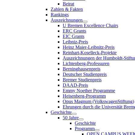
Beirat
Zahlen & Fakten
Rankings
Auszeichnungen
U Bremen Excellence Chairs
ERC Grants
EIC Grants
Leibniz-Preis
Heinz Maier-Leibnitz-Preis
Reinhart-Koselleck-Projekte
Auszeichnungen der Humboldt-Stiftu
Lichtenberg-Professuren
Berninghausenpreis
Deutscher Studienpreis
Bremer Studienpreis
DAAD-Preis
Emmy Noether Programme
Heisenberg-Programm
Opus Magnum (VolkswagenStiftung)
Ehrungen durch die Universität Brem
Geschichte
50 Jahre
Geschichte
Programm
OPEN CAMPUS WEE