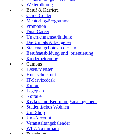
Weiterbildung
Beruf & Karriere
CareerCenter
Mentoring-Programme
Promotion
Dual Career
Unternehmensgründung
Die Uni als Arbeitgeber
Stellenangebote an der Uni
Berufsausbildung und -orientierung
Kinderbetreuung
Campus
Essen/Mensen
Hochschulsport
IT-Servicedesk
Kultur
Lageplan
Notfälle
Risiko- und Bedrohungsmanagement
Studentisches Wohnen
Uni-Shop
Uni-Account
Veranstaltungskalender
WLAN/eduroam
Forschung