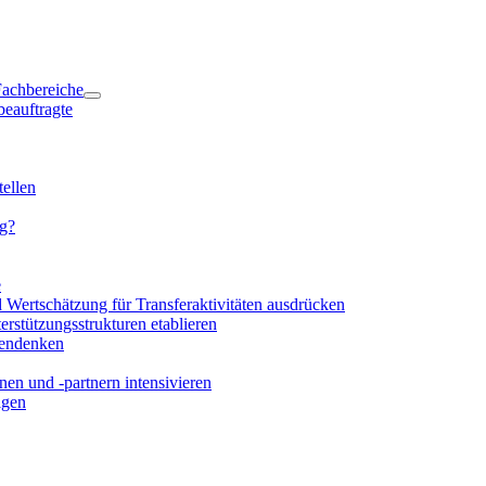
 Fachbereiche
beauftragte
ellen
ng?
e
d Wertschätzung für Transferaktivitäten ausdrücken
rstützungsstrukturen etablieren
mendenken
en und -partnern intensivieren
igen