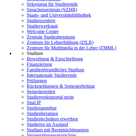
Sekretariat für Studierende
Sprachenzentrum (SZHB)
Staats- und Universitätsbibliothek
Studienzentren
Studierwerkstatt
Welcome Center
Zentrale Studienberatung
Zentrum für Lehrerbildung (ZfLB)
Zentrum für Multimedia in der Lehre (ZMML)
Studium
Bewerbung & Einschreibung
Finanzierung
Familienfreundliches Studium
Internationale Studierende
Prüfungen
Rückmeldungen & Semesterbeitrag
Semesterzeiten
Studierendenportal moin
Stud.IP
Studienangebot
Studienberatung
Studiertechniken erwerben
Studieren im Ausland
Studium mit Beeinträchtigungen
Veranstaltungsverzeichnis