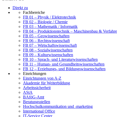
Direkt zu
Fachbereiche
FB 01 – Physik / Elektrotechnik
FB 02 – Biologie / Chemie
FB 03 – Mathematik / Informatik
FB 04 – Produktionstechnik – Maschinenbau & Verfahre
FB 05 – Geowissenschaften
FB 06 – Rechtswissenschaft
FB 07 – Wirtschaftswissenschaft
FB 08 – Sozialwissenschaften
FB 09 – Kulturwissenschaften
FB 10 – Sprach- und Literaturwissenschaften
FB 11 – Human- und Gesundheitswissenschaften
FB 12 – Erziehungs- und Bildungswissenschaften
Einrichtungen
Einrichtungen von A-Z
Akademie für Weiterbildung
Arbeitssicherheit
AStA
BAföG-Amt
Beratungsstellen
Hochschulkommunikation und -marketing
International Office
IT-Service Center