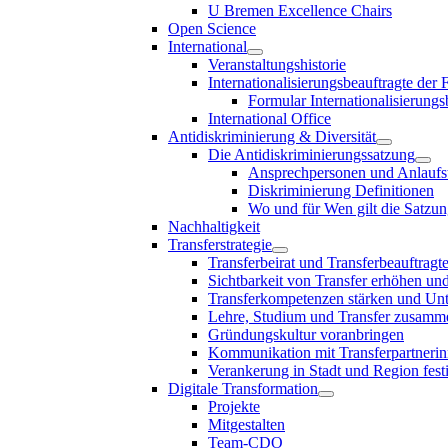
U Bremen Excellence Chairs
Open Science
International
Veranstaltungshistorie
Internationalisierungsbeauftragte der
Formular Internationalisierungs
International Office
Antidiskriminierung & Diversität
Die Antidiskriminierungssatzung
Ansprechpersonen und Anlaufst
Diskriminierung Definitionen
Wo und für Wen gilt die Satzu
Nachhaltigkeit
Transferstrategie
Transferbeirat und Transferbeauftragt
Sichtbarkeit von Transfer erhöhen un
Transferkompetenzen stärken und Unte
Lehre, Studium und Transfer zusam
Gründungskultur voranbringen
Kommunikation mit Transferpartnerinn
Verankerung in Stadt und Region fest
Digitale Transformation
Projekte
Mitgestalten
Team-CDO