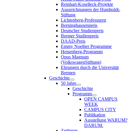
Reinhart-Koselleck-Projekte
Auszeichnungen der Humboldt-
Stiftung
Lichtenberg-Professuren
Berninghausenpreis
Deutscher Studienpreis
Bremer Studienpreis
DAAD-Preis
Emmy Noether Programme
Heisenberg-Programm
Opus Magnum
(VolkswagenStiftung)
Ehrungen durch die Universität
Bremen
Geschichte
50 Jahre
Geschichte
Programm
OPEN CAMPUS
WEEK
CAMPUS CITY
Publikation
Ausstellung WARUM?
DARUM.
Zeitleiste