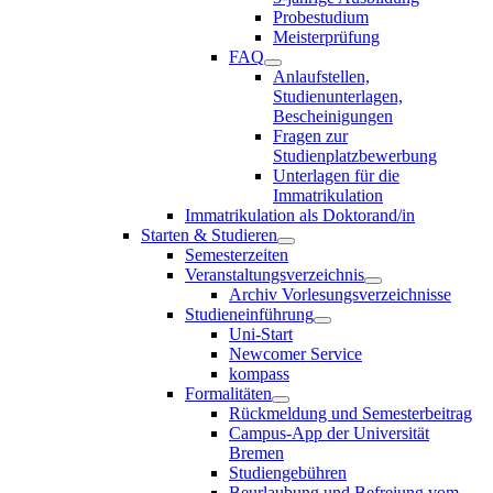
Probestudium
Meisterprüfung
FAQ
Anlaufstellen,
Studienunterlagen,
Bescheinigungen
Fragen zur
Studienplatzbewerbung
Unterlagen für die
Immatrikulation
Immatrikulation als Doktorand/in
Starten & Studieren
Semesterzeiten
Veranstaltungsverzeichnis
Archiv Vorlesungsverzeichnisse
Studieneinführung
Uni-Start
Newcomer Service
kompass
Formalitäten
Rückmeldung und Semesterbeitrag
Campus-App der Universität
Bremen
Studiengebühren
Beurlaubung und Befreiung vom