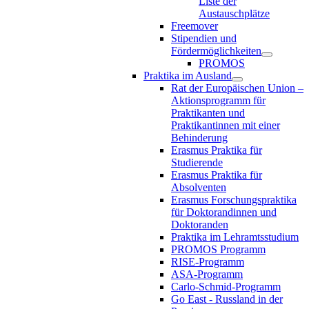
Liste der
Austauschplätze
Freemover
Stipendien und
Fördermöglichkeiten
PROMOS
Praktika im Ausland
Rat der Europäischen Union –
Aktionsprogramm für
Praktikanten und
Praktikantinnen mit einer
Behinderung
Erasmus Praktika für
Studierende
Erasmus Praktika für
Absolventen
Erasmus Forschungspraktika
für Doktorandinnen und
Doktoranden
Praktika im Lehramtsstudium
PROMOS Programm
RISE-Programm
ASA-Programm
Carlo-Schmid-Programm
Go East - Russland in der