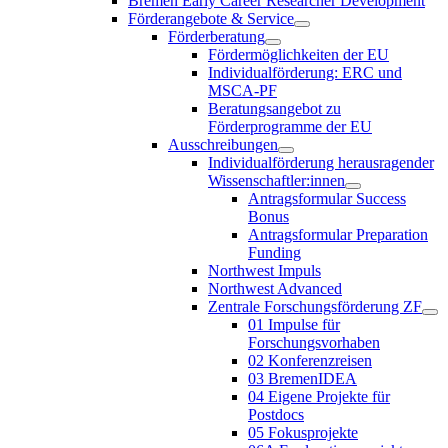
Bremen Early Career Researcher Development
Förderangebote & Service
Förderberatung
Fördermöglichkeiten der EU
Individualförderung: ERC und
MSCA-PF
Beratungsangebot zu
Förderprogramme der EU
Ausschreibungen
Individualförderung herausragender
Wissenschaftler:innen
Antragsformular Success
Bonus
Antragsformular Preparation
Funding
Northwest Impuls
Northwest Advanced
Zentrale Forschungsförderung ZF
01 Impulse für
Forschungsvorhaben
02 Konferenzreisen
03 BremenIDEA
04 Eigene Projekte für
Postdocs
05 Fokusprojekte