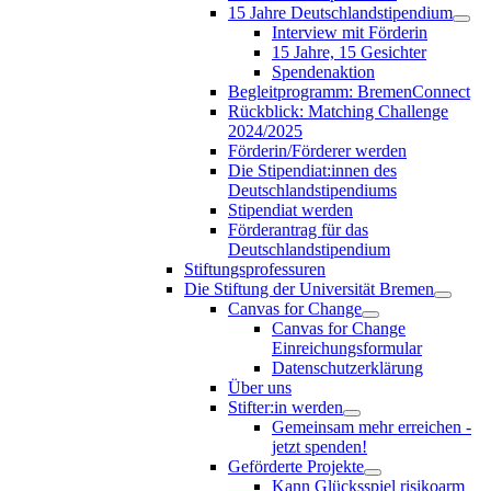
15 Jahre Deutschlandstipendium
Interview mit Förderin
15 Jahre, 15 Gesichter
Spendenaktion
Begleitprogramm: BremenConnect
Rückblick: Matching Challenge
2024/2025
Förderin/Förderer werden
Die Stipendiat:innen des
Deutschlandstipendiums
Stipendiat werden
Förderantrag für das
Deutschlandstipendium
Stiftungsprofessuren
Die Stiftung der Universität Bremen
Canvas for Change
Canvas for Change
Einreichungsformular
Datenschutzerklärung
Über uns
Stifter:in werden
Gemeinsam mehr erreichen -
jetzt spenden!
Geförderte Projekte
Kann Glücksspiel risikoarm