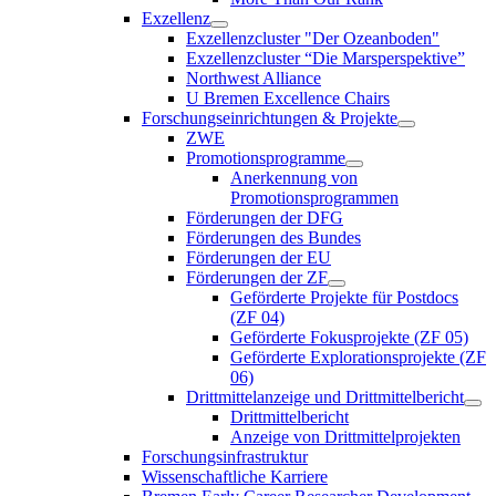
Exzellenz
Exzellenzcluster "Der Ozeanboden"
Exzellenzcluster “Die Marsperspektive”
Northwest Alliance
U Bremen Excellence Chairs
Forschungseinrichtungen & Projekte
ZWE
Promotionsprogramme
Anerkennung von
Promotionsprogrammen
Förderungen der DFG
Förderungen des Bundes
Förderungen der EU
Förderungen der ZF
Geförderte Projekte für Postdocs
(ZF 04)
Geförderte Fokusprojekte (ZF 05)
Geförderte Explorationsprojekte (ZF
06)
Drittmittelanzeige und Drittmittelbericht
Drittmittelbericht
Anzeige von Drittmittelprojekten
Forschungsinfrastruktur
Wissenschaftliche Karriere