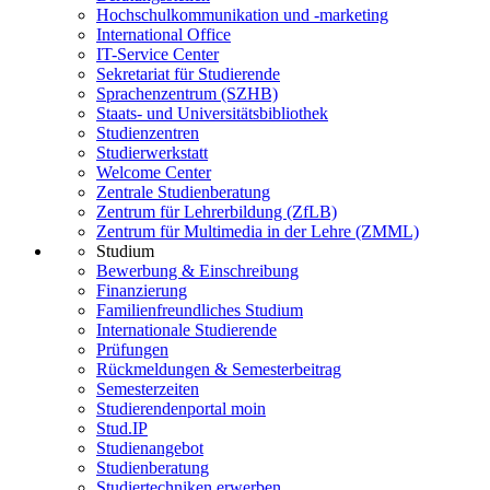
Hochschulkommunikation und -marketing
International Office
IT-Service Center
Sekretariat für Studierende
Sprachenzentrum (SZHB)
Staats- und Universitätsbibliothek
Studienzentren
Studierwerkstatt
Welcome Center
Zentrale Studienberatung
Zentrum für Lehrerbildung (ZfLB)
Zentrum für Multimedia in der Lehre (ZMML)
Studium
Bewerbung & Einschreibung
Finanzierung
Familienfreundliches Studium
Internationale Studierende
Prüfungen
Rückmeldungen & Semesterbeitrag
Semesterzeiten
Studierendenportal moin
Stud.IP
Studienangebot
Studienberatung
Studiertechniken erwerben