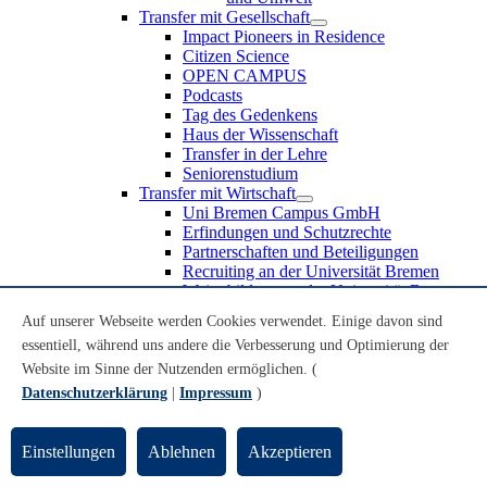
Transfer mit Gesellschaft
Impact Pioneers in Residence
Citizen Science
OPEN CAMPUS
Podcasts
Tag des Gedenkens
Haus der Wissenschaft
Transfer in der Lehre
Seniorenstudium
Transfer mit Wirtschaft
Uni Bremen Campus GmbH
Erfindungen und Schutzrechte
Partnerschaften und Beteiligungen
Recruiting an der Universität Bremen
Weiterbildung an der Universität Bremen
Transfer mit Schule
Auf unserer Webseite werden Cookies verwendet. Einige davon sind
Schülerinnen und Schüler
essentiell, während uns andere die Verbesserung und Optimierung der
MINT-Schnupperstudium
Schulklassen
Website im Sinne der Nutzenden ermöglichen. (
Lehrkräfte
Datenschutzerklärung
|
Impressum
)
Gründungsunterstützung
UniTransfer - Servicestelle für Transferaktivitäten
Einstellungen
Ablehnen
Akzeptieren
Transfermagazin der Universität Bremen
Transferpreis der Universität Bremen