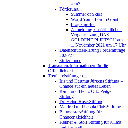
sein?
Förderung
Summer of Skills
World Youth Forum Grant
Projektprofile
Anmeldung zur öffentlichen
Vergabesitzung DAS
GOLDENE PLIETSCH am
1. November 2021 um 17 Uhr
Datenschutzerklärung Förderanträge
2026/27
Stifter:innen
Transparenzinformationen für die
Öffentlichkeit
Treuhandstiftungen
Iris und Hartmut Jürgens Stiftung –
Chance auf ein neues Leben
Karin und Heinz-Otto Peitgen-
Stiftung
Dr. Heino Rose-Stiftung
Manfred und Ursula Fluß-Stiftung
Baumeister-Stiftung für
Chancengleichheit
Kellner & Stoll-Stiftung für Klima
und Umwelt