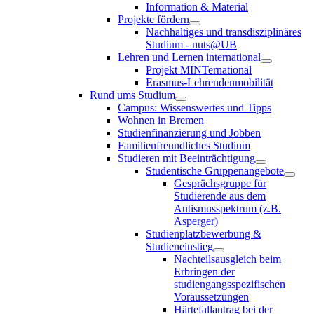
Information & Material
Projekte fördern
Nachhaltiges und transdisziplinäres
Studium - nuts@UB
Lehren und Lernen international
Projekt MINTernational
Erasmus-Lehrendenmobilität
Rund ums Studium
Campus: Wissenswertes und Tipps
Wohnen in Bremen
Studienfinanzierung und Jobben
Familienfreundliches Studium
Studieren mit Beeinträchtigung
Studentische Gruppenangebote
Gesprächsgruppe für
Studierende aus dem
Autismusspektrum (z.B.
Asperger)
Studienplatzbewerbung &
Studieneinstieg
Nachteilsausgleich beim
Erbringen der
studiengangsspezifischen
Voraussetzungen
Härtefallantrag bei der