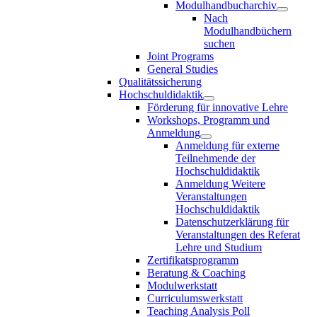
Modulhandbucharchiv
Nach
Modulhandbüchern
suchen
Joint Programs
General Studies
Qualitätssicherung
Hochschuldidaktik
Förderung für innovative Lehre
Workshops, Programm und
Anmeldung
Anmeldung für externe
Teilnehmende der
Hochschuldidaktik
Anmeldung Weitere
Veranstaltungen
Hochschuldidaktik
Datenschutzerklärung für
Veranstaltungen des Referat
Lehre und Studium
Zertifikatsprogramm
Beratung & Coaching
Modulwerkstatt
Curriculumswerkstatt
Teaching Analysis Poll