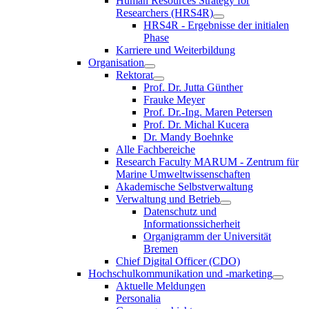
Human Resources Strategy for
Researchers (HRS4R)
HRS4R - Ergebnisse der initialen
Phase
Karriere und Weiterbildung
Organisation
Rektorat
Prof. Dr. Jutta Günther
Frauke Meyer
Prof. Dr.-Ing. Maren Petersen
Prof. Dr. Michal Kucera
Dr. Mandy Boehnke
Alle Fachbereiche
Research Faculty MARUM - Zentrum für
Marine Umweltwissenschaften
Akademische Selbstverwaltung
Verwaltung und Betrieb
Datenschutz und
Informationssicherheit
Organigramm der Universität
Bremen
Chief Digital Officer (CDO)
Hochschulkommunikation und -marketing
Aktuelle Meldungen
Personalia