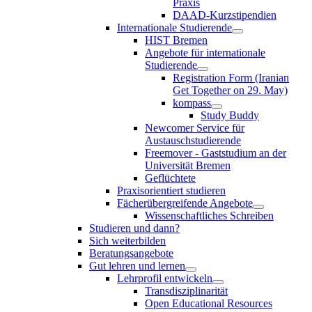
Praxis
DAAD-Kurzstipendien
Internationale Studierende
HIST Bremen
Angebote für internationale
Studierende
Registration Form (Iranian
Get Together on 29. May)
kompass
Study Buddy
Newcomer Service für
Austauschstudierende
Freemover - Gaststudium an der
Universität Bremen
Geflüchtete
Praxisorientiert studieren
Fächerübergreifende Angebote
Wissenschaftliches Schreiben
Studieren und dann?
Sich weiterbilden
Beratungsangebote
Gut lehren und lernen
Lehrprofil entwickeln
Transdisziplinarität
Open Educational Resources