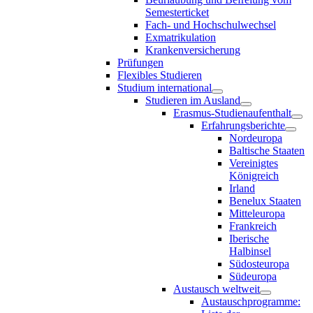
Semesterticket
Fach- und Hochschulwechsel
Exmatrikulation
Krankenversicherung
Prüfungen
Flexibles Studieren
Studium international
Studieren im Ausland
Erasmus-Studienaufenthalt
Erfahrungsberichte
Nordeuropa
Baltische Staaten
Vereinigtes
Königreich
Irland
Benelux Staaten
Mitteleuropa
Frankreich
Iberische
Halbinsel
Südosteuropa
Südeuropa
Austausch weltweit
Austauschprogramme: