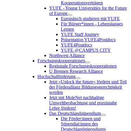
Kooperationsverträgen
YUFE - Young Universities for the Future
of Europe
Europäisch studieren mit YUFE
Für Bürger*innen - Lebenslanges
Lernen
YUFE Staff Journey
Präsentation YUFE4Postdocs
YUFE4Postdocs
YUFE @CAMPUS CITY
Northwest Alliance
Forschungskooperationen
Regionale Forschungskooperationen
U Bremen Research Alliance
Hochschulförderung
Jetzt »Unlock the future« fördern und Teil
der Förderallianz Bildungsgerechtigkeit
werden
Jetzt mit MoleNet nachhaltige
Umweltbeobachtung und praxisnahe
Lehre fördern!
Das Deutschlandstipendium
Die Förder:innen und
Stipendiat:innen des
Deutschlandstipendiums