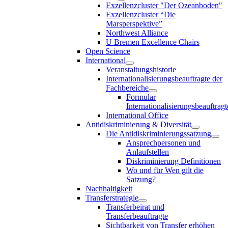
Exzellenzcluster "Der Ozeanboden"
Exzellenzcluster “Die
Marsperspektive”
Northwest Alliance
U Bremen Excellence Chairs
Open Science
International
Veranstaltungshistorie
Internationalisierungsbeauftragte der
Fachbereiche
Formular
Internationalisierungsbeauftragt
International Office
Antidiskriminierung & Diversität
Die Antidiskriminierungssatzung
Ansprechpersonen und
Anlaufstellen
Diskriminierung Definitionen
Wo und für Wen gilt die
Satzung?
Nachhaltigkeit
Transferstrategie
Transferbeirat und
Transferbeauftragte
Sichtbarkeit von Transfer erhöhen