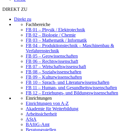
DIREKT ZU
Direkt zu
Fachbereiche
FB 01 – Physik / Elektrotechnik
FB 02 – Biologie / Chemie
FB 03 – Mathematik / Informatik
FB 04 – Produktionstechnik – Maschinenbau &
Verfahrenstechnik
FB 05 – Geowissenschaften
FB 06 – Rechtswissenschaft
FB 07 – Wirtschaftswissenschaft
FB 08 – Sozialwissenschaften
FB 09 – Kulturwissenschaften
FB 10 – Sprach- und Literaturwissenschaften
FB 11 – Human- und Gesundheitswissenschaften
FB 12 – Erziehungs- und Bildungswissenschaften
Einrichtungen
Einrichtungen von A-Z
Akademie für Weiterbildung
Arbeitssicherheit
AStA
BAföG-Amt
Beratungsstellen