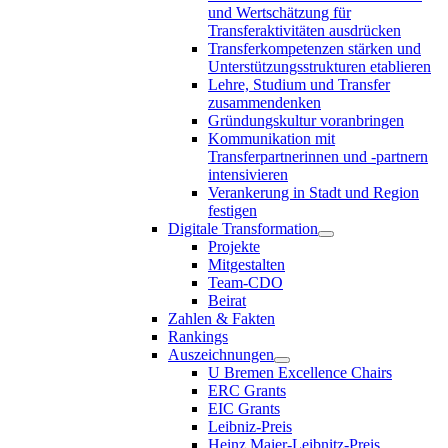
und Wertschätzung für
Transferaktivitäten ausdrücken
Transferkompetenzen stärken und
Unterstützungsstrukturen etablieren
Lehre, Studium und Transfer
zusammendenken
Gründungskultur voranbringen
Kommunikation mit
Transferpartnerinnen und -partnern
intensivieren
Verankerung in Stadt und Region
festigen
Digitale Transformation
Projekte
Mitgestalten
Team-CDO
Beirat
Zahlen & Fakten
Rankings
Auszeichnungen
U Bremen Excellence Chairs
ERC Grants
EIC Grants
Leibniz-Preis
Heinz Maier-Leibnitz-Preis