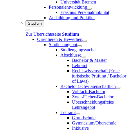
Universität Bremen
Personalentwicklung
Erasmus-Personalmobilität
Ausbildung und Praktika
Studium
Zur Übersichtsseite
Studium
Orientieren & Bewerben
Studienangebot
Studiengangssuche
Abschlüsse
Bachelor & Master
Lehramt
Rechtswissenschaft (Erste
juristische Prüfung / Bachelor
of Laws)
Bachelor fachwissenschaftlich
Vollfach-Bachelor
Zwei-Fächer-Bachelor
Überschneidungsfreies
Lehrangebot
Lehramt
Grundschule
Gymnasium/Oberschule
Inklusive