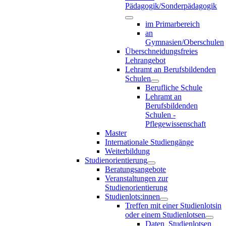
Pädagogik/Sonderpädagogik
im Primarbereich
an
Gymnasien/Oberschulen
Überschneidungsfreies
Lehrangebot
Lehramt an Berufsbildenden
Schulen
Berufliche Schule
Lehramt an
Berufsbildenden
Schulen -
Pflegewissenschaft
Master
Internationale Studiengänge
Weiterbildung
Studienorientierung
Beratungsangebote
Veranstaltungen zur
Studienorientierung
Studienlots:innen
Treffen mit einer Studienlotsin
oder einem Studienlotsen
Daten_Studienlotsen