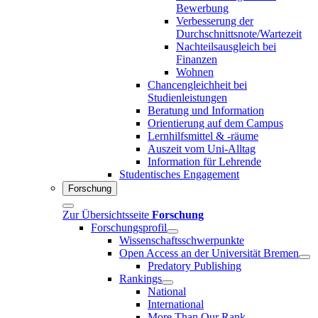
Bewerbung
Verbesserung der
Durchschnittsnote/Wartezeit
Nachteilsausgleich bei
Finanzen
Wohnen
Chancengleichheit bei
Studienleistungen
Beratung und Information
Orientierung auf dem Campus
Lernhilfsmittel & -räume
Auszeit vom Uni-Alltag
Information für Lehrende
Studentisches Engagement
Forschung
Zur Übersichtsseite
Forschung
Forschungsprofil
Wissenschaftsschwerpunkte
Open Access an der Universität Bremen
Predatory Publishing
Rankings
National
International
More Than Our Rank