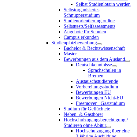
Selbst Studienlots:in werden
Selbstorganisiertes
Schnupperstudium
Studienorientierung online
Selbsttests/Selfassessments
Angebote für Schulen
Campus erkunden
Studienplatzbewerbung
Bachelor & Rechtswissenschaft
Master
Bewerbungen aus dem Ausland
Deutschkenntnisse
Sprachschulen in
Bremen
Austauschstudierende
Vorbereitungsstudium
Bewerbungen EU
Bewerbungen Nicht-EU
Freemover - Gaststudium
Studium für Geflüchtete
Neben- & Gasthörer
Hochschulzugangsberechtigung /
Studieren ohne Abitur
Hochschulzugang über eine
3-jährige Ausbildung