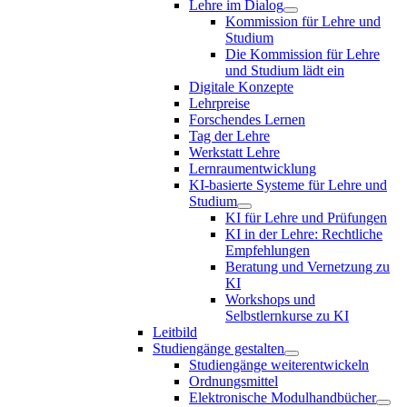
Lehre im Dialog
Kommission für Lehre und
Studium
Die Kommission für Lehre
und Studium lädt ein
Digitale Konzepte
Lehrpreise
Forschendes Lernen
Tag der Lehre
Werkstatt Lehre
Lernraumentwicklung
KI-basierte Systeme für Lehre und
Studium
KI für Lehre und Prüfungen
KI in der Lehre: Rechtliche
Empfehlungen
Beratung und Vernetzung zu
KI
Workshops und
Selbstlernkurse zu KI
Leitbild
Studiengänge gestalten
Studiengänge weiterentwickeln
Ordnungsmittel
Elektronische Modulhandbücher