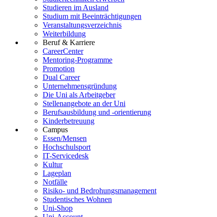
Studieren im Ausland
Studium mit Beeinträchtigungen
Veranstaltungsverzeichnis
Weiterbildung
Beruf & Karriere
CareerCenter
Mentoring-Programme
Promotion
Dual Career
Unternehmensgründung
Die Uni als Arbeitgeber
Stellenangebote an der Uni
Berufsausbildung und -orientierung
Kinderbetreuung
Campus
Essen/Mensen
Hochschulsport
IT-Servicedesk
Kultur
Lageplan
Notfälle
Risiko- und Bedrohungsmanagement
Studentisches Wohnen
Uni-Shop
Uni-Account