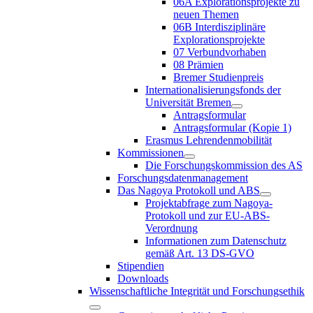
06A Explorationsprojekte zu
neuen Themen
06B Interdisziplinäre
Explorationsprojekte
07 Verbundvorhaben
08 Prämien
Bremer Studienpreis
Internationalisierungsfonds der
Universität Bremen
Antragsformular
Antragsformular (Kopie 1)
Erasmus Lehrendenmobilität
Kommissionen
Die Forschungskommission des AS
Forschungsdatenmanagement
Das Nagoya Protokoll und ABS
Projektabfrage zum Nagoya-
Protokoll und zur EU-ABS-
Verordnung
Informationen zum Datenschutz
gemäß Art. 13 DS-GVO
Stipendien
Downloads
Wissenschaftliche Integrität und Forschungsethik