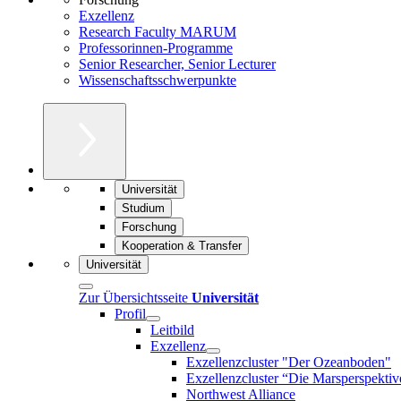
Exzellenz
Research Faculty MARUM
Professorinnen-Programme
Senior Researcher, Senior Lecturer
Wissenschaftsschwerpunkte
Universität
Studium
Forschung
Kooperation & Transfer
Universität
Zur Übersichtsseite
Universität
Profil
Leitbild
Exzellenz
Exzellenzcluster "Der Ozeanboden"
Exzellenzcluster “Die Marsperspektiv
Northwest Alliance