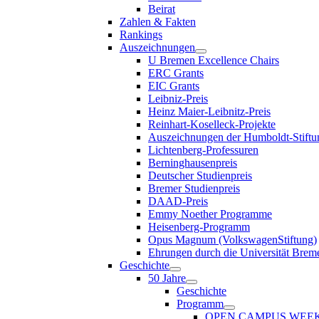
Beirat
Zahlen & Fakten
Rankings
Auszeichnungen
U Bremen Excellence Chairs
ERC Grants
EIC Grants
Leibniz-Preis
Heinz Maier-Leibnitz-Preis
Reinhart-Koselleck-Projekte
Auszeichnungen der Humboldt-Stiftu
Lichtenberg-Professuren
Berninghausenpreis
Deutscher Studienpreis
Bremer Studienpreis
DAAD-Preis
Emmy Noether Programme
Heisenberg-Programm
Opus Magnum (VolkswagenStiftung)
Ehrungen durch die Universität Brem
Geschichte
50 Jahre
Geschichte
Programm
OPEN CAMPUS WEE