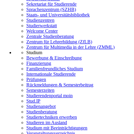
Sekretariat für Studierende
Sprachenzentrum (SZHB)
Staats- und Universitätsbibliothek
Studienzentren
Studierwerkstatt
Welcome Center
Zentrale Studienberatung
Zentrum für Lehrerbildung (ZfLB)
Zentrum für Multimedia in der Lehre (ZMML)
Studium
Bewerbung & Einschreibung
Finanzierung
Familienfreundliches Studium
Internationale Studierende
Prüfungen
Rückmeldungen & Semesterbeitrag
Semesterzeiten
Studierendenportal moin
Stud.IP
Studienangebot
Studienberatung
Studiertechniken erwerben
Studieren im Ausland
Studium mit Beeinträchtigungen
Veranstaltungsverzeichnis