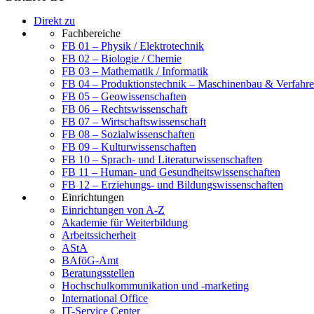
Direkt zu
Fachbereiche
FB 01 – Physik / Elektrotechnik
FB 02 – Biologie / Chemie
FB 03 – Mathematik / Informatik
FB 04 – Produktionstechnik – Maschinenbau & Verfahre
FB 05 – Geowissenschaften
FB 06 – Rechtswissenschaft
FB 07 – Wirtschaftswissenschaft
FB 08 – Sozialwissenschaften
FB 09 – Kulturwissenschaften
FB 10 – Sprach- und Literaturwissenschaften
FB 11 – Human- und Gesundheitswissenschaften
FB 12 – Erziehungs- und Bildungswissenschaften
Einrichtungen
Einrichtungen von A-Z
Akademie für Weiterbildung
Arbeitssicherheit
AStA
BAföG-Amt
Beratungsstellen
Hochschulkommunikation und -marketing
International Office
IT-Service Center