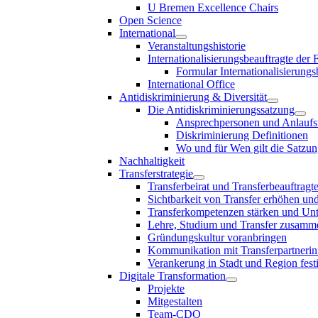
U Bremen Excellence Chairs
Open Science
International
Veranstaltungshistorie
Internationalisierungsbeauftragte der
Formular Internationalisierungs
International Office
Antidiskriminierung & Diversität
Die Antidiskriminierungssatzung
Ansprechpersonen und Anlaufst
Diskriminierung Definitionen
Wo und für Wen gilt die Satzu
Nachhaltigkeit
Transferstrategie
Transferbeirat und Transferbeauftragt
Sichtbarkeit von Transfer erhöhen un
Transferkompetenzen stärken und Unte
Lehre, Studium und Transfer zusam
Gründungskultur voranbringen
Kommunikation mit Transferpartnerinn
Verankerung in Stadt und Region fest
Digitale Transformation
Projekte
Mitgestalten
Team-CDO