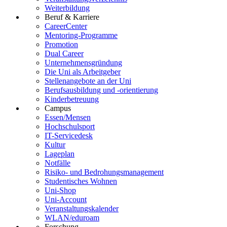
Weiterbildung
Beruf & Karriere
CareerCenter
Mentoring-Programme
Promotion
Dual Career
Unternehmensgründung
Die Uni als Arbeitgeber
Stellenangebote an der Uni
Berufsausbildung und -orientierung
Kinderbetreuung
Campus
Essen/Mensen
Hochschulsport
IT-Servicedesk
Kultur
Lageplan
Notfälle
Risiko- und Bedrohungsmanagement
Studentisches Wohnen
Uni-Shop
Uni-Account
Veranstaltungskalender
WLAN/eduroam
Forschung