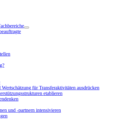
 Fachbereiche
beauftragte
ellen
ng?
e
d Wertschätzung für Transferaktivitäten ausdrücken
rstützungsstrukturen etablieren
mendenken
en und -partnern intensivieren
igen