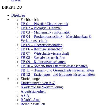
DIREKT ZU
Direkt zu
Fachbereiche
FB 01 – Physik / Elektrotechnik
FB 02 – Biologie / Chemie
FB 03 – Mathematik / Informatik
FB 04 – Produktionstechnik – Maschinenbau &
Verfahrenstechnik
FB 05 – Geowissenschaften
FB 06 – Rechtswissenschaft
FB 07 – Wirtschaftswissenschaft
FB 08 – Sozialwissenschaften
FB 09 – Kulturwissenschaften
FB 10 – Sprach- und Literaturwissenschaften
FB 11 – Human- und Gesundheitswissenschaften
FB 12 – Erziehungs- und Bildungswissenschaften
Einrichtungen
Einrichtungen von A-Z
Akademie für Weiterbildung
Arbeitssicherheit
AStA
BAföG-Amt
Beratungsstellen