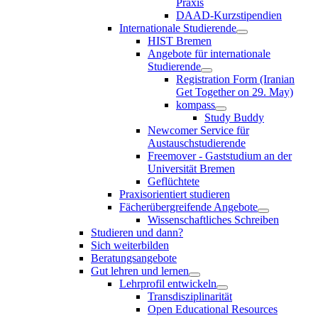
Praxis
DAAD-Kurzstipendien
Internationale Studierende
HIST Bremen
Angebote für internationale
Studierende
Registration Form (Iranian
Get Together on 29. May)
kompass
Study Buddy
Newcomer Service für
Austauschstudierende
Freemover - Gaststudium an der
Universität Bremen
Geflüchtete
Praxisorientiert studieren
Fächerübergreifende Angebote
Wissenschaftliches Schreiben
Studieren und dann?
Sich weiterbilden
Beratungsangebote
Gut lehren und lernen
Lehrprofil entwickeln
Transdisziplinarität
Open Educational Resources