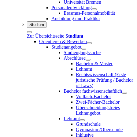
Universität Bremen
Personalentwicklung
Erasmus-Personalmobilität
Ausbildung und Praktika
Studium
Zur Übersichtsseite
Studium
Orientieren & Bewerben
Studienangebot
Studiengangssuche
Abschlüsse
Bachelor & Master
Lehramt
Rechtswissenschaft (Erste
juristische Prüfung / Bachelor
of Laws)
Bachelor fachwissenschaftlich
Vollfach-Bachelor
Zwei-Fächer-Bachelor
Überschneidungsfreies
Lehrangebot
Lehramt
Grundschule
Gymnasium/Oberschule
Inklusive