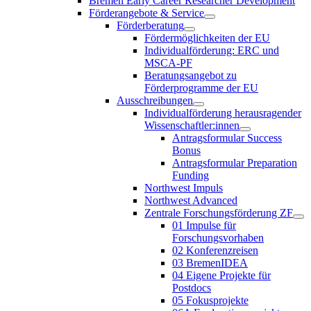
Bremen Early Career Researcher Development
Förderangebote & Service
Förderberatung
Fördermöglichkeiten der EU
Individualförderung: ERC und
MSCA-PF
Beratungsangebot zu
Förderprogramme der EU
Ausschreibungen
Individualförderung herausragender
Wissenschaftler:innen
Antragsformular Success
Bonus
Antragsformular Preparation
Funding
Northwest Impuls
Northwest Advanced
Zentrale Forschungsförderung ZF
01 Impulse für
Forschungsvorhaben
02 Konferenzreisen
03 BremenIDEA
04 Eigene Projekte für
Postdocs
05 Fokusprojekte