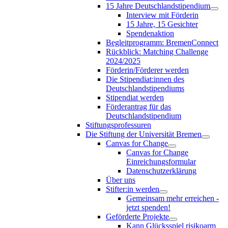
15 Jahre Deutschlandstipendium
Interview mit Förderin
15 Jahre, 15 Gesichter
Spendenaktion
Begleitprogramm: BremenConnect
Rückblick: Matching Challenge
2024/2025
Förderin/Förderer werden
Die Stipendiat:innen des
Deutschlandstipendiums
Stipendiat werden
Förderantrag für das
Deutschlandstipendium
Stiftungsprofessuren
Die Stiftung der Universität Bremen
Canvas for Change
Canvas for Change
Einreichungsformular
Datenschutzerklärung
Über uns
Stifter:in werden
Gemeinsam mehr erreichen -
jetzt spenden!
Geförderte Projekte
Kann Glücksspiel risikoarm