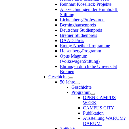
Reinhart-Koselleck-Projekte
Auszeichnungen der Humboldt-
Stiftung
Lichtenberg-Professuren
Berninghausenpreis
Deutscher Studienpreis
Bremer Studienpreis
DAAD-Preis
Emmy Noether Programme
Heisenberg-Programm
Opus Magnum
(VolkswagenStiftung)
Ehrungen durch die Universität
Bremen
Geschichte
50 Jahre
Geschichte
Programm
OPEN CAMPUS
WEEK
CAMPUS CITY
Publikation
Ausstellung WARUM?
DARUM.
Zeitleiste