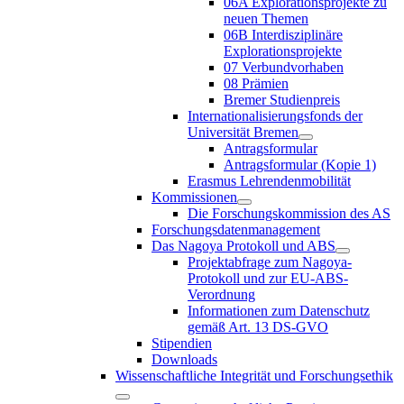
06A Explorationsprojekte zu
neuen Themen
06B Interdisziplinäre
Explorationsprojekte
07 Verbundvorhaben
08 Prämien
Bremer Studienpreis
Internationalisierungsfonds der
Universität Bremen
Antragsformular
Antragsformular (Kopie 1)
Erasmus Lehrendenmobilität
Kommissionen
Die Forschungskommission des AS
Forschungsdatenmanagement
Das Nagoya Protokoll und ABS
Projektabfrage zum Nagoya-
Protokoll und zur EU-ABS-
Verordnung
Informationen zum Datenschutz
gemäß Art. 13 DS-GVO
Stipendien
Downloads
Wissenschaftliche Integrität und Forschungsethik