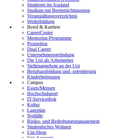
Studieren im Ausland
Studium mit Beeinträchtigungen
Veranstaltungsverzeichnis
Weiterbildung
Beruf & Karriere
CareerCenter
Mentoring-Programme
Promotion
Dual Career
Unternehmensgründung
Die Uni als Arbeitgeber
Stellenangebote an der Uni
Berufsausbildung und -orientierung
Kinderbetreuung
Campus
Essen/Mensen
Hochschulsport
IT-Servicedesk
Kultur
Lageplan
Notfälle
Risiko- und Bedrohungsmanagement
Studentisches Wohnen
Uni-Shop
Uni-Account