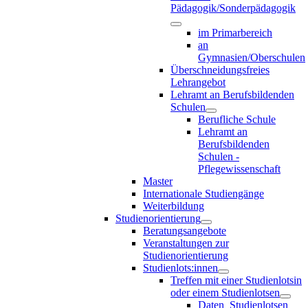
Pädagogik/Sonderpädagogik
im Primarbereich
an
Gymnasien/Oberschulen
Überschneidungsfreies
Lehrangebot
Lehramt an Berufsbildenden
Schulen
Berufliche Schule
Lehramt an
Berufsbildenden
Schulen -
Pflegewissenschaft
Master
Internationale Studiengänge
Weiterbildung
Studienorientierung
Beratungsangebote
Veranstaltungen zur
Studienorientierung
Studienlots:innen
Treffen mit einer Studienlotsin
oder einem Studienlotsen
Daten_Studienlotsen