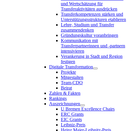
und Wertschätzung für
Transferaktivitäten ausdrücken
Transferkompetenzen stärken und
Unterstützungsstrukturen etablieren
Lehre, Studium und Transfer
zusammendenken
Gründungskultur voranbringen
Kommunikation mit
Transferpartnerinnen und -partnern
intensivieren
Verankerung in Stadt und Region
festigen
Digitale Transformation
Projekte
Mitgestalten
Team-CDO
Beirat
Zahlen & Fakten
Rankings
Auszeichnungen
U Bremen Excellence Chairs
ERC Grants
EIC Grants
Leibniz-Preis
Heinz Maier-Leibnitz-Preis