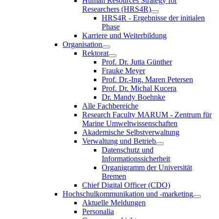
Human Resources Strategy for
Researchers (HRS4R)
HRS4R - Ergebnisse der initialen
Phase
Karriere und Weiterbildung
Organisation
Rektorat
Prof. Dr. Jutta Günther
Frauke Meyer
Prof. Dr.-Ing. Maren Petersen
Prof. Dr. Michal Kucera
Dr. Mandy Boehnke
Alle Fachbereiche
Research Faculty MARUM - Zentrum für
Marine Umweltwissenschaften
Akademische Selbstverwaltung
Verwaltung und Betrieb
Datenschutz und
Informationssicherheit
Organigramm der Universität
Bremen
Chief Digital Officer (CDO)
Hochschulkommunikation und -marketing
Aktuelle Meldungen
Personalia