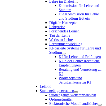
Lehre im Dialog
Kommission für Lehre und
Studium
Die Kommission für Lehre
und Studium lädt ein
Digitale Konzepte
Lehrpreise
Forschendes Lernen
Tag der Lehre
Werkstatt Lehre
Lernraumentwicklung
KI-basierte Systeme für Lehre und
Studium
KI für Lehre und Prüfungen
KI in der Lehre: Rechtliche
Empfehlungen
Beratung und Vernetzung zu
KI
Workshops und
Selbstlernkurse zu KI
Leitbild
Studiengänge gestalten
Studiengänge weiterentwickeln
Ordnungsmittel
Elektronische Modulhandbücher