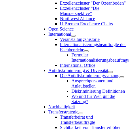
Exzellenzcluster "Der Ozeanboden"
Exzellenzcluster “Die
Marsperspektive”
Northwest Alliance
U Bremen Excellence Chairs
Open Science
International
Veranstaltungshistorie
Internationalisierungsbeauftragte der
Fachbereiche
Formular
Internationalisierungsbeauftragt
International Office
Antidiskriminierung & Diversität
Die Antidiskriminierungssatzung
Ansprechpersonen und
Anlaufstellen
Diskriminierung Definitionen
Wo und für Wen gilt die
Satzung?
Nachhaltigkeit
Transferstrategie
Transferbeirat und
Transferbeauftragte
Sichtbarkeit von Transfer erhöhen