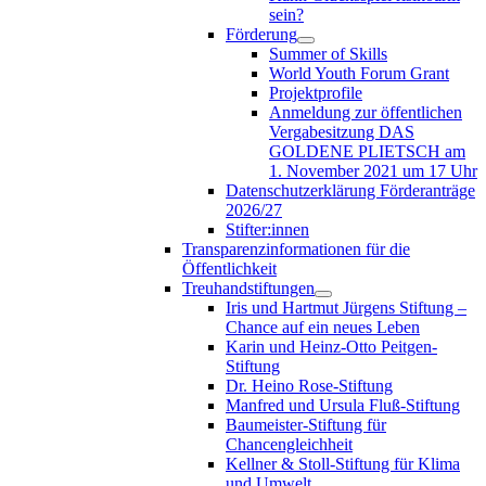
sein?
Förderung
Summer of Skills
World Youth Forum Grant
Projektprofile
Anmeldung zur öffentlichen
Vergabesitzung DAS
GOLDENE PLIETSCH am
1. November 2021 um 17 Uhr
Datenschutzerklärung Förderanträge
2026/27
Stifter:innen
Transparenzinformationen für die
Öffentlichkeit
Treuhandstiftungen
Iris und Hartmut Jürgens Stiftung –
Chance auf ein neues Leben
Karin und Heinz-Otto Peitgen-
Stiftung
Dr. Heino Rose-Stiftung
Manfred und Ursula Fluß-Stiftung
Baumeister-Stiftung für
Chancengleichheit
Kellner & Stoll-Stiftung für Klima
und Umwelt