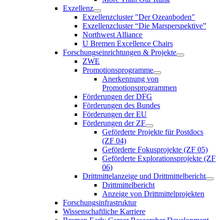
Exzellenz
Exzellenzcluster "Der Ozeanboden"
Exzellenzcluster “Die Marsperspektive”
Northwest Alliance
U Bremen Excellence Chairs
Forschungseinrichtungen & Projekte
ZWE
Promotionsprogramme
Anerkennung von
Promotionsprogrammen
Förderungen der DFG
Förderungen des Bundes
Förderungen der EU
Förderungen der ZF
Geförderte Projekte für Postdocs
(ZF 04)
Geförderte Fokusprojekte (ZF 05)
Geförderte Explorationsprojekte (ZF
06)
Drittmittelanzeige und Drittmittelbericht
Drittmittelbericht
Anzeige von Drittmittelprojekten
Forschungsinfrastruktur
Wissenschaftliche Karriere