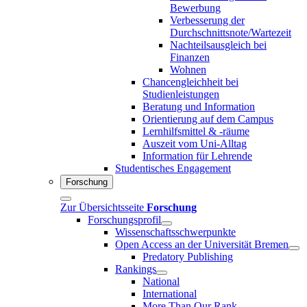
Bewerbung
Verbesserung der
Durchschnittsnote/Wartezeit
Nachteilsausgleich bei
Finanzen
Wohnen
Chancengleichheit bei
Studienleistungen
Beratung und Information
Orientierung auf dem Campus
Lernhilfsmittel & -räume
Auszeit vom Uni-Alltag
Information für Lehrende
Studentisches Engagement
Forschung
Zur Übersichtsseite
Forschung
Forschungsprofil
Wissenschaftsschwerpunkte
Open Access an der Universität Bremen
Predatory Publishing
Rankings
National
International
More Than Our Rank