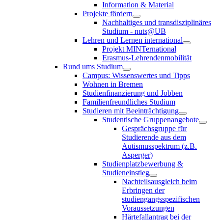
Information & Material
Projekte fördern
Nachhaltiges und transdisziplinäres
Studium - nuts@UB
Lehren und Lernen international
Projekt MINTernational
Erasmus-Lehrendenmobilität
Rund ums Studium
Campus: Wissenswertes und Tipps
Wohnen in Bremen
Studienfinanzierung und Jobben
Familienfreundliches Studium
Studieren mit Beeinträchtigung
Studentische Gruppenangebote
Gesprächsgruppe für
Studierende aus dem
Autismusspektrum (z.B.
Asperger)
Studienplatzbewerbung &
Studieneinstieg
Nachteilsausgleich beim
Erbringen der
studiengangsspezifischen
Voraussetzungen
Härtefallantrag bei der