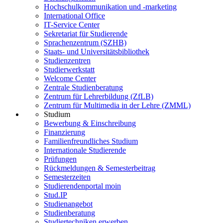
Hochschulkommunikation und -marketing
International Office
IT-Service Center
Sekretariat für Studierende
Sprachenzentrum (SZHB)
Staats- und Universitätsbibliothek
Studienzentren
Studierwerkstatt
Welcome Center
Zentrale Studienberatung
Zentrum für Lehrerbildung (ZfLB)
Zentrum für Multimedia in der Lehre (ZMML)
Studium
Bewerbung & Einschreibung
Finanzierung
Familienfreundliches Studium
Internationale Studierende
Prüfungen
Rückmeldungen & Semesterbeitrag
Semesterzeiten
Studierendenportal moin
Stud.IP
Studienangebot
Studienberatung
Studiertechniken erwerben