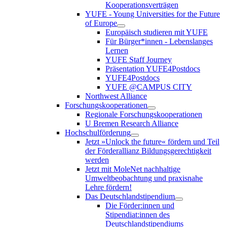
Kooperationsverträgen
YUFE - Young Universities for the Future
of Europe
Europäisch studieren mit YUFE
Für Bürger*innen - Lebenslanges
Lernen
YUFE Staff Journey
Präsentation YUFE4Postdocs
YUFE4Postdocs
YUFE @CAMPUS CITY
Northwest Alliance
Forschungskooperationen
Regionale Forschungskooperationen
U Bremen Research Alliance
Hochschulförderung
Jetzt »Unlock the future« fördern und Teil
der Förderallianz Bildungsgerechtigkeit
werden
Jetzt mit MoleNet nachhaltige
Umweltbeobachtung und praxisnahe
Lehre fördern!
Das Deutschlandstipendium
Die Förder:innen und
Stipendiat:innen des
Deutschlandstipendiums