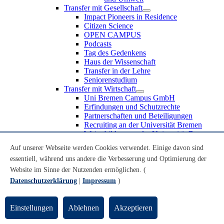
Transfer mit Gesellschaft
Impact Pioneers in Residence
Citizen Science
OPEN CAMPUS
Podcasts
Tag des Gedenkens
Haus der Wissenschaft
Transfer in der Lehre
Seniorenstudium
Transfer mit Wirtschaft
Uni Bremen Campus GmbH
Erfindungen und Schutzrechte
Partnerschaften und Beteiligungen
Recruiting an der Universität Bremen
Weiterbildung an der Universität Bremen
Transfer mit Schule
Auf unserer Webseite werden Cookies verwendet. Einige davon sind
Schülerinnen und Schüler
essentiell, während uns andere die Verbesserung und Optimierung der
MINT-Schnupperstudium
Schulklassen
Website im Sinne der Nutzenden ermöglichen. (
Lehrkräfte
Datenschutzerklärung
|
Impressum
)
Gründungsunterstützung
UniTransfer - Servicestelle für Transferaktivitäten
Einstellungen
Ablehnen
Akzeptieren
Transfermagazin der Universität Bremen
Transferpreis der Universität Bremen