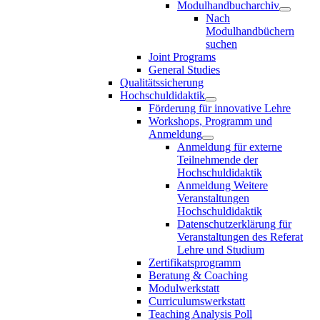
Modulhandbucharchiv
Nach
Modulhandbüchern
suchen
Joint Programs
General Studies
Qualitätssicherung
Hochschuldidaktik
Förderung für innovative Lehre
Workshops, Programm und
Anmeldung
Anmeldung für externe
Teilnehmende der
Hochschuldidaktik
Anmeldung Weitere
Veranstaltungen
Hochschuldidaktik
Datenschutzerklärung für
Veranstaltungen des Referat
Lehre und Studium
Zertifikatsprogramm
Beratung & Coaching
Modulwerkstatt
Curriculumswerkstatt
Teaching Analysis Poll