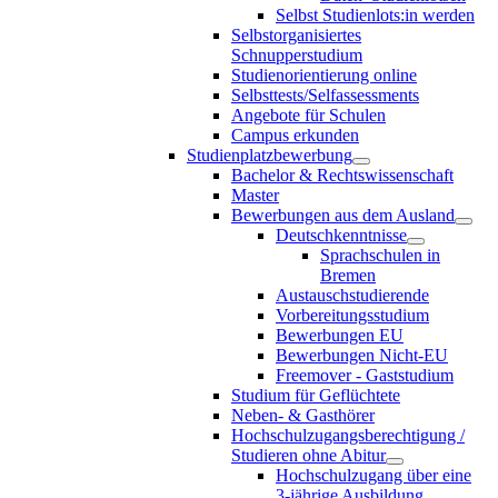
Selbst Studienlots:in werden
Selbstorganisiertes
Schnupperstudium
Studienorientierung online
Selbsttests/Selfassessments
Angebote für Schulen
Campus erkunden
Studienplatzbewerbung
Bachelor & Rechtswissenschaft
Master
Bewerbungen aus dem Ausland
Deutschkenntnisse
Sprachschulen in
Bremen
Austauschstudierende
Vorbereitungsstudium
Bewerbungen EU
Bewerbungen Nicht-EU
Freemover - Gaststudium
Studium für Geflüchtete
Neben- & Gasthörer
Hochschulzugangsberechtigung /
Studieren ohne Abitur
Hochschulzugang über eine
3-jährige Ausbildung