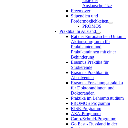
Liste der
Austauschplätze
Freemover
Stipendien und
Fördermöglichkeiten
PROMOS
Praktika im Ausland
Rat der Europäischen Union –
Aktionsprogramm für
Praktikanten und
Praktikantinnen mit einer
Behinderung
Erasmus Praktika für
Studierende
Erasmus Praktika für
Absolventen
Erasmus Forschungspraktika
für Doktorandinnen und
Doktoranden
Praktika im Lehramtsstudium
PROMOS Programm
RISE-Programm
ASA-Programm
Carlo-Schmid-Programm
Go East - Russland in der