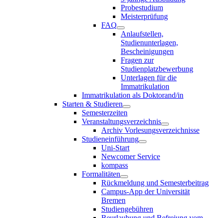
Probestudium
Meisterprüfung
FAQ
Anlaufstellen,
Studienunterlagen,
Bescheinigungen
Fragen zur
Studienplatzbewerbung
Unterlagen für die
Immatrikulation
Immatrikulation als Doktorand/in
Starten & Studieren
Semesterzeiten
Veranstaltungsverzeichnis
Archiv Vorlesungsverzeichnisse
Studieneinführung
Uni-Start
Newcomer Service
kompass
Formalitäten
Rückmeldung und Semesterbeitrag
Campus-App der Universität
Bremen
Studiengebühren
Beurlaubung und Befreiung vom