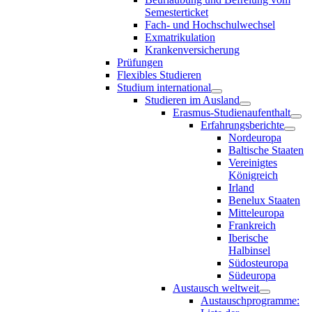
Semesterticket
Fach- und Hochschulwechsel
Exmatrikulation
Krankenversicherung
Prüfungen
Flexibles Studieren
Studium international
Studieren im Ausland
Erasmus-Studienaufenthalt
Erfahrungsberichte
Nordeuropa
Baltische Staaten
Vereinigtes
Königreich
Irland
Benelux Staaten
Mitteleuropa
Frankreich
Iberische
Halbinsel
Südosteuropa
Südeuropa
Austausch weltweit
Austauschprogramme: