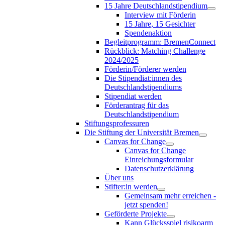
15 Jahre Deutschlandstipendium
Interview mit Förderin
15 Jahre, 15 Gesichter
Spendenaktion
Begleitprogramm: BremenConnect
Rückblick: Matching Challenge
2024/2025
Förderin/Förderer werden
Die Stipendiat:innen des
Deutschlandstipendiums
Stipendiat werden
Förderantrag für das
Deutschlandstipendium
Stiftungsprofessuren
Die Stiftung der Universität Bremen
Canvas for Change
Canvas for Change
Einreichungsformular
Datenschutzerklärung
Über uns
Stifter:in werden
Gemeinsam mehr erreichen -
jetzt spenden!
Geförderte Projekte
Kann Glücksspiel risikoarm