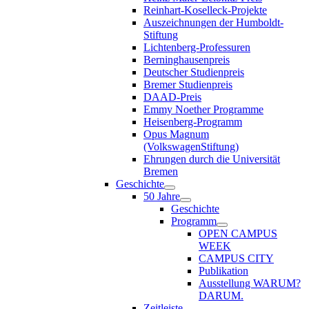
Reinhart-Koselleck-Projekte
Auszeichnungen der Humboldt-
Stiftung
Lichtenberg-Professuren
Berninghausenpreis
Deutscher Studienpreis
Bremer Studienpreis
DAAD-Preis
Emmy Noether Programme
Heisenberg-Programm
Opus Magnum
(VolkswagenStiftung)
Ehrungen durch die Universität
Bremen
Geschichte
50 Jahre
Geschichte
Programm
OPEN CAMPUS
WEEK
CAMPUS CITY
Publikation
Ausstellung WARUM?
DARUM.
Zeitleiste