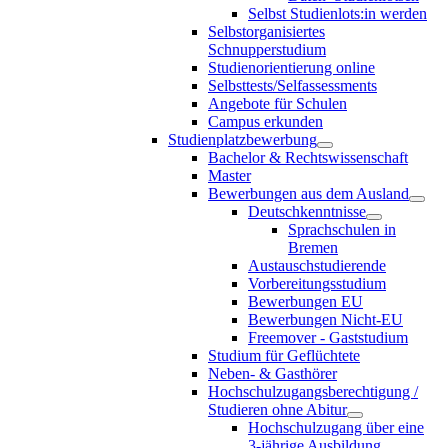
Selbst Studienlots:in werden
Selbstorganisiertes
Schnupperstudium
Studienorientierung online
Selbsttests/Selfassessments
Angebote für Schulen
Campus erkunden
Studienplatzbewerbung
Bachelor & Rechtswissenschaft
Master
Bewerbungen aus dem Ausland
Deutschkenntnisse
Sprachschulen in
Bremen
Austauschstudierende
Vorbereitungsstudium
Bewerbungen EU
Bewerbungen Nicht-EU
Freemover - Gaststudium
Studium für Geflüchtete
Neben- & Gasthörer
Hochschulzugangsberechtigung /
Studieren ohne Abitur
Hochschulzugang über eine
3-jährige Ausbildung