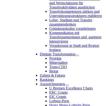
und Wertschätzung für
Transferaktivitäten ausdrücken
Transferkompetenzen stärken und
Unterstützungsstrukturen etablieren
Lehre, Studium und Transfer
zusammendenken
Gründungskultur voranbringen
Kommunikation mit
Transferpartnerinnen und -partnern
intensivieren
Verankerung in Stadt und Region
festigen
Digitale Transformation
Projekte
Mitgestalten
Team-CDO
Beirat
Zahlen & Fakten
Rankings
Auszeichnungen
U Bremen Excellence Chairs
ERC Grants
EIC Grants
Leibniz-Preis
Heinz Maier-Leibnitz-Preis