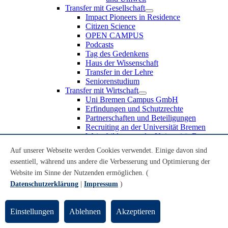
Transfer mit Gesellschaft
Impact Pioneers in Residence
Citizen Science
OPEN CAMPUS
Podcasts
Tag des Gedenkens
Haus der Wissenschaft
Transfer in der Lehre
Seniorenstudium
Transfer mit Wirtschaft
Uni Bremen Campus GmbH
Erfindungen und Schutzrechte
Partnerschaften und Beteiligungen
Recruiting an der Universität Bremen
Weiterbildung an der Universität Bremen
Transfer mit Schule
Auf unserer Webseite werden Cookies verwendet. Einige davon sind
Schülerinnen und Schüler
essentiell, während uns andere die Verbesserung und Optimierung der
MINT-Schnupperstudium
Schulklassen
Website im Sinne der Nutzenden ermöglichen. (
Lehrkräfte
Datenschutzerklärung
|
Impressum
)
Gründungsunterstützung
UniTransfer - Servicestelle für Transferaktivitäten
Einstellungen
Ablehnen
Akzeptieren
Transfermagazin der Universität Bremen
Transferpreis der Universität Bremen