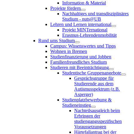
Information & Material
Projekte fördern
Nachhaltiges und transdisziplinäres
Studium - nuts@UB
Lehren und Lernen international
Projekt MINTernational
Erasmus-Lehrendenmobilität
Rund ums Studium
Campus: Wissenswertes und Tipps
Wohnen in Bremen
Studienfinanzierung und Jobben
Familienfreundliches Studium
Studieren mit Beeinträchtigung
Studentische Gruppenangebote
Gesprächsgruppe für
Studierende aus dem
Autismusspektrum (z.B.
Asperger)
Studienplatzbewerbung &
Studieneinstieg
Nachteilsausgleich beim
Erbringen der
studiengangsspezifischen
Voraussetzungen
Härtefallantrag bei der