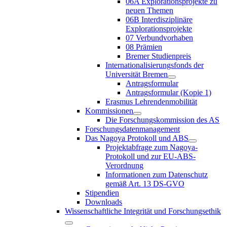
06A Explorationsprojekte zu
neuen Themen
06B Interdisziplinäre
Explorationsprojekte
07 Verbundvorhaben
08 Prämien
Bremer Studienpreis
Internationalisierungsfonds der
Universität Bremen
Antragsformular
Antragsformular (Kopie 1)
Erasmus Lehrendenmobilität
Kommissionen
Die Forschungskommission des AS
Forschungsdatenmanagement
Das Nagoya Protokoll und ABS
Projektabfrage zum Nagoya-
Protokoll und zur EU-ABS-
Verordnung
Informationen zum Datenschutz
gemäß Art. 13 DS-GVO
Stipendien
Downloads
Wissenschaftliche Integrität und Forschungsethik