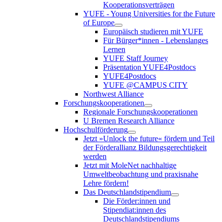
Kooperationsverträgen
YUFE - Young Universities for the Future
of Europe
Europäisch studieren mit YUFE
Für Bürger*innen - Lebenslanges
Lernen
YUFE Staff Journey
Präsentation YUFE4Postdocs
YUFE4Postdocs
YUFE @CAMPUS CITY
Northwest Alliance
Forschungskooperationen
Regionale Forschungskooperationen
U Bremen Research Alliance
Hochschulförderung
Jetzt »Unlock the future« fördern und Teil
der Förderallianz Bildungsgerechtigkeit
werden
Jetzt mit MoleNet nachhaltige
Umweltbeobachtung und praxisnahe
Lehre fördern!
Das Deutschlandstipendium
Die Förder:innen und
Stipendiat:innen des
Deutschlandstipendiums