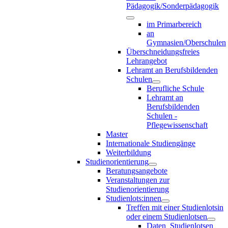
Pädagogik/Sonderpädagogik
im Primarbereich
an
Gymnasien/Oberschulen
Überschneidungsfreies
Lehrangebot
Lehramt an Berufsbildenden
Schulen
Berufliche Schule
Lehramt an
Berufsbildenden
Schulen -
Pflegewissenschaft
Master
Internationale Studiengänge
Weiterbildung
Studienorientierung
Beratungsangebote
Veranstaltungen zur
Studienorientierung
Studienlots:innen
Treffen mit einer Studienlotsin
oder einem Studienlotsen
Daten_Studienlotsen