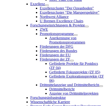
Exzellenz
Exzellenzcluster "Der Ozeanboden"
Exzellenzcluster “Die Marsperspektive”
Northwest Alliance
U Bremen Excellence Chairs
Forschungseinrichtungen & Projekte
ZWE
Promotionsprogramme
Anerkennung von
Promotionsprogrammen
Förderungen der DFG
Förderungen des Bundes
Förderungen der EU
Förderungen der ZF
Geförderte Projekte für Postdocs
(ZF 04)
Geförderte Fokusprojekte (ZF 05)
Geförderte Explorationsprojekte (ZF
06)
Drittmittelanzeige und Drittmittelbericht
Drittmittelbericht
Anzeige von Drittmittelprojekten
Forschungsinfrastruktur
Wissenschaftliche Karriere