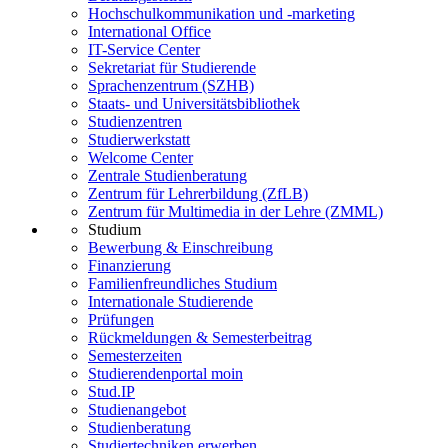
Hochschulkommunikation und -marketing
International Office
IT-Service Center
Sekretariat für Studierende
Sprachenzentrum (SZHB)
Staats- und Universitätsbibliothek
Studienzentren
Studierwerkstatt
Welcome Center
Zentrale Studienberatung
Zentrum für Lehrerbildung (ZfLB)
Zentrum für Multimedia in der Lehre (ZMML)
Studium
Bewerbung & Einschreibung
Finanzierung
Familienfreundliches Studium
Internationale Studierende
Prüfungen
Rückmeldungen & Semesterbeitrag
Semesterzeiten
Studierendenportal moin
Stud.IP
Studienangebot
Studienberatung
Studiertechniken erwerben