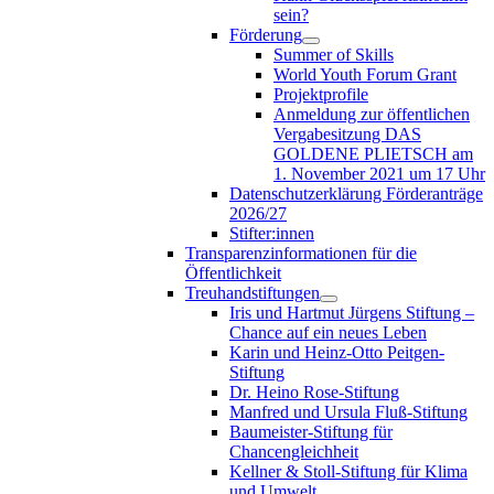
sein?
Förderung
Summer of Skills
World Youth Forum Grant
Projektprofile
Anmeldung zur öffentlichen
Vergabesitzung DAS
GOLDENE PLIETSCH am
1. November 2021 um 17 Uhr
Datenschutzerklärung Förderanträge
2026/27
Stifter:innen
Transparenzinformationen für die
Öffentlichkeit
Treuhandstiftungen
Iris und Hartmut Jürgens Stiftung –
Chance auf ein neues Leben
Karin und Heinz-Otto Peitgen-
Stiftung
Dr. Heino Rose-Stiftung
Manfred und Ursula Fluß-Stiftung
Baumeister-Stiftung für
Chancengleichheit
Kellner & Stoll-Stiftung für Klima
und Umwelt