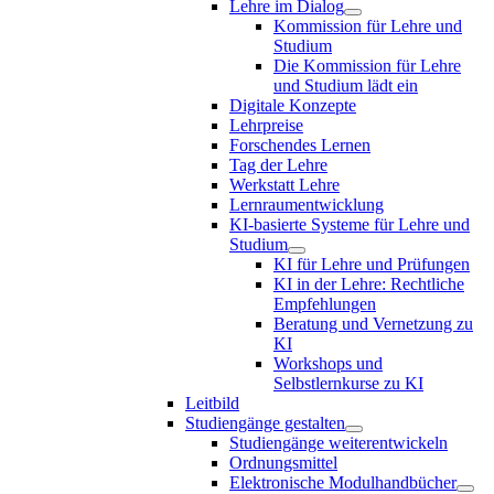
Lehre im Dialog
Kommission für Lehre und
Studium
Die Kommission für Lehre
und Studium lädt ein
Digitale Konzepte
Lehrpreise
Forschendes Lernen
Tag der Lehre
Werkstatt Lehre
Lernraumentwicklung
KI-basierte Systeme für Lehre und
Studium
KI für Lehre und Prüfungen
KI in der Lehre: Rechtliche
Empfehlungen
Beratung und Vernetzung zu
KI
Workshops und
Selbstlernkurse zu KI
Leitbild
Studiengänge gestalten
Studiengänge weiterentwickeln
Ordnungsmittel
Elektronische Modulhandbücher