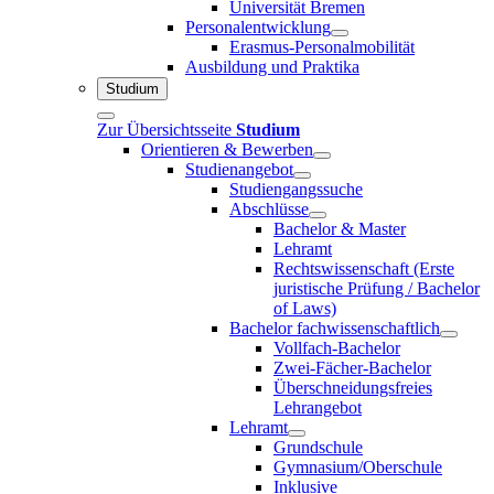
Universität Bremen
Personalentwicklung
Erasmus-Personalmobilität
Ausbildung und Praktika
Studium
Zur Übersichtsseite
Studium
Orientieren & Bewerben
Studienangebot
Studiengangssuche
Abschlüsse
Bachelor & Master
Lehramt
Rechtswissenschaft (Erste
juristische Prüfung / Bachelor
of Laws)
Bachelor fachwissenschaftlich
Vollfach-Bachelor
Zwei-Fächer-Bachelor
Überschneidungsfreies
Lehrangebot
Lehramt
Grundschule
Gymnasium/Oberschule
Inklusive