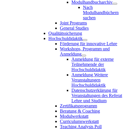
Modulhandbucharchiv
Nach
Modulhandbüchern
suchen
Joint Programs
General Studies
Qualitätssicherung
Hochschuldidaktik
Förderung für innovative Lehre
Workshops, Programm und
Anmeldung
Anmeldung für externe
Teilnehmende der
Hochschuldidaktik
Anmeldung Weitere
Veranstaltungen
Hochschuldidaktik
Datenschutzerklärung für
Veranstaltungen des Referat
Lehre und Studium
Zertifikatsprogramm
Beratung & Coaching
Modulwerkstatt
Curriculumswerkstatt
Teaching Analysis Poll