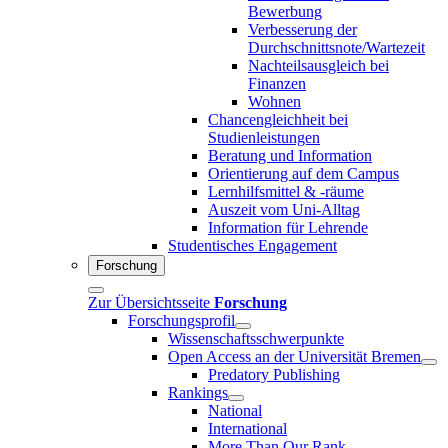
Bewerbung
Verbesserung der
Durchschnittsnote/Wartezeit
Nachteilsausgleich bei
Finanzen
Wohnen
Chancengleichheit bei
Studienleistungen
Beratung und Information
Orientierung auf dem Campus
Lernhilfsmittel & -räume
Auszeit vom Uni-Alltag
Information für Lehrende
Studentisches Engagement
Forschung
Zur Übersichtsseite
Forschung
Forschungsprofil
Wissenschaftsschwerpunkte
Open Access an der Universität Bremen
Predatory Publishing
Rankings
National
International
More Than Our Rank