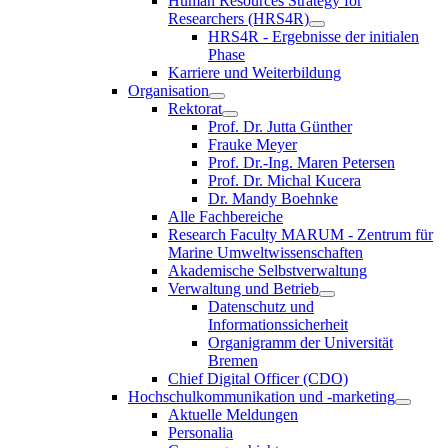
Human Resources Strategy for
Researchers (HRS4R)
HRS4R - Ergebnisse der initialen
Phase
Karriere und Weiterbildung
Organisation
Rektorat
Prof. Dr. Jutta Günther
Frauke Meyer
Prof. Dr.-Ing. Maren Petersen
Prof. Dr. Michal Kucera
Dr. Mandy Boehnke
Alle Fachbereiche
Research Faculty MARUM - Zentrum für
Marine Umweltwissenschaften
Akademische Selbstverwaltung
Verwaltung und Betrieb
Datenschutz und
Informationssicherheit
Organigramm der Universität
Bremen
Chief Digital Officer (CDO)
Hochschulkommunikation und -marketing
Aktuelle Meldungen
Personalia