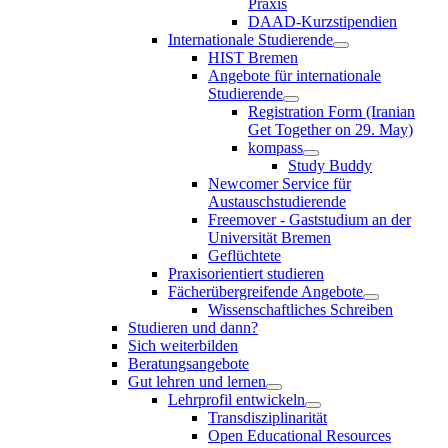
Praxis
DAAD-Kurzstipendien
Internationale Studierende
HIST Bremen
Angebote für internationale
Studierende
Registration Form (Iranian
Get Together on 29. May)
kompass
Study Buddy
Newcomer Service für
Austauschstudierende
Freemover - Gaststudium an der
Universität Bremen
Geflüchtete
Praxisorientiert studieren
Fächerübergreifende Angebote
Wissenschaftliches Schreiben
Studieren und dann?
Sich weiterbilden
Beratungsangebote
Gut lehren und lernen
Lehrprofil entwickeln
Transdisziplinarität
Open Educational Resources