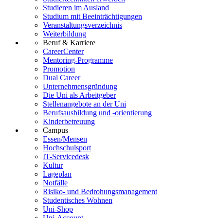
Studieren im Ausland
Studium mit Beeinträchtigungen
Veranstaltungsverzeichnis
Weiterbildung
Beruf & Karriere
CareerCenter
Mentoring-Programme
Promotion
Dual Career
Unternehmensgründung
Die Uni als Arbeitgeber
Stellenangebote an der Uni
Berufsausbildung und -orientierung
Kinderbetreuung
Campus
Essen/Mensen
Hochschulsport
IT-Servicedesk
Kultur
Lageplan
Notfälle
Risiko- und Bedrohungsmanagement
Studentisches Wohnen
Uni-Shop
Uni-Account