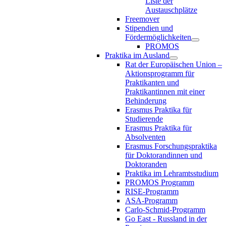
Liste der
Austauschplätze
Freemover
Stipendien und
Fördermöglichkeiten
PROMOS
Praktika im Ausland
Rat der Europäischen Union –
Aktionsprogramm für
Praktikanten und
Praktikantinnen mit einer
Behinderung
Erasmus Praktika für
Studierende
Erasmus Praktika für
Absolventen
Erasmus Forschungspraktika
für Doktorandinnen und
Doktoranden
Praktika im Lehramtsstudium
PROMOS Programm
RISE-Programm
ASA-Programm
Carlo-Schmid-Programm
Go East - Russland in der