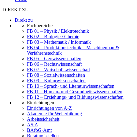
DIREKT ZU
Direkt zu
Fachbereiche
FB 01 – Physik / Elektrotechnik
FB 02 – Biologie / Chemie
FB 03 – Mathematik / Informatik
FB 04 – Produktionstechnik – Maschinenbau &
Verfahrenstechnik
FB 05 – Geowissenschaften
FB 06 – Rechtswissenschaft
FB 07 – Wirtschaftswissenschaft
FB 08 – Sozialwissenschaften
FB 09 – Kulturwissenschaften
FB 10 – Sprach- und Literaturwissenschaften
FB 11 – Human- und Gesundheitswissenschaften
FB 12 – Erziehungs- und Bildungswissenschaften
Einrichtungen
Einrichtungen von A-Z
Akademie für Weiterbildung
Arbeitssicherheit
AStA
BAföG-Amt
Beratungsstellen