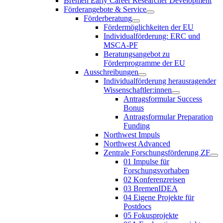
Bremen Early Career Researcher Development
Förderangebote & Service
Förderberatung
Fördermöglichkeiten der EU
Individualförderung: ERC und
MSCA-PF
Beratungsangebot zu
Förderprogramme der EU
Ausschreibungen
Individualförderung herausragender
Wissenschaftler:innen
Antragsformular Success
Bonus
Antragsformular Preparation
Funding
Northwest Impuls
Northwest Advanced
Zentrale Forschungsförderung ZF
01 Impulse für
Forschungsvorhaben
02 Konferenzreisen
03 BremenIDEA
04 Eigene Projekte für
Postdocs
05 Fokusprojekte