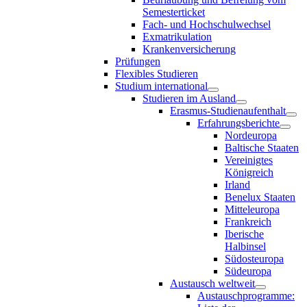
Semesterticket
Fach- und Hochschulwechsel
Exmatrikulation
Krankenversicherung
Prüfungen
Flexibles Studieren
Studium international
Studieren im Ausland
Erasmus-Studienaufenthalt
Erfahrungsberichte
Nordeuropa
Baltische Staaten
Vereinigtes
Königreich
Irland
Benelux Staaten
Mitteleuropa
Frankreich
Iberische
Halbinsel
Südosteuropa
Südeuropa
Austausch weltweit
Austauschprogramme: