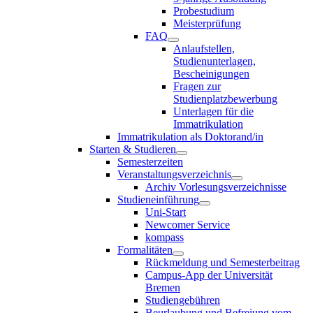
Probestudium
Meisterprüfung
FAQ
Anlaufstellen,
Studienunterlagen,
Bescheinigungen
Fragen zur
Studienplatzbewerbung
Unterlagen für die
Immatrikulation
Immatrikulation als Doktorand/in
Starten & Studieren
Semesterzeiten
Veranstaltungsverzeichnis
Archiv Vorlesungsverzeichnisse
Studieneinführung
Uni-Start
Newcomer Service
kompass
Formalitäten
Rückmeldung und Semesterbeitrag
Campus-App der Universität
Bremen
Studiengebühren
Beurlaubung und Befreiung vom