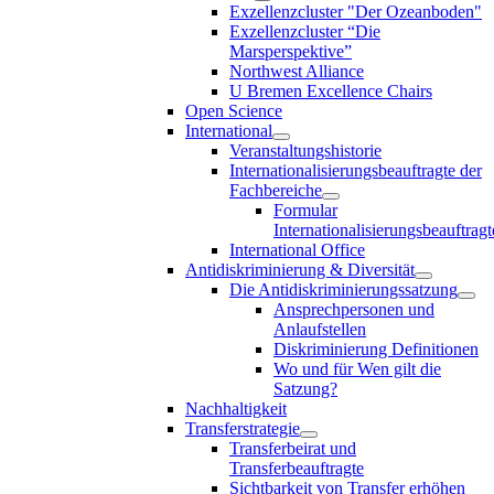
Exzellenzcluster "Der Ozeanboden"
Exzellenzcluster “Die
Marsperspektive”
Northwest Alliance
U Bremen Excellence Chairs
Open Science
International
Veranstaltungshistorie
Internationalisierungsbeauftragte der
Fachbereiche
Formular
Internationalisierungsbeauftragt
International Office
Antidiskriminierung & Diversität
Die Antidiskriminierungssatzung
Ansprechpersonen und
Anlaufstellen
Diskriminierung Definitionen
Wo und für Wen gilt die
Satzung?
Nachhaltigkeit
Transferstrategie
Transferbeirat und
Transferbeauftragte
Sichtbarkeit von Transfer erhöhen