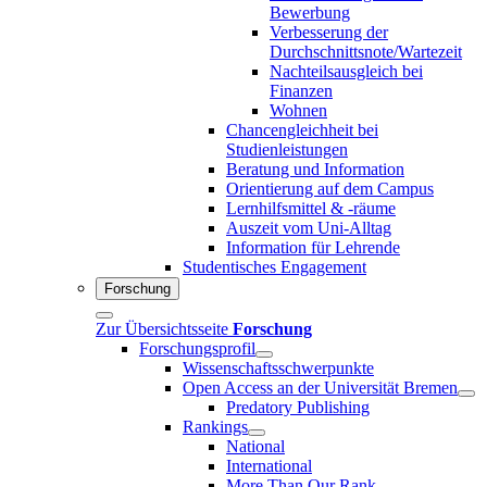
Bewerbung
Verbesserung der
Durchschnittsnote/Wartezeit
Nachteilsausgleich bei
Finanzen
Wohnen
Chancengleichheit bei
Studienleistungen
Beratung und Information
Orientierung auf dem Campus
Lernhilfsmittel & -räume
Auszeit vom Uni-Alltag
Information für Lehrende
Studentisches Engagement
Forschung
Zur Übersichtsseite
Forschung
Forschungsprofil
Wissenschaftsschwerpunkte
Open Access an der Universität Bremen
Predatory Publishing
Rankings
National
International
More Than Our Rank