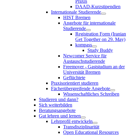
Praxis
DAAD-Kurzstipendien
Internationale Studierende
HIST Bremen
Angebote für internationale
Studierende
Registration Form (Iranian
Get Together on 29. May)
kompass
Study Buddy
Newcomer Service für
Austauschstudierende
Freemover - Gaststudium an der
Universität Bremen
Geflüchtete
Praxisorientiert studieren
Fächerübergreifende Angebote
Wissenschaftliches Schreiben
Studieren und dann?
Sich weiterbilden
Beratungsangebote
Gut lehren und lernen
Lehrprofil entwickeln
Transdisziplinarität
Open Educational Resources