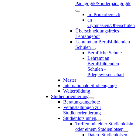
Pädagogik/Sonderpädagogik
im Primarbereich
an
Gymnasien/Oberschulen
Überschneidungsfreies
Lehrangebot
Lehramt an Berufsbildenden
Schulen
Berufliche Schule
Lehramt an
Berufsbildenden
Schulen -
Pflegewissenschaft
Master
Internationale Studiengänge
Weiterbildung
Studienorientierung
Beratungsangebote
Veranstaltungen zur
Studienorientierung
Studienlots:innen
Treffen mit einer Studienlotsin
oder einem Studienlotsen
Daten_Studienlotsen