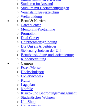
Studieren im Ausland
Studium mit Beeinträchtigungen
Veranstaltungsverzeichnis
Weiterbildung
Beruf & Karriere
CareerCenter
Mentoring-Programme
Promotion
Dual Career
Unternehmensgründung
Die Uni als Arbeitgeber
Stellenangebote an der Uni
Berufsausbildung und -orientierung
Kinderbetreuung
Campus
Essen/Mensen
Hochschulsport
IT-Servicedesk
Kultur
Lageplan
Notfälle
Risiko- und Bedrohungsmanagement
Studentisches Wohnen
Uni-Shop
Uni-Account