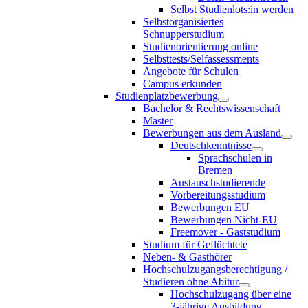
Selbst Studienlots:in werden
Selbstorganisiertes
Schnupperstudium
Studienorientierung online
Selbsttests/Selfassessments
Angebote für Schulen
Campus erkunden
Studienplatzbewerbung
Bachelor & Rechtswissenschaft
Master
Bewerbungen aus dem Ausland
Deutschkenntnisse
Sprachschulen in
Bremen
Austauschstudierende
Vorbereitungsstudium
Bewerbungen EU
Bewerbungen Nicht-EU
Freemover - Gaststudium
Studium für Geflüchtete
Neben- & Gasthörer
Hochschulzugangsberechtigung /
Studieren ohne Abitur
Hochschulzugang über eine
3-jährige Ausbildung