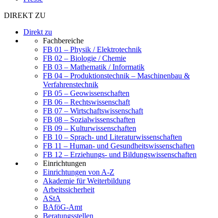
DIREKT ZU
Direkt zu
Fachbereiche
FB 01 – Physik / Elektrotechnik
FB 02 – Biologie / Chemie
FB 03 – Mathematik / Informatik
FB 04 – Produktionstechnik – Maschinenbau &
Verfahrenstechnik
FB 05 – Geowissenschaften
FB 06 – Rechtswissenschaft
FB 07 – Wirtschaftswissenschaft
FB 08 – Sozialwissenschaften
FB 09 – Kulturwissenschaften
FB 10 – Sprach- und Literaturwissenschaften
FB 11 – Human- und Gesundheitswissenschaften
FB 12 – Erziehungs- und Bildungswissenschaften
Einrichtungen
Einrichtungen von A-Z
Akademie für Weiterbildung
Arbeitssicherheit
AStA
BAföG-Amt
Beratungsstellen