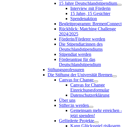
15 Jahre Deutschlandstipendium
Interview mit Förderin
15 Jahre, 15 Gesichter
Spendenaktion
Begleitprogramm: BremenConnect
Rückblick: Matching Challenge
2024/2025
Förderin/Förderer werden
Die Stipendiat:innen des
Deutschlandstipendiums
Stipendiat werden
Förderantrag für das
Deutschlandstipendium
Stiftungsprofessuren
Die Stiftung der Universität Bremen
Canvas for Change
Canvas for Change
Einreichungsformular
Datenschutzerklärung
Über uns
Stifter:in werden
Gemeinsam mehr erreichen -
jetzt spenden!
Geförderte Projekte
Kann Glücksspiel risikoarm