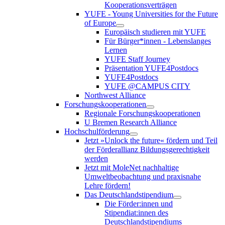
Kooperationsverträgen
YUFE - Young Universities for the Future
of Europe
Europäisch studieren mit YUFE
Für Bürger*innen - Lebenslanges
Lernen
YUFE Staff Journey
Präsentation YUFE4Postdocs
YUFE4Postdocs
YUFE @CAMPUS CITY
Northwest Alliance
Forschungskooperationen
Regionale Forschungskooperationen
U Bremen Research Alliance
Hochschulförderung
Jetzt »Unlock the future« fördern und Teil
der Förderallianz Bildungsgerechtigkeit
werden
Jetzt mit MoleNet nachhaltige
Umweltbeobachtung und praxisnahe
Lehre fördern!
Das Deutschlandstipendium
Die Förder:innen und
Stipendiat:innen des
Deutschlandstipendiums