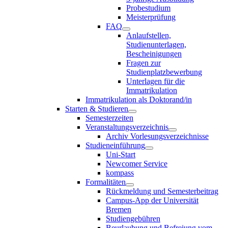
Probestudium
Meisterprüfung
FAQ
Anlaufstellen,
Studienunterlagen,
Bescheinigungen
Fragen zur
Studienplatzbewerbung
Unterlagen für die
Immatrikulation
Immatrikulation als Doktorand/in
Starten & Studieren
Semesterzeiten
Veranstaltungsverzeichnis
Archiv Vorlesungsverzeichnisse
Studieneinführung
Uni-Start
Newcomer Service
kompass
Formalitäten
Rückmeldung und Semesterbeitrag
Campus-App der Universität
Bremen
Studiengebühren
Beurlaubung und Befreiung vom