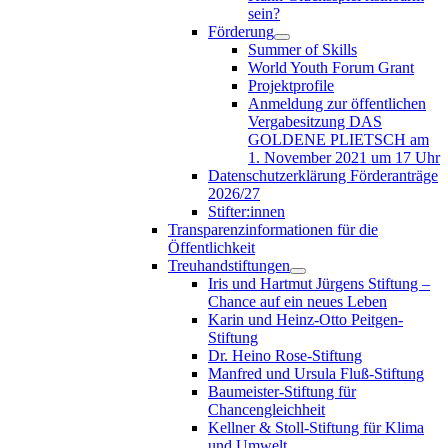
sein?
Förderung
Summer of Skills
World Youth Forum Grant
Projektprofile
Anmeldung zur öffentlichen
Vergabesitzung DAS
GOLDENE PLIETSCH am
1. November 2021 um 17 Uhr
Datenschutzerklärung Förderanträge
2026/27
Stifter:innen
Transparenzinformationen für die
Öffentlichkeit
Treuhandstiftungen
Iris und Hartmut Jürgens Stiftung –
Chance auf ein neues Leben
Karin und Heinz-Otto Peitgen-
Stiftung
Dr. Heino Rose-Stiftung
Manfred und Ursula Fluß-Stiftung
Baumeister-Stiftung für
Chancengleichheit
Kellner & Stoll-Stiftung für Klima
und Umwelt