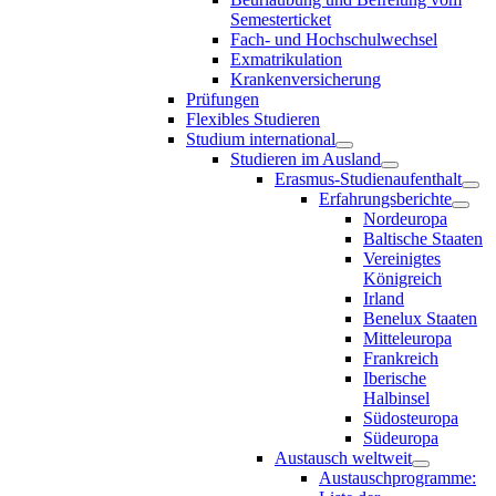
Semesterticket
Fach- und Hochschulwechsel
Exmatrikulation
Krankenversicherung
Prüfungen
Flexibles Studieren
Studium international
Studieren im Ausland
Erasmus-Studienaufenthalt
Erfahrungsberichte
Nordeuropa
Baltische Staaten
Vereinigtes
Königreich
Irland
Benelux Staaten
Mitteleuropa
Frankreich
Iberische
Halbinsel
Südosteuropa
Südeuropa
Austausch weltweit
Austauschprogramme: