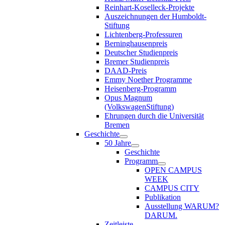
Reinhart-Koselleck-Projekte
Auszeichnungen der Humboldt-
Stiftung
Lichtenberg-Professuren
Berninghausenpreis
Deutscher Studienpreis
Bremer Studienpreis
DAAD-Preis
Emmy Noether Programme
Heisenberg-Programm
Opus Magnum
(VolkswagenStiftung)
Ehrungen durch die Universität
Bremen
Geschichte
50 Jahre
Geschichte
Programm
OPEN CAMPUS
WEEK
CAMPUS CITY
Publikation
Ausstellung WARUM?
DARUM.
Zeitleiste