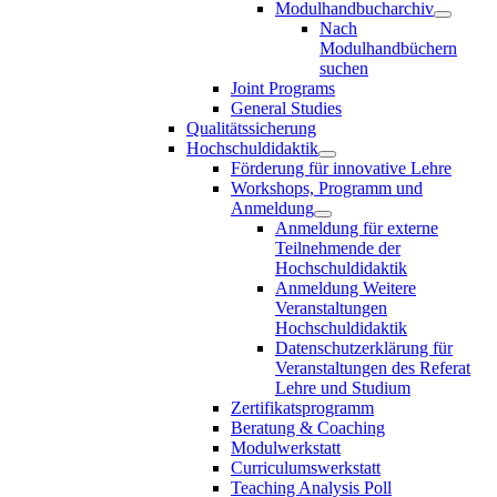
Modulhandbucharchiv
Nach
Modulhandbüchern
suchen
Joint Programs
General Studies
Qualitätssicherung
Hochschuldidaktik
Förderung für innovative Lehre
Workshops, Programm und
Anmeldung
Anmeldung für externe
Teilnehmende der
Hochschuldidaktik
Anmeldung Weitere
Veranstaltungen
Hochschuldidaktik
Datenschutzerklärung für
Veranstaltungen des Referat
Lehre und Studium
Zertifikatsprogramm
Beratung & Coaching
Modulwerkstatt
Curriculumswerkstatt
Teaching Analysis Poll