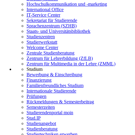
Hochschulkommunikation und -marketing
International Office
IT-Service Center
Sekretariat für Studierende
Sprachenzentrum (SZHB)
Staats- und Universitätsbibliothek
Studienzentren
Studierwerkstatt
Welcome Center
Zentrale Studienberatung
Zentrum für Lehrerbildung (ZfLB)
Zentrum für Multimedia in der Lehre (ZMML)
Studium
Bewerbung & Einschreibung
Finanzierung
Familienfreundliches Studium
Internationale Studierende
Prüfungen
Rückmeldungen & Semesterbeitrag
Semesterzeiten
Studierendenportal moin
Stud.IP
Studienangebot
Studienberatung
Studiertechniken erwerben