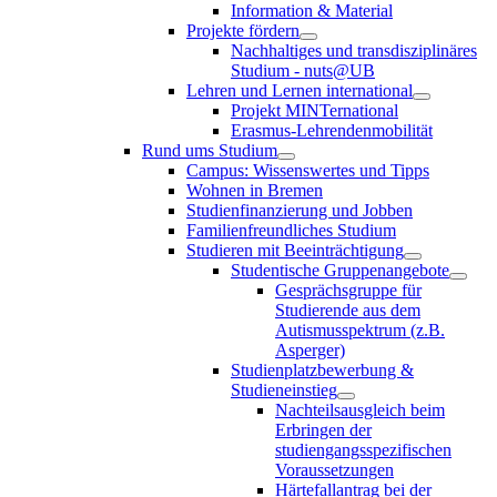
Information & Material
Projekte fördern
Nachhaltiges und transdisziplinäres
Studium - nuts@UB
Lehren und Lernen international
Projekt MINTernational
Erasmus-Lehrendenmobilität
Rund ums Studium
Campus: Wissenswertes und Tipps
Wohnen in Bremen
Studienfinanzierung und Jobben
Familienfreundliches Studium
Studieren mit Beeinträchtigung
Studentische Gruppenangebote
Gesprächsgruppe für
Studierende aus dem
Autismusspektrum (z.B.
Asperger)
Studienplatzbewerbung &
Studieneinstieg
Nachteilsausgleich beim
Erbringen der
studiengangsspezifischen
Voraussetzungen
Härtefallantrag bei der