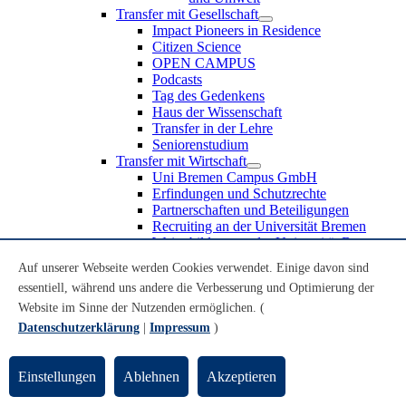
Transfer mit Gesellschaft
Impact Pioneers in Residence
Citizen Science
OPEN CAMPUS
Podcasts
Tag des Gedenkens
Haus der Wissenschaft
Transfer in der Lehre
Seniorenstudium
Transfer mit Wirtschaft
Uni Bremen Campus GmbH
Erfindungen und Schutzrechte
Partnerschaften und Beteiligungen
Recruiting an der Universität Bremen
Weiterbildung an der Universität Bremen
Transfer mit Schule
Auf unserer Webseite werden Cookies verwendet. Einige davon sind
Schülerinnen und Schüler
essentiell, während uns andere die Verbesserung und Optimierung der
MINT-Schnupperstudium
Schulklassen
Website im Sinne der Nutzenden ermöglichen. (
Lehrkräfte
Datenschutzerklärung
|
Impressum
)
Gründungsunterstützung
UniTransfer - Servicestelle für Transferaktivitäten
Einstellungen
Ablehnen
Akzeptieren
Transfermagazin der Universität Bremen
Transferpreis der Universität Bremen