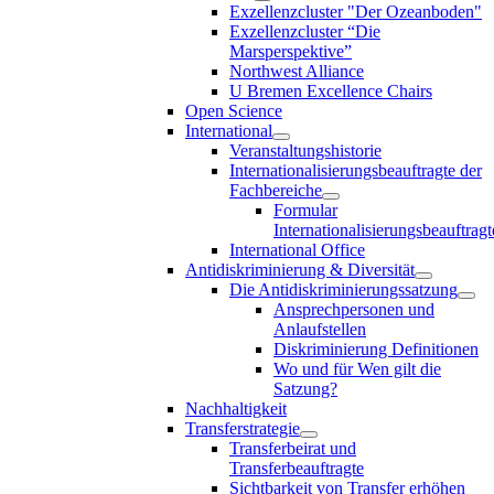
Exzellenzcluster "Der Ozeanboden"
Exzellenzcluster “Die
Marsperspektive”
Northwest Alliance
U Bremen Excellence Chairs
Open Science
International
Veranstaltungshistorie
Internationalisierungsbeauftragte der
Fachbereiche
Formular
Internationalisierungsbeauftragt
International Office
Antidiskriminierung & Diversität
Die Antidiskriminierungssatzung
Ansprechpersonen und
Anlaufstellen
Diskriminierung Definitionen
Wo und für Wen gilt die
Satzung?
Nachhaltigkeit
Transferstrategie
Transferbeirat und
Transferbeauftragte
Sichtbarkeit von Transfer erhöhen