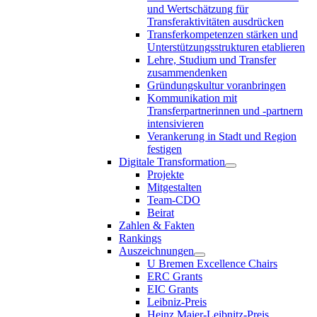
und Wertschätzung für
Transferaktivitäten ausdrücken
Transferkompetenzen stärken und
Unterstützungsstrukturen etablieren
Lehre, Studium und Transfer
zusammendenken
Gründungskultur voranbringen
Kommunikation mit
Transferpartnerinnen und -partnern
intensivieren
Verankerung in Stadt und Region
festigen
Digitale Transformation
Projekte
Mitgestalten
Team-CDO
Beirat
Zahlen & Fakten
Rankings
Auszeichnungen
U Bremen Excellence Chairs
ERC Grants
EIC Grants
Leibniz-Preis
Heinz Maier-Leibnitz-Preis