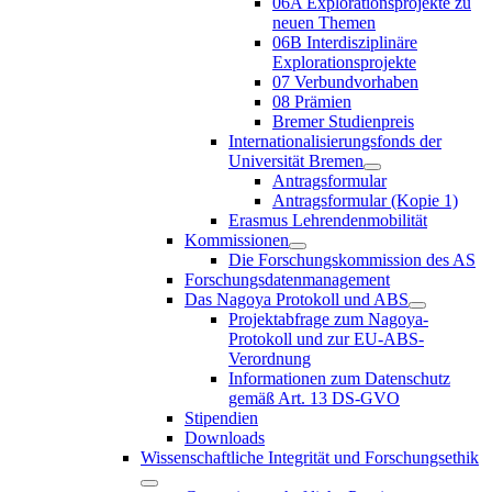
06A Explorationsprojekte zu
neuen Themen
06B Interdisziplinäre
Explorationsprojekte
07 Verbundvorhaben
08 Prämien
Bremer Studienpreis
Internationalisierungsfonds der
Universität Bremen
Antragsformular
Antragsformular (Kopie 1)
Erasmus Lehrendenmobilität
Kommissionen
Die Forschungskommission des AS
Forschungsdatenmanagement
Das Nagoya Protokoll und ABS
Projektabfrage zum Nagoya-
Protokoll und zur EU-ABS-
Verordnung
Informationen zum Datenschutz
gemäß Art. 13 DS-GVO
Stipendien
Downloads
Wissenschaftliche Integrität und Forschungsethik