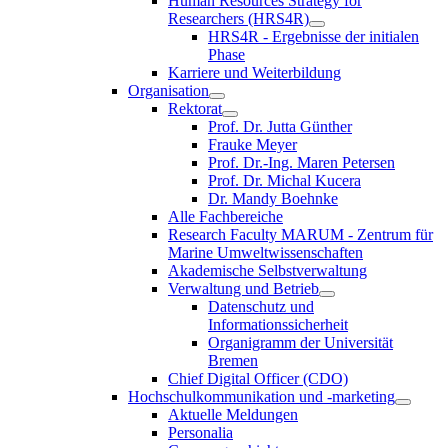
Human Resources Strategy for
Researchers (HRS4R)
HRS4R - Ergebnisse der initialen
Phase
Karriere und Weiterbildung
Organisation
Rektorat
Prof. Dr. Jutta Günther
Frauke Meyer
Prof. Dr.-Ing. Maren Petersen
Prof. Dr. Michal Kucera
Dr. Mandy Boehnke
Alle Fachbereiche
Research Faculty MARUM - Zentrum für
Marine Umweltwissenschaften
Akademische Selbstverwaltung
Verwaltung und Betrieb
Datenschutz und
Informationssicherheit
Organigramm der Universität
Bremen
Chief Digital Officer (CDO)
Hochschulkommunikation und -marketing
Aktuelle Meldungen
Personalia