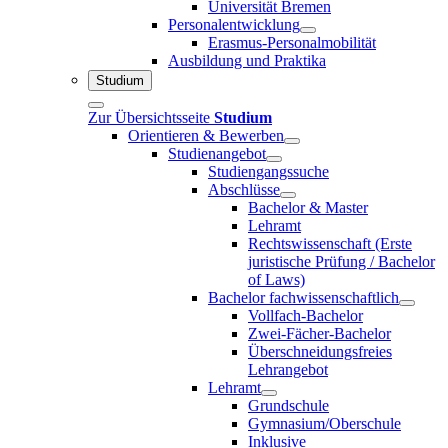
Universität Bremen
Personalentwicklung
Erasmus-Personalmobilität
Ausbildung und Praktika
Studium
Zur Übersichtsseite
Studium
Orientieren & Bewerben
Studienangebot
Studiengangssuche
Abschlüsse
Bachelor & Master
Lehramt
Rechtswissenschaft (Erste
juristische Prüfung / Bachelor
of Laws)
Bachelor fachwissenschaftlich
Vollfach-Bachelor
Zwei-Fächer-Bachelor
Überschneidungsfreies
Lehrangebot
Lehramt
Grundschule
Gymnasium/Oberschule
Inklusive