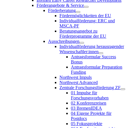
Bremen Early Career Researcher Development
Förderangebote & Service
Förderberatung
Fördermöglichkeiten der EU
Individualförderung: ERC und
MSCA-PF
Beratungsangebot zu
Förderprogramme der EU
Ausschreibungen
Individualförderung herausragender
Wissenschaftler:innen
Antragsformular Success
Bonus
Antragsformular Preparation
Funding
Northwest Impuls
Northwest Advanced
Zentrale Forschungsförderung ZF
01 Impulse für
Forschungsvorhaben
02 Konferenzreisen
03 BremenIDEA
04 Eigene Projekte für
Postdocs
05 Fokusprojekte