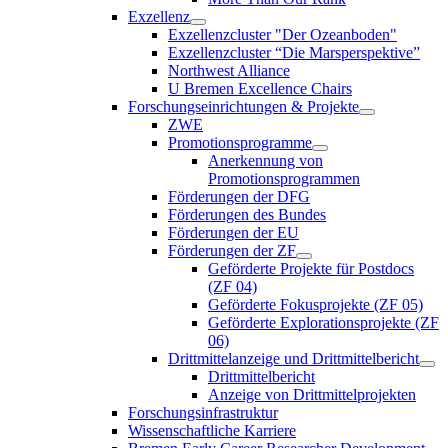
Exzellenz
Exzellenzcluster "Der Ozeanboden"
Exzellenzcluster “Die Marsperspektive”
Northwest Alliance
U Bremen Excellence Chairs
Forschungseinrichtungen & Projekte
ZWE
Promotionsprogramme
Anerkennung von
Promotionsprogrammen
Förderungen der DFG
Förderungen des Bundes
Förderungen der EU
Förderungen der ZF
Geförderte Projekte für Postdocs
(ZF 04)
Geförderte Fokusprojekte (ZF 05)
Geförderte Explorationsprojekte (ZF
06)
Drittmittelanzeige und Drittmittelbericht
Drittmittelbericht
Anzeige von Drittmittelprojekten
Forschungsinfrastruktur
Wissenschaftliche Karriere