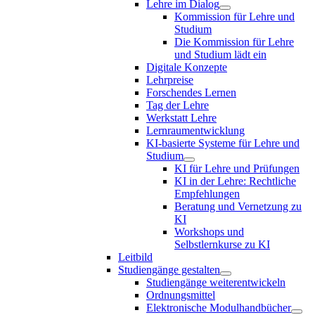
Lehre im Dialog
Kommission für Lehre und
Studium
Die Kommission für Lehre
und Studium lädt ein
Digitale Konzepte
Lehrpreise
Forschendes Lernen
Tag der Lehre
Werkstatt Lehre
Lernraumentwicklung
KI-basierte Systeme für Lehre und
Studium
KI für Lehre und Prüfungen
KI in der Lehre: Rechtliche
Empfehlungen
Beratung und Vernetzung zu
KI
Workshops und
Selbstlernkurse zu KI
Leitbild
Studiengänge gestalten
Studiengänge weiterentwickeln
Ordnungsmittel
Elektronische Modulhandbücher