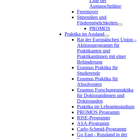
Liste der
Austauschplätze
Freemover
Stipendien und
Fördermöglichkeiten
PROMOS
Praktika im Ausland
Rat der Europäischen Union –
Aktionsprogramm für
Praktikanten und
Praktikantinnen mit einer
Behinderung
Erasmus Praktika für
Studierende
Erasmus Praktika für
Absolventen
Erasmus Forschungspraktika
für Doktorandinnen und
Doktoranden
Praktika im Lehramtsstudium
PROMOS Programm
RISE-Programm
ASA-Programm
Carlo-Schmid-Programm
Go East - Russland in der