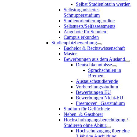
Selbst Studienlots:in werden
Selbstorganisiertes
Schnupperstudium
Studienorientierung online
Selbsttests/Selfassessments
Angebote für Schulen
Campus erkunden
Studienplatzbewerbung
Bachelor & Rechtswissenschaft
Master
Bewerbungen aus dem Ausland
Deutschkenntnisse
Sprachschulen in
Bremen
Austauschstudierende
Vorbereitungsstudium
Bewerbungen EU
Bewerbungen Nicht-EU
Freemover - Gaststudium
Studium für Geflüchtete
Neben- & Gasthörer
Hochschulzugangsberechtigung /
Studieren ohne Abitur
Hochschulzugang über eine
3-jährige Ausbildung