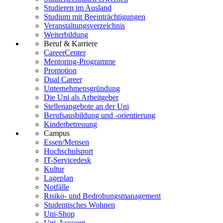
Studieren im Ausland
Studium mit Beeinträchtigungen
Veranstaltungsverzeichnis
Weiterbildung
Beruf & Karriere
CareerCenter
Mentoring-Programme
Promotion
Dual Career
Unternehmensgründung
Die Uni als Arbeitgeber
Stellenangebote an der Uni
Berufsausbildung und -orientierung
Kinderbetreuung
Campus
Essen/Mensen
Hochschulsport
IT-Servicedesk
Kultur
Lageplan
Notfälle
Risiko- und Bedrohungsmanagement
Studentisches Wohnen
Uni-Shop
Uni-Account