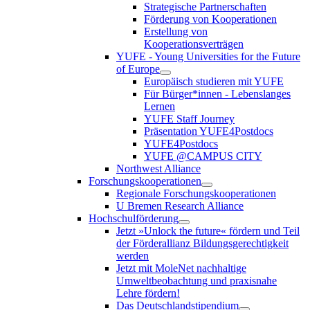
Strategische Partnerschaften
Förderung von Kooperationen
Erstellung von
Kooperationsverträgen
YUFE - Young Universities for the Future
of Europe
Europäisch studieren mit YUFE
Für Bürger*innen - Lebenslanges
Lernen
YUFE Staff Journey
Präsentation YUFE4Postdocs
YUFE4Postdocs
YUFE @CAMPUS CITY
Northwest Alliance
Forschungskooperationen
Regionale Forschungskooperationen
U Bremen Research Alliance
Hochschulförderung
Jetzt »Unlock the future« fördern und Teil
der Förderallianz Bildungsgerechtigkeit
werden
Jetzt mit MoleNet nachhaltige
Umweltbeobachtung und praxisnahe
Lehre fördern!
Das Deutschlandstipendium