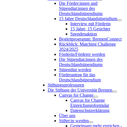
Die Förder:innen und
Stipendiat:innen des
Deutschlandstipendiums
15 Jahre Deutschlandstipendium
Interview mit Förderin
15 Jahre, 15 Gesichter
Spendenaktion
Begleitprogramm: BremenConnect
Rückblick: Matching Challenge
2024/2025
Förderin/Förderer werden
Die Stipendiat:innen des
Deutschlandstipendiums
Stipendiat werden
Förderantrag für das
Deutschlandstipendium
Stiftungsprofessuren
Die Stiftung der Universität Bremen
Canvas for Change
Canvas for Change
Einreichungsformular
Datenschutzerklärung
Über uns
Stifter:in werden
Gemeinsam mehr erreichen -