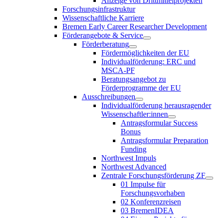
Anzeige von Drittmittelprojekten
Forschungsinfrastruktur
Wissenschaftliche Karriere
Bremen Early Career Researcher Development
Förderangebote & Service
Förderberatung
Fördermöglichkeiten der EU
Individualförderung: ERC und
MSCA-PF
Beratungsangebot zu
Förderprogramme der EU
Ausschreibungen
Individualförderung herausragender
Wissenschaftler:innen
Antragsformular Success
Bonus
Antragsformular Preparation
Funding
Northwest Impuls
Northwest Advanced
Zentrale Forschungsförderung ZF
01 Impulse für
Forschungsvorhaben
02 Konferenzreisen
03 BremenIDEA