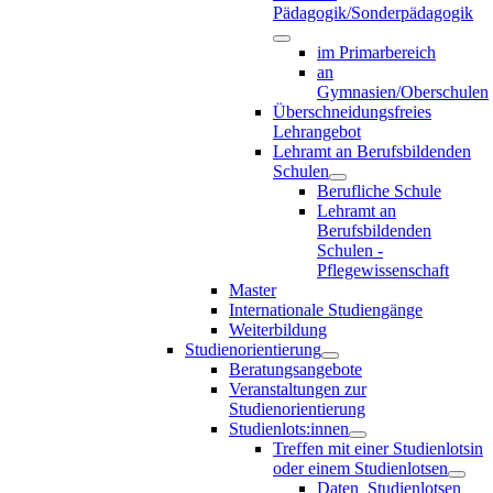
Pädagogik/Sonderpädagogik
im Primarbereich
an
Gymnasien/Oberschulen
Überschneidungsfreies
Lehrangebot
Lehramt an Berufsbildenden
Schulen
Berufliche Schule
Lehramt an
Berufsbildenden
Schulen -
Pflegewissenschaft
Master
Internationale Studiengänge
Weiterbildung
Studienorientierung
Beratungsangebote
Veranstaltungen zur
Studienorientierung
Studienlots:innen
Treffen mit einer Studienlotsin
oder einem Studienlotsen
Daten_Studienlotsen