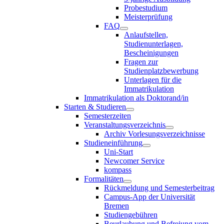
Probestudium
Meisterprüfung
FAQ
Anlaufstellen,
Studienunterlagen,
Bescheinigungen
Fragen zur
Studienplatzbewerbung
Unterlagen für die
Immatrikulation
Immatrikulation als Doktorand/in
Starten & Studieren
Semesterzeiten
Veranstaltungsverzeichnis
Archiv Vorlesungsverzeichnisse
Studieneinführung
Uni-Start
Newcomer Service
kompass
Formalitäten
Rückmeldung und Semesterbeitrag
Campus-App der Universität
Bremen
Studiengebühren
Beurlaubung und Befreiung vom