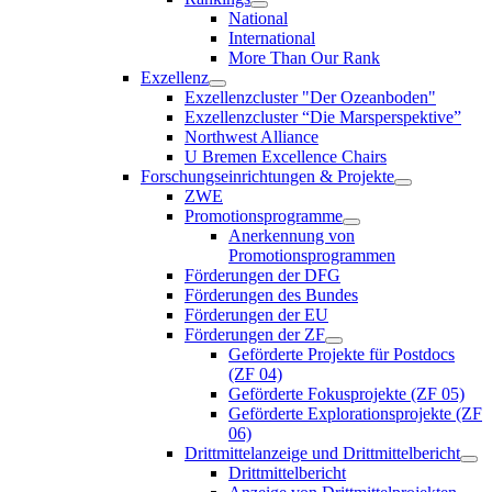
National
International
More Than Our Rank
Exzellenz
Exzellenzcluster "Der Ozeanboden"
Exzellenzcluster “Die Marsperspektive”
Northwest Alliance
U Bremen Excellence Chairs
Forschungseinrichtungen & Projekte
ZWE
Promotionsprogramme
Anerkennung von
Promotionsprogrammen
Förderungen der DFG
Förderungen des Bundes
Förderungen der EU
Förderungen der ZF
Geförderte Projekte für Postdocs
(ZF 04)
Geförderte Fokusprojekte (ZF 05)
Geförderte Explorationsprojekte (ZF
06)
Drittmittelanzeige und Drittmittelbericht
Drittmittelbericht