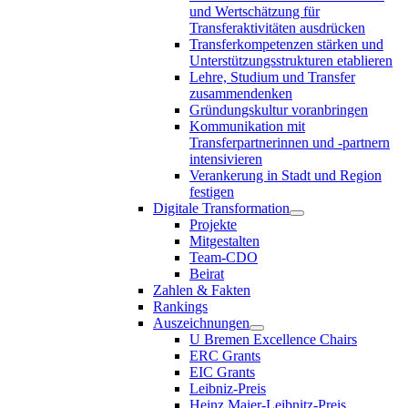
und Wertschätzung für
Transferaktivitäten ausdrücken
Transferkompetenzen stärken und
Unterstützungsstrukturen etablieren
Lehre, Studium und Transfer
zusammendenken
Gründungskultur voranbringen
Kommunikation mit
Transferpartnerinnen und -partnern
intensivieren
Verankerung in Stadt und Region
festigen
Digitale Transformation
Projekte
Mitgestalten
Team-CDO
Beirat
Zahlen & Fakten
Rankings
Auszeichnungen
U Bremen Excellence Chairs
ERC Grants
EIC Grants
Leibniz-Preis
Heinz Maier-Leibnitz-Preis