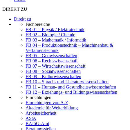
DIREKT ZU
Direkt zu
Fachbereiche
FB 01 – Physik / Elektrotechnik
FB 02 – Biologie / Chemie
FB 03 – Mathematik / Informatik
FB 04 – Produktionstechnik – Maschinenbau &
Verfahrenstechnik
FB 05 – Geowissenschaften
FB 06 – Rechtswissenschaft
FB 07 – Wirtschaftswissenschaft
FB 08 – Sozialwissenschaften
FB 09 – Kulturwissenschaften
FB 10 – Sprach- und Literaturwissenschaften
FB 11 – Human- und Gesundheitswissenschaften
FB 12 – Erziehungs- und Bildungswissenschaften
Einrichtungen
Einrichtungen von A-Z
Akademie für Weiterbildung
Arbeitssicherheit
AStA
BAföG-Amt
Beratungsstellen