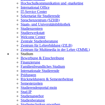
Hochschulkommunikation und -marketing
International Office
IT-Service Center
Sekretariat für Studierende
Sprachenzentrum (SZHB)
Staats- und Universitätsbibliothek
Studienzentren
Studierwerkstatt
Welcome Center
Zentrale Studienberatung
Zentrum für Lehrerbildung (ZfLB)
Zentrum für Multimedia in der Lehre (ZMML)
Studium
Bewerbung & Einschreibung
Finanzierung
Familienfreundliches Studium
Internationale Studierende
Prüfungen
Rückmeldungen & Semesterbeitrag
Semesterzeiten
Studierendenportal moin
Stud.IP
Studienangebot
Studienberatung
Studiertechniken erwerben