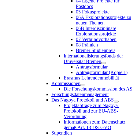
04 Eigene Projekte für
Postdocs
05 Fokusprojekte
06A Explorationsprojekte zu
neuen Themen
06B Interdisziplinäre
Explorationsprojekte
07 Verbundvorhaben
08 Prämien
Bremer Studienpreis
Internationalisierungsfonds der
Universität Bremen
Antragsformular
Antragsformular (Kopie 1)
Erasmus Lehrendenmobilität
Kommissionen
Die Forschungskommission des AS
Forschungsdatenmanagement
Das Nagoya Protokoll und ABS
Projektabfrage zum Nagoya-
Protokoll und zur EU-ABS-
Verordnung
Informationen zum Datenschutz
gemäß Art. 13 DS-GVO
Stipendien