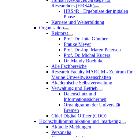
Human Resources Strategy for
Researchers (HRS4R)
HRS4R - Ergebnisse der initialen
Phase
Karriere und Weiterbildung
Organisation
Rektorat
Prof. Dr. Jutta Günther
Frauke Meyer
Prof. Dr.-Ing. Maren Petersen
Prof. Dr. Michal Kucera
Dr. Mandy Boehnke
Alle Fachbereiche
Research Faculty MARUM - Zentrum für
Marine Umweltwissenschaften
Akademische Selbstverwaltung
Verwaltung und Betrieb
Datenschutz und
Informationssicherheit
Organigramm der Universität
Bremen
Chief Digital Officer (CDO)
Hochschulkommunikation und -marketing
Aktuelle Meldungen
Personalia