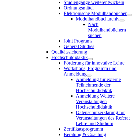
Studiengänge weiterentwickeln
Ordnungsmittel
Elektronische Modulhandbücher
Modulhandbucharchiv
Nach
Modulhandbüchern
suchen
Joint Programs
General Studies
Qualitätssicherung
Hochschuldidaktik
Förderung für innovative Lehre
Workshops, Programm und
Anmeldung
Anmeldung für externe
Teilnehmende der
Hochschuldidaktik
Anmeldung Weitere
Veranstaltungen
Hochschuldidaktik
Datenschutzerklärung für
Veranstaltungen des Referat
Lehre und Studium
Zertifikatsprogramm
Beratung & Coaching