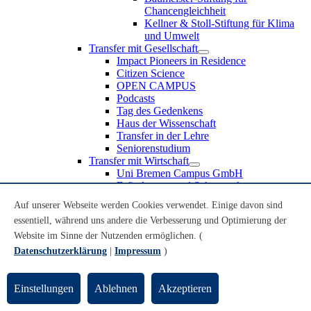
Chancengleichheit
Kellner & Stoll-Stiftung für Klima
und Umwelt
Transfer mit Gesellschaft
Impact Pioneers in Residence
Citizen Science
OPEN CAMPUS
Podcasts
Tag des Gedenkens
Haus der Wissenschaft
Transfer in der Lehre
Seniorenstudium
Transfer mit Wirtschaft
Uni Bremen Campus GmbH
Erfindungen und Schutzrechte
Partnerschaften und Beteiligungen
Auf unserer Webseite werden Cookies verwendet. Einige davon sind
Recruiting an der Universität Bremen
essentiell, während uns andere die Verbesserung und Optimierung der
Weiterbildung an der Universität Bremen
Transfer mit Schule
Website im Sinne der Nutzenden ermöglichen. (
Schülerinnen und Schüler
Datenschutzerklärung
|
Impressum
)
MINT-Schnupperstudium
Schulklassen
Lehrkräfte
Einstellungen
Ablehnen
Akzeptieren
Gründungsunterstützung
UniTransfer - Servicestelle für Transferaktivitäten