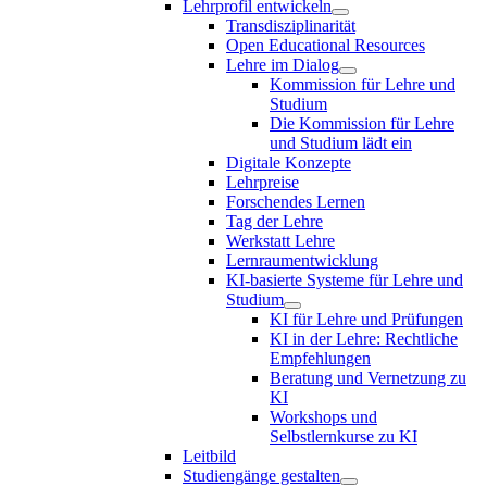
Lehrprofil entwickeln
Transdisziplinarität
Open Educational Resources
Lehre im Dialog
Kommission für Lehre und
Studium
Die Kommission für Lehre
und Studium lädt ein
Digitale Konzepte
Lehrpreise
Forschendes Lernen
Tag der Lehre
Werkstatt Lehre
Lernraumentwicklung
KI-basierte Systeme für Lehre und
Studium
KI für Lehre und Prüfungen
KI in der Lehre: Rechtliche
Empfehlungen
Beratung und Vernetzung zu
KI
Workshops und
Selbstlernkurse zu KI
Leitbild
Studiengänge gestalten