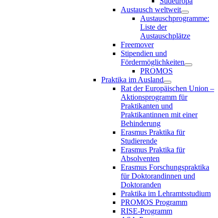
Südeuropa
Austausch weltweit
Austauschprogramme:
Liste der
Austauschplätze
Freemover
Stipendien und
Fördermöglichkeiten
PROMOS
Praktika im Ausland
Rat der Europäischen Union –
Aktionsprogramm für
Praktikanten und
Praktikantinnen mit einer
Behinderung
Erasmus Praktika für
Studierende
Erasmus Praktika für
Absolventen
Erasmus Forschungspraktika
für Doktorandinnen und
Doktoranden
Praktika im Lehramtsstudium
PROMOS Programm
RISE-Programm