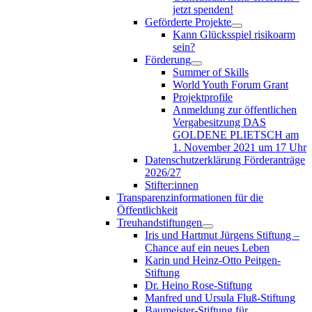
jetzt spenden!
Geförderte Projekte
Kann Glücksspiel risikoarm
sein?
Förderung
Summer of Skills
World Youth Forum Grant
Projektprofile
Anmeldung zur öffentlichen
Vergabesitzung DAS
GOLDENE PLIETSCH am
1. November 2021 um 17 Uhr
Datenschutzerklärung Förderanträge
2026/27
Stifter:innen
Transparenzinformationen für die
Öffentlichkeit
Treuhandstiftungen
Iris und Hartmut Jürgens Stiftung –
Chance auf ein neues Leben
Karin und Heinz-Otto Peitgen-
Stiftung
Dr. Heino Rose-Stiftung
Manfred und Ursula Fluß-Stiftung
Baumeister-Stiftung für