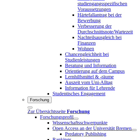
studiengangsspezifischen
Voraussetzungen
Härtefallantrag bei der
Bewerbung
Verbesserung der
Durchschnittsnote/Wartezeit
Nachteilsausgleich bei
Finanzen
Wohnen
Chancengleichheit bei
Studienleistungen
Beratung und Information
Orientierung auf dem Campus
Lernhilfsmittel & -räume
Auszeit vom Uni-Alltag
Information für Lehrende
Studentisches Engagement
Forschung
Zur Übersichtsseite
Forschung
Forschungsprofil
Wissenschaftsschwerpunkte
Open Access an der Universität Bremen
Predatory Publishing
Rankings