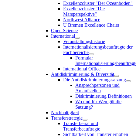
Exzellenzcluster "Der Ozeanboden"
Exzellenzcluster “Die
Marsperspektive”
Northwest Alliance
U Bremen Excellence Chairs
Open Science
International
Veranstaltungshistorie
Internationalisierungsbeauftragte der
Fachbereiche
Formular
Internationalisierungsbeauftragt
International Office
Antidiskriminierung & Diversität
Die Antidiskriminierungssatzung
Ansprechpersonen und
Anlaufstellen
Diskriminierung Definitionen
Wo und für Wen gilt die
Satzung?
Nachhaltigkeit
Transferstrategie
Transferbeirat und
Transferbeauftragte
Sichtbarkeit von Transfer erhöhen