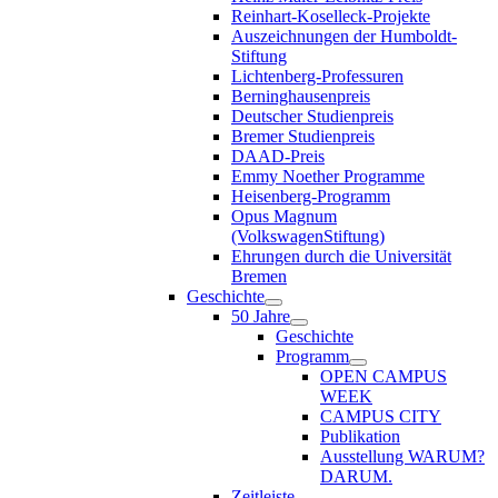
Reinhart-Koselleck-Projekte
Auszeichnungen der Humboldt-
Stiftung
Lichtenberg-Professuren
Berninghausenpreis
Deutscher Studienpreis
Bremer Studienpreis
DAAD-Preis
Emmy Noether Programme
Heisenberg-Programm
Opus Magnum
(VolkswagenStiftung)
Ehrungen durch die Universität
Bremen
Geschichte
50 Jahre
Geschichte
Programm
OPEN CAMPUS
WEEK
CAMPUS CITY
Publikation
Ausstellung WARUM?
DARUM.
Zeitleiste