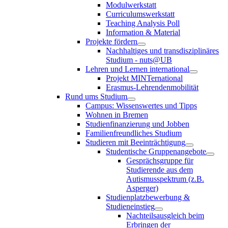
Modulwerkstatt
Curriculumswerkstatt
Teaching Analysis Poll
Information & Material
Projekte fördern
Nachhaltiges und transdisziplinäres
Studium - nuts@UB
Lehren und Lernen international
Projekt MINTernational
Erasmus-Lehrendenmobilität
Rund ums Studium
Campus: Wissenswertes und Tipps
Wohnen in Bremen
Studienfinanzierung und Jobben
Familienfreundliches Studium
Studieren mit Beeinträchtigung
Studentische Gruppenangebote
Gesprächsgruppe für
Studierende aus dem
Autismusspektrum (z.B.
Asperger)
Studienplatzbewerbung &
Studieneinstieg
Nachteilsausgleich beim
Erbringen der