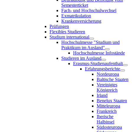
Semesterticket
Fach- und Hochschulwechsel
Exmatrikulation
Krankenversicherung
Prüfungen
Flexibles Studieren
Studium international
Hochschulmesse "Studium und
Praktikum im Ausland"
Hochschulmesse Infostände
Studieren im Ausland
Erasmus-Studienaufenthalt
Erfahrungsberichte
Nordeuropa
Baltische Staaten
Vereinigtes
Königreich
Irland
Benelux Staaten
Mitteleuropa
Frankreich
Iberische
Halbinsel
Südosteuropa