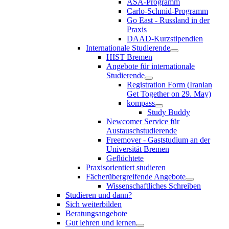
ASA-Programm
Carlo-Schmid-Programm
Go East - Russland in der
Praxis
DAAD-Kurzstipendien
Internationale Studierende
HIST Bremen
Angebote für internationale
Studierende
Registration Form (Iranian
Get Together on 29. May)
kompass
Study Buddy
Newcomer Service für
Austauschstudierende
Freemover - Gaststudium an der
Universität Bremen
Geflüchtete
Praxisorientiert studieren
Fächerübergreifende Angebote
Wissenschaftliches Schreiben
Studieren und dann?
Sich weiterbilden
Beratungsangebote
Gut lehren und lernen