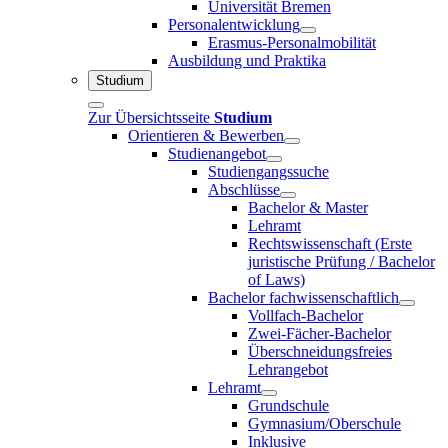
Universität Bremen
Personalentwicklung
Erasmus-Personalmobilität
Ausbildung und Praktika
Studium
Zur Übersichtsseite
Studium
Orientieren & Bewerben
Studienangebot
Studiengangssuche
Abschlüsse
Bachelor & Master
Lehramt
Rechtswissenschaft (Erste
juristische Prüfung / Bachelor
of Laws)
Bachelor fachwissenschaftlich
Vollfach-Bachelor
Zwei-Fächer-Bachelor
Überschneidungsfreies
Lehrangebot
Lehramt
Grundschule
Gymnasium/Oberschule
Inklusive