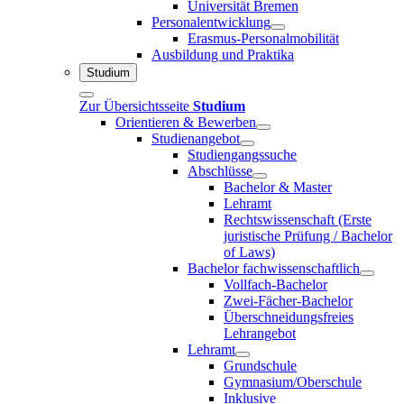
Universität Bremen
Personalentwicklung
Erasmus-Personalmobilität
Ausbildung und Praktika
Studium
Zur Übersichtsseite
Studium
Orientieren & Bewerben
Studienangebot
Studiengangssuche
Abschlüsse
Bachelor & Master
Lehramt
Rechtswissenschaft (Erste
juristische Prüfung / Bachelor
of Laws)
Bachelor fachwissenschaftlich
Vollfach-Bachelor
Zwei-Fächer-Bachelor
Überschneidungsfreies
Lehrangebot
Lehramt
Grundschule
Gymnasium/Oberschule
Inklusive