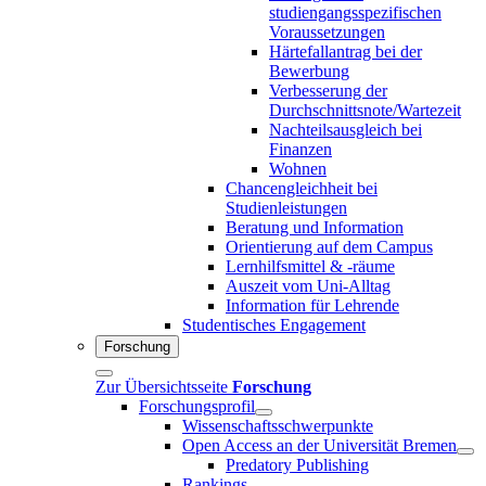
studiengangsspezifischen
Voraussetzungen
Härtefallantrag bei der
Bewerbung
Verbesserung der
Durchschnittsnote/Wartezeit
Nachteilsausgleich bei
Finanzen
Wohnen
Chancengleichheit bei
Studienleistungen
Beratung und Information
Orientierung auf dem Campus
Lernhilfsmittel & -räume
Auszeit vom Uni-Alltag
Information für Lehrende
Studentisches Engagement
Forschung
Zur Übersichtsseite
Forschung
Forschungsprofil
Wissenschaftsschwerpunkte
Open Access an der Universität Bremen
Predatory Publishing
Rankings