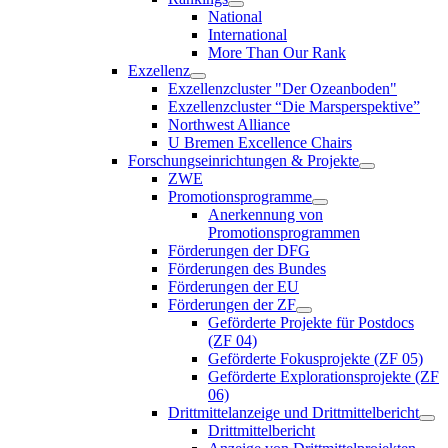
National
International
More Than Our Rank
Exzellenz
Exzellenzcluster "Der Ozeanboden"
Exzellenzcluster “Die Marsperspektive”
Northwest Alliance
U Bremen Excellence Chairs
Forschungseinrichtungen & Projekte
ZWE
Promotionsprogramme
Anerkennung von
Promotionsprogrammen
Förderungen der DFG
Förderungen des Bundes
Förderungen der EU
Förderungen der ZF
Geförderte Projekte für Postdocs
(ZF 04)
Geförderte Fokusprojekte (ZF 05)
Geförderte Explorationsprojekte (ZF
06)
Drittmittelanzeige und Drittmittelbericht
Drittmittelbericht