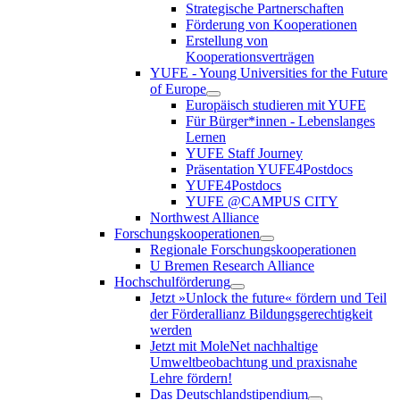
Strategische Partnerschaften
Förderung von Kooperationen
Erstellung von
Kooperationsverträgen
YUFE - Young Universities for the Future
of Europe
Europäisch studieren mit YUFE
Für Bürger*innen - Lebenslanges
Lernen
YUFE Staff Journey
Präsentation YUFE4Postdocs
YUFE4Postdocs
YUFE @CAMPUS CITY
Northwest Alliance
Forschungskooperationen
Regionale Forschungskooperationen
U Bremen Research Alliance
Hochschulförderung
Jetzt »Unlock the future« fördern und Teil
der Förderallianz Bildungsgerechtigkeit
werden
Jetzt mit MoleNet nachhaltige
Umweltbeobachtung und praxisnahe
Lehre fördern!
Das Deutschlandstipendium