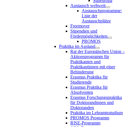
Südeuropa
Austausch weltweit
Austauschprogramme:
Liste der
Austauschplätze
Freemover
Stipendien und
Fördermöglichkeiten
PROMOS
Praktika im Ausland
Rat der Europäischen Union –
Aktionsprogramm für
Praktikanten und
Praktikantinnen mit einer
Behinderung
Erasmus Praktika für
Studierende
Erasmus Praktika für
Absolventen
Erasmus Forschungspraktika
für Doktorandinnen und
Doktoranden
Praktika im Lehramtsstudium
PROMOS Programm
RISE-Programm