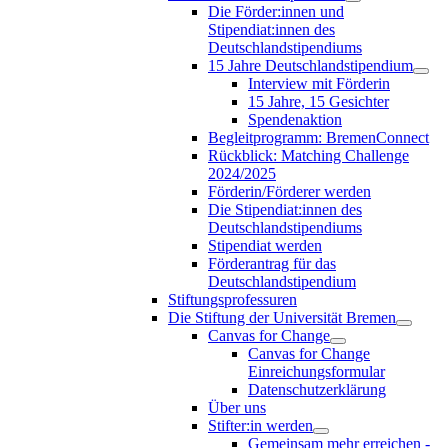
Die Förder:innen und
Stipendiat:innen des
Deutschlandstipendiums
15 Jahre Deutschlandstipendium
Interview mit Förderin
15 Jahre, 15 Gesichter
Spendenaktion
Begleitprogramm: BremenConnect
Rückblick: Matching Challenge
2024/2025
Förderin/Förderer werden
Die Stipendiat:innen des
Deutschlandstipendiums
Stipendiat werden
Förderantrag für das
Deutschlandstipendium
Stiftungsprofessuren
Die Stiftung der Universität Bremen
Canvas for Change
Canvas for Change
Einreichungsformular
Datenschutzerklärung
Über uns
Stifter:in werden
Gemeinsam mehr erreichen -