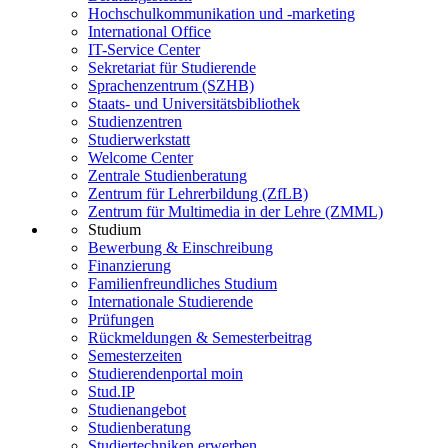
Hochschulkommunikation und -marketing
International Office
IT-Service Center
Sekretariat für Studierende
Sprachenzentrum (SZHB)
Staats- und Universitätsbibliothek
Studienzentren
Studierwerkstatt
Welcome Center
Zentrale Studienberatung
Zentrum für Lehrerbildung (ZfLB)
Zentrum für Multimedia in der Lehre (ZMML)
Studium
Bewerbung & Einschreibung
Finanzierung
Familienfreundliches Studium
Internationale Studierende
Prüfungen
Rückmeldungen & Semesterbeitrag
Semesterzeiten
Studierendenportal moin
Stud.IP
Studienangebot
Studienberatung
Studiertechniken erwerben