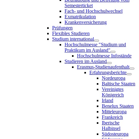
Semesterticket
Fach- und Hochschulwechsel
Exmatrikulation
Krankenversicherung
Prüfungen
Flexibles Studieren
Studium international
Hochschulmesse "Studium und
Praktikum im Ausland"
Hochschulmesse Infostände
Studieren im Ausland
Erasmus-Studienaufenthalt
Erfahrungsberichte
Nordeuropa
Baltische Staaten
Vereinigtes
Königreich
Irland
Benelux Staaten
Mitteleuropa
Frankreich
Iberische
Halbinsel
Südosteuropa