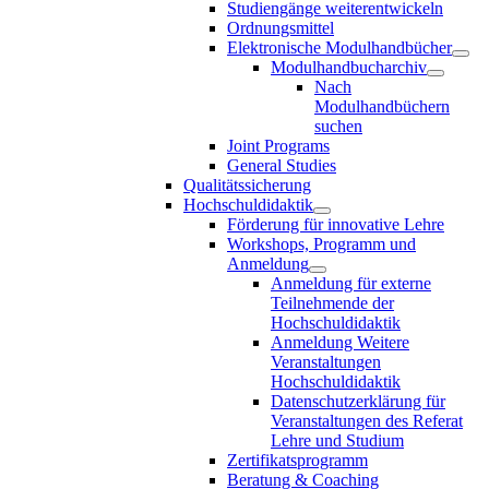
Studiengänge weiterentwickeln
Ordnungsmittel
Elektronische Modulhandbücher
Modulhandbucharchiv
Nach
Modulhandbüchern
suchen
Joint Programs
General Studies
Qualitätssicherung
Hochschuldidaktik
Förderung für innovative Lehre
Workshops, Programm und
Anmeldung
Anmeldung für externe
Teilnehmende der
Hochschuldidaktik
Anmeldung Weitere
Veranstaltungen
Hochschuldidaktik
Datenschutzerklärung für
Veranstaltungen des Referat
Lehre und Studium
Zertifikatsprogramm
Beratung & Coaching