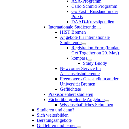
ASA-Programm
Carlo-Schmid-Programm
Go East - Russland in der
Praxis
DAAD-Kurzstipendien
Internationale Studierende
HIST Bremen
Angebote für internationale
Studierende
Registration Form (Iranian
Get Together on 29. May)
kompass
Study Buddy
Newcomer Service für
Austauschstudierende
Freemover - Gaststudium an der
Universität Bremen
Geflüchtete
Praxisorientiert studieren
Fächerübergreifende Angebote
Wissenschaftliches Schreiben
Studieren und dann?
Sich weiterbilden
Beratungsangebote
Gut lehren und lernen