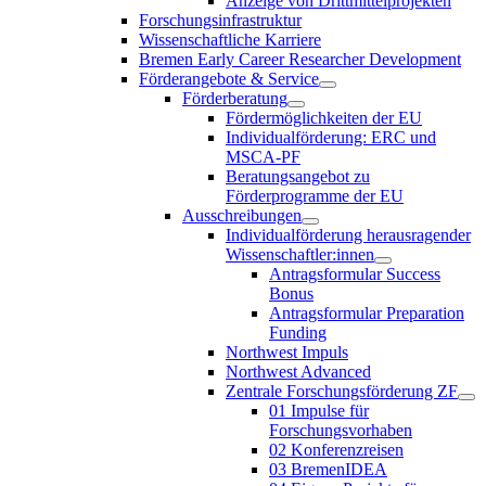
Anzeige von Drittmittelprojekten
Forschungsinfrastruktur
Wissenschaftliche Karriere
Bremen Early Career Researcher Development
Förderangebote & Service
Förderberatung
Fördermöglichkeiten der EU
Individualförderung: ERC und
MSCA-PF
Beratungsangebot zu
Förderprogramme der EU
Ausschreibungen
Individualförderung herausragender
Wissenschaftler:innen
Antragsformular Success
Bonus
Antragsformular Preparation
Funding
Northwest Impuls
Northwest Advanced
Zentrale Forschungsförderung ZF
01 Impulse für
Forschungsvorhaben
02 Konferenzreisen
03 BremenIDEA