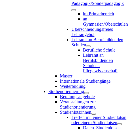
Pädagogik/Sonderpädagogik
im Primarbereich
an
Gymnasien/Oberschulen
Überschneidungsfreies
Lehrangebot
Lehramt an Berufsbildenden
Schulen
Berufliche Schule
Lehramt an
Berufsbildenden
Schulen -
Pflegewissenschaft
Master
Internationale Studiengänge
Weiterbildung
Studienorientierung
Beratungsangebote
Veranstaltungen zur
Studienorientierung
Studienlots:innen
Treffen mit einer Studienlotsin
oder einem Studienlotsen
Daten_Studienlotsen