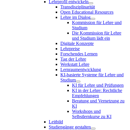
Lehrprofil entwickeln
Transdisziplinarität
Open Educational Resources
Lehre im Dialog
Kommission für Lehre und
Studium
Die Kommission für Lehre
und Studium lädt ein
Digitale Konzepte
Lehrpreise
Forschendes Lernen
Tag der Lehre
Werkstatt Lehre
Lernraumentwicklung
KI-basierte Systeme für Lehre und
Studium
KI für Lehre und Prüfungen
KI in der Lehre: Rechtliche
Empfehlungen
Beratung und Vernetzung zu
KI
Workshops und
Selbstlernkurse zu KI
Leitbild
Studiengänge gestalten