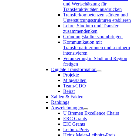
und Wertschätzung für
Transferaktivitäten ausdrücken
Transferkompetenzen stärken und
Unterstützungsstrukturen etablieren
Lehre, Studium und Transfer
zusammendenken
Gründungskultur voranbringen
Kommunikation mit
Transferpartnerinnen und -partnern
intensivieren
Verankerung in Stadt und Region
festigen
Digitale Transformation
Projekte
Mitgestalten
Team-CDO
Beirat
Zahlen & Fakten
Rankings
Auszeichnungen
U Bremen Excellence Chairs
ERC Grants
EIC Grants
Leibniz-Preis
Heinz Maier-Leibnitz-Preis