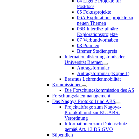
04 Eigene Projekte für
Postdocs
05 Fokusprojekte
06A Explorationsprojekte zu
neuen Themen
06B Interdisziplinäre
Explorationsprojekte
07 Verbundvorhaben
08 Prämien
Bremer Studienpreis
Internationalisierungsfonds der
Universität Bremen
Antragsformular
Antragsformular (Kopie 1)
Erasmus Lehrendenmobilität
Kommissionen
Die Forschungskommission des AS
Forschungsdatenmanagement
Das Nagoya Protokoll und ABS
Projektabfrage zum Nagoya-
Protokoll und zur EU-ABS-
Verordnung
Informationen zum Datenschutz
gemäß Art. 13 DS-GVO
Stipendien