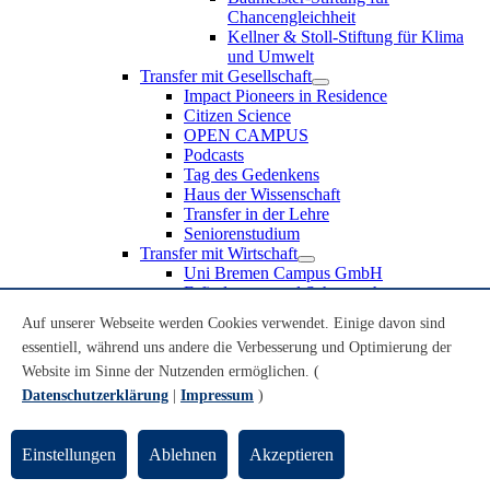
Chancengleichheit
Kellner & Stoll-Stiftung für Klima
und Umwelt
Transfer mit Gesellschaft
Impact Pioneers in Residence
Citizen Science
OPEN CAMPUS
Podcasts
Tag des Gedenkens
Haus der Wissenschaft
Transfer in der Lehre
Seniorenstudium
Transfer mit Wirtschaft
Uni Bremen Campus GmbH
Erfindungen und Schutzrechte
Partnerschaften und Beteiligungen
Auf unserer Webseite werden Cookies verwendet. Einige davon sind
Recruiting an der Universität Bremen
essentiell, während uns andere die Verbesserung und Optimierung der
Weiterbildung an der Universität Bremen
Transfer mit Schule
Website im Sinne der Nutzenden ermöglichen. (
Schülerinnen und Schüler
Datenschutzerklärung
|
Impressum
)
MINT-Schnupperstudium
Schulklassen
Lehrkräfte
Einstellungen
Ablehnen
Akzeptieren
Gründungsunterstützung
UniTransfer - Servicestelle für Transferaktivitäten