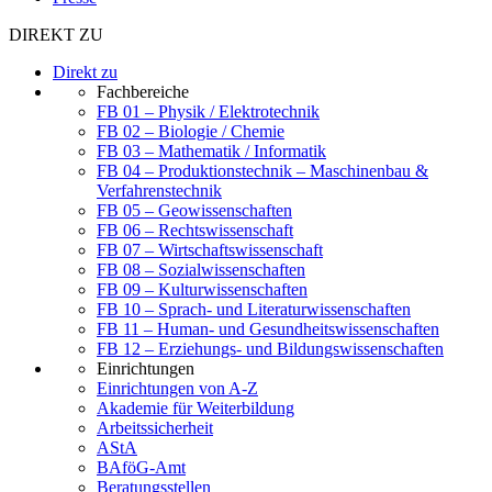
DIREKT ZU
Direkt zu
Fachbereiche
FB 01 – Physik / Elektrotechnik
FB 02 – Biologie / Chemie
FB 03 – Mathematik / Informatik
FB 04 – Produktionstechnik – Maschinenbau &
Verfahrenstechnik
FB 05 – Geowissenschaften
FB 06 – Rechtswissenschaft
FB 07 – Wirtschaftswissenschaft
FB 08 – Sozialwissenschaften
FB 09 – Kulturwissenschaften
FB 10 – Sprach- und Literaturwissenschaften
FB 11 – Human- und Gesundheitswissenschaften
FB 12 – Erziehungs- und Bildungswissenschaften
Einrichtungen
Einrichtungen von A-Z
Akademie für Weiterbildung
Arbeitssicherheit
AStA
BAföG-Amt
Beratungsstellen