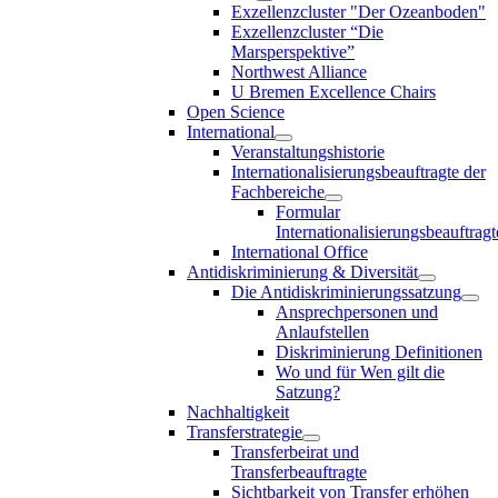
Exzellenzcluster "Der Ozeanboden"
Exzellenzcluster “Die
Marsperspektive”
Northwest Alliance
U Bremen Excellence Chairs
Open Science
International
Veranstaltungshistorie
Internationalisierungsbeauftragte der
Fachbereiche
Formular
Internationalisierungsbeauftragt
International Office
Antidiskriminierung & Diversität
Die Antidiskriminierungssatzung
Ansprechpersonen und
Anlaufstellen
Diskriminierung Definitionen
Wo und für Wen gilt die
Satzung?
Nachhaltigkeit
Transferstrategie
Transferbeirat und
Transferbeauftragte
Sichtbarkeit von Transfer erhöhen