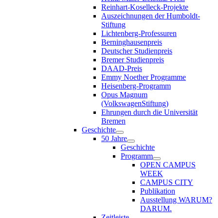
Reinhart-Koselleck-Projekte
Auszeichnungen der Humboldt-
Stiftung
Lichtenberg-Professuren
Berninghausenpreis
Deutscher Studienpreis
Bremer Studienpreis
DAAD-Preis
Emmy Noether Programme
Heisenberg-Programm
Opus Magnum
(VolkswagenStiftung)
Ehrungen durch die Universität
Bremen
Geschichte
50 Jahre
Geschichte
Programm
OPEN CAMPUS
WEEK
CAMPUS CITY
Publikation
Ausstellung WARUM?
DARUM.
Zeitleiste