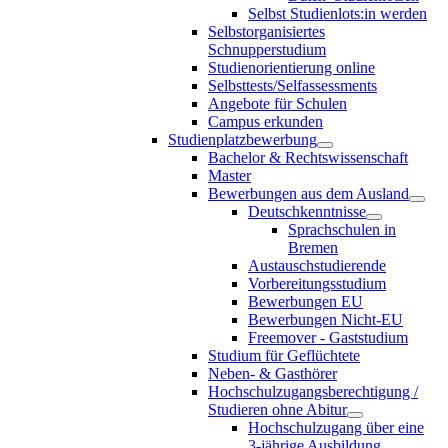
Selbst Studienlots:in werden
Selbstorganisiertes
Schnupperstudium
Studienorientierung online
Selbsttests/Selfassessments
Angebote für Schulen
Campus erkunden
Studienplatzbewerbung
Bachelor & Rechtswissenschaft
Master
Bewerbungen aus dem Ausland
Deutschkenntnisse
Sprachschulen in
Bremen
Austauschstudierende
Vorbereitungsstudium
Bewerbungen EU
Bewerbungen Nicht-EU
Freemover - Gaststudium
Studium für Geflüchtete
Neben- & Gasthörer
Hochschulzugangsberechtigung /
Studieren ohne Abitur
Hochschulzugang über eine
3-jährige Ausbildung