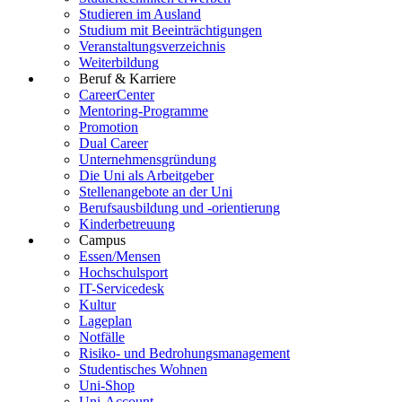
Studieren im Ausland
Studium mit Beeinträchtigungen
Veranstaltungsverzeichnis
Weiterbildung
Beruf & Karriere
CareerCenter
Mentoring-Programme
Promotion
Dual Career
Unternehmensgründung
Die Uni als Arbeitgeber
Stellenangebote an der Uni
Berufsausbildung und -orientierung
Kinderbetreuung
Campus
Essen/Mensen
Hochschulsport
IT-Servicedesk
Kultur
Lageplan
Notfälle
Risiko- und Bedrohungsmanagement
Studentisches Wohnen
Uni-Shop
Uni-Account