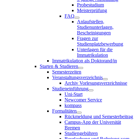
Probestudium
Meisterprüfung
FAQ
Anlaufstellen,
Studienunterlagen,
Bescheinigungen
Fragen zur
Studienplatzbewerbung
Unterlagen für die
Immatrikulation
Immatrikulation als Doktorand/in
Starten & Studieren
Semesterzeiten
Veranstaltungsverzeichnis
Archiv Vorlesungsverzeichnisse
Studieneinführung
Uni-Start
Newcomer Service
kompass
Formalitäten
Rückmeldung und Semesterbeitrag
Campus-App der Universität
Bremen
Studiengebühren
Beurlaubung und Befreiung vom