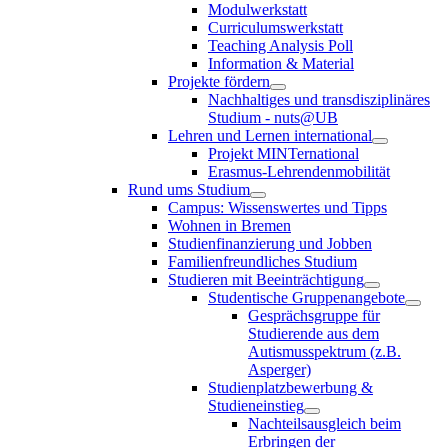
Modulwerkstatt
Curriculumswerkstatt
Teaching Analysis Poll
Information & Material
Projekte fördern
Nachhaltiges und transdisziplinäres
Studium - nuts@UB
Lehren und Lernen international
Projekt MINTernational
Erasmus-Lehrendenmobilität
Rund ums Studium
Campus: Wissenswertes und Tipps
Wohnen in Bremen
Studienfinanzierung und Jobben
Familienfreundliches Studium
Studieren mit Beeinträchtigung
Studentische Gruppenangebote
Gesprächsgruppe für
Studierende aus dem
Autismusspektrum (z.B.
Asperger)
Studienplatzbewerbung &
Studieneinstieg
Nachteilsausgleich beim
Erbringen der