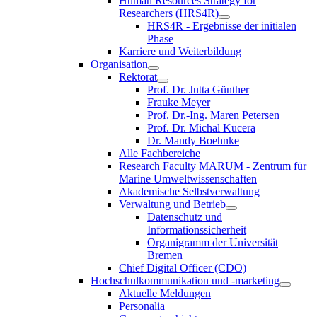
Human Resources Strategy for
Researchers (HRS4R)
HRS4R - Ergebnisse der initialen
Phase
Karriere und Weiterbildung
Organisation
Rektorat
Prof. Dr. Jutta Günther
Frauke Meyer
Prof. Dr.-Ing. Maren Petersen
Prof. Dr. Michal Kucera
Dr. Mandy Boehnke
Alle Fachbereiche
Research Faculty MARUM - Zentrum für
Marine Umweltwissenschaften
Akademische Selbstverwaltung
Verwaltung und Betrieb
Datenschutz und
Informationssicherheit
Organigramm der Universität
Bremen
Chief Digital Officer (CDO)
Hochschulkommunikation und -marketing
Aktuelle Meldungen
Personalia