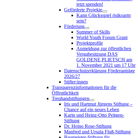
jetzt spenden!
Geförderte Projekte
Kann Glücksspiel risikoarm
sein?
Förderung
Summer of Skills
World Youth Forum Grant
Projektprofile
Anmeldung zur öffentlichen
Vergabesitzung DAS
GOLDENE PLIETSCH am
1. November 2021 um 17 Uhr
Datenschutzerklärung Förderanträge
2026/27
Stifter:innen
Transparenzinformationen für die
Öffentlichkeit
Treuhandstiftungen
Iris und Hartmut Jürgens Stiftung –
Chance auf ein neues Leben
Karin und Heinz-Otto Peitgen-
Stiftung
Dr. Heino Rose-Stiftung
Manfred und Ursula Fluß-Stiftung
Baumeister-Stiftung für