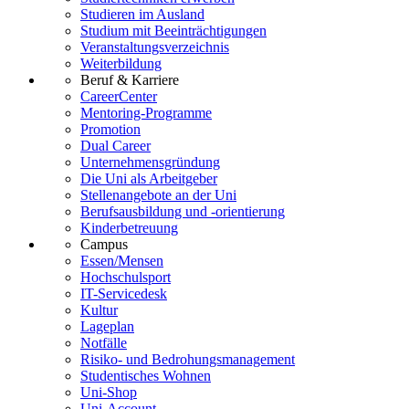
Studieren im Ausland
Studium mit Beeinträchtigungen
Veranstaltungsverzeichnis
Weiterbildung
Beruf & Karriere
CareerCenter
Mentoring-Programme
Promotion
Dual Career
Unternehmensgründung
Die Uni als Arbeitgeber
Stellenangebote an der Uni
Berufsausbildung und -orientierung
Kinderbetreuung
Campus
Essen/Mensen
Hochschulsport
IT-Servicedesk
Kultur
Lageplan
Notfälle
Risiko- und Bedrohungsmanagement
Studentisches Wohnen
Uni-Shop
Uni-Account