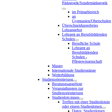
Pädagogik/Sonderpädagogik
im Primarbereich
an
Gymnasien/Oberschulen
Überschneidungsfreies
Lehrangebot
Lehramt an Berufsbildenden
Schulen
Berufliche Schule
Lehramt an
Berufsbildenden
Schulen -
Pflegewissenschaft
Master
Internationale Studiengänge
Weiterbildung
Studienorientierung
Beratungsangebote
Veranstaltungen zur
Studienorientierung
Studienlots:innen
Treffen mit einer Studienlotsin
oder einem Studienlotsen
Daten_Studienlotsen