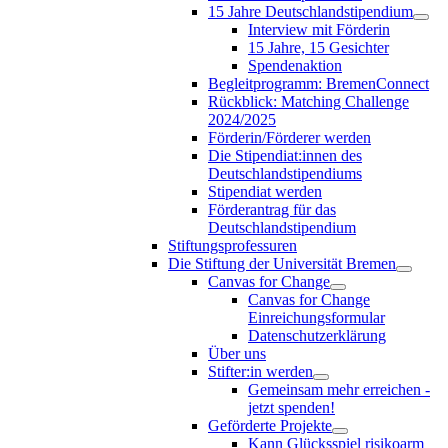
15 Jahre Deutschlandstipendium
Interview mit Förderin
15 Jahre, 15 Gesichter
Spendenaktion
Begleitprogramm: BremenConnect
Rückblick: Matching Challenge
2024/2025
Förderin/Förderer werden
Die Stipendiat:innen des
Deutschlandstipendiums
Stipendiat werden
Förderantrag für das
Deutschlandstipendium
Stiftungsprofessuren
Die Stiftung der Universität Bremen
Canvas for Change
Canvas for Change
Einreichungsformular
Datenschutzerklärung
Über uns
Stifter:in werden
Gemeinsam mehr erreichen -
jetzt spenden!
Geförderte Projekte
Kann Glücksspiel risikoarm