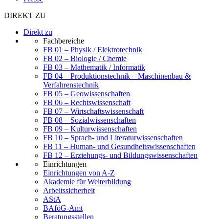
DIREKT ZU
Direkt zu
Fachbereiche
FB 01 – Physik / Elektrotechnik
FB 02 – Biologie / Chemie
FB 03 – Mathematik / Informatik
FB 04 – Produktionstechnik – Maschinenbau &
Verfahrenstechnik
FB 05 – Geowissenschaften
FB 06 – Rechtswissenschaft
FB 07 – Wirtschaftswissenschaft
FB 08 – Sozialwissenschaften
FB 09 – Kulturwissenschaften
FB 10 – Sprach- und Literaturwissenschaften
FB 11 – Human- und Gesundheitswissenschaften
FB 12 – Erziehungs- und Bildungswissenschaften
Einrichtungen
Einrichtungen von A-Z
Akademie für Weiterbildung
Arbeitssicherheit
AStA
BAföG-Amt
Beratungsstellen