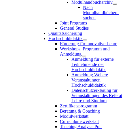
Modulhandbucharchiv
Nach
Modulhandbüchern
suchen
Joint Programs
General Studies
Qualitätssicherung
Hochschuldidaktik
Förderung für innovative Lehre
Workshops, Programm und
Anmeldung
Anmeldung für externe
Teilnehmende der
Hochschuldidaktik
Anmeldung Weitere
Veranstaltungen
Hochschuldidaktik
Datenschutzerklärung für
Veranstaltungen des Referat
Lehre und Studium
Zertifikatsprogramm
Beratung & Coaching
Modulwerkstatt
Curriculumswerkstatt
Teaching Analysis Poll