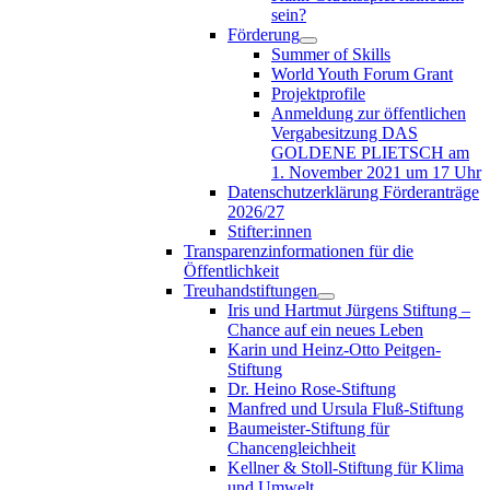
sein?
Förderung
Summer of Skills
World Youth Forum Grant
Projektprofile
Anmeldung zur öffentlichen
Vergabesitzung DAS
GOLDENE PLIETSCH am
1. November 2021 um 17 Uhr
Datenschutzerklärung Förderanträge
2026/27
Stifter:innen
Transparenzinformationen für die
Öffentlichkeit
Treuhandstiftungen
Iris und Hartmut Jürgens Stiftung –
Chance auf ein neues Leben
Karin und Heinz-Otto Peitgen-
Stiftung
Dr. Heino Rose-Stiftung
Manfred und Ursula Fluß-Stiftung
Baumeister-Stiftung für
Chancengleichheit
Kellner & Stoll-Stiftung für Klima
und Umwelt