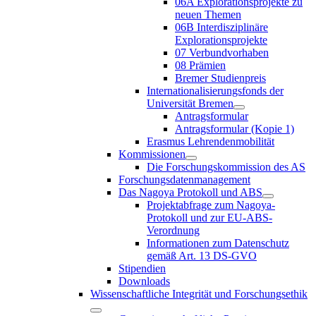
06A Explorationsprojekte zu
neuen Themen
06B Interdisziplinäre
Explorationsprojekte
07 Verbundvorhaben
08 Prämien
Bremer Studienpreis
Internationalisierungsfonds der
Universität Bremen
Antragsformular
Antragsformular (Kopie 1)
Erasmus Lehrendenmobilität
Kommissionen
Die Forschungskommission des AS
Forschungsdatenmanagement
Das Nagoya Protokoll und ABS
Projektabfrage zum Nagoya-
Protokoll und zur EU-ABS-
Verordnung
Informationen zum Datenschutz
gemäß Art. 13 DS-GVO
Stipendien
Downloads
Wissenschaftliche Integrität und Forschungsethik