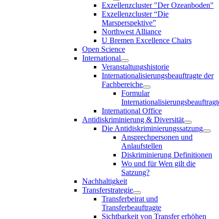
Exzellenzcluster "Der Ozeanboden"
Exzellenzcluster “Die
Marsperspektive”
Northwest Alliance
U Bremen Excellence Chairs
Open Science
International
Veranstaltungshistorie
Internationalisierungsbeauftragte der
Fachbereiche
Formular
Internationalisierungsbeauftragt
International Office
Antidiskriminierung & Diversität
Die Antidiskriminierungssatzung
Ansprechpersonen und
Anlaufstellen
Diskriminierung Definitionen
Wo und für Wen gilt die
Satzung?
Nachhaltigkeit
Transferstrategie
Transferbeirat und
Transferbeauftragte
Sichtbarkeit von Transfer erhöhen