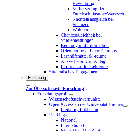
Bewerbung
Verbesserung der
Durchschnittsnote/Wartezeit
Nachteilsausgleich bei
Finanzen
Wohnen
Chancengleichheit bei
Studienleistungen
Beratung und Information
Orientierung auf dem Campus
Lernhilfsmittel & -räume
Auszeit vom Uni-Alltag
Information für Lehrende
Studentisches Engagement
Forschung
Zur Übersichtsseite
Forschung
Forschungsprofil
Wissenschaftsschwerpunkte
Open Access an der Universität Bremen
Predatory Publishing
Rankings
National
International
More Than Our Rank