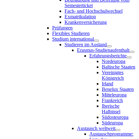
Semesterticket
Fach- und Hochschulwechsel
Exmatrikulation
Krankenversicherung
Prüfungen
Flexibles Studieren
Studium international
Studieren im Ausland
Erasmus-Studienaufenthalt
Erfahrungsberichte
Nordeuropa
Baltische Staaten
Vereinigtes
Königreich
Irland
Benelux Staaten
Mitteleuropa
Frankreich
Iberische
Halbinsel
Südosteuropa
Südeuropa
Austausch weltweit
Austauschprogramme: