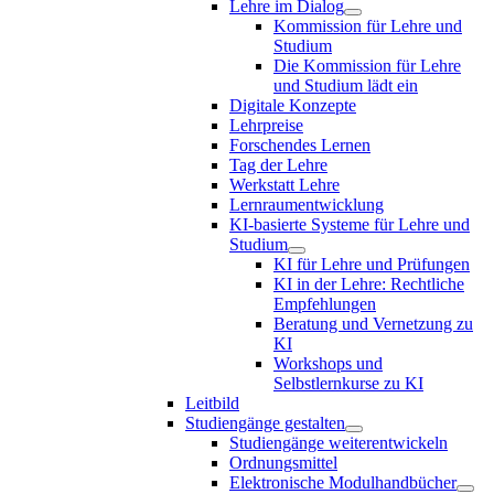
Lehre im Dialog
Kommission für Lehre und
Studium
Die Kommission für Lehre
und Studium lädt ein
Digitale Konzepte
Lehrpreise
Forschendes Lernen
Tag der Lehre
Werkstatt Lehre
Lernraumentwicklung
KI-basierte Systeme für Lehre und
Studium
KI für Lehre und Prüfungen
KI in der Lehre: Rechtliche
Empfehlungen
Beratung und Vernetzung zu
KI
Workshops und
Selbstlernkurse zu KI
Leitbild
Studiengänge gestalten
Studiengänge weiterentwickeln
Ordnungsmittel
Elektronische Modulhandbücher