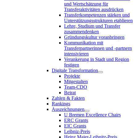
und Wertschätzung für
Transferaktivitäten ausdrücken
Transferkompetenzen stärken und
Unterstützungsstrukturen etablieren
Lehre, Studium und Transfer
zusammendenken
Gründungskultur voranbringen
Kommunikation mit
Transferpartnerinnen und -partnern
intensivieren
Verankerung in Stadt und Region
festigen
Digitale Transformation
Projekte
Mitgestalten
Team-CDO
Beirat
Zahlen & Fakten
Rankings
Auszeichnungen
U Bremen Excellence Chairs
ERC Grants
EIC Grants
Leibniz-Preis
Heinz Maier-Leibnitz-Preis