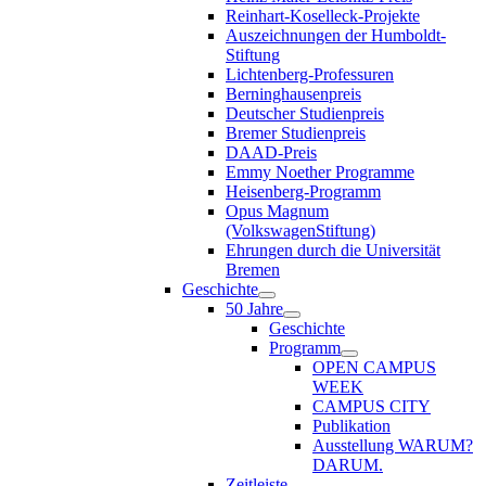
Reinhart-Koselleck-Projekte
Auszeichnungen der Humboldt-
Stiftung
Lichtenberg-Professuren
Berninghausenpreis
Deutscher Studienpreis
Bremer Studienpreis
DAAD-Preis
Emmy Noether Programme
Heisenberg-Programm
Opus Magnum
(VolkswagenStiftung)
Ehrungen durch die Universität
Bremen
Geschichte
50 Jahre
Geschichte
Programm
OPEN CAMPUS
WEEK
CAMPUS CITY
Publikation
Ausstellung WARUM?
DARUM.
Zeitleiste