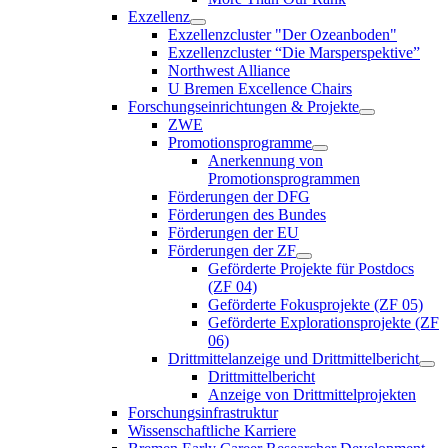
Exzellenz
Exzellenzcluster "Der Ozeanboden"
Exzellenzcluster “Die Marsperspektive”
Northwest Alliance
U Bremen Excellence Chairs
Forschungseinrichtungen & Projekte
ZWE
Promotionsprogramme
Anerkennung von
Promotionsprogrammen
Förderungen der DFG
Förderungen des Bundes
Förderungen der EU
Förderungen der ZF
Geförderte Projekte für Postdocs
(ZF 04)
Geförderte Fokusprojekte (ZF 05)
Geförderte Explorationsprojekte (ZF
06)
Drittmittelanzeige und Drittmittelbericht
Drittmittelbericht
Anzeige von Drittmittelprojekten
Forschungsinfrastruktur
Wissenschaftliche Karriere