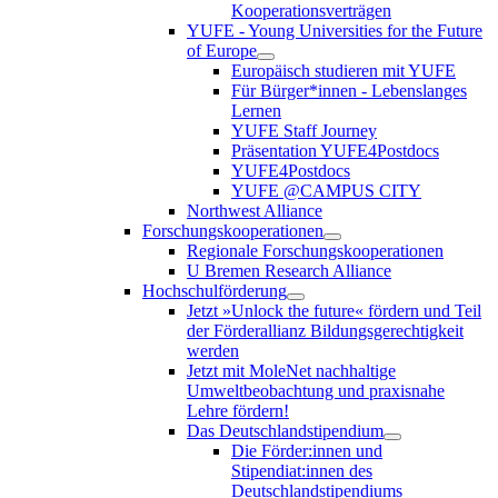
Kooperationsverträgen
YUFE - Young Universities for the Future
of Europe
Europäisch studieren mit YUFE
Für Bürger*innen - Lebenslanges
Lernen
YUFE Staff Journey
Präsentation YUFE4Postdocs
YUFE4Postdocs
YUFE @CAMPUS CITY
Northwest Alliance
Forschungskooperationen
Regionale Forschungskooperationen
U Bremen Research Alliance
Hochschulförderung
Jetzt »Unlock the future« fördern und Teil
der Förderallianz Bildungsgerechtigkeit
werden
Jetzt mit MoleNet nachhaltige
Umweltbeobachtung und praxisnahe
Lehre fördern!
Das Deutschlandstipendium
Die Förder:innen und
Stipendiat:innen des
Deutschlandstipendiums