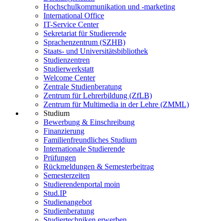
Hochschulkommunikation und -marketing
International Office
IT-Service Center
Sekretariat für Studierende
Sprachenzentrum (SZHB)
Staats- und Universitätsbibliothek
Studienzentren
Studierwerkstatt
Welcome Center
Zentrale Studienberatung
Zentrum für Lehrerbildung (ZfLB)
Zentrum für Multimedia in der Lehre (ZMML)
Studium
Bewerbung & Einschreibung
Finanzierung
Familienfreundliches Studium
Internationale Studierende
Prüfungen
Rückmeldungen & Semesterbeitrag
Semesterzeiten
Studierendenportal moin
Stud.IP
Studienangebot
Studienberatung
Studiertechniken erwerben