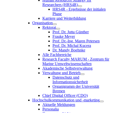
Human Resources Strategy for
Researchers (HRS4R)
HRS4R - Ergebnisse der initialen
Phase
Karriere und Weiterbildung
Organisation
Rektorat
Prof. Dr. Jutta Günther
Frauke Meyer
Prof. Dr.-Ing. Maren Petersen
Prof. Dr. Michal Kucera
Dr. Mandy Boehnke
Alle Fachbereiche
Research Faculty MARUM - Zentrum für
Marine Umweltwissenschaften
Akademische Selbstverwaltung
Verwaltung und Betrieb
Datenschutz und
Informationssicherheit
Organigramm der Universität
Bremen
Chief Digital Officer (CDO)
Hochschulkommunikation und -marketing
Aktuelle Meldungen
Personalia