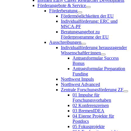
Bremen Early Career Researcher Development
Förderangebote & Service
Förderberatung
Fördermöglichkeiten der EU
Individualförderung: ERC und
MSCA-PF
Beratungsangebot zu
Förderprogramme der EU
Ausschreibungen
Individualförderung herausragender
Wissenschaftler:innen
Antragsformular Success
Bonus
Antragsformular Preparation
Funding
Northwest Impuls
Northwest Advanced
Zentrale Forschungsförderung ZF
01 Impulse für
Forschungsvorhaben
02 Konferenzreisen
03 BremenIDEA
04 Eigene Projekte für
Postdocs
05 Fokusprojekte