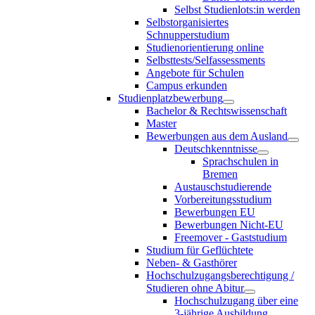
Selbst Studienlots:in werden
Selbstorganisiertes
Schnupperstudium
Studienorientierung online
Selbsttests/Selfassessments
Angebote für Schulen
Campus erkunden
Studienplatzbewerbung
Bachelor & Rechtswissenschaft
Master
Bewerbungen aus dem Ausland
Deutschkenntnisse
Sprachschulen in
Bremen
Austauschstudierende
Vorbereitungsstudium
Bewerbungen EU
Bewerbungen Nicht-EU
Freemover - Gaststudium
Studium für Geflüchtete
Neben- & Gasthörer
Hochschulzugangsberechtigung /
Studieren ohne Abitur
Hochschulzugang über eine
3-jährige Ausbildung