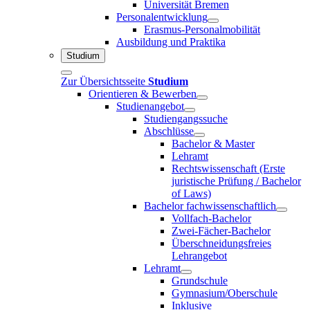
Universität Bremen
Personalentwicklung
Erasmus-Personalmobilität
Ausbildung und Praktika
Studium
Zur Übersichtsseite
Studium
Orientieren & Bewerben
Studienangebot
Studiengangssuche
Abschlüsse
Bachelor & Master
Lehramt
Rechtswissenschaft (Erste
juristische Prüfung / Bachelor
of Laws)
Bachelor fachwissenschaftlich
Vollfach-Bachelor
Zwei-Fächer-Bachelor
Überschneidungsfreies
Lehrangebot
Lehramt
Grundschule
Gymnasium/Oberschule
Inklusive