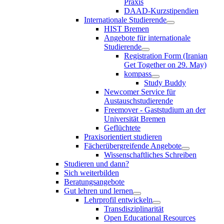
Praxis
DAAD-Kurzstipendien
Internationale Studierende
HIST Bremen
Angebote für internationale
Studierende
Registration Form (Iranian
Get Together on 29. May)
kompass
Study Buddy
Newcomer Service für
Austauschstudierende
Freemover - Gaststudium an der
Universität Bremen
Geflüchtete
Praxisorientiert studieren
Fächerübergreifende Angebote
Wissenschaftliches Schreiben
Studieren und dann?
Sich weiterbilden
Beratungsangebote
Gut lehren und lernen
Lehrprofil entwickeln
Transdisziplinarität
Open Educational Resources