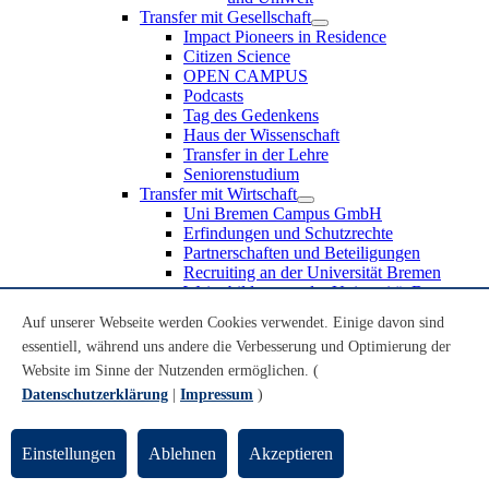
Transfer mit Gesellschaft
Impact Pioneers in Residence
Citizen Science
OPEN CAMPUS
Podcasts
Tag des Gedenkens
Haus der Wissenschaft
Transfer in der Lehre
Seniorenstudium
Transfer mit Wirtschaft
Uni Bremen Campus GmbH
Erfindungen und Schutzrechte
Partnerschaften und Beteiligungen
Recruiting an der Universität Bremen
Weiterbildung an der Universität Bremen
Transfer mit Schule
Auf unserer Webseite werden Cookies verwendet. Einige davon sind
Schülerinnen und Schüler
essentiell, während uns andere die Verbesserung und Optimierung der
MINT-Schnupperstudium
Schulklassen
Website im Sinne der Nutzenden ermöglichen. (
Lehrkräfte
Datenschutzerklärung
|
Impressum
)
Gründungsunterstützung
UniTransfer - Servicestelle für Transferaktivitäten
Einstellungen
Ablehnen
Akzeptieren
Transfermagazin der Universität Bremen
Transferpreis der Universität Bremen