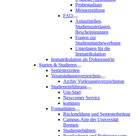
Probestudium
Meisterprüfung
FAQ
Anlaufstellen,
Studienunterlagen,
Bescheinigungen
Fragen zur
Studienplatzbewerbung
Unterlagen für die
Immatrikulation
Immatrikulation als Doktorand/in
Starten & Studieren
Semesterzeiten
Veranstaltungsverzeichnis
Archiv Vorlesungsverzeichnisse
Studieneinführung
Uni-Start
Newcomer Service
kompass
Formalitäten
Rückmeldung und Semesterbeitrag
Campus-App der Universität
Bremen
Studiengebühren
Beurlaubung und Befreiung vom