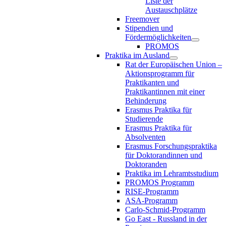
Liste der
Austauschplätze
Freemover
Stipendien und
Fördermöglichkeiten
PROMOS
Praktika im Ausland
Rat der Europäischen Union –
Aktionsprogramm für
Praktikanten und
Praktikantinnen mit einer
Behinderung
Erasmus Praktika für
Studierende
Erasmus Praktika für
Absolventen
Erasmus Forschungspraktika
für Doktorandinnen und
Doktoranden
Praktika im Lehramtsstudium
PROMOS Programm
RISE-Programm
ASA-Programm
Carlo-Schmid-Programm
Go East - Russland in der