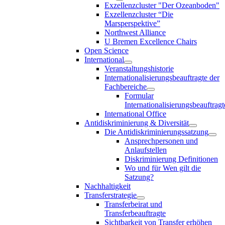
Exzellenzcluster "Der Ozeanboden"
Exzellenzcluster “Die
Marsperspektive”
Northwest Alliance
U Bremen Excellence Chairs
Open Science
International
Veranstaltungshistorie
Internationalisierungsbeauftragte der
Fachbereiche
Formular
Internationalisierungsbeauftragt
International Office
Antidiskriminierung & Diversität
Die Antidiskriminierungssatzung
Ansprechpersonen und
Anlaufstellen
Diskriminierung Definitionen
Wo und für Wen gilt die
Satzung?
Nachhaltigkeit
Transferstrategie
Transferbeirat und
Transferbeauftragte
Sichtbarkeit von Transfer erhöhen