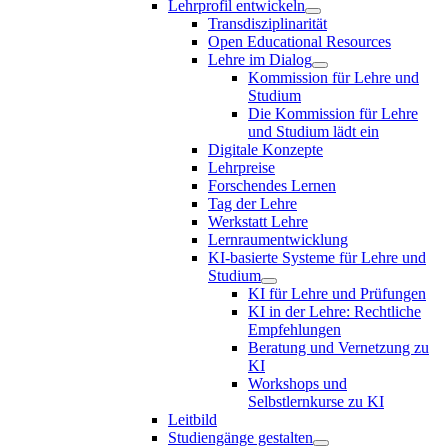
Lehrprofil entwickeln
Transdisziplinarität
Open Educational Resources
Lehre im Dialog
Kommission für Lehre und
Studium
Die Kommission für Lehre
und Studium lädt ein
Digitale Konzepte
Lehrpreise
Forschendes Lernen
Tag der Lehre
Werkstatt Lehre
Lernraumentwicklung
KI-basierte Systeme für Lehre und
Studium
KI für Lehre und Prüfungen
KI in der Lehre: Rechtliche
Empfehlungen
Beratung und Vernetzung zu
KI
Workshops und
Selbstlernkurse zu KI
Leitbild
Studiengänge gestalten