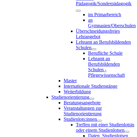
Pädagogik/Sonderpädagogik
im Primarbereich
an
Gymnasien/Oberschulen
Überschneidungsfreies
Lehrangebot
Lehramt an Berufsbildenden
Schulen
Berufliche Schule
Lehramt an
Berufsbildenden
Schulen -
Pflegewissenschaft
Master
Internationale Studiengänge
Weiterbildung
Studienorientierung
Beratungsangebote
Veranstaltungen zur
Studienorientierung
Studienlots:innen
Treffen mit einer Studienlotsin
oder einem Studienlotsen
Daten_Studienlotsen