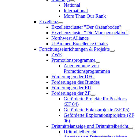
National
International
More Than Our Rank
Exzellenz
Exzellenzcluster "Der Ozeanboden"
Exzellenzcluster “Die Marsperspektive”
Northwest Alliance
U Bremen Excellence Chairs
Forschungseinrichtungen & Projekte
ZWE
Promotionsprogramme
Anerkennung von
Promotionsprogrammen
Förderungen der DFG
Förderungen des Bundes
Förderungen der EU
Förderungen der ZF
Geförderte Projekte für Postdocs
(ZF 04)
Geförderte Fokusprojekte (ZF 05)
Geförderte Explorationsprojekte (ZF
06)
Drittmittelanzeige und Drittmittelbericht
Drittmittelbericht