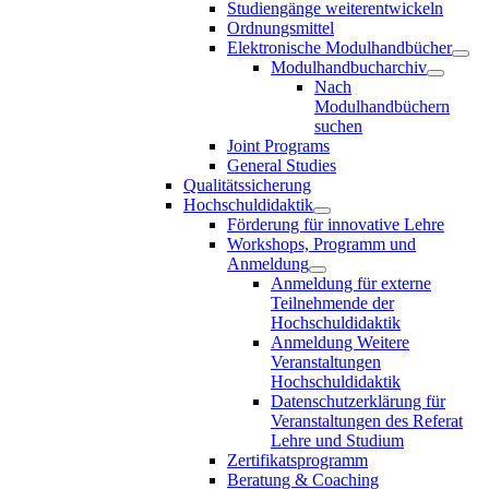
Studiengänge weiterentwickeln
Ordnungsmittel
Elektronische Modulhandbücher
Modulhandbucharchiv
Nach
Modulhandbüchern
suchen
Joint Programs
General Studies
Qualitätssicherung
Hochschuldidaktik
Förderung für innovative Lehre
Workshops, Programm und
Anmeldung
Anmeldung für externe
Teilnehmende der
Hochschuldidaktik
Anmeldung Weitere
Veranstaltungen
Hochschuldidaktik
Datenschutzerklärung für
Veranstaltungen des Referat
Lehre und Studium
Zertifikatsprogramm
Beratung & Coaching