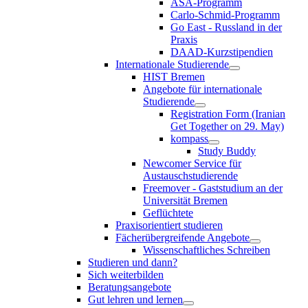
ASA-Programm
Carlo-Schmid-Programm
Go East - Russland in der
Praxis
DAAD-Kurzstipendien
Internationale Studierende
HIST Bremen
Angebote für internationale
Studierende
Registration Form (Iranian
Get Together on 29. May)
kompass
Study Buddy
Newcomer Service für
Austauschstudierende
Freemover - Gaststudium an der
Universität Bremen
Geflüchtete
Praxisorientiert studieren
Fächerübergreifende Angebote
Wissenschaftliches Schreiben
Studieren und dann?
Sich weiterbilden
Beratungsangebote
Gut lehren und lernen