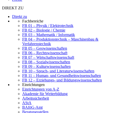
DIREKT ZU
Direkt zu
Fachbereiche
FB 01 – Physik / Elektrotechnik
FB 02 – Biologie / Chemie
FB 03 – Mathematik / Informatik
FB 04 – Produktionstechnik – Maschinenbau &
Verfahrenstechnik
FB 05 – Geowissenschaften
FB 06 – Rechtswissenschaft
FB 07 – Wirtschaftswissenschaft
FB 08 – Sozialwissenschaften
FB 09 – Kulturwissenschaften
FB 10 – Sprach- und Literaturwissenschaften
FB 11 – Human- und Gesundheitswissenschaften
FB 12 – Erziehungs- und Bildungswissenschaften
Einrichtungen
Einrichtungen von A-Z
Akademie für Weiterbildung
Arbeitssicherheit
AStA
BAföG-Amt
Beratungsstellen