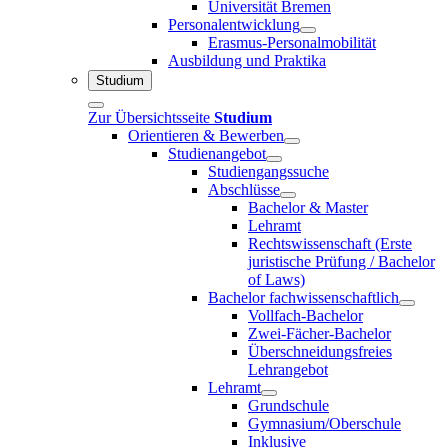
Universität Bremen
Personalentwicklung
Erasmus-Personalmobilität
Ausbildung und Praktika
Studium
Zur Übersichtsseite
Studium
Orientieren & Bewerben
Studienangebot
Studiengangssuche
Abschlüsse
Bachelor & Master
Lehramt
Rechtswissenschaft (Erste
juristische Prüfung / Bachelor
of Laws)
Bachelor fachwissenschaftlich
Vollfach-Bachelor
Zwei-Fächer-Bachelor
Überschneidungsfreies
Lehrangebot
Lehramt
Grundschule
Gymnasium/Oberschule
Inklusive