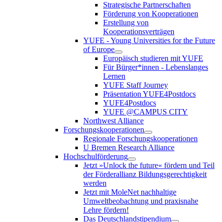
Strategische Partnerschaften
Förderung von Kooperationen
Erstellung von
Kooperationsverträgen
YUFE - Young Universities for the Future
of Europe
Europäisch studieren mit YUFE
Für Bürger*innen - Lebenslanges
Lernen
YUFE Staff Journey
Präsentation YUFE4Postdocs
YUFE4Postdocs
YUFE @CAMPUS CITY
Northwest Alliance
Forschungskooperationen
Regionale Forschungskooperationen
U Bremen Research Alliance
Hochschulförderung
Jetzt »Unlock the future« fördern und Teil
der Förderallianz Bildungsgerechtigkeit
werden
Jetzt mit MoleNet nachhaltige
Umweltbeobachtung und praxisnahe
Lehre fördern!
Das Deutschlandstipendium