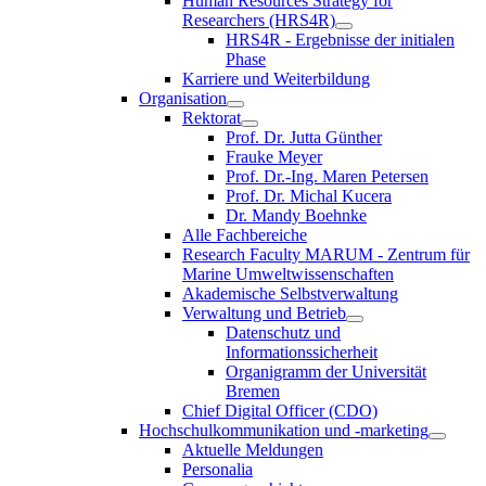
Human Resources Strategy for
Researchers (HRS4R)
HRS4R - Ergebnisse der initialen
Phase
Karriere und Weiterbildung
Organisation
Rektorat
Prof. Dr. Jutta Günther
Frauke Meyer
Prof. Dr.-Ing. Maren Petersen
Prof. Dr. Michal Kucera
Dr. Mandy Boehnke
Alle Fachbereiche
Research Faculty MARUM - Zentrum für
Marine Umweltwissenschaften
Akademische Selbstverwaltung
Verwaltung und Betrieb
Datenschutz und
Informationssicherheit
Organigramm der Universität
Bremen
Chief Digital Officer (CDO)
Hochschulkommunikation und -marketing
Aktuelle Meldungen
Personalia