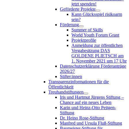
jetzt spenden!
Geförderte Projekte
Kann Glücksspiel risikoarm
sein?
Förderung
Summer of Skills
World Youth Forum Grant
Projektprofile
Anmeldung zur öffentlichen
Vergabesitzung DAS
GOLDENE PLIETSCH am
1. November 2021 um 17 Uhr
Datenschutzerklärung Förderanträge
2026/27
Stifter:innen
Transparenzinformationen für die
Öffentlichkeit
Treuhandstiftungen
Iris und Hartmut Jürgens Stiftung –
Chance auf ein neues Leben
Karin und Heinz-Otto Peitgen-
Stiftung
Dr. Heino Rose-Stiftung
Manfred und Ursula Fluß-Stiftung
Baumeister-Stiftung für