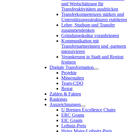
und Wertschätzung für
Transferaktivitäten ausdrücken
Transferkompetenzen stärken und
Unterstützungsstrukturen etablieren
Lehre, Studium und Transfer
zusammendenken
Gründungskultur voranbringen
Kommunikation mit
Transferpartnerinnen und -partnern
intensivieren
Verankerung in Stadt und Region
festigen
Digitale Transformation
Projekte
Mitgestalten
Team-CDO
Beirat
Zahlen & Fakten
Rankings
Auszeichnungen
U Bremen Excellence Chairs
ERC Grants
EIC Grants
Leibniz-Preis
Heinz Maier-Leibnitz-Preis