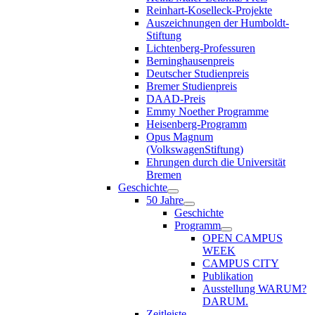
Reinhart-Koselleck-Projekte
Auszeichnungen der Humboldt-
Stiftung
Lichtenberg-Professuren
Berninghausenpreis
Deutscher Studienpreis
Bremer Studienpreis
DAAD-Preis
Emmy Noether Programme
Heisenberg-Programm
Opus Magnum
(VolkswagenStiftung)
Ehrungen durch die Universität
Bremen
Geschichte
50 Jahre
Geschichte
Programm
OPEN CAMPUS
WEEK
CAMPUS CITY
Publikation
Ausstellung WARUM?
DARUM.
Zeitleiste