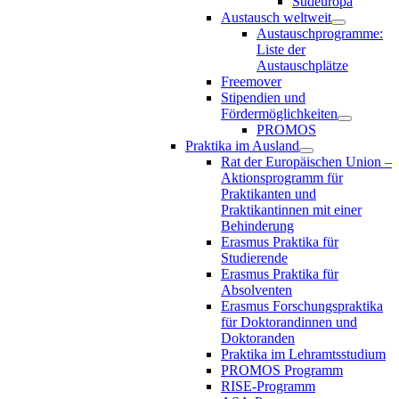
Südeuropa
Austausch weltweit
Austauschprogramme:
Liste der
Austauschplätze
Freemover
Stipendien und
Fördermöglichkeiten
PROMOS
Praktika im Ausland
Rat der Europäischen Union –
Aktionsprogramm für
Praktikanten und
Praktikantinnen mit einer
Behinderung
Erasmus Praktika für
Studierende
Erasmus Praktika für
Absolventen
Erasmus Forschungspraktika
für Doktorandinnen und
Doktoranden
Praktika im Lehramtsstudium
PROMOS Programm
RISE-Programm