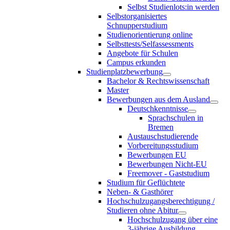
Selbst Studienlots:in werden
Selbstorganisiertes
Schnupperstudium
Studienorientierung online
Selbsttests/Selfassessments
Angebote für Schulen
Campus erkunden
Studienplatzbewerbung
Bachelor & Rechtswissenschaft
Master
Bewerbungen aus dem Ausland
Deutschkenntnisse
Sprachschulen in
Bremen
Austauschstudierende
Vorbereitungsstudium
Bewerbungen EU
Bewerbungen Nicht-EU
Freemover - Gaststudium
Studium für Geflüchtete
Neben- & Gasthörer
Hochschulzugangsberechtigung /
Studieren ohne Abitur
Hochschulzugang über eine
3-jährige Ausbildung