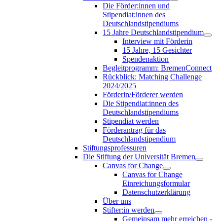
Die Förder:innen und
Stipendiat:innen des
Deutschlandstipendiums
15 Jahre Deutschlandstipendium
Interview mit Förderin
15 Jahre, 15 Gesichter
Spendenaktion
Begleitprogramm: BremenConnect
Rückblick: Matching Challenge
2024/2025
Förderin/Förderer werden
Die Stipendiat:innen des
Deutschlandstipendiums
Stipendiat werden
Förderantrag für das
Deutschlandstipendium
Stiftungsprofessuren
Die Stiftung der Universität Bremen
Canvas for Change
Canvas for Change
Einreichungsformular
Datenschutzerklärung
Über uns
Stifter:in werden
Gemeinsam mehr erreichen -