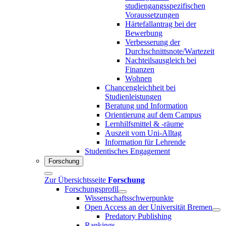
studiengangsspezifischen
Voraussetzungen
Härtefallantrag bei der
Bewerbung
Verbesserung der
Durchschnittsnote/Wartezeit
Nachteilsausgleich bei
Finanzen
Wohnen
Chancengleichheit bei
Studienleistungen
Beratung und Information
Orientierung auf dem Campus
Lernhilfsmittel & -räume
Auszeit vom Uni-Alltag
Information für Lehrende
Studentisches Engagement
Forschung
Zur Übersichtsseite
Forschung
Forschungsprofil
Wissenschaftsschwerpunkte
Open Access an der Universität Bremen
Predatory Publishing
Rankings