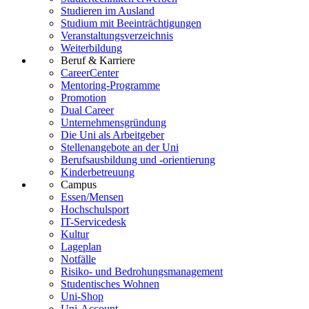
Studieren im Ausland
Studium mit Beeinträchtigungen
Veranstaltungsverzeichnis
Weiterbildung
Beruf & Karriere
CareerCenter
Mentoring-Programme
Promotion
Dual Career
Unternehmensgründung
Die Uni als Arbeitgeber
Stellenangebote an der Uni
Berufsausbildung und -orientierung
Kinderbetreuung
Campus
Essen/Mensen
Hochschulsport
IT-Servicedesk
Kultur
Lageplan
Notfälle
Risiko- und Bedrohungsmanagement
Studentisches Wohnen
Uni-Shop
Uni-Account