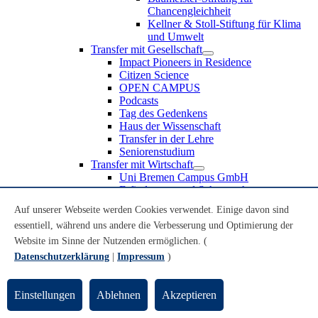
Chancengleichheit
Kellner & Stoll-Stiftung für Klima
und Umwelt
Transfer mit Gesellschaft
Impact Pioneers in Residence
Citizen Science
OPEN CAMPUS
Podcasts
Tag des Gedenkens
Haus der Wissenschaft
Transfer in der Lehre
Seniorenstudium
Transfer mit Wirtschaft
Uni Bremen Campus GmbH
Erfindungen und Schutzrechte
Partnerschaften und Beteiligungen
Auf unserer Webseite werden Cookies verwendet. Einige davon sind
Recruiting an der Universität Bremen
essentiell, während uns andere die Verbesserung und Optimierung der
Weiterbildung an der Universität Bremen
Transfer mit Schule
Website im Sinne der Nutzenden ermöglichen. (
Schülerinnen und Schüler
Datenschutzerklärung
|
Impressum
)
MINT-Schnupperstudium
Schulklassen
Lehrkräfte
Einstellungen
Ablehnen
Akzeptieren
Gründungsunterstützung
UniTransfer - Servicestelle für Transferaktivitäten