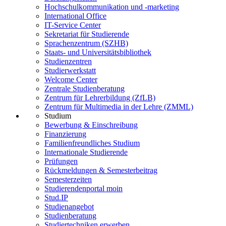
Hochschulkommunikation und -marketing
International Office
IT-Service Center
Sekretariat für Studierende
Sprachenzentrum (SZHB)
Staats- und Universitätsbibliothek
Studienzentren
Studierwerkstatt
Welcome Center
Zentrale Studienberatung
Zentrum für Lehrerbildung (ZfLB)
Zentrum für Multimedia in der Lehre (ZMML)
Studium
Bewerbung & Einschreibung
Finanzierung
Familienfreundliches Studium
Internationale Studierende
Prüfungen
Rückmeldungen & Semesterbeitrag
Semesterzeiten
Studierendenportal moin
Stud.IP
Studienangebot
Studienberatung
Studiertechniken erwerben