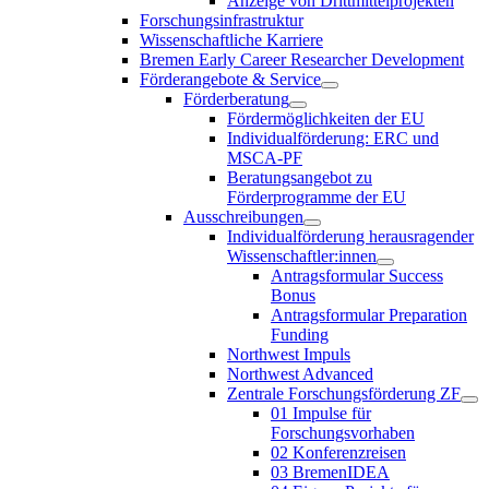
Anzeige von Drittmittelprojekten
Forschungsinfrastruktur
Wissenschaftliche Karriere
Bremen Early Career Researcher Development
Förderangebote & Service
Förderberatung
Fördermöglichkeiten der EU
Individualförderung: ERC und
MSCA-PF
Beratungsangebot zu
Förderprogramme der EU
Ausschreibungen
Individualförderung herausragender
Wissenschaftler:innen
Antragsformular Success
Bonus
Antragsformular Preparation
Funding
Northwest Impuls
Northwest Advanced
Zentrale Forschungsförderung ZF
01 Impulse für
Forschungsvorhaben
02 Konferenzreisen
03 BremenIDEA