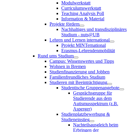
Modulwerkstatt
Curriculumswerkstatt
Teaching Analysis Poll
Information & Material
Projekte fördern
Nachhaltiges und transdisziplinäres
Studium - nuts@UB
Lehren und Lernen international
Projekt MINTernational
Erasmus-Lehrendenmobilität
Rund ums Studium
Campus: Wissenswertes und Tipps
Wohnen in Bremen
Studienfinanzierung und Jobben
Familienfreundliches Studium
Studieren mit Beeinträchtigung
Studentische Gruppenangebote
Gesprächsgruppe für
Studierende aus dem
Autismusspektrum (z.B.
Asperger)
Studienplatzbewerbung &
Studieneinstieg
Nachteilsausgleich beim
Erbringen der