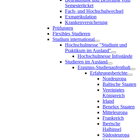
Semesterticket
Fach- und Hochschulwechsel
Exmatrikulation
Krankenversicherung
Prüfungen
Flexibles Studieren
Studium international
Hochschulmesse "Studium und
Praktikum im Ausland"
Hochschulmesse Infostände
Studieren im Ausland
Erasmus-Studienaufenthalt
Erfahrungsberichte
Nordeuropa
Baltische Staaten
Vereinigtes
Königreich
Irland
Benelux Staaten
Mitteleuropa
Frankreich
Iberische
Halbinsel
Südosteuropa