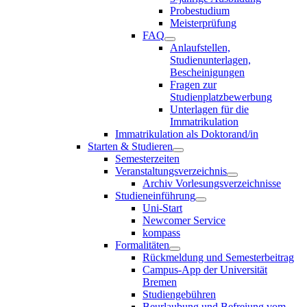
Probestudium
Meisterprüfung
FAQ
Anlaufstellen,
Studienunterlagen,
Bescheinigungen
Fragen zur
Studienplatzbewerbung
Unterlagen für die
Immatrikulation
Immatrikulation als Doktorand/in
Starten & Studieren
Semesterzeiten
Veranstaltungsverzeichnis
Archiv Vorlesungsverzeichnisse
Studieneinführung
Uni-Start
Newcomer Service
kompass
Formalitäten
Rückmeldung und Semesterbeitrag
Campus-App der Universität
Bremen
Studiengebühren
Beurlaubung und Befreiung vom