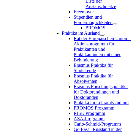
Liste der
Austauschplätze
Freemover
Stipendien und
Fördermöglichkeiten
PROMOS
Praktika im Ausland
Rat der Europäischen Union –
Aktionsprogramm für
Praktikanten und
Praktikantinnen mit einer
Behinderung
Erasmus Praktika für
Studierende
Erasmus Praktika für
Absolventen
Erasmus Forschungspraktika
für Doktorandinnen und
Doktoranden
Praktika im Lehramtsstudium
PROMOS Programm
RISE-Programm
ASA-Programm
Carlo-Schmid-Programm
Go East - Russland in der