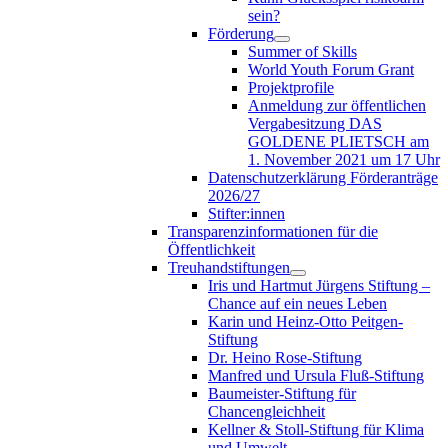
sein?
Förderung
Summer of Skills
World Youth Forum Grant
Projektprofile
Anmeldung zur öffentlichen
Vergabesitzung DAS
GOLDENE PLIETSCH am
1. November 2021 um 17 Uhr
Datenschutzerklärung Förderanträge
2026/27
Stifter:innen
Transparenzinformationen für die
Öffentlichkeit
Treuhandstiftungen
Iris und Hartmut Jürgens Stiftung –
Chance auf ein neues Leben
Karin und Heinz-Otto Peitgen-
Stiftung
Dr. Heino Rose-Stiftung
Manfred und Ursula Fluß-Stiftung
Baumeister-Stiftung für
Chancengleichheit
Kellner & Stoll-Stiftung für Klima
und Umwelt