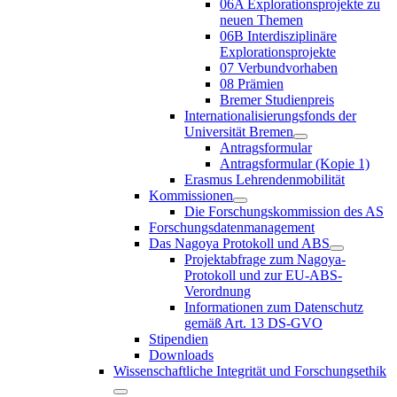
06A Explorationsprojekte zu
neuen Themen
06B Interdisziplinäre
Explorationsprojekte
07 Verbundvorhaben
08 Prämien
Bremer Studienpreis
Internationalisierungsfonds der
Universität Bremen
Antragsformular
Antragsformular (Kopie 1)
Erasmus Lehrendenmobilität
Kommissionen
Die Forschungskommission des AS
Forschungsdatenmanagement
Das Nagoya Protokoll und ABS
Projektabfrage zum Nagoya-
Protokoll und zur EU-ABS-
Verordnung
Informationen zum Datenschutz
gemäß Art. 13 DS-GVO
Stipendien
Downloads
Wissenschaftliche Integrität und Forschungsethik