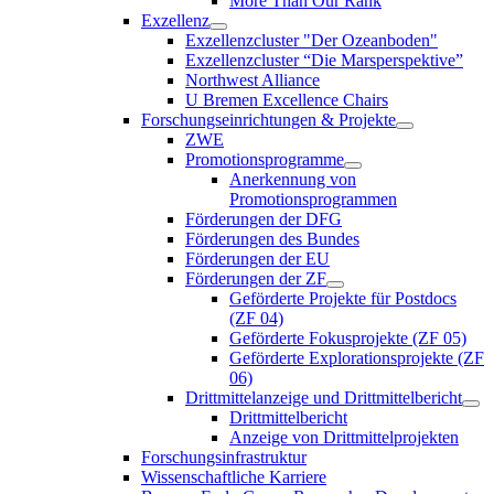
More Than Our Rank
Exzellenz
Exzellenzcluster "Der Ozeanboden"
Exzellenzcluster “Die Marsperspektive”
Northwest Alliance
U Bremen Excellence Chairs
Forschungseinrichtungen & Projekte
ZWE
Promotionsprogramme
Anerkennung von
Promotionsprogrammen
Förderungen der DFG
Förderungen des Bundes
Förderungen der EU
Förderungen der ZF
Geförderte Projekte für Postdocs
(ZF 04)
Geförderte Fokusprojekte (ZF 05)
Geförderte Explorationsprojekte (ZF
06)
Drittmittelanzeige und Drittmittelbericht
Drittmittelbericht
Anzeige von Drittmittelprojekten
Forschungsinfrastruktur
Wissenschaftliche Karriere