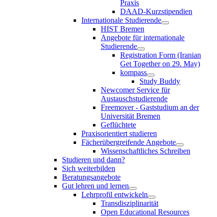
Praxis
DAAD-Kurzstipendien
Internationale Studierende
HIST Bremen
Angebote für internationale
Studierende
Registration Form (Iranian
Get Together on 29. May)
kompass
Study Buddy
Newcomer Service für
Austauschstudierende
Freemover - Gaststudium an der
Universität Bremen
Geflüchtete
Praxisorientiert studieren
Fächerübergreifende Angebote
Wissenschaftliches Schreiben
Studieren und dann?
Sich weiterbilden
Beratungsangebote
Gut lehren und lernen
Lehrprofil entwickeln
Transdisziplinarität
Open Educational Resources