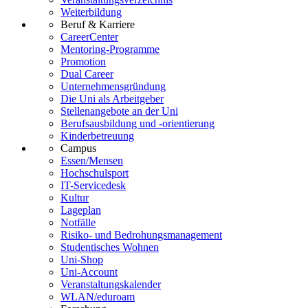
Weiterbildung
Beruf & Karriere
CareerCenter
Mentoring-Programme
Promotion
Dual Career
Unternehmensgründung
Die Uni als Arbeitgeber
Stellenangebote an der Uni
Berufsausbildung und -orientierung
Kinderbetreuung
Campus
Essen/Mensen
Hochschulsport
IT-Servicedesk
Kultur
Lageplan
Notfälle
Risiko- und Bedrohungsmanagement
Studentisches Wohnen
Uni-Shop
Uni-Account
Veranstaltungskalender
WLAN/eduroam