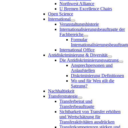
Northwest Alliance
U Bremen Excellence Chairs
Open Science
International
Veranstaltungshistorie
Internationalisierungsbeauftragte der
Fachbereiche
Formular
Internationalisierungsbeauftragt
International Office
Antidiskriminierung & Diversität
Die Antidiskriminierungssatzung
Ansprechpersonen und
Anlaufstellen
Diskriminierung Definitionen
Wo und für Wen gilt die
Satzung?
Nachhaltigkeit
Transferstrategie
Transferbeirat und
Transferbeauftragte
Sichtbarkeit von Transfer erhöhen
und Wertschätzung für
Transferaktivitäten ausdrücken
Transferkompetenzen stärken und