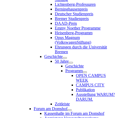
Lichtenberg-Professuren
Berninghausenpreis
Deutscher Studienpreis
Bremer Studienpreis
DAAD-Preis
Emmy Noether Programme
Heisenberg-Programm
Opus Magnum
(VolkswagenStiftung)
Ehrungen durch die Universität
Bremen
Geschichte
50 Jahre
Geschichte
Programm
OPEN CAMPUS
WEEK
CAMPUS CITY
Publikation
Ausstellung WARUM?
DARUM.
Zeitleiste
Forum am Domshof
Kassenhalle im Forum am Domshof