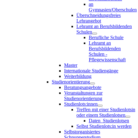
an
Gymnasien/Oberschulen
Überschneidungsfreies
Lehrangebot
Lehramt an Berufsbildenden
Schulen
Berufliche Schule
Lehramt an
Berufsbildenden
Schulen -
Pflegewissenschaft
Master
Internationale Studiengänge
Weiterbildung
Studienorientierung
Beratungsangebote
Veranstaltungen zur
Studienorientierung
Studienlots:innen
Treffen mit einer Studienlotsin
oder einem Studienlotsen
Daten_Studienlotsen
Selbst Studienlots:in werden
Selbstorganisiertes
Schnupperstudium