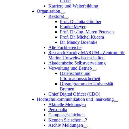
Phase
Karriere und Weiterbildung
Organisation
Rektorat
Prof. Dr. Jutta Günther
Frauke Meyer
Prof. Dr.-Ing. Maren Petersen
Prof. Dr. Michal Kucera
Dr. Mandy Boehnke
Alle Fachbereiche
Research Faculty MARUM - Zentrum für
Marine Umweltwissenschaften
Akademische Selbstverwaltung
Verwaltung und Betrieb
Datenschutz und
Informationssicherheit
Organigramm der Universität
Bremen
Chief Digital Officer (CDO)
Hochschulkommunikation und -marketing
Aktuelle Meldungen
Personalia
Campusgeschichten
Kennen Sie schon...?
Archiv Meldungen