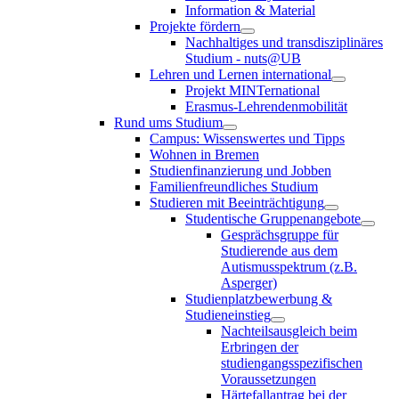
Information & Material
Projekte fördern
Nachhaltiges und transdisziplinäres
Studium - nuts@UB
Lehren und Lernen international
Projekt MINTernational
Erasmus-Lehrendenmobilität
Rund ums Studium
Campus: Wissenswertes und Tipps
Wohnen in Bremen
Studienfinanzierung und Jobben
Familienfreundliches Studium
Studieren mit Beeinträchtigung
Studentische Gruppenangebote
Gesprächsgruppe für
Studierende aus dem
Autismusspektrum (z.B.
Asperger)
Studienplatzbewerbung &
Studieneinstieg
Nachteilsausgleich beim
Erbringen der
studiengangsspezifischen
Voraussetzungen
Härtefallantrag bei der