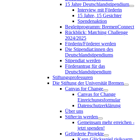
15 Jahre Deutschlandstipendium
Interview mit Förderin
15 Jahre, 15 Gesichter
Spendenaktion
Begleitprogramm: BremenConnect
Rückblick: Matching Challenge
2024/2025
Förderin/Förderer werden
Die Stipendiat:innen des
Deutschlandstipendiums
Stipendiat werden
Förderantrag für das
Deutschlandstipendium
Stiftungsprofessuren
Die Stiftung der Universität Bremen
Canvas for Change
Canvas for Change
Einreichungsformular
Datenschutzerklärung
Über uns
Stifter:in werden
Gemeinsam mehr erreichen -
jetzt spenden!
Geförderte Projekte
Kann Glücksspiel risikoarm