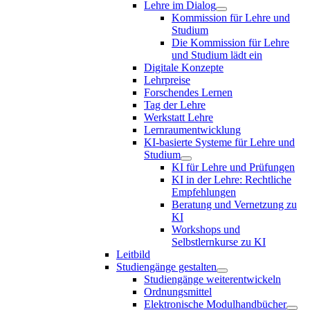
Lehre im Dialog
Kommission für Lehre und
Studium
Die Kommission für Lehre
und Studium lädt ein
Digitale Konzepte
Lehrpreise
Forschendes Lernen
Tag der Lehre
Werkstatt Lehre
Lernraumentwicklung
KI-basierte Systeme für Lehre und
Studium
KI für Lehre und Prüfungen
KI in der Lehre: Rechtliche
Empfehlungen
Beratung und Vernetzung zu
KI
Workshops und
Selbstlernkurse zu KI
Leitbild
Studiengänge gestalten
Studiengänge weiterentwickeln
Ordnungsmittel
Elektronische Modulhandbücher