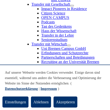
Transfer mit Gesellschaft
Impact Pioneers in Residence
Citizen Science
OPEN CAMPUS
Podcasts
Tag des Gedenkens
Haus der Wissenschaft
Transfer in der Lehre
Seniorenstudium
Transfer mit Wirtschaft
Uni Bremen Campus GmbH
Erfindungen und Schutzrechte
Partnerschaften und Beteiligungen
Recruiting an der Universität Bremen
Weiterbildung an der Universität Bremen
Transfer mit Schule
Auf unserer Webseite werden Cookies verwendet. Einige davon sind
Schülerinnen und Schüler
essentiell, während uns andere die Verbesserung und Optimierung der
MINT-Schnupperstudium
Website im Sinne der Nutzenden ermöglichen. (
Schulklassen
Lehrkräfte
Datenschutzerklärung
|
Impressum
)
Gründungsunterstützung
UniTransfer - Servicestelle für Transferaktivitäten
Einstellungen
Ablehnen
Akzeptieren
Transfermagazin der Universität Bremen