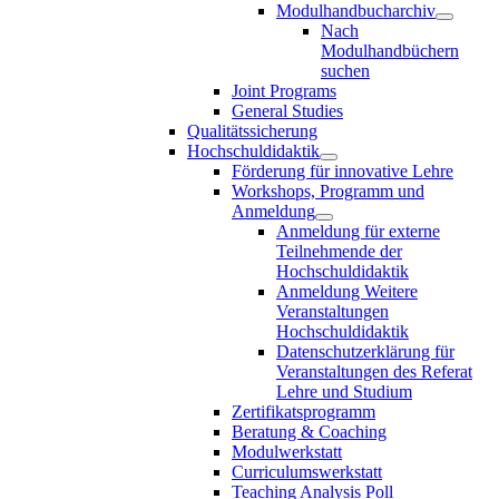
Modulhandbucharchiv
Nach
Modulhandbüchern
suchen
Joint Programs
General Studies
Qualitätssicherung
Hochschuldidaktik
Förderung für innovative Lehre
Workshops, Programm und
Anmeldung
Anmeldung für externe
Teilnehmende der
Hochschuldidaktik
Anmeldung Weitere
Veranstaltungen
Hochschuldidaktik
Datenschutzerklärung für
Veranstaltungen des Referat
Lehre und Studium
Zertifikatsprogramm
Beratung & Coaching
Modulwerkstatt
Curriculumswerkstatt
Teaching Analysis Poll