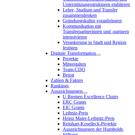
Unterstützungsstrukturen etablieren
Lehre, Studium und Transfer
zusammendenken
Gründungskultur voranbringen
Kommunikation mit
Transferpartnerinnen und -partnern
intensivieren
Verankerung in Stadt und Region
festigen
Digitale Transformation
Projekte
Mitgestalten
Team-CDO
Beirat
Zahlen & Fakten
Rankings
Auszeichnungen
U Bremen Excellence Chairs
ERC Grants
EIC Grants
Leibniz-Preis
Heinz Maier-Leibnitz-Preis
Reinhart-Koselleck-Projekte
Auszeichnungen der Humboldt-
Stiftung