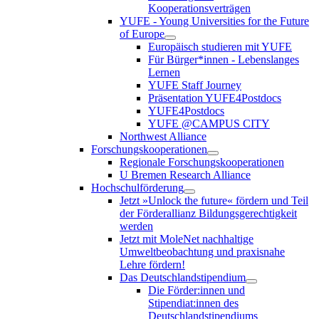
Kooperationsverträgen
YUFE - Young Universities for the Future
of Europe
Europäisch studieren mit YUFE
Für Bürger*innen - Lebenslanges
Lernen
YUFE Staff Journey
Präsentation YUFE4Postdocs
YUFE4Postdocs
YUFE @CAMPUS CITY
Northwest Alliance
Forschungskooperationen
Regionale Forschungskooperationen
U Bremen Research Alliance
Hochschulförderung
Jetzt »Unlock the future« fördern und Teil
der Förderallianz Bildungsgerechtigkeit
werden
Jetzt mit MoleNet nachhaltige
Umweltbeobachtung und praxisnahe
Lehre fördern!
Das Deutschlandstipendium
Die Förder:innen und
Stipendiat:innen des
Deutschlandstipendiums