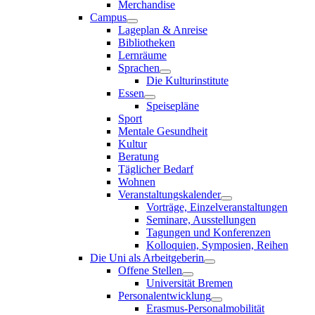
Merchandise
Campus
Lageplan & Anreise
Bibliotheken
Lernräume
Sprachen
Die Kulturinstitute
Essen
Speisepläne
Sport
Mentale Gesundheit
Kultur
Beratung
Täglicher Bedarf
Wohnen
Veranstaltungskalender
Vorträge, Einzelveranstaltungen
Seminare, Ausstellungen
Tagungen und Konferenzen
Kolloquien, Symposien, Reihen
Die Uni als Arbeitgeberin
Offene Stellen
Universität Bremen
Personalentwicklung
Erasmus-Personalmobilität