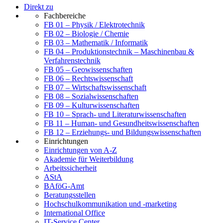
Direkt zu
Fachbereiche
FB 01 – Physik / Elektrotechnik
FB 02 – Biologie / Chemie
FB 03 – Mathematik / Informatik
FB 04 – Produktionstechnik – Maschinenbau &
Verfahrenstechnik
FB 05 – Geowissenschaften
FB 06 – Rechtswissenschaft
FB 07 – Wirtschaftswissenschaft
FB 08 – Sozialwissenschaften
FB 09 – Kulturwissenschaften
FB 10 – Sprach- und Literaturwissenschaften
FB 11 – Human- und Gesundheitswissenschaften
FB 12 – Erziehungs- und Bildungswissenschaften
Einrichtungen
Einrichtungen von A-Z
Akademie für Weiterbildung
Arbeitssicherheit
AStA
BAföG-Amt
Beratungsstellen
Hochschulkommunikation und -marketing
International Office
IT-Service Center