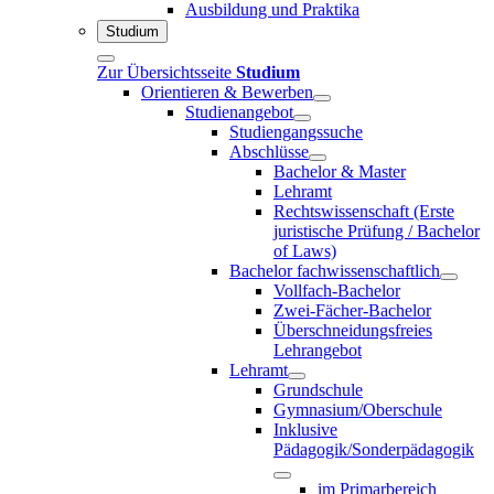
Ausbildung und Praktika
Studium
Zur Übersichtsseite
Studium
Orientieren & Bewerben
Studienangebot
Studiengangssuche
Abschlüsse
Bachelor & Master
Lehramt
Rechtswissenschaft (Erste
juristische Prüfung / Bachelor
of Laws)
Bachelor fachwissenschaftlich
Vollfach-Bachelor
Zwei-Fächer-Bachelor
Überschneidungsfreies
Lehrangebot
Lehramt
Grundschule
Gymnasium/Oberschule
Inklusive
Pädagogik/Sonderpädagogik
im Primarbereich