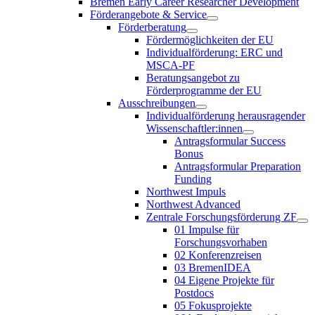
Bremen Early Career Researcher Development
Förderangebote & Service
Förderberatung
Fördermöglichkeiten der EU
Individualförderung: ERC und
MSCA-PF
Beratungsangebot zu
Förderprogramme der EU
Ausschreibungen
Individualförderung herausragender
Wissenschaftler:innen
Antragsformular Success
Bonus
Antragsformular Preparation
Funding
Northwest Impuls
Northwest Advanced
Zentrale Forschungsförderung ZF
01 Impulse für
Forschungsvorhaben
02 Konferenzreisen
03 BremenIDEA
04 Eigene Projekte für
Postdocs
05 Fokusprojekte