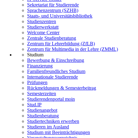
Sekretariat für Studierende
Sprachenzentrum (SZHB)
Staats- und Universitätsbibliothek
Studienzentren
Studierwerkstatt
Welcome Center
Zentrale Studienberatung
Zentrum für Lehrerbildung (ZfLB)
Zentrum für Multimedia in der Lehre (ZMML)
Studium
Bewerbung & Einschreibung
Finanzierung
Familienfreundliches Studium
Internationale Studierende
Prüfungen
Rückmeldungen & Semesterbeitrag
Semesterzeiten
Studierendenportal moin
Stud.IP
Studienangebot
Studienberatung
Studiertechniken erwerben
Studieren im Ausland
Studium mit Beeinträchtigungen
Veranstaltungsverzeichnis