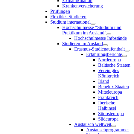
Exmatrikulation
Krankenversicherung
Prüfungen
Flexibles Studieren
Studium international
Hochschulmesse "Studium und
Praktikum im Ausland"
Hochschulmesse Infostände
Studieren im Ausland
Erasmus-Studienaufenthalt
Erfahrungsberichte
Nordeuropa
Baltische Staaten
Vereinigtes
Königreich
Irland
Benelux Staaten
Mitteleuropa
Frankreich
Iberische
Halbinsel
Südosteuropa
Südeuropa
Austausch weltweit
Austauschprogramme: