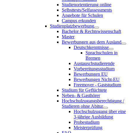
Studienorientierung online
Selbsttests/Selfassessments
Angebote für Schulen
Campus erkunden
Studienplatzbewerbung
Bachelor & Rechtswissenschaft
Master
Bewerbungen aus dem Ausland
Deutschkenntnisse
Sprachschulen in
Bremen
Austauschstudierende
Vorbereitungsstudium
Bewerbungen EU
Bewerbungen Nicht-EU
Freemover - Gaststudium
Studium für Geflüchtete
Neben- & Gasthörer
Hochschulzugangsberechtigung /
Studieren ohne Abitur
Hochschulzugang über eine
3-jährige Ausbildung
Probestudium
Meisterprüfung
FAQ