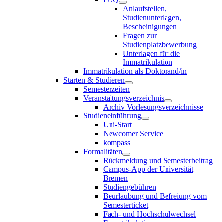
Anlaufstellen,
Studienunterlagen,
Bescheinigungen
Fragen zur
Studienplatzbewerbung
Unterlagen für die
Immatrikulation
Immatrikulation als Doktorand/in
Starten & Studieren
Semesterzeiten
Veranstaltungsverzeichnis
Archiv Vorlesungsverzeichnisse
Studieneinführung
Uni-Start
Newcomer Service
kompass
Formalitäten
Rückmeldung und Semesterbeitrag
Campus-App der Universität
Bremen
Studiengebühren
Beurlaubung und Befreiung vom
Semesterticket
Fach- und Hochschulwechsel