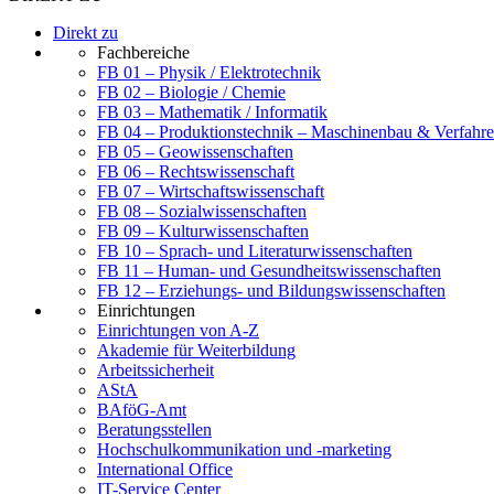
Direkt zu
Fachbereiche
FB 01 – Physik / Elektrotechnik
FB 02 – Biologie / Chemie
FB 03 – Mathematik / Informatik
FB 04 – Produktionstechnik – Maschinenbau & Verfahre
FB 05 – Geowissenschaften
FB 06 – Rechtswissenschaft
FB 07 – Wirtschaftswissenschaft
FB 08 – Sozialwissenschaften
FB 09 – Kulturwissenschaften
FB 10 – Sprach- und Literaturwissenschaften
FB 11 – Human- und Gesundheitswissenschaften
FB 12 – Erziehungs- und Bildungswissenschaften
Einrichtungen
Einrichtungen von A-Z
Akademie für Weiterbildung
Arbeitssicherheit
AStA
BAföG-Amt
Beratungsstellen
Hochschulkommunikation und -marketing
International Office
IT-Service Center