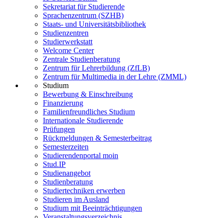
Sekretariat für Studierende
Sprachenzentrum (SZHB)
Staats- und Universitätsbibliothek
Studienzentren
Studierwerkstatt
Welcome Center
Zentrale Studienberatung
Zentrum für Lehrerbildung (ZfLB)
Zentrum für Multimedia in der Lehre (ZMML)
Studium
Bewerbung & Einschreibung
Finanzierung
Familienfreundliches Studium
Internationale Studierende
Prüfungen
Rückmeldungen & Semesterbeitrag
Semesterzeiten
Studierendenportal moin
Stud.IP
Studienangebot
Studienberatung
Studiertechniken erwerben
Studieren im Ausland
Studium mit Beeinträchtigungen
Veranstaltungsverzeichnis