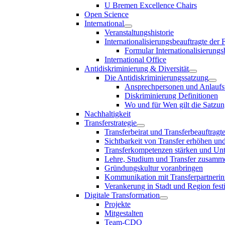
U Bremen Excellence Chairs
Open Science
International
Veranstaltungshistorie
Internationalisierungsbeauftragte der
Formular Internationalisierungs
International Office
Antidiskriminierung & Diversität
Die Antidiskriminierungssatzung
Ansprechpersonen und Anlaufst
Diskriminierung Definitionen
Wo und für Wen gilt die Satzu
Nachhaltigkeit
Transferstrategie
Transferbeirat und Transferbeauftragt
Sichtbarkeit von Transfer erhöhen un
Transferkompetenzen stärken und Unte
Lehre, Studium und Transfer zusam
Gründungskultur voranbringen
Kommunikation mit Transferpartnerinn
Verankerung in Stadt und Region fest
Digitale Transformation
Projekte
Mitgestalten
Team-CDO