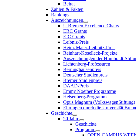
Beirat
Zahlen & Fakten
Rankings
Auszeichnungen
U Bremen Excellence Chairs
ERC Grants
EIC Grants
Leibniz-Preis
Heinz Maier-Leibnitz-Preis
Reinhart-Koselleck-Projekte
Auszeichnungen der Humboldt-Stiftu
Lichtenberg-Professuren
Berninghausenpreis
Deutscher Studienpreis
Bremer Studienpreis
DAAD-Preis
Emmy Noether Programme
Heisenberg-Programm
Opus Magnum (VolkswagenStiftung)
Ehrungen durch die Universität Brem
Geschichte
50 Jahre
Geschichte
Programm
OPEN CAMPUS WEE