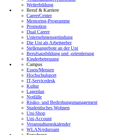
Weiterbildung
Beruf & Karriere
CareerCenter
Mentoring-Programme
Promotion
Dual Career
Unternehmensgründung
Die Uni als Arbeitgeber
Stellenangebote an der Uni
Berufsausbildung und -orientierung
Kinderbetreuung
Campus
Essen/Mensen
Hochschulsport
IT-Servicedesk
Kultur
Lageplan
Notfälle
Risiko- und Bedrohungsmanagement
Studentisches Wohnen
Uni-Shop
Uni-Account
Veranstaltungskalender
WLAN/eduroam
Forschung