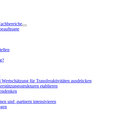
 Fachbereiche
beauftragte
ellen
ng?
e
d Wertschätzung für Transferaktivitäten ausdrücken
rstützungsstrukturen etablieren
mendenken
en und -partnern intensivieren
igen