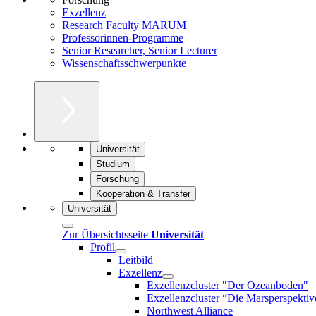
Exzellenz
Research Faculty MARUM
Professorinnen-Programme
Senior Researcher, Senior Lecturer
Wissenschaftsschwerpunkte
Universität
Studium
Forschung
Kooperation & Transfer
Universität
Zur Übersichtsseite
Universität
Profil
Leitbild
Exzellenz
Exzellenzcluster "Der Ozeanboden"
Exzellenzcluster “Die Marsperspektiv
Northwest Alliance