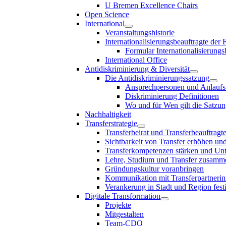
U Bremen Excellence Chairs
Open Science
International
Veranstaltungshistorie
Internationalisierungsbeauftragte der
Formular Internationalisierungs
International Office
Antidiskriminierung & Diversität
Die Antidiskriminierungssatzung
Ansprechpersonen und Anlaufst
Diskriminierung Definitionen
Wo und für Wen gilt die Satzu
Nachhaltigkeit
Transferstrategie
Transferbeirat und Transferbeauftragt
Sichtbarkeit von Transfer erhöhen un
Transferkompetenzen stärken und Unte
Lehre, Studium und Transfer zusam
Gründungskultur voranbringen
Kommunikation mit Transferpartnerinn
Verankerung in Stadt und Region fest
Digitale Transformation
Projekte
Mitgestalten
Team-CDO