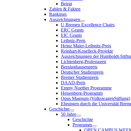
Beirat
Zahlen & Fakten
Rankings
Auszeichnungen
U Bremen Excellence Chairs
ERC Grants
EIC Grants
Leibniz-Preis
Heinz Maier-Leibnitz-Preis
Reinhart-Koselleck-Projekte
Auszeichnungen der Humboldt-Stiftu
Lichtenberg-Professuren
Berninghausenpreis
Deutscher Studienpreis
Bremer Studienpreis
DAAD-Preis
Emmy Noether Programme
Heisenberg-Programm
Opus Magnum (VolkswagenStiftung)
Ehrungen durch die Universität Brem
Geschichte
50 Jahre
Geschichte
Programm
OPEN CAMPUS WEE