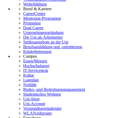
Weiterbildung
Beruf & Karriere
CareerCenter
Mentoring-Programme
Promotion
Dual Career
Unternehmensgründung
Die Uni als Arbeitgeber
Stellenangebote an der Uni
Berufsausbildung und -orientierung
Kinderbetreuung
Campus
Essen/Mensen
Hochschulsport
IT-Servicedesk
Kultur
Lageplan
Notfälle
Risiko- und Bedrohungsmanagement
Studentisches Wohnen
Uni-Shop
Uni-Account
Veranstaltungskalender
WLAN/eduroam
Forschung