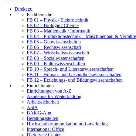
Direkt zu
Fachbereiche
FB 01 – Physik / Elektrotechnik
FB 02 – Biologie / Chemie
FB 03 – Mathematik / Informatik
FB 04 – Produktionstechnik – Maschinenbau & Verfahre
FB 05 – Geowissenschaften
FB 06 – Rechtswissenschaft
FB 07 – Wirtschaftswissenschaft
FB 08 – Sozialwissenschaften
FB 09 – Kulturwissenschaften
FB 10 – Sprach- und Literaturwissenschaften
FB 11 – Human- und Gesundheitswissenschaften
FB 12 – Erziehungs- und Bildungswissenschaften
Einrichtungen
Einrichtungen von A-Z
Akademie für Weiterbildung
Arbeitssicherheit
AStA
BAföG-Amt
Beratungsstellen
Hochschulkommunikation und -marketing
International Office
IT-Service Center