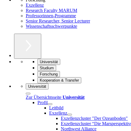
Exzellenz
Research Faculty MARUM
Professorinnen-Programme
Senior Researcher, Senior Lecturer
Wissenschaftsschwerpunkte
Universität
Studium
Forschung
Kooperation & Transfer
Universität
Zur Übersichtsseite
Universität
Profil
Leitbild
Exzellenz
Exzellenzcluster "Der Ozeanboden"
Exzellenzcluster “Die Marsperspektiv
Northwest Alliance