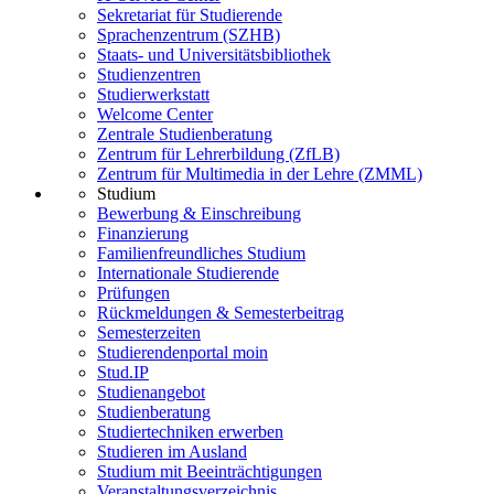
Sekretariat für Studierende
Sprachenzentrum (SZHB)
Staats- und Universitätsbibliothek
Studienzentren
Studierwerkstatt
Welcome Center
Zentrale Studienberatung
Zentrum für Lehrerbildung (ZfLB)
Zentrum für Multimedia in der Lehre (ZMML)
Studium
Bewerbung & Einschreibung
Finanzierung
Familienfreundliches Studium
Internationale Studierende
Prüfungen
Rückmeldungen & Semesterbeitrag
Semesterzeiten
Studierendenportal moin
Stud.IP
Studienangebot
Studienberatung
Studiertechniken erwerben
Studieren im Ausland
Studium mit Beeinträchtigungen
Veranstaltungsverzeichnis