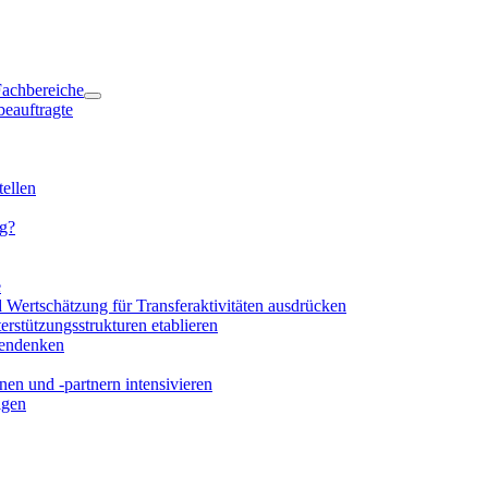
 Fachbereiche
beauftragte
ellen
ng?
e
d Wertschätzung für Transferaktivitäten ausdrücken
rstützungsstrukturen etablieren
mendenken
en und -partnern intensivieren
igen