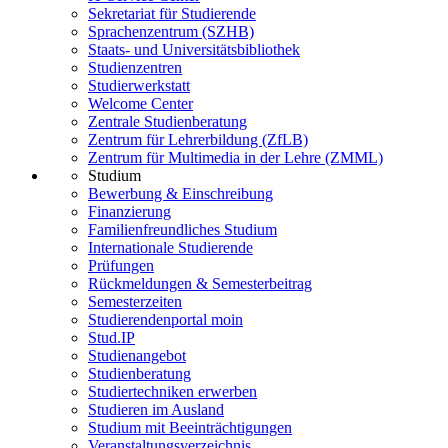
Sekretariat für Studierende
Sprachenzentrum (SZHB)
Staats- und Universitätsbibliothek
Studienzentren
Studierwerkstatt
Welcome Center
Zentrale Studienberatung
Zentrum für Lehrerbildung (ZfLB)
Zentrum für Multimedia in der Lehre (ZMML)
Studium
Bewerbung & Einschreibung
Finanzierung
Familienfreundliches Studium
Internationale Studierende
Prüfungen
Rückmeldungen & Semesterbeitrag
Semesterzeiten
Studierendenportal moin
Stud.IP
Studienangebot
Studienberatung
Studiertechniken erwerben
Studieren im Ausland
Studium mit Beeinträchtigungen
Veranstaltungsverzeichnis