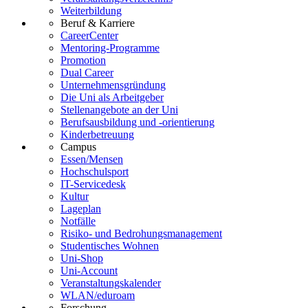
Weiterbildung
Beruf & Karriere
CareerCenter
Mentoring-Programme
Promotion
Dual Career
Unternehmensgründung
Die Uni als Arbeitgeber
Stellenangebote an der Uni
Berufsausbildung und -orientierung
Kinderbetreuung
Campus
Essen/Mensen
Hochschulsport
IT-Servicedesk
Kultur
Lageplan
Notfälle
Risiko- und Bedrohungsmanagement
Studentisches Wohnen
Uni-Shop
Uni-Account
Veranstaltungskalender
WLAN/eduroam
Forschung