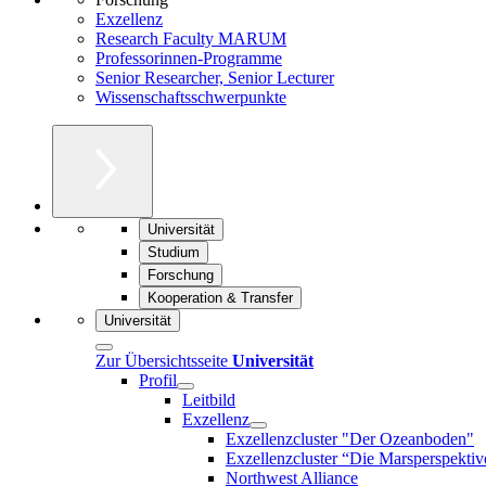
Exzellenz
Research Faculty MARUM
Professorinnen-Programme
Senior Researcher, Senior Lecturer
Wissenschaftsschwerpunkte
Universität
Studium
Forschung
Kooperation & Transfer
Universität
Zur Übersichtsseite
Universität
Profil
Leitbild
Exzellenz
Exzellenzcluster "Der Ozeanboden"
Exzellenzcluster “Die Marsperspektiv
Northwest Alliance