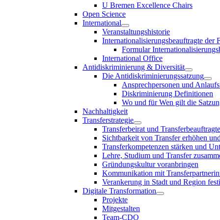
U Bremen Excellence Chairs
Open Science
International
Veranstaltungshistorie
Internationalisierungsbeauftragte der
Formular Internationalisierungs
International Office
Antidiskriminierung & Diversität
Die Antidiskriminierungssatzung
Ansprechpersonen und Anlaufst
Diskriminierung Definitionen
Wo und für Wen gilt die Satzu
Nachhaltigkeit
Transferstrategie
Transferbeirat und Transferbeauftragt
Sichtbarkeit von Transfer erhöhen un
Transferkompetenzen stärken und Unte
Lehre, Studium und Transfer zusam
Gründungskultur voranbringen
Kommunikation mit Transferpartnerinn
Verankerung in Stadt und Region fest
Digitale Transformation
Projekte
Mitgestalten
Team-CDO