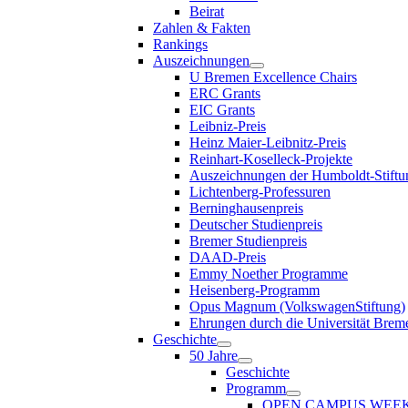
Beirat
Zahlen & Fakten
Rankings
Auszeichnungen
U Bremen Excellence Chairs
ERC Grants
EIC Grants
Leibniz-Preis
Heinz Maier-Leibnitz-Preis
Reinhart-Koselleck-Projekte
Auszeichnungen der Humboldt-Stiftu
Lichtenberg-Professuren
Berninghausenpreis
Deutscher Studienpreis
Bremer Studienpreis
DAAD-Preis
Emmy Noether Programme
Heisenberg-Programm
Opus Magnum (VolkswagenStiftung)
Ehrungen durch die Universität Brem
Geschichte
50 Jahre
Geschichte
Programm
OPEN CAMPUS WEE