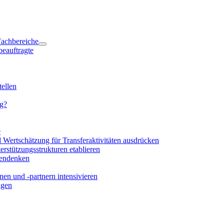
 Fachbereiche
beauftragte
ellen
ng?
e
d Wertschätzung für Transferaktivitäten ausdrücken
rstützungsstrukturen etablieren
mendenken
en und -partnern intensivieren
igen