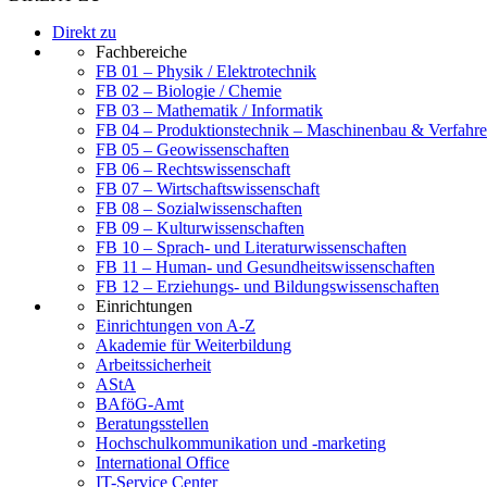
Direkt zu
Fachbereiche
FB 01 – Physik / Elektrotechnik
FB 02 – Biologie / Chemie
FB 03 – Mathematik / Informatik
FB 04 – Produktionstechnik – Maschinenbau & Verfahre
FB 05 – Geowissenschaften
FB 06 – Rechtswissenschaft
FB 07 – Wirtschaftswissenschaft
FB 08 – Sozialwissenschaften
FB 09 – Kulturwissenschaften
FB 10 – Sprach- und Literaturwissenschaften
FB 11 – Human- und Gesundheitswissenschaften
FB 12 – Erziehungs- und Bildungswissenschaften
Einrichtungen
Einrichtungen von A-Z
Akademie für Weiterbildung
Arbeitssicherheit
AStA
BAföG-Amt
Beratungsstellen
Hochschulkommunikation und -marketing
International Office
IT-Service Center