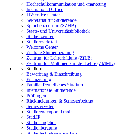
Hochschulkommunikation und -marketing
International Office
IT-Service Center
Sekretariat für Studierende
Sprachenzentrum (SZHB)
Staats- und Universitätsbibliothek
Studienzentren
Studierwerkstatt
Welcome Center
Zentrale Studienberatung
Zentrum für Lehrerbildung (ZfLB)
Zentrum für Multimedia in der Lehre (ZMML)
Studium
Bewerbung & Einschreibung
Finanzierung
Familienfreundliches Studium
Internationale Studierende
Prüfungen
Rückmeldungen & Semesterbeitrag
Semesterzeiten
Studierendenportal moin
Stud.IP
Studienangebot
Studienberatung
Studiertechniken erwerben