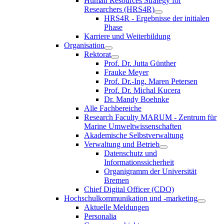
Human Resources Strategy for
Researchers (HRS4R)
HRS4R - Ergebnisse der initialen
Phase
Karriere und Weiterbildung
Organisation
Rektorat
Prof. Dr. Jutta Günther
Frauke Meyer
Prof. Dr.-Ing. Maren Petersen
Prof. Dr. Michal Kucera
Dr. Mandy Boehnke
Alle Fachbereiche
Research Faculty MARUM - Zentrum für
Marine Umweltwissenschaften
Akademische Selbstverwaltung
Verwaltung und Betrieb
Datenschutz und
Informationssicherheit
Organigramm der Universität
Bremen
Chief Digital Officer (CDO)
Hochschulkommunikation und -marketing
Aktuelle Meldungen
Personalia