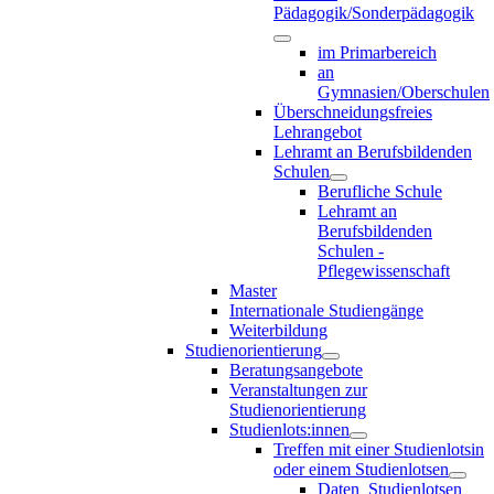
Pädagogik/Sonderpädagogik
im Primarbereich
an
Gymnasien/Oberschulen
Überschneidungsfreies
Lehrangebot
Lehramt an Berufsbildenden
Schulen
Berufliche Schule
Lehramt an
Berufsbildenden
Schulen -
Pflegewissenschaft
Master
Internationale Studiengänge
Weiterbildung
Studienorientierung
Beratungsangebote
Veranstaltungen zur
Studienorientierung
Studienlots:innen
Treffen mit einer Studienlotsin
oder einem Studienlotsen
Daten_Studienlotsen