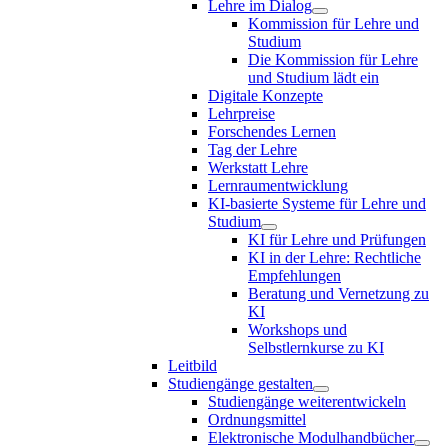
Lehre im Dialog
Kommission für Lehre und
Studium
Die Kommission für Lehre
und Studium lädt ein
Digitale Konzepte
Lehrpreise
Forschendes Lernen
Tag der Lehre
Werkstatt Lehre
Lernraumentwicklung
KI-basierte Systeme für Lehre und
Studium
KI für Lehre und Prüfungen
KI in der Lehre: Rechtliche
Empfehlungen
Beratung und Vernetzung zu
KI
Workshops und
Selbstlernkurse zu KI
Leitbild
Studiengänge gestalten
Studiengänge weiterentwickeln
Ordnungsmittel
Elektronische Modulhandbücher