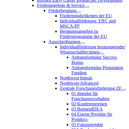
Bremen Early Career Researcher Development
Förderangebote & Service
Förderberatung
Fördermöglichkeiten der EU
Individualförderung: ERC und
MSCA-PF
Beratungsangebot zu
Förderprogramme der EU
Ausschreibungen
Individualförderung herausragender
Wissenschaftler:innen
Antragsformular Success
Bonus
Antragsformular Preparation
Funding
Northwest Impuls
Northwest Advanced
Zentrale Forschungsförderung ZF
01 Impulse für
Forschungsvorhaben
02 Konferenzreisen
03 BremenIDEA
04 Eigene Projekte für
Postdocs
05 Fokusprojekte