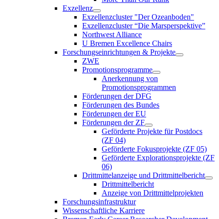
Exzellenz
Exzellenzcluster "Der Ozeanboden"
Exzellenzcluster “Die Marsperspektive”
Northwest Alliance
U Bremen Excellence Chairs
Forschungseinrichtungen & Projekte
ZWE
Promotionsprogramme
Anerkennung von
Promotionsprogrammen
Förderungen der DFG
Förderungen des Bundes
Förderungen der EU
Förderungen der ZF
Geförderte Projekte für Postdocs
(ZF 04)
Geförderte Fokusprojekte (ZF 05)
Geförderte Explorationsprojekte (ZF
06)
Drittmittelanzeige und Drittmittelbericht
Drittmittelbericht
Anzeige von Drittmittelprojekten
Forschungsinfrastruktur
Wissenschaftliche Karriere