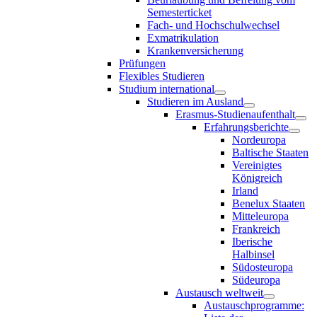
Semesterticket
Fach- und Hochschulwechsel
Exmatrikulation
Krankenversicherung
Prüfungen
Flexibles Studieren
Studium international
Studieren im Ausland
Erasmus-Studienaufenthalt
Erfahrungsberichte
Nordeuropa
Baltische Staaten
Vereinigtes
Königreich
Irland
Benelux Staaten
Mitteleuropa
Frankreich
Iberische
Halbinsel
Südosteuropa
Südeuropa
Austausch weltweit
Austauschprogramme: