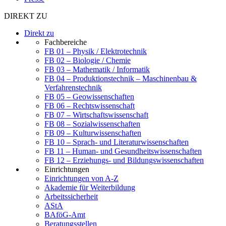
DIREKT ZU
Direkt zu
Fachbereiche
FB 01 – Physik / Elektrotechnik
FB 02 – Biologie / Chemie
FB 03 – Mathematik / Informatik
FB 04 – Produktionstechnik – Maschinenbau &
Verfahrenstechnik
FB 05 – Geowissenschaften
FB 06 – Rechtswissenschaft
FB 07 – Wirtschaftswissenschaft
FB 08 – Sozialwissenschaften
FB 09 – Kulturwissenschaften
FB 10 – Sprach- und Literaturwissenschaften
FB 11 – Human- und Gesundheitswissenschaften
FB 12 – Erziehungs- und Bildungswissenschaften
Einrichtungen
Einrichtungen von A-Z
Akademie für Weiterbildung
Arbeitssicherheit
AStA
BAföG-Amt
Beratungsstellen