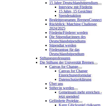
15 Jahre Deutschlandstipendium
Interview mit Förderin
15 Jahre, 15 Gesichter
Spendenaktion
Begleitprogramm: BremenConnect
Rückblick: Matching Challenge
2024/2025
Förderin/Förderer werden
Die Stipendiat:innen des
Deutschlandstipendiums
Stipendiat werden
Förderantrag für das
Deutschlandstipendium
Stiftungsprofessuren
Die Stiftung der Universität Bremen
Canvas for Change
Canvas for Change
Einreichungsformular
Datenschutzerklärung
Über uns
Stifter:in werden
Gemeinsam mehr erreichen -
jetzt spenden!
Geförderte Projekte
Kann Glücksspiel risikoarm