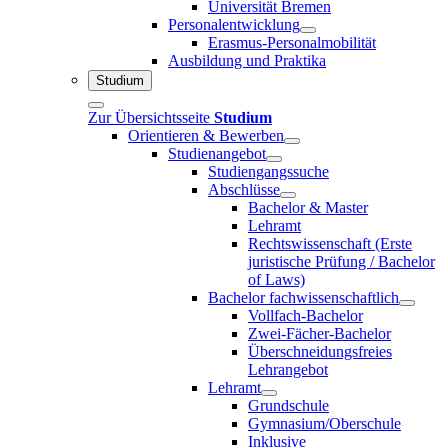
Universität Bremen
Personalentwicklung
Erasmus-Personalmobilität
Ausbildung und Praktika
Studium
Zur Übersichtsseite
Studium
Orientieren & Bewerben
Studienangebot
Studiengangssuche
Abschlüsse
Bachelor & Master
Lehramt
Rechtswissenschaft (Erste
juristische Prüfung / Bachelor
of Laws)
Bachelor fachwissenschaftlich
Vollfach-Bachelor
Zwei-Fächer-Bachelor
Überschneidungsfreies
Lehrangebot
Lehramt
Grundschule
Gymnasium/Oberschule
Inklusive