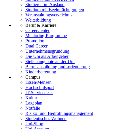
Studieren im Ausland
Studium mit Beeinträchtigungen
Veranstaltungsverzeichnis
Weiterbildung
Beruf & Karriere
CareerCenter
Mentoring-Programme
Promotion
Dual Career
Unternehmensgründung
Die Uni als Arbeitgeber
Stellenangebote an der Uni
Berufsausbildung und -orientierung
Kinderbetreuung
Campus
Essen/Mensen
Hochschulsport
IT-Servicedesk
Kultur
Lageplan
Notfälle
Risiko- und Bedrohungsmanagement
Studentisches Wohnen
Uni-Shop
Uni-Account