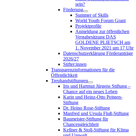
sein?
Förderung
Summer of Skills
World Youth Forum Grant
Projektprofile
Anmeldung zur öffentlichen
Vergabesitzung DAS
GOLDENE PLIETSCH am
1. November 2021 um 17 Uhr
Datenschutzerklärung Förderanträge
2026/27
Stifter:innen
Transparenzinformationen für die
Öffentlichkeit
Treuhandstiftungen
Iris und Hartmut Jürgens Stiftung –
Chance auf ein neues Leben
Karin und Heinz-Otto Peitgen-
Stiftung
Dr. Heino Rose-Stiftung
Manfred und Ursula Fluß-Stiftung
Baumeister-Stiftung für
Chancengleichheit
Kellner & Stoll-Stiftung für Klima
und Umwelt