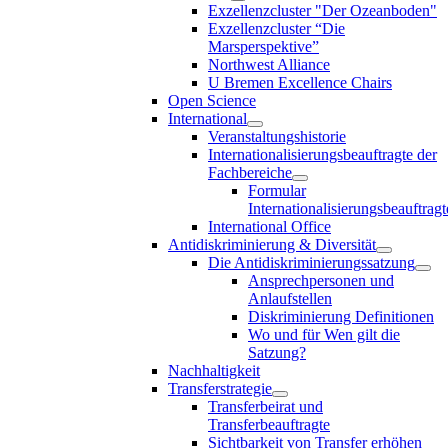
Exzellenzcluster "Der Ozeanboden"
Exzellenzcluster “Die
Marsperspektive”
Northwest Alliance
U Bremen Excellence Chairs
Open Science
International
Veranstaltungshistorie
Internationalisierungsbeauftragte der
Fachbereiche
Formular
Internationalisierungsbeauftragt
International Office
Antidiskriminierung & Diversität
Die Antidiskriminierungssatzung
Ansprechpersonen und
Anlaufstellen
Diskriminierung Definitionen
Wo und für Wen gilt die
Satzung?
Nachhaltigkeit
Transferstrategie
Transferbeirat und
Transferbeauftragte
Sichtbarkeit von Transfer erhöhen