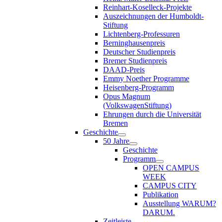
Reinhart-Koselleck-Projekte
Auszeichnungen der Humboldt-
Stiftung
Lichtenberg-Professuren
Berninghausenpreis
Deutscher Studienpreis
Bremer Studienpreis
DAAD-Preis
Emmy Noether Programme
Heisenberg-Programm
Opus Magnum
(VolkswagenStiftung)
Ehrungen durch die Universität
Bremen
Geschichte
50 Jahre
Geschichte
Programm
OPEN CAMPUS
WEEK
CAMPUS CITY
Publikation
Ausstellung WARUM?
DARUM.
Zeitleiste