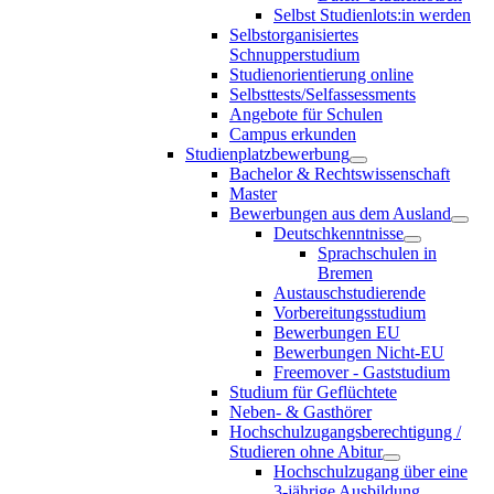
Selbst Studienlots:in werden
Selbstorganisiertes
Schnupperstudium
Studienorientierung online
Selbsttests/Selfassessments
Angebote für Schulen
Campus erkunden
Studienplatzbewerbung
Bachelor & Rechtswissenschaft
Master
Bewerbungen aus dem Ausland
Deutschkenntnisse
Sprachschulen in
Bremen
Austauschstudierende
Vorbereitungsstudium
Bewerbungen EU
Bewerbungen Nicht-EU
Freemover - Gaststudium
Studium für Geflüchtete
Neben- & Gasthörer
Hochschulzugangsberechtigung /
Studieren ohne Abitur
Hochschulzugang über eine
3-jährige Ausbildung