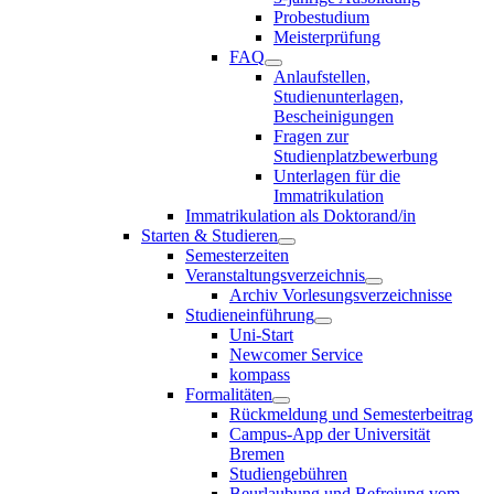
Probestudium
Meisterprüfung
FAQ
Anlaufstellen,
Studienunterlagen,
Bescheinigungen
Fragen zur
Studienplatzbewerbung
Unterlagen für die
Immatrikulation
Immatrikulation als Doktorand/in
Starten & Studieren
Semesterzeiten
Veranstaltungsverzeichnis
Archiv Vorlesungsverzeichnisse
Studieneinführung
Uni-Start
Newcomer Service
kompass
Formalitäten
Rückmeldung und Semesterbeitrag
Campus-App der Universität
Bremen
Studiengebühren
Beurlaubung und Befreiung vom