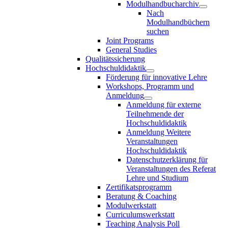
Modulhandbucharchiv
Nach
Modulhandbüchern
suchen
Joint Programs
General Studies
Qualitätssicherung
Hochschuldidaktik
Förderung für innovative Lehre
Workshops, Programm und
Anmeldung
Anmeldung für externe
Teilnehmende der
Hochschuldidaktik
Anmeldung Weitere
Veranstaltungen
Hochschuldidaktik
Datenschutzerklärung für
Veranstaltungen des Referat
Lehre und Studium
Zertifikatsprogramm
Beratung & Coaching
Modulwerkstatt
Curriculumswerkstatt
Teaching Analysis Poll