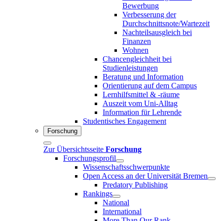
Bewerbung
Verbesserung der
Durchschnittsnote/Wartezeit
Nachteilsausgleich bei
Finanzen
Wohnen
Chancengleichheit bei
Studienleistungen
Beratung und Information
Orientierung auf dem Campus
Lernhilfsmittel & -räume
Auszeit vom Uni-Alltag
Information für Lehrende
Studentisches Engagement
Forschung
Zur Übersichtsseite
Forschung
Forschungsprofil
Wissenschaftsschwerpunkte
Open Access an der Universität Bremen
Predatory Publishing
Rankings
National
International
More Than Our Rank