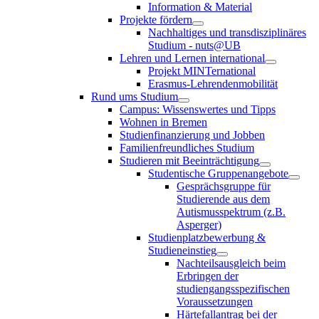
Information & Material
Projekte fördern
Nachhaltiges und transdisziplinäres
Studium - nuts@UB
Lehren und Lernen international
Projekt MINTernational
Erasmus-Lehrendenmobilität
Rund ums Studium
Campus: Wissenswertes und Tipps
Wohnen in Bremen
Studienfinanzierung und Jobben
Familienfreundliches Studium
Studieren mit Beeinträchtigung
Studentische Gruppenangebote
Gesprächsgruppe für
Studierende aus dem
Autismusspektrum (z.B.
Asperger)
Studienplatzbewerbung &
Studieneinstieg
Nachteilsausgleich beim
Erbringen der
studiengangsspezifischen
Voraussetzungen
Härtefallantrag bei der