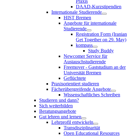
Praxis
DAAD-Kurzstipendien
Internationale Studierende
HIST Bremen
Angebote für internationale
Studierende
Registration Form (Iranian
Get Together on 29. May)
kompass
Study Buddy
Newcomer Service für
Austauschstudierende
Freemover - Gaststudium an der
Universität Bremen
Geflüchtete
Praxisorientiert studieren
Fächerübergreifende Angebote
Wissenschaftliches Schreiben
Studieren und dann?
Sich weiterbilden
Beratungsangebote
Gut lehren und lernen
Lehrprofil entwickeln
Transdisziplinarität
Open Educational Resources