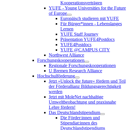
Kooperationsverträgen
YUFE - Young Universities for the Future
of Europe
Europäisch studieren mit YUFE
Für Bürger*innen - Lebenslanges
Lernen
YUFE Staff Journey
Präsentation YUFE4Postdocs
YUFE4Postdocs
YUFE @CAMPUS CITY
Northwest Alliance
Forschungskooperationen
Regionale Forschungskooperationen
U Bremen Research Alliance
Hochschulförderung
Jetzt »Unlock the future« fördern und Teil
der Förderallianz Bildungsgerechtigkeit
werden
Jetzt mit MoleNet nachhaltige
Umweltbeobachtung und praxisnahe
Lehre fördern!
Das Deutschlandstipendium
Die Förder:innen und
Stipendiat:innen des
Deutschlandstipendiums