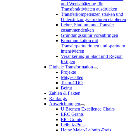
und Wertschätzung für
Transferaktivitäten ausdrücken
Transferkompetenzen stärken und
Unterstützungsstrukturen etablieren
Lehre, Studium und Transfer
zusammendenken
Gründungskultur voranbringen
Kommunikation mit
Transferpartnerinnen und -partnern
intensivieren
Verankerung in Stadt und Region
festigen
Digitale Transformation
Projekte
Mitgestalten
Team-CDO
Beirat
Zahlen & Fakten
Rankings
Auszeichnungen
U Bremen Excellence Chairs
ERC Grants
EIC Grants
Leibniz-Preis
Heinz Maier-Leibnitz-Preis