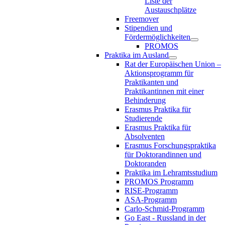
Liste der
Austauschplätze
Freemover
Stipendien und
Fördermöglichkeiten
PROMOS
Praktika im Ausland
Rat der Europäischen Union –
Aktionsprogramm für
Praktikanten und
Praktikantinnen mit einer
Behinderung
Erasmus Praktika für
Studierende
Erasmus Praktika für
Absolventen
Erasmus Forschungspraktika
für Doktorandinnen und
Doktoranden
Praktika im Lehramtsstudium
PROMOS Programm
RISE-Programm
ASA-Programm
Carlo-Schmid-Programm
Go East - Russland in der