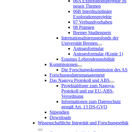
06A Explorationsprojekte zu
neuen Themen
06B Interdisziplinäre
Explorationsprojekte
07 Verbundvorhaben
08 Prämien
Bremer Studienpreis
Internationalisierungsfonds der
Universität Bremen
Antragsformular
Antragsformular (Kopie 1)
Erasmus Lehrendenmobilität
Kommissionen
Die Forschungskommission des AS
Forschungsdatenmanagement
Das Nagoya Protokoll und ABS
Projektabfrage zum Nagoya-
Protokoll und zur EU-ABS-
Verordnung
Informationen zum Datenschutz
gemäß Art. 13 DS-GVO
Stipendien
Downloads
Wissenschaftliche Integrität und Forschungsethik