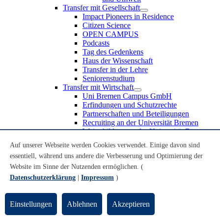
Transfer mit Gesellschaft
Impact Pioneers in Residence
Citizen Science
OPEN CAMPUS
Podcasts
Tag des Gedenkens
Haus der Wissenschaft
Transfer in der Lehre
Seniorenstudium
Transfer mit Wirtschaft
Uni Bremen Campus GmbH
Erfindungen und Schutzrechte
Partnerschaften und Beteiligungen
Recruiting an der Universität Bremen
Weiterbildung an der Universität Bremen
Transfer mit Schule
Auf unserer Webseite werden Cookies verwendet. Einige davon sind
Schülerinnen und Schüler
essentiell, während uns andere die Verbesserung und Optimierung der
MINT-Schnupperstudium
Schulklassen
Website im Sinne der Nutzenden ermöglichen. (
Lehrkräfte
Datenschutzerklärung
|
Impressum
)
Gründungsunterstützung
UniTransfer - Servicestelle für Transferaktivitäten
Einstellungen
Ablehnen
Akzeptieren
Transfermagazin der Universität Bremen
Transferpreis der Universität Bremen