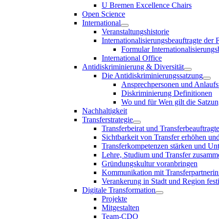
U Bremen Excellence Chairs
Open Science
International
Veranstaltungshistorie
Internationalisierungsbeauftragte der
Formular Internationalisierungs
International Office
Antidiskriminierung & Diversität
Die Antidiskriminierungssatzung
Ansprechpersonen und Anlaufst
Diskriminierung Definitionen
Wo und für Wen gilt die Satzu
Nachhaltigkeit
Transferstrategie
Transferbeirat und Transferbeauftragt
Sichtbarkeit von Transfer erhöhen un
Transferkompetenzen stärken und Unte
Lehre, Studium und Transfer zusam
Gründungskultur voranbringen
Kommunikation mit Transferpartnerinn
Verankerung in Stadt und Region fest
Digitale Transformation
Projekte
Mitgestalten
Team-CDO