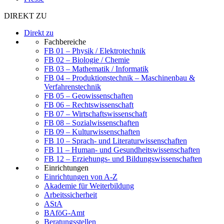
DIREKT ZU
Direkt zu
Fachbereiche
FB 01 – Physik / Elektrotechnik
FB 02 – Biologie / Chemie
FB 03 – Mathematik / Informatik
FB 04 – Produktionstechnik – Maschinenbau &
Verfahrenstechnik
FB 05 – Geowissenschaften
FB 06 – Rechtswissenschaft
FB 07 – Wirtschaftswissenschaft
FB 08 – Sozialwissenschaften
FB 09 – Kulturwissenschaften
FB 10 – Sprach- und Literaturwissenschaften
FB 11 – Human- und Gesundheitswissenschaften
FB 12 – Erziehungs- und Bildungswissenschaften
Einrichtungen
Einrichtungen von A-Z
Akademie für Weiterbildung
Arbeitssicherheit
AStA
BAföG-Amt
Beratungsstellen