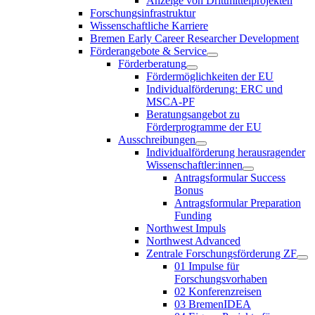
Anzeige von Drittmittelprojekten
Forschungsinfrastruktur
Wissenschaftliche Karriere
Bremen Early Career Researcher Development
Förderangebote & Service
Förderberatung
Fördermöglichkeiten der EU
Individualförderung: ERC und
MSCA-PF
Beratungsangebot zu
Förderprogramme der EU
Ausschreibungen
Individualförderung herausragender
Wissenschaftler:innen
Antragsformular Success
Bonus
Antragsformular Preparation
Funding
Northwest Impuls
Northwest Advanced
Zentrale Forschungsförderung ZF
01 Impulse für
Forschungsvorhaben
02 Konferenzreisen
03 BremenIDEA