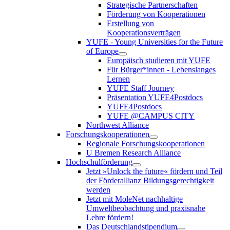
Strategische Partnerschaften
Förderung von Kooperationen
Erstellung von
Kooperationsverträgen
YUFE - Young Universities for the Future
of Europe
Europäisch studieren mit YUFE
Für Bürger*innen - Lebenslanges
Lernen
YUFE Staff Journey
Präsentation YUFE4Postdocs
YUFE4Postdocs
YUFE @CAMPUS CITY
Northwest Alliance
Forschungskooperationen
Regionale Forschungskooperationen
U Bremen Research Alliance
Hochschulförderung
Jetzt »Unlock the future« fördern und Teil
der Förderallianz Bildungsgerechtigkeit
werden
Jetzt mit MoleNet nachhaltige
Umweltbeobachtung und praxisnahe
Lehre fördern!
Das Deutschlandstipendium