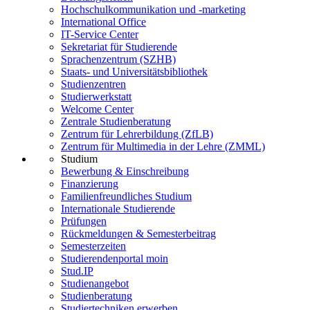
Hochschulkommunikation und -marketing
International Office
IT-Service Center
Sekretariat für Studierende
Sprachenzentrum (SZHB)
Staats- und Universitätsbibliothek
Studienzentren
Studierwerkstatt
Welcome Center
Zentrale Studienberatung
Zentrum für Lehrerbildung (ZfLB)
Zentrum für Multimedia in der Lehre (ZMML)
Studium
Bewerbung & Einschreibung
Finanzierung
Familienfreundliches Studium
Internationale Studierende
Prüfungen
Rückmeldungen & Semesterbeitrag
Semesterzeiten
Studierendenportal moin
Stud.IP
Studienangebot
Studienberatung
Studiertechniken erwerben