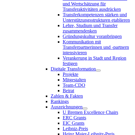
und Wertschätzung für
Transferaktivitäten ausdrücken
Transferkompetenzen stärken und
Unterstützungsstrukturen etablieren
Lehre, Studium und Transfer
zusammendenken
Gründungskultur voranbringen
Kommunikation mit
Transferpartnerinnen und -partnern
intensivieren
Verankerung in Stadt und Region
festigen
Digitale Transformation
Projekte
Mitgestalten
Team-CDO
Beirat
Zahlen & Fakten
Rankings
Auszeichnungen
U Bremen Excellence Chairs
ERC Grants
EIC Grants
Leibniz-Preis
Heinz Maier-Leibnitz-Preis