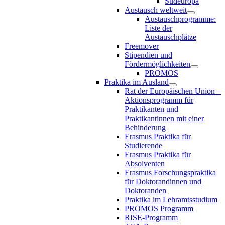
Südeuropa
Austausch weltweit
Austauschprogramme:
Liste der
Austauschplätze
Freemover
Stipendien und
Fördermöglichkeiten
PROMOS
Praktika im Ausland
Rat der Europäischen Union –
Aktionsprogramm für
Praktikanten und
Praktikantinnen mit einer
Behinderung
Erasmus Praktika für
Studierende
Erasmus Praktika für
Absolventen
Erasmus Forschungspraktika
für Doktorandinnen und
Doktoranden
Praktika im Lehramtsstudium
PROMOS Programm
RISE-Programm