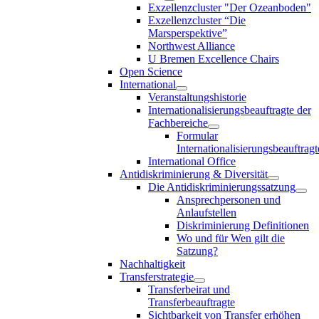
Exzellenzcluster "Der Ozeanboden"
Exzellenzcluster “Die
Marsperspektive”
Northwest Alliance
U Bremen Excellence Chairs
Open Science
International
Veranstaltungshistorie
Internationalisierungsbeauftragte der
Fachbereiche
Formular
Internationalisierungsbeauftragt
International Office
Antidiskriminierung & Diversität
Die Antidiskriminierungssatzung
Ansprechpersonen und
Anlaufstellen
Diskriminierung Definitionen
Wo und für Wen gilt die
Satzung?
Nachhaltigkeit
Transferstrategie
Transferbeirat und
Transferbeauftragte
Sichtbarkeit von Transfer erhöhen