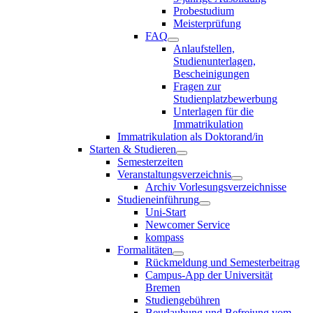
Probestudium
Meisterprüfung
FAQ
Anlaufstellen,
Studienunterlagen,
Bescheinigungen
Fragen zur
Studienplatzbewerbung
Unterlagen für die
Immatrikulation
Immatrikulation als Doktorand/in
Starten & Studieren
Semesterzeiten
Veranstaltungsverzeichnis
Archiv Vorlesungsverzeichnisse
Studieneinführung
Uni-Start
Newcomer Service
kompass
Formalitäten
Rückmeldung und Semesterbeitrag
Campus-App der Universität
Bremen
Studiengebühren
Beurlaubung und Befreiung vom