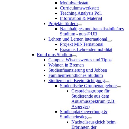
Modulwerkstatt
Curriculumswerkstatt
Teaching Analysis Poll
Information & Material
Projekte fördern
Nachhaltiges und transdisziplinäres
Studium - nuts@UB
Lehren und Lernen international
Projekt MINTernational
Erasmus-Lehrendenmobilität
Rund ums Studium
Campus: Wissenswertes und Tipps
Wohnen in Bremen
Studienfinanzierung und Jobben
Familienfreundliches Studium
Studieren mit Beeinträchtigung
Studentische Gruppenangebote
Gesprächsgruppe für
Studierende aus dem
Autismusspektrum (z.B.
Asperger)
Studienplatzbewerbung &
Studieneinstieg
Nachteilsausgleich beim
Erbringen der