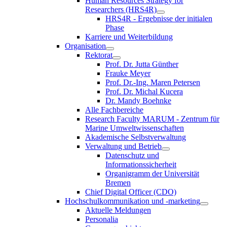
Human Resources Strategy for
Researchers (HRS4R)
HRS4R - Ergebnisse der initialen
Phase
Karriere und Weiterbildung
Organisation
Rektorat
Prof. Dr. Jutta Günther
Frauke Meyer
Prof. Dr.-Ing. Maren Petersen
Prof. Dr. Michal Kucera
Dr. Mandy Boehnke
Alle Fachbereiche
Research Faculty MARUM - Zentrum für
Marine Umweltwissenschaften
Akademische Selbstverwaltung
Verwaltung und Betrieb
Datenschutz und
Informationssicherheit
Organigramm der Universität
Bremen
Chief Digital Officer (CDO)
Hochschulkommunikation und -marketing
Aktuelle Meldungen
Personalia