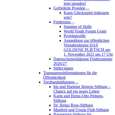
jetzt spenden!
Geförderte Projekte
Kann Glücksspiel risikoarm
sein?
Förderung
Summer of Skills
World Youth Forum Grant
Projektprofile
Anmeldung zur öffentlichen
Vergabesitzung DAS
GOLDENE PLIETSCH am
1. November 2021 um 17 Uhr
Datenschutzerklärung Förderanträge
2026/27
Stifter:innen
Transparenzinformationen für die
Öffentlichkeit
Treuhandstiftungen
Iris und Hartmut Jürgens Stiftung –
Chance auf ein neues Leben
Karin und Heinz-Otto Peitgen-
Stiftung
Dr. Heino Rose-Stiftung
Manfred und Ursula Fluß-Stiftung
Baumeister-Stiftung für