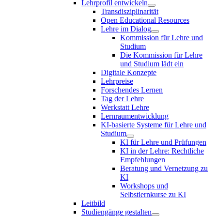
Lehrprofil entwickeln
Transdisziplinarität
Open Educational Resources
Lehre im Dialog
Kommission für Lehre und
Studium
Die Kommission für Lehre
und Studium lädt ein
Digitale Konzepte
Lehrpreise
Forschendes Lernen
Tag der Lehre
Werkstatt Lehre
Lernraumentwicklung
KI-basierte Systeme für Lehre und
Studium
KI für Lehre und Prüfungen
KI in der Lehre: Rechtliche
Empfehlungen
Beratung und Vernetzung zu
KI
Workshops und
Selbstlernkurse zu KI
Leitbild
Studiengänge gestalten