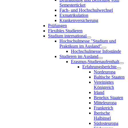
Semesterticket
Fach- und Hochschulwechsel
Exmatrikulation
Krankenversicherung
Prüfungen
Flexibles Studieren
Studium international
Hochschulmesse "Studium und
Praktikum im Ausland"
Hochschulmesse Infostände
Studieren im Ausland
Erasmus-Studienaufenthalt
Erfahrungsberichte
Nordeuropa
Baltische Staaten
Vereinigtes
Königreich
Irland
Benelux Staaten
Mitteleuropa
Frankreich
Iberische
Halbinsel
Südosteuropa