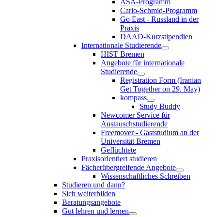
ASA-Programm
Carlo-Schmid-Programm
Go East - Russland in der
Praxis
DAAD-Kurzstipendien
Internationale Studierende
HIST Bremen
Angebote für internationale
Studierende
Registration Form (Iranian
Get Together on 29. May)
kompass
Study Buddy
Newcomer Service für
Austauschstudierende
Freemover - Gaststudium an der
Universität Bremen
Geflüchtete
Praxisorientiert studieren
Fächerübergreifende Angebote
Wissenschaftliches Schreiben
Studieren und dann?
Sich weiterbilden
Beratungsangebote
Gut lehren und lernen