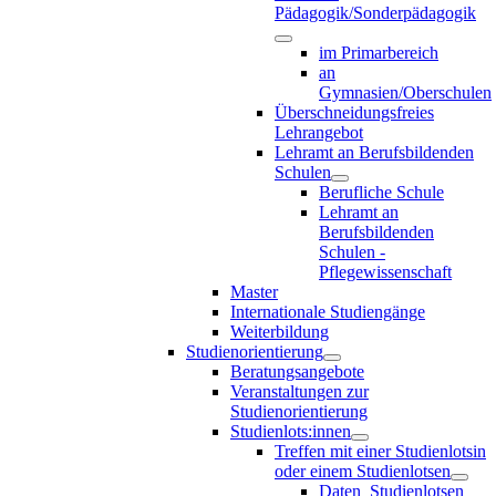
Pädagogik/Sonderpädagogik
im Primarbereich
an
Gymnasien/Oberschulen
Überschneidungsfreies
Lehrangebot
Lehramt an Berufsbildenden
Schulen
Berufliche Schule
Lehramt an
Berufsbildenden
Schulen -
Pflegewissenschaft
Master
Internationale Studiengänge
Weiterbildung
Studienorientierung
Beratungsangebote
Veranstaltungen zur
Studienorientierung
Studienlots:innen
Treffen mit einer Studienlotsin
oder einem Studienlotsen
Daten_Studienlotsen