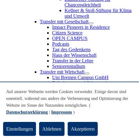
Chancengleichheit
Kellner & Stoll-Stiftung für Klima
und Umwelt
Transfer mit Gesellschaft
Impact Pioneers in Residence
Citizen Science
OPEN CAMPUS
Podcasts
Tag des Gedenkens
Haus der Wissenschaft
Transfer in der Lehre
Seniorenstudium
Transfer mit Wirtschaft
Uni Bremen Campus GmbH
Erfindungen und Schutzrechte
Partnerschaften und Beteiligungen
Auf unserer Webseite werden Cookies verwendet. Einige davon sind
Recruiting an der Universität Bremen
essentiell, während uns andere die Verbesserung und Optimierung der
Weiterbildung an der Universität Bremen
Transfer mit Schule
Website im Sinne der Nutzenden ermöglichen. (
Schülerinnen und Schüler
Datenschutzerklärung
|
Impressum
)
MINT-Schnupperstudium
Schulklassen
Lehrkräfte
Einstellungen
Ablehnen
Akzeptieren
Gründungsunterstützung
UniTransfer - Servicestelle für Transferaktivitäten