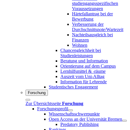
studiengangsspezifischen
Voraussetzungen
Härtefallantrag bei der
Bewerbung
Verbesserung der
Durchschnittsnote/Wartezeit
Nachteilsausgleich bei
Finanzen
Wohnen
Chancengleichheit bei
Studienleistungen
Beratung und Information
Orientierung auf dem Campus
Lernhilfsmittel & -räume
Auszeit vom Uni-Alltag
Information für Lehrende
Studentisches Engagement
Forschung
Zur Übersichtsseite
Forschung
Forschungsprofil
Wissenschaftsschwerpunkte
Open Access an der Universität Bremen
Predatory Publishing
Rankings