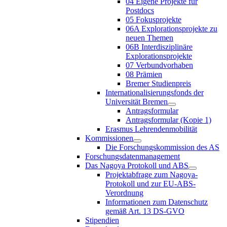
04 Eigene Projekte für
Postdocs
05 Fokusprojekte
06A Explorationsprojekte zu
neuen Themen
06B Interdisziplinäre
Explorationsprojekte
07 Verbundvorhaben
08 Prämien
Bremer Studienpreis
Internationalisierungsfonds der
Universität Bremen
Antragsformular
Antragsformular (Kopie 1)
Erasmus Lehrendenmobilität
Kommissionen
Die Forschungskommission des AS
Forschungsdatenmanagement
Das Nagoya Protokoll und ABS
Projektabfrage zum Nagoya-
Protokoll und zur EU-ABS-
Verordnung
Informationen zum Datenschutz
gemäß Art. 13 DS-GVO
Stipendien