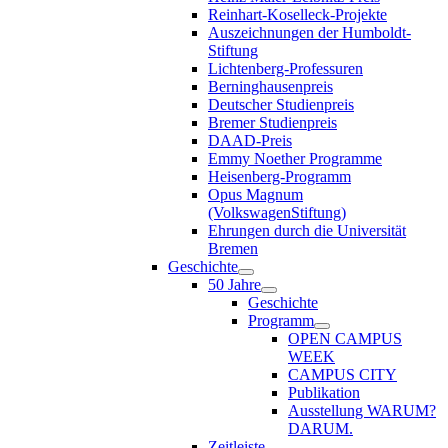
Reinhart-Koselleck-Projekte
Auszeichnungen der Humboldt-
Stiftung
Lichtenberg-Professuren
Berninghausenpreis
Deutscher Studienpreis
Bremer Studienpreis
DAAD-Preis
Emmy Noether Programme
Heisenberg-Programm
Opus Magnum
(VolkswagenStiftung)
Ehrungen durch die Universität
Bremen
Geschichte
50 Jahre
Geschichte
Programm
OPEN CAMPUS
WEEK
CAMPUS CITY
Publikation
Ausstellung WARUM?
DARUM.
Zeitleiste