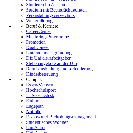
Studieren im Ausland
Studium mit Beeinträchtigungen
Veranstaltungsverzeichnis
Weiterbildung
Beruf & Karriere
CareerCenter
Mentoring-Programme
Promotion
Dual Career
Unternehmensgründung
Die Uni als Arbeitgeber
Stellenangebote an der Uni
Berufsausbildung und -orientierung
Kinderbetreuung
Campus
Essen/Mensen
Hochschulsport
IT-Servicedesk
Kultur
Lageplan
Notfälle
Risiko- und Bedrohungsmanagement
Studentisches Wohnen
Uni-Shop
Uni-Account