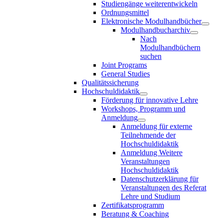
Studiengänge weiterentwickeln
Ordnungsmittel
Elektronische Modulhandbücher
Modulhandbucharchiv
Nach
Modulhandbüchern
suchen
Joint Programs
General Studies
Qualitätssicherung
Hochschuldidaktik
Förderung für innovative Lehre
Workshops, Programm und
Anmeldung
Anmeldung für externe
Teilnehmende der
Hochschuldidaktik
Anmeldung Weitere
Veranstaltungen
Hochschuldidaktik
Datenschutzerklärung für
Veranstaltungen des Referat
Lehre und Studium
Zertifikatsprogramm
Beratung & Coaching