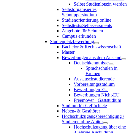
Selbst Studienlots:in werden
Selbstorganisiertes
Schnupperstudium
Studienorientierung online
Selbsttests/Selfassessments
Angebote für Schulen
Campus erkunden
Studienplatzbewerbung
Bachelor & Rechtswissenschaft
Master
Bewerbungen aus dem Ausland
Deutschkenntnisse
Sprachschulen in
Bremen
Austauschstudierende
Vorbereitungsstudium
Bewerbungen EU
Bewerbungen Nicht-EU
Freemover - Gaststudium
Studium für Geflüchtete
Neben- & Gasthörer
Hochschulzugangsberechtigung /
Studieren ohne Abitur
Hochschulzugang über eine
3-jährige Ausbildung