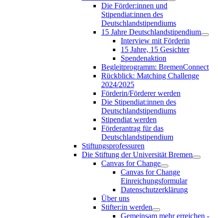
Die Förder:innen und
Stipendiat:innen des
Deutschlandstipendiums
15 Jahre Deutschlandstipendium
Interview mit Förderin
15 Jahre, 15 Gesichter
Spendenaktion
Begleitprogramm: BremenConnect
Rückblick: Matching Challenge
2024/2025
Förderin/Förderer werden
Die Stipendiat:innen des
Deutschlandstipendiums
Stipendiat werden
Förderantrag für das
Deutschlandstipendium
Stiftungsprofessuren
Die Stiftung der Universität Bremen
Canvas for Change
Canvas for Change
Einreichungsformular
Datenschutzerklärung
Über uns
Stifter:in werden
Gemeinsam mehr erreichen -