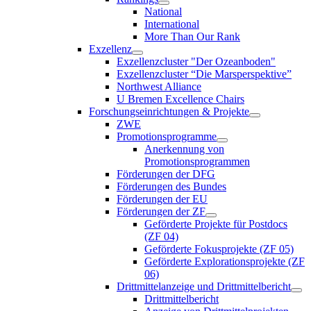
National
International
More Than Our Rank
Exzellenz
Exzellenzcluster "Der Ozeanboden"
Exzellenzcluster “Die Marsperspektive”
Northwest Alliance
U Bremen Excellence Chairs
Forschungseinrichtungen & Projekte
ZWE
Promotionsprogramme
Anerkennung von
Promotionsprogrammen
Förderungen der DFG
Förderungen des Bundes
Förderungen der EU
Förderungen der ZF
Geförderte Projekte für Postdocs
(ZF 04)
Geförderte Fokusprojekte (ZF 05)
Geförderte Explorationsprojekte (ZF
06)
Drittmittelanzeige und Drittmittelbericht
Drittmittelbericht