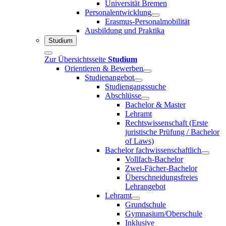
Universität Bremen
Personalentwicklung
Erasmus-Personalmobilität
Ausbildung und Praktika
Studium
Zur Übersichtsseite
Studium
Orientieren & Bewerben
Studienangebot
Studiengangssuche
Abschlüsse
Bachelor & Master
Lehramt
Rechtswissenschaft (Erste
juristische Prüfung / Bachelor
of Laws)
Bachelor fachwissenschaftlich
Vollfach-Bachelor
Zwei-Fächer-Bachelor
Überschneidungsfreies
Lehrangebot
Lehramt
Grundschule
Gymnasium/Oberschule
Inklusive