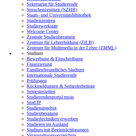
Sekretariat für Studierende
Sprachenzentrum (SZHB)
Staats- und Universitätsbibliothek
Studienzentren
Studierwerkstatt
Welcome Center
Zentrale Studienberatung
Zentrum für Lehrerbildung (ZfLB)
Zentrum für Multimedia in der Lehre (ZMML)
Studium
Bewerbung & Einschreibung
Finanzierung
Familienfreundliches Studium
Internationale Studierende
Prüfungen
Rückmeldungen & Semesterbeitrag
Semesterzeiten
Studierendenportal moin
Stud.IP
Studienangebot
Studienberatung
Studiertechniken erwerben
Studieren im Ausland
Studium mit Beeinträchtigungen
Veranstaltungsverzeichnis