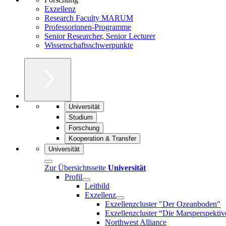
Exzellenz
Research Faculty MARUM
Professorinnen-Programme
Senior Researcher, Senior Lecturer
Wissenschaftsschwerpunkte
Universität
Studium
Forschung
Kooperation & Transfer
Universität
Zur Übersichtsseite
Universität
Profil
Leitbild
Exzellenz
Exzellenzcluster "Der Ozeanboden"
Exzellenzcluster “Die Marsperspektiv
Northwest Alliance