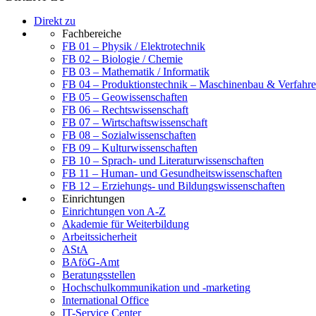
Direkt zu
Fachbereiche
FB 01 – Physik / Elektrotechnik
FB 02 – Biologie / Chemie
FB 03 – Mathematik / Informatik
FB 04 – Produktionstechnik – Maschinenbau & Verfahre
FB 05 – Geowissenschaften
FB 06 – Rechtswissenschaft
FB 07 – Wirtschaftswissenschaft
FB 08 – Sozialwissenschaften
FB 09 – Kulturwissenschaften
FB 10 – Sprach- und Literaturwissenschaften
FB 11 – Human- und Gesundheitswissenschaften
FB 12 – Erziehungs- und Bildungswissenschaften
Einrichtungen
Einrichtungen von A-Z
Akademie für Weiterbildung
Arbeitssicherheit
AStA
BAföG-Amt
Beratungsstellen
Hochschulkommunikation und -marketing
International Office
IT-Service Center