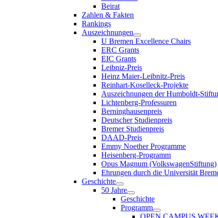
Beirat
Zahlen & Fakten
Rankings
Auszeichnungen
U Bremen Excellence Chairs
ERC Grants
EIC Grants
Leibniz-Preis
Heinz Maier-Leibnitz-Preis
Reinhart-Koselleck-Projekte
Auszeichnungen der Humboldt-Stiftu
Lichtenberg-Professuren
Berninghausenpreis
Deutscher Studienpreis
Bremer Studienpreis
DAAD-Preis
Emmy Noether Programme
Heisenberg-Programm
Opus Magnum (VolkswagenStiftung)
Ehrungen durch die Universität Brem
Geschichte
50 Jahre
Geschichte
Programm
OPEN CAMPUS WEE