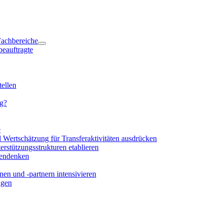
 Fachbereiche
beauftragte
ellen
ng?
e
d Wertschätzung für Transferaktivitäten ausdrücken
rstützungsstrukturen etablieren
mendenken
en und -partnern intensivieren
igen