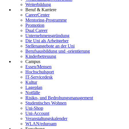
Weiterbildung
Beruf & Karriere
CareerCenter
Mentoring-Programme
Promotion
Dual Career
Unternehmensgründung
Die Uni als Arbeitgeber
Stellenangebote an der Uni
Berufsausbildung und -orientierung
Kinderbetreuung
Campus
Essen/Mensen
Hochschulsport
IT-Servicedesk
Kultur
Lageplan
Notfälle
Risiko- und Bedrohungsmanagement
Studentisches Wohnen
Uni-Shop
Uni-Account
Veranstaltungskalender
WLAN/eduroam
Forschung