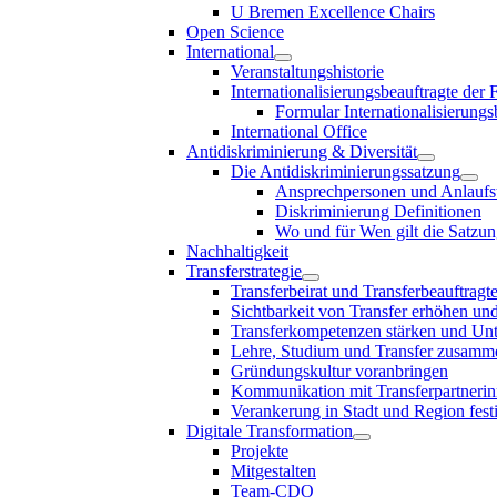
U Bremen Excellence Chairs
Open Science
International
Veranstaltungshistorie
Internationalisierungsbeauftragte der
Formular Internationalisierungs
International Office
Antidiskriminierung & Diversität
Die Antidiskriminierungssatzung
Ansprechpersonen und Anlaufst
Diskriminierung Definitionen
Wo und für Wen gilt die Satzu
Nachhaltigkeit
Transferstrategie
Transferbeirat und Transferbeauftragt
Sichtbarkeit von Transfer erhöhen un
Transferkompetenzen stärken und Unte
Lehre, Studium und Transfer zusam
Gründungskultur voranbringen
Kommunikation mit Transferpartnerinn
Verankerung in Stadt und Region fest
Digitale Transformation
Projekte
Mitgestalten
Team-CDO