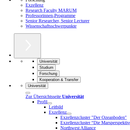
Exzellenz
Research Faculty MARUM
Professorinnen-Programme
Senior Researcher, Senior Lecturer
Wissenschaftsschwerpunkte
Universität
Studium
Forschung
Kooperation & Transfer
Universität
Zur Übersichtsseite
Universität
Profil
Leitbild
Exzellenz
Exzellenzcluster "Der Ozeanboden"
Exzellenzcluster “Die Marsperspektiv
Northwest Alliance