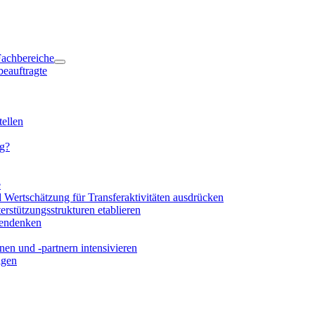
 Fachbereiche
beauftragte
ellen
ng?
e
d Wertschätzung für Transferaktivitäten ausdrücken
rstützungsstrukturen etablieren
mendenken
en und -partnern intensivieren
igen