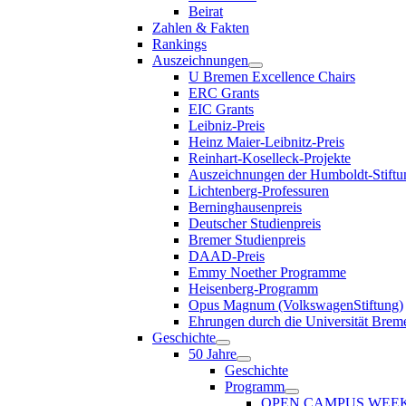
Beirat
Zahlen & Fakten
Rankings
Auszeichnungen
U Bremen Excellence Chairs
ERC Grants
EIC Grants
Leibniz-Preis
Heinz Maier-Leibnitz-Preis
Reinhart-Koselleck-Projekte
Auszeichnungen der Humboldt-Stiftu
Lichtenberg-Professuren
Berninghausenpreis
Deutscher Studienpreis
Bremer Studienpreis
DAAD-Preis
Emmy Noether Programme
Heisenberg-Programm
Opus Magnum (VolkswagenStiftung)
Ehrungen durch die Universität Brem
Geschichte
50 Jahre
Geschichte
Programm
OPEN CAMPUS WEE