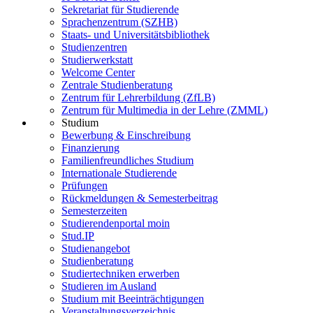
Sekretariat für Studierende
Sprachenzentrum (SZHB)
Staats- und Universitätsbibliothek
Studienzentren
Studierwerkstatt
Welcome Center
Zentrale Studienberatung
Zentrum für Lehrerbildung (ZfLB)
Zentrum für Multimedia in der Lehre (ZMML)
Studium
Bewerbung & Einschreibung
Finanzierung
Familienfreundliches Studium
Internationale Studierende
Prüfungen
Rückmeldungen & Semesterbeitrag
Semesterzeiten
Studierendenportal moin
Stud.IP
Studienangebot
Studienberatung
Studiertechniken erwerben
Studieren im Ausland
Studium mit Beeinträchtigungen
Veranstaltungsverzeichnis