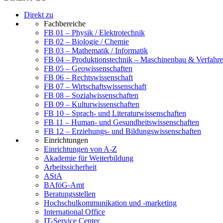
Direkt zu
Fachbereiche
FB 01 – Physik / Elektrotechnik
FB 02 – Biologie / Chemie
FB 03 – Mathematik / Informatik
FB 04 – Produktionstechnik – Maschinenbau & Verfahre
FB 05 – Geowissenschaften
FB 06 – Rechtswissenschaft
FB 07 – Wirtschaftswissenschaft
FB 08 – Sozialwissenschaften
FB 09 – Kulturwissenschaften
FB 10 – Sprach- und Literaturwissenschaften
FB 11 – Human- und Gesundheitswissenschaften
FB 12 – Erziehungs- und Bildungswissenschaften
Einrichtungen
Einrichtungen von A-Z
Akademie für Weiterbildung
Arbeitssicherheit
AStA
BAföG-Amt
Beratungsstellen
Hochschulkommunikation und -marketing
International Office
IT-Service Center