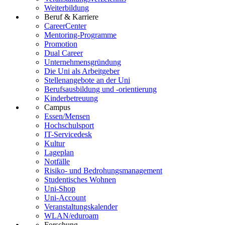
Weiterbildung
Beruf & Karriere
CareerCenter
Mentoring-Programme
Promotion
Dual Career
Unternehmensgründung
Die Uni als Arbeitgeber
Stellenangebote an der Uni
Berufsausbildung und -orientierung
Kinderbetreuung
Campus
Essen/Mensen
Hochschulsport
IT-Servicedesk
Kultur
Lageplan
Notfälle
Risiko- und Bedrohungsmanagement
Studentisches Wohnen
Uni-Shop
Uni-Account
Veranstaltungskalender
WLAN/eduroam
Forschung