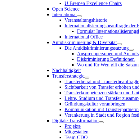
U Bremen Excellence Chairs
Open Science
International
Veranstaltungshistorie
Internationalisierungsbeauftragte der
Formular Internationalisierungs
International Office
Antidiskriminierung & Diversität
Die Antidiskriminierungssatzung
Ansprechpersonen und Anlaufst
Diskriminierung Definitionen
Wo und für Wen gilt die Satzu
Nachhaltigkeit
Transferstrategie
Transferbeirat und Transferbeauftragt
Sichtbarkeit von Transfer erhöhen un
Transferkompetenzen stärken und Unte
Lehre, Studium und Transfer zusam
Gründungskultur voranbringen
Kommunikation mit Transferpartnerinn
Verankerung in Stadt und Region fest
Digitale Transformation
Projekte
Mitgestalten
Team-CDO