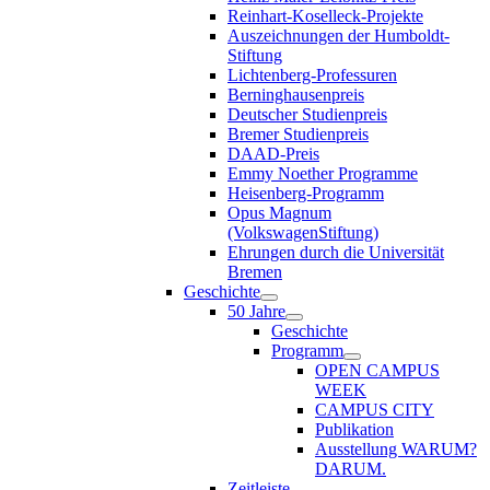
Reinhart-Koselleck-Projekte
Auszeichnungen der Humboldt-
Stiftung
Lichtenberg-Professuren
Berninghausenpreis
Deutscher Studienpreis
Bremer Studienpreis
DAAD-Preis
Emmy Noether Programme
Heisenberg-Programm
Opus Magnum
(VolkswagenStiftung)
Ehrungen durch die Universität
Bremen
Geschichte
50 Jahre
Geschichte
Programm
OPEN CAMPUS
WEEK
CAMPUS CITY
Publikation
Ausstellung WARUM?
DARUM.
Zeitleiste