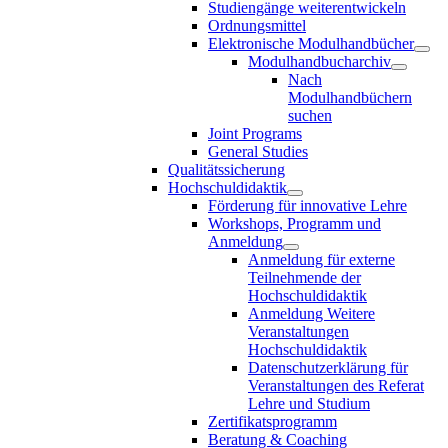
Studiengänge weiterentwickeln
Ordnungsmittel
Elektronische Modulhandbücher
Modulhandbucharchiv
Nach
Modulhandbüchern
suchen
Joint Programs
General Studies
Qualitätssicherung
Hochschuldidaktik
Förderung für innovative Lehre
Workshops, Programm und
Anmeldung
Anmeldung für externe
Teilnehmende der
Hochschuldidaktik
Anmeldung Weitere
Veranstaltungen
Hochschuldidaktik
Datenschutzerklärung für
Veranstaltungen des Referat
Lehre und Studium
Zertifikatsprogramm
Beratung & Coaching