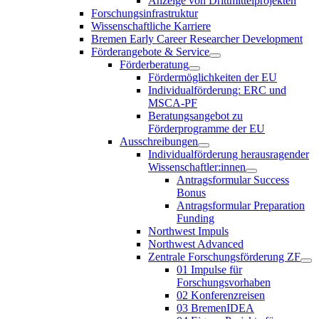
Anzeige von Drittmittelprojekten
Forschungsinfrastruktur
Wissenschaftliche Karriere
Bremen Early Career Researcher Development
Förderangebote & Service
Förderberatung
Fördermöglichkeiten der EU
Individualförderung: ERC und
MSCA-PF
Beratungsangebot zu
Förderprogramme der EU
Ausschreibungen
Individualförderung herausragender
Wissenschaftler:innen
Antragsformular Success
Bonus
Antragsformular Preparation
Funding
Northwest Impuls
Northwest Advanced
Zentrale Forschungsförderung ZF
01 Impulse für
Forschungsvorhaben
02 Konferenzreisen
03 BremenIDEA