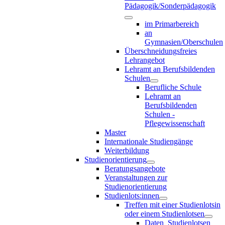
Pädagogik/Sonderpädagogik
im Primarbereich
an
Gymnasien/Oberschulen
Überschneidungsfreies
Lehrangebot
Lehramt an Berufsbildenden
Schulen
Berufliche Schule
Lehramt an
Berufsbildenden
Schulen -
Pflegewissenschaft
Master
Internationale Studiengänge
Weiterbildung
Studienorientierung
Beratungsangebote
Veranstaltungen zur
Studienorientierung
Studienlots:innen
Treffen mit einer Studienlotsin
oder einem Studienlotsen
Daten_Studienlotsen