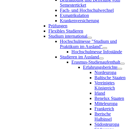
Semesterticket
Fach- und Hochschulwechsel
Exmatrikulation
Krankenversicherung
Prüfungen
Flexibles Studieren
Studium international
Hochschulmesse "Studium und
Praktikum im Ausland"
Hochschulmesse Infostände
Studieren im Ausland
Erasmus-Studienaufenthalt
Erfahrungsberichte
Nordeuropa
Baltische Staaten
Vereinigtes
Königreich
Irland
Benelux Staaten
Mitteleuropa
Frankreich
Iberische
Halbinsel
Südosteuropa