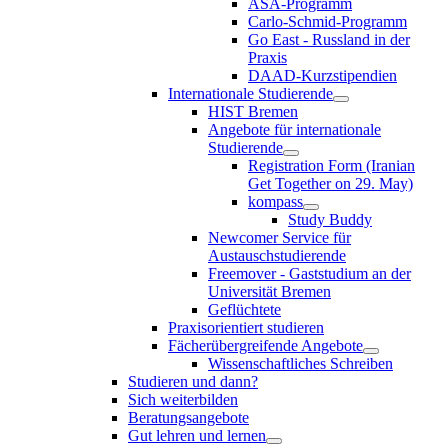
ASA-Programm
Carlo-Schmid-Programm
Go East - Russland in der
Praxis
DAAD-Kurzstipendien
Internationale Studierende
HIST Bremen
Angebote für internationale
Studierende
Registration Form (Iranian
Get Together on 29. May)
kompass
Study Buddy
Newcomer Service für
Austauschstudierende
Freemover - Gaststudium an der
Universität Bremen
Geflüchtete
Praxisorientiert studieren
Fächerübergreifende Angebote
Wissenschaftliches Schreiben
Studieren und dann?
Sich weiterbilden
Beratungsangebote
Gut lehren und lernen