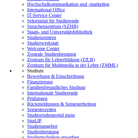
Hochschulkommunikation und -marketing
International Office
IT-Service Center
Sekretariat für Studierende
Sprachenzentrum (SZHB)
Staats- und Universitätsbibliothek
Studienzentren
Studierwerkstatt
Welcome Center
Zentrale Studienberatung
Zentrum für Lehrerbildung (ZfLB)
Zentrum für Multimedia in der Lehre (ZMML)
Studium
Bewerbung & Einschreibung
Finanzierung
Familienfreundliches Studium
Internationale Studierende
Prüfungen
Rückmeldungen & Semesterbeitrag
Semesterzeiten
Studierendenportal moin
Stud.IP
Studienangebot
Studienberatung
Studiertechniken erwerben