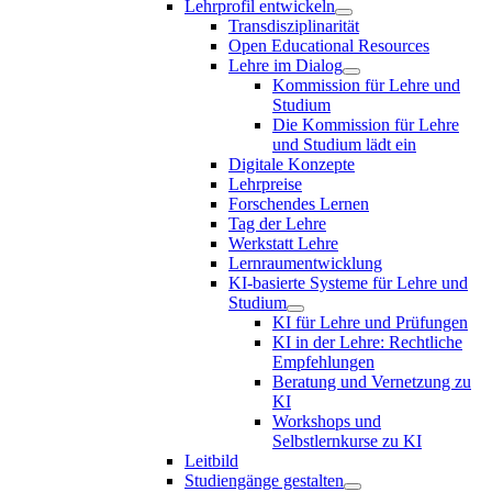
Lehrprofil entwickeln
Transdisziplinarität
Open Educational Resources
Lehre im Dialog
Kommission für Lehre und
Studium
Die Kommission für Lehre
und Studium lädt ein
Digitale Konzepte
Lehrpreise
Forschendes Lernen
Tag der Lehre
Werkstatt Lehre
Lernraumentwicklung
KI-basierte Systeme für Lehre und
Studium
KI für Lehre und Prüfungen
KI in der Lehre: Rechtliche
Empfehlungen
Beratung und Vernetzung zu
KI
Workshops und
Selbstlernkurse zu KI
Leitbild
Studiengänge gestalten