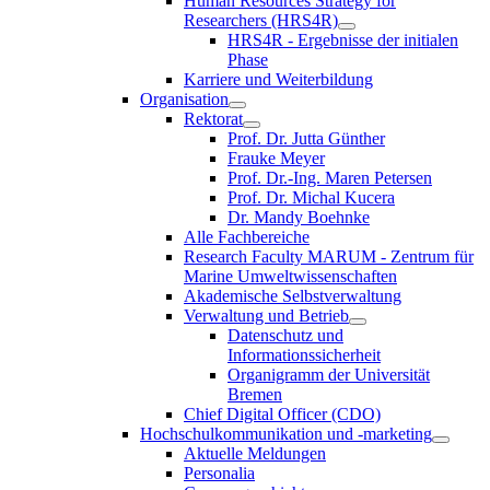
Human Resources Strategy for
Researchers (HRS4R)
HRS4R - Ergebnisse der initialen
Phase
Karriere und Weiterbildung
Organisation
Rektorat
Prof. Dr. Jutta Günther
Frauke Meyer
Prof. Dr.-Ing. Maren Petersen
Prof. Dr. Michal Kucera
Dr. Mandy Boehnke
Alle Fachbereiche
Research Faculty MARUM - Zentrum für
Marine Umweltwissenschaften
Akademische Selbstverwaltung
Verwaltung und Betrieb
Datenschutz und
Informationssicherheit
Organigramm der Universität
Bremen
Chief Digital Officer (CDO)
Hochschulkommunikation und -marketing
Aktuelle Meldungen
Personalia