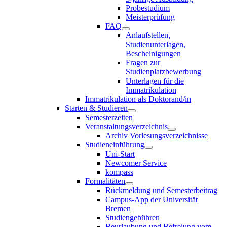
Probestudium
Meisterprüfung
FAQ
Anlaufstellen,
Studienunterlagen,
Bescheinigungen
Fragen zur
Studienplatzbewerbung
Unterlagen für die
Immatrikulation
Immatrikulation als Doktorand/in
Starten & Studieren
Semesterzeiten
Veranstaltungsverzeichnis
Archiv Vorlesungsverzeichnisse
Studieneinführung
Uni-Start
Newcomer Service
kompass
Formalitäten
Rückmeldung und Semesterbeitrag
Campus-App der Universität
Bremen
Studiengebühren
Beurlaubung und Befreiung vom