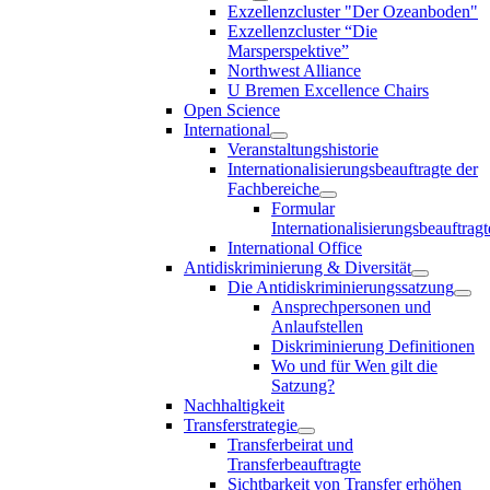
Exzellenzcluster "Der Ozeanboden"
Exzellenzcluster “Die
Marsperspektive”
Northwest Alliance
U Bremen Excellence Chairs
Open Science
International
Veranstaltungshistorie
Internationalisierungsbeauftragte der
Fachbereiche
Formular
Internationalisierungsbeauftragt
International Office
Antidiskriminierung & Diversität
Die Antidiskriminierungssatzung
Ansprechpersonen und
Anlaufstellen
Diskriminierung Definitionen
Wo und für Wen gilt die
Satzung?
Nachhaltigkeit
Transferstrategie
Transferbeirat und
Transferbeauftragte
Sichtbarkeit von Transfer erhöhen