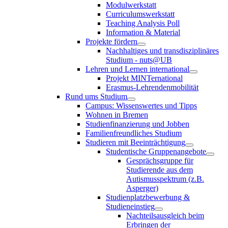
Modulwerkstatt
Curriculumswerkstatt
Teaching Analysis Poll
Information & Material
Projekte fördern
Nachhaltiges und transdisziplinäres
Studium - nuts@UB
Lehren und Lernen international
Projekt MINTernational
Erasmus-Lehrendenmobilität
Rund ums Studium
Campus: Wissenswertes und Tipps
Wohnen in Bremen
Studienfinanzierung und Jobben
Familienfreundliches Studium
Studieren mit Beeinträchtigung
Studentische Gruppenangebote
Gesprächsgruppe für
Studierende aus dem
Autismusspektrum (z.B.
Asperger)
Studienplatzbewerbung &
Studieneinstieg
Nachteilsausgleich beim
Erbringen der