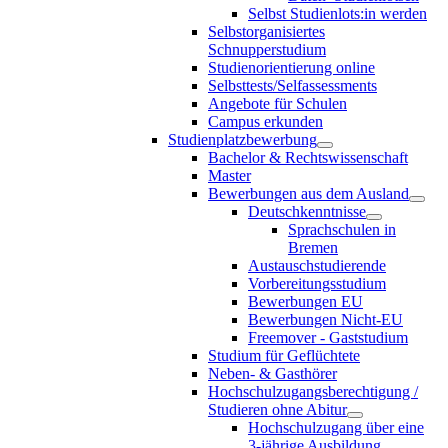
Selbst Studienlots:in werden
Selbstorganisiertes
Schnupperstudium
Studienorientierung online
Selbsttests/Selfassessments
Angebote für Schulen
Campus erkunden
Studienplatzbewerbung
Bachelor & Rechtswissenschaft
Master
Bewerbungen aus dem Ausland
Deutschkenntnisse
Sprachschulen in
Bremen
Austauschstudierende
Vorbereitungsstudium
Bewerbungen EU
Bewerbungen Nicht-EU
Freemover - Gaststudium
Studium für Geflüchtete
Neben- & Gasthörer
Hochschulzugangsberechtigung /
Studieren ohne Abitur
Hochschulzugang über eine
3-jährige Ausbildung