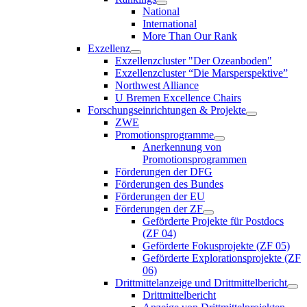
National
International
More Than Our Rank
Exzellenz
Exzellenzcluster "Der Ozeanboden"
Exzellenzcluster “Die Marsperspektive”
Northwest Alliance
U Bremen Excellence Chairs
Forschungseinrichtungen & Projekte
ZWE
Promotionsprogramme
Anerkennung von
Promotionsprogrammen
Förderungen der DFG
Förderungen des Bundes
Förderungen der EU
Förderungen der ZF
Geförderte Projekte für Postdocs
(ZF 04)
Geförderte Fokusprojekte (ZF 05)
Geförderte Explorationsprojekte (ZF
06)
Drittmittelanzeige und Drittmittelbericht
Drittmittelbericht