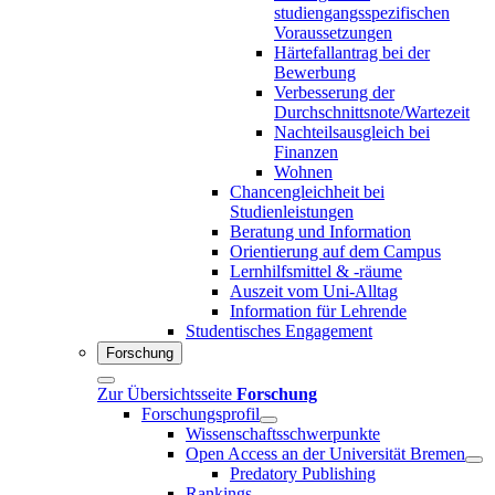
studiengangsspezifischen
Voraussetzungen
Härtefallantrag bei der
Bewerbung
Verbesserung der
Durchschnittsnote/Wartezeit
Nachteilsausgleich bei
Finanzen
Wohnen
Chancengleichheit bei
Studienleistungen
Beratung und Information
Orientierung auf dem Campus
Lernhilfsmittel & -räume
Auszeit vom Uni-Alltag
Information für Lehrende
Studentisches Engagement
Forschung
Zur Übersichtsseite
Forschung
Forschungsprofil
Wissenschaftsschwerpunkte
Open Access an der Universität Bremen
Predatory Publishing
Rankings