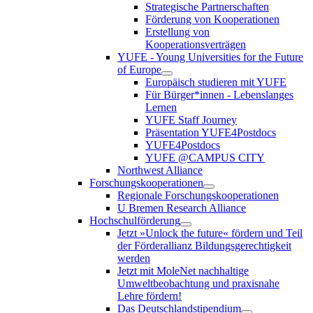
Strategische Partnerschaften
Förderung von Kooperationen
Erstellung von
Kooperationsverträgen
YUFE - Young Universities for the Future
of Europe
Europäisch studieren mit YUFE
Für Bürger*innen - Lebenslanges
Lernen
YUFE Staff Journey
Präsentation YUFE4Postdocs
YUFE4Postdocs
YUFE @CAMPUS CITY
Northwest Alliance
Forschungskooperationen
Regionale Forschungskooperationen
U Bremen Research Alliance
Hochschulförderung
Jetzt »Unlock the future« fördern und Teil
der Förderallianz Bildungsgerechtigkeit
werden
Jetzt mit MoleNet nachhaltige
Umweltbeobachtung und praxisnahe
Lehre fördern!
Das Deutschlandstipendium