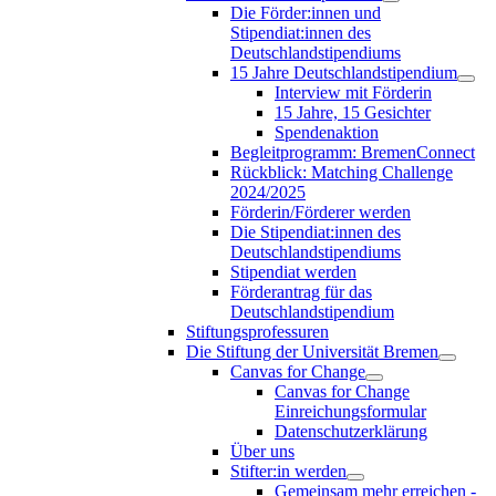
Die Förder:innen und
Stipendiat:innen des
Deutschlandstipendiums
15 Jahre Deutschlandstipendium
Interview mit Förderin
15 Jahre, 15 Gesichter
Spendenaktion
Begleitprogramm: BremenConnect
Rückblick: Matching Challenge
2024/2025
Förderin/Förderer werden
Die Stipendiat:innen des
Deutschlandstipendiums
Stipendiat werden
Förderantrag für das
Deutschlandstipendium
Stiftungsprofessuren
Die Stiftung der Universität Bremen
Canvas for Change
Canvas for Change
Einreichungsformular
Datenschutzerklärung
Über uns
Stifter:in werden
Gemeinsam mehr erreichen -