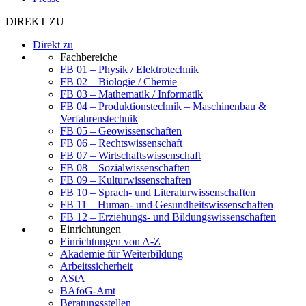
DIREKT ZU
Direkt zu
Fachbereiche
FB 01 – Physik / Elektrotechnik
FB 02 – Biologie / Chemie
FB 03 – Mathematik / Informatik
FB 04 – Produktionstechnik – Maschinenbau &
Verfahrenstechnik
FB 05 – Geowissenschaften
FB 06 – Rechtswissenschaft
FB 07 – Wirtschaftswissenschaft
FB 08 – Sozialwissenschaften
FB 09 – Kulturwissenschaften
FB 10 – Sprach- und Literaturwissenschaften
FB 11 – Human- und Gesundheitswissenschaften
FB 12 – Erziehungs- und Bildungswissenschaften
Einrichtungen
Einrichtungen von A-Z
Akademie für Weiterbildung
Arbeitssicherheit
AStA
BAföG-Amt
Beratungsstellen