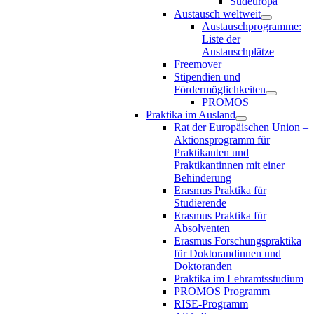
Südeuropa
Austausch weltweit
Austauschprogramme:
Liste der
Austauschplätze
Freemover
Stipendien und
Fördermöglichkeiten
PROMOS
Praktika im Ausland
Rat der Europäischen Union –
Aktionsprogramm für
Praktikanten und
Praktikantinnen mit einer
Behinderung
Erasmus Praktika für
Studierende
Erasmus Praktika für
Absolventen
Erasmus Forschungspraktika
für Doktorandinnen und
Doktoranden
Praktika im Lehramtsstudium
PROMOS Programm
RISE-Programm