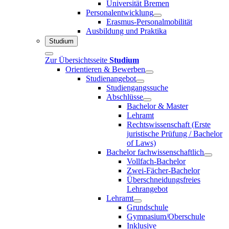
Universität Bremen
Personalentwicklung
Erasmus-Personalmobilität
Ausbildung und Praktika
Studium
Zur Übersichtsseite
Studium
Orientieren & Bewerben
Studienangebot
Studiengangssuche
Abschlüsse
Bachelor & Master
Lehramt
Rechtswissenschaft (Erste
juristische Prüfung / Bachelor
of Laws)
Bachelor fachwissenschaftlich
Vollfach-Bachelor
Zwei-Fächer-Bachelor
Überschneidungsfreies
Lehrangebot
Lehramt
Grundschule
Gymnasium/Oberschule
Inklusive