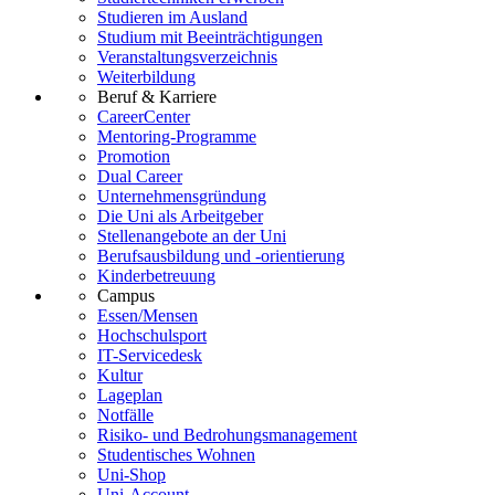
Studieren im Ausland
Studium mit Beeinträchtigungen
Veranstaltungsverzeichnis
Weiterbildung
Beruf & Karriere
CareerCenter
Mentoring-Programme
Promotion
Dual Career
Unternehmensgründung
Die Uni als Arbeitgeber
Stellenangebote an der Uni
Berufsausbildung und -orientierung
Kinderbetreuung
Campus
Essen/Mensen
Hochschulsport
IT-Servicedesk
Kultur
Lageplan
Notfälle
Risiko- und Bedrohungsmanagement
Studentisches Wohnen
Uni-Shop
Uni-Account