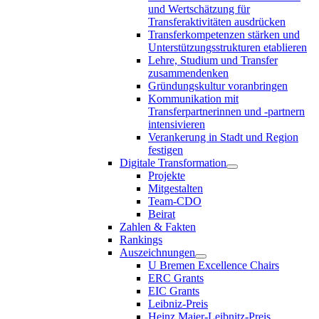
und Wertschätzung für
Transferaktivitäten ausdrücken
Transferkompetenzen stärken und
Unterstützungsstrukturen etablieren
Lehre, Studium und Transfer
zusammendenken
Gründungskultur voranbringen
Kommunikation mit
Transferpartnerinnen und -partnern
intensivieren
Verankerung in Stadt und Region
festigen
Digitale Transformation
Projekte
Mitgestalten
Team-CDO
Beirat
Zahlen & Fakten
Rankings
Auszeichnungen
U Bremen Excellence Chairs
ERC Grants
EIC Grants
Leibniz-Preis
Heinz Maier-Leibnitz-Preis