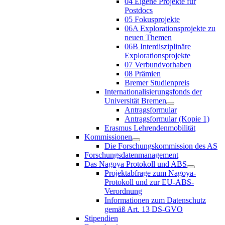
04 Eigene Projekte für
Postdocs
05 Fokusprojekte
06A Explorationsprojekte zu
neuen Themen
06B Interdisziplinäre
Explorationsprojekte
07 Verbundvorhaben
08 Prämien
Bremer Studienpreis
Internationalisierungsfonds der
Universität Bremen
Antragsformular
Antragsformular (Kopie 1)
Erasmus Lehrendenmobilität
Kommissionen
Die Forschungskommission des AS
Forschungsdatenmanagement
Das Nagoya Protokoll und ABS
Projektabfrage zum Nagoya-
Protokoll und zur EU-ABS-
Verordnung
Informationen zum Datenschutz
gemäß Art. 13 DS-GVO
Stipendien