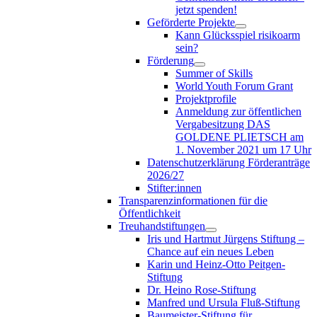
jetzt spenden!
Geförderte Projekte
Kann Glücksspiel risikoarm
sein?
Förderung
Summer of Skills
World Youth Forum Grant
Projektprofile
Anmeldung zur öffentlichen
Vergabesitzung DAS
GOLDENE PLIETSCH am
1. November 2021 um 17 Uhr
Datenschutzerklärung Förderanträge
2026/27
Stifter:innen
Transparenzinformationen für die
Öffentlichkeit
Treuhandstiftungen
Iris und Hartmut Jürgens Stiftung –
Chance auf ein neues Leben
Karin und Heinz-Otto Peitgen-
Stiftung
Dr. Heino Rose-Stiftung
Manfred und Ursula Fluß-Stiftung
Baumeister-Stiftung für