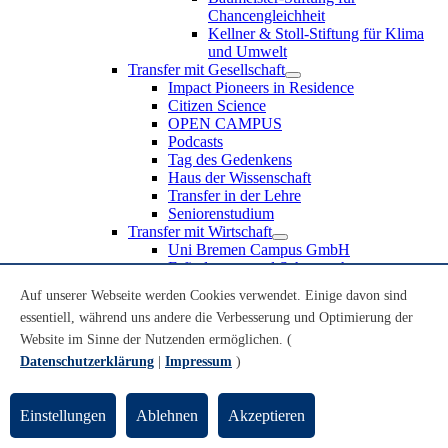
Chancengleichheit
Kellner & Stoll-Stiftung für Klima
und Umwelt
Transfer mit Gesellschaft
Impact Pioneers in Residence
Citizen Science
OPEN CAMPUS
Podcasts
Tag des Gedenkens
Haus der Wissenschaft
Transfer in der Lehre
Seniorenstudium
Transfer mit Wirtschaft
Uni Bremen Campus GmbH
Erfindungen und Schutzrechte
Partnerschaften und Beteiligungen
Auf unserer Webseite werden Cookies verwendet. Einige davon sind
Recruiting an der Universität Bremen
essentiell, während uns andere die Verbesserung und Optimierung der
Weiterbildung an der Universität Bremen
Transfer mit Schule
Website im Sinne der Nutzenden ermöglichen. (
Schülerinnen und Schüler
Datenschutzerklärung
|
Impressum
)
MINT-Schnupperstudium
Schulklassen
Lehrkräfte
Einstellungen
Ablehnen
Akzeptieren
Gründungsunterstützung
UniTransfer - Servicestelle für Transferaktivitäten