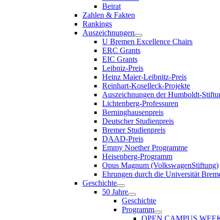
Beirat
Zahlen & Fakten
Rankings
Auszeichnungen
U Bremen Excellence Chairs
ERC Grants
EIC Grants
Leibniz-Preis
Heinz Maier-Leibnitz-Preis
Reinhart-Koselleck-Projekte
Auszeichnungen der Humboldt-Stiftu
Lichtenberg-Professuren
Berninghausenpreis
Deutscher Studienpreis
Bremer Studienpreis
DAAD-Preis
Emmy Noether Programme
Heisenberg-Programm
Opus Magnum (VolkswagenStiftung)
Ehrungen durch die Universität Brem
Geschichte
50 Jahre
Geschichte
Programm
OPEN CAMPUS WEE