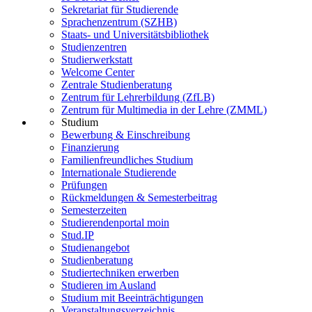
Sekretariat für Studierende
Sprachenzentrum (SZHB)
Staats- und Universitätsbibliothek
Studienzentren
Studierwerkstatt
Welcome Center
Zentrale Studienberatung
Zentrum für Lehrerbildung (ZfLB)
Zentrum für Multimedia in der Lehre (ZMML)
Studium
Bewerbung & Einschreibung
Finanzierung
Familienfreundliches Studium
Internationale Studierende
Prüfungen
Rückmeldungen & Semesterbeitrag
Semesterzeiten
Studierendenportal moin
Stud.IP
Studienangebot
Studienberatung
Studiertechniken erwerben
Studieren im Ausland
Studium mit Beeinträchtigungen
Veranstaltungsverzeichnis