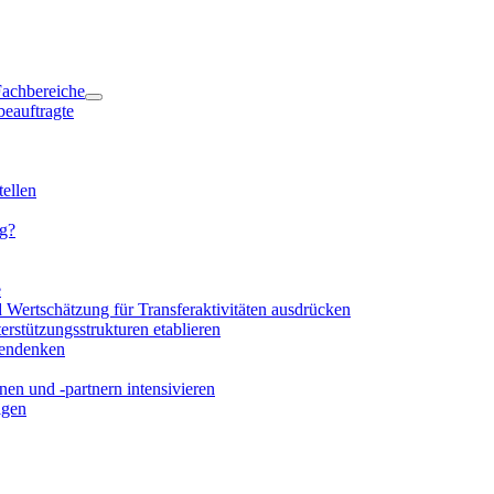
 Fachbereiche
beauftragte
ellen
ng?
e
d Wertschätzung für Transferaktivitäten ausdrücken
rstützungsstrukturen etablieren
mendenken
en und -partnern intensivieren
igen