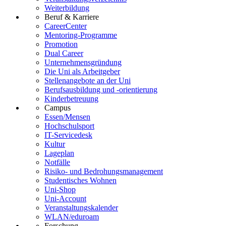
Weiterbildung
Beruf & Karriere
CareerCenter
Mentoring-Programme
Promotion
Dual Career
Unternehmensgründung
Die Uni als Arbeitgeber
Stellenangebote an der Uni
Berufsausbildung und -orientierung
Kinderbetreuung
Campus
Essen/Mensen
Hochschulsport
IT-Servicedesk
Kultur
Lageplan
Notfälle
Risiko- und Bedrohungsmanagement
Studentisches Wohnen
Uni-Shop
Uni-Account
Veranstaltungskalender
WLAN/eduroam
Forschung