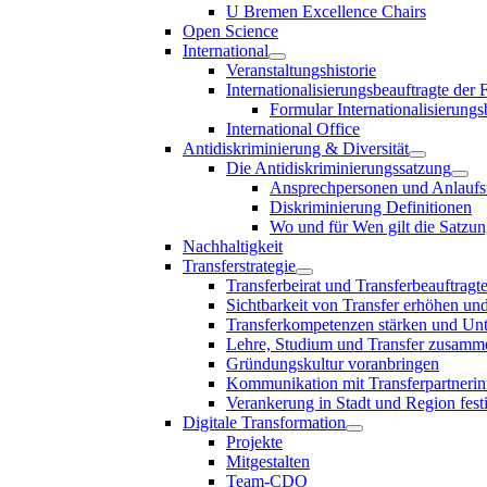
U Bremen Excellence Chairs
Open Science
International
Veranstaltungshistorie
Internationalisierungsbeauftragte der
Formular Internationalisierungs
International Office
Antidiskriminierung & Diversität
Die Antidiskriminierungssatzung
Ansprechpersonen und Anlaufst
Diskriminierung Definitionen
Wo und für Wen gilt die Satzu
Nachhaltigkeit
Transferstrategie
Transferbeirat und Transferbeauftragt
Sichtbarkeit von Transfer erhöhen un
Transferkompetenzen stärken und Unte
Lehre, Studium und Transfer zusam
Gründungskultur voranbringen
Kommunikation mit Transferpartnerinn
Verankerung in Stadt und Region fest
Digitale Transformation
Projekte
Mitgestalten
Team-CDO