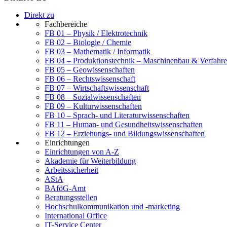
Direkt zu
Fachbereiche
FB 01 – Physik / Elektrotechnik
FB 02 – Biologie / Chemie
FB 03 – Mathematik / Informatik
FB 04 – Produktionstechnik – Maschinenbau & Verfahre
FB 05 – Geowissenschaften
FB 06 – Rechtswissenschaft
FB 07 – Wirtschaftswissenschaft
FB 08 – Sozialwissenschaften
FB 09 – Kulturwissenschaften
FB 10 – Sprach- und Literaturwissenschaften
FB 11 – Human- und Gesundheitswissenschaften
FB 12 – Erziehungs- und Bildungswissenschaften
Einrichtungen
Einrichtungen von A-Z
Akademie für Weiterbildung
Arbeitssicherheit
AStA
BAföG-Amt
Beratungsstellen
Hochschulkommunikation und -marketing
International Office
IT-Service Center