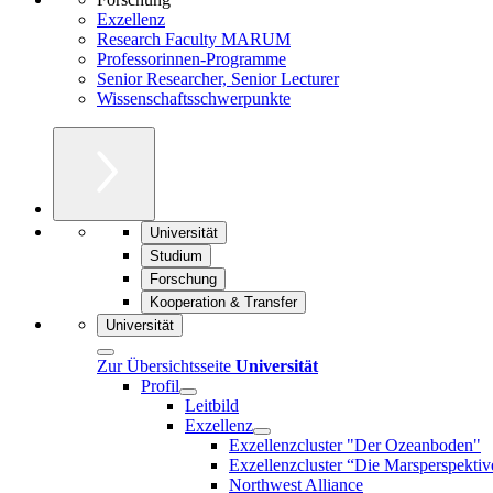
Exzellenz
Research Faculty MARUM
Professorinnen-Programme
Senior Researcher, Senior Lecturer
Wissenschaftsschwerpunkte
Universität
Studium
Forschung
Kooperation & Transfer
Universität
Zur Übersichtsseite
Universität
Profil
Leitbild
Exzellenz
Exzellenzcluster "Der Ozeanboden"
Exzellenzcluster “Die Marsperspektiv
Northwest Alliance