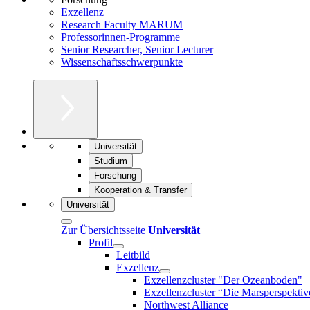
Exzellenz
Research Faculty MARUM
Professorinnen-Programme
Senior Researcher, Senior Lecturer
Wissenschaftsschwerpunkte
Universität
Studium
Forschung
Kooperation & Transfer
Universität
Zur Übersichtsseite
Universität
Profil
Leitbild
Exzellenz
Exzellenzcluster "Der Ozeanboden"
Exzellenzcluster “Die Marsperspektiv
Northwest Alliance