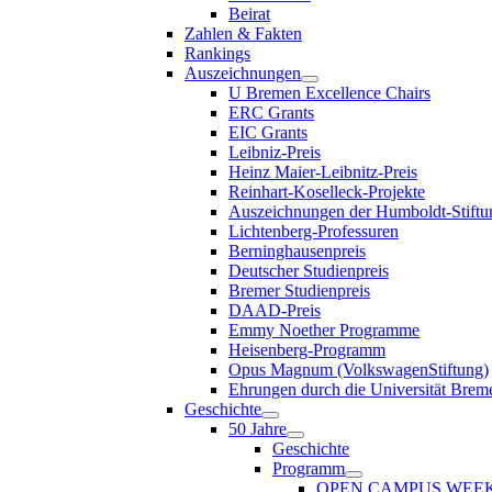
Beirat
Zahlen & Fakten
Rankings
Auszeichnungen
U Bremen Excellence Chairs
ERC Grants
EIC Grants
Leibniz-Preis
Heinz Maier-Leibnitz-Preis
Reinhart-Koselleck-Projekte
Auszeichnungen der Humboldt-Stiftu
Lichtenberg-Professuren
Berninghausenpreis
Deutscher Studienpreis
Bremer Studienpreis
DAAD-Preis
Emmy Noether Programme
Heisenberg-Programm
Opus Magnum (VolkswagenStiftung)
Ehrungen durch die Universität Brem
Geschichte
50 Jahre
Geschichte
Programm
OPEN CAMPUS WEE