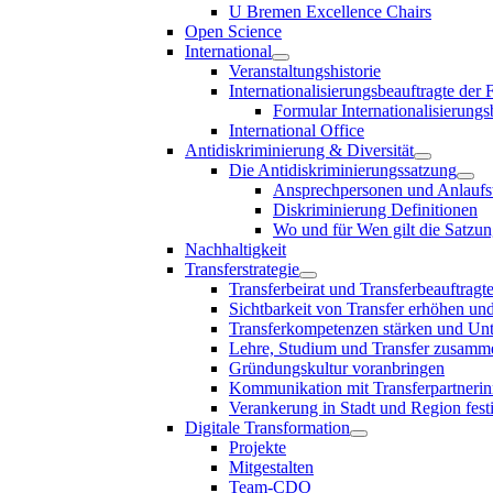
U Bremen Excellence Chairs
Open Science
International
Veranstaltungshistorie
Internationalisierungsbeauftragte der
Formular Internationalisierungs
International Office
Antidiskriminierung & Diversität
Die Antidiskriminierungssatzung
Ansprechpersonen und Anlaufst
Diskriminierung Definitionen
Wo und für Wen gilt die Satzu
Nachhaltigkeit
Transferstrategie
Transferbeirat und Transferbeauftragt
Sichtbarkeit von Transfer erhöhen un
Transferkompetenzen stärken und Unte
Lehre, Studium und Transfer zusam
Gründungskultur voranbringen
Kommunikation mit Transferpartnerinn
Verankerung in Stadt und Region fest
Digitale Transformation
Projekte
Mitgestalten
Team-CDO