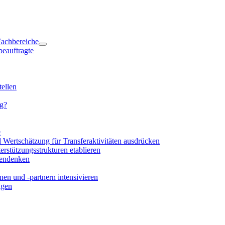
 Fachbereiche
beauftragte
ellen
ng?
e
d Wertschätzung für Transferaktivitäten ausdrücken
rstützungsstrukturen etablieren
mendenken
en und -partnern intensivieren
igen