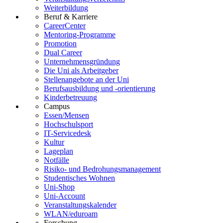
Weiterbildung
Beruf & Karriere
CareerCenter
Mentoring-Programme
Promotion
Dual Career
Unternehmensgründung
Die Uni als Arbeitgeber
Stellenangebote an der Uni
Berufsausbildung und -orientierung
Kinderbetreuung
Campus
Essen/Mensen
Hochschulsport
IT-Servicedesk
Kultur
Lageplan
Notfälle
Risiko- und Bedrohungsmanagement
Studentisches Wohnen
Uni-Shop
Uni-Account
Veranstaltungskalender
WLAN/eduroam
Forschung