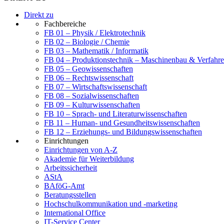
Direkt zu
Fachbereiche
FB 01 – Physik / Elektrotechnik
FB 02 – Biologie / Chemie
FB 03 – Mathematik / Informatik
FB 04 – Produktionstechnik – Maschinenbau & Verfahre
FB 05 – Geowissenschaften
FB 06 – Rechtswissenschaft
FB 07 – Wirtschaftswissenschaft
FB 08 – Sozialwissenschaften
FB 09 – Kulturwissenschaften
FB 10 – Sprach- und Literaturwissenschaften
FB 11 – Human- und Gesundheitswissenschaften
FB 12 – Erziehungs- und Bildungswissenschaften
Einrichtungen
Einrichtungen von A-Z
Akademie für Weiterbildung
Arbeitssicherheit
AStA
BAföG-Amt
Beratungsstellen
Hochschulkommunikation und -marketing
International Office
IT-Service Center