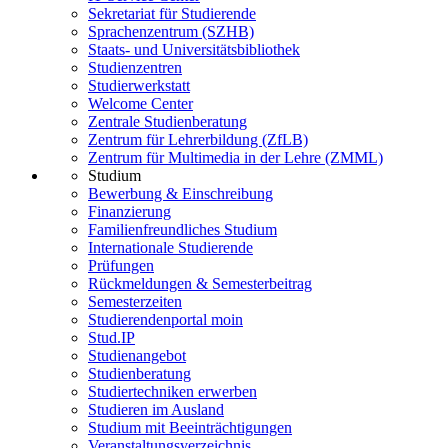
Sekretariat für Studierende
Sprachenzentrum (SZHB)
Staats- und Universitätsbibliothek
Studienzentren
Studierwerkstatt
Welcome Center
Zentrale Studienberatung
Zentrum für Lehrerbildung (ZfLB)
Zentrum für Multimedia in der Lehre (ZMML)
Studium
Bewerbung & Einschreibung
Finanzierung
Familienfreundliches Studium
Internationale Studierende
Prüfungen
Rückmeldungen & Semesterbeitrag
Semesterzeiten
Studierendenportal moin
Stud.IP
Studienangebot
Studienberatung
Studiertechniken erwerben
Studieren im Ausland
Studium mit Beeinträchtigungen
Veranstaltungsverzeichnis