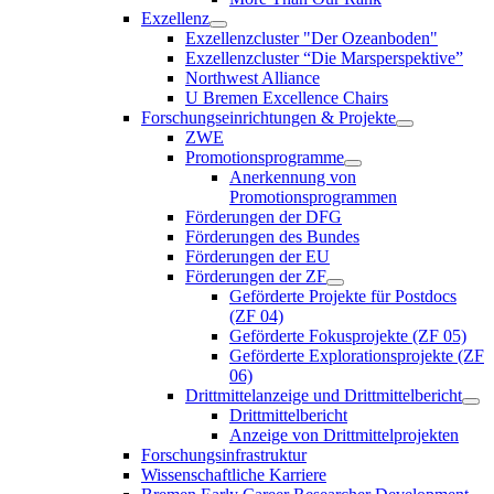
Exzellenz
Exzellenzcluster "Der Ozeanboden"
Exzellenzcluster “Die Marsperspektive”
Northwest Alliance
U Bremen Excellence Chairs
Forschungseinrichtungen & Projekte
ZWE
Promotionsprogramme
Anerkennung von
Promotionsprogrammen
Förderungen der DFG
Förderungen des Bundes
Förderungen der EU
Förderungen der ZF
Geförderte Projekte für Postdocs
(ZF 04)
Geförderte Fokusprojekte (ZF 05)
Geförderte Explorationsprojekte (ZF
06)
Drittmittelanzeige und Drittmittelbericht
Drittmittelbericht
Anzeige von Drittmittelprojekten
Forschungsinfrastruktur
Wissenschaftliche Karriere