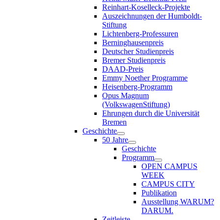
Reinhart-Koselleck-Projekte
Auszeichnungen der Humboldt-
Stiftung
Lichtenberg-Professuren
Berninghausenpreis
Deutscher Studienpreis
Bremer Studienpreis
DAAD-Preis
Emmy Noether Programme
Heisenberg-Programm
Opus Magnum
(VolkswagenStiftung)
Ehrungen durch die Universität
Bremen
Geschichte
50 Jahre
Geschichte
Programm
OPEN CAMPUS
WEEK
CAMPUS CITY
Publikation
Ausstellung WARUM?
DARUM.
Zeitleiste