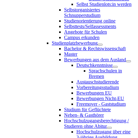
Selbst Studienlots:in werden
Selbstorganisiertes
Schnupperstudium
Studienorientierung online
Selbsttests/Selfassessments
Angebote für Schulen
Campus erkunden
Studienplatzbewerbung
Bachelor & Rechtswissenschaft
Master
Bewerbungen aus dem Ausland
Deutschkenntnisse
Sprachschulen in
Bremen
Austauschstudierende
Vorbereitungsstudium
Bewerbungen EU
Bewerbungen Nicht-EU
Freemover - Gaststudium
Studium für Geflüchtete
Neben- & Gasthörer
Hochschulzugangsberechtigung /
Studieren ohne Abitur
Hochschulzugang über eine
3-jährige Ausbildung