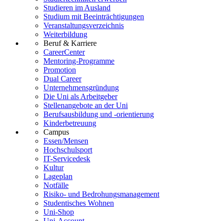
Studieren im Ausland
Studium mit Beeinträchtigungen
Veranstaltungsverzeichnis
Weiterbildung
Beruf & Karriere
CareerCenter
Mentoring-Programme
Promotion
Dual Career
Unternehmensgründung
Die Uni als Arbeitgeber
Stellenangebote an der Uni
Berufsausbildung und -orientierung
Kinderbetreuung
Campus
Essen/Mensen
Hochschulsport
IT-Servicedesk
Kultur
Lageplan
Notfälle
Risiko- und Bedrohungsmanagement
Studentisches Wohnen
Uni-Shop
Uni-Account