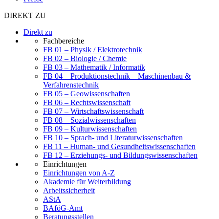
DIREKT ZU
Direkt zu
Fachbereiche
FB 01 – Physik / Elektrotechnik
FB 02 – Biologie / Chemie
FB 03 – Mathematik / Informatik
FB 04 – Produktionstechnik – Maschinenbau &
Verfahrenstechnik
FB 05 – Geowissenschaften
FB 06 – Rechtswissenschaft
FB 07 – Wirtschaftswissenschaft
FB 08 – Sozialwissenschaften
FB 09 – Kulturwissenschaften
FB 10 – Sprach- und Literaturwissenschaften
FB 11 – Human- und Gesundheitswissenschaften
FB 12 – Erziehungs- und Bildungswissenschaften
Einrichtungen
Einrichtungen von A-Z
Akademie für Weiterbildung
Arbeitssicherheit
AStA
BAföG-Amt
Beratungsstellen