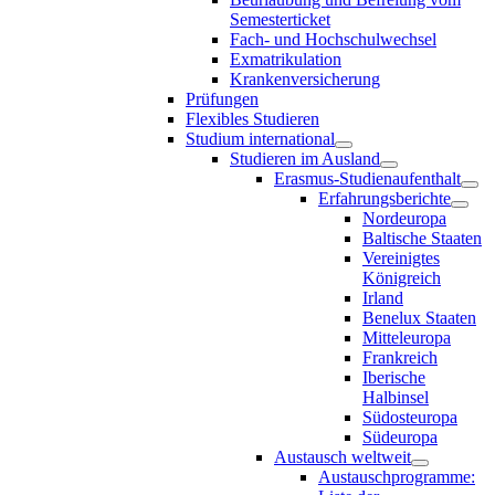
Semesterticket
Fach- und Hochschulwechsel
Exmatrikulation
Krankenversicherung
Prüfungen
Flexibles Studieren
Studium international
Studieren im Ausland
Erasmus-Studienaufenthalt
Erfahrungsberichte
Nordeuropa
Baltische Staaten
Vereinigtes
Königreich
Irland
Benelux Staaten
Mitteleuropa
Frankreich
Iberische
Halbinsel
Südosteuropa
Südeuropa
Austausch weltweit
Austauschprogramme: