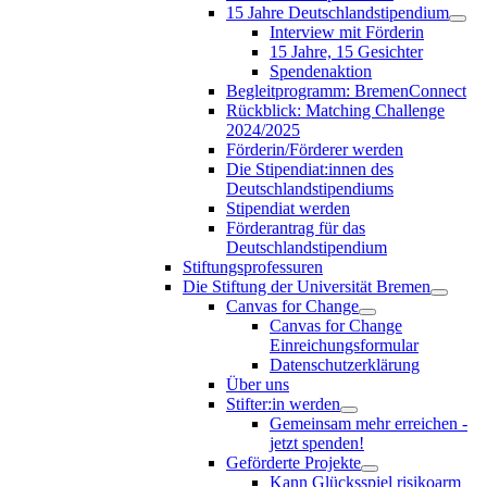
15 Jahre Deutschlandstipendium
Interview mit Förderin
15 Jahre, 15 Gesichter
Spendenaktion
Begleitprogramm: BremenConnect
Rückblick: Matching Challenge
2024/2025
Förderin/Förderer werden
Die Stipendiat:innen des
Deutschlandstipendiums
Stipendiat werden
Förderantrag für das
Deutschlandstipendium
Stiftungsprofessuren
Die Stiftung der Universität Bremen
Canvas for Change
Canvas for Change
Einreichungsformular
Datenschutzerklärung
Über uns
Stifter:in werden
Gemeinsam mehr erreichen -
jetzt spenden!
Geförderte Projekte
Kann Glücksspiel risikoarm