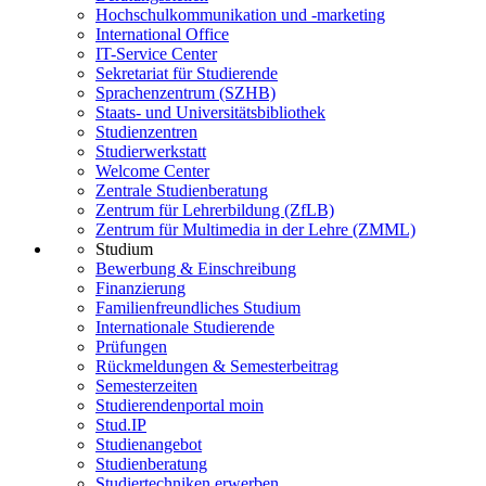
Hochschulkommunikation und -marketing
International Office
IT-Service Center
Sekretariat für Studierende
Sprachenzentrum (SZHB)
Staats- und Universitätsbibliothek
Studienzentren
Studierwerkstatt
Welcome Center
Zentrale Studienberatung
Zentrum für Lehrerbildung (ZfLB)
Zentrum für Multimedia in der Lehre (ZMML)
Studium
Bewerbung & Einschreibung
Finanzierung
Familienfreundliches Studium
Internationale Studierende
Prüfungen
Rückmeldungen & Semesterbeitrag
Semesterzeiten
Studierendenportal moin
Stud.IP
Studienangebot
Studienberatung
Studiertechniken erwerben