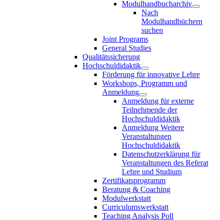
Modulhandbucharchiv
Nach
Modulhandbüchern
suchen
Joint Programs
General Studies
Qualitätssicherung
Hochschuldidaktik
Förderung für innovative Lehre
Workshops, Programm und
Anmeldung
Anmeldung für externe
Teilnehmende der
Hochschuldidaktik
Anmeldung Weitere
Veranstaltungen
Hochschuldidaktik
Datenschutzerklärung für
Veranstaltungen des Referat
Lehre und Studium
Zertifikatsprogramm
Beratung & Coaching
Modulwerkstatt
Curriculumswerkstatt
Teaching Analysis Poll