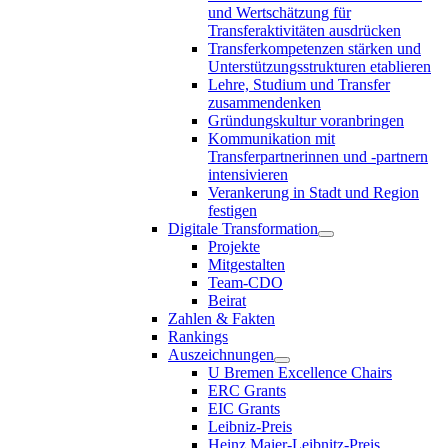
und Wertschätzung für
Transferaktivitäten ausdrücken
Transferkompetenzen stärken und
Unterstützungsstrukturen etablieren
Lehre, Studium und Transfer
zusammendenken
Gründungskultur voranbringen
Kommunikation mit
Transferpartnerinnen und -partnern
intensivieren
Verankerung in Stadt und Region
festigen
Digitale Transformation
Projekte
Mitgestalten
Team-CDO
Beirat
Zahlen & Fakten
Rankings
Auszeichnungen
U Bremen Excellence Chairs
ERC Grants
EIC Grants
Leibniz-Preis
Heinz Maier-Leibnitz-Preis