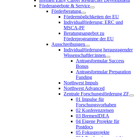
Bremen Early Career Researcher Development
Förderangebote & Service
Förderberatung
Fördermöglichkeiten der EU
Individualförderung: ERC und
MSCA-PF
Beratungsangebot zu
Förderprogramme der EU
Ausschreibungen
Individualförderung herausragender
Wissenschaftler:innen
Antragsformular Success
Bonus
Antragsformular Preparation
Funding
Northwest Impuls
Northwest Advanced
Zentrale Forschungsförderung ZF
01 Impulse für
Forschungsvorhaben
02 Konferenzreisen
03 BremenIDEA
04 Eigene Projekte für
Postdocs
05 Fokusprojekte