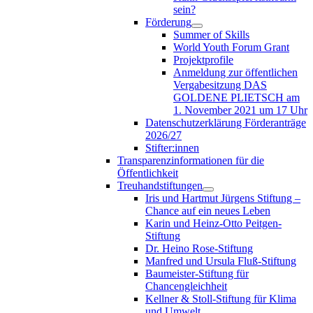
sein?
Förderung
Summer of Skills
World Youth Forum Grant
Projektprofile
Anmeldung zur öffentlichen
Vergabesitzung DAS
GOLDENE PLIETSCH am
1. November 2021 um 17 Uhr
Datenschutzerklärung Förderanträge
2026/27
Stifter:innen
Transparenzinformationen für die
Öffentlichkeit
Treuhandstiftungen
Iris und Hartmut Jürgens Stiftung –
Chance auf ein neues Leben
Karin und Heinz-Otto Peitgen-
Stiftung
Dr. Heino Rose-Stiftung
Manfred und Ursula Fluß-Stiftung
Baumeister-Stiftung für
Chancengleichheit
Kellner & Stoll-Stiftung für Klima
und Umwelt