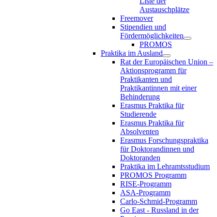
Liste der
Austauschplätze
Freemover
Stipendien und
Fördermöglichkeiten
PROMOS
Praktika im Ausland
Rat der Europäischen Union –
Aktionsprogramm für
Praktikanten und
Praktikantinnen mit einer
Behinderung
Erasmus Praktika für
Studierende
Erasmus Praktika für
Absolventen
Erasmus Forschungspraktika
für Doktorandinnen und
Doktoranden
Praktika im Lehramtsstudium
PROMOS Programm
RISE-Programm
ASA-Programm
Carlo-Schmid-Programm
Go East - Russland in der