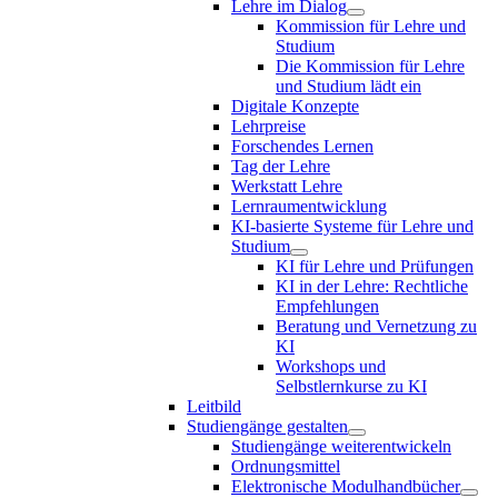
Lehre im Dialog
Kommission für Lehre und
Studium
Die Kommission für Lehre
und Studium lädt ein
Digitale Konzepte
Lehrpreise
Forschendes Lernen
Tag der Lehre
Werkstatt Lehre
Lernraumentwicklung
KI-basierte Systeme für Lehre und
Studium
KI für Lehre und Prüfungen
KI in der Lehre: Rechtliche
Empfehlungen
Beratung und Vernetzung zu
KI
Workshops und
Selbstlernkurse zu KI
Leitbild
Studiengänge gestalten
Studiengänge weiterentwickeln
Ordnungsmittel
Elektronische Modulhandbücher