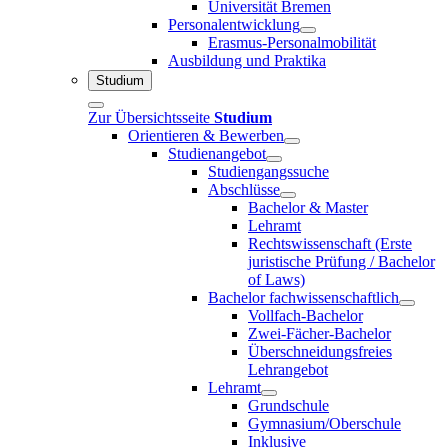
Universität Bremen
Personalentwicklung
Erasmus-Personalmobilität
Ausbildung und Praktika
Studium
Zur Übersichtsseite
Studium
Orientieren & Bewerben
Studienangebot
Studiengangssuche
Abschlüsse
Bachelor & Master
Lehramt
Rechtswissenschaft (Erste
juristische Prüfung / Bachelor
of Laws)
Bachelor fachwissenschaftlich
Vollfach-Bachelor
Zwei-Fächer-Bachelor
Überschneidungsfreies
Lehrangebot
Lehramt
Grundschule
Gymnasium/Oberschule
Inklusive