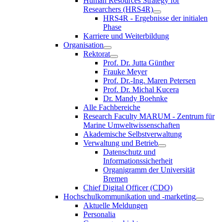
Human Resources Strategy for
Researchers (HRS4R)
HRS4R - Ergebnisse der initialen
Phase
Karriere und Weiterbildung
Organisation
Rektorat
Prof. Dr. Jutta Günther
Frauke Meyer
Prof. Dr.-Ing. Maren Petersen
Prof. Dr. Michal Kucera
Dr. Mandy Boehnke
Alle Fachbereiche
Research Faculty MARUM - Zentrum für
Marine Umweltwissenschaften
Akademische Selbstverwaltung
Verwaltung und Betrieb
Datenschutz und
Informationssicherheit
Organigramm der Universität
Bremen
Chief Digital Officer (CDO)
Hochschulkommunikation und -marketing
Aktuelle Meldungen
Personalia