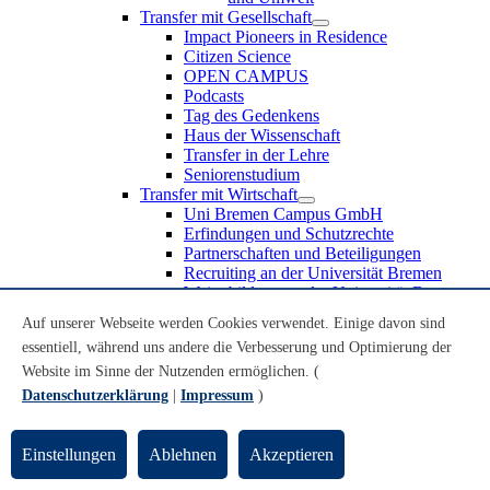
Transfer mit Gesellschaft
Impact Pioneers in Residence
Citizen Science
OPEN CAMPUS
Podcasts
Tag des Gedenkens
Haus der Wissenschaft
Transfer in der Lehre
Seniorenstudium
Transfer mit Wirtschaft
Uni Bremen Campus GmbH
Erfindungen und Schutzrechte
Partnerschaften und Beteiligungen
Recruiting an der Universität Bremen
Weiterbildung an der Universität Bremen
Transfer mit Schule
Auf unserer Webseite werden Cookies verwendet. Einige davon sind
Schülerinnen und Schüler
essentiell, während uns andere die Verbesserung und Optimierung der
MINT-Schnupperstudium
Schulklassen
Website im Sinne der Nutzenden ermöglichen. (
Lehrkräfte
Datenschutzerklärung
|
Impressum
)
Gründungsunterstützung
UniTransfer - Servicestelle für Transferaktivitäten
Einstellungen
Ablehnen
Akzeptieren
Transfermagazin der Universität Bremen
Transferpreis der Universität Bremen