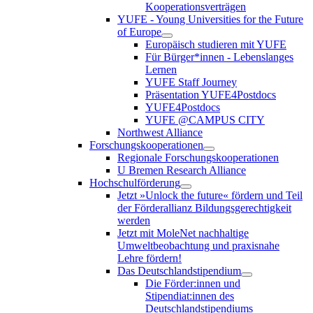
Kooperationsverträgen
YUFE - Young Universities for the Future
of Europe
Europäisch studieren mit YUFE
Für Bürger*innen - Lebenslanges
Lernen
YUFE Staff Journey
Präsentation YUFE4Postdocs
YUFE4Postdocs
YUFE @CAMPUS CITY
Northwest Alliance
Forschungskooperationen
Regionale Forschungskooperationen
U Bremen Research Alliance
Hochschulförderung
Jetzt »Unlock the future« fördern und Teil
der Förderallianz Bildungsgerechtigkeit
werden
Jetzt mit MoleNet nachhaltige
Umweltbeobachtung und praxisnahe
Lehre fördern!
Das Deutschlandstipendium
Die Förder:innen und
Stipendiat:innen des
Deutschlandstipendiums