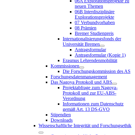
06A Explorationsprojekte zu
neuen Themen
06B Interdisziplinäre
Explorationsprojekte
07 Verbundvorhaben
08 Prämien
Bremer Studienpreis
Internationalisierungsfonds der
Universität Bremen
Antragsformular
Antragsformular (Kopie 1)
Erasmus Lehrendenmobilität
Kommissionen
Die Forschungskommission des AS
Forschungsdatenmanagement
Das Nagoya Protokoll und ABS
Projektabfrage zum Nagoya-
Protokoll und zur EU-ABS-
Verordnung
Informationen zum Datenschutz
gemäß Art. 13 DS-GVO
Stipendien
Downloads
Wissenschaftliche Integrität und Forschungsethik