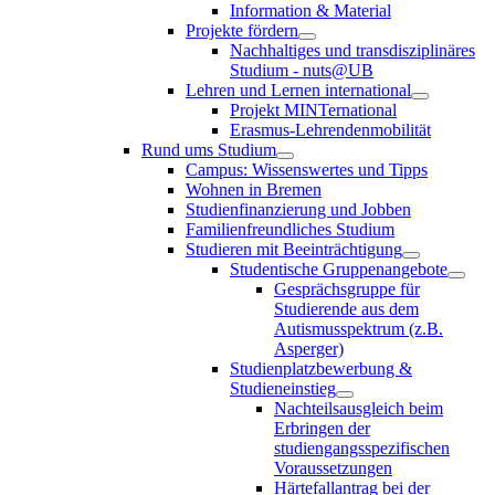
Information & Material
Projekte fördern
Nachhaltiges und transdisziplinäres
Studium - nuts@UB
Lehren und Lernen international
Projekt MINTernational
Erasmus-Lehrendenmobilität
Rund ums Studium
Campus: Wissenswertes und Tipps
Wohnen in Bremen
Studienfinanzierung und Jobben
Familienfreundliches Studium
Studieren mit Beeinträchtigung
Studentische Gruppenangebote
Gesprächsgruppe für
Studierende aus dem
Autismusspektrum (z.B.
Asperger)
Studienplatzbewerbung &
Studieneinstieg
Nachteilsausgleich beim
Erbringen der
studiengangsspezifischen
Voraussetzungen
Härtefallantrag bei der