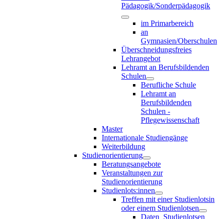
Pädagogik/Sonderpädagogik
im Primarbereich
an
Gymnasien/Oberschulen
Überschneidungsfreies
Lehrangebot
Lehramt an Berufsbildenden
Schulen
Berufliche Schule
Lehramt an
Berufsbildenden
Schulen -
Pflegewissenschaft
Master
Internationale Studiengänge
Weiterbildung
Studienorientierung
Beratungsangebote
Veranstaltungen zur
Studienorientierung
Studienlots:innen
Treffen mit einer Studienlotsin
oder einem Studienlotsen
Daten_Studienlotsen