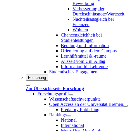
Bewerbung
Verbesserung der
Durchschnittsnote/Wartezeit
Nachteilsausgleich bei
Finanzen
Wohnen
Chancengleichheit bei
Studienleistungen
Beratung und Information
Orientierung auf dem Campus
Lernhilfsmittel & -räume
Auszeit vom Uni-Alltag
Information für Lehrende
Studentisches Engagement
Forschung
Zur Übersichtsseite
Forschung
Forschungsprofil
Wissenschaftsschwerpunkte
Open Access an der Universität Bremen
Predatory Publishing
Rankings
National
International
More Than Our Rank