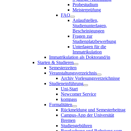
Probestudium
Meisterprüfung
FAQ
Anlaufstellen,
Studienunterlagen,
Bescheinigungen
Fragen zur
Studienplatzbewerbung
Unterlagen für die
Immatrikulation
Immatrikulation als Doktorand/in
Starten & Studieren
Semesterzeiten
Veranstaltungsverzeichnis
Archiv Vorlesungsverzeichnisse
Studieneinführung
Uni-Start
Newcomer Service
kompass
Formalitäten
Rückmeldung und Semesterbeitrag
Campus-App der Universität
Bremen
Studiengebühren
Beurlaubung und Befreiung vom