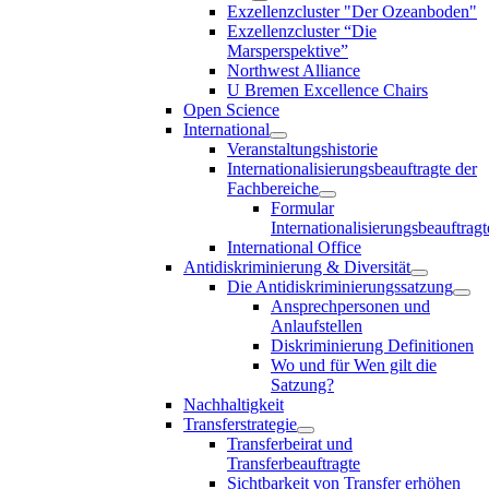
Exzellenzcluster "Der Ozeanboden"
Exzellenzcluster “Die
Marsperspektive”
Northwest Alliance
U Bremen Excellence Chairs
Open Science
International
Veranstaltungshistorie
Internationalisierungsbeauftragte der
Fachbereiche
Formular
Internationalisierungsbeauftragt
International Office
Antidiskriminierung & Diversität
Die Antidiskriminierungssatzung
Ansprechpersonen und
Anlaufstellen
Diskriminierung Definitionen
Wo und für Wen gilt die
Satzung?
Nachhaltigkeit
Transferstrategie
Transferbeirat und
Transferbeauftragte
Sichtbarkeit von Transfer erhöhen