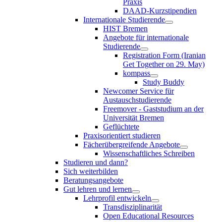
Praxis
DAAD-Kurzstipendien
Internationale Studierende
HIST Bremen
Angebote für internationale
Studierende
Registration Form (Iranian
Get Together on 29. May)
kompass
Study Buddy
Newcomer Service für
Austauschstudierende
Freemover - Gaststudium an der
Universität Bremen
Geflüchtete
Praxisorientiert studieren
Fächerübergreifende Angebote
Wissenschaftliches Schreiben
Studieren und dann?
Sich weiterbilden
Beratungsangebote
Gut lehren und lernen
Lehrprofil entwickeln
Transdisziplinarität
Open Educational Resources