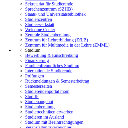
Sekretariat für Studierende
Sprachenzentrum (SZHB)
Staats- und Universitätsbibliothek
Studienzentren
Studierwerkstatt
Welcome Center
Zentrale Studienberatung
Zentrum für Lehrerbildung (ZfLB)
Zentrum für Multimedia in der Lehre (ZMML)
Studium
Bewerbung & Einschreibung
Finanzierung
Familienfreundliches Studium
Internationale Studierende
Prüfungen
Rückmeldungen & Semesterbeitrag
Semesterzeiten
Studierendenportal moin
Stud.IP
Studienangebot
Studienberatung
Studiertechniken erwerben
Studieren im Ausland
Studium mit Beeinträchtigungen
Veranstaltungsverzeichnis