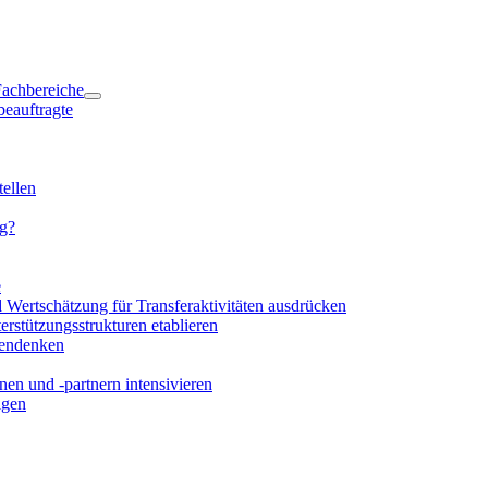
 Fachbereiche
beauftragte
ellen
ng?
e
d Wertschätzung für Transferaktivitäten ausdrücken
rstützungsstrukturen etablieren
mendenken
en und -partnern intensivieren
igen