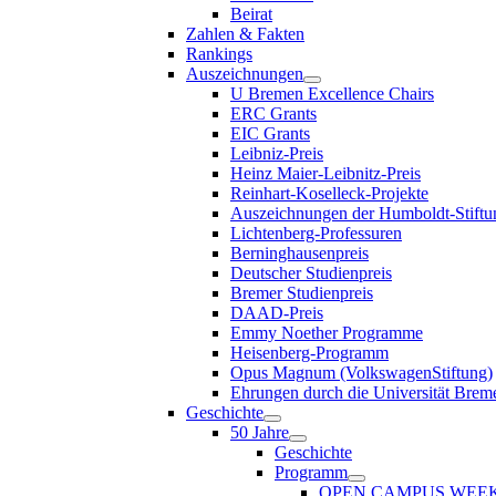
Beirat
Zahlen & Fakten
Rankings
Auszeichnungen
U Bremen Excellence Chairs
ERC Grants
EIC Grants
Leibniz-Preis
Heinz Maier-Leibnitz-Preis
Reinhart-Koselleck-Projekte
Auszeichnungen der Humboldt-Stiftu
Lichtenberg-Professuren
Berninghausenpreis
Deutscher Studienpreis
Bremer Studienpreis
DAAD-Preis
Emmy Noether Programme
Heisenberg-Programm
Opus Magnum (VolkswagenStiftung)
Ehrungen durch die Universität Brem
Geschichte
50 Jahre
Geschichte
Programm
OPEN CAMPUS WEE