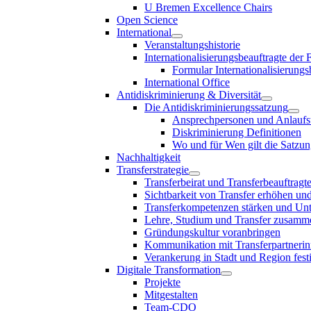
U Bremen Excellence Chairs
Open Science
International
Veranstaltungshistorie
Internationalisierungsbeauftragte der
Formular Internationalisierungs
International Office
Antidiskriminierung & Diversität
Die Antidiskriminierungssatzung
Ansprechpersonen und Anlaufst
Diskriminierung Definitionen
Wo und für Wen gilt die Satzu
Nachhaltigkeit
Transferstrategie
Transferbeirat und Transferbeauftragt
Sichtbarkeit von Transfer erhöhen un
Transferkompetenzen stärken und Unte
Lehre, Studium und Transfer zusam
Gründungskultur voranbringen
Kommunikation mit Transferpartnerinn
Verankerung in Stadt und Region fest
Digitale Transformation
Projekte
Mitgestalten
Team-CDO