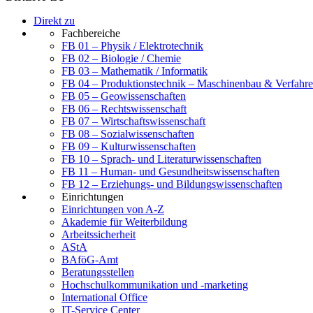
Direkt zu
Fachbereiche
FB 01 – Physik / Elektrotechnik
FB 02 – Biologie / Chemie
FB 03 – Mathematik / Informatik
FB 04 – Produktionstechnik – Maschinenbau & Verfahre
FB 05 – Geowissenschaften
FB 06 – Rechtswissenschaft
FB 07 – Wirtschaftswissenschaft
FB 08 – Sozialwissenschaften
FB 09 – Kulturwissenschaften
FB 10 – Sprach- und Literaturwissenschaften
FB 11 – Human- und Gesundheitswissenschaften
FB 12 – Erziehungs- und Bildungswissenschaften
Einrichtungen
Einrichtungen von A-Z
Akademie für Weiterbildung
Arbeitssicherheit
AStA
BAföG-Amt
Beratungsstellen
Hochschulkommunikation und -marketing
International Office
IT-Service Center