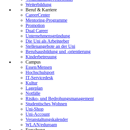
Weiterbildung
Beruf & Karriere
CareerCenter
Mentoring-Programme
Promotion
Dual Career
Unternehmensgründung
Die Uni als Arbeitgeber
Stellenangebote an der Uni
Berufsausbildung und -orientierung
Kinderbetreuung
Campus
Essen/Mensen
Hochschulsport
IT-Servicedesk
Kultur
Lageplan
Notfälle
Risiko- und Bedrohungsmanagement
Studentisches Wohnen
Uni-Shop
Uni-Account
Veranstaltungskalender
WLAN/eduroam
Forschung