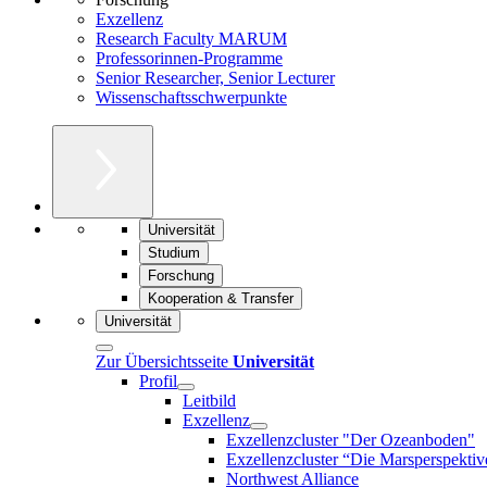
Exzellenz
Research Faculty MARUM
Professorinnen-Programme
Senior Researcher, Senior Lecturer
Wissenschaftsschwerpunkte
Universität
Studium
Forschung
Kooperation & Transfer
Universität
Zur Übersichtsseite
Universität
Profil
Leitbild
Exzellenz
Exzellenzcluster "Der Ozeanboden"
Exzellenzcluster “Die Marsperspektiv
Northwest Alliance