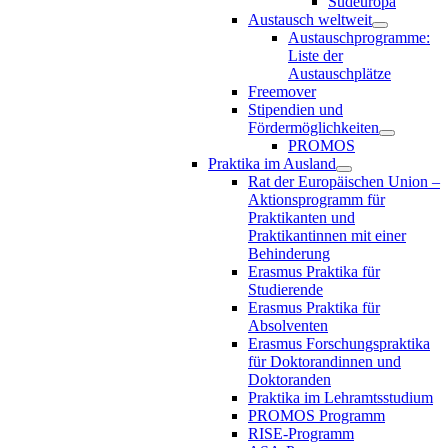
Südeuropa
Austausch weltweit
Austauschprogramme:
Liste der
Austauschplätze
Freemover
Stipendien und
Fördermöglichkeiten
PROMOS
Praktika im Ausland
Rat der Europäischen Union –
Aktionsprogramm für
Praktikanten und
Praktikantinnen mit einer
Behinderung
Erasmus Praktika für
Studierende
Erasmus Praktika für
Absolventen
Erasmus Forschungspraktika
für Doktorandinnen und
Doktoranden
Praktika im Lehramtsstudium
PROMOS Programm
RISE-Programm