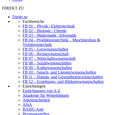
DIREKT ZU
Direkt zu
Fachbereiche
FB 01 – Physik / Elektrotechnik
FB 02 – Biologie / Chemie
FB 03 – Mathematik / Informatik
FB 04 – Produktionstechnik – Maschinenbau &
Verfahrenstechnik
FB 05 – Geowissenschaften
FB 06 – Rechtswissenschaft
FB 07 – Wirtschaftswissenschaft
FB 08 – Sozialwissenschaften
FB 09 – Kulturwissenschaften
FB 10 – Sprach- und Literaturwissenschaften
FB 11 – Human- und Gesundheitswissenschaften
FB 12 – Erziehungs- und Bildungswissenschaften
Einrichtungen
Einrichtungen von A-Z
Akademie für Weiterbildung
Arbeitssicherheit
AStA
BAföG-Amt
Beratungsstellen