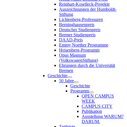
Reinhart-Koselleck-Projekte
Auszeichnungen der Humboldt-
Stiftung
Lichtenberg-Professuren
Berninghausenpreis
Deutscher Studienpreis
Bremer Studienpreis
DAAD-Preis
Emmy Noether Programme
Heisenberg-Programm
Opus Magnum
(VolkswagenStiftung)
Ehrungen durch die Universität
Bremen
Geschichte
50 Jahre
Geschichte
Programm
OPEN CAMPUS
WEEK
CAMPUS CITY
Publikation
Ausstellung WARUM?
DARUM.
Zeitleiste