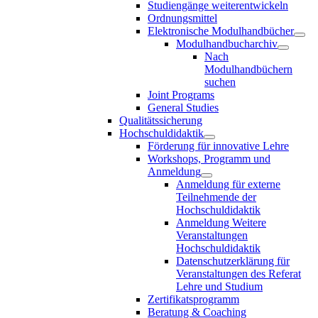
Studiengänge weiterentwickeln
Ordnungsmittel
Elektronische Modulhandbücher
Modulhandbucharchiv
Nach
Modulhandbüchern
suchen
Joint Programs
General Studies
Qualitätssicherung
Hochschuldidaktik
Förderung für innovative Lehre
Workshops, Programm und
Anmeldung
Anmeldung für externe
Teilnehmende der
Hochschuldidaktik
Anmeldung Weitere
Veranstaltungen
Hochschuldidaktik
Datenschutzerklärung für
Veranstaltungen des Referat
Lehre und Studium
Zertifikatsprogramm
Beratung & Coaching