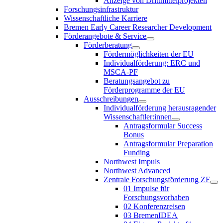
Anzeige von Drittmittelprojekten
Forschungsinfrastruktur
Wissenschaftliche Karriere
Bremen Early Career Researcher Development
Förderangebote & Service
Förderberatung
Fördermöglichkeiten der EU
Individualförderung: ERC und
MSCA-PF
Beratungsangebot zu
Förderprogramme der EU
Ausschreibungen
Individualförderung herausragender
Wissenschaftler:innen
Antragsformular Success
Bonus
Antragsformular Preparation
Funding
Northwest Impuls
Northwest Advanced
Zentrale Forschungsförderung ZF
01 Impulse für
Forschungsvorhaben
02 Konferenzreisen
03 BremenIDEA