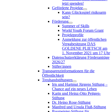
jetzt spenden!
Geförderte Projekte
Kann Glücksspiel risikoarm
sein?
Förderung
Summer of Skills
World Youth Forum Grant
Projektprofile
Anmeldung zur öffentlichen
Vergabesitzung DAS
GOLDENE PLIETSCH am
1. November 2021 um 17 Uhr
Datenschutzerklärung Förderanträge
2026/27
Stifter:innen
Transparenzinformationen für die
Öffentlichkeit
Treuhandstiftungen
Iris und Hartmut Jürgens Stiftung –
Chance auf ein neues Leben
Karin und Heinz-Otto Peitgen-
Stiftung
Dr. Heino Rose-Stiftung
Manfred und Ursula Fluß-Stiftung
Baumeister-Stiftung für