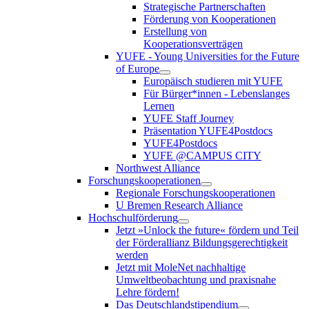
Strategische Partnerschaften
Förderung von Kooperationen
Erstellung von
Kooperationsverträgen
YUFE - Young Universities for the Future
of Europe
Europäisch studieren mit YUFE
Für Bürger*innen - Lebenslanges
Lernen
YUFE Staff Journey
Präsentation YUFE4Postdocs
YUFE4Postdocs
YUFE @CAMPUS CITY
Northwest Alliance
Forschungskooperationen
Regionale Forschungskooperationen
U Bremen Research Alliance
Hochschulförderung
Jetzt »Unlock the future« fördern und Teil
der Förderallianz Bildungsgerechtigkeit
werden
Jetzt mit MoleNet nachhaltige
Umweltbeobachtung und praxisnahe
Lehre fördern!
Das Deutschlandstipendium