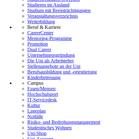
Studieren im Ausland
Studium mit Beeinträchtigungen
Veranstaltungsverzeichnis
Weiterbildung
Beruf & Karriere
CareerCenter
Mentoring-Programme
Promotion
Dual Career
Unternehmensgründung
Die Uni als Arbeitgeber
Stellenangebote an der Uni
Berufsausbildung und -orientierung
Kinderbetreuung
Campus
Essen/Mensen
Hochschulsport
IT-Servicedesk
Kultur
Lageplan
Notfälle
Risiko- und Bedrohungsmanagement
Studentisches Wohnen
Uni-Shop
Uni-Account