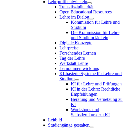
Lehrprofil entwickeln
Transdisziplinarität
Open Educational Resources
Lehre im Dialog
Kommission für Lehre und
Studium
Die Kommission für Lehre
und Studium lädt ein
Digitale Konzepte
Lehrpreise
Forschendes Lernen
Tag der Lehre
Werkstatt Lehre
Lernraumentwicklung
KI-basierte Systeme für Lehre und
Studium
KI für Lehre und Prüfungen
KI in der Lehre: Rechtliche
Empfehlungen
Beratung und Vernetzung zu
KI
Workshops und
Selbstlernkurse zu KI
Leitbild
Studiengänge gestalten