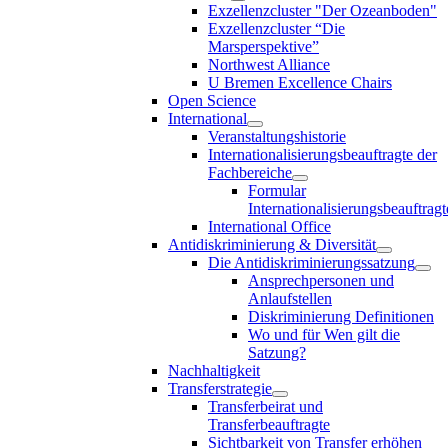
Exzellenzcluster "Der Ozeanboden"
Exzellenzcluster “Die
Marsperspektive”
Northwest Alliance
U Bremen Excellence Chairs
Open Science
International
Veranstaltungshistorie
Internationalisierungsbeauftragte der
Fachbereiche
Formular
Internationalisierungsbeauftragt
International Office
Antidiskriminierung & Diversität
Die Antidiskriminierungssatzung
Ansprechpersonen und
Anlaufstellen
Diskriminierung Definitionen
Wo und für Wen gilt die
Satzung?
Nachhaltigkeit
Transferstrategie
Transferbeirat und
Transferbeauftragte
Sichtbarkeit von Transfer erhöhen