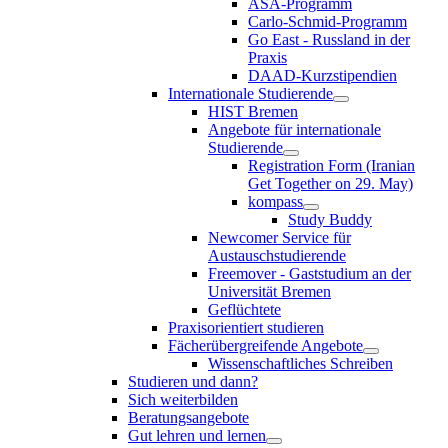
ASA-Programm
Carlo-Schmid-Programm
Go East - Russland in der
Praxis
DAAD-Kurzstipendien
Internationale Studierende
HIST Bremen
Angebote für internationale
Studierende
Registration Form (Iranian
Get Together on 29. May)
kompass
Study Buddy
Newcomer Service für
Austauschstudierende
Freemover - Gaststudium an der
Universität Bremen
Geflüchtete
Praxisorientiert studieren
Fächerübergreifende Angebote
Wissenschaftliches Schreiben
Studieren und dann?
Sich weiterbilden
Beratungsangebote
Gut lehren und lernen