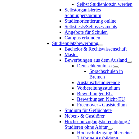
Selbst Studienlots:in werden
Selbstorganisiertes
Schnupperstudium
Studienorientierung online
Selbsttests/Selfassessments
Angebote für Schulen
Campus erkunden
Studienplatzbewerbung
Bachelor & Rechtswissenschaft
Master
Bewerbungen aus dem Ausland
Deutschkenntnisse
Sprachschulen in
Bremen
Austauschstudierende
Vorbereitungsstudium
Bewerbungen EU
Bewerbungen Nicht-EU
Freemover - Gaststudium
Studium für Geflüchtete
Neben- & Gasthörer
Hochschulzugangsberechtigung /
Studieren ohne Abitur
Hochschulzugang über eine
3-jährige Ausbildung