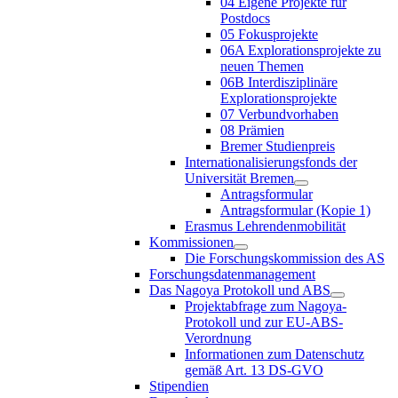
04 Eigene Projekte für
Postdocs
05 Fokusprojekte
06A Explorationsprojekte zu
neuen Themen
06B Interdisziplinäre
Explorationsprojekte
07 Verbundvorhaben
08 Prämien
Bremer Studienpreis
Internationalisierungsfonds der
Universität Bremen
Antragsformular
Antragsformular (Kopie 1)
Erasmus Lehrendenmobilität
Kommissionen
Die Forschungskommission des AS
Forschungsdatenmanagement
Das Nagoya Protokoll und ABS
Projektabfrage zum Nagoya-
Protokoll und zur EU-ABS-
Verordnung
Informationen zum Datenschutz
gemäß Art. 13 DS-GVO
Stipendien