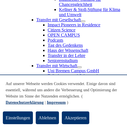
Chancengleichheit
Kellner & Stoll-Stiftung für Klima
und Umwelt
Transfer mit Gesellschaft
Impact Pioneers in Residence
Citizen Science
OPEN CAMPUS
Podcasts
Tag des Gedenkens
Haus der Wissenschaft
Transfer in der Lehre
Seniorenstudium
Transfer mit Wirtschaft
Uni Bremen Campus GmbH
Erfindungen und Schutzrechte
Partnerschaften und Beteiligungen
Auf unserer Webseite werden Cookies verwendet. Einige davon sind
Recruiting an der Universität Bremen
essentiell, während uns andere die Verbesserung und Optimierung der
Weiterbildung an der Universität Bremen
Transfer mit Schule
Website im Sinne der Nutzenden ermöglichen. (
Schülerinnen und Schüler
Datenschutzerklärung
|
Impressum
)
MINT-Schnupperstudium
Schulklassen
Lehrkräfte
Einstellungen
Ablehnen
Akzeptieren
Gründungsunterstützung
UniTransfer - Servicestelle für Transferaktivitäten