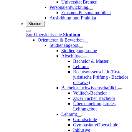
Universität Bremen
Personalentwicklung
Erasmus-Personalmobilität
Ausbildung und Praktika
Studium
Zur Übersichtsseite
Studium
Orientieren & Bewerben
Studienangebot
Studiengangssuche
Abschlüsse
Bachelor & Master
Lehramt
Rechtswissenschaft (Erste
juristische Prüfung / Bachelor
of Laws)
Bachelor fachwissenschaftlich
Vollfach-Bachelor
Zwei-Fächer-Bachelor
Überschneidungsfreies
Lehrangebot
Lehramt
Grundschule
Gymnasium/Oberschule
Inklusive