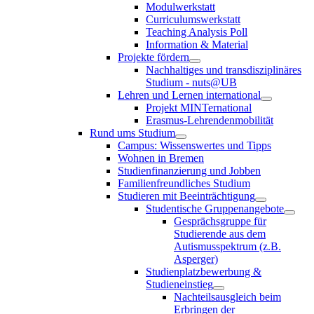
Modulwerkstatt
Curriculumswerkstatt
Teaching Analysis Poll
Information & Material
Projekte fördern
Nachhaltiges und transdisziplinäres
Studium - nuts@UB
Lehren und Lernen international
Projekt MINTernational
Erasmus-Lehrendenmobilität
Rund ums Studium
Campus: Wissenswertes und Tipps
Wohnen in Bremen
Studienfinanzierung und Jobben
Familienfreundliches Studium
Studieren mit Beeinträchtigung
Studentische Gruppenangebote
Gesprächsgruppe für
Studierende aus dem
Autismusspektrum (z.B.
Asperger)
Studienplatzbewerbung &
Studieneinstieg
Nachteilsausgleich beim
Erbringen der