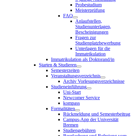
Probestudium
Meisterprüfung
FAQ
Anlaufstellen,
Studienunterlagen,
Bescheinigungen
Fragen zur
Studienplatzbewerbung
Unterlagen für die
Immatrikulation
Immatrikulation als Doktorand/in
Starten & Studieren
Semesterzeiten
Veranstaltungsverzeichnis
Archiv Vorlesungsverzeichnisse
Studieneinführung
Uni-Start
Newcomer Service
kompass
Formalitäten
Rückmeldung und Semesterbeitrag
Campus-App der Universität
Bremen
Studiengebühren
Beurlaubung und Befreiung vom