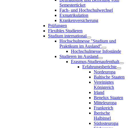
Semesterticket
Fach- und Hochschulwechsel
Exmatrikulation
Krankenversicherung
Prüfungen
Flexibles Studieren
Studium international
Hochschulmesse "Studium und
Praktikum im Ausland"
Hochschulmesse Infostände
Studieren im Ausland
Erasmus-Studienaufenthalt
Erfahrungsberichte
Nordeuropa
Baltische Staaten
Vereinigtes
Königreich
Irland
Benelux Staaten
Mitteleuropa
Frankreich
Iberische
Halbinsel
Südosteuropa