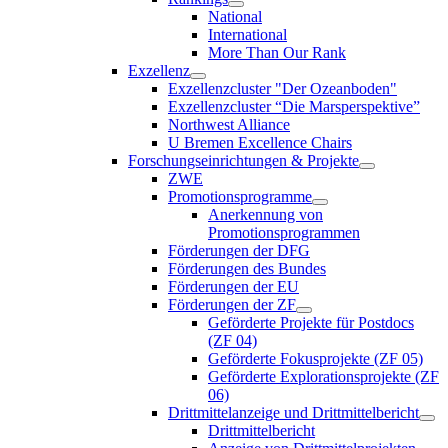
National
International
More Than Our Rank
Exzellenz
Exzellenzcluster "Der Ozeanboden"
Exzellenzcluster “Die Marsperspektive”
Northwest Alliance
U Bremen Excellence Chairs
Forschungseinrichtungen & Projekte
ZWE
Promotionsprogramme
Anerkennung von
Promotionsprogrammen
Förderungen der DFG
Förderungen des Bundes
Förderungen der EU
Förderungen der ZF
Geförderte Projekte für Postdocs
(ZF 04)
Geförderte Fokusprojekte (ZF 05)
Geförderte Explorationsprojekte (ZF
06)
Drittmittelanzeige und Drittmittelbericht
Drittmittelbericht