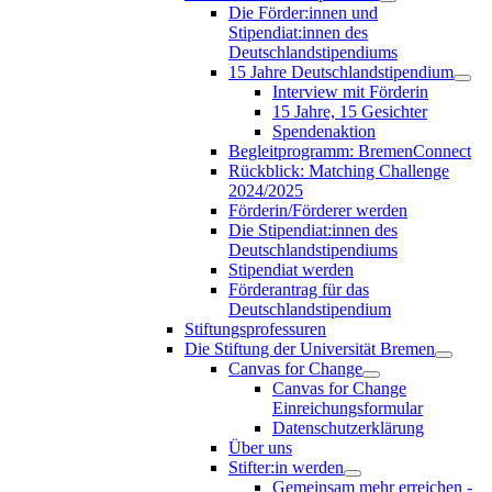
Die Förder:innen und
Stipendiat:innen des
Deutschlandstipendiums
15 Jahre Deutschlandstipendium
Interview mit Förderin
15 Jahre, 15 Gesichter
Spendenaktion
Begleitprogramm: BremenConnect
Rückblick: Matching Challenge
2024/2025
Förderin/Förderer werden
Die Stipendiat:innen des
Deutschlandstipendiums
Stipendiat werden
Förderantrag für das
Deutschlandstipendium
Stiftungsprofessuren
Die Stiftung der Universität Bremen
Canvas for Change
Canvas for Change
Einreichungsformular
Datenschutzerklärung
Über uns
Stifter:in werden
Gemeinsam mehr erreichen -