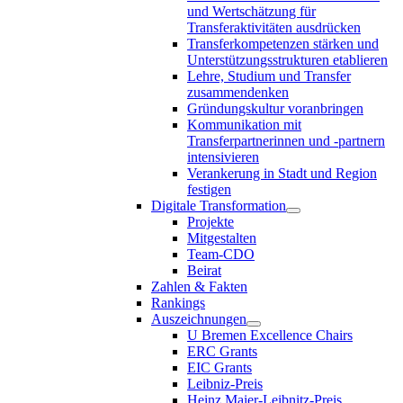
und Wertschätzung für
Transferaktivitäten ausdrücken
Transferkompetenzen stärken und
Unterstützungsstrukturen etablieren
Lehre, Studium und Transfer
zusammendenken
Gründungskultur voranbringen
Kommunikation mit
Transferpartnerinnen und -partnern
intensivieren
Verankerung in Stadt und Region
festigen
Digitale Transformation
Projekte
Mitgestalten
Team-CDO
Beirat
Zahlen & Fakten
Rankings
Auszeichnungen
U Bremen Excellence Chairs
ERC Grants
EIC Grants
Leibniz-Preis
Heinz Maier-Leibnitz-Preis