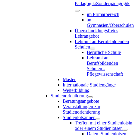
Pädagogik/Sonderpädagogik
im Primarbereich
an
Gymnasien/Oberschulen
Überschneidungsfreies
Lehrangebot
Lehramt an Berufsbildenden
Schulen
Berufliche Schule
Lehramt an
Berufsbildenden
Schulen -
Pflegewissenschaft
Master
Internationale Studiengänge
Weiterbildung
Studienorientierung
Beratungsangebote
Veranstaltungen zur
Studienorientierung
Studienlots:innen
Treffen mit einer Studienlotsin
oder einem Studienlotsen
Daten_Studienlotsen