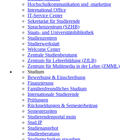
Hochschulkommunikation und -marketing
International Office
IT-Service Center
Sekretariat für Studierende
Sprachenzentrum (SZHB)
Staats- und Universitätsbibliothek
Studienzentren
Studierwerkstatt
Welcome Center
Zentrale Studienberatung
Zentrum für Lehrerbildung (ZfLB)
Zentrum für Multimedia in der Lehre (ZMML)
Studium
Bewerbung & Einschreibung
Finanzierung
Familienfreundliches Studium
Internationale Studierende
Prüfungen
Rückmeldungen & Semesterbeitrag
Semesterzeiten
Studierendenportal moin
Stud.IP
Studienangebot
Studienberatung
Studiertechniken erwerben