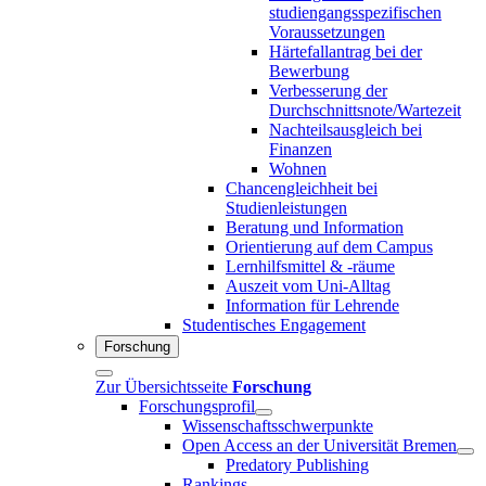
studiengangsspezifischen
Voraussetzungen
Härtefallantrag bei der
Bewerbung
Verbesserung der
Durchschnittsnote/Wartezeit
Nachteilsausgleich bei
Finanzen
Wohnen
Chancengleichheit bei
Studienleistungen
Beratung und Information
Orientierung auf dem Campus
Lernhilfsmittel & -räume
Auszeit vom Uni-Alltag
Information für Lehrende
Studentisches Engagement
Forschung
Zur Übersichtsseite
Forschung
Forschungsprofil
Wissenschaftsschwerpunkte
Open Access an der Universität Bremen
Predatory Publishing
Rankings