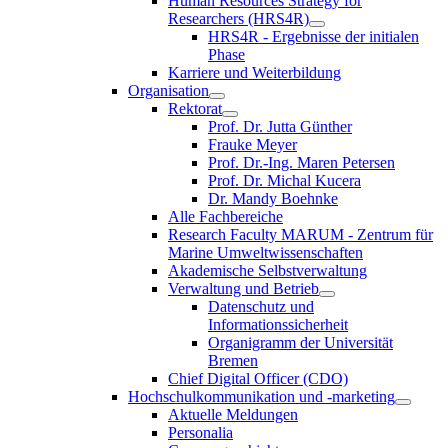
Human Resources Strategy for
Researchers (HRS4R)
HRS4R - Ergebnisse der initialen
Phase
Karriere und Weiterbildung
Organisation
Rektorat
Prof. Dr. Jutta Günther
Frauke Meyer
Prof. Dr.-Ing. Maren Petersen
Prof. Dr. Michal Kucera
Dr. Mandy Boehnke
Alle Fachbereiche
Research Faculty MARUM - Zentrum für
Marine Umweltwissenschaften
Akademische Selbstverwaltung
Verwaltung und Betrieb
Datenschutz und
Informationssicherheit
Organigramm der Universität
Bremen
Chief Digital Officer (CDO)
Hochschulkommunikation und -marketing
Aktuelle Meldungen
Personalia