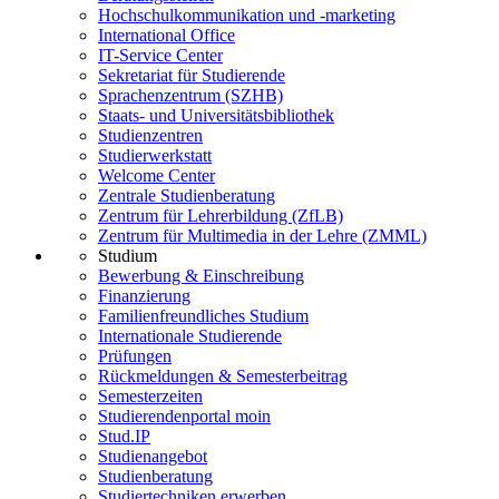
Hochschulkommunikation und -marketing
International Office
IT-Service Center
Sekretariat für Studierende
Sprachenzentrum (SZHB)
Staats- und Universitätsbibliothek
Studienzentren
Studierwerkstatt
Welcome Center
Zentrale Studienberatung
Zentrum für Lehrerbildung (ZfLB)
Zentrum für Multimedia in der Lehre (ZMML)
Studium
Bewerbung & Einschreibung
Finanzierung
Familienfreundliches Studium
Internationale Studierende
Prüfungen
Rückmeldungen & Semesterbeitrag
Semesterzeiten
Studierendenportal moin
Stud.IP
Studienangebot
Studienberatung
Studiertechniken erwerben