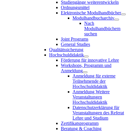
Studiengänge weiterentwickeln
Ordnungsmittel
Elektronische Modulhandbücher
Modulhandbucharchiv
Nach
Modulhandbüchern
suchen
Joint Programs
General Studies
Qualitätssicherung
Hochschuldidaktik
Förderung für innovative Lehre
Workshops, Programm und
Anmeldung
Anmeldung für externe
Teilnehmende der
Hochschuldidaktik
Anmeldung Weitere
Veranstaltungen
Hochschuldidaktik
Datenschutzerklärung für
Veranstaltungen des Referat
Lehre und Studium
Zertifikatsprogramm
Beratung & Coaching