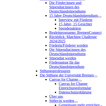
Die Förder:innen und
Stipendiat:innen des
Deutschlandstipendiums
15 Jahre Deutschlandstipendium
Interview mit Förderin
15 Jahre, 15 Gesichter
Spendenaktion
Begleitprogramm: BremenConnect
Rückblick: Matching Challenge
2024/2025
Förderin/Förderer werden
Die Stipendiat:innen des
Deutschlandstipendiums
Stipendiat werden
Förderantrag für das
Deutschlandstipendium
Stiftungsprofessuren
Die Stiftung der Universität Bremen
Canvas for Change
Canvas for Change
Einreichungsformular
Datenschutzerklärung
Über uns
Stifter:in werden
Gemeinsam mehr erreichen -