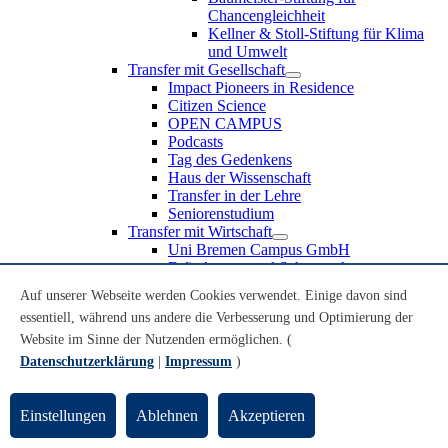
Chancengleichheit
Kellner & Stoll-Stiftung für Klima
und Umwelt
Transfer mit Gesellschaft
Impact Pioneers in Residence
Citizen Science
OPEN CAMPUS
Podcasts
Tag des Gedenkens
Haus der Wissenschaft
Transfer in der Lehre
Seniorenstudium
Transfer mit Wirtschaft
Uni Bremen Campus GmbH
Erfindungen und Schutzrechte
Partnerschaften und Beteiligungen
Auf unserer Webseite werden Cookies verwendet. Einige davon sind
Recruiting an der Universität Bremen
essentiell, während uns andere die Verbesserung und Optimierung der
Weiterbildung an der Universität Bremen
Transfer mit Schule
Website im Sinne der Nutzenden ermöglichen. (
Schülerinnen und Schüler
Datenschutzerklärung
|
Impressum
)
MINT-Schnupperstudium
Schulklassen
Lehrkräfte
Einstellungen
Ablehnen
Akzeptieren
Gründungsunterstützung
UniTransfer - Servicestelle für Transferaktivitäten