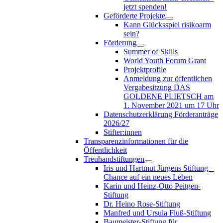
jetzt spenden!
Geförderte Projekte
Kann Glücksspiel risikoarm
sein?
Förderung
Summer of Skills
World Youth Forum Grant
Projektprofile
Anmeldung zur öffentlichen
Vergabesitzung DAS
GOLDENE PLIETSCH am
1. November 2021 um 17 Uhr
Datenschutzerklärung Förderanträge
2026/27
Stifter:innen
Transparenzinformationen für die
Öffentlichkeit
Treuhandstiftungen
Iris und Hartmut Jürgens Stiftung –
Chance auf ein neues Leben
Karin und Heinz-Otto Peitgen-
Stiftung
Dr. Heino Rose-Stiftung
Manfred und Ursula Fluß-Stiftung
Baumeister-Stiftung für