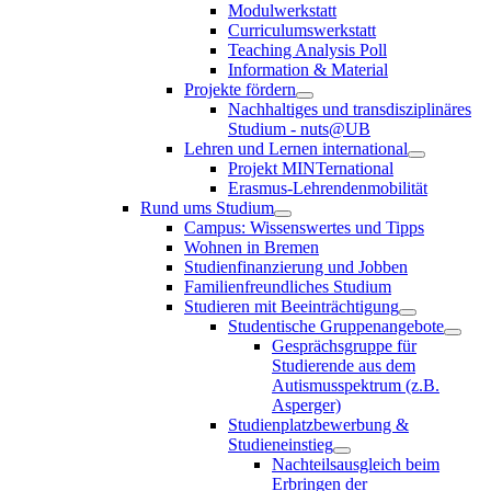
Modulwerkstatt
Curriculumswerkstatt
Teaching Analysis Poll
Information & Material
Projekte fördern
Nachhaltiges und transdisziplinäres
Studium - nuts@UB
Lehren und Lernen international
Projekt MINTernational
Erasmus-Lehrendenmobilität
Rund ums Studium
Campus: Wissenswertes und Tipps
Wohnen in Bremen
Studienfinanzierung und Jobben
Familienfreundliches Studium
Studieren mit Beeinträchtigung
Studentische Gruppenangebote
Gesprächsgruppe für
Studierende aus dem
Autismusspektrum (z.B.
Asperger)
Studienplatzbewerbung &
Studieneinstieg
Nachteilsausgleich beim
Erbringen der