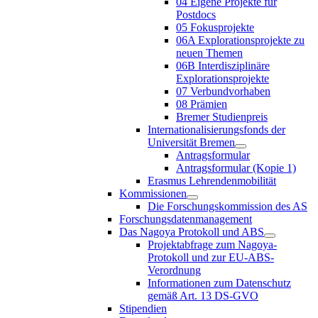
04 Eigene Projekte für
Postdocs
05 Fokusprojekte
06A Explorationsprojekte zu
neuen Themen
06B Interdisziplinäre
Explorationsprojekte
07 Verbundvorhaben
08 Prämien
Bremer Studienpreis
Internationalisierungsfonds der
Universität Bremen
Antragsformular
Antragsformular (Kopie 1)
Erasmus Lehrendenmobilität
Kommissionen
Die Forschungskommission des AS
Forschungsdatenmanagement
Das Nagoya Protokoll und ABS
Projektabfrage zum Nagoya-
Protokoll und zur EU-ABS-
Verordnung
Informationen zum Datenschutz
gemäß Art. 13 DS-GVO
Stipendien