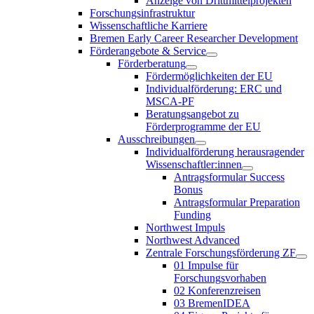
Anzeige von Drittmittelprojekten
Forschungsinfrastruktur
Wissenschaftliche Karriere
Bremen Early Career Researcher Development
Förderangebote & Service
Förderberatung
Fördermöglichkeiten der EU
Individualförderung: ERC und
MSCA-PF
Beratungsangebot zu
Förderprogramme der EU
Ausschreibungen
Individualförderung herausragender
Wissenschaftler:innen
Antragsformular Success
Bonus
Antragsformular Preparation
Funding
Northwest Impuls
Northwest Advanced
Zentrale Forschungsförderung ZF
01 Impulse für
Forschungsvorhaben
02 Konferenzreisen
03 BremenIDEA