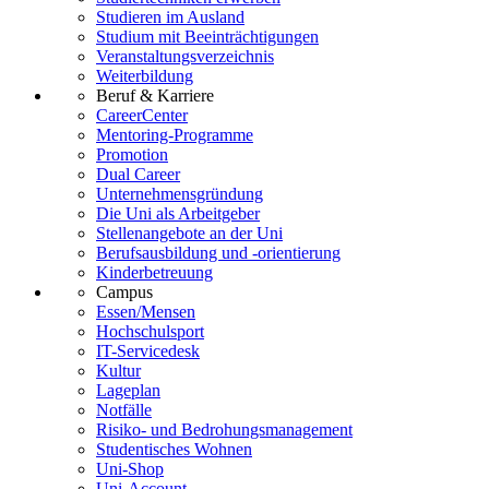
Studieren im Ausland
Studium mit Beeinträchtigungen
Veranstaltungsverzeichnis
Weiterbildung
Beruf & Karriere
CareerCenter
Mentoring-Programme
Promotion
Dual Career
Unternehmensgründung
Die Uni als Arbeitgeber
Stellenangebote an der Uni
Berufsausbildung und -orientierung
Kinderbetreuung
Campus
Essen/Mensen
Hochschulsport
IT-Servicedesk
Kultur
Lageplan
Notfälle
Risiko- und Bedrohungsmanagement
Studentisches Wohnen
Uni-Shop
Uni-Account