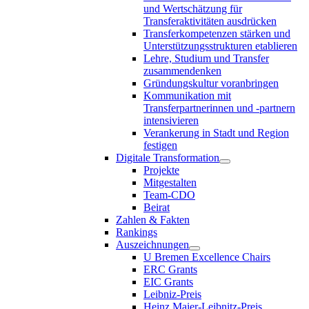
und Wertschätzung für
Transferaktivitäten ausdrücken
Transferkompetenzen stärken und
Unterstützungsstrukturen etablieren
Lehre, Studium und Transfer
zusammendenken
Gründungskultur voranbringen
Kommunikation mit
Transferpartnerinnen und -partnern
intensivieren
Verankerung in Stadt und Region
festigen
Digitale Transformation
Projekte
Mitgestalten
Team-CDO
Beirat
Zahlen & Fakten
Rankings
Auszeichnungen
U Bremen Excellence Chairs
ERC Grants
EIC Grants
Leibniz-Preis
Heinz Maier-Leibnitz-Preis