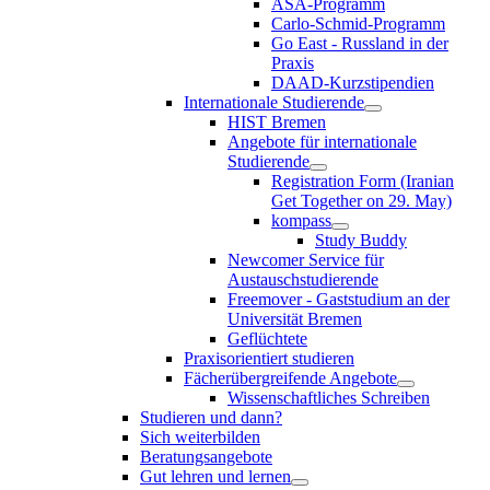
ASA-Programm
Carlo-Schmid-Programm
Go East - Russland in der
Praxis
DAAD-Kurzstipendien
Internationale Studierende
HIST Bremen
Angebote für internationale
Studierende
Registration Form (Iranian
Get Together on 29. May)
kompass
Study Buddy
Newcomer Service für
Austauschstudierende
Freemover - Gaststudium an der
Universität Bremen
Geflüchtete
Praxisorientiert studieren
Fächerübergreifende Angebote
Wissenschaftliches Schreiben
Studieren und dann?
Sich weiterbilden
Beratungsangebote
Gut lehren und lernen