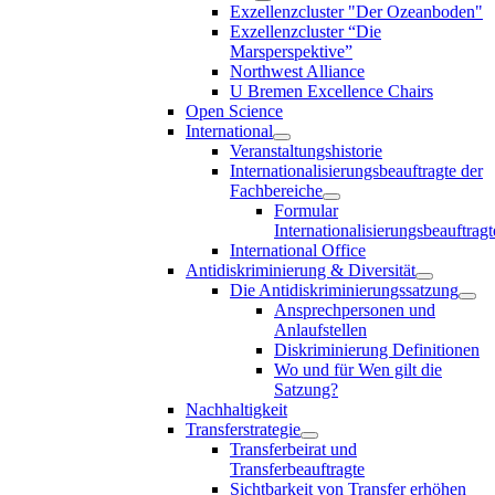
Exzellenzcluster "Der Ozeanboden"
Exzellenzcluster “Die
Marsperspektive”
Northwest Alliance
U Bremen Excellence Chairs
Open Science
International
Veranstaltungshistorie
Internationalisierungsbeauftragte der
Fachbereiche
Formular
Internationalisierungsbeauftragt
International Office
Antidiskriminierung & Diversität
Die Antidiskriminierungssatzung
Ansprechpersonen und
Anlaufstellen
Diskriminierung Definitionen
Wo und für Wen gilt die
Satzung?
Nachhaltigkeit
Transferstrategie
Transferbeirat und
Transferbeauftragte
Sichtbarkeit von Transfer erhöhen