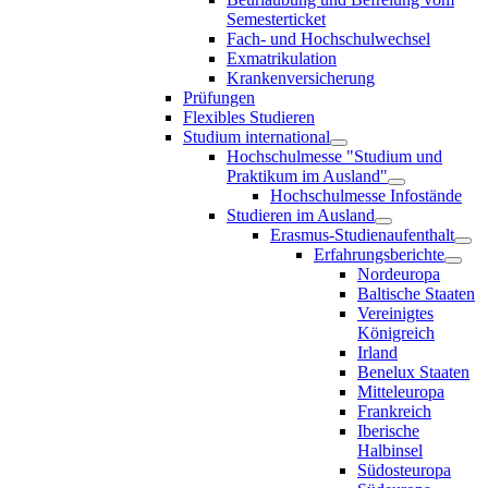
Semesterticket
Fach- und Hochschulwechsel
Exmatrikulation
Krankenversicherung
Prüfungen
Flexibles Studieren
Studium international
Hochschulmesse "Studium und
Praktikum im Ausland"
Hochschulmesse Infostände
Studieren im Ausland
Erasmus-Studienaufenthalt
Erfahrungsberichte
Nordeuropa
Baltische Staaten
Vereinigtes
Königreich
Irland
Benelux Staaten
Mitteleuropa
Frankreich
Iberische
Halbinsel
Südosteuropa