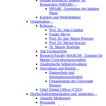
Human Resources Strategy for
Researchers (HRS4R)
HRS4R - Ergebnisse der initialen
Phase
Karriere und Weiterbildung
Organisation
Rektorat
Prof. Dr. Jutta Günther
Frauke Meyer
Prof. Dr.-Ing. Maren Petersen
Prof. Dr. Michal Kucera
Dr. Mandy Boehnke
Alle Fachbereiche
Research Faculty MARUM - Zentrum für
Marine Umweltwissenschaften
Akademische Selbstverwaltung
Verwaltung und Betrieb
Datenschutz und
Informationssicherheit
Organigramm der Universität
Bremen
Chief Digital Officer (CDO)
Hochschulkommunikation und -marketing
Aktuelle Meldungen
Personalia