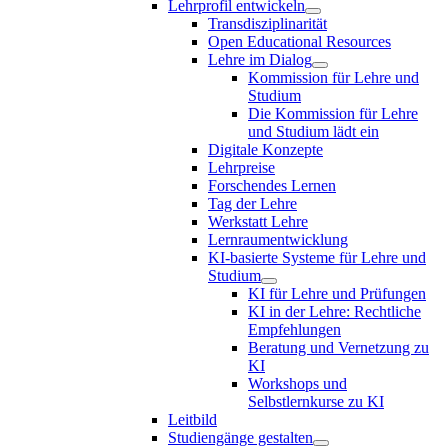
Lehrprofil entwickeln
Transdisziplinarität
Open Educational Resources
Lehre im Dialog
Kommission für Lehre und
Studium
Die Kommission für Lehre
und Studium lädt ein
Digitale Konzepte
Lehrpreise
Forschendes Lernen
Tag der Lehre
Werkstatt Lehre
Lernraumentwicklung
KI-basierte Systeme für Lehre und
Studium
KI für Lehre und Prüfungen
KI in der Lehre: Rechtliche
Empfehlungen
Beratung und Vernetzung zu
KI
Workshops und
Selbstlernkurse zu KI
Leitbild
Studiengänge gestalten