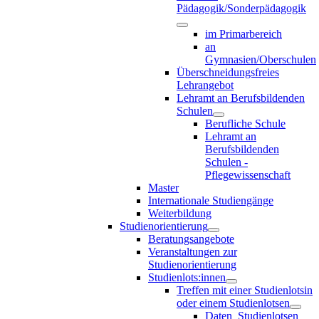
Pädagogik/Sonderpädagogik
im Primarbereich
an
Gymnasien/Oberschulen
Überschneidungsfreies
Lehrangebot
Lehramt an Berufsbildenden
Schulen
Berufliche Schule
Lehramt an
Berufsbildenden
Schulen -
Pflegewissenschaft
Master
Internationale Studiengänge
Weiterbildung
Studienorientierung
Beratungsangebote
Veranstaltungen zur
Studienorientierung
Studienlots:innen
Treffen mit einer Studienlotsin
oder einem Studienlotsen
Daten_Studienlotsen