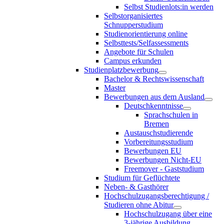
Selbst Studienlots:in werden
Selbstorganisiertes
Schnupperstudium
Studienorientierung online
Selbsttests/Selfassessments
Angebote für Schulen
Campus erkunden
Studienplatzbewerbung
Bachelor & Rechtswissenschaft
Master
Bewerbungen aus dem Ausland
Deutschkenntnisse
Sprachschulen in
Bremen
Austauschstudierende
Vorbereitungsstudium
Bewerbungen EU
Bewerbungen Nicht-EU
Freemover - Gaststudium
Studium für Geflüchtete
Neben- & Gasthörer
Hochschulzugangsberechtigung /
Studieren ohne Abitur
Hochschulzugang über eine
3-jährige Ausbildung