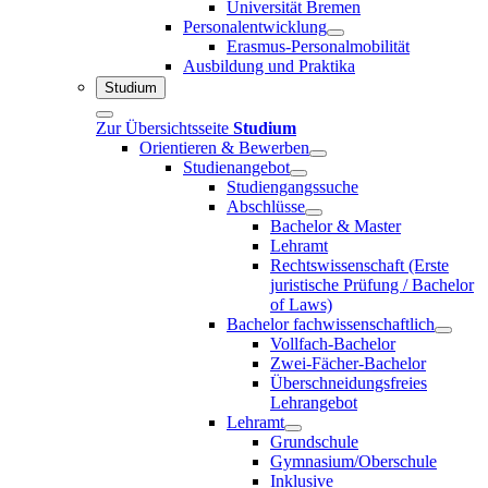
Universität Bremen
Personalentwicklung
Erasmus-Personalmobilität
Ausbildung und Praktika
Studium
Zur Übersichtsseite
Studium
Orientieren & Bewerben
Studienangebot
Studiengangssuche
Abschlüsse
Bachelor & Master
Lehramt
Rechtswissenschaft (Erste
juristische Prüfung / Bachelor
of Laws)
Bachelor fachwissenschaftlich
Vollfach-Bachelor
Zwei-Fächer-Bachelor
Überschneidungsfreies
Lehrangebot
Lehramt
Grundschule
Gymnasium/Oberschule
Inklusive