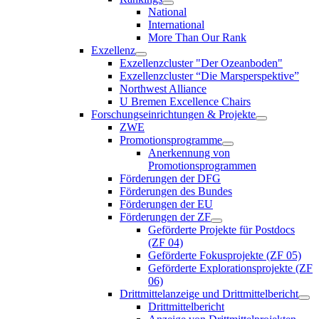
National
International
More Than Our Rank
Exzellenz
Exzellenzcluster "Der Ozeanboden"
Exzellenzcluster “Die Marsperspektive”
Northwest Alliance
U Bremen Excellence Chairs
Forschungseinrichtungen & Projekte
ZWE
Promotionsprogramme
Anerkennung von
Promotionsprogrammen
Förderungen der DFG
Förderungen des Bundes
Förderungen der EU
Förderungen der ZF
Geförderte Projekte für Postdocs
(ZF 04)
Geförderte Fokusprojekte (ZF 05)
Geförderte Explorationsprojekte (ZF
06)
Drittmittelanzeige und Drittmittelbericht
Drittmittelbericht