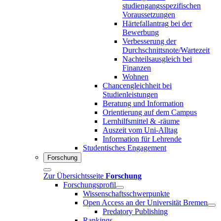
studiengangsspezifischen
Voraussetzungen
Härtefallantrag bei der
Bewerbung
Verbesserung der
Durchschnittsnote/Wartezeit
Nachteilsausgleich bei
Finanzen
Wohnen
Chancengleichheit bei
Studienleistungen
Beratung und Information
Orientierung auf dem Campus
Lernhilfsmittel & -räume
Auszeit vom Uni-Alltag
Information für Lehrende
Studentisches Engagement
Forschung
Zur Übersichtsseite
Forschung
Forschungsprofil
Wissenschaftsschwerpunkte
Open Access an der Universität Bremen
Predatory Publishing
Rankings