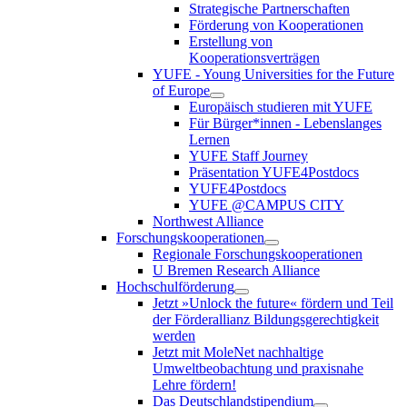
Strategische Partnerschaften
Förderung von Kooperationen
Erstellung von
Kooperationsverträgen
YUFE - Young Universities for the Future
of Europe
Europäisch studieren mit YUFE
Für Bürger*innen - Lebenslanges
Lernen
YUFE Staff Journey
Präsentation YUFE4Postdocs
YUFE4Postdocs
YUFE @CAMPUS CITY
Northwest Alliance
Forschungskooperationen
Regionale Forschungskooperationen
U Bremen Research Alliance
Hochschulförderung
Jetzt »Unlock the future« fördern und Teil
der Förderallianz Bildungsgerechtigkeit
werden
Jetzt mit MoleNet nachhaltige
Umweltbeobachtung und praxisnahe
Lehre fördern!
Das Deutschlandstipendium