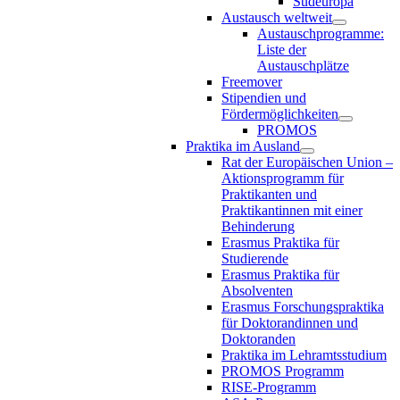
Südeuropa
Austausch weltweit
Austauschprogramme:
Liste der
Austauschplätze
Freemover
Stipendien und
Fördermöglichkeiten
PROMOS
Praktika im Ausland
Rat der Europäischen Union –
Aktionsprogramm für
Praktikanten und
Praktikantinnen mit einer
Behinderung
Erasmus Praktika für
Studierende
Erasmus Praktika für
Absolventen
Erasmus Forschungspraktika
für Doktorandinnen und
Doktoranden
Praktika im Lehramtsstudium
PROMOS Programm
RISE-Programm