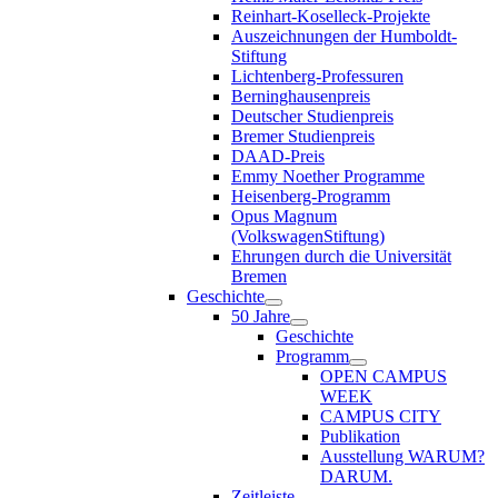
Reinhart-Koselleck-Projekte
Auszeichnungen der Humboldt-
Stiftung
Lichtenberg-Professuren
Berninghausenpreis
Deutscher Studienpreis
Bremer Studienpreis
DAAD-Preis
Emmy Noether Programme
Heisenberg-Programm
Opus Magnum
(VolkswagenStiftung)
Ehrungen durch die Universität
Bremen
Geschichte
50 Jahre
Geschichte
Programm
OPEN CAMPUS
WEEK
CAMPUS CITY
Publikation
Ausstellung WARUM?
DARUM.
Zeitleiste