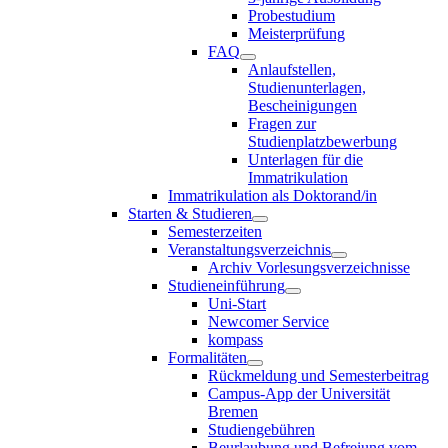
Probestudium
Meisterprüfung
FAQ
Anlaufstellen,
Studienunterlagen,
Bescheinigungen
Fragen zur
Studienplatzbewerbung
Unterlagen für die
Immatrikulation
Immatrikulation als Doktorand/in
Starten & Studieren
Semesterzeiten
Veranstaltungsverzeichnis
Archiv Vorlesungsverzeichnisse
Studieneinführung
Uni-Start
Newcomer Service
kompass
Formalitäten
Rückmeldung und Semesterbeitrag
Campus-App der Universität
Bremen
Studiengebühren
Beurlaubung und Befreiung vom