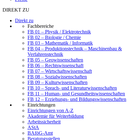
DIREKT ZU
Direkt zu
Fachbereiche
FB 01 – Physik / Elektrotechnik
FB 02 – Biologie / Chemie
FB 03 – Mathematik / Informatik
FB 04 – Produktionstechnik – Maschinenbau &
Verfahrenstechnik
FB 05 – Geowissenschaften
FB 06 – Rechtswissenschaft
FB 07 – Wirtschaftswissenschaft
FB 08 – Sozialwissenschaften
FB 09 – Kulturwissenschaften
FB 10 – Sprach- und Literaturwissenschaften
FB 11 – Human- und Gesundheitswissenschaften
FB 12 – Erziehungs- und Bildungswissenschaften
Einrichtungen
Einrichtungen von A-Z
Akademie für Weiterbildung
Arbeitssicherheit
AStA
BAföG-Amt
Beratungsstellen