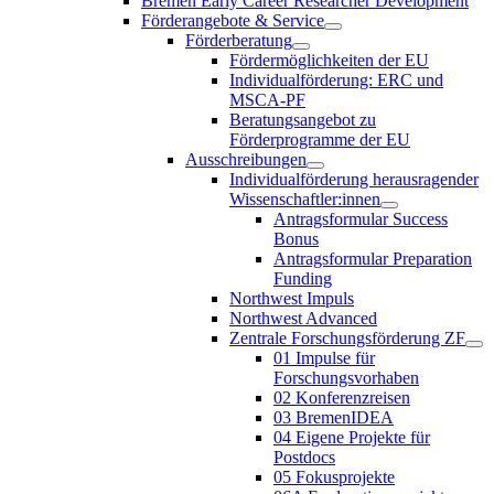
Bremen Early Career Researcher Development
Förderangebote & Service
Förderberatung
Fördermöglichkeiten der EU
Individualförderung: ERC und
MSCA-PF
Beratungsangebot zu
Förderprogramme der EU
Ausschreibungen
Individualförderung herausragender
Wissenschaftler:innen
Antragsformular Success
Bonus
Antragsformular Preparation
Funding
Northwest Impuls
Northwest Advanced
Zentrale Forschungsförderung ZF
01 Impulse für
Forschungsvorhaben
02 Konferenzreisen
03 BremenIDEA
04 Eigene Projekte für
Postdocs
05 Fokusprojekte