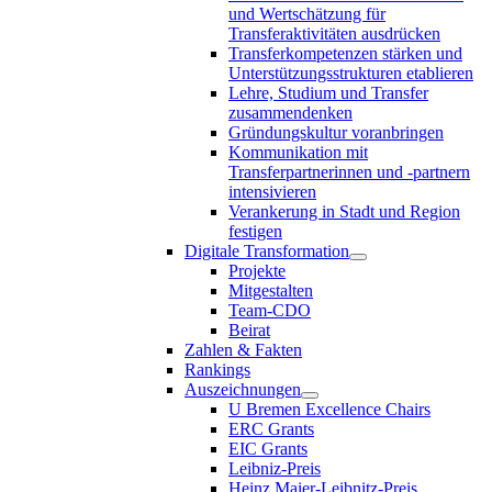
und Wertschätzung für
Transferaktivitäten ausdrücken
Transferkompetenzen stärken und
Unterstützungsstrukturen etablieren
Lehre, Studium und Transfer
zusammendenken
Gründungskultur voranbringen
Kommunikation mit
Transferpartnerinnen und -partnern
intensivieren
Verankerung in Stadt und Region
festigen
Digitale Transformation
Projekte
Mitgestalten
Team-CDO
Beirat
Zahlen & Fakten
Rankings
Auszeichnungen
U Bremen Excellence Chairs
ERC Grants
EIC Grants
Leibniz-Preis
Heinz Maier-Leibnitz-Preis