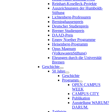
Reinhart-Koselleck-Projekte
Auszeichnungen der Humboldt-
Stiftung
Lichtenberg-Professuren
Berninghausenpreis
Deutscher Studienpreis
Bremer Studienpreis
DAAD-Preis
Emmy Noether Programme
Heisenberg-Programm
Opus Magnum
(VolkswagenStiftung)
Ehrungen durch die Universität
Bremen
Geschichte
50 Jahre
Geschichte
Programm
OPEN CAMPUS
WEEK
CAMPUS CITY
Publikation
Ausstellung WARUM?
DARUM.
Zeitleiste