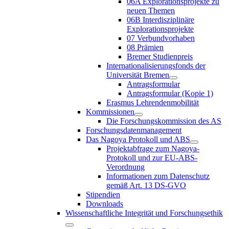
06A Explorationsprojekte zu
neuen Themen
06B Interdisziplinäre
Explorationsprojekte
07 Verbundvorhaben
08 Prämien
Bremer Studienpreis
Internationalisierungsfonds der
Universität Bremen
Antragsformular
Antragsformular (Kopie 1)
Erasmus Lehrendenmobilität
Kommissionen
Die Forschungskommission des AS
Forschungsdatenmanagement
Das Nagoya Protokoll und ABS
Projektabfrage zum Nagoya-
Protokoll und zur EU-ABS-
Verordnung
Informationen zum Datenschutz
gemäß Art. 13 DS-GVO
Stipendien
Downloads
Wissenschaftliche Integrität und Forschungsethik