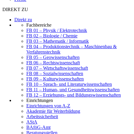
DIREKT ZU
Direkt zu
Fachbereiche
FB 01 – Physik / Elektrotechnik
FB 02 – Biologie / Chemie
FB 03 – Mathematik / Informatik
FB 04 – Produktionstechnik – Maschinenbau &
Verfahrenstechnik
FB 05 – Geowissenschaften
FB 06 – Rechtswissenschaft
FB 07 – Wirtschaftswissenschaft
FB 08 – Sozialwissenschaften
FB 09 – Kulturwissenschaften
FB 10 – Sprach- und Literaturwissenschaften
FB 11 – Human- und Gesundheitswissenschaften
FB 12 – Erziehungs- und Bildungswissenschaften
Einrichtungen
Einrichtungen von A-Z
Akademie für Weiterbildung
Arbeitssicherheit
AStA
BAföG-Amt
Beratungsstellen