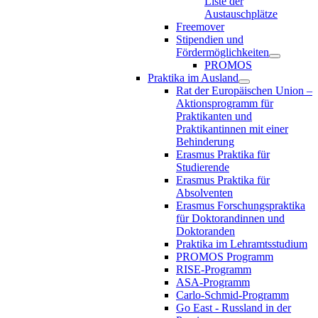
Liste der
Austauschplätze
Freemover
Stipendien und
Fördermöglichkeiten
PROMOS
Praktika im Ausland
Rat der Europäischen Union –
Aktionsprogramm für
Praktikanten und
Praktikantinnen mit einer
Behinderung
Erasmus Praktika für
Studierende
Erasmus Praktika für
Absolventen
Erasmus Forschungspraktika
für Doktorandinnen und
Doktoranden
Praktika im Lehramtsstudium
PROMOS Programm
RISE-Programm
ASA-Programm
Carlo-Schmid-Programm
Go East - Russland in der