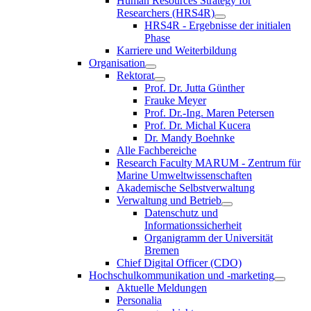
Human Resources Strategy for
Researchers (HRS4R)
HRS4R - Ergebnisse der initialen
Phase
Karriere und Weiterbildung
Organisation
Rektorat
Prof. Dr. Jutta Günther
Frauke Meyer
Prof. Dr.-Ing. Maren Petersen
Prof. Dr. Michal Kucera
Dr. Mandy Boehnke
Alle Fachbereiche
Research Faculty MARUM - Zentrum für
Marine Umweltwissenschaften
Akademische Selbstverwaltung
Verwaltung und Betrieb
Datenschutz und
Informationssicherheit
Organigramm der Universität
Bremen
Chief Digital Officer (CDO)
Hochschulkommunikation und -marketing
Aktuelle Meldungen
Personalia