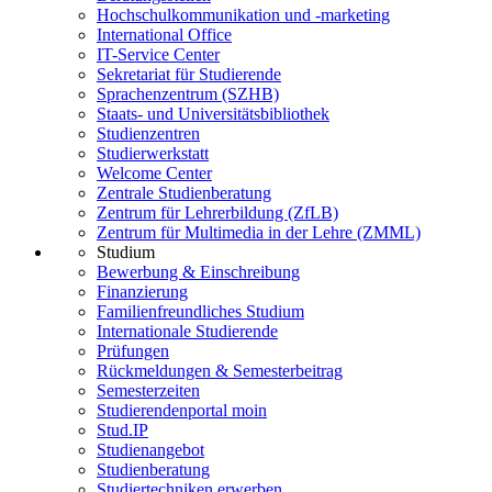
Hochschulkommunikation und -marketing
International Office
IT-Service Center
Sekretariat für Studierende
Sprachenzentrum (SZHB)
Staats- und Universitätsbibliothek
Studienzentren
Studierwerkstatt
Welcome Center
Zentrale Studienberatung
Zentrum für Lehrerbildung (ZfLB)
Zentrum für Multimedia in der Lehre (ZMML)
Studium
Bewerbung & Einschreibung
Finanzierung
Familienfreundliches Studium
Internationale Studierende
Prüfungen
Rückmeldungen & Semesterbeitrag
Semesterzeiten
Studierendenportal moin
Stud.IP
Studienangebot
Studienberatung
Studiertechniken erwerben