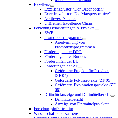
Exzellenz
Exzellenzcluster "Der Ozeanboden"
Exzellenzcluster “Die Marsperspektive”
Northwest Alliance
U Bremen Excellence Chairs
Forschungseinrichtungen & Projekte
ZWE
Promotionsprogramme
Anerkennung von
Promotionsprogrammen
Förderungen der DFG
Förderungen des Bundes
Förderungen der EU
Förderungen der ZF
Geförderte Projekte für Postdocs
(ZF 04)
Geförderte Fokusprojekte (ZF 05)
Geförderte Explorationsprojekte (ZF
06)
Drittmittelanzeige und Drittmittelbericht
Drittmittelbericht
Anzeige von Drittmittelprojekten
Forschungsinfrastruktur
Wissenschaftliche Karriere