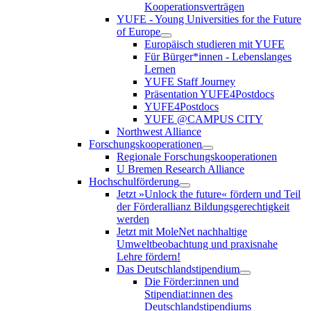
Kooperationsverträgen
YUFE - Young Universities for the Future
of Europe
Europäisch studieren mit YUFE
Für Bürger*innen - Lebenslanges
Lernen
YUFE Staff Journey
Präsentation YUFE4Postdocs
YUFE4Postdocs
YUFE @CAMPUS CITY
Northwest Alliance
Forschungskooperationen
Regionale Forschungskooperationen
U Bremen Research Alliance
Hochschulförderung
Jetzt »Unlock the future« fördern und Teil
der Förderallianz Bildungsgerechtigkeit
werden
Jetzt mit MoleNet nachhaltige
Umweltbeobachtung und praxisnahe
Lehre fördern!
Das Deutschlandstipendium
Die Förder:innen und
Stipendiat:innen des
Deutschlandstipendiums