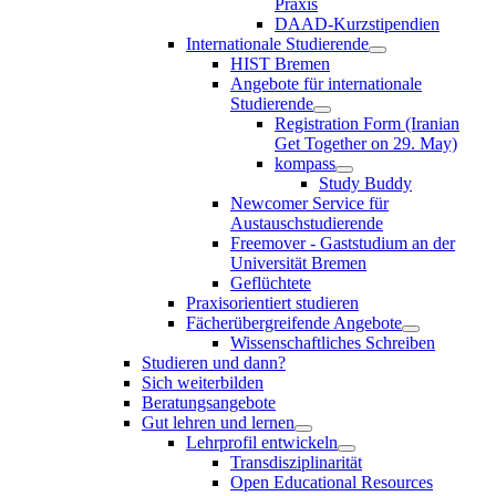
Praxis
DAAD-Kurzstipendien
Internationale Studierende
HIST Bremen
Angebote für internationale
Studierende
Registration Form (Iranian
Get Together on 29. May)
kompass
Study Buddy
Newcomer Service für
Austauschstudierende
Freemover - Gaststudium an der
Universität Bremen
Geflüchtete
Praxisorientiert studieren
Fächerübergreifende Angebote
Wissenschaftliches Schreiben
Studieren und dann?
Sich weiterbilden
Beratungsangebote
Gut lehren und lernen
Lehrprofil entwickeln
Transdisziplinarität
Open Educational Resources