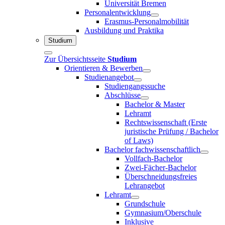
Universität Bremen
Personalentwicklung
Erasmus-Personalmobilität
Ausbildung und Praktika
Studium
Zur Übersichtsseite
Studium
Orientieren & Bewerben
Studienangebot
Studiengangssuche
Abschlüsse
Bachelor & Master
Lehramt
Rechtswissenschaft (Erste
juristische Prüfung / Bachelor
of Laws)
Bachelor fachwissenschaftlich
Vollfach-Bachelor
Zwei-Fächer-Bachelor
Überschneidungsfreies
Lehrangebot
Lehramt
Grundschule
Gymnasium/Oberschule
Inklusive