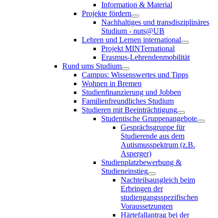
Information & Material
Projekte fördern
Nachhaltiges und transdisziplinäres
Studium - nuts@UB
Lehren und Lernen international
Projekt MINTernational
Erasmus-Lehrendenmobilität
Rund ums Studium
Campus: Wissenswertes und Tipps
Wohnen in Bremen
Studienfinanzierung und Jobben
Familienfreundliches Studium
Studieren mit Beeinträchtigung
Studentische Gruppenangebote
Gesprächsgruppe für
Studierende aus dem
Autismusspektrum (z.B.
Asperger)
Studienplatzbewerbung &
Studieneinstieg
Nachteilsausgleich beim
Erbringen der
studiengangsspezifischen
Voraussetzungen
Härtefallantrag bei der