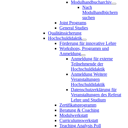
Modulhandbucharchiv
Nach
Modulhandbüchern
suchen
Joint Programs
General Studies
Qualitätssicherung
Hochschuldidaktik
Förderung für innovative Lehre
Workshops, Programm und
Anmeldung
Anmeldung für externe
Teilnehmende der
Hochschuldidaktik
Anmeldung Weitere
Veranstaltungen
Hochschuldidaktik
Datenschutzerklärung für
Veranstaltungen des Referat
Lehre und Studium
Zertifikatsprogramm
Beratung & Coaching
Modulwerkstatt
Curriculumswerkstatt
Teaching Analysis Poll