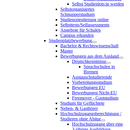
Selbst Studienlots:in werden
Selbstorganisiertes
Schnupperstudium
Studienorientierung online
Selbsttests/Selfassessments
Angebote für Schulen
Campus erkunden
Studienplatzbewerbung
Bachelor & Rechtswissenschaft
Master
Bewerbungen aus dem Ausland
Deutschkenntnisse
Sprachschulen in
Bremen
Austauschstudierende
Vorbereitungsstudium
Bewerbungen EU
Bewerbungen Nicht-EU
Freemover - Gaststudium
Studium für Geflüchtete
Neben- & Gasthörer
Hochschulzugangsberechtigung /
Studieren ohne Abitur
Hochschulzugang über eine
3-jährige Ausbildung