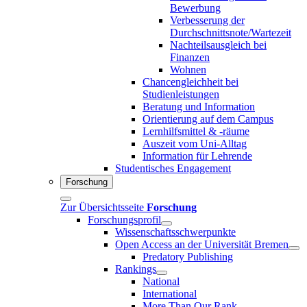
Bewerbung
Verbesserung der
Durchschnittsnote/Wartezeit
Nachteilsausgleich bei
Finanzen
Wohnen
Chancengleichheit bei
Studienleistungen
Beratung und Information
Orientierung auf dem Campus
Lernhilfsmittel & -räume
Auszeit vom Uni-Alltag
Information für Lehrende
Studentisches Engagement
Forschung
Zur Übersichtsseite
Forschung
Forschungsprofil
Wissenschaftsschwerpunkte
Open Access an der Universität Bremen
Predatory Publishing
Rankings
National
International
More Than Our Rank