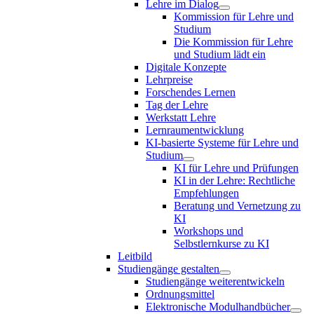
Lehre im Dialog
Kommission für Lehre und
Studium
Die Kommission für Lehre
und Studium lädt ein
Digitale Konzepte
Lehrpreise
Forschendes Lernen
Tag der Lehre
Werkstatt Lehre
Lernraumentwicklung
KI-basierte Systeme für Lehre und
Studium
KI für Lehre und Prüfungen
KI in der Lehre: Rechtliche
Empfehlungen
Beratung und Vernetzung zu
KI
Workshops und
Selbstlernkurse zu KI
Leitbild
Studiengänge gestalten
Studiengänge weiterentwickeln
Ordnungsmittel
Elektronische Modulhandbücher