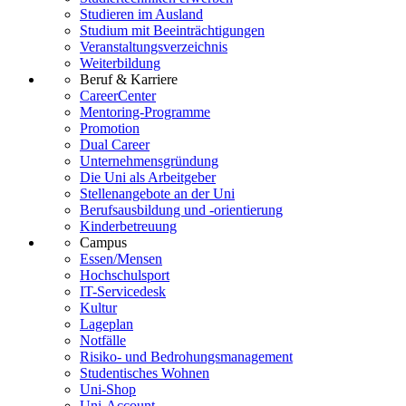
Studieren im Ausland
Studium mit Beeinträchtigungen
Veranstaltungsverzeichnis
Weiterbildung
Beruf & Karriere
CareerCenter
Mentoring-Programme
Promotion
Dual Career
Unternehmensgründung
Die Uni als Arbeitgeber
Stellenangebote an der Uni
Berufsausbildung und -orientierung
Kinderbetreuung
Campus
Essen/Mensen
Hochschulsport
IT-Servicedesk
Kultur
Lageplan
Notfälle
Risiko- und Bedrohungsmanagement
Studentisches Wohnen
Uni-Shop
Uni-Account