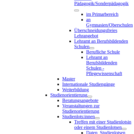
Pädagogik/Sonderpädagogik
im Primarbereich
an
Gymnasien/Oberschulen
Überschneidungsfreies
Lehrangebot
Lehramt an Berufsbildenden
Schulen
Berufliche Schule
Lehramt an
Berufsbildenden
Schulen -
Pflegewissenschaft
Master
Internationale Studiengänge
Weiterbildung
Studienorientierung
Beratungsangebote
Veranstaltungen zur
Studienorientierung
Studienlots:innen
Treffen mit einer Studienlotsin
oder einem Studienlotsen
Daten_Studienlotsen