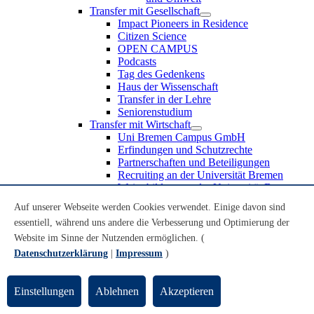
Transfer mit Gesellschaft
Impact Pioneers in Residence
Citizen Science
OPEN CAMPUS
Podcasts
Tag des Gedenkens
Haus der Wissenschaft
Transfer in der Lehre
Seniorenstudium
Transfer mit Wirtschaft
Uni Bremen Campus GmbH
Erfindungen und Schutzrechte
Partnerschaften und Beteiligungen
Recruiting an der Universität Bremen
Weiterbildung an der Universität Bremen
Transfer mit Schule
Auf unserer Webseite werden Cookies verwendet. Einige davon sind
Schülerinnen und Schüler
essentiell, während uns andere die Verbesserung und Optimierung der
MINT-Schnupperstudium
Schulklassen
Website im Sinne der Nutzenden ermöglichen. (
Lehrkräfte
Datenschutzerklärung
|
Impressum
)
Gründungsunterstützung
UniTransfer - Servicestelle für Transferaktivitäten
Einstellungen
Ablehnen
Akzeptieren
Transfermagazin der Universität Bremen
Transferpreis der Universität Bremen