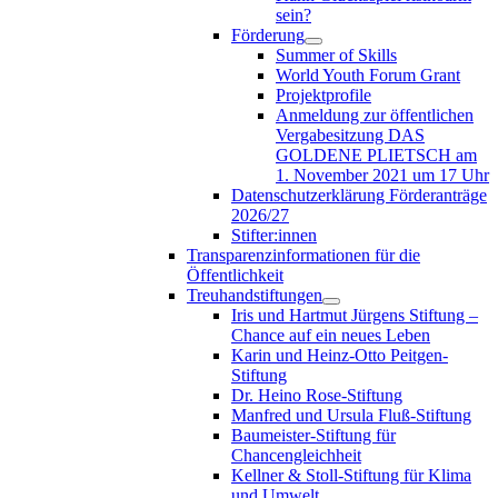
sein?
Förderung
Summer of Skills
World Youth Forum Grant
Projektprofile
Anmeldung zur öffentlichen
Vergabesitzung DAS
GOLDENE PLIETSCH am
1. November 2021 um 17 Uhr
Datenschutzerklärung Förderanträge
2026/27
Stifter:innen
Transparenzinformationen für die
Öffentlichkeit
Treuhandstiftungen
Iris und Hartmut Jürgens Stiftung –
Chance auf ein neues Leben
Karin und Heinz-Otto Peitgen-
Stiftung
Dr. Heino Rose-Stiftung
Manfred und Ursula Fluß-Stiftung
Baumeister-Stiftung für
Chancengleichheit
Kellner & Stoll-Stiftung für Klima
und Umwelt