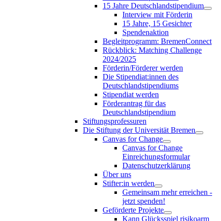
15 Jahre Deutschlandstipendium
Interview mit Förderin
15 Jahre, 15 Gesichter
Spendenaktion
Begleitprogramm: BremenConnect
Rückblick: Matching Challenge
2024/2025
Förderin/Förderer werden
Die Stipendiat:innen des
Deutschlandstipendiums
Stipendiat werden
Förderantrag für das
Deutschlandstipendium
Stiftungsprofessuren
Die Stiftung der Universität Bremen
Canvas for Change
Canvas for Change
Einreichungsformular
Datenschutzerklärung
Über uns
Stifter:in werden
Gemeinsam mehr erreichen -
jetzt spenden!
Geförderte Projekte
Kann Glücksspiel risikoarm