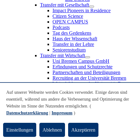
Transfer mit Gesellschaft
Impact Pioneers in Residence
Citizen Science
OPEN CAMPUS
Podcasts
Tag des Gedenkens
Haus der Wissenschaft
Transfer in der Lehre
Seniorenstudium
Transfer mit Wirtschaft
Uni Bremen Campus GmbH
Erfindungen und Schutzrechte
Partnerschaften und Beteiligungen
Recruiting an der Universität Bremen
Weiterbildung an der Universität Bremen
Transfer mit Schule
Auf unserer Webseite werden Cookies verwendet. Einige davon sind
Schülerinnen und Schüler
essentiell, während uns andere die Verbesserung und Optimierung der
MINT-Schnupperstudium
Schulklassen
Website im Sinne der Nutzenden ermöglichen. (
Lehrkräfte
Datenschutzerklärung
|
Impressum
)
Gründungsunterstützung
UniTransfer - Servicestelle für Transferaktivitäten
Einstellungen
Ablehnen
Akzeptieren
Transfermagazin der Universität Bremen
Transferpreis der Universität Bremen