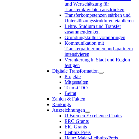
und Wertschätzung für
Transferaktivitäten ausdrücken
Transferkompetenzen stärken und
Unterstützungsstrukturen etablieren
Lehre, Studium und Transfer
zusammendenken
Gründungskultur voranbringen
Kommunikation mit
Transferpartnerinnen und -partnern
intensivieren
Verankerung in Stadt und Region
festigen
Digitale Transformation
Projekte
Mitgestalten
Team-CDO
Beirat
Zahlen & Fakten
Rankings
Auszeichnungen
U Bremen Excellence Chairs
ERC Grants
EIC Grants
Leibniz-Preis
Heinz Maier-Leibnitz-Preis