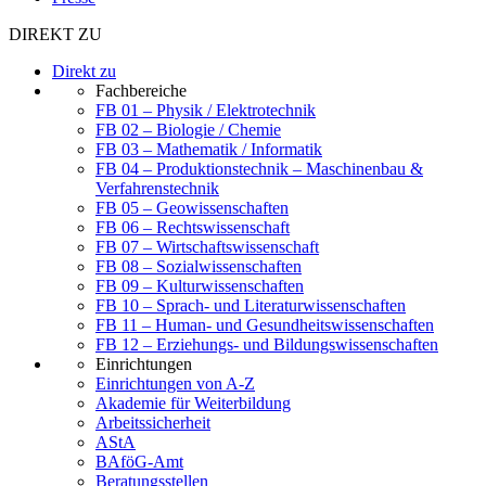
DIREKT ZU
Direkt zu
Fachbereiche
FB 01 – Physik / Elektrotechnik
FB 02 – Biologie / Chemie
FB 03 – Mathematik / Informatik
FB 04 – Produktionstechnik – Maschinenbau &
Verfahrenstechnik
FB 05 – Geowissenschaften
FB 06 – Rechtswissenschaft
FB 07 – Wirtschaftswissenschaft
FB 08 – Sozialwissenschaften
FB 09 – Kulturwissenschaften
FB 10 – Sprach- und Literaturwissenschaften
FB 11 – Human- und Gesundheitswissenschaften
FB 12 – Erziehungs- und Bildungswissenschaften
Einrichtungen
Einrichtungen von A-Z
Akademie für Weiterbildung
Arbeitssicherheit
AStA
BAföG-Amt
Beratungsstellen