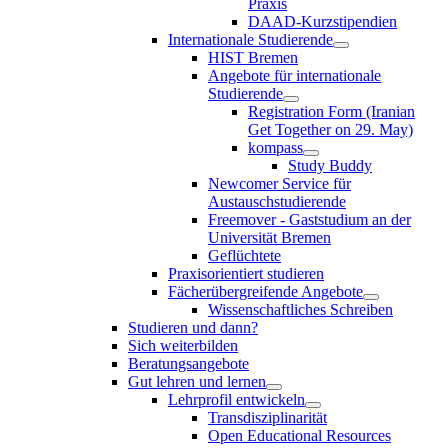
Praxis
DAAD-Kurzstipendien
Internationale Studierende
HIST Bremen
Angebote für internationale
Studierende
Registration Form (Iranian
Get Together on 29. May)
kompass
Study Buddy
Newcomer Service für
Austauschstudierende
Freemover - Gaststudium an der
Universität Bremen
Geflüchtete
Praxisorientiert studieren
Fächerübergreifende Angebote
Wissenschaftliches Schreiben
Studieren und dann?
Sich weiterbilden
Beratungsangebote
Gut lehren und lernen
Lehrprofil entwickeln
Transdisziplinarität
Open Educational Resources