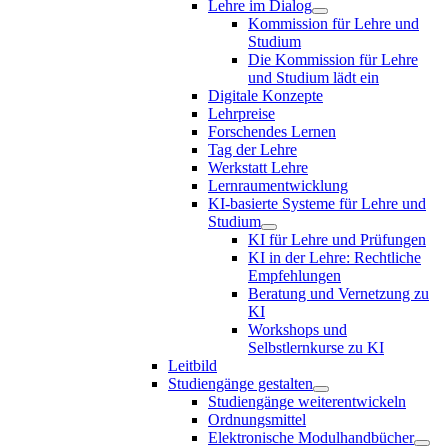
Lehre im Dialog
Kommission für Lehre und
Studium
Die Kommission für Lehre
und Studium lädt ein
Digitale Konzepte
Lehrpreise
Forschendes Lernen
Tag der Lehre
Werkstatt Lehre
Lernraumentwicklung
KI-basierte Systeme für Lehre und
Studium
KI für Lehre und Prüfungen
KI in der Lehre: Rechtliche
Empfehlungen
Beratung und Vernetzung zu
KI
Workshops und
Selbstlernkurse zu KI
Leitbild
Studiengänge gestalten
Studiengänge weiterentwickeln
Ordnungsmittel
Elektronische Modulhandbücher