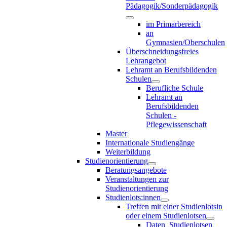
Pädagogik/Sonderpädagogik
im Primarbereich
an
Gymnasien/Oberschulen
Überschneidungsfreies
Lehrangebot
Lehramt an Berufsbildenden
Schulen
Berufliche Schule
Lehramt an
Berufsbildenden
Schulen -
Pflegewissenschaft
Master
Internationale Studiengänge
Weiterbildung
Studienorientierung
Beratungsangebote
Veranstaltungen zur
Studienorientierung
Studienlots:innen
Treffen mit einer Studienlotsin
oder einem Studienlotsen
Daten_Studienlotsen