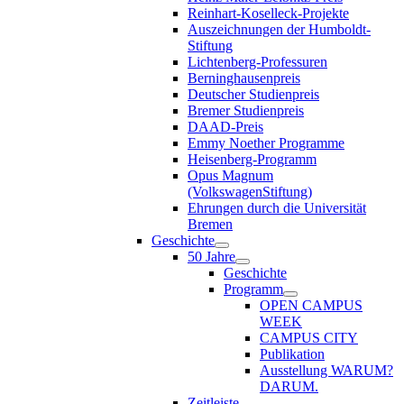
Reinhart-Koselleck-Projekte
Auszeichnungen der Humboldt-
Stiftung
Lichtenberg-Professuren
Berninghausenpreis
Deutscher Studienpreis
Bremer Studienpreis
DAAD-Preis
Emmy Noether Programme
Heisenberg-Programm
Opus Magnum
(VolkswagenStiftung)
Ehrungen durch die Universität
Bremen
Geschichte
50 Jahre
Geschichte
Programm
OPEN CAMPUS
WEEK
CAMPUS CITY
Publikation
Ausstellung WARUM?
DARUM.
Zeitleiste