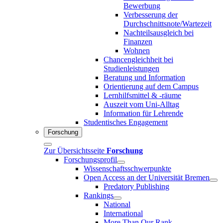
Bewerbung
Verbesserung der
Durchschnittsnote/Wartezeit
Nachteilsausgleich bei
Finanzen
Wohnen
Chancengleichheit bei
Studienleistungen
Beratung und Information
Orientierung auf dem Campus
Lernhilfsmittel & -räume
Auszeit vom Uni-Alltag
Information für Lehrende
Studentisches Engagement
Forschung
Zur Übersichtsseite
Forschung
Forschungsprofil
Wissenschaftsschwerpunkte
Open Access an der Universität Bremen
Predatory Publishing
Rankings
National
International
More Than Our Rank