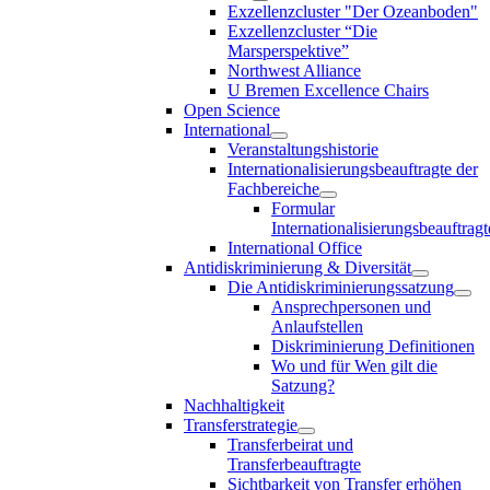
Exzellenzcluster "Der Ozeanboden"
Exzellenzcluster “Die
Marsperspektive”
Northwest Alliance
U Bremen Excellence Chairs
Open Science
International
Veranstaltungshistorie
Internationalisierungsbeauftragte der
Fachbereiche
Formular
Internationalisierungsbeauftragt
International Office
Antidiskriminierung & Diversität
Die Antidiskriminierungssatzung
Ansprechpersonen und
Anlaufstellen
Diskriminierung Definitionen
Wo und für Wen gilt die
Satzung?
Nachhaltigkeit
Transferstrategie
Transferbeirat und
Transferbeauftragte
Sichtbarkeit von Transfer erhöhen