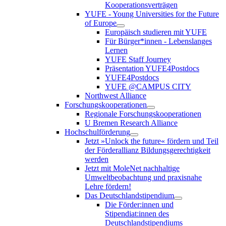
Kooperationsverträgen
YUFE - Young Universities for the Future
of Europe
Europäisch studieren mit YUFE
Für Bürger*innen - Lebenslanges
Lernen
YUFE Staff Journey
Präsentation YUFE4Postdocs
YUFE4Postdocs
YUFE @CAMPUS CITY
Northwest Alliance
Forschungskooperationen
Regionale Forschungskooperationen
U Bremen Research Alliance
Hochschulförderung
Jetzt »Unlock the future« fördern und Teil
der Förderallianz Bildungsgerechtigkeit
werden
Jetzt mit MoleNet nachhaltige
Umweltbeobachtung und praxisnahe
Lehre fördern!
Das Deutschlandstipendium
Die Förder:innen und
Stipendiat:innen des
Deutschlandstipendiums