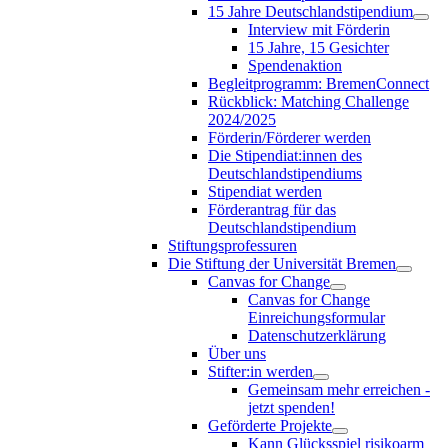
15 Jahre Deutschlandstipendium
Interview mit Förderin
15 Jahre, 15 Gesichter
Spendenaktion
Begleitprogramm: BremenConnect
Rückblick: Matching Challenge
2024/2025
Förderin/Förderer werden
Die Stipendiat:innen des
Deutschlandstipendiums
Stipendiat werden
Förderantrag für das
Deutschlandstipendium
Stiftungsprofessuren
Die Stiftung der Universität Bremen
Canvas for Change
Canvas for Change
Einreichungsformular
Datenschutzerklärung
Über uns
Stifter:in werden
Gemeinsam mehr erreichen -
jetzt spenden!
Geförderte Projekte
Kann Glücksspiel risikoarm