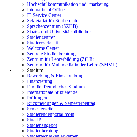
Hochschulkommunikation und -marketing
International Office
IT-Service Center
Sekretariat für Studierende
Sprachenzentrum (SZHB)
Staats- und Universitätsbibliothek
Studienzentren
Studierwerkstatt
Welcome Center
Zentrale Studienberatung
Zentrum für Lehrerbildung (ZfLB)
Zentrum für Multimedia in der Lehre (ZMML)
Studium
Bewerbung & Einschreibung
Finanzierung
Familienfreundliches Studium
Internationale Studierende
Prüfungen
Rückmeldungen & Semesterbeitrag
Semesterzeiten
Studierendenportal moin
Stud.IP
Studienangebot
Studienberatung
Studiertechniken erwerben