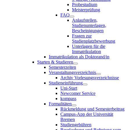
Probestudium
Meisterprüfung
FAQ
Anlaufstellen,
Studienunterlagen,
Bescheinigungen
Fragen zur
Studienplatzbewerbung
Unterlagen für die
Immatrikulation
Immatrikulation als Doktorand/in
Starten & Studieren
Semesterzeiten
Veranstaltungsverzeichnis
Archiv Vorlesungsverzeichnisse
Studieneinführung
Uni-Start
Newcomer Service
kompass
Formalitäten
Rückmeldung und Semesterbeitrag
Campus-App der Universität
Bremen
Studiengebühren
Beurlaubung und Befreiung vom