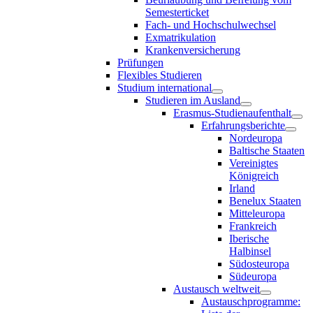
Semesterticket
Fach- und Hochschulwechsel
Exmatrikulation
Krankenversicherung
Prüfungen
Flexibles Studieren
Studium international
Studieren im Ausland
Erasmus-Studienaufenthalt
Erfahrungsberichte
Nordeuropa
Baltische Staaten
Vereinigtes
Königreich
Irland
Benelux Staaten
Mitteleuropa
Frankreich
Iberische
Halbinsel
Südosteuropa
Südeuropa
Austausch weltweit
Austauschprogramme: