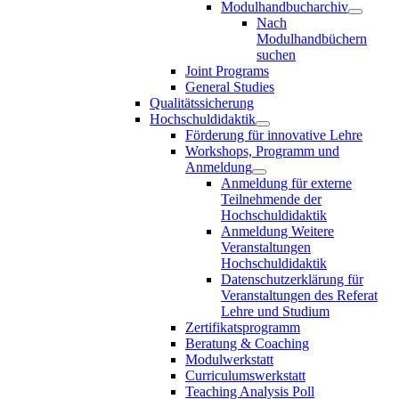
Modulhandbucharchiv
Nach
Modulhandbüchern
suchen
Joint Programs
General Studies
Qualitätssicherung
Hochschuldidaktik
Förderung für innovative Lehre
Workshops, Programm und
Anmeldung
Anmeldung für externe
Teilnehmende der
Hochschuldidaktik
Anmeldung Weitere
Veranstaltungen
Hochschuldidaktik
Datenschutzerklärung für
Veranstaltungen des Referat
Lehre und Studium
Zertifikatsprogramm
Beratung & Coaching
Modulwerkstatt
Curriculumswerkstatt
Teaching Analysis Poll