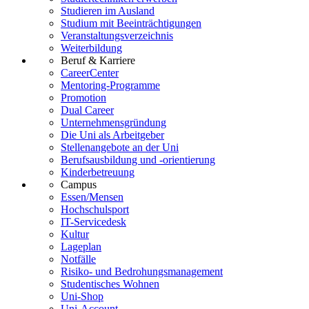
Studieren im Ausland
Studium mit Beeinträchtigungen
Veranstaltungsverzeichnis
Weiterbildung
Beruf & Karriere
CareerCenter
Mentoring-Programme
Promotion
Dual Career
Unternehmensgründung
Die Uni als Arbeitgeber
Stellenangebote an der Uni
Berufsausbildung und -orientierung
Kinderbetreuung
Campus
Essen/Mensen
Hochschulsport
IT-Servicedesk
Kultur
Lageplan
Notfälle
Risiko- und Bedrohungsmanagement
Studentisches Wohnen
Uni-Shop
Uni-Account