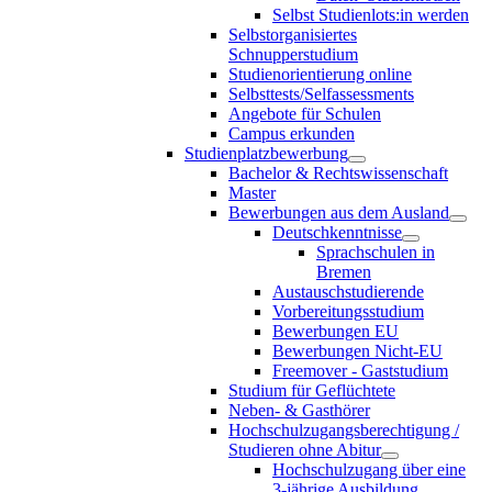
Selbst Studienlots:in werden
Selbstorganisiertes
Schnupperstudium
Studienorientierung online
Selbsttests/Selfassessments
Angebote für Schulen
Campus erkunden
Studienplatzbewerbung
Bachelor & Rechtswissenschaft
Master
Bewerbungen aus dem Ausland
Deutschkenntnisse
Sprachschulen in
Bremen
Austauschstudierende
Vorbereitungsstudium
Bewerbungen EU
Bewerbungen Nicht-EU
Freemover - Gaststudium
Studium für Geflüchtete
Neben- & Gasthörer
Hochschulzugangsberechtigung /
Studieren ohne Abitur
Hochschulzugang über eine
3-jährige Ausbildung