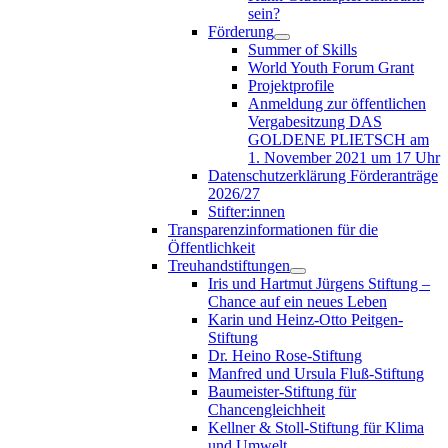
sein?
Förderung
Summer of Skills
World Youth Forum Grant
Projektprofile
Anmeldung zur öffentlichen
Vergabesitzung DAS
GOLDENE PLIETSCH am
1. November 2021 um 17 Uhr
Datenschutzerklärung Förderanträge
2026/27
Stifter:innen
Transparenzinformationen für die
Öffentlichkeit
Treuhandstiftungen
Iris und Hartmut Jürgens Stiftung –
Chance auf ein neues Leben
Karin und Heinz-Otto Peitgen-
Stiftung
Dr. Heino Rose-Stiftung
Manfred und Ursula Fluß-Stiftung
Baumeister-Stiftung für
Chancengleichheit
Kellner & Stoll-Stiftung für Klima
und Umwelt