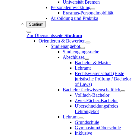
Universität Bremen
Personalentwicklung
Erasmus-Personalmobilität
Ausbildung und Praktika
Studium
Zur Übersichtsseite
Studium
Orientieren & Bewerben
Studienangebot
Studiengangssuche
Abschlüsse
Bachelor & Master
Lehramt
Rechtswissenschaft (Erste
juristische Prüfung / Bachelor
of Laws)
Bachelor fachwissenschaftlich
Vollfach-Bachelor
Zwei-Fächer-Bachelor
Überschneidungsfreies
Lehrangebot
Lehramt
Grundschule
Gymnasium/Oberschule
Inklusive