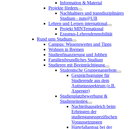
Information & Material
Projekte fördern
Nachhaltiges und transdisziplinäres
Studium - nuts@UB
Lehren und Lernen international
Projekt MINTernational
Erasmus-Lehrendenmobilität
Rund ums Studium
Campus: Wissenswertes und Tipps
Wohnen in Bremen
Studienfinanzierung und Jobben
Familienfreundliches Studium
Studieren mit Beeinträchtigung
Studentische Gruppenangebote
Gesprächsgruppe für
Studierende aus dem
Autismusspektrum (z.B.
Asperger)
Studienplatzbewerbung &
Studieneinstieg
Nachteilsausgleich beim
Erbringen der
studiengangsspezifischen
Voraussetzungen
Härtefallantrag bei der