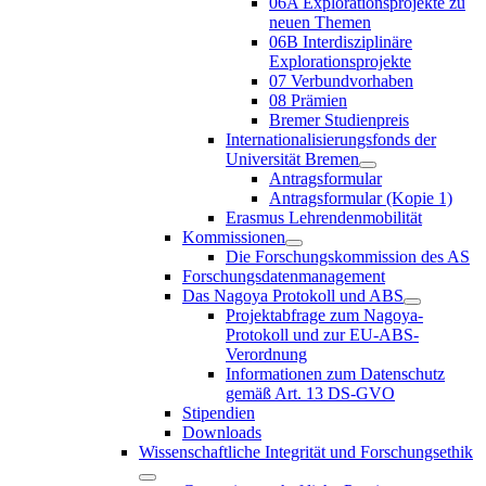
06A Explorationsprojekte zu
neuen Themen
06B Interdisziplinäre
Explorationsprojekte
07 Verbundvorhaben
08 Prämien
Bremer Studienpreis
Internationalisierungsfonds der
Universität Bremen
Antragsformular
Antragsformular (Kopie 1)
Erasmus Lehrendenmobilität
Kommissionen
Die Forschungskommission des AS
Forschungsdatenmanagement
Das Nagoya Protokoll und ABS
Projektabfrage zum Nagoya-
Protokoll und zur EU-ABS-
Verordnung
Informationen zum Datenschutz
gemäß Art. 13 DS-GVO
Stipendien
Downloads
Wissenschaftliche Integrität und Forschungsethik