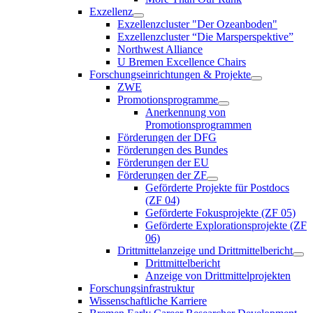
Exzellenz
Exzellenzcluster "Der Ozeanboden"
Exzellenzcluster “Die Marsperspektive”
Northwest Alliance
U Bremen Excellence Chairs
Forschungseinrichtungen & Projekte
ZWE
Promotionsprogramme
Anerkennung von
Promotionsprogrammen
Förderungen der DFG
Förderungen des Bundes
Förderungen der EU
Förderungen der ZF
Geförderte Projekte für Postdocs
(ZF 04)
Geförderte Fokusprojekte (ZF 05)
Geförderte Explorationsprojekte (ZF
06)
Drittmittelanzeige und Drittmittelbericht
Drittmittelbericht
Anzeige von Drittmittelprojekten
Forschungsinfrastruktur
Wissenschaftliche Karriere