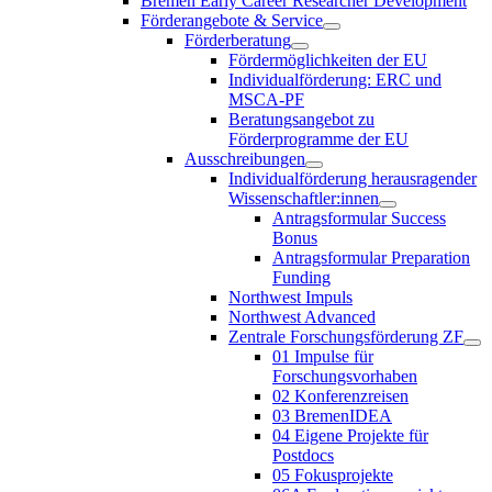
Bremen Early Career Researcher Development
Förderangebote & Service
Förderberatung
Fördermöglichkeiten der EU
Individualförderung: ERC und
MSCA-PF
Beratungsangebot zu
Förderprogramme der EU
Ausschreibungen
Individualförderung herausragender
Wissenschaftler:innen
Antragsformular Success
Bonus
Antragsformular Preparation
Funding
Northwest Impuls
Northwest Advanced
Zentrale Forschungsförderung ZF
01 Impulse für
Forschungsvorhaben
02 Konferenzreisen
03 BremenIDEA
04 Eigene Projekte für
Postdocs
05 Fokusprojekte