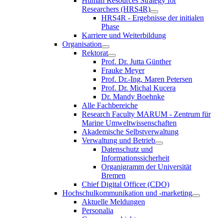
Human Resources Strategy for
Researchers (HRS4R)
HRS4R - Ergebnisse der initialen
Phase
Karriere und Weiterbildung
Organisation
Rektorat
Prof. Dr. Jutta Günther
Frauke Meyer
Prof. Dr.-Ing. Maren Petersen
Prof. Dr. Michal Kucera
Dr. Mandy Boehnke
Alle Fachbereiche
Research Faculty MARUM - Zentrum für
Marine Umweltwissenschaften
Akademische Selbstverwaltung
Verwaltung und Betrieb
Datenschutz und
Informationssicherheit
Organigramm der Universität
Bremen
Chief Digital Officer (CDO)
Hochschulkommunikation und -marketing
Aktuelle Meldungen
Personalia