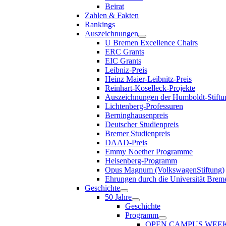
Beirat
Zahlen & Fakten
Rankings
Auszeichnungen
U Bremen Excellence Chairs
ERC Grants
EIC Grants
Leibniz-Preis
Heinz Maier-Leibnitz-Preis
Reinhart-Koselleck-Projekte
Auszeichnungen der Humboldt-Stiftu
Lichtenberg-Professuren
Berninghausenpreis
Deutscher Studienpreis
Bremer Studienpreis
DAAD-Preis
Emmy Noether Programme
Heisenberg-Programm
Opus Magnum (VolkswagenStiftung)
Ehrungen durch die Universität Brem
Geschichte
50 Jahre
Geschichte
Programm
OPEN CAMPUS WEE