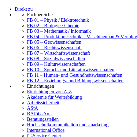
Direkt zu
Fachbereiche
FB 01 – Physik / Elektrotechnik
FB 02 – Biologie / Chemie
FB 03 – Mathematik / Informatik
FB 04 – Produktionstechnik – Maschinenbau & Verfahre
FB 05 – Geowissenschaften
FB 06 – Rechtswissenschaft
FB 07 – Wirtschaftswissenschaft
FB 08 – Sozialwissenschaften
FB 09 – Kulturwissenschaften
FB 10 – Sprach- und Literaturwissenschaften
FB 11 – Human- und Gesundheitswissenschaften
FB 12 – Erziehungs- und Bildungswissenschaften
Einrichtungen
Einrichtungen von A-Z
Akademie für Weiterbildung
Arbeitssicherheit
AStA
BAföG-Amt
Beratungsstellen
Hochschulkommunikation und -marketing
International Office
IT-Service Center