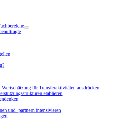
 Fachbereiche
beauftragte
ellen
ng?
e
d Wertschätzung für Transferaktivitäten ausdrücken
rstützungsstrukturen etablieren
mendenken
en und -partnern intensivieren
igen