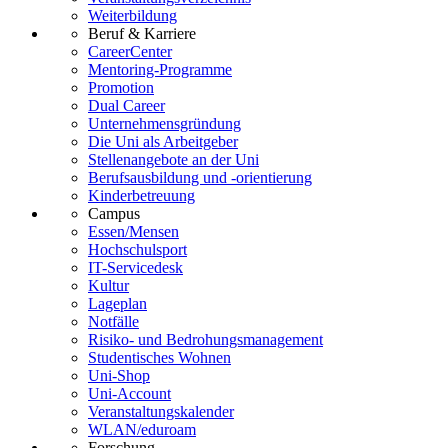
Weiterbildung
Beruf & Karriere
CareerCenter
Mentoring-Programme
Promotion
Dual Career
Unternehmensgründung
Die Uni als Arbeitgeber
Stellenangebote an der Uni
Berufsausbildung und -orientierung
Kinderbetreuung
Campus
Essen/Mensen
Hochschulsport
IT-Servicedesk
Kultur
Lageplan
Notfälle
Risiko- und Bedrohungsmanagement
Studentisches Wohnen
Uni-Shop
Uni-Account
Veranstaltungskalender
WLAN/eduroam
Forschung