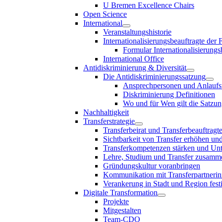
U Bremen Excellence Chairs
Open Science
International
Veranstaltungshistorie
Internationalisierungsbeauftragte der
Formular Internationalisierungs
International Office
Antidiskriminierung & Diversität
Die Antidiskriminierungssatzung
Ansprechpersonen und Anlaufst
Diskriminierung Definitionen
Wo und für Wen gilt die Satzu
Nachhaltigkeit
Transferstrategie
Transferbeirat und Transferbeauftragt
Sichtbarkeit von Transfer erhöhen un
Transferkompetenzen stärken und Unte
Lehre, Studium und Transfer zusam
Gründungskultur voranbringen
Kommunikation mit Transferpartnerinn
Verankerung in Stadt und Region fest
Digitale Transformation
Projekte
Mitgestalten
Team-CDO