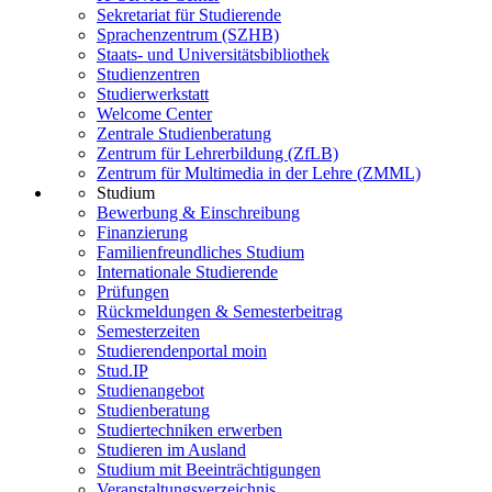
Sekretariat für Studierende
Sprachenzentrum (SZHB)
Staats- und Universitätsbibliothek
Studienzentren
Studierwerkstatt
Welcome Center
Zentrale Studienberatung
Zentrum für Lehrerbildung (ZfLB)
Zentrum für Multimedia in der Lehre (ZMML)
Studium
Bewerbung & Einschreibung
Finanzierung
Familienfreundliches Studium
Internationale Studierende
Prüfungen
Rückmeldungen & Semesterbeitrag
Semesterzeiten
Studierendenportal moin
Stud.IP
Studienangebot
Studienberatung
Studiertechniken erwerben
Studieren im Ausland
Studium mit Beeinträchtigungen
Veranstaltungsverzeichnis