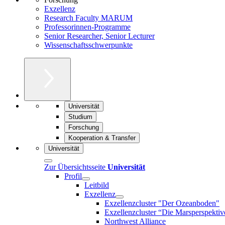
Exzellenz
Research Faculty MARUM
Professorinnen-Programme
Senior Researcher, Senior Lecturer
Wissenschaftsschwerpunkte
Universität
Studium
Forschung
Kooperation & Transfer
Universität
Zur Übersichtsseite
Universität
Profil
Leitbild
Exzellenz
Exzellenzcluster "Der Ozeanboden"
Exzellenzcluster “Die Marsperspektiv
Northwest Alliance