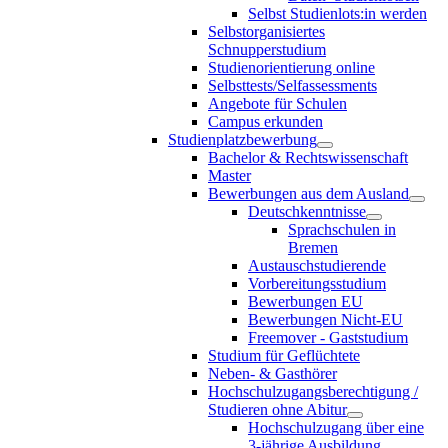
Selbst Studienlots:in werden
Selbstorganisiertes
Schnupperstudium
Studienorientierung online
Selbsttests/Selfassessments
Angebote für Schulen
Campus erkunden
Studienplatzbewerbung
Bachelor & Rechtswissenschaft
Master
Bewerbungen aus dem Ausland
Deutschkenntnisse
Sprachschulen in
Bremen
Austauschstudierende
Vorbereitungsstudium
Bewerbungen EU
Bewerbungen Nicht-EU
Freemover - Gaststudium
Studium für Geflüchtete
Neben- & Gasthörer
Hochschulzugangsberechtigung /
Studieren ohne Abitur
Hochschulzugang über eine
3-jährige Ausbildung