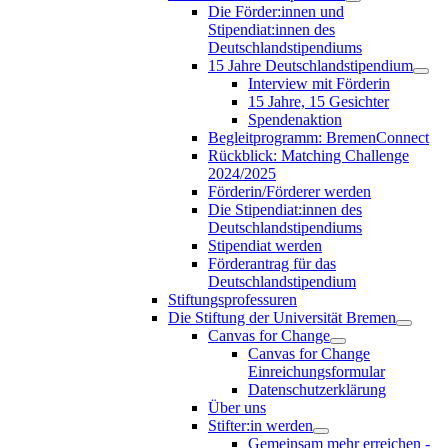
Die Förder:innen und
Stipendiat:innen des
Deutschlandstipendiums
15 Jahre Deutschlandstipendium
Interview mit Förderin
15 Jahre, 15 Gesichter
Spendenaktion
Begleitprogramm: BremenConnect
Rückblick: Matching Challenge
2024/2025
Förderin/Förderer werden
Die Stipendiat:innen des
Deutschlandstipendiums
Stipendiat werden
Förderantrag für das
Deutschlandstipendium
Stiftungsprofessuren
Die Stiftung der Universität Bremen
Canvas for Change
Canvas for Change
Einreichungsformular
Datenschutzerklärung
Über uns
Stifter:in werden
Gemeinsam mehr erreichen -