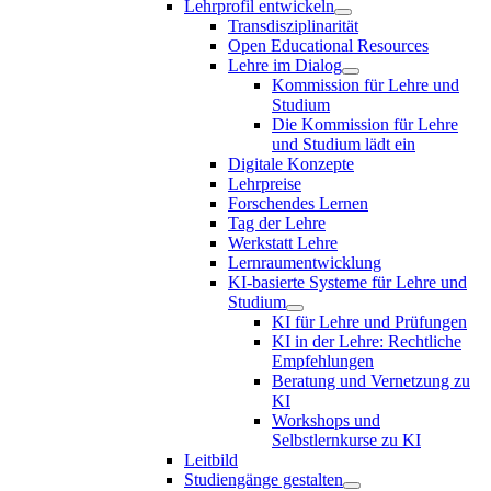
Lehrprofil entwickeln
Transdisziplinarität
Open Educational Resources
Lehre im Dialog
Kommission für Lehre und
Studium
Die Kommission für Lehre
und Studium lädt ein
Digitale Konzepte
Lehrpreise
Forschendes Lernen
Tag der Lehre
Werkstatt Lehre
Lernraumentwicklung
KI-basierte Systeme für Lehre und
Studium
KI für Lehre und Prüfungen
KI in der Lehre: Rechtliche
Empfehlungen
Beratung und Vernetzung zu
KI
Workshops und
Selbstlernkurse zu KI
Leitbild
Studiengänge gestalten