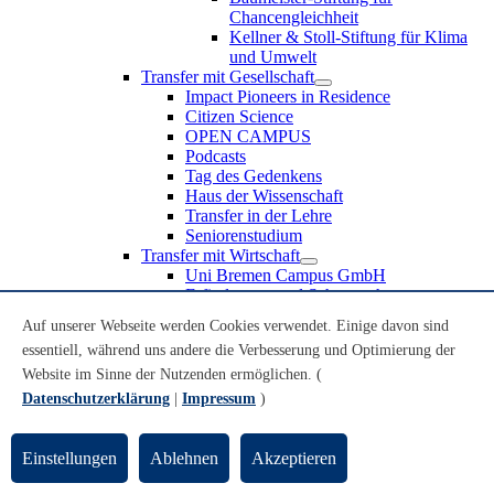
Chancengleichheit
Kellner & Stoll-Stiftung für Klima
und Umwelt
Transfer mit Gesellschaft
Impact Pioneers in Residence
Citizen Science
OPEN CAMPUS
Podcasts
Tag des Gedenkens
Haus der Wissenschaft
Transfer in der Lehre
Seniorenstudium
Transfer mit Wirtschaft
Uni Bremen Campus GmbH
Erfindungen und Schutzrechte
Partnerschaften und Beteiligungen
Auf unserer Webseite werden Cookies verwendet. Einige davon sind
Recruiting an der Universität Bremen
essentiell, während uns andere die Verbesserung und Optimierung der
Weiterbildung an der Universität Bremen
Transfer mit Schule
Website im Sinne der Nutzenden ermöglichen. (
Schülerinnen und Schüler
Datenschutzerklärung
|
Impressum
)
MINT-Schnupperstudium
Schulklassen
Lehrkräfte
Einstellungen
Ablehnen
Akzeptieren
Gründungsunterstützung
UniTransfer - Servicestelle für Transferaktivitäten