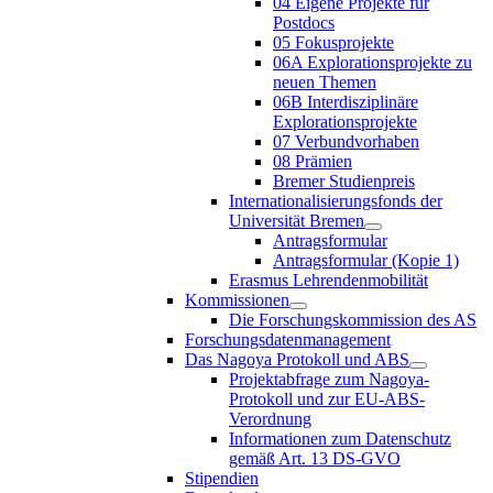
04 Eigene Projekte für
Postdocs
05 Fokusprojekte
06A Explorationsprojekte zu
neuen Themen
06B Interdisziplinäre
Explorationsprojekte
07 Verbundvorhaben
08 Prämien
Bremer Studienpreis
Internationalisierungsfonds der
Universität Bremen
Antragsformular
Antragsformular (Kopie 1)
Erasmus Lehrendenmobilität
Kommissionen
Die Forschungskommission des AS
Forschungsdatenmanagement
Das Nagoya Protokoll und ABS
Projektabfrage zum Nagoya-
Protokoll und zur EU-ABS-
Verordnung
Informationen zum Datenschutz
gemäß Art. 13 DS-GVO
Stipendien