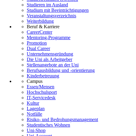
Studieren im Ausland
Studium mit Beeinträchtigungen
Veranstaltungsverzeichnis
Weiterbildung
Beruf & Karriere
CareerCenter
Mentoring-Programme
Promotion
Dual Career
Unternehmensgründung
Die Uni als Arbeitgeber
Stellenangebote an der Uni
Berufsausbildung und -orientierung
Kinderbetreuung
Campus
Essen/Mensen
Hochschulsport
IT-Servicedesk
Kultur
Lageplan
Notfälle
Risiko- und Bedrohungsmanagement
Studentisches Wohnen
Uni-Shop
Uni-Account