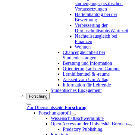
studiengangsspezifischen
Voraussetzungen
Härtefallantrag bei der
Bewerbung
Verbesserung der
Durchschnittsnote/Wartezeit
Nachteilsausgleich bei
Finanzen
Wohnen
Chancengleichheit bei
Studienleistungen
Beratung und Information
Orientierung auf dem Campus
Lernhilfsmittel & -räume
Auszeit vom Uni-Alltag
Information für Lehrende
Studentisches Engagement
Forschung
Zur Übersichtsseite
Forschung
Forschungsprofil
Wissenschaftsschwerpunkte
Open Access an der Universität Bremen
Predatory Publishing
Rankings