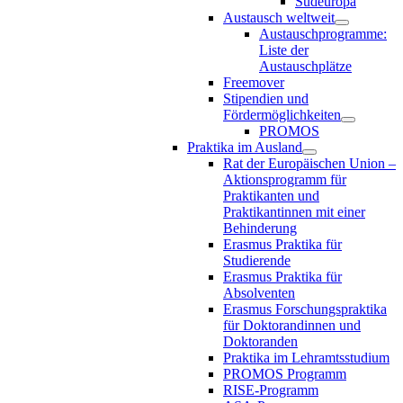
Südeuropa
Austausch weltweit
Austauschprogramme:
Liste der
Austauschplätze
Freemover
Stipendien und
Fördermöglichkeiten
PROMOS
Praktika im Ausland
Rat der Europäischen Union –
Aktionsprogramm für
Praktikanten und
Praktikantinnen mit einer
Behinderung
Erasmus Praktika für
Studierende
Erasmus Praktika für
Absolventen
Erasmus Forschungspraktika
für Doktorandinnen und
Doktoranden
Praktika im Lehramtsstudium
PROMOS Programm
RISE-Programm