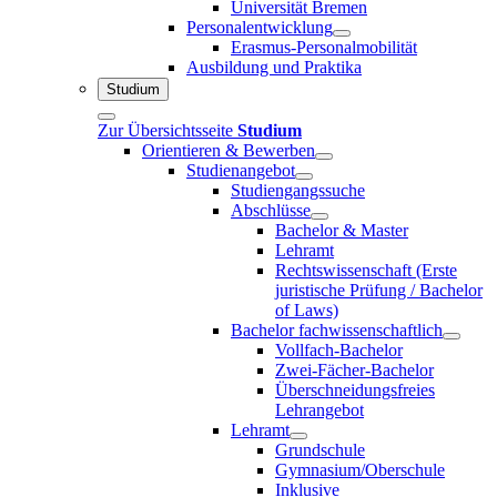
Universität Bremen
Personalentwicklung
Erasmus-Personalmobilität
Ausbildung und Praktika
Studium
Zur Übersichtsseite
Studium
Orientieren & Bewerben
Studienangebot
Studiengangssuche
Abschlüsse
Bachelor & Master
Lehramt
Rechtswissenschaft (Erste
juristische Prüfung / Bachelor
of Laws)
Bachelor fachwissenschaftlich
Vollfach-Bachelor
Zwei-Fächer-Bachelor
Überschneidungsfreies
Lehrangebot
Lehramt
Grundschule
Gymnasium/Oberschule
Inklusive