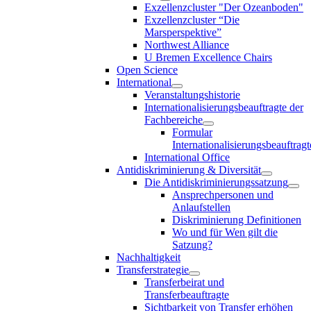
Exzellenzcluster "Der Ozeanboden"
Exzellenzcluster “Die
Marsperspektive”
Northwest Alliance
U Bremen Excellence Chairs
Open Science
International
Veranstaltungshistorie
Internationalisierungsbeauftragte der
Fachbereiche
Formular
Internationalisierungsbeauftragt
International Office
Antidiskriminierung & Diversität
Die Antidiskriminierungssatzung
Ansprechpersonen und
Anlaufstellen
Diskriminierung Definitionen
Wo und für Wen gilt die
Satzung?
Nachhaltigkeit
Transferstrategie
Transferbeirat und
Transferbeauftragte
Sichtbarkeit von Transfer erhöhen