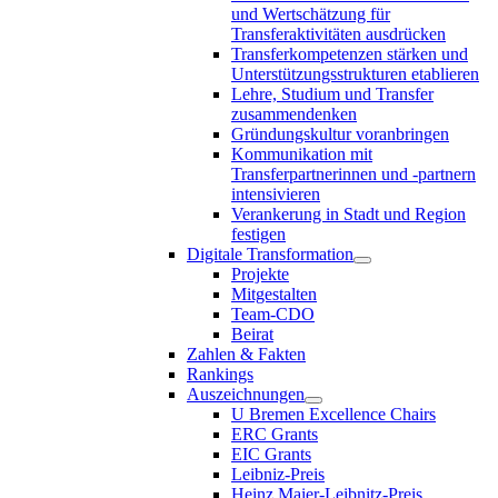
und Wertschätzung für
Transferaktivitäten ausdrücken
Transferkompetenzen stärken und
Unterstützungsstrukturen etablieren
Lehre, Studium und Transfer
zusammendenken
Gründungskultur voranbringen
Kommunikation mit
Transferpartnerinnen und -partnern
intensivieren
Verankerung in Stadt und Region
festigen
Digitale Transformation
Projekte
Mitgestalten
Team-CDO
Beirat
Zahlen & Fakten
Rankings
Auszeichnungen
U Bremen Excellence Chairs
ERC Grants
EIC Grants
Leibniz-Preis
Heinz Maier-Leibnitz-Preis