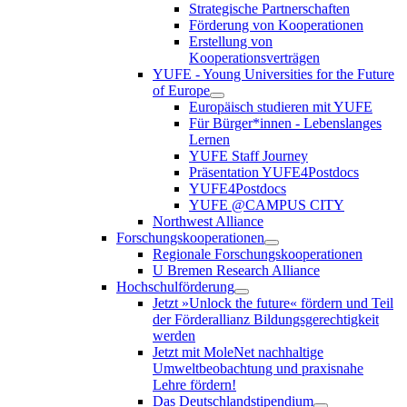
Strategische Partnerschaften
Förderung von Kooperationen
Erstellung von
Kooperationsverträgen
YUFE - Young Universities for the Future
of Europe
Europäisch studieren mit YUFE
Für Bürger*innen - Lebenslanges
Lernen
YUFE Staff Journey
Präsentation YUFE4Postdocs
YUFE4Postdocs
YUFE @CAMPUS CITY
Northwest Alliance
Forschungskooperationen
Regionale Forschungskooperationen
U Bremen Research Alliance
Hochschulförderung
Jetzt »Unlock the future« fördern und Teil
der Förderallianz Bildungsgerechtigkeit
werden
Jetzt mit MoleNet nachhaltige
Umweltbeobachtung und praxisnahe
Lehre fördern!
Das Deutschlandstipendium