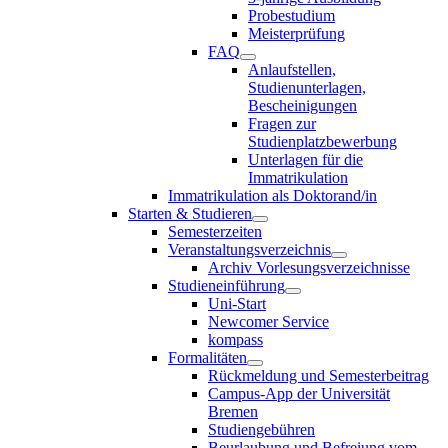
Probestudium
Meisterprüfung
FAQ
Anlaufstellen,
Studienunterlagen,
Bescheinigungen
Fragen zur
Studienplatzbewerbung
Unterlagen für die
Immatrikulation
Immatrikulation als Doktorand/in
Starten & Studieren
Semesterzeiten
Veranstaltungsverzeichnis
Archiv Vorlesungsverzeichnisse
Studieneinführung
Uni-Start
Newcomer Service
kompass
Formalitäten
Rückmeldung und Semesterbeitrag
Campus-App der Universität
Bremen
Studiengebühren
Beurlaubung und Befreiung vom