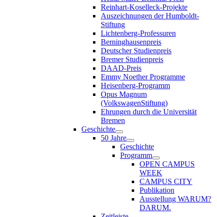
Reinhart-Koselleck-Projekte
Auszeichnungen der Humboldt-
Stiftung
Lichtenberg-Professuren
Berninghausenpreis
Deutscher Studienpreis
Bremer Studienpreis
DAAD-Preis
Emmy Noether Programme
Heisenberg-Programm
Opus Magnum
(VolkswagenStiftung)
Ehrungen durch die Universität
Bremen
Geschichte
50 Jahre
Geschichte
Programm
OPEN CAMPUS
WEEK
CAMPUS CITY
Publikation
Ausstellung WARUM?
DARUM.
Zeitleiste