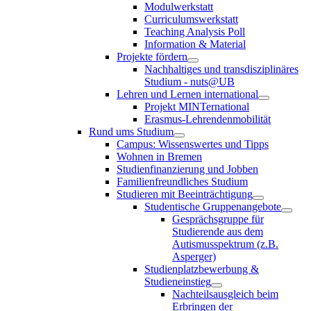
Modulwerkstatt
Curriculumswerkstatt
Teaching Analysis Poll
Information & Material
Projekte fördern
Nachhaltiges und transdisziplinäres
Studium - nuts@UB
Lehren und Lernen international
Projekt MINTernational
Erasmus-Lehrendenmobilität
Rund ums Studium
Campus: Wissenswertes und Tipps
Wohnen in Bremen
Studienfinanzierung und Jobben
Familienfreundliches Studium
Studieren mit Beeinträchtigung
Studentische Gruppenangebote
Gesprächsgruppe für
Studierende aus dem
Autismusspektrum (z.B.
Asperger)
Studienplatzbewerbung &
Studieneinstieg
Nachteilsausgleich beim
Erbringen der