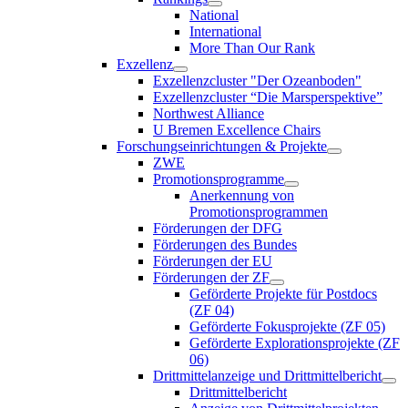
National
International
More Than Our Rank
Exzellenz
Exzellenzcluster "Der Ozeanboden"
Exzellenzcluster “Die Marsperspektive”
Northwest Alliance
U Bremen Excellence Chairs
Forschungseinrichtungen & Projekte
ZWE
Promotionsprogramme
Anerkennung von
Promotionsprogrammen
Förderungen der DFG
Förderungen des Bundes
Förderungen der EU
Förderungen der ZF
Geförderte Projekte für Postdocs
(ZF 04)
Geförderte Fokusprojekte (ZF 05)
Geförderte Explorationsprojekte (ZF
06)
Drittmittelanzeige und Drittmittelbericht
Drittmittelbericht