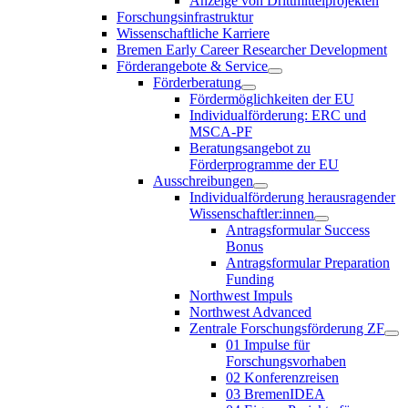
Anzeige von Drittmittelprojekten
Forschungsinfrastruktur
Wissenschaftliche Karriere
Bremen Early Career Researcher Development
Förderangebote & Service
Förderberatung
Fördermöglichkeiten der EU
Individualförderung: ERC und
MSCA-PF
Beratungsangebot zu
Förderprogramme der EU
Ausschreibungen
Individualförderung herausragender
Wissenschaftler:innen
Antragsformular Success
Bonus
Antragsformular Preparation
Funding
Northwest Impuls
Northwest Advanced
Zentrale Forschungsförderung ZF
01 Impulse für
Forschungsvorhaben
02 Konferenzreisen
03 BremenIDEA