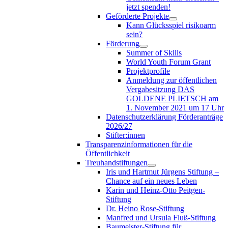
jetzt spenden!
Geförderte Projekte
Kann Glücksspiel risikoarm
sein?
Förderung
Summer of Skills
World Youth Forum Grant
Projektprofile
Anmeldung zur öffentlichen
Vergabesitzung DAS
GOLDENE PLIETSCH am
1. November 2021 um 17 Uhr
Datenschutzerklärung Förderanträge
2026/27
Stifter:innen
Transparenzinformationen für die
Öffentlichkeit
Treuhandstiftungen
Iris und Hartmut Jürgens Stiftung –
Chance auf ein neues Leben
Karin und Heinz-Otto Peitgen-
Stiftung
Dr. Heino Rose-Stiftung
Manfred und Ursula Fluß-Stiftung
Baumeister-Stiftung für