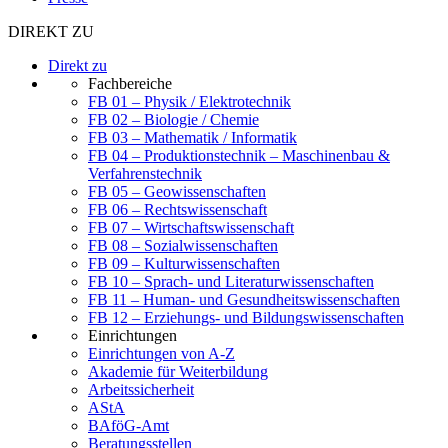
DIREKT ZU
Direkt zu
Fachbereiche
FB 01 – Physik / Elektrotechnik
FB 02 – Biologie / Chemie
FB 03 – Mathematik / Informatik
FB 04 – Produktionstechnik – Maschinenbau &
Verfahrenstechnik
FB 05 – Geowissenschaften
FB 06 – Rechtswissenschaft
FB 07 – Wirtschaftswissenschaft
FB 08 – Sozialwissenschaften
FB 09 – Kulturwissenschaften
FB 10 – Sprach- und Literaturwissenschaften
FB 11 – Human- und Gesundheitswissenschaften
FB 12 – Erziehungs- und Bildungswissenschaften
Einrichtungen
Einrichtungen von A-Z
Akademie für Weiterbildung
Arbeitssicherheit
AStA
BAföG-Amt
Beratungsstellen