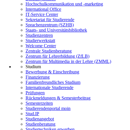
Hochschulkommunikation und -marketing
International Office
IT-Service Center
Sekretariat für Studierende
Sprachenzentrum (SZHB)
Staats- und Universitätsbibliothek
Studienzentren
Studierwerkstatt
Welcome Center
Zentrale Studienberatung
Zentrum für Lehrerbildung (ZfLB)
Zentrum für Multimedia in der Lehre (ZMML)
Studium
Bewerbung & Einschreibung
Finanzierung
Familienfreundliches Studium
Internationale Studierende
Prüfungen
Rückmeldungen & Semesterbeitrag
Semesterzeiten
Studierendenportal moin
Stud.IP
Studienangebot
Studienberatung
Studiertechniken erwerben