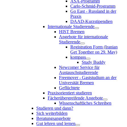
ASA-Programm
Carlo-Schmid-Programm
Go East - Russland in der
Praxis
DAAD-Kurzstipendien
Internationale Studierende
HIST Bremen
Angebote für internationale
Studierende
Registration Form (Iranian
Get Together on 29. May)
kompass
Study Buddy
Newcomer Service für
Austauschstudierende
Freemover - Gaststudium an der
Universität Bremen
Geflüchtete
Praxisorientiert studieren
Fächerübergreifende Angebote
Wissenschaftliches Schreiben
Studieren und dann?
Sich weiterbilden
Beratungsangebote
Gut lehren und lernen