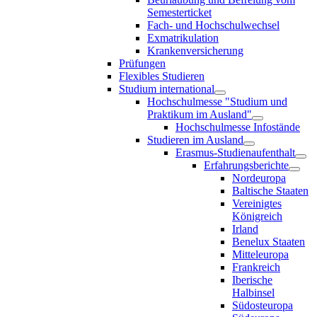
Semesterticket
Fach- und Hochschulwechsel
Exmatrikulation
Krankenversicherung
Prüfungen
Flexibles Studieren
Studium international
Hochschulmesse "Studium und
Praktikum im Ausland"
Hochschulmesse Infostände
Studieren im Ausland
Erasmus-Studienaufenthalt
Erfahrungsberichte
Nordeuropa
Baltische Staaten
Vereinigtes
Königreich
Irland
Benelux Staaten
Mitteleuropa
Frankreich
Iberische
Halbinsel
Südosteuropa