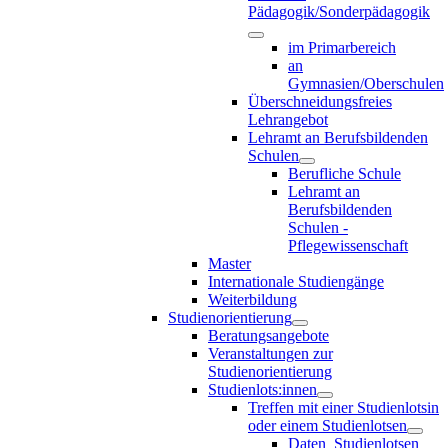
Pädagogik/Sonderpädagogik
im Primarbereich
an
Gymnasien/Oberschulen
Überschneidungsfreies
Lehrangebot
Lehramt an Berufsbildenden
Schulen
Berufliche Schule
Lehramt an
Berufsbildenden
Schulen -
Pflegewissenschaft
Master
Internationale Studiengänge
Weiterbildung
Studienorientierung
Beratungsangebote
Veranstaltungen zur
Studienorientierung
Studienlots:innen
Treffen mit einer Studienlotsin
oder einem Studienlotsen
Daten_Studienlotsen