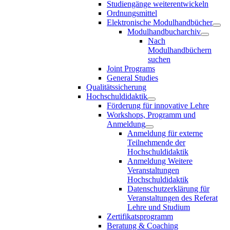
Studiengänge weiterentwickeln
Ordnungsmittel
Elektronische Modulhandbücher
Modulhandbucharchiv
Nach
Modulhandbüchern
suchen
Joint Programs
General Studies
Qualitätssicherung
Hochschuldidaktik
Förderung für innovative Lehre
Workshops, Programm und
Anmeldung
Anmeldung für externe
Teilnehmende der
Hochschuldidaktik
Anmeldung Weitere
Veranstaltungen
Hochschuldidaktik
Datenschutzerklärung für
Veranstaltungen des Referat
Lehre und Studium
Zertifikatsprogramm
Beratung & Coaching