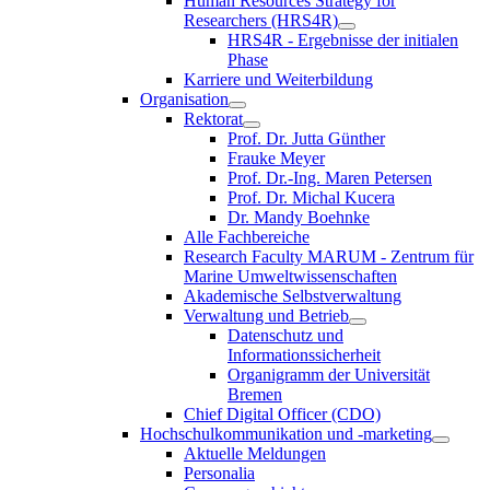
Human Resources Strategy for
Researchers (HRS4R)
HRS4R - Ergebnisse der initialen
Phase
Karriere und Weiterbildung
Organisation
Rektorat
Prof. Dr. Jutta Günther
Frauke Meyer
Prof. Dr.-Ing. Maren Petersen
Prof. Dr. Michal Kucera
Dr. Mandy Boehnke
Alle Fachbereiche
Research Faculty MARUM - Zentrum für
Marine Umweltwissenschaften
Akademische Selbstverwaltung
Verwaltung und Betrieb
Datenschutz und
Informationssicherheit
Organigramm der Universität
Bremen
Chief Digital Officer (CDO)
Hochschulkommunikation und -marketing
Aktuelle Meldungen
Personalia