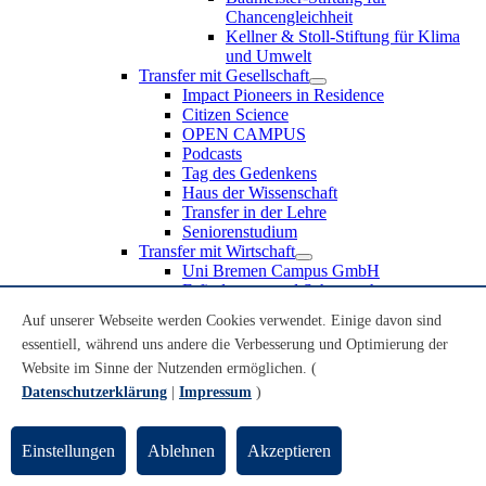
Chancengleichheit
Kellner & Stoll-Stiftung für Klima
und Umwelt
Transfer mit Gesellschaft
Impact Pioneers in Residence
Citizen Science
OPEN CAMPUS
Podcasts
Tag des Gedenkens
Haus der Wissenschaft
Transfer in der Lehre
Seniorenstudium
Transfer mit Wirtschaft
Uni Bremen Campus GmbH
Erfindungen und Schutzrechte
Partnerschaften und Beteiligungen
Auf unserer Webseite werden Cookies verwendet. Einige davon sind
Recruiting an der Universität Bremen
essentiell, während uns andere die Verbesserung und Optimierung der
Weiterbildung an der Universität Bremen
Transfer mit Schule
Website im Sinne der Nutzenden ermöglichen. (
Schülerinnen und Schüler
Datenschutzerklärung
|
Impressum
)
MINT-Schnupperstudium
Schulklassen
Lehrkräfte
Einstellungen
Ablehnen
Akzeptieren
Gründungsunterstützung
UniTransfer - Servicestelle für Transferaktivitäten