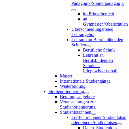
Pädagogik/Sonderpädagogik
im Primarbereich
an
Gymnasien/Oberschulen
Überschneidungsfreies
Lehrangebot
Lehramt an Berufsbildenden
Schulen
Berufliche Schule
Lehramt an
Berufsbildenden
Schulen -
Pflegewissenschaft
Master
Internationale Studiengänge
Weiterbildung
Studienorientierung
Beratungsangebote
Veranstaltungen zur
Studienorientierung
Studienlots:innen
Treffen mit einer Studienlotsin
oder einem Studienlotsen
Daten_Studienlotsen