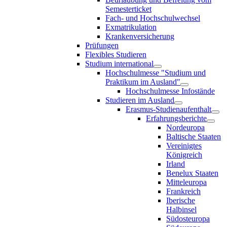
Semesterticket
Fach- und Hochschulwechsel
Exmatrikulation
Krankenversicherung
Prüfungen
Flexibles Studieren
Studium international
Hochschulmesse "Studium und
Praktikum im Ausland"
Hochschulmesse Infostände
Studieren im Ausland
Erasmus-Studienaufenthalt
Erfahrungsberichte
Nordeuropa
Baltische Staaten
Vereinigtes
Königreich
Irland
Benelux Staaten
Mitteleuropa
Frankreich
Iberische
Halbinsel
Südosteuropa