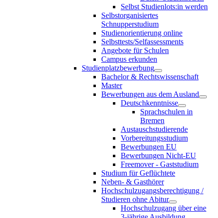
Selbst Studienlots:in werden
Selbstorganisiertes
Schnupperstudium
Studienorientierung online
Selbsttests/Selfassessments
Angebote für Schulen
Campus erkunden
Studienplatzbewerbung
Bachelor & Rechtswissenschaft
Master
Bewerbungen aus dem Ausland
Deutschkenntnisse
Sprachschulen in
Bremen
Austauschstudierende
Vorbereitungsstudium
Bewerbungen EU
Bewerbungen Nicht-EU
Freemover - Gaststudium
Studium für Geflüchtete
Neben- & Gasthörer
Hochschulzugangsberechtigung /
Studieren ohne Abitur
Hochschulzugang über eine
3-jährige Ausbildung