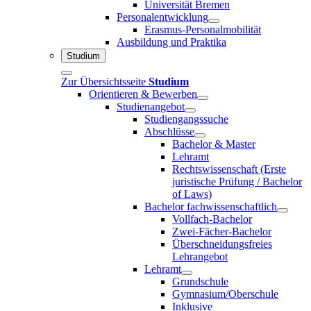
Universität Bremen
Personalentwicklung
Erasmus-Personalmobilität
Ausbildung und Praktika
Studium
Zur Übersichtsseite
Studium
Orientieren & Bewerben
Studienangebot
Studiengangssuche
Abschlüsse
Bachelor & Master
Lehramt
Rechtswissenschaft (Erste
juristische Prüfung / Bachelor
of Laws)
Bachelor fachwissenschaftlich
Vollfach-Bachelor
Zwei-Fächer-Bachelor
Überschneidungsfreies
Lehrangebot
Lehramt
Grundschule
Gymnasium/Oberschule
Inklusive