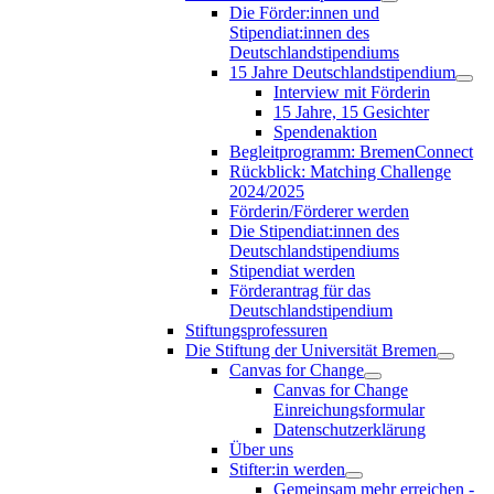
Die Förder:innen und
Stipendiat:innen des
Deutschlandstipendiums
15 Jahre Deutschlandstipendium
Interview mit Förderin
15 Jahre, 15 Gesichter
Spendenaktion
Begleitprogramm: BremenConnect
Rückblick: Matching Challenge
2024/2025
Förderin/Förderer werden
Die Stipendiat:innen des
Deutschlandstipendiums
Stipendiat werden
Förderantrag für das
Deutschlandstipendium
Stiftungsprofessuren
Die Stiftung der Universität Bremen
Canvas for Change
Canvas for Change
Einreichungsformular
Datenschutzerklärung
Über uns
Stifter:in werden
Gemeinsam mehr erreichen -