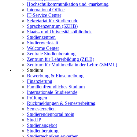
Hochschulkommunikation und -marketing
International Office
IT-Service Center
Sekretariat für Studierende
Sprachenzentrum (SZHB)
Staats- und Universitätsbibliothek
Studienzentren
Studierwerkstatt
Welcome Center
Zentrale Studienberatung
Zentrum für Lehrerbildung (ZfLB)
Zentrum für Multimedia in der Lehre (ZMML)
Studium
Bewerbung & Einschreibung
Finanzierung
Familienfreundliches Studium
Internationale Studierende
Prüfungen
Rückmeldungen & Semesterbeitrag
Semesterzeiten
Studierendenportal moin
Stud.IP
Studienangebot
Studienberatung
Studiertechniken erwerben