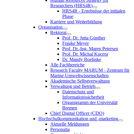
Human Resources Strategy for
Researchers (HRS4R)
HRS4R - Ergebnisse der initialen
Phase
Karriere und Weiterbildung
Organisation
Rektorat
Prof. Dr. Jutta Günther
Frauke Meyer
Prof. Dr.-Ing. Maren Petersen
Prof. Dr. Michal Kucera
Dr. Mandy Boehnke
Alle Fachbereiche
Research Faculty MARUM - Zentrum für
Marine Umweltwissenschaften
Akademische Selbstverwaltung
Verwaltung und Betrieb
Datenschutz und
Informationssicherheit
Organigramm der Universität
Bremen
Chief Digital Officer (CDO)
Hochschulkommunikation und -marketing
Aktuelle Meldungen
Personalia