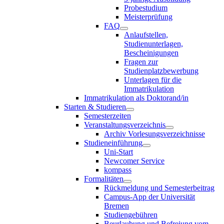
Probestudium
Meisterprüfung
FAQ
Anlaufstellen,
Studienunterlagen,
Bescheinigungen
Fragen zur
Studienplatzbewerbung
Unterlagen für die
Immatrikulation
Immatrikulation als Doktorand/in
Starten & Studieren
Semesterzeiten
Veranstaltungsverzeichnis
Archiv Vorlesungsverzeichnisse
Studieneinführung
Uni-Start
Newcomer Service
kompass
Formalitäten
Rückmeldung und Semesterbeitrag
Campus-App der Universität
Bremen
Studiengebühren
Beurlaubung und Befreiung vom