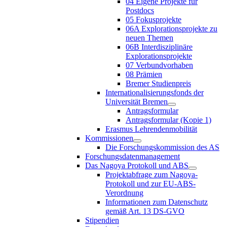
04 Eigene Projekte für
Postdocs
05 Fokusprojekte
06A Explorationsprojekte zu
neuen Themen
06B Interdisziplinäre
Explorationsprojekte
07 Verbundvorhaben
08 Prämien
Bremer Studienpreis
Internationalisierungsfonds der
Universität Bremen
Antragsformular
Antragsformular (Kopie 1)
Erasmus Lehrendenmobilität
Kommissionen
Die Forschungskommission des AS
Forschungsdatenmanagement
Das Nagoya Protokoll und ABS
Projektabfrage zum Nagoya-
Protokoll und zur EU-ABS-
Verordnung
Informationen zum Datenschutz
gemäß Art. 13 DS-GVO
Stipendien