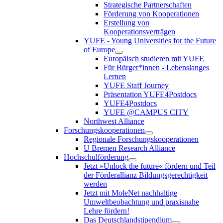
Strategische Partnerschaften
Förderung von Kooperationen
Erstellung von
Kooperationsverträgen
YUFE - Young Universities for the Future
of Europe
Europäisch studieren mit YUFE
Für Bürger*innen - Lebenslanges
Lernen
YUFE Staff Journey
Präsentation YUFE4Postdocs
YUFE4Postdocs
YUFE @CAMPUS CITY
Northwest Alliance
Forschungskooperationen
Regionale Forschungskooperationen
U Bremen Research Alliance
Hochschulförderung
Jetzt »Unlock the future« fördern und Teil
der Förderallianz Bildungsgerechtigkeit
werden
Jetzt mit MoleNet nachhaltige
Umweltbeobachtung und praxisnahe
Lehre fördern!
Das Deutschlandstipendium