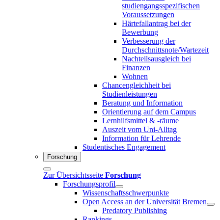
studiengangsspezifischen
Voraussetzungen
Härtefallantrag bei der
Bewerbung
Verbesserung der
Durchschnittsnote/Wartezeit
Nachteilsausgleich bei
Finanzen
Wohnen
Chancengleichheit bei
Studienleistungen
Beratung und Information
Orientierung auf dem Campus
Lernhilfsmittel & -räume
Auszeit vom Uni-Alltag
Information für Lehrende
Studentisches Engagement
Forschung
Zur Übersichtsseite
Forschung
Forschungsprofil
Wissenschaftsschwerpunkte
Open Access an der Universität Bremen
Predatory Publishing
Rankings