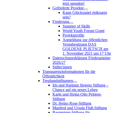
jetzt spenden!
Geförderte Projekte
Kann Glücksspiel risikoarm
sein?
Förderung
Summer of Skills
World Youth Forum Grant
Projektprofile
Anmeldung zur öffentlichen
Vergabesitzung DAS
GOLDENE PLIETSCH am
1. November 2021 um 17 Uhr
Datenschutzerklärung Förderanträge
2026/27
Stifter:innen
Transparenzinformationen für die
Öffentlichkeit
Treuhandstiftungen
Iris und Hartmut Jürgens Stiftung –
Chance auf ein neues Leben
Karin und Heinz-Otto Peitgen-
Stiftung
Dr. Heino Rose-Stiftung
Manfred und Ursula Fluß-Stiftung
Baumeister-Stiftung für