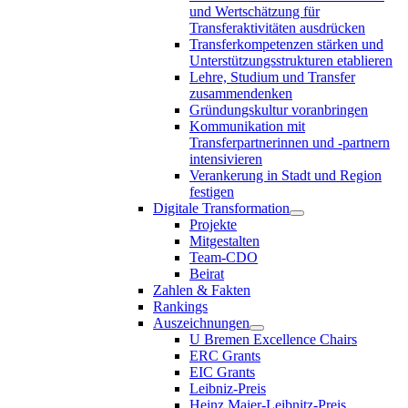
und Wertschätzung für
Transferaktivitäten ausdrücken
Transferkompetenzen stärken und
Unterstützungsstrukturen etablieren
Lehre, Studium und Transfer
zusammendenken
Gründungskultur voranbringen
Kommunikation mit
Transferpartnerinnen und -partnern
intensivieren
Verankerung in Stadt und Region
festigen
Digitale Transformation
Projekte
Mitgestalten
Team-CDO
Beirat
Zahlen & Fakten
Rankings
Auszeichnungen
U Bremen Excellence Chairs
ERC Grants
EIC Grants
Leibniz-Preis
Heinz Maier-Leibnitz-Preis