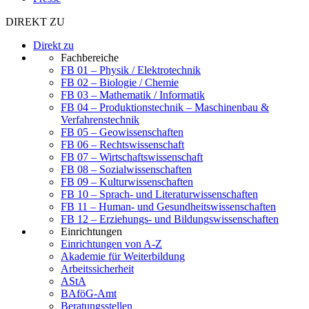
DIREKT ZU
Direkt zu
Fachbereiche
FB 01 – Physik / Elektrotechnik
FB 02 – Biologie / Chemie
FB 03 – Mathematik / Informatik
FB 04 – Produktionstechnik – Maschinenbau &
Verfahrenstechnik
FB 05 – Geowissenschaften
FB 06 – Rechtswissenschaft
FB 07 – Wirtschaftswissenschaft
FB 08 – Sozialwissenschaften
FB 09 – Kulturwissenschaften
FB 10 – Sprach- und Literaturwissenschaften
FB 11 – Human- und Gesundheitswissenschaften
FB 12 – Erziehungs- und Bildungswissenschaften
Einrichtungen
Einrichtungen von A-Z
Akademie für Weiterbildung
Arbeitssicherheit
AStA
BAföG-Amt
Beratungsstellen