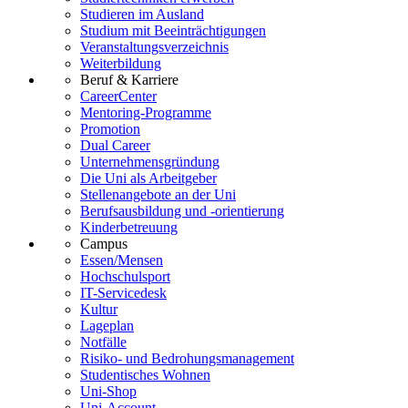
Studieren im Ausland
Studium mit Beeinträchtigungen
Veranstaltungsverzeichnis
Weiterbildung
Beruf & Karriere
CareerCenter
Mentoring-Programme
Promotion
Dual Career
Unternehmensgründung
Die Uni als Arbeitgeber
Stellenangebote an der Uni
Berufsausbildung und -orientierung
Kinderbetreuung
Campus
Essen/Mensen
Hochschulsport
IT-Servicedesk
Kultur
Lageplan
Notfälle
Risiko- und Bedrohungsmanagement
Studentisches Wohnen
Uni-Shop
Uni-Account