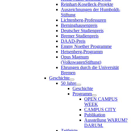
Reinhart-Koselleck-Projekte
Auszeichnungen der Humboldt-
Stiftung
Lichtenberg-Professuren
Berninghausenpreis
Deutscher Studienpreis
Bremer Studienpreis
DAAD-Preis
Emmy Noether Programme
Heisenberg-Programm
Opus Magnum
(VolkswagenStiftung)
Ehrungen durch die Universität
Bremen
Geschichte
50 Jahre
Geschichte
Programm
OPEN CAMPUS
WEEK
CAMPUS CITY
Publikation
Ausstellung WARUM?
DARUM.
Zeitleiste