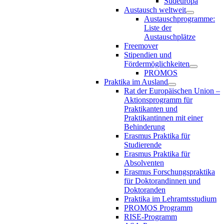
Südeuropa
Austausch weltweit
Austauschprogramme:
Liste der
Austauschplätze
Freemover
Stipendien und
Fördermöglichkeiten
PROMOS
Praktika im Ausland
Rat der Europäischen Union –
Aktionsprogramm für
Praktikanten und
Praktikantinnen mit einer
Behinderung
Erasmus Praktika für
Studierende
Erasmus Praktika für
Absolventen
Erasmus Forschungspraktika
für Doktorandinnen und
Doktoranden
Praktika im Lehramtsstudium
PROMOS Programm
RISE-Programm