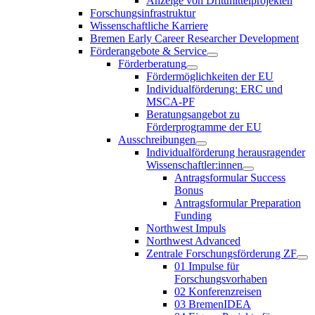
Anzeige von Drittmittelprojekten
Forschungsinfrastruktur
Wissenschaftliche Karriere
Bremen Early Career Researcher Development
Förderangebote & Service
Förderberatung
Fördermöglichkeiten der EU
Individualförderung: ERC und
MSCA-PF
Beratungsangebot zu
Förderprogramme der EU
Ausschreibungen
Individualförderung herausragender
Wissenschaftler:innen
Antragsformular Success
Bonus
Antragsformular Preparation
Funding
Northwest Impuls
Northwest Advanced
Zentrale Forschungsförderung ZF
01 Impulse für
Forschungsvorhaben
02 Konferenzreisen
03 BremenIDEA