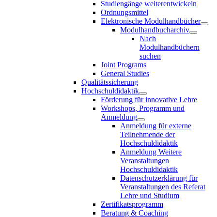
Studiengänge weiterentwickeln
Ordnungsmittel
Elektronische Modulhandbücher
Modulhandbucharchiv
Nach
Modulhandbüchern
suchen
Joint Programs
General Studies
Qualitätssicherung
Hochschuldidaktik
Förderung für innovative Lehre
Workshops, Programm und
Anmeldung
Anmeldung für externe
Teilnehmende der
Hochschuldidaktik
Anmeldung Weitere
Veranstaltungen
Hochschuldidaktik
Datenschutzerklärung für
Veranstaltungen des Referat
Lehre und Studium
Zertifikatsprogramm
Beratung & Coaching