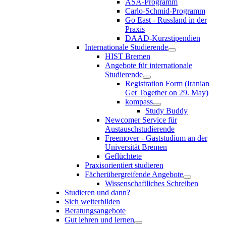
ASA-Programm
Carlo-Schmid-Programm
Go East - Russland in der
Praxis
DAAD-Kurzstipendien
Internationale Studierende
HIST Bremen
Angebote für internationale
Studierende
Registration Form (Iranian
Get Together on 29. May)
kompass
Study Buddy
Newcomer Service für
Austauschstudierende
Freemover - Gaststudium an der
Universität Bremen
Geflüchtete
Praxisorientiert studieren
Fächerübergreifende Angebote
Wissenschaftliches Schreiben
Studieren und dann?
Sich weiterbilden
Beratungsangebote
Gut lehren und lernen