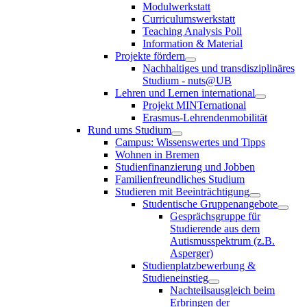
Modulwerkstatt
Curriculumswerkstatt
Teaching Analysis Poll
Information & Material
Projekte fördern
Nachhaltiges und transdisziplinäres
Studium - nuts@UB
Lehren und Lernen international
Projekt MINTernational
Erasmus-Lehrendenmobilität
Rund ums Studium
Campus: Wissenswertes und Tipps
Wohnen in Bremen
Studienfinanzierung und Jobben
Familienfreundliches Studium
Studieren mit Beeinträchtigung
Studentische Gruppenangebote
Gesprächsgruppe für
Studierende aus dem
Autismusspektrum (z.B.
Asperger)
Studienplatzbewerbung &
Studieneinstieg
Nachteilsausgleich beim
Erbringen der