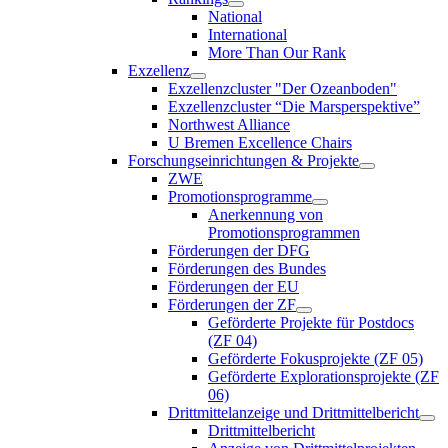
National
International
More Than Our Rank
Exzellenz
Exzellenzcluster "Der Ozeanboden"
Exzellenzcluster “Die Marsperspektive”
Northwest Alliance
U Bremen Excellence Chairs
Forschungseinrichtungen & Projekte
ZWE
Promotionsprogramme
Anerkennung von
Promotionsprogrammen
Förderungen der DFG
Förderungen des Bundes
Förderungen der EU
Förderungen der ZF
Geförderte Projekte für Postdocs
(ZF 04)
Geförderte Fokusprojekte (ZF 05)
Geförderte Explorationsprojekte (ZF
06)
Drittmittelanzeige und Drittmittelbericht
Drittmittelbericht