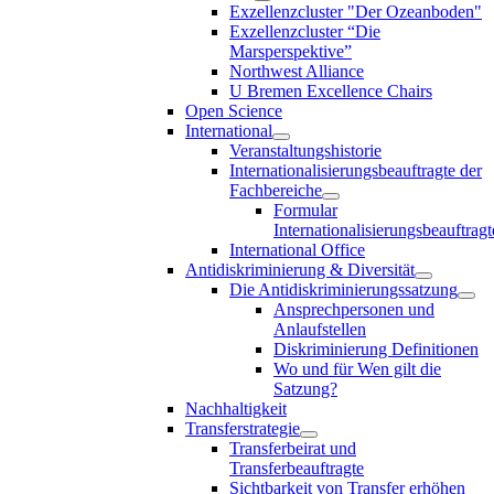
Exzellenzcluster "Der Ozeanboden"
Exzellenzcluster “Die
Marsperspektive”
Northwest Alliance
U Bremen Excellence Chairs
Open Science
International
Veranstaltungshistorie
Internationalisierungsbeauftragte der
Fachbereiche
Formular
Internationalisierungsbeauftragt
International Office
Antidiskriminierung & Diversität
Die Antidiskriminierungssatzung
Ansprechpersonen und
Anlaufstellen
Diskriminierung Definitionen
Wo und für Wen gilt die
Satzung?
Nachhaltigkeit
Transferstrategie
Transferbeirat und
Transferbeauftragte
Sichtbarkeit von Transfer erhöhen