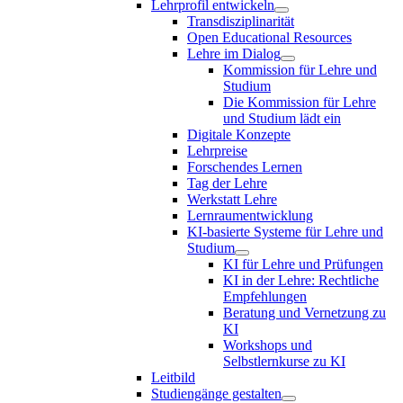
Lehrprofil entwickeln
Transdisziplinarität
Open Educational Resources
Lehre im Dialog
Kommission für Lehre und
Studium
Die Kommission für Lehre
und Studium lädt ein
Digitale Konzepte
Lehrpreise
Forschendes Lernen
Tag der Lehre
Werkstatt Lehre
Lernraumentwicklung
KI-basierte Systeme für Lehre und
Studium
KI für Lehre und Prüfungen
KI in der Lehre: Rechtliche
Empfehlungen
Beratung und Vernetzung zu
KI
Workshops und
Selbstlernkurse zu KI
Leitbild
Studiengänge gestalten