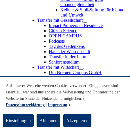
Chancengleichheit
Kellner & Stoll-Stiftung für Klima
und Umwelt
Transfer mit Gesellschaft
Impact Pioneers in Residence
Citizen Science
OPEN CAMPUS
Podcasts
Tag des Gedenkens
Haus der Wissenschaft
Transfer in der Lehre
Seniorenstudium
Transfer mit Wirtschaft
Uni Bremen Campus GmbH
Erfindungen und Schutzrechte
Partnerschaften und Beteiligungen
Auf unserer Webseite werden Cookies verwendet. Einige davon sind
Recruiting an der Universität Bremen
essentiell, während uns andere die Verbesserung und Optimierung der
Weiterbildung an der Universität Bremen
Transfer mit Schule
Website im Sinne der Nutzenden ermöglichen. (
Schülerinnen und Schüler
Datenschutzerklärung
|
Impressum
)
MINT-Schnupperstudium
Schulklassen
Lehrkräfte
Einstellungen
Ablehnen
Akzeptieren
Gründungsunterstützung
UniTransfer - Servicestelle für Transferaktivitäten