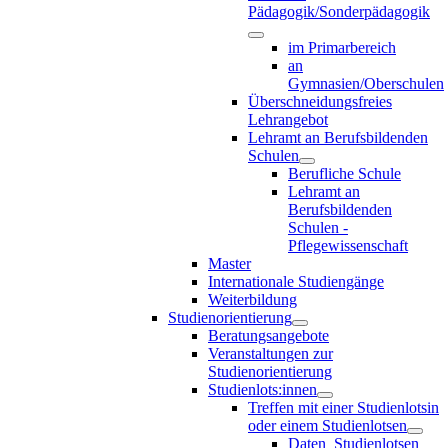
Pädagogik/Sonderpädagogik
im Primarbereich
an
Gymnasien/Oberschulen
Überschneidungsfreies
Lehrangebot
Lehramt an Berufsbildenden
Schulen
Berufliche Schule
Lehramt an
Berufsbildenden
Schulen -
Pflegewissenschaft
Master
Internationale Studiengänge
Weiterbildung
Studienorientierung
Beratungsangebote
Veranstaltungen zur
Studienorientierung
Studienlots:innen
Treffen mit einer Studienlotsin
oder einem Studienlotsen
Daten_Studienlotsen