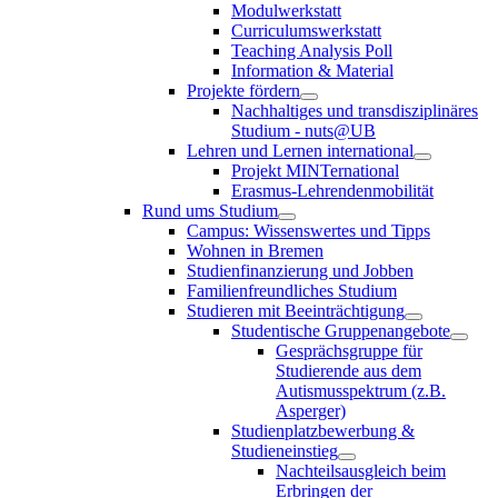
Modulwerkstatt
Curriculumswerkstatt
Teaching Analysis Poll
Information & Material
Projekte fördern
Nachhaltiges und transdisziplinäres
Studium - nuts@UB
Lehren und Lernen international
Projekt MINTernational
Erasmus-Lehrendenmobilität
Rund ums Studium
Campus: Wissenswertes und Tipps
Wohnen in Bremen
Studienfinanzierung und Jobben
Familienfreundliches Studium
Studieren mit Beeinträchtigung
Studentische Gruppenangebote
Gesprächsgruppe für
Studierende aus dem
Autismusspektrum (z.B.
Asperger)
Studienplatzbewerbung &
Studieneinstieg
Nachteilsausgleich beim
Erbringen der