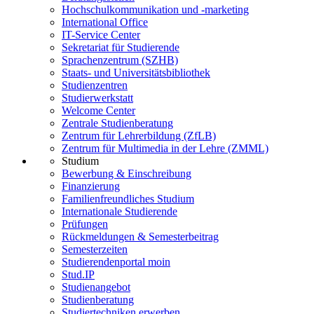
Hochschulkommunikation und -marketing
International Office
IT-Service Center
Sekretariat für Studierende
Sprachenzentrum (SZHB)
Staats- und Universitätsbibliothek
Studienzentren
Studierwerkstatt
Welcome Center
Zentrale Studienberatung
Zentrum für Lehrerbildung (ZfLB)
Zentrum für Multimedia in der Lehre (ZMML)
Studium
Bewerbung & Einschreibung
Finanzierung
Familienfreundliches Studium
Internationale Studierende
Prüfungen
Rückmeldungen & Semesterbeitrag
Semesterzeiten
Studierendenportal moin
Stud.IP
Studienangebot
Studienberatung
Studiertechniken erwerben