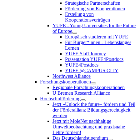
Strategische Partnerschaften
Förderung von Kooperationen
Erstellung von
Kooperationsverträgen
YUFE - Young Universities for the Future
of Europe
Europäisch studieren mit YUFE
Für Bürger*innen - Lebenslanges
Lernen
YUFE Staff Journey
Präsentation YUFE4Postdocs
YUFE4Postdocs
YUFE @CAMPUS CITY
Northwest Alliance
Forschungskooperationen
Regionale Forschungskooperationen
U Bremen Research Alliance
Hochschulförderung
Jetzt »Unlock the future« fördern und Teil
der Förderallianz Bildungsgerechtigkeit
werden
Jetzt mit MoleNet nachhaltige
Umweltbeobachtung und praxisnahe
Lehre fördern!
Das Deutschlandstipendium