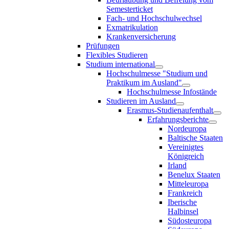
Semesterticket
Fach- und Hochschulwechsel
Exmatrikulation
Krankenversicherung
Prüfungen
Flexibles Studieren
Studium international
Hochschulmesse "Studium und
Praktikum im Ausland"
Hochschulmesse Infostände
Studieren im Ausland
Erasmus-Studienaufenthalt
Erfahrungsberichte
Nordeuropa
Baltische Staaten
Vereinigtes
Königreich
Irland
Benelux Staaten
Mitteleuropa
Frankreich
Iberische
Halbinsel
Südosteuropa