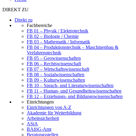
DIREKT ZU
Direkt zu
Fachbereiche
FB 01 – Physik / Elektrotechnik
FB 02 – Biologie / Chemie
FB 03 – Mathematik / Informatik
FB 04 – Produktionstechnik – Maschinenbau &
Verfahrenstechnik
FB 05 – Geowissenschaften
FB 06 – Rechtswissenschaft
FB 07 – Wirtschaftswissenschaft
FB 08 – Sozialwissenschaften
FB 09 – Kulturwissenschaften
FB 10 – Sprach- und Literaturwissenschaften
FB 11 – Human- und Gesundheitswissenschaften
FB 12 – Erziehungs- und Bildungswissenschaften
Einrichtungen
Einrichtungen von A-Z
Akademie für Weiterbildung
Arbeitssicherheit
AStA
BAföG-Amt
Beratungsstellen