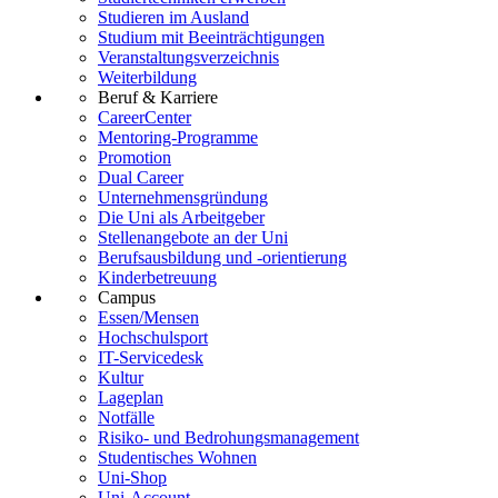
Studieren im Ausland
Studium mit Beeinträchtigungen
Veranstaltungsverzeichnis
Weiterbildung
Beruf & Karriere
CareerCenter
Mentoring-Programme
Promotion
Dual Career
Unternehmensgründung
Die Uni als Arbeitgeber
Stellenangebote an der Uni
Berufsausbildung und -orientierung
Kinderbetreuung
Campus
Essen/Mensen
Hochschulsport
IT-Servicedesk
Kultur
Lageplan
Notfälle
Risiko- und Bedrohungsmanagement
Studentisches Wohnen
Uni-Shop
Uni-Account