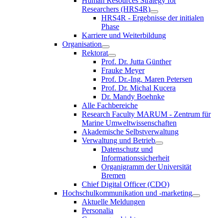
Human Resources Strategy for
Researchers (HRS4R)
HRS4R - Ergebnisse der initialen
Phase
Karriere und Weiterbildung
Organisation
Rektorat
Prof. Dr. Jutta Günther
Frauke Meyer
Prof. Dr.-Ing. Maren Petersen
Prof. Dr. Michal Kucera
Dr. Mandy Boehnke
Alle Fachbereiche
Research Faculty MARUM - Zentrum für
Marine Umweltwissenschaften
Akademische Selbstverwaltung
Verwaltung und Betrieb
Datenschutz und
Informationssicherheit
Organigramm der Universität
Bremen
Chief Digital Officer (CDO)
Hochschulkommunikation und -marketing
Aktuelle Meldungen
Personalia