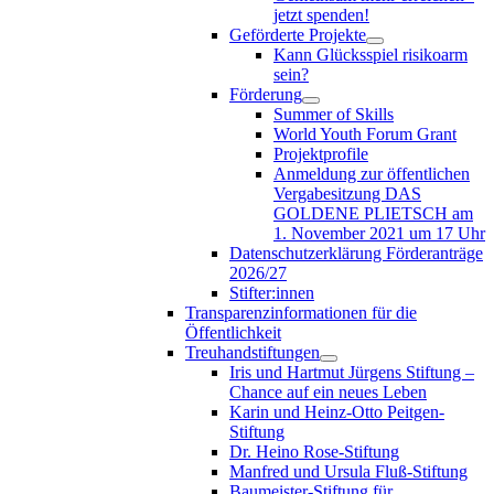
jetzt spenden!
Geförderte Projekte
Kann Glücksspiel risikoarm
sein?
Förderung
Summer of Skills
World Youth Forum Grant
Projektprofile
Anmeldung zur öffentlichen
Vergabesitzung DAS
GOLDENE PLIETSCH am
1. November 2021 um 17 Uhr
Datenschutzerklärung Förderanträge
2026/27
Stifter:innen
Transparenzinformationen für die
Öffentlichkeit
Treuhandstiftungen
Iris und Hartmut Jürgens Stiftung –
Chance auf ein neues Leben
Karin und Heinz-Otto Peitgen-
Stiftung
Dr. Heino Rose-Stiftung
Manfred und Ursula Fluß-Stiftung
Baumeister-Stiftung für