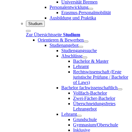
Universität Bremen
Personalentwicklung
Erasmus-Personalmobilität
Ausbildung und Praktika
Studium
Zur Übersichtsseite
Studium
Orientieren & Bewerben
Studienangebot
Studiengangssuche
Abschlüsse
Bachelor & Master
Lehramt
Rechtswissenschaft (Erste
juristische Prüfung / Bachelor
of Laws)
Bachelor fachwissenschaftlich
Vollfach-Bachelor
Zwei-Fächer-Bachelor
Überschneidungsfreies
Lehrangebot
Lehramt
Grundschule
Gymnasium/Oberschule
Inklusive