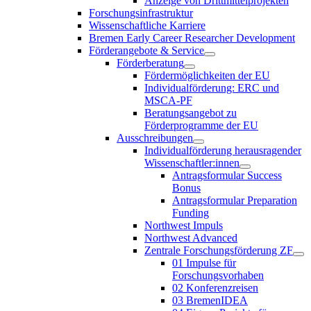
Anzeige von Drittmittelprojekten
Forschungsinfrastruktur
Wissenschaftliche Karriere
Bremen Early Career Researcher Development
Förderangebote & Service
Förderberatung
Fördermöglichkeiten der EU
Individualförderung: ERC und
MSCA-PF
Beratungsangebot zu
Förderprogramme der EU
Ausschreibungen
Individualförderung herausragender
Wissenschaftler:innen
Antragsformular Success
Bonus
Antragsformular Preparation
Funding
Northwest Impuls
Northwest Advanced
Zentrale Forschungsförderung ZF
01 Impulse für
Forschungsvorhaben
02 Konferenzreisen
03 BremenIDEA