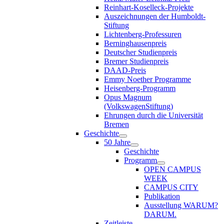
Reinhart-Koselleck-Projekte
Auszeichnungen der Humboldt-
Stiftung
Lichtenberg-Professuren
Berninghausenpreis
Deutscher Studienpreis
Bremer Studienpreis
DAAD-Preis
Emmy Noether Programme
Heisenberg-Programm
Opus Magnum
(VolkswagenStiftung)
Ehrungen durch die Universität
Bremen
Geschichte
50 Jahre
Geschichte
Programm
OPEN CAMPUS
WEEK
CAMPUS CITY
Publikation
Ausstellung WARUM?
DARUM.
Zeitleiste