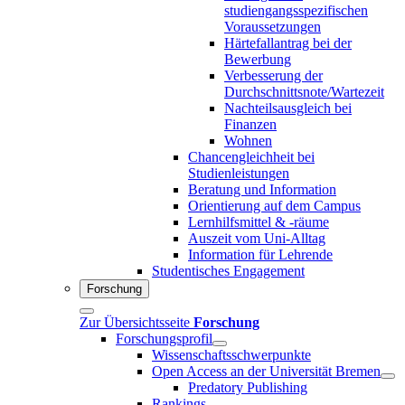
studiengangsspezifischen
Voraussetzungen
Härtefallantrag bei der
Bewerbung
Verbesserung der
Durchschnittsnote/Wartezeit
Nachteilsausgleich bei
Finanzen
Wohnen
Chancengleichheit bei
Studienleistungen
Beratung und Information
Orientierung auf dem Campus
Lernhilfsmittel & -räume
Auszeit vom Uni-Alltag
Information für Lehrende
Studentisches Engagement
Forschung
Zur Übersichtsseite
Forschung
Forschungsprofil
Wissenschaftsschwerpunkte
Open Access an der Universität Bremen
Predatory Publishing
Rankings