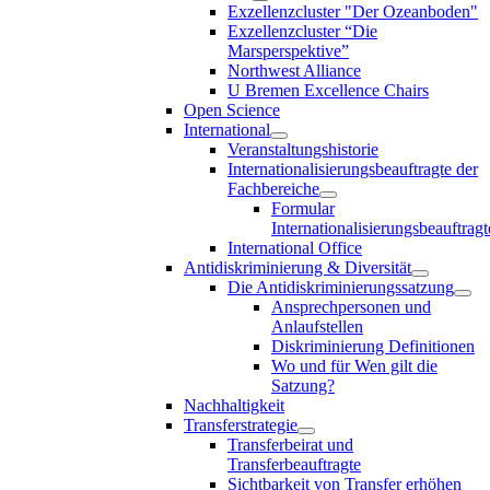
Exzellenzcluster "Der Ozeanboden"
Exzellenzcluster “Die
Marsperspektive”
Northwest Alliance
U Bremen Excellence Chairs
Open Science
International
Veranstaltungshistorie
Internationalisierungsbeauftragte der
Fachbereiche
Formular
Internationalisierungsbeauftragt
International Office
Antidiskriminierung & Diversität
Die Antidiskriminierungssatzung
Ansprechpersonen und
Anlaufstellen
Diskriminierung Definitionen
Wo und für Wen gilt die
Satzung?
Nachhaltigkeit
Transferstrategie
Transferbeirat und
Transferbeauftragte
Sichtbarkeit von Transfer erhöhen