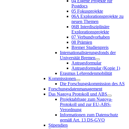
04 Eigene Projekte für
Postdocs
05 Fokusprojekte
06A Explorationsprojekte zu
neuen Themen
06B Interdisziplinäre
Explorationsprojekte
07 Verbundvorhaben
08 Prämien
Bremer Studienpreis
Internationalisierungsfonds der
Universität Bremen
Antragsformular
Antragsformular (Kopie 1)
Erasmus Lehrendenmobilität
Kommissionen
Die Forschungskommission des AS
Forschungsdatenmanagement
Das Nagoya Protokoll und ABS
Projektabfrage zum Nagoya-
Protokoll und zur EU-ABS-
Verordnung
Informationen zum Datenschutz
gemäß Art. 13 DS-GVO
Stipendien