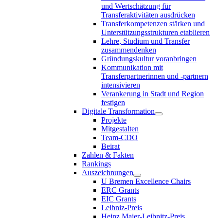
und Wertschätzung für
Transferaktivitäten ausdrücken
Transferkompetenzen stärken und
Unterstützungsstrukturen etablieren
Lehre, Studium und Transfer
zusammendenken
Gründungskultur voranbringen
Kommunikation mit
Transferpartnerinnen und -partnern
intensivieren
Verankerung in Stadt und Region
festigen
Digitale Transformation
Projekte
Mitgestalten
Team-CDO
Beirat
Zahlen & Fakten
Rankings
Auszeichnungen
U Bremen Excellence Chairs
ERC Grants
EIC Grants
Leibniz-Preis
Heinz Maier-Leibnitz-Preis