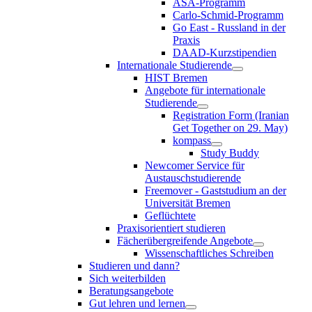
ASA-Programm
Carlo-Schmid-Programm
Go East - Russland in der
Praxis
DAAD-Kurzstipendien
Internationale Studierende
HIST Bremen
Angebote für internationale
Studierende
Registration Form (Iranian
Get Together on 29. May)
kompass
Study Buddy
Newcomer Service für
Austauschstudierende
Freemover - Gaststudium an der
Universität Bremen
Geflüchtete
Praxisorientiert studieren
Fächerübergreifende Angebote
Wissenschaftliches Schreiben
Studieren und dann?
Sich weiterbilden
Beratungsangebote
Gut lehren und lernen