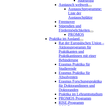
Südeuropa
Austausch weltweit
Austauschprogramme:
Liste der
Austauschplätze
Freemover
Stipendien und
Fördermöglichkeiten
PROMOS
Praktika im Ausland
Rat der Europäischen Union –
Aktionsprogramm für
Praktikanten und
Praktikantinnen mit einer
Behinderung
Erasmus Praktika für
Studierende
Erasmus Praktika für
Absolventen
Erasmus Forschungspraktika
für Doktorandinnen und
Doktoranden
Praktika im Lehramtsstudium
PROMOS Programm
RISE-Programm