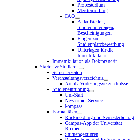
Probestudium
Meisterprüfung
FAQ
Anlaufstellen,
Studienunterlagen,
Bescheinigungen
Fragen zur
Studienplatzbewerbung
Unterlagen für die
Immatrikulation
Immatrikulation als Doktorand/in
Starten & Studieren
Semesterzeiten
Veranstaltungsverzeichnis
Archiv Vorlesungsverzeichnisse
Studieneinführung
Uni-Start
Newcomer Service
kompass
Formalitäten
Rückmeldung und Semesterbeitrag
Campus-App der Universität
Bremen
Studiengebühren
Beurlaubung und Befreiung vom