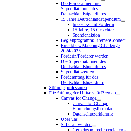
Die Förder:innen und
Stipendiat:innen des
Deutschlandstipendiums
15 Jahre Deutschlandstipendium
Interview mit Förderin
15 Jahre, 15 Gesichter
Spendenaktion
Begleitprogramm: BremenConnect
Rückblick: Matching Challenge
2024/2025
Förderin/Förderer werden
Die Stipendiat:innen des
Deutschlandstipendiums
Stipendiat werden
Förderantrag für das
Deutschlandstipendium
Stiftungsprofessuren
Die Stiftung der Universität Bremen
Canvas for Change
Canvas for Change
Einreichungsformular
Datenschutzerklärung
Über uns
Stifter:in werden
Gemeinsam mehr erreichen -