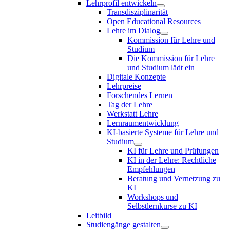
Lehrprofil entwickeln
Transdisziplinarität
Open Educational Resources
Lehre im Dialog
Kommission für Lehre und
Studium
Die Kommission für Lehre
und Studium lädt ein
Digitale Konzepte
Lehrpreise
Forschendes Lernen
Tag der Lehre
Werkstatt Lehre
Lernraumentwicklung
KI-basierte Systeme für Lehre und
Studium
KI für Lehre und Prüfungen
KI in der Lehre: Rechtliche
Empfehlungen
Beratung und Vernetzung zu
KI
Workshops und
Selbstlernkurse zu KI
Leitbild
Studiengänge gestalten