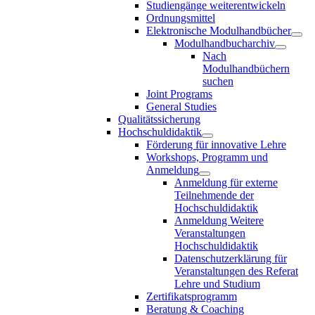
Studiengänge weiterentwickeln
Ordnungsmittel
Elektronische Modulhandbücher
Modulhandbucharchiv
Nach
Modulhandbüchern
suchen
Joint Programs
General Studies
Qualitätssicherung
Hochschuldidaktik
Förderung für innovative Lehre
Workshops, Programm und
Anmeldung
Anmeldung für externe
Teilnehmende der
Hochschuldidaktik
Anmeldung Weitere
Veranstaltungen
Hochschuldidaktik
Datenschutzerklärung für
Veranstaltungen des Referat
Lehre und Studium
Zertifikatsprogramm
Beratung & Coaching