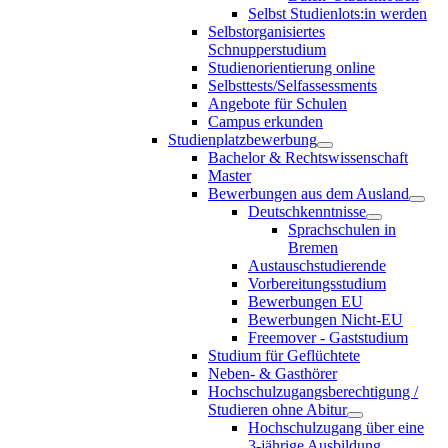
Selbst Studienlots:in werden
Selbstorganisiertes
Schnupperstudium
Studienorientierung online
Selbsttests/Selfassessments
Angebote für Schulen
Campus erkunden
Studienplatzbewerbung
Bachelor & Rechtswissenschaft
Master
Bewerbungen aus dem Ausland
Deutschkenntnisse
Sprachschulen in
Bremen
Austauschstudierende
Vorbereitungsstudium
Bewerbungen EU
Bewerbungen Nicht-EU
Freemover - Gaststudium
Studium für Geflüchtete
Neben- & Gasthörer
Hochschulzugangsberechtigung /
Studieren ohne Abitur
Hochschulzugang über eine
3-jährige Ausbildung