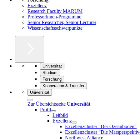
Exzellenz
Research Faculty MARUM
Professorinnen-Programme
Senior Researcher, Senior Lecturer
Wissenschaftsschwerpunkte
Universität
Studium
Forschung
Kooperation & Transfer
Universität
Zur Übersichtsseite
Universität
Profil
Leitbild
Exzellenz
Exzellenzcluster "Der Ozeanboden"
Exzellenzcluster “Die Marsperspektiv
Northwest Alliance