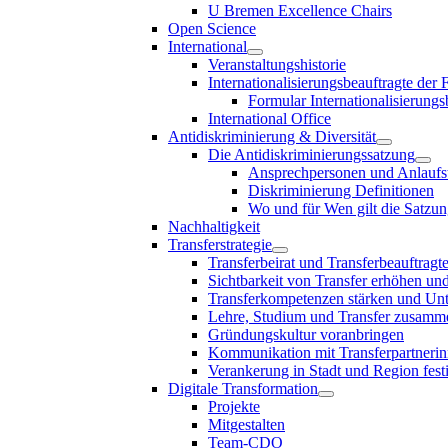
U Bremen Excellence Chairs
Open Science
International
Veranstaltungshistorie
Internationalisierungsbeauftragte der
Formular Internationalisierungs
International Office
Antidiskriminierung & Diversität
Die Antidiskriminierungssatzung
Ansprechpersonen und Anlaufst
Diskriminierung Definitionen
Wo und für Wen gilt die Satzu
Nachhaltigkeit
Transferstrategie
Transferbeirat und Transferbeauftragt
Sichtbarkeit von Transfer erhöhen un
Transferkompetenzen stärken und Unte
Lehre, Studium und Transfer zusam
Gründungskultur voranbringen
Kommunikation mit Transferpartnerinn
Verankerung in Stadt und Region fest
Digitale Transformation
Projekte
Mitgestalten
Team-CDO