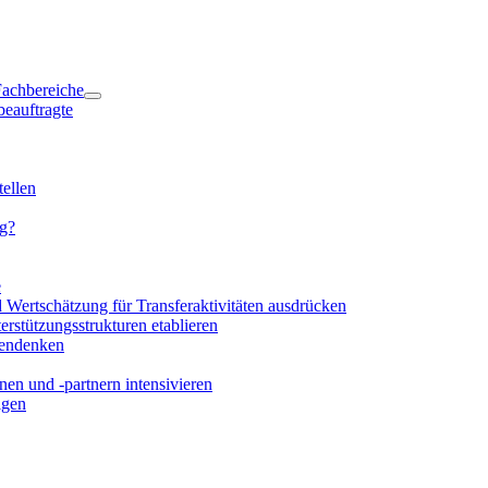
 Fachbereiche
beauftragte
ellen
ng?
e
d Wertschätzung für Transferaktivitäten ausdrücken
rstützungsstrukturen etablieren
mendenken
en und -partnern intensivieren
igen