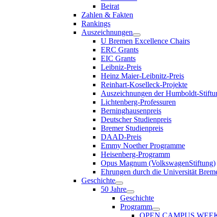
Beirat
Zahlen & Fakten
Rankings
Auszeichnungen
U Bremen Excellence Chairs
ERC Grants
EIC Grants
Leibniz-Preis
Heinz Maier-Leibnitz-Preis
Reinhart-Koselleck-Projekte
Auszeichnungen der Humboldt-Stiftu
Lichtenberg-Professuren
Berninghausenpreis
Deutscher Studienpreis
Bremer Studienpreis
DAAD-Preis
Emmy Noether Programme
Heisenberg-Programm
Opus Magnum (VolkswagenStiftung)
Ehrungen durch die Universität Brem
Geschichte
50 Jahre
Geschichte
Programm
OPEN CAMPUS WEE