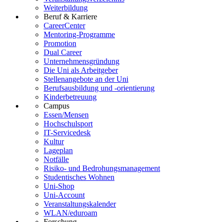
Weiterbildung
Beruf & Karriere
CareerCenter
Mentoring-Programme
Promotion
Dual Career
Unternehmensgründung
Die Uni als Arbeitgeber
Stellenangebote an der Uni
Berufsausbildung und -orientierung
Kinderbetreuung
Campus
Essen/Mensen
Hochschulsport
IT-Servicedesk
Kultur
Lageplan
Notfälle
Risiko- und Bedrohungsmanagement
Studentisches Wohnen
Uni-Shop
Uni-Account
Veranstaltungskalender
WLAN/eduroam
Forschung