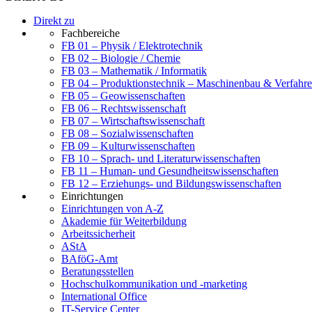
Direkt zu
Fachbereiche
FB 01 – Physik / Elektrotechnik
FB 02 – Biologie / Chemie
FB 03 – Mathematik / Informatik
FB 04 – Produktionstechnik – Maschinenbau & Verfahre
FB 05 – Geowissenschaften
FB 06 – Rechtswissenschaft
FB 07 – Wirtschaftswissenschaft
FB 08 – Sozialwissenschaften
FB 09 – Kulturwissenschaften
FB 10 – Sprach- und Literaturwissenschaften
FB 11 – Human- und Gesundheitswissenschaften
FB 12 – Erziehungs- und Bildungswissenschaften
Einrichtungen
Einrichtungen von A-Z
Akademie für Weiterbildung
Arbeitssicherheit
AStA
BAföG-Amt
Beratungsstellen
Hochschulkommunikation und -marketing
International Office
IT-Service Center