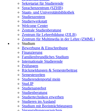
Sekretariat für Studierende
Sprachenzentrum (SZHB)
Staats- und Universitätsbibliothek
Studienzentren
Studierwerkstatt
Welcome Center
Zentrale Studienberatung
Zentrum für Lehrerbildung (ZfLB)
Zentrum für Multimedia in der Lehre (ZMML)
Studium
Bewerbung & Einschreibung
Finanzierung
Familienfreundliches Studium
Internationale Studierende
Prüfungen
Rückmeldungen & Semesterbeitrag
Semesterzeiten
Studierendenportal moin
Stud.IP
Studienangebot
Studienberatung
Studiertechniken erwerben
Studieren im Ausland
Studium mit Beeinträchtigungen
Veranstaltungsverzeichnis