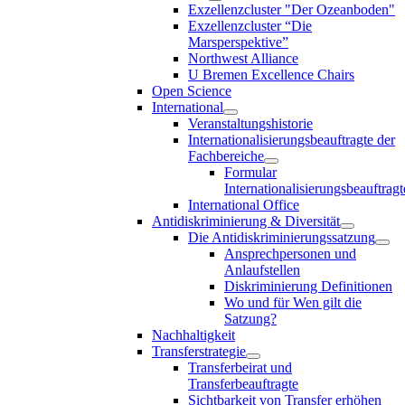
Exzellenzcluster "Der Ozeanboden"
Exzellenzcluster “Die
Marsperspektive”
Northwest Alliance
U Bremen Excellence Chairs
Open Science
International
Veranstaltungshistorie
Internationalisierungsbeauftragte der
Fachbereiche
Formular
Internationalisierungsbeauftragt
International Office
Antidiskriminierung & Diversität
Die Antidiskriminierungssatzung
Ansprechpersonen und
Anlaufstellen
Diskriminierung Definitionen
Wo und für Wen gilt die
Satzung?
Nachhaltigkeit
Transferstrategie
Transferbeirat und
Transferbeauftragte
Sichtbarkeit von Transfer erhöhen