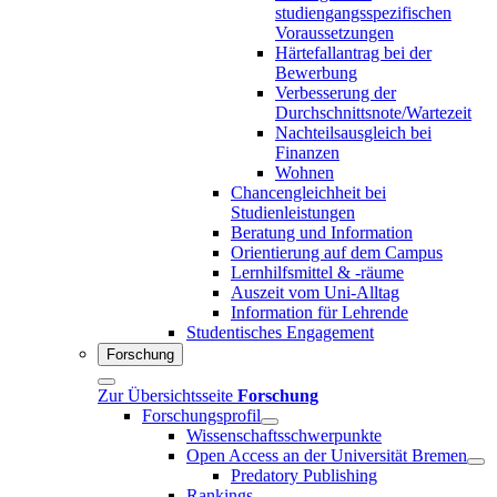
studiengangsspezifischen
Voraussetzungen
Härtefallantrag bei der
Bewerbung
Verbesserung der
Durchschnittsnote/Wartezeit
Nachteilsausgleich bei
Finanzen
Wohnen
Chancengleichheit bei
Studienleistungen
Beratung und Information
Orientierung auf dem Campus
Lernhilfsmittel & -räume
Auszeit vom Uni-Alltag
Information für Lehrende
Studentisches Engagement
Forschung
Zur Übersichtsseite
Forschung
Forschungsprofil
Wissenschaftsschwerpunkte
Open Access an der Universität Bremen
Predatory Publishing
Rankings