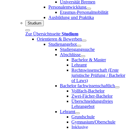
Universität Bremen
Personalentwicklung
Erasmus-Personalmobilität
Ausbildung und Praktika
Studium
Zur Übersichtsseite
Studium
Orientieren & Bewerben
Studienangebot
Studiengangssuche
Abschlüsse
Bachelor & Master
Lehramt
Rechtswissenschaft (Erste
juristische Prüfung / Bachelor
of Laws)
Bachelor fachwissenschaftlich
Vollfach-Bachelor
Zwei-Fächer-Bachelor
Überschneidungsfreies
Lehrangebot
Lehramt
Grundschule
Gymnasium/Oberschule
Inklusive