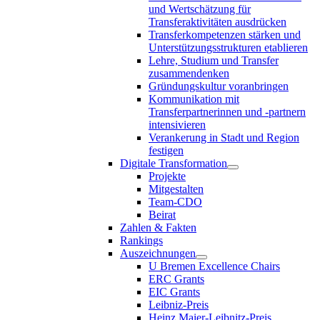
und Wertschätzung für
Transferaktivitäten ausdrücken
Transferkompetenzen stärken und
Unterstützungsstrukturen etablieren
Lehre, Studium und Transfer
zusammendenken
Gründungskultur voranbringen
Kommunikation mit
Transferpartnerinnen und -partnern
intensivieren
Verankerung in Stadt und Region
festigen
Digitale Transformation
Projekte
Mitgestalten
Team-CDO
Beirat
Zahlen & Fakten
Rankings
Auszeichnungen
U Bremen Excellence Chairs
ERC Grants
EIC Grants
Leibniz-Preis
Heinz Maier-Leibnitz-Preis