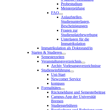
Probestudium
Meisterprüfung
FAQ
Anlaufstellen,
Studienunterlagen,
Bescheinigungen
Fragen zur
Studienplatzbewerbung
Unterlagen für die
Immatrikulation
Immatrikulation als Doktorand/in
Starten & Studieren
Semesterzeiten
Veranstaltungsverzeichnis
Archiv Vorlesungsverzeichnisse
Studieneinführung
Uni-Start
Newcomer Service
kompass
Formalitäten
Rückmeldung und Semesterbeitrag
Campus-App der Universität
Bremen
Studiengebühren
Beurlaubung und Befreiung vom