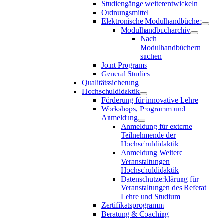
Studiengänge weiterentwickeln
Ordnungsmittel
Elektronische Modulhandbücher
Modulhandbucharchiv
Nach
Modulhandbüchern
suchen
Joint Programs
General Studies
Qualitätssicherung
Hochschuldidaktik
Förderung für innovative Lehre
Workshops, Programm und
Anmeldung
Anmeldung für externe
Teilnehmende der
Hochschuldidaktik
Anmeldung Weitere
Veranstaltungen
Hochschuldidaktik
Datenschutzerklärung für
Veranstaltungen des Referat
Lehre und Studium
Zertifikatsprogramm
Beratung & Coaching