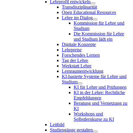
Lehrprofil entwickeln
Transdisziplinarität
Open Educational Resources
Lehre im Dialog
Kommission für Lehre und
Studium
Die Kommission für Lehre
und Studium lädt ein
Digitale Konzepte
Lehrpreise
Forschendes Lernen
Tag der Lehre
Werkstatt Lehre
Lernraumentwicklung
KI-basierte Systeme für Lehre und
Studium
KI für Lehre und Prüfungen
KI in der Lehre: Rechtliche
Empfehlungen
Beratung und Vernetzung zu
KI
Workshops und
Selbstlernkurse zu KI
Leitbild
Studiengänge gestalten