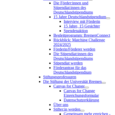
Die Förder:innen und
Stipendiat:innen des
Deutschlandstipendiums
15 Jahre Deutschlandstipendium
Interview mit Förderin
15 Jahre, 15 Gesichter
Spendenaktion
Begleitprogramm: BremenConnect
Rückblick: Matching Challenge
2024/2025
Förderin/Förderer werden
Die Stipendiat:innen des
Deutschlandstipendiums
Stipendiat werden
Förderantrag für das
Deutschlandstipendium
Stiftungsprofessuren
Die Stiftung der Universität Bremen
Canvas for Change
Canvas for Change
Einreichungsformular
Datenschutzerklärung
Über uns
Stifter:in werden
Gemeinsam mehr erreichen -