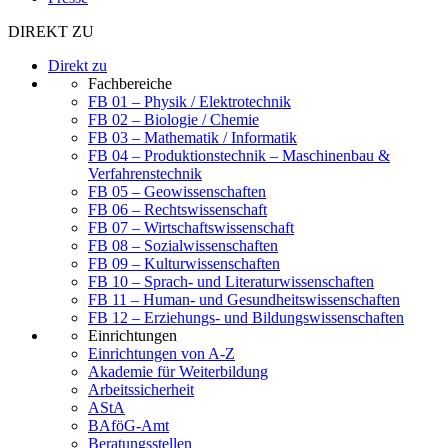
DIREKT ZU
Direkt zu
Fachbereiche
FB 01 – Physik / Elektrotechnik
FB 02 – Biologie / Chemie
FB 03 – Mathematik / Informatik
FB 04 – Produktionstechnik – Maschinenbau &
Verfahrenstechnik
FB 05 – Geowissenschaften
FB 06 – Rechtswissenschaft
FB 07 – Wirtschaftswissenschaft
FB 08 – Sozialwissenschaften
FB 09 – Kulturwissenschaften
FB 10 – Sprach- und Literaturwissenschaften
FB 11 – Human- und Gesundheitswissenschaften
FB 12 – Erziehungs- und Bildungswissenschaften
Einrichtungen
Einrichtungen von A-Z
Akademie für Weiterbildung
Arbeitssicherheit
AStA
BAföG-Amt
Beratungsstellen