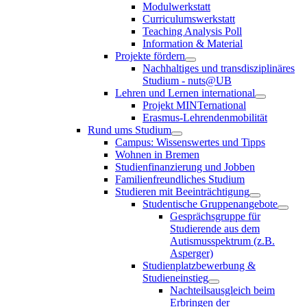
Modulwerkstatt
Curriculumswerkstatt
Teaching Analysis Poll
Information & Material
Projekte fördern
Nachhaltiges und transdisziplinäres
Studium - nuts@UB
Lehren und Lernen international
Projekt MINTernational
Erasmus-Lehrendenmobilität
Rund ums Studium
Campus: Wissenswertes und Tipps
Wohnen in Bremen
Studienfinanzierung und Jobben
Familienfreundliches Studium
Studieren mit Beeinträchtigung
Studentische Gruppenangebote
Gesprächsgruppe für
Studierende aus dem
Autismusspektrum (z.B.
Asperger)
Studienplatzbewerbung &
Studieneinstieg
Nachteilsausgleich beim
Erbringen der