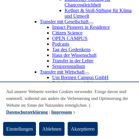
Chancengleichheit
Kellner & Stoll-Stiftung für Klima
und Umwelt
Transfer mit Gesellschaft
Impact Pioneers in Residence
Citizen Science
OPEN CAMPUS
Podcasts
Tag des Gedenkens
Haus der Wissenschaft
Transfer in der Lehre
Seniorenstudium
Transfer mit Wirtschaft
Uni Bremen Campus GmbH
Erfindungen und Schutzrechte
Partnerschaften und Beteiligungen
Auf unserer Webseite werden Cookies verwendet. Einige davon sind
Recruiting an der Universität Bremen
essentiell, während uns andere die Verbesserung und Optimierung der
Weiterbildung an der Universität Bremen
Transfer mit Schule
Website im Sinne der Nutzenden ermöglichen. (
Schülerinnen und Schüler
Datenschutzerklärung
|
Impressum
)
MINT-Schnupperstudium
Schulklassen
Lehrkräfte
Einstellungen
Ablehnen
Akzeptieren
Gründungsunterstützung
UniTransfer - Servicestelle für Transferaktivitäten