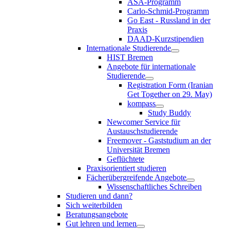
ASA-Programm
Carlo-Schmid-Programm
Go East - Russland in der
Praxis
DAAD-Kurzstipendien
Internationale Studierende
HIST Bremen
Angebote für internationale
Studierende
Registration Form (Iranian
Get Together on 29. May)
kompass
Study Buddy
Newcomer Service für
Austauschstudierende
Freemover - Gaststudium an der
Universität Bremen
Geflüchtete
Praxisorientiert studieren
Fächerübergreifende Angebote
Wissenschaftliches Schreiben
Studieren und dann?
Sich weiterbilden
Beratungsangebote
Gut lehren und lernen