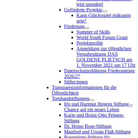
jetzt spenden!
Geförderte Projekte
Kann Glücksspiel risikoarm
sein?
Förderung
Summer of Skills
World Youth Forum Grant
Projektprofile
Anmeldung zur öffentlichen
Vergabesitzung DAS
GOLDENE PLIETSCH am
1. November 2021 um 17 Uhr
Datenschutzerklärung Förderanträge
2026/27
Stifter:innen
Transparenzinformationen für die
Öffentlichkeit
Treuhandstiftungen
Iris und Hartmut Jürgens Stiftung –
Chance auf ein neues Leben
Karin und Heinz-Otto Peitgen-
Stiftung
Dr. Heino Rose-Stiftung
Manfred und Ursula Fluß-Stiftung
Baumeister-Stiftung für