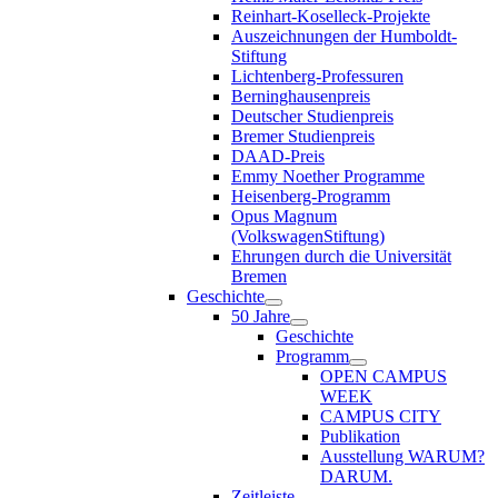
Reinhart-Koselleck-Projekte
Auszeichnungen der Humboldt-
Stiftung
Lichtenberg-Professuren
Berninghausenpreis
Deutscher Studienpreis
Bremer Studienpreis
DAAD-Preis
Emmy Noether Programme
Heisenberg-Programm
Opus Magnum
(VolkswagenStiftung)
Ehrungen durch die Universität
Bremen
Geschichte
50 Jahre
Geschichte
Programm
OPEN CAMPUS
WEEK
CAMPUS CITY
Publikation
Ausstellung WARUM?
DARUM.
Zeitleiste