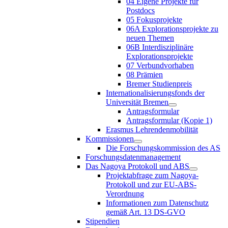
04 Eigene Projekte für
Postdocs
05 Fokusprojekte
06A Explorationsprojekte zu
neuen Themen
06B Interdisziplinäre
Explorationsprojekte
07 Verbundvorhaben
08 Prämien
Bremer Studienpreis
Internationalisierungsfonds der
Universität Bremen
Antragsformular
Antragsformular (Kopie 1)
Erasmus Lehrendenmobilität
Kommissionen
Die Forschungskommission des AS
Forschungsdatenmanagement
Das Nagoya Protokoll und ABS
Projektabfrage zum Nagoya-
Protokoll und zur EU-ABS-
Verordnung
Informationen zum Datenschutz
gemäß Art. 13 DS-GVO
Stipendien