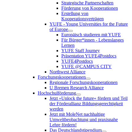
Strategische Partnerschaften
Förderung von Kooperationen
Erstellung von
Kooperationsverträgen
YUFE - Young Universities for the Future
of Europe
Europäisch studieren mit YUFE
Für Bürger*innen - Lebenslanges
Lernen
YUFE Staff Journey
Präsentation YUFE4Postdocs
YUFE4Postdocs
YUFE @CAMPUS CITY
Northwest Alliance
Forschungskooperationen
Regionale Forschungskooperationen
U Bremen Research Alliance
Hochschulförderung
Jetzt »Unlock the future« fördern und Teil
der Förderallianz Bildungsgerechtigkeit
werden
Jetzt mit MoleNet nachhaltige
Umweltbeobachtung und praxisnahe
Lehre fördern!
Das Deutschlandstipendium