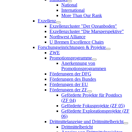
National
International
More Than Our Rank
Exzellenz
Exzellenzcluster "Der Ozeanboden"
Exzellenzcluster “Die Marsperspektive”
Northwest Alliance
U Bremen Excellence Chairs
Forschungseinrichtungen & Projekte
ZWE
Promotionsprogramme
Anerkennung von
Promotionsprogrammen
Förderungen der DFG
Förderungen des Bundes
Förderungen der EU
Förderungen der ZF
Geförderte Projekte für Postdocs
(ZF 04)
Geförderte Fokusprojekte (ZF 05)
Geförderte Explorationsprojekte (ZF
06)
Drittmittelanzeige und Drittmittelbericht
Drittmittelbericht