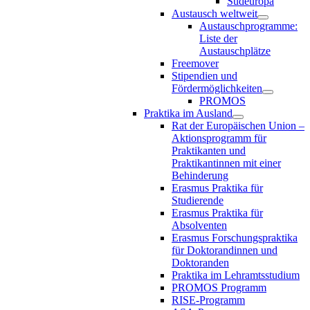
Südeuropa
Austausch weltweit
Austauschprogramme:
Liste der
Austauschplätze
Freemover
Stipendien und
Fördermöglichkeiten
PROMOS
Praktika im Ausland
Rat der Europäischen Union –
Aktionsprogramm für
Praktikanten und
Praktikantinnen mit einer
Behinderung
Erasmus Praktika für
Studierende
Erasmus Praktika für
Absolventen
Erasmus Forschungspraktika
für Doktorandinnen und
Doktoranden
Praktika im Lehramtsstudium
PROMOS Programm
RISE-Programm