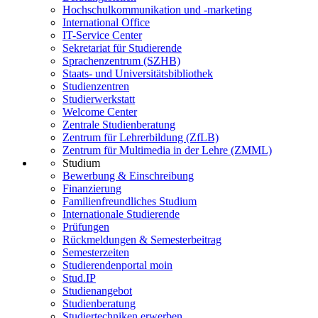
Hochschulkommunikation und -marketing
International Office
IT-Service Center
Sekretariat für Studierende
Sprachenzentrum (SZHB)
Staats- und Universitätsbibliothek
Studienzentren
Studierwerkstatt
Welcome Center
Zentrale Studienberatung
Zentrum für Lehrerbildung (ZfLB)
Zentrum für Multimedia in der Lehre (ZMML)
Studium
Bewerbung & Einschreibung
Finanzierung
Familienfreundliches Studium
Internationale Studierende
Prüfungen
Rückmeldungen & Semesterbeitrag
Semesterzeiten
Studierendenportal moin
Stud.IP
Studienangebot
Studienberatung
Studiertechniken erwerben