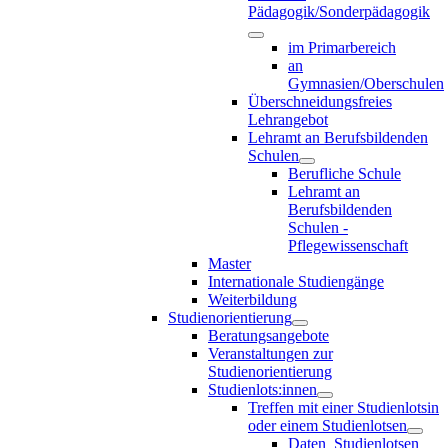
Pädagogik/Sonderpädagogik
im Primarbereich
an
Gymnasien/Oberschulen
Überschneidungsfreies
Lehrangebot
Lehramt an Berufsbildenden
Schulen
Berufliche Schule
Lehramt an
Berufsbildenden
Schulen -
Pflegewissenschaft
Master
Internationale Studiengänge
Weiterbildung
Studienorientierung
Beratungsangebote
Veranstaltungen zur
Studienorientierung
Studienlots:innen
Treffen mit einer Studienlotsin
oder einem Studienlotsen
Daten_Studienlotsen