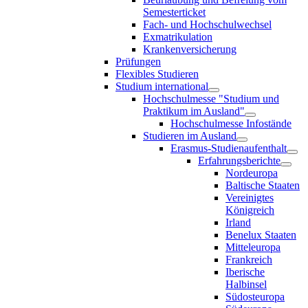
Semesterticket
Fach- und Hochschulwechsel
Exmatrikulation
Krankenversicherung
Prüfungen
Flexibles Studieren
Studium international
Hochschulmesse "Studium und
Praktikum im Ausland"
Hochschulmesse Infostände
Studieren im Ausland
Erasmus-Studienaufenthalt
Erfahrungsberichte
Nordeuropa
Baltische Staaten
Vereinigtes
Königreich
Irland
Benelux Staaten
Mitteleuropa
Frankreich
Iberische
Halbinsel
Südosteuropa