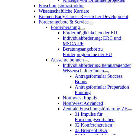
Anzeige von Drittmittelprojekten
Forschungsinfrastruktur
Wissenschaftliche Karriere
Bremen Early Career Researcher Development
Förderangebote & Service
Förderberatung
Fördermöglichkeiten der EU
Individualförderung: ERC und
MSCA-PF
Beratungsangebot zu
Förderprogramme der EU
Ausschreibungen
Individualförderung herausragender
Wissenschaftler:innen
Antragsformular Success
Bonus
Antragsformular Preparation
Funding
Northwest Impuls
Northwest Advanced
Zentrale Forschungsförderung ZF
01 Impulse für
Forschungsvorhaben
02 Konferenzreisen
03 BremenIDEA