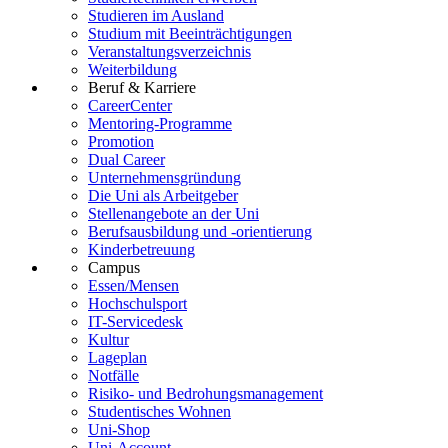
Studieren im Ausland
Studium mit Beeinträchtigungen
Veranstaltungsverzeichnis
Weiterbildung
Beruf & Karriere
CareerCenter
Mentoring-Programme
Promotion
Dual Career
Unternehmensgründung
Die Uni als Arbeitgeber
Stellenangebote an der Uni
Berufsausbildung und -orientierung
Kinderbetreuung
Campus
Essen/Mensen
Hochschulsport
IT-Servicedesk
Kultur
Lageplan
Notfälle
Risiko- und Bedrohungsmanagement
Studentisches Wohnen
Uni-Shop
Uni-Account