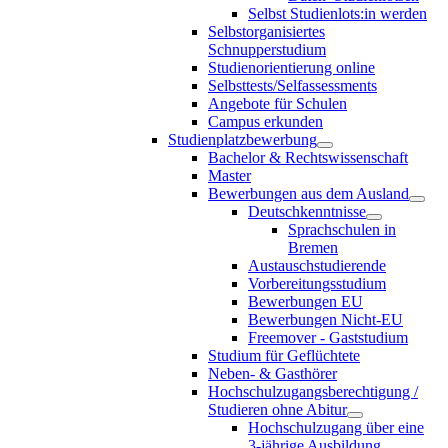
Selbst Studienlots:in werden
Selbstorganisiertes
Schnupperstudium
Studienorientierung online
Selbsttests/Selfassessments
Angebote für Schulen
Campus erkunden
Studienplatzbewerbung
Bachelor & Rechtswissenschaft
Master
Bewerbungen aus dem Ausland
Deutschkenntnisse
Sprachschulen in
Bremen
Austauschstudierende
Vorbereitungsstudium
Bewerbungen EU
Bewerbungen Nicht-EU
Freemover - Gaststudium
Studium für Geflüchtete
Neben- & Gasthörer
Hochschulzugangsberechtigung /
Studieren ohne Abitur
Hochschulzugang über eine
3-jährige Ausbildung