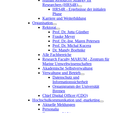
Human Resources Strategy for
Researchers (HRS4R)
HRS4R - Ergebnisse der initialen
Phase
Karriere und Weiterbildung
Organisation
Rektorat
Prof. Dr. Jutta Günther
Frauke Meyer
Prof. Dr.-Ing. Maren Petersen
Prof. Dr. Michal Kucera
Dr. Mandy Boehnke
Alle Fachbereiche
Research Faculty MARUM - Zentrum für
Marine Umweltwissenschaften
Akademische Selbstverwaltung
Verwaltung und Betrieb
Datenschutz und
Informationssicherheit
Organigramm der Universität
Bremen
Chief Digital Officer (CDO)
Hochschulkommunikation und -marketing
Aktuelle Meldungen
Personalia