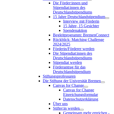
Die Förder:innen und
Stipendiat:innen des
Deutschlandstipendiums
15 Jahre Deutschlandstipendium
Interview mit Förderin
15 Jahre, 15 Gesichter
Spendenaktion
Begleitprogramm: BremenConnect
Rückblick: Matching Challenge
2024/2025
Förderin/Förderer werden
Die Stipendiat:innen des
Deutschlandstipendiums
Stipendiat werden
Förderantrag für das
Deutschlandstipendium
Stiftungsprofessuren
Die Stiftung der Universität Bremen
Canvas for Change
Canvas for Change
Einreichungsformular
Datenschutzerklärung
Über uns
Stifter:in werden
Gemeinsam mehr erreichen -