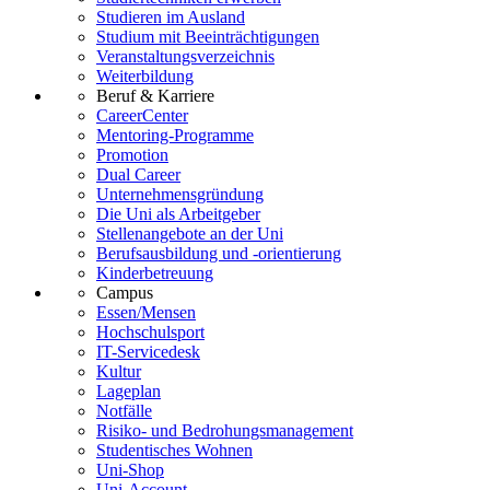
Studieren im Ausland
Studium mit Beeinträchtigungen
Veranstaltungsverzeichnis
Weiterbildung
Beruf & Karriere
CareerCenter
Mentoring-Programme
Promotion
Dual Career
Unternehmensgründung
Die Uni als Arbeitgeber
Stellenangebote an der Uni
Berufsausbildung und -orientierung
Kinderbetreuung
Campus
Essen/Mensen
Hochschulsport
IT-Servicedesk
Kultur
Lageplan
Notfälle
Risiko- und Bedrohungsmanagement
Studentisches Wohnen
Uni-Shop
Uni-Account