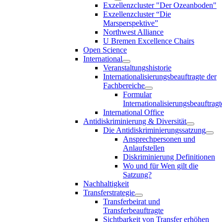
Exzellenzcluster "Der Ozeanboden"
Exzellenzcluster “Die
Marsperspektive”
Northwest Alliance
U Bremen Excellence Chairs
Open Science
International
Veranstaltungshistorie
Internationalisierungsbeauftragte der
Fachbereiche
Formular
Internationalisierungsbeauftragt
International Office
Antidiskriminierung & Diversität
Die Antidiskriminierungssatzung
Ansprechpersonen und
Anlaufstellen
Diskriminierung Definitionen
Wo und für Wen gilt die
Satzung?
Nachhaltigkeit
Transferstrategie
Transferbeirat und
Transferbeauftragte
Sichtbarkeit von Transfer erhöhen