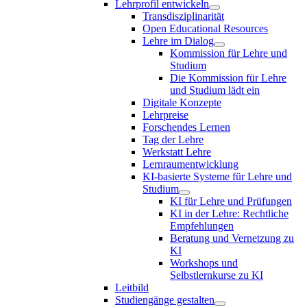
Lehrprofil entwickeln
Transdisziplinarität
Open Educational Resources
Lehre im Dialog
Kommission für Lehre und
Studium
Die Kommission für Lehre
und Studium lädt ein
Digitale Konzepte
Lehrpreise
Forschendes Lernen
Tag der Lehre
Werkstatt Lehre
Lernraumentwicklung
KI-basierte Systeme für Lehre und
Studium
KI für Lehre und Prüfungen
KI in der Lehre: Rechtliche
Empfehlungen
Beratung und Vernetzung zu
KI
Workshops und
Selbstlernkurse zu KI
Leitbild
Studiengänge gestalten