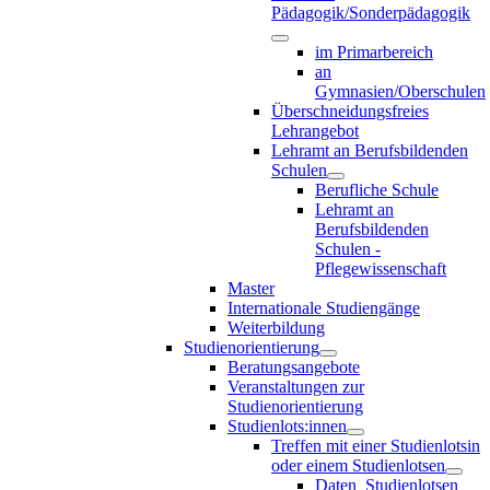
Pädagogik/Sonderpädagogik
im Primarbereich
an
Gymnasien/Oberschulen
Überschneidungsfreies
Lehrangebot
Lehramt an Berufsbildenden
Schulen
Berufliche Schule
Lehramt an
Berufsbildenden
Schulen -
Pflegewissenschaft
Master
Internationale Studiengänge
Weiterbildung
Studienorientierung
Beratungsangebote
Veranstaltungen zur
Studienorientierung
Studienlots:innen
Treffen mit einer Studienlotsin
oder einem Studienlotsen
Daten_Studienlotsen