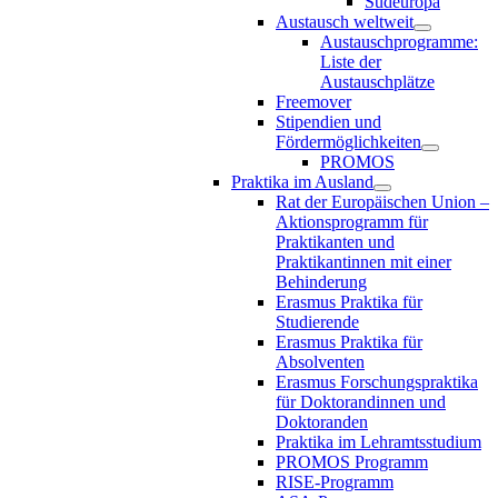
Südeuropa
Austausch weltweit
Austauschprogramme:
Liste der
Austauschplätze
Freemover
Stipendien und
Fördermöglichkeiten
PROMOS
Praktika im Ausland
Rat der Europäischen Union –
Aktionsprogramm für
Praktikanten und
Praktikantinnen mit einer
Behinderung
Erasmus Praktika für
Studierende
Erasmus Praktika für
Absolventen
Erasmus Forschungspraktika
für Doktorandinnen und
Doktoranden
Praktika im Lehramtsstudium
PROMOS Programm
RISE-Programm