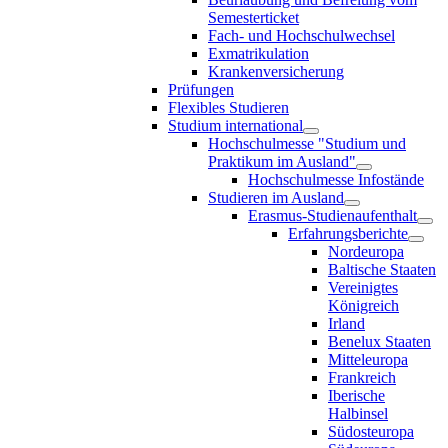
Semesterticket
Fach- und Hochschulwechsel
Exmatrikulation
Krankenversicherung
Prüfungen
Flexibles Studieren
Studium international
Hochschulmesse "Studium und
Praktikum im Ausland"
Hochschulmesse Infostände
Studieren im Ausland
Erasmus-Studienaufenthalt
Erfahrungsberichte
Nordeuropa
Baltische Staaten
Vereinigtes
Königreich
Irland
Benelux Staaten
Mitteleuropa
Frankreich
Iberische
Halbinsel
Südosteuropa