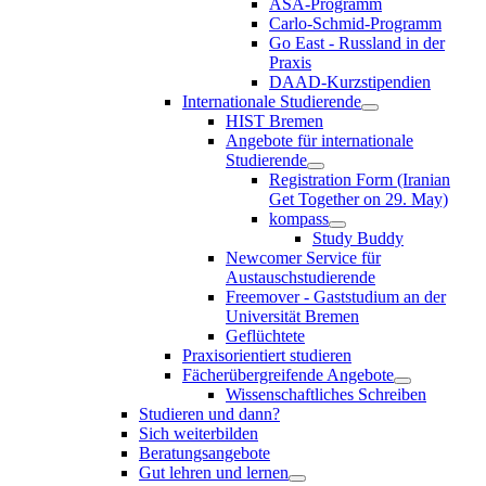
ASA-Programm
Carlo-Schmid-Programm
Go East - Russland in der
Praxis
DAAD-Kurzstipendien
Internationale Studierende
HIST Bremen
Angebote für internationale
Studierende
Registration Form (Iranian
Get Together on 29. May)
kompass
Study Buddy
Newcomer Service für
Austauschstudierende
Freemover - Gaststudium an der
Universität Bremen
Geflüchtete
Praxisorientiert studieren
Fächerübergreifende Angebote
Wissenschaftliches Schreiben
Studieren und dann?
Sich weiterbilden
Beratungsangebote
Gut lehren und lernen