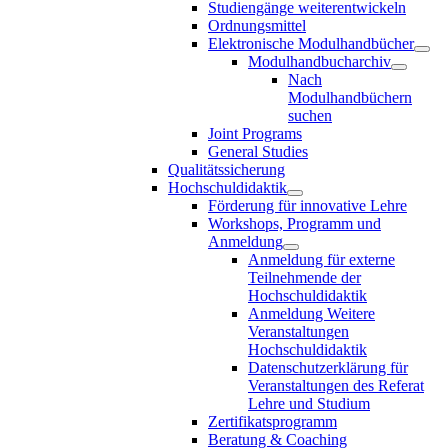
Studiengänge weiterentwickeln
Ordnungsmittel
Elektronische Modulhandbücher
Modulhandbucharchiv
Nach
Modulhandbüchern
suchen
Joint Programs
General Studies
Qualitätssicherung
Hochschuldidaktik
Förderung für innovative Lehre
Workshops, Programm und
Anmeldung
Anmeldung für externe
Teilnehmende der
Hochschuldidaktik
Anmeldung Weitere
Veranstaltungen
Hochschuldidaktik
Datenschutzerklärung für
Veranstaltungen des Referat
Lehre und Studium
Zertifikatsprogramm
Beratung & Coaching