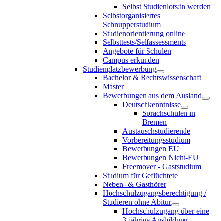
Selbst Studienlots:in werden
Selbstorganisiertes
Schnupperstudium
Studienorientierung online
Selbsttests/Selfassessments
Angebote für Schulen
Campus erkunden
Studienplatzbewerbung
Bachelor & Rechtswissenschaft
Master
Bewerbungen aus dem Ausland
Deutschkenntnisse
Sprachschulen in
Bremen
Austauschstudierende
Vorbereitungsstudium
Bewerbungen EU
Bewerbungen Nicht-EU
Freemover - Gaststudium
Studium für Geflüchtete
Neben- & Gasthörer
Hochschulzugangsberechtigung /
Studieren ohne Abitur
Hochschulzugang über eine
3-jährige Ausbildung