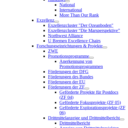
National
International
More Than Our Rank
Exzellenz
Exzellenzcluster "Der Ozeanboden"
Exzellenzcluster “Die Marsperspektive”
Northwest Alliance
U Bremen Excellence Chairs
Forschungseinrichtungen & Projekte
ZWE
Promotionsprogramme
Anerkennung von
Promotionsprogrammen
Förderungen der DFG
Förderungen des Bundes
Förderungen der EU
Förderungen der ZF
Geförderte Projekte für Postdocs
(ZF 04)
Geförderte Fokusprojekte (ZF 05)
Geförderte Explorationsprojekte (ZF
06)
Drittmittelanzeige und Drittmittelbericht
Drittmittelbericht