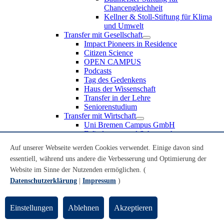
Chancengleichheit
Kellner & Stoll-Stiftung für Klima
und Umwelt
Transfer mit Gesellschaft
Impact Pioneers in Residence
Citizen Science
OPEN CAMPUS
Podcasts
Tag des Gedenkens
Haus der Wissenschaft
Transfer in der Lehre
Seniorenstudium
Transfer mit Wirtschaft
Uni Bremen Campus GmbH
Erfindungen und Schutzrechte
Partnerschaften und Beteiligungen
Auf unserer Webseite werden Cookies verwendet. Einige davon sind
Recruiting an der Universität Bremen
essentiell, während uns andere die Verbesserung und Optimierung der
Weiterbildung an der Universität Bremen
Transfer mit Schule
Website im Sinne der Nutzenden ermöglichen. (
Schülerinnen und Schüler
Datenschutzerklärung
|
Impressum
)
MINT-Schnupperstudium
Schulklassen
Lehrkräfte
Einstellungen
Ablehnen
Akzeptieren
Gründungsunterstützung
UniTransfer - Servicestelle für Transferaktivitäten