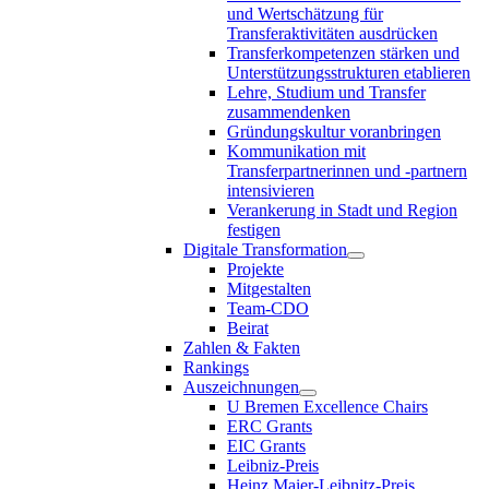
und Wertschätzung für
Transferaktivitäten ausdrücken
Transferkompetenzen stärken und
Unterstützungsstrukturen etablieren
Lehre, Studium und Transfer
zusammendenken
Gründungskultur voranbringen
Kommunikation mit
Transferpartnerinnen und -partnern
intensivieren
Verankerung in Stadt und Region
festigen
Digitale Transformation
Projekte
Mitgestalten
Team-CDO
Beirat
Zahlen & Fakten
Rankings
Auszeichnungen
U Bremen Excellence Chairs
ERC Grants
EIC Grants
Leibniz-Preis
Heinz Maier-Leibnitz-Preis