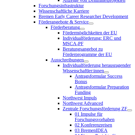
Anzeige von Drittmittelprojekten
Forschungsinfrastruktur
Wissenschaftliche Karriere
Bremen Early Career Researcher Development
Förderangebote & Service
Förderberatung
Fördermöglichkeiten der EU
Individualförderung: ERC und
MSCA-PF
Beratungsangebot zu
Förderprogramme der EU
Ausschreibungen
Individualförderung herausragender
Wissenschaftler:innen
Antragsformular Success
Bonus
Antragsformular Preparation
Funding
Northwest Impuls
Northwest Advanced
Zentrale Forschungsförderung ZF
01 Impulse für
Forschungsvorhaben
02 Konferenzreisen
03 BremenIDEA