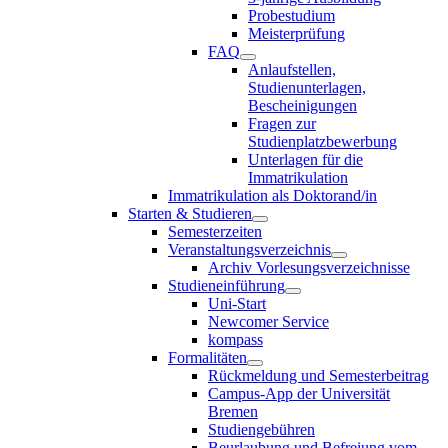
Probestudium
Meisterprüfung
FAQ
Anlaufstellen,
Studienunterlagen,
Bescheinigungen
Fragen zur
Studienplatzbewerbung
Unterlagen für die
Immatrikulation
Immatrikulation als Doktorand/in
Starten & Studieren
Semesterzeiten
Veranstaltungsverzeichnis
Archiv Vorlesungsverzeichnisse
Studieneinführung
Uni-Start
Newcomer Service
kompass
Formalitäten
Rückmeldung und Semesterbeitrag
Campus-App der Universität
Bremen
Studiengebühren
Beurlaubung und Befreiung vom