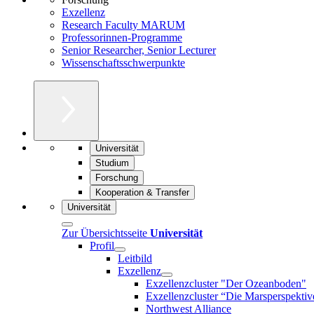
Exzellenz
Research Faculty MARUM
Professorinnen-Programme
Senior Researcher, Senior Lecturer
Wissenschaftsschwerpunkte
Universität
Studium
Forschung
Kooperation & Transfer
Universität
Zur Übersichtsseite
Universität
Profil
Leitbild
Exzellenz
Exzellenzcluster "Der Ozeanboden"
Exzellenzcluster “Die Marsperspektiv
Northwest Alliance