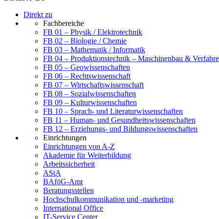
Direkt zu
Fachbereiche
FB 01 – Physik / Elektrotechnik
FB 02 – Biologie / Chemie
FB 03 – Mathematik / Informatik
FB 04 – Produktionstechnik – Maschinenbau & Verfahre
FB 05 – Geowissenschaften
FB 06 – Rechtswissenschaft
FB 07 – Wirtschaftswissenschaft
FB 08 – Sozialwissenschaften
FB 09 – Kulturwissenschaften
FB 10 – Sprach- und Literaturwissenschaften
FB 11 – Human- und Gesundheitswissenschaften
FB 12 – Erziehungs- und Bildungswissenschaften
Einrichtungen
Einrichtungen von A-Z
Akademie für Weiterbildung
Arbeitssicherheit
AStA
BAföG-Amt
Beratungsstellen
Hochschulkommunikation und -marketing
International Office
IT-Service Center