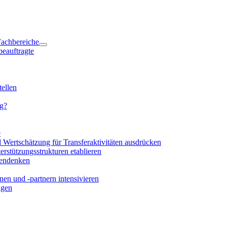
 Fachbereiche
beauftragte
ellen
ng?
e
d Wertschätzung für Transferaktivitäten ausdrücken
rstützungsstrukturen etablieren
mendenken
en und -partnern intensivieren
igen