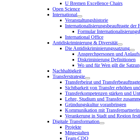
U Bremen Excellence Chairs
Open Science
International
Veranstaltungshistorie
Internationalisierungsbeauftragte der
Formular Internationalisierungs
International Office
Antidiskriminierung & Diversität
Die Antidiskriminierungssatzung
Ansprechpersonen und Anlaufst
Diskriminierung Definitionen
Wo und für Wen gilt die Satzu
Nachhaltigkeit
Transferstrategie
Transferbeirat und Transferbeauftragt
Sichtbarkeit von Transfer erhöhen un
Transferkompetenzen stärken und Unte
Lehre, Studium und Transfer zusam
Gründungskultur voranbringen
Kommunikation mit Transferpartnerinn
Verankerung in Stadt und Region fest
Digitale Transformation
Projekte
Mitgestalten
Team-CDO