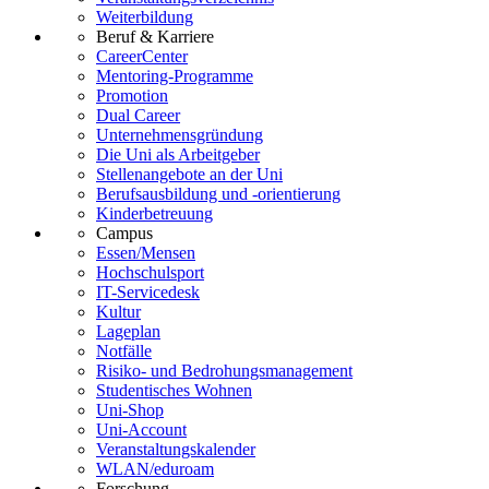
Weiterbildung
Beruf & Karriere
CareerCenter
Mentoring-Programme
Promotion
Dual Career
Unternehmensgründung
Die Uni als Arbeitgeber
Stellenangebote an der Uni
Berufsausbildung und -orientierung
Kinderbetreuung
Campus
Essen/Mensen
Hochschulsport
IT-Servicedesk
Kultur
Lageplan
Notfälle
Risiko- und Bedrohungsmanagement
Studentisches Wohnen
Uni-Shop
Uni-Account
Veranstaltungskalender
WLAN/eduroam
Forschung