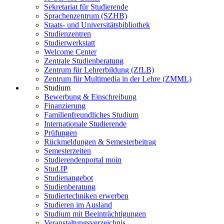
Sekretariat für Studierende
Sprachenzentrum (SZHB)
Staats- und Universitätsbibliothek
Studienzentren
Studierwerkstatt
Welcome Center
Zentrale Studienberatung
Zentrum für Lehrerbildung (ZfLB)
Zentrum für Multimedia in der Lehre (ZMML)
Studium
Bewerbung & Einschreibung
Finanzierung
Familienfreundliches Studium
Internationale Studierende
Prüfungen
Rückmeldungen & Semesterbeitrag
Semesterzeiten
Studierendenportal moin
Stud.IP
Studienangebot
Studienberatung
Studiertechniken erwerben
Studieren im Ausland
Studium mit Beeinträchtigungen
Veranstaltungsverzeichnis