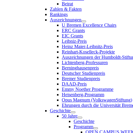
Beirat
Zahlen & Fakten
Rankings
Auszeichnungen
U Bremen Excellence Chairs
ERC Grants
EIC Grants
Leibniz-Preis
Heinz Maier-Leibnitz-Preis
Reinhart-Koselleck-Projekte
Auszeichnungen der Humboldt-Stiftu
Lichtenberg-Professuren
Berninghausenpreis
Deutscher Studienpreis
Bremer Studienpreis
DAAD-Preis
Emmy Noether Programme
Heisenberg-Programm
Opus Magnum (VolkswagenStiftung)
Ehrungen durch die Universität Brem
Geschichte
50 Jahre
Geschichte
Programm
OPEN CAMPUS WEE