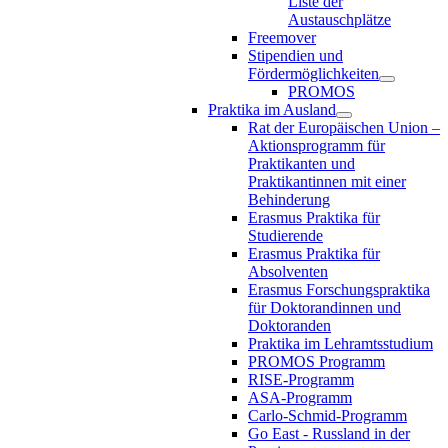
Liste der
Austauschplätze
Freemover
Stipendien und
Fördermöglichkeiten
PROMOS
Praktika im Ausland
Rat der Europäischen Union –
Aktionsprogramm für
Praktikanten und
Praktikantinnen mit einer
Behinderung
Erasmus Praktika für
Studierende
Erasmus Praktika für
Absolventen
Erasmus Forschungspraktika
für Doktorandinnen und
Doktoranden
Praktika im Lehramtsstudium
PROMOS Programm
RISE-Programm
ASA-Programm
Carlo-Schmid-Programm
Go East - Russland in der