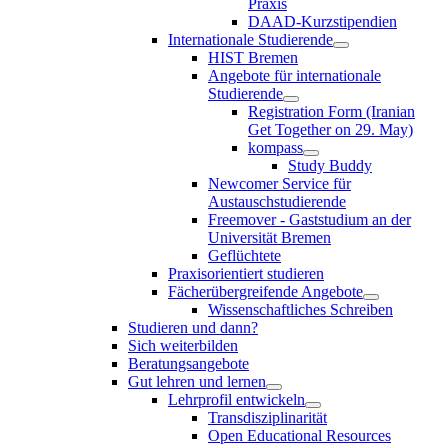
Praxis
DAAD-Kurzstipendien
Internationale Studierende
HIST Bremen
Angebote für internationale
Studierende
Registration Form (Iranian
Get Together on 29. May)
kompass
Study Buddy
Newcomer Service für
Austauschstudierende
Freemover - Gaststudium an der
Universität Bremen
Geflüchtete
Praxisorientiert studieren
Fächerübergreifende Angebote
Wissenschaftliches Schreiben
Studieren und dann?
Sich weiterbilden
Beratungsangebote
Gut lehren und lernen
Lehrprofil entwickeln
Transdisziplinarität
Open Educational Resources