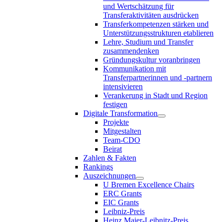
und Wertschätzung für
Transferaktivitäten ausdrücken
Transferkompetenzen stärken und
Unterstützungsstrukturen etablieren
Lehre, Studium und Transfer
zusammendenken
Gründungskultur voranbringen
Kommunikation mit
Transferpartnerinnen und -partnern
intensivieren
Verankerung in Stadt und Region
festigen
Digitale Transformation
Projekte
Mitgestalten
Team-CDO
Beirat
Zahlen & Fakten
Rankings
Auszeichnungen
U Bremen Excellence Chairs
ERC Grants
EIC Grants
Leibniz-Preis
Heinz Maier-Leibnitz-Preis