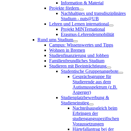
Information & Material
Projekte fördern
Nachhaltiges und transdisziplinäres
Studium - nuts@UB
Lehren und Lernen international
Projekt MINTernational
Erasmus-Lehrendenmobilität
Rund ums Studium
Campus: Wissenswertes und Tipps
Wohnen in Bremen
Studienfinanzierung und Jobben
Familienfreundliches Studium
Studieren mit Beeinträchtigung
Studentische Gruppenangebote
Gesprächsgruppe für
Studierende aus dem
Autismusspektrum (z.B.
Asperger)
Studienplatzbewerbung &
Studieneinstieg
Nachteilsausgleich beim
Erbringen der
studiengangsspezifischen
Voraussetzungen
Härtefallantrag bei der