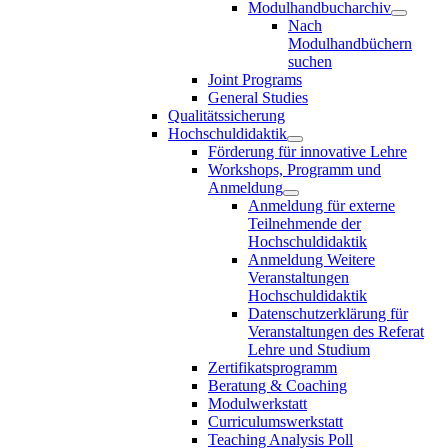
Modulhandbucharchiv
Nach
Modulhandbüchern
suchen
Joint Programs
General Studies
Qualitätssicherung
Hochschuldidaktik
Förderung für innovative Lehre
Workshops, Programm und
Anmeldung
Anmeldung für externe
Teilnehmende der
Hochschuldidaktik
Anmeldung Weitere
Veranstaltungen
Hochschuldidaktik
Datenschutzerklärung für
Veranstaltungen des Referat
Lehre und Studium
Zertifikatsprogramm
Beratung & Coaching
Modulwerkstatt
Curriculumswerkstatt
Teaching Analysis Poll