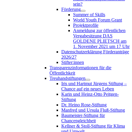
sein?
Förderung
Summer of Skills
World Youth Forum Grant
Projektprofile
Anmeldung zur öffentlichen
Vergabesitzung DAS
GOLDENE PLIETSCH am
1. November 2021 um 17 Uhr
Datenschutzerklärung Förderanträge
2026/27
Stifter:innen
Transparenzinformationen für die
Öffentlichkeit
Treuhandstiftungen
Iris und Hartmut Jürgens Stiftung –
Chance auf ein neues Leben
Karin und Heinz-Otto Peitgen-
Stiftung
Dr. Heino Rose-Stiftung
Manfred und Ursula Fluß-Stiftung
Baumeister-Stiftung für
Chancengleichheit
Kellner & Stoll-Stiftung für Klima
und Umwelt