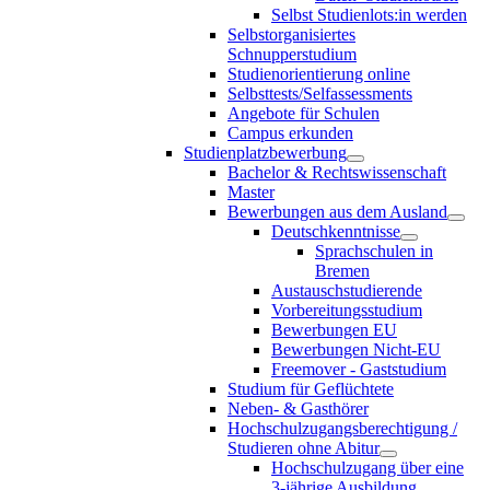
Selbst Studienlots:in werden
Selbstorganisiertes
Schnupperstudium
Studienorientierung online
Selbsttests/Selfassessments
Angebote für Schulen
Campus erkunden
Studienplatzbewerbung
Bachelor & Rechtswissenschaft
Master
Bewerbungen aus dem Ausland
Deutschkenntnisse
Sprachschulen in
Bremen
Austauschstudierende
Vorbereitungsstudium
Bewerbungen EU
Bewerbungen Nicht-EU
Freemover - Gaststudium
Studium für Geflüchtete
Neben- & Gasthörer
Hochschulzugangsberechtigung /
Studieren ohne Abitur
Hochschulzugang über eine
3-jährige Ausbildung