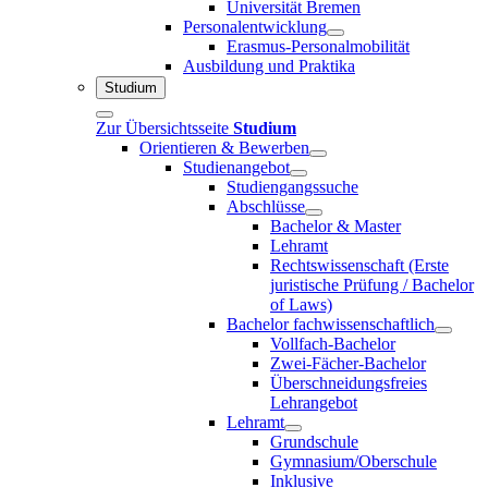
Universität Bremen
Personalentwicklung
Erasmus-Personalmobilität
Ausbildung und Praktika
Studium
Zur Übersichtsseite
Studium
Orientieren & Bewerben
Studienangebot
Studiengangssuche
Abschlüsse
Bachelor & Master
Lehramt
Rechtswissenschaft (Erste
juristische Prüfung / Bachelor
of Laws)
Bachelor fachwissenschaftlich
Vollfach-Bachelor
Zwei-Fächer-Bachelor
Überschneidungsfreies
Lehrangebot
Lehramt
Grundschule
Gymnasium/Oberschule
Inklusive