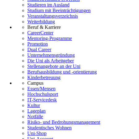
Studieren im Ausland
Studium mit Beeinträchtigungen
Veranstaltungsverzeichnis
Weiterbildung
Beruf & Karriere
CareerCenter
Mentoring-Programme
Promotion
Dual Career
Unternehmensgründung
Die Uni als Arbeitgeber
Stellenangebote an der Uni
Berufsausbildung und -orientierung
Kinderbetreuung
Campus
Essen/Mensen
Hochschulsport
IT-Servicedesk
Kultur
Lageplan
Notfälle
Risiko- und Bedrohungsmanagement
Studentisches Wohnen
Uni-Shop
Uni-Account