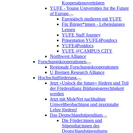
Kooperationsverträgen
YUFE - Young Universities for the Future
of Europe
Europäisch studieren mit YUFE
Für Bürger*innen - Lebenslanges
Lernen
YUFE Staff Journey
Präsentation YUFE4Postdocs
YUFE4Postdocs
YUFE @CAMPUS CITY
Northwest Alliance
Forschungskooperationen
Regionale Forschungskooperationen
U Bremen Research Alliance
Hochschulförderung
Jetzt »Unlock the future« fördern und Teil
der Förderallianz Bildungsgerechtigkeit
werden
Jetzt mit MoleNet nachhaltige
Umweltbeobachtung und praxisnahe
Lehre fördern!
Das Deutschlandstipendium
Die Förder:innen und
Stipendiat:innen des
Deutschlandstipendiums