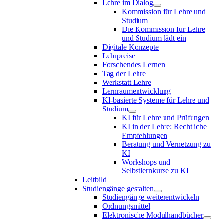
Lehre im Dialog
Kommission für Lehre und
Studium
Die Kommission für Lehre
und Studium lädt ein
Digitale Konzepte
Lehrpreise
Forschendes Lernen
Tag der Lehre
Werkstatt Lehre
Lernraumentwicklung
KI-basierte Systeme für Lehre und
Studium
KI für Lehre und Prüfungen
KI in der Lehre: Rechtliche
Empfehlungen
Beratung und Vernetzung zu
KI
Workshops und
Selbstlernkurse zu KI
Leitbild
Studiengänge gestalten
Studiengänge weiterentwickeln
Ordnungsmittel
Elektronische Modulhandbücher