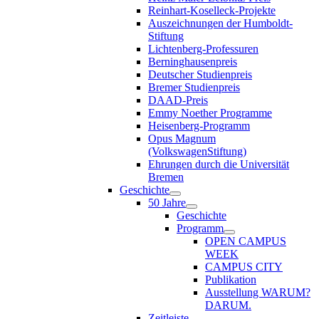
Reinhart-Koselleck-Projekte
Auszeichnungen der Humboldt-
Stiftung
Lichtenberg-Professuren
Berninghausenpreis
Deutscher Studienpreis
Bremer Studienpreis
DAAD-Preis
Emmy Noether Programme
Heisenberg-Programm
Opus Magnum
(VolkswagenStiftung)
Ehrungen durch die Universität
Bremen
Geschichte
50 Jahre
Geschichte
Programm
OPEN CAMPUS
WEEK
CAMPUS CITY
Publikation
Ausstellung WARUM?
DARUM.
Zeitleiste