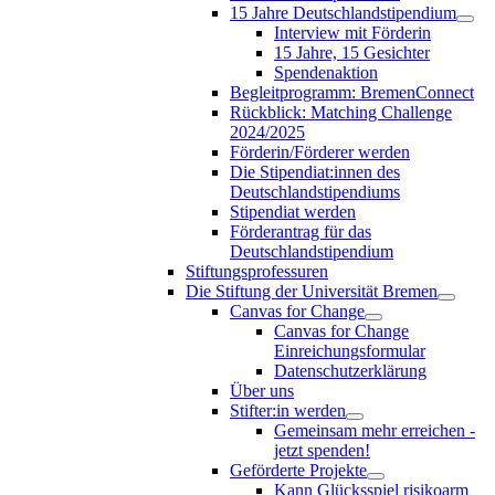
15 Jahre Deutschlandstipendium
Interview mit Förderin
15 Jahre, 15 Gesichter
Spendenaktion
Begleitprogramm: BremenConnect
Rückblick: Matching Challenge
2024/2025
Förderin/Förderer werden
Die Stipendiat:innen des
Deutschlandstipendiums
Stipendiat werden
Förderantrag für das
Deutschlandstipendium
Stiftungsprofessuren
Die Stiftung der Universität Bremen
Canvas for Change
Canvas for Change
Einreichungsformular
Datenschutzerklärung
Über uns
Stifter:in werden
Gemeinsam mehr erreichen -
jetzt spenden!
Geförderte Projekte
Kann Glücksspiel risikoarm