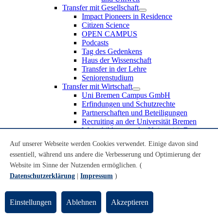
Transfer mit Gesellschaft
Impact Pioneers in Residence
Citizen Science
OPEN CAMPUS
Podcasts
Tag des Gedenkens
Haus der Wissenschaft
Transfer in der Lehre
Seniorenstudium
Transfer mit Wirtschaft
Uni Bremen Campus GmbH
Erfindungen und Schutzrechte
Partnerschaften und Beteiligungen
Recruiting an der Universität Bremen
Weiterbildung an der Universität Bremen
Transfer mit Schule
Auf unserer Webseite werden Cookies verwendet. Einige davon sind
Schülerinnen und Schüler
essentiell, während uns andere die Verbesserung und Optimierung der
MINT-Schnupperstudium
Schulklassen
Website im Sinne der Nutzenden ermöglichen. (
Lehrkräfte
Datenschutzerklärung
|
Impressum
)
Gründungsunterstützung
UniTransfer - Servicestelle für Transferaktivitäten
Einstellungen
Ablehnen
Akzeptieren
Transfermagazin der Universität Bremen
Transferpreis der Universität Bremen