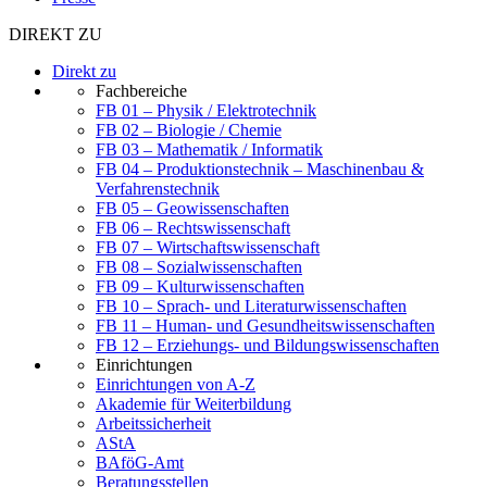
DIREKT ZU
Direkt zu
Fachbereiche
FB 01 – Physik / Elektrotechnik
FB 02 – Biologie / Chemie
FB 03 – Mathematik / Informatik
FB 04 – Produktionstechnik – Maschinenbau &
Verfahrenstechnik
FB 05 – Geowissenschaften
FB 06 – Rechtswissenschaft
FB 07 – Wirtschaftswissenschaft
FB 08 – Sozialwissenschaften
FB 09 – Kulturwissenschaften
FB 10 – Sprach- und Literaturwissenschaften
FB 11 – Human- und Gesundheitswissenschaften
FB 12 – Erziehungs- und Bildungswissenschaften
Einrichtungen
Einrichtungen von A-Z
Akademie für Weiterbildung
Arbeitssicherheit
AStA
BAföG-Amt
Beratungsstellen