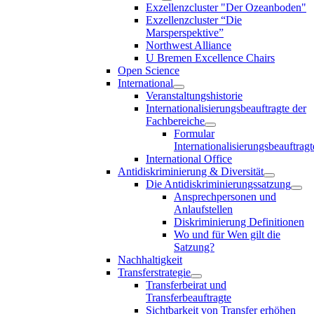
Exzellenzcluster "Der Ozeanboden"
Exzellenzcluster “Die
Marsperspektive”
Northwest Alliance
U Bremen Excellence Chairs
Open Science
International
Veranstaltungshistorie
Internationalisierungsbeauftragte der
Fachbereiche
Formular
Internationalisierungsbeauftragt
International Office
Antidiskriminierung & Diversität
Die Antidiskriminierungssatzung
Ansprechpersonen und
Anlaufstellen
Diskriminierung Definitionen
Wo und für Wen gilt die
Satzung?
Nachhaltigkeit
Transferstrategie
Transferbeirat und
Transferbeauftragte
Sichtbarkeit von Transfer erhöhen