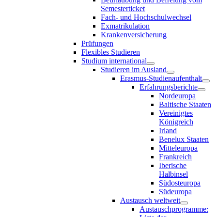
Semesterticket
Fach- und Hochschulwechsel
Exmatrikulation
Krankenversicherung
Prüfungen
Flexibles Studieren
Studium international
Studieren im Ausland
Erasmus-Studienaufenthalt
Erfahrungsberichte
Nordeuropa
Baltische Staaten
Vereinigtes
Königreich
Irland
Benelux Staaten
Mitteleuropa
Frankreich
Iberische
Halbinsel
Südosteuropa
Südeuropa
Austausch weltweit
Austauschprogramme: