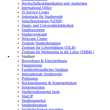
Hochschulkommunikation und -marketing
International Office
IT-Service Center
Sekretariat für Studierende
Sprachenzentrum (SZHB)
Staats- und Universitätsbibliothek
Studienzentren
Studierwerkstatt
Welcome Center
Zentrale Studienberatung
Zentrum für Lehrerbildung (ZfLB)
Zentrum für Multimedia in der Lehre (ZMML)
Studium
Bewerbung & Einschreibung
Finanzierung
Familienfreundliches Studium
Internationale Studierende
Prüfungen
Rückmeldungen & Semesterbeitrag
Semesterzeiten
Studierendenportal moin
Stud.IP
Studienangebot
Studienberatung
Studiertechniken erwerben