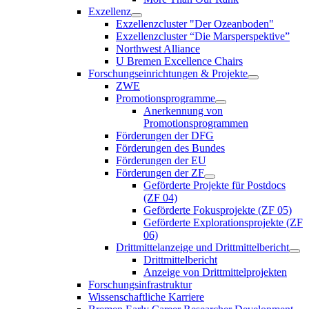
Exzellenz
Exzellenzcluster "Der Ozeanboden"
Exzellenzcluster “Die Marsperspektive”
Northwest Alliance
U Bremen Excellence Chairs
Forschungseinrichtungen & Projekte
ZWE
Promotionsprogramme
Anerkennung von
Promotionsprogrammen
Förderungen der DFG
Förderungen des Bundes
Förderungen der EU
Förderungen der ZF
Geförderte Projekte für Postdocs
(ZF 04)
Geförderte Fokusprojekte (ZF 05)
Geförderte Explorationsprojekte (ZF
06)
Drittmittelanzeige und Drittmittelbericht
Drittmittelbericht
Anzeige von Drittmittelprojekten
Forschungsinfrastruktur
Wissenschaftliche Karriere