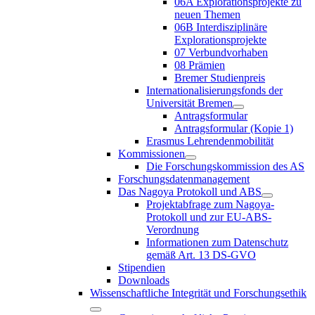
06A Explorationsprojekte zu
neuen Themen
06B Interdisziplinäre
Explorationsprojekte
07 Verbundvorhaben
08 Prämien
Bremer Studienpreis
Internationalisierungsfonds der
Universität Bremen
Antragsformular
Antragsformular (Kopie 1)
Erasmus Lehrendenmobilität
Kommissionen
Die Forschungskommission des AS
Forschungsdatenmanagement
Das Nagoya Protokoll und ABS
Projektabfrage zum Nagoya-
Protokoll und zur EU-ABS-
Verordnung
Informationen zum Datenschutz
gemäß Art. 13 DS-GVO
Stipendien
Downloads
Wissenschaftliche Integrität und Forschungsethik