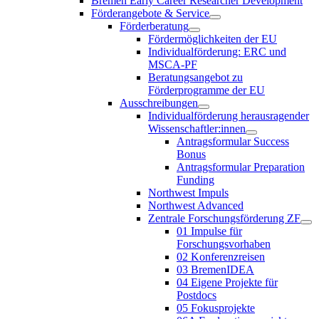
Bremen Early Career Researcher Development
Förderangebote & Service
Förderberatung
Fördermöglichkeiten der EU
Individualförderung: ERC und
MSCA-PF
Beratungsangebot zu
Förderprogramme der EU
Ausschreibungen
Individualförderung herausragender
Wissenschaftler:innen
Antragsformular Success
Bonus
Antragsformular Preparation
Funding
Northwest Impuls
Northwest Advanced
Zentrale Forschungsförderung ZF
01 Impulse für
Forschungsvorhaben
02 Konferenzreisen
03 BremenIDEA
04 Eigene Projekte für
Postdocs
05 Fokusprojekte