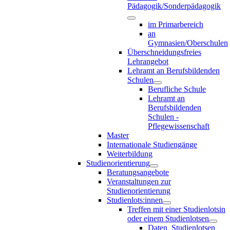
Pädagogik/Sonderpädagogik
im Primarbereich
an
Gymnasien/Oberschulen
Überschneidungsfreies
Lehrangebot
Lehramt an Berufsbildenden
Schulen
Berufliche Schule
Lehramt an
Berufsbildenden
Schulen -
Pflegewissenschaft
Master
Internationale Studiengänge
Weiterbildung
Studienorientierung
Beratungsangebote
Veranstaltungen zur
Studienorientierung
Studienlots:innen
Treffen mit einer Studienlotsin
oder einem Studienlotsen
Daten_Studienlotsen