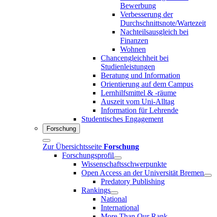
Bewerbung
Verbesserung der
Durchschnittsnote/Wartezeit
Nachteilsausgleich bei
Finanzen
Wohnen
Chancengleichheit bei
Studienleistungen
Beratung und Information
Orientierung auf dem Campus
Lernhilfsmittel & -räume
Auszeit vom Uni-Alltag
Information für Lehrende
Studentisches Engagement
Forschung
Zur Übersichtsseite
Forschung
Forschungsprofil
Wissenschaftsschwerpunkte
Open Access an der Universität Bremen
Predatory Publishing
Rankings
National
International
More Than Our Rank