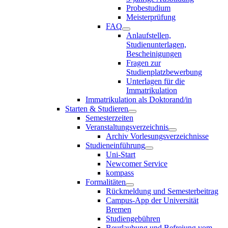
Probestudium
Meisterprüfung
FAQ
Anlaufstellen,
Studienunterlagen,
Bescheinigungen
Fragen zur
Studienplatzbewerbung
Unterlagen für die
Immatrikulation
Immatrikulation als Doktorand/in
Starten & Studieren
Semesterzeiten
Veranstaltungsverzeichnis
Archiv Vorlesungsverzeichnisse
Studieneinführung
Uni-Start
Newcomer Service
kompass
Formalitäten
Rückmeldung und Semesterbeitrag
Campus-App der Universität
Bremen
Studiengebühren
Beurlaubung und Befreiung vom