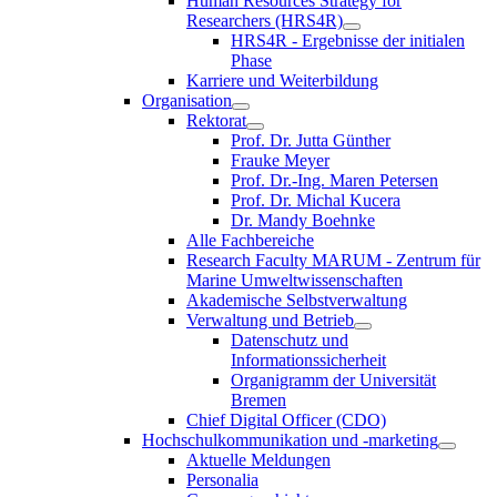
Human Resources Strategy for
Researchers (HRS4R)
HRS4R - Ergebnisse der initialen
Phase
Karriere und Weiterbildung
Organisation
Rektorat
Prof. Dr. Jutta Günther
Frauke Meyer
Prof. Dr.-Ing. Maren Petersen
Prof. Dr. Michal Kucera
Dr. Mandy Boehnke
Alle Fachbereiche
Research Faculty MARUM - Zentrum für
Marine Umweltwissenschaften
Akademische Selbstverwaltung
Verwaltung und Betrieb
Datenschutz und
Informationssicherheit
Organigramm der Universität
Bremen
Chief Digital Officer (CDO)
Hochschulkommunikation und -marketing
Aktuelle Meldungen
Personalia