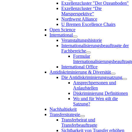
Exzellenzcluster "Der Ozeanboden"
Exzellenzcluster “Die
Marsperspektive”
Northwest Alliance
U Bremen Excellence Chairs
Open Science
International
Veranstaltungshistorie
Internationalisierungsbeauftragte der
Fachbereiche
Formular
Internationalisierungsbeauftragt
International Office
Antidiskriminierung & Diversität
Die Antidiskriminierungssatzung
Ansprechpersonen und
Anlaufstellen
Diskriminierung Definitionen
Wo und für Wen gilt die
Satzung?
Nachhaltigkeit
Transferstrategie
Transferbeirat und
Transferbeauftragte
Sichtbarkeit von Transfer erhöhen