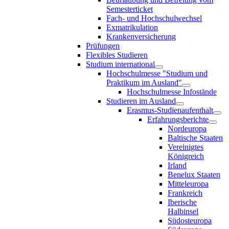
Semesterticket
Fach- und Hochschulwechsel
Exmatrikulation
Krankenversicherung
Prüfungen
Flexibles Studieren
Studium international
Hochschulmesse "Studium und
Praktikum im Ausland"
Hochschulmesse Infostände
Studieren im Ausland
Erasmus-Studienaufenthalt
Erfahrungsberichte
Nordeuropa
Baltische Staaten
Vereinigtes
Königreich
Irland
Benelux Staaten
Mitteleuropa
Frankreich
Iberische
Halbinsel
Südosteuropa