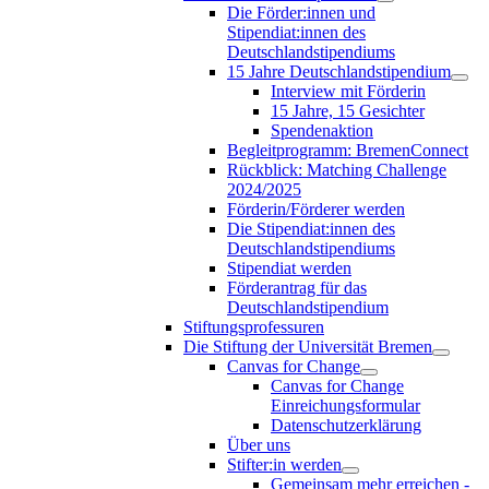
Die Förder:innen und
Stipendiat:innen des
Deutschlandstipendiums
15 Jahre Deutschlandstipendium
Interview mit Förderin
15 Jahre, 15 Gesichter
Spendenaktion
Begleitprogramm: BremenConnect
Rückblick: Matching Challenge
2024/2025
Förderin/Förderer werden
Die Stipendiat:innen des
Deutschlandstipendiums
Stipendiat werden
Förderantrag für das
Deutschlandstipendium
Stiftungsprofessuren
Die Stiftung der Universität Bremen
Canvas for Change
Canvas for Change
Einreichungsformular
Datenschutzerklärung
Über uns
Stifter:in werden
Gemeinsam mehr erreichen -