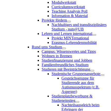
Modulwerkstatt
Curriculumswerkstatt
Teaching Analysis Poll
Information & Material
Projekte fördern
Nachhaltiges und transdisziplinäres
Studium - nuts@UB
Lehren und Lernen international
Projekt MINTernational
Erasmus-Lehrendenmobilität
Rund ums Studium
Campus: Wissenswertes und Tipps
Wohnen in Bremen
Studienfinanzierung und Jobben
Familienfreundliches Studium
Studieren mit Beeinträchtigung
Studentische Gruppenangebote
Gesprächsgruppe für
Studierende aus dem
Autismusspektrum (z.B.
Asperger)
Studienplatzbewerbung &
Studieneinstieg
Nachteilsausgleich beim
Erbringen der