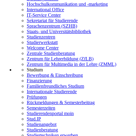
Hochschulkommunikation und -marketing
International Office
IT-Service Center
Sekretariat für Studierende
Sprachenzentrum (SZHB)
Staats- und Universitätsbibliothek
Studienzentren
Studierwerkstatt
Welcome Center
Zentrale Studienberatung
Zentrum für Lehrerbildung (ZfLB)
Zentrum für Multimedia in der Lehre (ZMML)
Studium
Bewerbung & Einschreibung
Finanzierung
Familienfreundliches Studium
Internationale Studierende
Prüfungen
Rückmeldungen & Semesterbeitrag
Semesterzeiten
Studierendenportal moin
Stud.IP
Studienangebot
Studienberatung
Studiertechniken erwerben