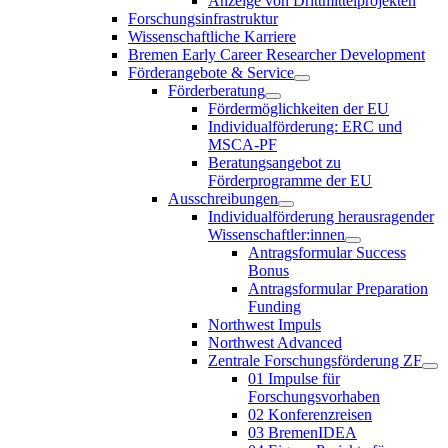
Anzeige von Drittmittelprojekten
Forschungsinfrastruktur
Wissenschaftliche Karriere
Bremen Early Career Researcher Development
Förderangebote & Service
Förderberatung
Fördermöglichkeiten der EU
Individualförderung: ERC und
MSCA-PF
Beratungsangebot zu
Förderprogramme der EU
Ausschreibungen
Individualförderung herausragender
Wissenschaftler:innen
Antragsformular Success
Bonus
Antragsformular Preparation
Funding
Northwest Impuls
Northwest Advanced
Zentrale Forschungsförderung ZF
01 Impulse für
Forschungsvorhaben
02 Konferenzreisen
03 BremenIDEA