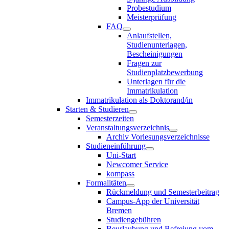
Probestudium
Meisterprüfung
FAQ
Anlaufstellen,
Studienunterlagen,
Bescheinigungen
Fragen zur
Studienplatzbewerbung
Unterlagen für die
Immatrikulation
Immatrikulation als Doktorand/in
Starten & Studieren
Semesterzeiten
Veranstaltungsverzeichnis
Archiv Vorlesungsverzeichnisse
Studieneinführung
Uni-Start
Newcomer Service
kompass
Formalitäten
Rückmeldung und Semesterbeitrag
Campus-App der Universität
Bremen
Studiengebühren
Beurlaubung und Befreiung vom