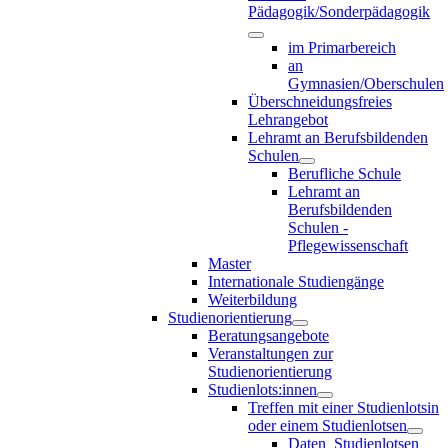
Pädagogik/Sonderpädagogik
im Primarbereich
an
Gymnasien/Oberschulen
Überschneidungsfreies
Lehrangebot
Lehramt an Berufsbildenden
Schulen
Berufliche Schule
Lehramt an
Berufsbildenden
Schulen -
Pflegewissenschaft
Master
Internationale Studiengänge
Weiterbildung
Studienorientierung
Beratungsangebote
Veranstaltungen zur
Studienorientierung
Studienlots:innen
Treffen mit einer Studienlotsin
oder einem Studienlotsen
Daten_Studienlotsen