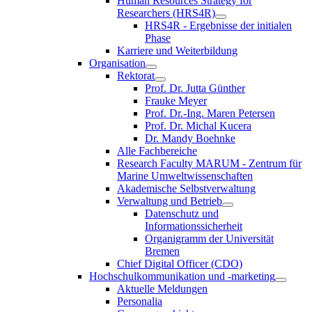
Human Resources Strategy for
Researchers (HRS4R)
HRS4R - Ergebnisse der initialen
Phase
Karriere und Weiterbildung
Organisation
Rektorat
Prof. Dr. Jutta Günther
Frauke Meyer
Prof. Dr.-Ing. Maren Petersen
Prof. Dr. Michal Kucera
Dr. Mandy Boehnke
Alle Fachbereiche
Research Faculty MARUM - Zentrum für
Marine Umweltwissenschaften
Akademische Selbstverwaltung
Verwaltung und Betrieb
Datenschutz und
Informationssicherheit
Organigramm der Universität
Bremen
Chief Digital Officer (CDO)
Hochschulkommunikation und -marketing
Aktuelle Meldungen
Personalia