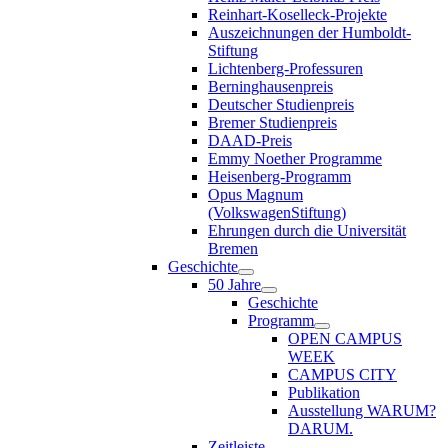
Reinhart-Koselleck-Projekte
Auszeichnungen der Humboldt-
Stiftung
Lichtenberg-Professuren
Berninghausenpreis
Deutscher Studienpreis
Bremer Studienpreis
DAAD-Preis
Emmy Noether Programme
Heisenberg-Programm
Opus Magnum
(VolkswagenStiftung)
Ehrungen durch die Universität
Bremen
Geschichte
50 Jahre
Geschichte
Programm
OPEN CAMPUS
WEEK
CAMPUS CITY
Publikation
Ausstellung WARUM?
DARUM.
Zeitleiste