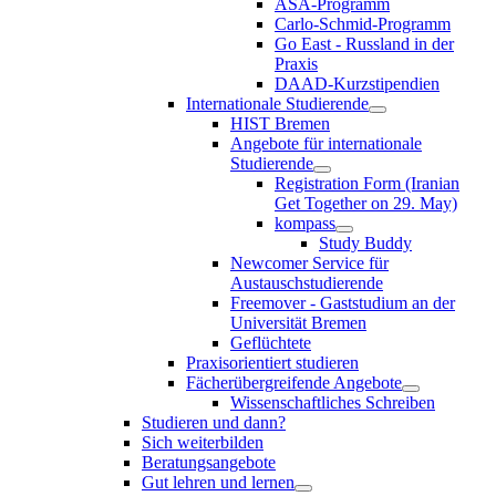
ASA-Programm
Carlo-Schmid-Programm
Go East - Russland in der
Praxis
DAAD-Kurzstipendien
Internationale Studierende
HIST Bremen
Angebote für internationale
Studierende
Registration Form (Iranian
Get Together on 29. May)
kompass
Study Buddy
Newcomer Service für
Austauschstudierende
Freemover - Gaststudium an der
Universität Bremen
Geflüchtete
Praxisorientiert studieren
Fächerübergreifende Angebote
Wissenschaftliches Schreiben
Studieren und dann?
Sich weiterbilden
Beratungsangebote
Gut lehren und lernen