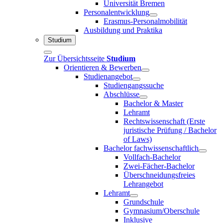
Universität Bremen
Personalentwicklung
Erasmus-Personalmobilität
Ausbildung und Praktika
Studium
Zur Übersichtsseite
Studium
Orientieren & Bewerben
Studienangebot
Studiengangssuche
Abschlüsse
Bachelor & Master
Lehramt
Rechtswissenschaft (Erste
juristische Prüfung / Bachelor
of Laws)
Bachelor fachwissenschaftlich
Vollfach-Bachelor
Zwei-Fächer-Bachelor
Überschneidungsfreies
Lehrangebot
Lehramt
Grundschule
Gymnasium/Oberschule
Inklusive