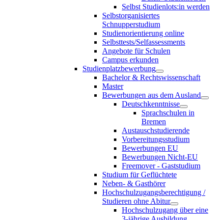
Selbst Studienlots:in werden
Selbstorganisiertes
Schnupperstudium
Studienorientierung online
Selbsttests/Selfassessments
Angebote für Schulen
Campus erkunden
Studienplatzbewerbung
Bachelor & Rechtswissenschaft
Master
Bewerbungen aus dem Ausland
Deutschkenntnisse
Sprachschulen in
Bremen
Austauschstudierende
Vorbereitungsstudium
Bewerbungen EU
Bewerbungen Nicht-EU
Freemover - Gaststudium
Studium für Geflüchtete
Neben- & Gasthörer
Hochschulzugangsberechtigung /
Studieren ohne Abitur
Hochschulzugang über eine
3-jährige Ausbildung