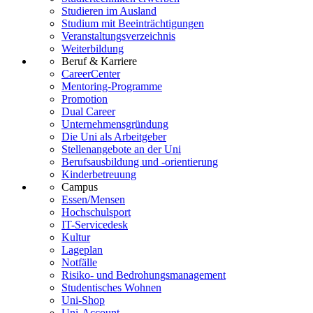
Studieren im Ausland
Studium mit Beeinträchtigungen
Veranstaltungsverzeichnis
Weiterbildung
Beruf & Karriere
CareerCenter
Mentoring-Programme
Promotion
Dual Career
Unternehmensgründung
Die Uni als Arbeitgeber
Stellenangebote an der Uni
Berufsausbildung und -orientierung
Kinderbetreuung
Campus
Essen/Mensen
Hochschulsport
IT-Servicedesk
Kultur
Lageplan
Notfälle
Risiko- und Bedrohungsmanagement
Studentisches Wohnen
Uni-Shop
Uni-Account