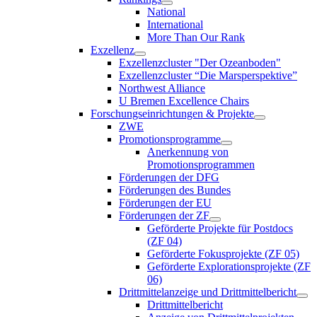
National
International
More Than Our Rank
Exzellenz
Exzellenzcluster "Der Ozeanboden"
Exzellenzcluster “Die Marsperspektive”
Northwest Alliance
U Bremen Excellence Chairs
Forschungseinrichtungen & Projekte
ZWE
Promotionsprogramme
Anerkennung von
Promotionsprogrammen
Förderungen der DFG
Förderungen des Bundes
Förderungen der EU
Förderungen der ZF
Geförderte Projekte für Postdocs
(ZF 04)
Geförderte Fokusprojekte (ZF 05)
Geförderte Explorationsprojekte (ZF
06)
Drittmittelanzeige und Drittmittelbericht
Drittmittelbericht