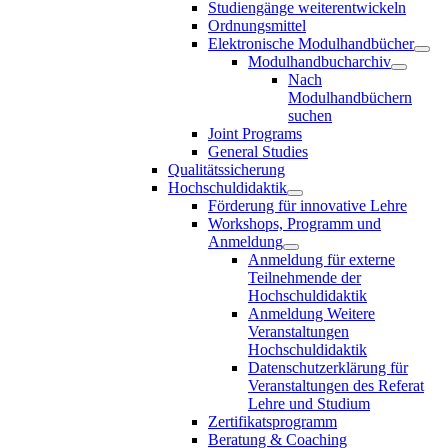
Studiengänge weiterentwickeln
Ordnungsmittel
Elektronische Modulhandbücher
Modulhandbucharchiv
Nach
Modulhandbüchern
suchen
Joint Programs
General Studies
Qualitätssicherung
Hochschuldidaktik
Förderung für innovative Lehre
Workshops, Programm und
Anmeldung
Anmeldung für externe
Teilnehmende der
Hochschuldidaktik
Anmeldung Weitere
Veranstaltungen
Hochschuldidaktik
Datenschutzerklärung für
Veranstaltungen des Referat
Lehre und Studium
Zertifikatsprogramm
Beratung & Coaching