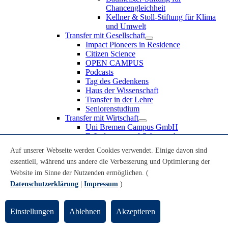
Chancengleichheit
Kellner & Stoll-Stiftung für Klima
und Umwelt
Transfer mit Gesellschaft
Impact Pioneers in Residence
Citizen Science
OPEN CAMPUS
Podcasts
Tag des Gedenkens
Haus der Wissenschaft
Transfer in der Lehre
Seniorenstudium
Transfer mit Wirtschaft
Uni Bremen Campus GmbH
Erfindungen und Schutzrechte
Partnerschaften und Beteiligungen
Auf unserer Webseite werden Cookies verwendet. Einige davon sind
Recruiting an der Universität Bremen
essentiell, während uns andere die Verbesserung und Optimierung der
Weiterbildung an der Universität Bremen
Transfer mit Schule
Website im Sinne der Nutzenden ermöglichen. (
Schülerinnen und Schüler
Datenschutzerklärung
|
Impressum
)
MINT-Schnupperstudium
Schulklassen
Lehrkräfte
Einstellungen
Ablehnen
Akzeptieren
Gründungsunterstützung
UniTransfer - Servicestelle für Transferaktivitäten