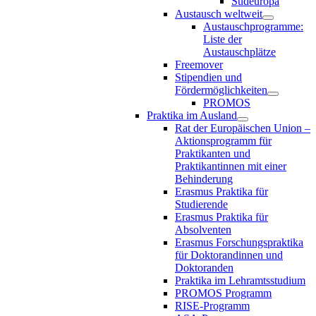
Südeuropa
Austausch weltweit
Austauschprogramme:
Liste der
Austauschplätze
Freemover
Stipendien und
Fördermöglichkeiten
PROMOS
Praktika im Ausland
Rat der Europäischen Union –
Aktionsprogramm für
Praktikanten und
Praktikantinnen mit einer
Behinderung
Erasmus Praktika für
Studierende
Erasmus Praktika für
Absolventen
Erasmus Forschungspraktika
für Doktorandinnen und
Doktoranden
Praktika im Lehramtsstudium
PROMOS Programm
RISE-Programm