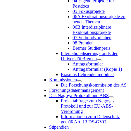
04 Eigene Projekte für
Postdocs
05 Fokusprojekte
06A Explorationsprojekte zu
neuen Themen
06B Interdisziplinäre
Explorationsprojekte
07 Verbundvorhaben
08 Prämien
Bremer Studienpreis
Internationalisierungsfonds der
Universität Bremen
Antragsformular
Antragsformular (Kopie 1)
Erasmus Lehrendenmobilität
Kommissionen
Die Forschungskommission des AS
Forschungsdatenmanagement
Das Nagoya Protokoll und ABS
Projektabfrage zum Nagoya-
Protokoll und zur EU-ABS-
Verordnung
Informationen zum Datenschutz
gemäß Art. 13 DS-GVO
Stipendien