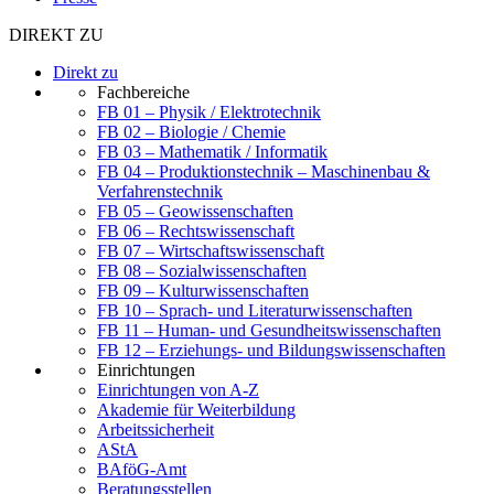
DIREKT ZU
Direkt zu
Fachbereiche
FB 01 – Physik / Elektrotechnik
FB 02 – Biologie / Chemie
FB 03 – Mathematik / Informatik
FB 04 – Produktionstechnik – Maschinenbau &
Verfahrenstechnik
FB 05 – Geowissenschaften
FB 06 – Rechtswissenschaft
FB 07 – Wirtschaftswissenschaft
FB 08 – Sozialwissenschaften
FB 09 – Kulturwissenschaften
FB 10 – Sprach- und Literaturwissenschaften
FB 11 – Human- und Gesundheitswissenschaften
FB 12 – Erziehungs- und Bildungswissenschaften
Einrichtungen
Einrichtungen von A-Z
Akademie für Weiterbildung
Arbeitssicherheit
AStA
BAföG-Amt
Beratungsstellen