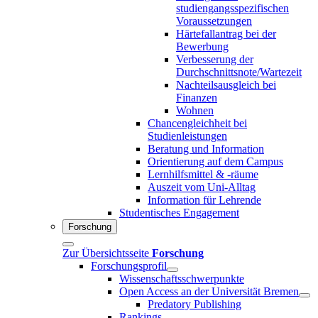
studiengangsspezifischen
Voraussetzungen
Härtefallantrag bei der
Bewerbung
Verbesserung der
Durchschnittsnote/Wartezeit
Nachteilsausgleich bei
Finanzen
Wohnen
Chancengleichheit bei
Studienleistungen
Beratung und Information
Orientierung auf dem Campus
Lernhilfsmittel & -räume
Auszeit vom Uni-Alltag
Information für Lehrende
Studentisches Engagement
Forschung
Zur Übersichtsseite
Forschung
Forschungsprofil
Wissenschaftsschwerpunkte
Open Access an der Universität Bremen
Predatory Publishing
Rankings