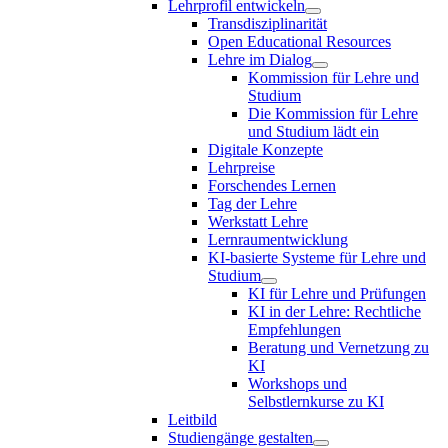
Lehrprofil entwickeln
Transdisziplinarität
Open Educational Resources
Lehre im Dialog
Kommission für Lehre und
Studium
Die Kommission für Lehre
und Studium lädt ein
Digitale Konzepte
Lehrpreise
Forschendes Lernen
Tag der Lehre
Werkstatt Lehre
Lernraumentwicklung
KI-basierte Systeme für Lehre und
Studium
KI für Lehre und Prüfungen
KI in der Lehre: Rechtliche
Empfehlungen
Beratung und Vernetzung zu
KI
Workshops und
Selbstlernkurse zu KI
Leitbild
Studiengänge gestalten