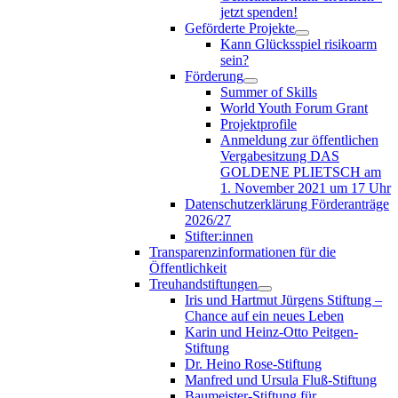
jetzt spenden!
Geförderte Projekte
Kann Glücksspiel risikoarm
sein?
Förderung
Summer of Skills
World Youth Forum Grant
Projektprofile
Anmeldung zur öffentlichen
Vergabesitzung DAS
GOLDENE PLIETSCH am
1. November 2021 um 17 Uhr
Datenschutzerklärung Förderanträge
2026/27
Stifter:innen
Transparenzinformationen für die
Öffentlichkeit
Treuhandstiftungen
Iris und Hartmut Jürgens Stiftung –
Chance auf ein neues Leben
Karin und Heinz-Otto Peitgen-
Stiftung
Dr. Heino Rose-Stiftung
Manfred und Ursula Fluß-Stiftung
Baumeister-Stiftung für