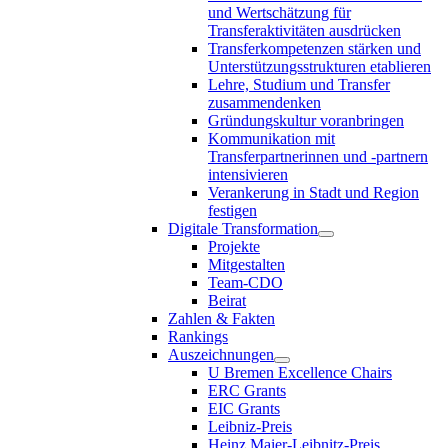
und Wertschätzung für
Transferaktivitäten ausdrücken
Transferkompetenzen stärken und
Unterstützungsstrukturen etablieren
Lehre, Studium und Transfer
zusammendenken
Gründungskultur voranbringen
Kommunikation mit
Transferpartnerinnen und -partnern
intensivieren
Verankerung in Stadt und Region
festigen
Digitale Transformation
Projekte
Mitgestalten
Team-CDO
Beirat
Zahlen & Fakten
Rankings
Auszeichnungen
U Bremen Excellence Chairs
ERC Grants
EIC Grants
Leibniz-Preis
Heinz Maier-Leibnitz-Preis