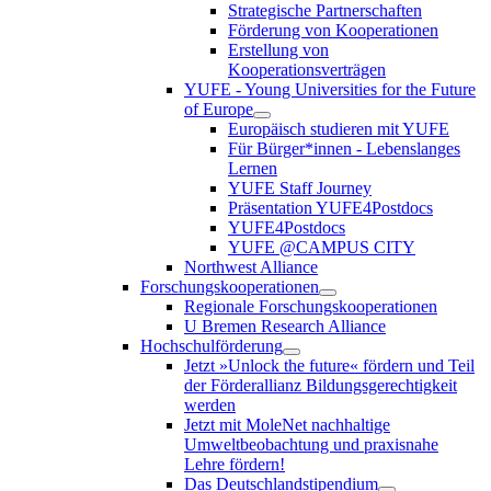
Strategische Partnerschaften
Förderung von Kooperationen
Erstellung von
Kooperationsverträgen
YUFE - Young Universities for the Future
of Europe
Europäisch studieren mit YUFE
Für Bürger*innen - Lebenslanges
Lernen
YUFE Staff Journey
Präsentation YUFE4Postdocs
YUFE4Postdocs
YUFE @CAMPUS CITY
Northwest Alliance
Forschungskooperationen
Regionale Forschungskooperationen
U Bremen Research Alliance
Hochschulförderung
Jetzt »Unlock the future« fördern und Teil
der Förderallianz Bildungsgerechtigkeit
werden
Jetzt mit MoleNet nachhaltige
Umweltbeobachtung und praxisnahe
Lehre fördern!
Das Deutschlandstipendium