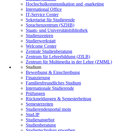
Hochschulkommunikation und -marketing
International Office
IT-Service Center
Sekretariat für Studierende
Sprachenzentrum (SZHB)
Staats- und Universitätsbibliothek
Studienzentren
Studierwerkstatt
Welcome Center
Zentrale Studienberatung
Zentrum für Lehrerbildung (ZfLB)
Zentrum für Multimedia in der Lehre (ZMML)
Studium
Bewerbung & Einschreibung
Finanzierung
Familienfreundliches Studium
Internationale Studierende
Prüfungen
Rückmeldungen & Semesterbeitrag
Semesterzeiten
Studierendenportal moin
Stud.IP
Studienangebot
Studienberatung
Studiertechniken erwerben