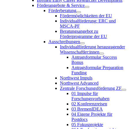
Bremen Early Career Researcher Development
Förderangebote & Service
Förderberatung
Fördermöglichkeiten der EU
Individualförderung: ERC und
MSCA-PF
Beratungsangebot zu
Förderprogramme der EU
Ausschreibungen
Individualförderung herausragender
Wissenschaftler:innen
Antragsformular Success
Bonus
Antragsformular Preparation
Funding
Northwest Impuls
Northwest Advanced
Zentrale Forschungsförderung ZF
01 Impulse für
Forschungsvorhaben
02 Konferenzreisen
03 BremenIDEA
04 Eigene Projekte für
Postdocs
05 Fokusprojekte