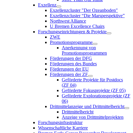
Exzellenz
Exzellenzcluster "Der Ozeanboden"
Exzellenzcluster “Die Marsperspektive”
Northwest Alliance
U Bremen Excellence Chairs
Forschungseinrichtungen & Projekte
ZWE
Promotionsprogramme
Anerkennung von
Promotionsprogrammen
Förderungen der DFG
Förderungen des Bundes
Förderungen der EU
Förderungen der ZF
Geförderte Projekte für Postdocs
(ZF 04)
Geförderte Fokusprojekte (ZF 05)
Geförderte Explorationsprojekte (ZF
06)
Drittmittelanzeige und Drittmittelbericht
Drittmittelbericht
Anzeige von Drittmittelprojekten
Forschungsinfrastruktur
Wissenschaftliche Karriere