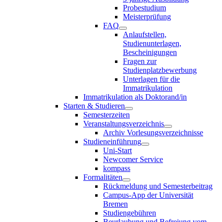
Probestudium
Meisterprüfung
FAQ
Anlaufstellen,
Studienunterlagen,
Bescheinigungen
Fragen zur
Studienplatzbewerbung
Unterlagen für die
Immatrikulation
Immatrikulation als Doktorand/in
Starten & Studieren
Semesterzeiten
Veranstaltungsverzeichnis
Archiv Vorlesungsverzeichnisse
Studieneinführung
Uni-Start
Newcomer Service
kompass
Formalitäten
Rückmeldung und Semesterbeitrag
Campus-App der Universität
Bremen
Studiengebühren
Beurlaubung und Befreiung vom