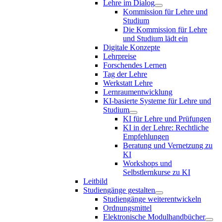
Lehre im Dialog
Kommission für Lehre und
Studium
Die Kommission für Lehre
und Studium lädt ein
Digitale Konzepte
Lehrpreise
Forschendes Lernen
Tag der Lehre
Werkstatt Lehre
Lernraumentwicklung
KI-basierte Systeme für Lehre und
Studium
KI für Lehre und Prüfungen
KI in der Lehre: Rechtliche
Empfehlungen
Beratung und Vernetzung zu
KI
Workshops und
Selbstlernkurse zu KI
Leitbild
Studiengänge gestalten
Studiengänge weiterentwickeln
Ordnungsmittel
Elektronische Modulhandbücher