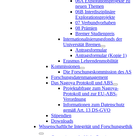
06A Explorationsprojekte zu
neuen Themen
06B Interdisziplinäre
Explorationsprojekte
07 Verbundvorhaben
08 Prämien
Bremer Studienpreis
Internationalisierungsfonds der
Universität Bremen
Antragsformular
Antragsformular (Kopie 1)
Erasmus Lehrendenmobilität
Kommissionen
Die Forschungskommission des AS
Forschungsdatenmanagement
Das Nagoya Protokoll und ABS
Projektabfrage zum Nagoya-
Protokoll und zur EU-ABS-
Verordnung
Informationen zum Datenschutz
gemäß Art. 13 DS-GVO
Stipendien
Downloads
Wissenschaftliche Integrität und Forschungsethik