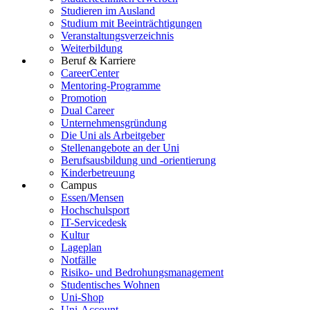
Studieren im Ausland
Studium mit Beeinträchtigungen
Veranstaltungsverzeichnis
Weiterbildung
Beruf & Karriere
CareerCenter
Mentoring-Programme
Promotion
Dual Career
Unternehmensgründung
Die Uni als Arbeitgeber
Stellenangebote an der Uni
Berufsausbildung und -orientierung
Kinderbetreuung
Campus
Essen/Mensen
Hochschulsport
IT-Servicedesk
Kultur
Lageplan
Notfälle
Risiko- und Bedrohungsmanagement
Studentisches Wohnen
Uni-Shop
Uni-Account