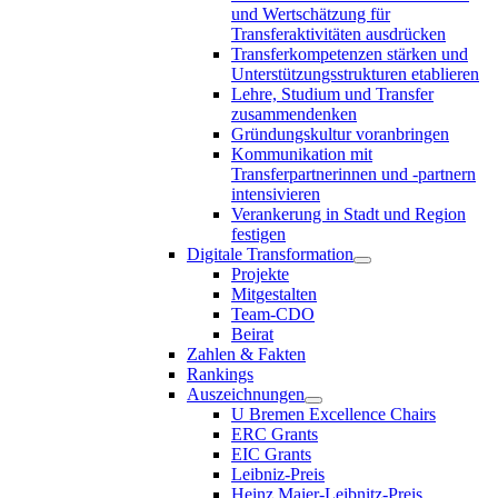
und Wertschätzung für
Transferaktivitäten ausdrücken
Transferkompetenzen stärken und
Unterstützungsstrukturen etablieren
Lehre, Studium und Transfer
zusammendenken
Gründungskultur voranbringen
Kommunikation mit
Transferpartnerinnen und -partnern
intensivieren
Verankerung in Stadt und Region
festigen
Digitale Transformation
Projekte
Mitgestalten
Team-CDO
Beirat
Zahlen & Fakten
Rankings
Auszeichnungen
U Bremen Excellence Chairs
ERC Grants
EIC Grants
Leibniz-Preis
Heinz Maier-Leibnitz-Preis