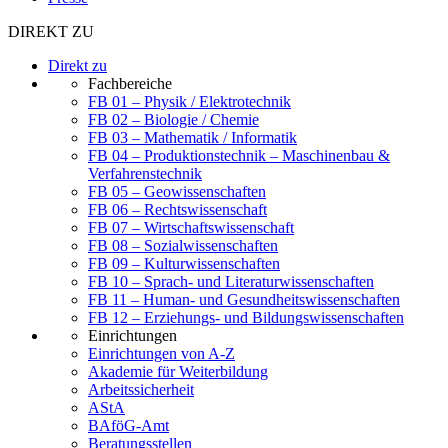
DIREKT ZU
Direkt zu
Fachbereiche
FB 01 – Physik / Elektrotechnik
FB 02 – Biologie / Chemie
FB 03 – Mathematik / Informatik
FB 04 – Produktionstechnik – Maschinenbau &
Verfahrenstechnik
FB 05 – Geowissenschaften
FB 06 – Rechtswissenschaft
FB 07 – Wirtschaftswissenschaft
FB 08 – Sozialwissenschaften
FB 09 – Kulturwissenschaften
FB 10 – Sprach- und Literaturwissenschaften
FB 11 – Human- und Gesundheitswissenschaften
FB 12 – Erziehungs- und Bildungswissenschaften
Einrichtungen
Einrichtungen von A-Z
Akademie für Weiterbildung
Arbeitssicherheit
AStA
BAföG-Amt
Beratungsstellen