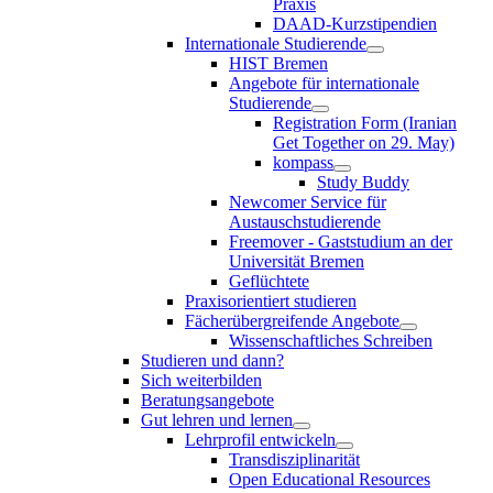
Praxis
DAAD-Kurzstipendien
Internationale Studierende
HIST Bremen
Angebote für internationale
Studierende
Registration Form (Iranian
Get Together on 29. May)
kompass
Study Buddy
Newcomer Service für
Austauschstudierende
Freemover - Gaststudium an der
Universität Bremen
Geflüchtete
Praxisorientiert studieren
Fächerübergreifende Angebote
Wissenschaftliches Schreiben
Studieren und dann?
Sich weiterbilden
Beratungsangebote
Gut lehren und lernen
Lehrprofil entwickeln
Transdisziplinarität
Open Educational Resources