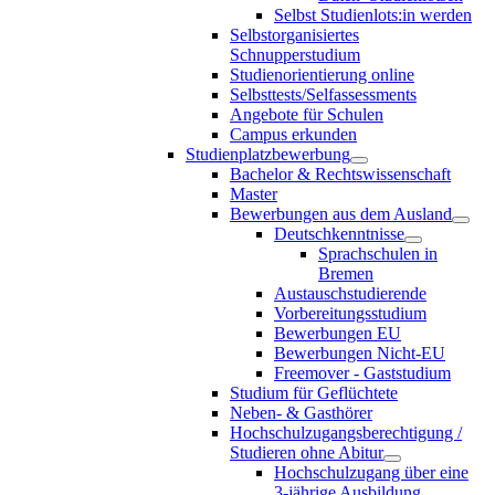
Selbst Studienlots:in werden
Selbstorganisiertes
Schnupperstudium
Studienorientierung online
Selbsttests/Selfassessments
Angebote für Schulen
Campus erkunden
Studienplatzbewerbung
Bachelor & Rechtswissenschaft
Master
Bewerbungen aus dem Ausland
Deutschkenntnisse
Sprachschulen in
Bremen
Austauschstudierende
Vorbereitungsstudium
Bewerbungen EU
Bewerbungen Nicht-EU
Freemover - Gaststudium
Studium für Geflüchtete
Neben- & Gasthörer
Hochschulzugangsberechtigung /
Studieren ohne Abitur
Hochschulzugang über eine
3-jährige Ausbildung