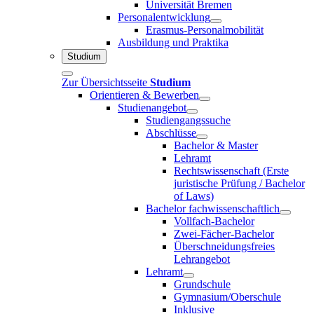
Universität Bremen
Personalentwicklung
Erasmus-Personalmobilität
Ausbildung und Praktika
Studium
Zur Übersichtsseite
Studium
Orientieren & Bewerben
Studienangebot
Studiengangssuche
Abschlüsse
Bachelor & Master
Lehramt
Rechtswissenschaft (Erste
juristische Prüfung / Bachelor
of Laws)
Bachelor fachwissenschaftlich
Vollfach-Bachelor
Zwei-Fächer-Bachelor
Überschneidungsfreies
Lehrangebot
Lehramt
Grundschule
Gymnasium/Oberschule
Inklusive