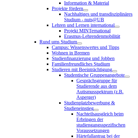
Information & Material
Projekte fördern
Nachhaltiges und transdisziplinäres
Studium - nuts@UB
Lehren und Lernen international
Projekt MINTernational
Erasmus-Lehrendenmobilität
Rund ums Studium
Campus: Wissenswertes und Tipps
Wohnen in Bremen
Studienfinanzierung und Jobben
Familienfreundliches Studium
Studieren mit Beeinträchtigung
Studentische Gruppenangebote
Gesprächsgruppe für
Studierende aus dem
Autismusspektrum (z.B.
Asperger)
Studienplatzbewerbung &
Studieneinstieg
Nachteilsausgleich beim
Erbringen der
studiengangsspezifischen
Voraussetzungen
Härtefallantrag bei der