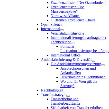
Exzellenzcluster "Der Ozeanboden"
Exzellenzcluster “Die
Marsperspektive”
Northwest Alliance
U Bremen Excellence Chairs
Open Science
International
Veranstaltungshistorie
Internationalisierungsbeauftragte der
Fachbereiche
Formular
Internationalisierungsbeauftragt
International Office
Antidiskriminierung & Diversität
Die Antidiskriminierungssatzung
Ansprechpersonen und
Anlaufstellen
Diskriminierung Definitionen
Wo und für Wen gilt die
Satzung?
Nachhaltigkeit
Transferstrategie
Transferbeirat und
Transferbeauftragte
Sichtbarkeit von Transfer erhöhen