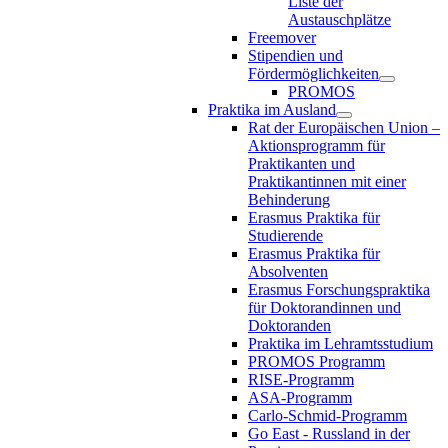
Liste der
Austauschplätze
Freemover
Stipendien und
Fördermöglichkeiten
PROMOS
Praktika im Ausland
Rat der Europäischen Union –
Aktionsprogramm für
Praktikanten und
Praktikantinnen mit einer
Behinderung
Erasmus Praktika für
Studierende
Erasmus Praktika für
Absolventen
Erasmus Forschungspraktika
für Doktorandinnen und
Doktoranden
Praktika im Lehramtsstudium
PROMOS Programm
RISE-Programm
ASA-Programm
Carlo-Schmid-Programm
Go East - Russland in der