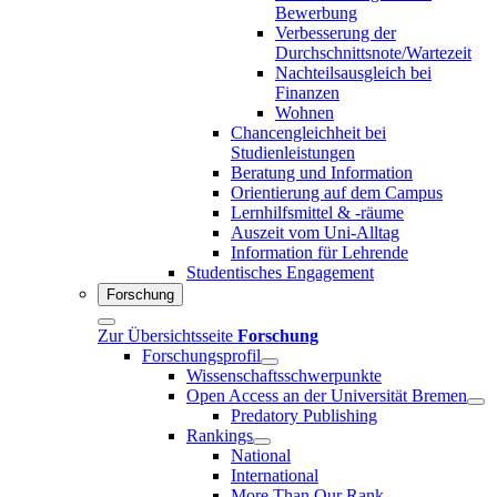
Bewerbung
Verbesserung der
Durchschnittsnote/Wartezeit
Nachteilsausgleich bei
Finanzen
Wohnen
Chancengleichheit bei
Studienleistungen
Beratung und Information
Orientierung auf dem Campus
Lernhilfsmittel & -räume
Auszeit vom Uni-Alltag
Information für Lehrende
Studentisches Engagement
Forschung
Zur Übersichtsseite
Forschung
Forschungsprofil
Wissenschaftsschwerpunkte
Open Access an der Universität Bremen
Predatory Publishing
Rankings
National
International
More Than Our Rank