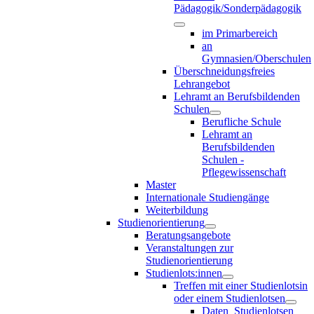
Pädagogik/Sonderpädagogik
im Primarbereich
an
Gymnasien/Oberschulen
Überschneidungsfreies
Lehrangebot
Lehramt an Berufsbildenden
Schulen
Berufliche Schule
Lehramt an
Berufsbildenden
Schulen -
Pflegewissenschaft
Master
Internationale Studiengänge
Weiterbildung
Studienorientierung
Beratungsangebote
Veranstaltungen zur
Studienorientierung
Studienlots:innen
Treffen mit einer Studienlotsin
oder einem Studienlotsen
Daten_Studienlotsen