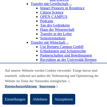
Transfer mit Gesellschaft
Impact Pioneers in Residence
Citizen Science
OPEN CAMPUS
Podcasts
Tag des Gedenkens
Haus der Wissenschaft
Transfer in der Lehre
Seniorenstudium
Transfer mit Wirtschaft
Uni Bremen Campus GmbH
Erfindungen und Schutzrechte
Partnerschaften und Beteiligungen
Recruiting an der Universität Bremen
Weiterbildung an der Universität Bremen
Transfer mit Schule
Auf unserer Webseite werden Cookies verwendet. Einige davon sind
Schülerinnen und Schüler
essentiell, während uns andere die Verbesserung und Optimierung der
MINT-Schnupperstudium
Schulklassen
Website im Sinne der Nutzenden ermöglichen. (
Lehrkräfte
Datenschutzerklärung
|
Impressum
)
Gründungsunterstützung
UniTransfer - Servicestelle für Transferaktivitäten
Einstellungen
Ablehnen
Akzeptieren
Transfermagazin der Universität Bremen
Transferpreis der Universität Bremen