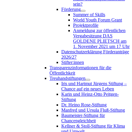
sein?
Förderung
Summer of Skills
World Youth Forum Grant
Projektprofile
Anmeldung zur öffentlichen
Vergabesitzung DAS
GOLDENE PLIETSCH am
1. November 2021 um 17 Uhr
Datenschutzerklärung Förderanträge
2026/27
Stifter:innen
Transparenzinformationen für die
Öffentlichkeit
Treuhandstiftungen
Iris und Hartmut Jürgens Stiftung –
Chance auf ein neues Leben
Karin und Heinz-Otto Peitgen-
Stiftung
Dr. Heino Rose-Stiftung
Manfred und Ursula Fluß-Stiftung
Baumeister-Stiftung für
Chancengleichheit
Kellner & Stoll-Stiftung für Klima
und Umwelt