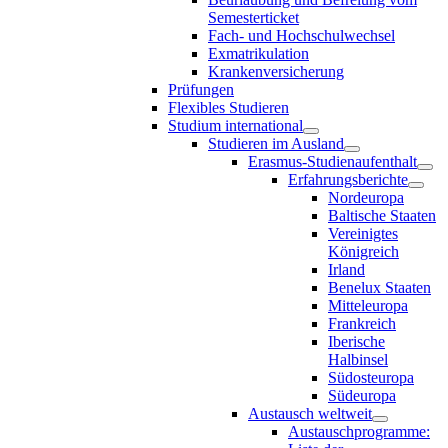
Semesterticket
Fach- und Hochschulwechsel
Exmatrikulation
Krankenversicherung
Prüfungen
Flexibles Studieren
Studium international
Studieren im Ausland
Erasmus-Studienaufenthalt
Erfahrungsberichte
Nordeuropa
Baltische Staaten
Vereinigtes
Königreich
Irland
Benelux Staaten
Mitteleuropa
Frankreich
Iberische
Halbinsel
Südosteuropa
Südeuropa
Austausch weltweit
Austauschprogramme: