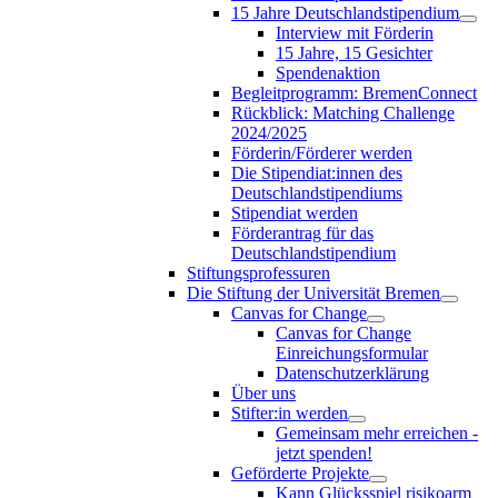
15 Jahre Deutschlandstipendium
Interview mit Förderin
15 Jahre, 15 Gesichter
Spendenaktion
Begleitprogramm: BremenConnect
Rückblick: Matching Challenge
2024/2025
Förderin/Förderer werden
Die Stipendiat:innen des
Deutschlandstipendiums
Stipendiat werden
Förderantrag für das
Deutschlandstipendium
Stiftungsprofessuren
Die Stiftung der Universität Bremen
Canvas for Change
Canvas for Change
Einreichungsformular
Datenschutzerklärung
Über uns
Stifter:in werden
Gemeinsam mehr erreichen -
jetzt spenden!
Geförderte Projekte
Kann Glücksspiel risikoarm