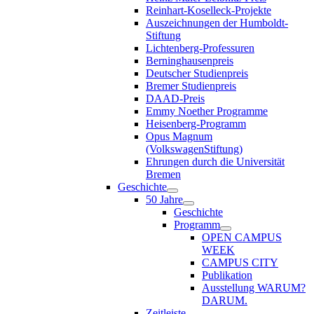
Reinhart-Koselleck-Projekte
Auszeichnungen der Humboldt-
Stiftung
Lichtenberg-Professuren
Berninghausenpreis
Deutscher Studienpreis
Bremer Studienpreis
DAAD-Preis
Emmy Noether Programme
Heisenberg-Programm
Opus Magnum
(VolkswagenStiftung)
Ehrungen durch die Universität
Bremen
Geschichte
50 Jahre
Geschichte
Programm
OPEN CAMPUS
WEEK
CAMPUS CITY
Publikation
Ausstellung WARUM?
DARUM.
Zeitleiste