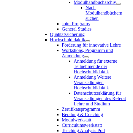
Modulhandbucharchiv
Nach
Modulhandbüchern
suchen
Joint Programs
General Studies
Qualitätssicherung
Hochschuldidaktik
Förderung für innovative Lehre
Workshops, Programm und
Anmeldung
Anmeldung für externe
Teilnehmende der
Hochschuldidaktik
Anmeldung Weitere
Veranstaltungen
Hochschuldidaktik
Datenschutzerklärung für
Veranstaltungen des Referat
Lehre und Studium
Zertifikatsprogramm
Beratung & Coaching
Modulwerkstatt
Curriculumswerkstatt
Teaching Analysis Poll