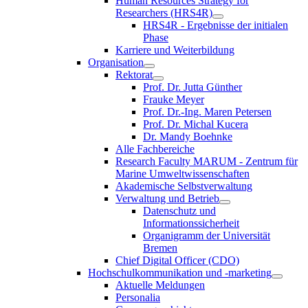
Human Resources Strategy for
Researchers (HRS4R)
HRS4R - Ergebnisse der initialen
Phase
Karriere und Weiterbildung
Organisation
Rektorat
Prof. Dr. Jutta Günther
Frauke Meyer
Prof. Dr.-Ing. Maren Petersen
Prof. Dr. Michal Kucera
Dr. Mandy Boehnke
Alle Fachbereiche
Research Faculty MARUM - Zentrum für
Marine Umweltwissenschaften
Akademische Selbstverwaltung
Verwaltung und Betrieb
Datenschutz und
Informationssicherheit
Organigramm der Universität
Bremen
Chief Digital Officer (CDO)
Hochschulkommunikation und -marketing
Aktuelle Meldungen
Personalia