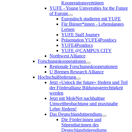
Kooperationsverträgen
YUFE - Young Universities for the Future
of Europe
Europäisch studieren mit YUFE
Für Bürger*innen - Lebenslanges
Lernen
YUFE Staff Journey
Präsentation YUFE4Postdocs
YUFE4Postdocs
YUFE @CAMPUS CITY
Northwest Alliance
Forschungskooperationen
Regionale Forschungskooperationen
U Bremen Research Alliance
Hochschulförderung
Jetzt »Unlock the future« fördern und Teil
der Förderallianz Bildungsgerechtigkeit
werden
Jetzt mit MoleNet nachhaltige
Umweltbeobachtung und praxisnahe
Lehre fördern!
Das Deutschlandstipendium
Die Förder:innen und
Stipendiat:innen des
Deutschlandstipendiums