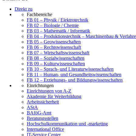
Direkt zu
Fachbereiche
FB 01 – Physik / Elektrotechnik
FB 02 – Biologie / Chemie
FB 03 – Mathematik / Informatik
FB 04 – Produktionstechnik – Maschinenbau & Verfahre
FB 05 – Geowissenschaften
FB 06 – Rechtswissenschaft
FB 07 – Wirtschaftswissenschaft
FB 08 – Sozialwissenschaften
FB 09 – Kulturwissenschaften
FB 10 – Sprach- und Literaturwissenschaften
FB 11 – Human- und Gesundheitswissenschaften
FB 12 – Erziehungs- und Bildungswissenschaften
Einrichtungen
Einrichtungen von A-Z
Akademie für Weiterbildung
Arbeitssicherheit
AStA
BAföG-Amt
Beratungsstellen
Hochschulkommunikation und -marketing
International Office
IT-Service Center