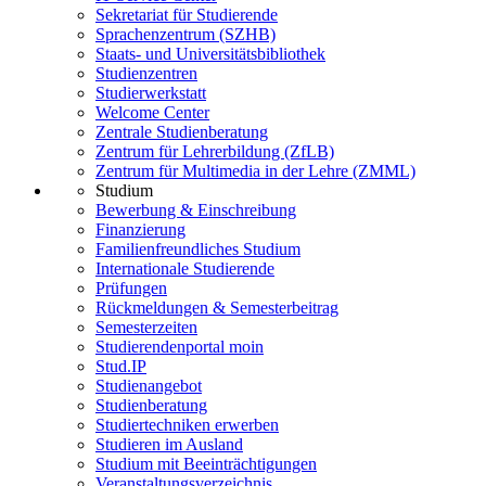
Sekretariat für Studierende
Sprachenzentrum (SZHB)
Staats- und Universitätsbibliothek
Studienzentren
Studierwerkstatt
Welcome Center
Zentrale Studienberatung
Zentrum für Lehrerbildung (ZfLB)
Zentrum für Multimedia in der Lehre (ZMML)
Studium
Bewerbung & Einschreibung
Finanzierung
Familienfreundliches Studium
Internationale Studierende
Prüfungen
Rückmeldungen & Semesterbeitrag
Semesterzeiten
Studierendenportal moin
Stud.IP
Studienangebot
Studienberatung
Studiertechniken erwerben
Studieren im Ausland
Studium mit Beeinträchtigungen
Veranstaltungsverzeichnis