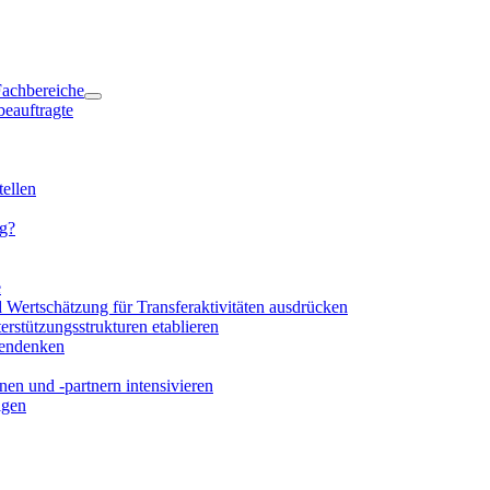
 Fachbereiche
beauftragte
ellen
ng?
e
d Wertschätzung für Transferaktivitäten ausdrücken
rstützungsstrukturen etablieren
mendenken
en und -partnern intensivieren
igen