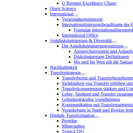
U Bremen Excellence Chairs
Open Science
International
Veranstaltungshistorie
Internationalisierungsbeauftragte der
Formular Internationalisierungs
International Office
Antidiskriminierung & Diversität
Die Antidiskriminierungssatzung
Ansprechpersonen und Anlaufst
Diskriminierung Definitionen
Wo und für Wen gilt die Satzu
Nachhaltigkeit
Transferstrategie
Transferbeirat und Transferbeauftragt
Sichtbarkeit von Transfer erhöhen un
Transferkompetenzen stärken und Unte
Lehre, Studium und Transfer zusam
Gründungskultur voranbringen
Kommunikation mit Transferpartnerinn
Verankerung in Stadt und Region fest
Digitale Transformation
Projekte
Mitgestalten
Team-CDO