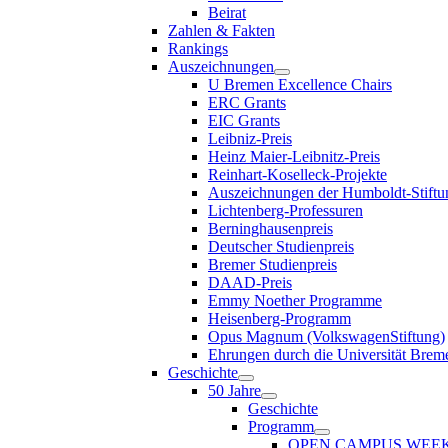
Beirat
Zahlen & Fakten
Rankings
Auszeichnungen
U Bremen Excellence Chairs
ERC Grants
EIC Grants
Leibniz-Preis
Heinz Maier-Leibnitz-Preis
Reinhart-Koselleck-Projekte
Auszeichnungen der Humboldt-Stiftu
Lichtenberg-Professuren
Berninghausenpreis
Deutscher Studienpreis
Bremer Studienpreis
DAAD-Preis
Emmy Noether Programme
Heisenberg-Programm
Opus Magnum (VolkswagenStiftung)
Ehrungen durch die Universität Brem
Geschichte
50 Jahre
Geschichte
Programm
OPEN CAMPUS WEE