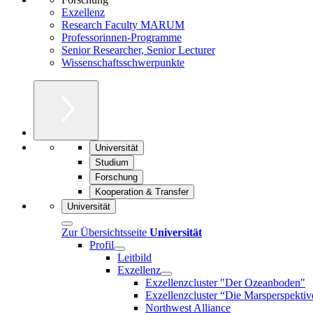
Exzellenz
Research Faculty MARUM
Professorinnen-Programme
Senior Researcher, Senior Lecturer
Wissenschaftsschwerpunkte
Universität
Studium
Forschung
Kooperation & Transfer
Universität
Zur Übersichtsseite
Universität
Profil
Leitbild
Exzellenz
Exzellenzcluster "Der Ozeanboden"
Exzellenzcluster “Die Marsperspektiv
Northwest Alliance