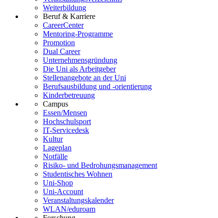
Weiterbildung
Beruf & Karriere
CareerCenter
Mentoring-Programme
Promotion
Dual Career
Unternehmensgründung
Die Uni als Arbeitgeber
Stellenangebote an der Uni
Berufsausbildung und -orientierung
Kinderbetreuung
Campus
Essen/Mensen
Hochschulsport
IT-Servicedesk
Kultur
Lageplan
Notfälle
Risiko- und Bedrohungsmanagement
Studentisches Wohnen
Uni-Shop
Uni-Account
Veranstaltungskalender
WLAN/eduroam
Forschung