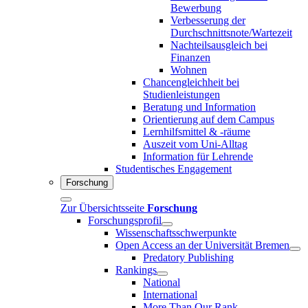
Bewerbung
Verbesserung der
Durchschnittsnote/Wartezeit
Nachteilsausgleich bei
Finanzen
Wohnen
Chancengleichheit bei
Studienleistungen
Beratung und Information
Orientierung auf dem Campus
Lernhilfsmittel & -räume
Auszeit vom Uni-Alltag
Information für Lehrende
Studentisches Engagement
Forschung
Zur Übersichtsseite
Forschung
Forschungsprofil
Wissenschaftsschwerpunkte
Open Access an der Universität Bremen
Predatory Publishing
Rankings
National
International
More Than Our Rank