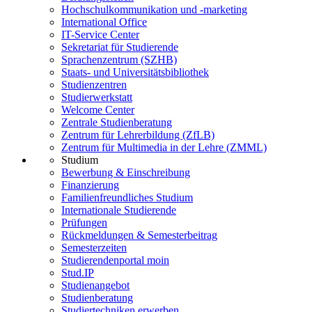
Hochschulkommunikation und -marketing
International Office
IT-Service Center
Sekretariat für Studierende
Sprachenzentrum (SZHB)
Staats- und Universitätsbibliothek
Studienzentren
Studierwerkstatt
Welcome Center
Zentrale Studienberatung
Zentrum für Lehrerbildung (ZfLB)
Zentrum für Multimedia in der Lehre (ZMML)
Studium
Bewerbung & Einschreibung
Finanzierung
Familienfreundliches Studium
Internationale Studierende
Prüfungen
Rückmeldungen & Semesterbeitrag
Semesterzeiten
Studierendenportal moin
Stud.IP
Studienangebot
Studienberatung
Studiertechniken erwerben