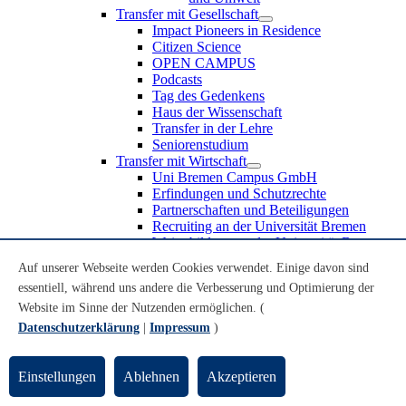
Transfer mit Gesellschaft
Impact Pioneers in Residence
Citizen Science
OPEN CAMPUS
Podcasts
Tag des Gedenkens
Haus der Wissenschaft
Transfer in der Lehre
Seniorenstudium
Transfer mit Wirtschaft
Uni Bremen Campus GmbH
Erfindungen und Schutzrechte
Partnerschaften und Beteiligungen
Recruiting an der Universität Bremen
Weiterbildung an der Universität Bremen
Transfer mit Schule
Auf unserer Webseite werden Cookies verwendet. Einige davon sind
Schülerinnen und Schüler
essentiell, während uns andere die Verbesserung und Optimierung der
MINT-Schnupperstudium
Schulklassen
Website im Sinne der Nutzenden ermöglichen. (
Lehrkräfte
Datenschutzerklärung
|
Impressum
)
Gründungsunterstützung
UniTransfer - Servicestelle für Transferaktivitäten
Einstellungen
Ablehnen
Akzeptieren
Transfermagazin der Universität Bremen
Transferpreis der Universität Bremen