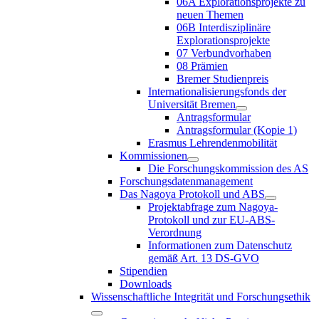
06A Explorationsprojekte zu
neuen Themen
06B Interdisziplinäre
Explorationsprojekte
07 Verbundvorhaben
08 Prämien
Bremer Studienpreis
Internationalisierungsfonds der
Universität Bremen
Antragsformular
Antragsformular (Kopie 1)
Erasmus Lehrendenmobilität
Kommissionen
Die Forschungskommission des AS
Forschungsdatenmanagement
Das Nagoya Protokoll und ABS
Projektabfrage zum Nagoya-
Protokoll und zur EU-ABS-
Verordnung
Informationen zum Datenschutz
gemäß Art. 13 DS-GVO
Stipendien
Downloads
Wissenschaftliche Integrität und Forschungsethik