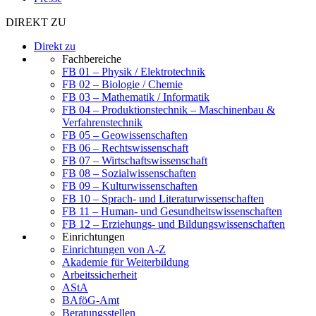
DIREKT ZU
Direkt zu
Fachbereiche
FB 01 – Physik / Elektrotechnik
FB 02 – Biologie / Chemie
FB 03 – Mathematik / Informatik
FB 04 – Produktionstechnik – Maschinenbau &
Verfahrenstechnik
FB 05 – Geowissenschaften
FB 06 – Rechtswissenschaft
FB 07 – Wirtschaftswissenschaft
FB 08 – Sozialwissenschaften
FB 09 – Kulturwissenschaften
FB 10 – Sprach- und Literaturwissenschaften
FB 11 – Human- und Gesundheitswissenschaften
FB 12 – Erziehungs- und Bildungswissenschaften
Einrichtungen
Einrichtungen von A-Z
Akademie für Weiterbildung
Arbeitssicherheit
AStA
BAföG-Amt
Beratungsstellen