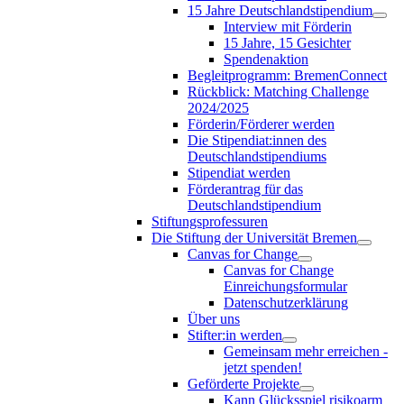
15 Jahre Deutschlandstipendium
Interview mit Förderin
15 Jahre, 15 Gesichter
Spendenaktion
Begleitprogramm: BremenConnect
Rückblick: Matching Challenge
2024/2025
Förderin/Förderer werden
Die Stipendiat:innen des
Deutschlandstipendiums
Stipendiat werden
Förderantrag für das
Deutschlandstipendium
Stiftungsprofessuren
Die Stiftung der Universität Bremen
Canvas for Change
Canvas for Change
Einreichungsformular
Datenschutzerklärung
Über uns
Stifter:in werden
Gemeinsam mehr erreichen -
jetzt spenden!
Geförderte Projekte
Kann Glücksspiel risikoarm