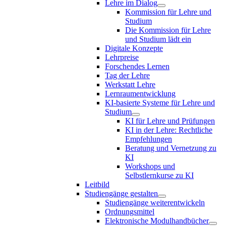
Lehre im Dialog
Kommission für Lehre und
Studium
Die Kommission für Lehre
und Studium lädt ein
Digitale Konzepte
Lehrpreise
Forschendes Lernen
Tag der Lehre
Werkstatt Lehre
Lernraumentwicklung
KI-basierte Systeme für Lehre und
Studium
KI für Lehre und Prüfungen
KI in der Lehre: Rechtliche
Empfehlungen
Beratung und Vernetzung zu
KI
Workshops und
Selbstlernkurse zu KI
Leitbild
Studiengänge gestalten
Studiengänge weiterentwickeln
Ordnungsmittel
Elektronische Modulhandbücher