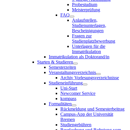
Probestudium
Meisterprüfung
FAQ
Anlaufstellen,
Studienunterlagen,
Bescheinigungen
Fragen zur
Studienplatzbewerbung
Unterlagen für die
Immatrikulation
Immatrikulation als Doktorand/in
Starten & Studieren
Semesterzeiten
Veranstaltungsverzeichnis
Archiv Vorlesungsverzeichnisse
Studieneinführung
Uni-Start
Newcomer Service
kompass
Formalitäten
Rückmeldung und Semesterbeitrag
Campus-App der Universität
Bremen
Studiengebühren
Beurlaubung und Befreiung vom