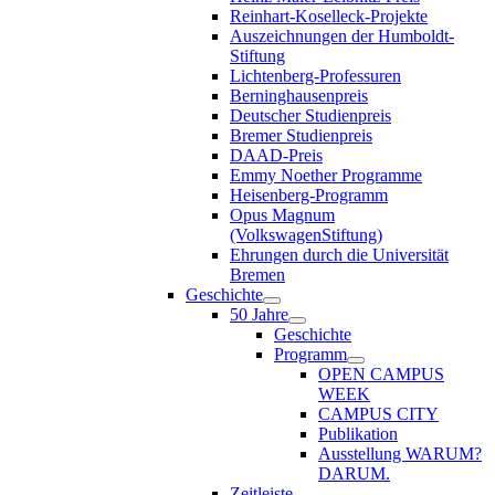
Reinhart-Koselleck-Projekte
Auszeichnungen der Humboldt-
Stiftung
Lichtenberg-Professuren
Berninghausenpreis
Deutscher Studienpreis
Bremer Studienpreis
DAAD-Preis
Emmy Noether Programme
Heisenberg-Programm
Opus Magnum
(VolkswagenStiftung)
Ehrungen durch die Universität
Bremen
Geschichte
50 Jahre
Geschichte
Programm
OPEN CAMPUS
WEEK
CAMPUS CITY
Publikation
Ausstellung WARUM?
DARUM.
Zeitleiste