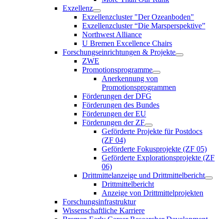
Exzellenz
Exzellenzcluster "Der Ozeanboden"
Exzellenzcluster “Die Marsperspektive”
Northwest Alliance
U Bremen Excellence Chairs
Forschungseinrichtungen & Projekte
ZWE
Promotionsprogramme
Anerkennung von
Promotionsprogrammen
Förderungen der DFG
Förderungen des Bundes
Förderungen der EU
Förderungen der ZF
Geförderte Projekte für Postdocs
(ZF 04)
Geförderte Fokusprojekte (ZF 05)
Geförderte Explorationsprojekte (ZF
06)
Drittmittelanzeige und Drittmittelbericht
Drittmittelbericht
Anzeige von Drittmittelprojekten
Forschungsinfrastruktur
Wissenschaftliche Karriere