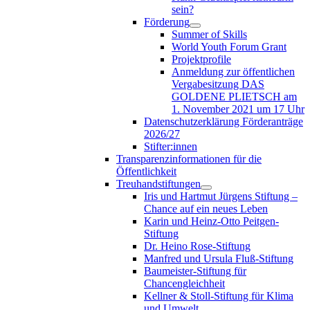
sein?
Förderung
Summer of Skills
World Youth Forum Grant
Projektprofile
Anmeldung zur öffentlichen
Vergabesitzung DAS
GOLDENE PLIETSCH am
1. November 2021 um 17 Uhr
Datenschutzerklärung Förderanträge
2026/27
Stifter:innen
Transparenzinformationen für die
Öffentlichkeit
Treuhandstiftungen
Iris und Hartmut Jürgens Stiftung –
Chance auf ein neues Leben
Karin und Heinz-Otto Peitgen-
Stiftung
Dr. Heino Rose-Stiftung
Manfred und Ursula Fluß-Stiftung
Baumeister-Stiftung für
Chancengleichheit
Kellner & Stoll-Stiftung für Klima
und Umwelt