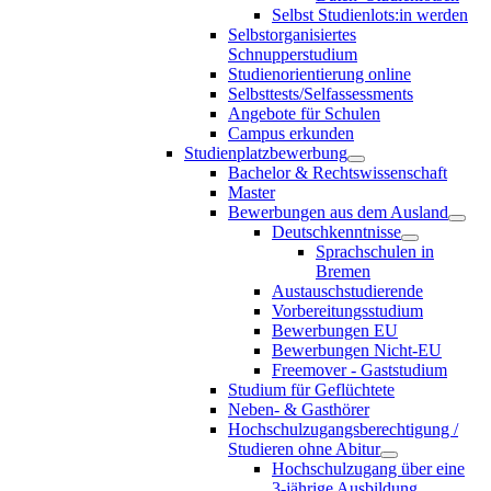
Selbst Studienlots:in werden
Selbstorganisiertes
Schnupperstudium
Studienorientierung online
Selbsttests/Selfassessments
Angebote für Schulen
Campus erkunden
Studienplatzbewerbung
Bachelor & Rechtswissenschaft
Master
Bewerbungen aus dem Ausland
Deutschkenntnisse
Sprachschulen in
Bremen
Austauschstudierende
Vorbereitungsstudium
Bewerbungen EU
Bewerbungen Nicht-EU
Freemover - Gaststudium
Studium für Geflüchtete
Neben- & Gasthörer
Hochschulzugangsberechtigung /
Studieren ohne Abitur
Hochschulzugang über eine
3-jährige Ausbildung