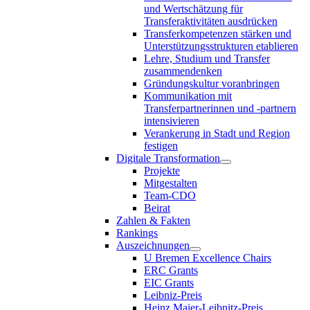
und Wertschätzung für
Transferaktivitäten ausdrücken
Transferkompetenzen stärken und
Unterstützungsstrukturen etablieren
Lehre, Studium und Transfer
zusammendenken
Gründungskultur voranbringen
Kommunikation mit
Transferpartnerinnen und -partnern
intensivieren
Verankerung in Stadt und Region
festigen
Digitale Transformation
Projekte
Mitgestalten
Team-CDO
Beirat
Zahlen & Fakten
Rankings
Auszeichnungen
U Bremen Excellence Chairs
ERC Grants
EIC Grants
Leibniz-Preis
Heinz Maier-Leibnitz-Preis