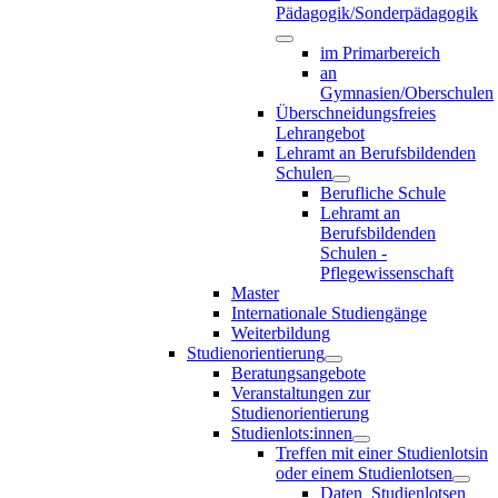
Pädagogik/Sonderpädagogik
im Primarbereich
an
Gymnasien/Oberschulen
Überschneidungsfreies
Lehrangebot
Lehramt an Berufsbildenden
Schulen
Berufliche Schule
Lehramt an
Berufsbildenden
Schulen -
Pflegewissenschaft
Master
Internationale Studiengänge
Weiterbildung
Studienorientierung
Beratungsangebote
Veranstaltungen zur
Studienorientierung
Studienlots:innen
Treffen mit einer Studienlotsin
oder einem Studienlotsen
Daten_Studienlotsen