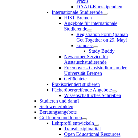
Praxis
DAAD-Kurzstipendien
Internationale Studierende
HIST Bremen
Angebote für internationale
Studierende
Registration Form (Iranian
Get Together on 29. May)
kompass
Study Buddy
Newcomer Service für
Austauschstudierende
Freemover - Gaststudium an der
Universität Bremen
Geflüchtete
Praxisorientiert studieren
Fächerübergreifende Angebote
Wissenschaftliches Schreiben
Studieren und dann?
Sich weiterbilden
Beratungsangebote
Gut lehren und lernen
Lehrprofil entwickeln
Transdisziplinarität
Open Educational Resources