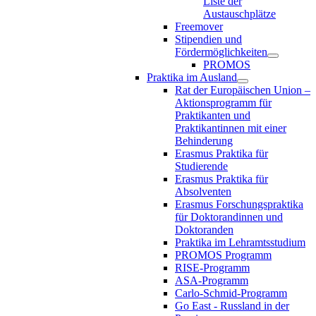
Liste der
Austauschplätze
Freemover
Stipendien und
Fördermöglichkeiten
PROMOS
Praktika im Ausland
Rat der Europäischen Union –
Aktionsprogramm für
Praktikanten und
Praktikantinnen mit einer
Behinderung
Erasmus Praktika für
Studierende
Erasmus Praktika für
Absolventen
Erasmus Forschungspraktika
für Doktorandinnen und
Doktoranden
Praktika im Lehramtsstudium
PROMOS Programm
RISE-Programm
ASA-Programm
Carlo-Schmid-Programm
Go East - Russland in der