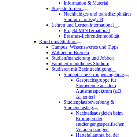
Information & Material
Projekte fördern
Nachhaltiges und transdisziplinäres
Studium - nuts@UB
Lehren und Lernen international
Projekt MINTernational
Erasmus-Lehrendenmobilität
Rund ums Studium
Campus: Wissenswertes und Tipps
Wohnen in Bremen
Studienfinanzierung und Jobben
Familienfreundliches Studium
Studieren mit Beeinträchtigung
Studentische Gruppenangebote
Gesprächsgruppe für
Studierende aus dem
Autismusspektrum (z.B.
Asperger)
Studienplatzbewerbung &
Studieneinstieg
Nachteilsausgleich beim
Erbringen der
studiengangsspezifischen
Voraussetzungen
Härtefallantrag bei der