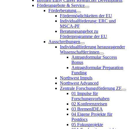
Bremen Early Career Researcher Development
Förderangebote & Service
Förderberatung
Fördermöglichkeiten der EU
Individualförderung: ERC und
MSCA-PF
Beratungsangebot zu
Förderprogramme der EU
Ausschreibungen
Individualförderung herausragender
Wissenschaftler:innen
Antragsformular Success
Bonus
Antragsformular Preparation
Funding
Northwest Impuls
Northwest Advanced
Zentrale Forschungsförderung ZF
01 Impulse für
Forschungsvorhaben
02 Konferenzreisen
03 BremenIDEA
04 Eigene Projekte für
Postdocs
05 Fokusprojekte