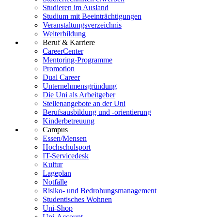
Studieren im Ausland
Studium mit Beeinträchtigungen
Veranstaltungsverzeichnis
Weiterbildung
Beruf & Karriere
CareerCenter
Mentoring-Programme
Promotion
Dual Career
Unternehmensgründung
Die Uni als Arbeitgeber
Stellenangebote an der Uni
Berufsausbildung und -orientierung
Kinderbetreuung
Campus
Essen/Mensen
Hochschulsport
IT-Servicedesk
Kultur
Lageplan
Notfälle
Risiko- und Bedrohungsmanagement
Studentisches Wohnen
Uni-Shop
Uni-Account