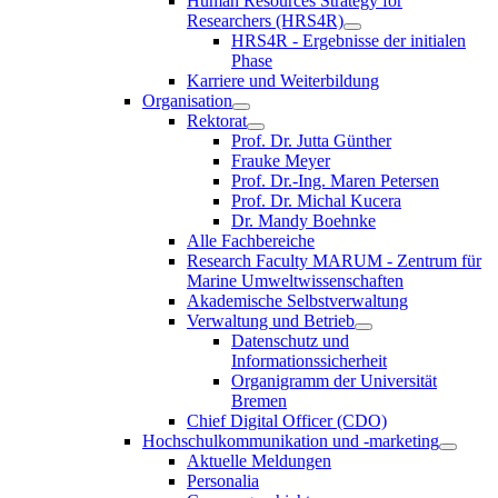
Human Resources Strategy for
Researchers (HRS4R)
HRS4R - Ergebnisse der initialen
Phase
Karriere und Weiterbildung
Organisation
Rektorat
Prof. Dr. Jutta Günther
Frauke Meyer
Prof. Dr.-Ing. Maren Petersen
Prof. Dr. Michal Kucera
Dr. Mandy Boehnke
Alle Fachbereiche
Research Faculty MARUM - Zentrum für
Marine Umweltwissenschaften
Akademische Selbstverwaltung
Verwaltung und Betrieb
Datenschutz und
Informationssicherheit
Organigramm der Universität
Bremen
Chief Digital Officer (CDO)
Hochschulkommunikation und -marketing
Aktuelle Meldungen
Personalia