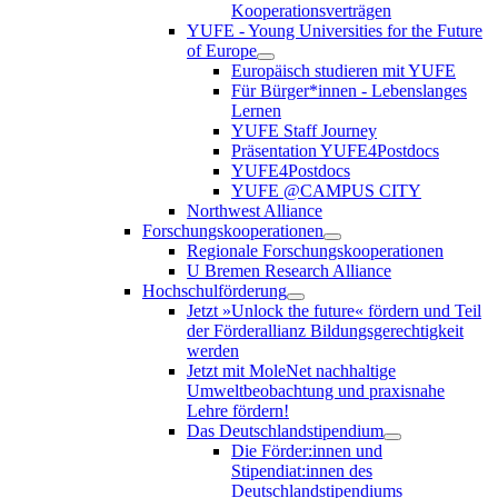
Kooperationsverträgen
YUFE - Young Universities for the Future
of Europe
Europäisch studieren mit YUFE
Für Bürger*innen - Lebenslanges
Lernen
YUFE Staff Journey
Präsentation YUFE4Postdocs
YUFE4Postdocs
YUFE @CAMPUS CITY
Northwest Alliance
Forschungskooperationen
Regionale Forschungskooperationen
U Bremen Research Alliance
Hochschulförderung
Jetzt »Unlock the future« fördern und Teil
der Förderallianz Bildungsgerechtigkeit
werden
Jetzt mit MoleNet nachhaltige
Umweltbeobachtung und praxisnahe
Lehre fördern!
Das Deutschlandstipendium
Die Förder:innen und
Stipendiat:innen des
Deutschlandstipendiums