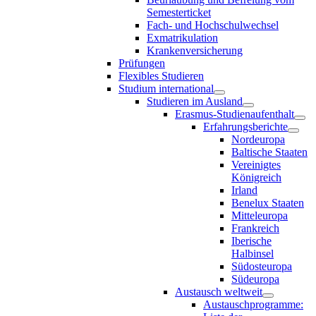
Semesterticket
Fach- und Hochschulwechsel
Exmatrikulation
Krankenversicherung
Prüfungen
Flexibles Studieren
Studium international
Studieren im Ausland
Erasmus-Studienaufenthalt
Erfahrungsberichte
Nordeuropa
Baltische Staaten
Vereinigtes
Königreich
Irland
Benelux Staaten
Mitteleuropa
Frankreich
Iberische
Halbinsel
Südosteuropa
Südeuropa
Austausch weltweit
Austauschprogramme: