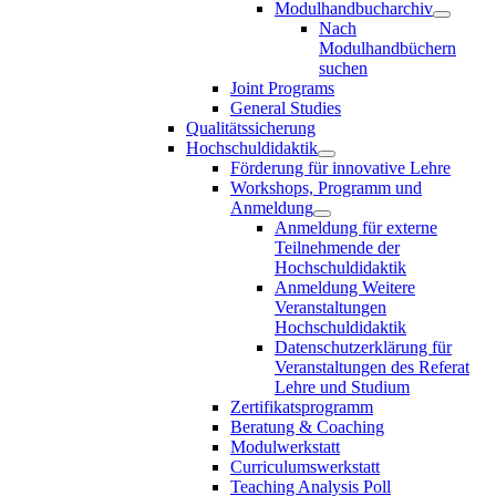
Modulhandbucharchiv
Nach
Modulhandbüchern
suchen
Joint Programs
General Studies
Qualitätssicherung
Hochschuldidaktik
Förderung für innovative Lehre
Workshops, Programm und
Anmeldung
Anmeldung für externe
Teilnehmende der
Hochschuldidaktik
Anmeldung Weitere
Veranstaltungen
Hochschuldidaktik
Datenschutzerklärung für
Veranstaltungen des Referat
Lehre und Studium
Zertifikatsprogramm
Beratung & Coaching
Modulwerkstatt
Curriculumswerkstatt
Teaching Analysis Poll