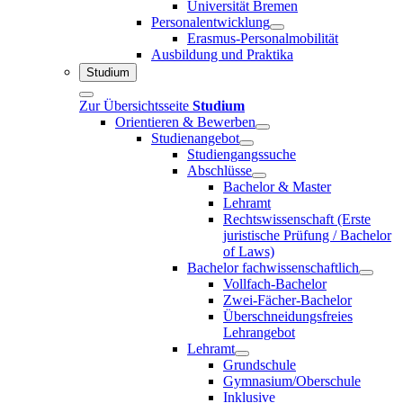
Universität Bremen
Personalentwicklung
Erasmus-Personalmobilität
Ausbildung und Praktika
Studium
Zur Übersichtsseite
Studium
Orientieren & Bewerben
Studienangebot
Studiengangssuche
Abschlüsse
Bachelor & Master
Lehramt
Rechtswissenschaft (Erste
juristische Prüfung / Bachelor
of Laws)
Bachelor fachwissenschaftlich
Vollfach-Bachelor
Zwei-Fächer-Bachelor
Überschneidungsfreies
Lehrangebot
Lehramt
Grundschule
Gymnasium/Oberschule
Inklusive