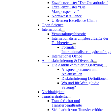
Exzellenzcluster "Der Ozeanboden"
Exzellenzcluster “Die
Marsperspektive”
Northwest Alliance
U Bremen Excellence Chairs
Open Science
International
Veranstaltungshistorie
Internationalisierungsbeauftragte der
Fachbereiche
Formular
Internationalisierungsbeauftragt
International Office
Antidiskriminierung & Diversität
Die Antidiskriminierungssatzung
Ansprechpersonen und
Anlaufstellen
Diskriminierung Definitionen
Wo und für Wen gilt die
Satzung?
Nachhaltigkeit
Transferstrategie
Transferbeirat und
Transferbeauftragte
Sichtbarkeit von Transfer erhöhen