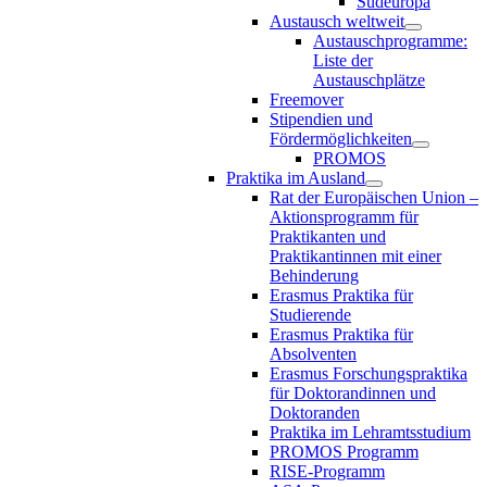
Südeuropa
Austausch weltweit
Austauschprogramme:
Liste der
Austauschplätze
Freemover
Stipendien und
Fördermöglichkeiten
PROMOS
Praktika im Ausland
Rat der Europäischen Union –
Aktionsprogramm für
Praktikanten und
Praktikantinnen mit einer
Behinderung
Erasmus Praktika für
Studierende
Erasmus Praktika für
Absolventen
Erasmus Forschungspraktika
für Doktorandinnen und
Doktoranden
Praktika im Lehramtsstudium
PROMOS Programm
RISE-Programm