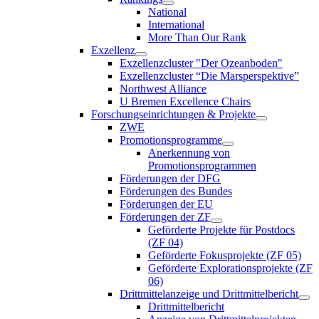
National
International
More Than Our Rank
Exzellenz
Exzellenzcluster "Der Ozeanboden"
Exzellenzcluster “Die Marsperspektive”
Northwest Alliance
U Bremen Excellence Chairs
Forschungseinrichtungen & Projekte
ZWE
Promotionsprogramme
Anerkennung von
Promotionsprogrammen
Förderungen der DFG
Förderungen des Bundes
Förderungen der EU
Förderungen der ZF
Geförderte Projekte für Postdocs
(ZF 04)
Geförderte Fokusprojekte (ZF 05)
Geförderte Explorationsprojekte (ZF
06)
Drittmittelanzeige und Drittmittelbericht
Drittmittelbericht