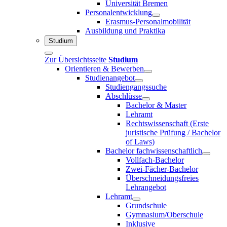
Universität Bremen
Personalentwicklung
Erasmus-Personalmobilität
Ausbildung und Praktika
Studium
Zur Übersichtsseite
Studium
Orientieren & Bewerben
Studienangebot
Studiengangssuche
Abschlüsse
Bachelor & Master
Lehramt
Rechtswissenschaft (Erste
juristische Prüfung / Bachelor
of Laws)
Bachelor fachwissenschaftlich
Vollfach-Bachelor
Zwei-Fächer-Bachelor
Überschneidungsfreies
Lehrangebot
Lehramt
Grundschule
Gymnasium/Oberschule
Inklusive