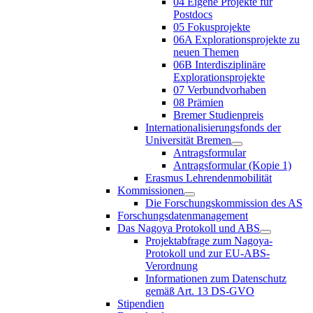
04 Eigene Projekte für
Postdocs
05 Fokusprojekte
06A Explorationsprojekte zu
neuen Themen
06B Interdisziplinäre
Explorationsprojekte
07 Verbundvorhaben
08 Prämien
Bremer Studienpreis
Internationalisierungsfonds der
Universität Bremen
Antragsformular
Antragsformular (Kopie 1)
Erasmus Lehrendenmobilität
Kommissionen
Die Forschungskommission des AS
Forschungsdatenmanagement
Das Nagoya Protokoll und ABS
Projektabfrage zum Nagoya-
Protokoll und zur EU-ABS-
Verordnung
Informationen zum Datenschutz
gemäß Art. 13 DS-GVO
Stipendien