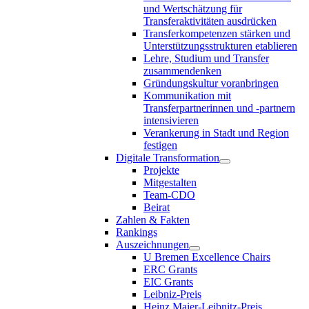
und Wertschätzung für
Transferaktivitäten ausdrücken
Transferkompetenzen stärken und
Unterstützungsstrukturen etablieren
Lehre, Studium und Transfer
zusammendenken
Gründungskultur voranbringen
Kommunikation mit
Transferpartnerinnen und -partnern
intensivieren
Verankerung in Stadt und Region
festigen
Digitale Transformation
Projekte
Mitgestalten
Team-CDO
Beirat
Zahlen & Fakten
Rankings
Auszeichnungen
U Bremen Excellence Chairs
ERC Grants
EIC Grants
Leibniz-Preis
Heinz Maier-Leibnitz-Preis