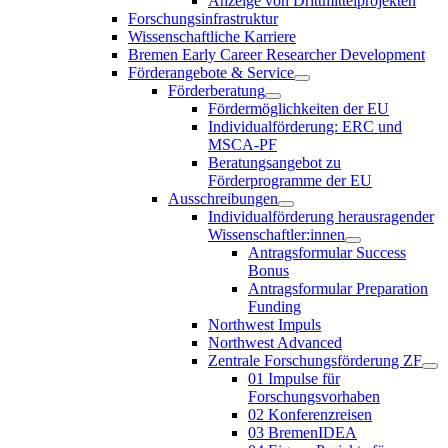
Anzeige von Drittmittelprojekten
Forschungsinfrastruktur
Wissenschaftliche Karriere
Bremen Early Career Researcher Development
Förderangebote & Service
Förderberatung
Fördermöglichkeiten der EU
Individualförderung: ERC und
MSCA-PF
Beratungsangebot zu
Förderprogramme der EU
Ausschreibungen
Individualförderung herausragender
Wissenschaftler:innen
Antragsformular Success
Bonus
Antragsformular Preparation
Funding
Northwest Impuls
Northwest Advanced
Zentrale Forschungsförderung ZF
01 Impulse für
Forschungsvorhaben
02 Konferenzreisen
03 BremenIDEA