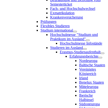
Semesterticket
Fach- und Hochschulwechsel
Exmatrikulation
Krankenversicherung
Prüfungen
Flexibles Studieren
Studium international
Hochschulmesse "Studium und
Praktikum im Ausland"
Hochschulmesse Infostände
Studieren im Ausland
Erasmus-Studienaufenthalt
Erfahrungsberichte
Nordeuropa
Baltische Staaten
Vereinigtes
Königreich
Irland
Benelux Staaten
Mitteleuropa
Frankreich
Iberische
Halbinsel
Südosteuropa