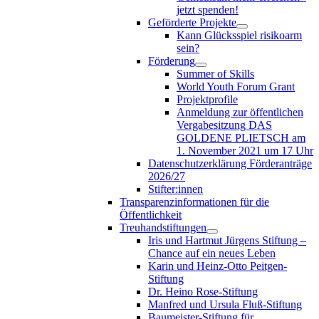
jetzt spenden!
Geförderte Projekte
Kann Glücksspiel risikoarm
sein?
Förderung
Summer of Skills
World Youth Forum Grant
Projektprofile
Anmeldung zur öffentlichen
Vergabesitzung DAS
GOLDENE PLIETSCH am
1. November 2021 um 17 Uhr
Datenschutzerklärung Förderanträge
2026/27
Stifter:innen
Transparenzinformationen für die
Öffentlichkeit
Treuhandstiftungen
Iris und Hartmut Jürgens Stiftung –
Chance auf ein neues Leben
Karin und Heinz-Otto Peitgen-
Stiftung
Dr. Heino Rose-Stiftung
Manfred und Ursula Fluß-Stiftung
Baumeister-Stiftung für