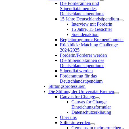
Die Förder:innen und
Stipendiat:innen des
Deutschlandstipendiums
15 Jahre Deutschlandstipendium
Interview mit Förderin
15 Jahre, 15 Gesichter
Spendenaktion
Begleitprogramm: BremenConnect
Rückblick: Matching Challenge
2024/2025
Förderin/Förderer werden
Die Stipendiat:innen des
Deutschlandstipendiums
Stipendiat werden
Förderantrag für das
Deutschlandstipendium
Stiftungsprofessuren
Die Stiftung der Universität Bremen
Canvas for Change
Canvas for Change
Einreichungsformular
Datenschutzerklärung
Über uns
Stifter:in werden
Gemeinsam mehr erreichen -