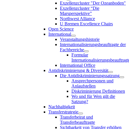
Exzellenzcluster "Der Ozeanboden"
Exzellenzcluster “Die
Marsperspektive”
Northwest Alliance
U Bremen Excellence Chairs
Open Science
International
Veranstaltungshistorie
Internationalisierungsbeauftragte der
Fachbereiche
Formular
Internationalisierungsbeauftragt
International Office
Antidiskriminierung & Diversität
Die Antidiskriminierungssatzung
Ansprechpersonen und
Anlaufstellen
Diskriminierung Definitionen
Wo und für Wen gilt die
Satzung?
Nachhaltigkeit
Transferstrategie
Transferbeirat und
Transferbeauftragte
Sichtbarkeit von Transfer erhöhen