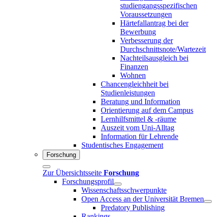
studiengangsspezifischen
Voraussetzungen
Härtefallantrag bei der
Bewerbung
Verbesserung der
Durchschnittsnote/Wartezeit
Nachteilsausgleich bei
Finanzen
Wohnen
Chancengleichheit bei
Studienleistungen
Beratung und Information
Orientierung auf dem Campus
Lernhilfsmittel & -räume
Auszeit vom Uni-Alltag
Information für Lehrende
Studentisches Engagement
Forschung
Zur Übersichtsseite
Forschung
Forschungsprofil
Wissenschaftsschwerpunkte
Open Access an der Universität Bremen
Predatory Publishing
Rankings