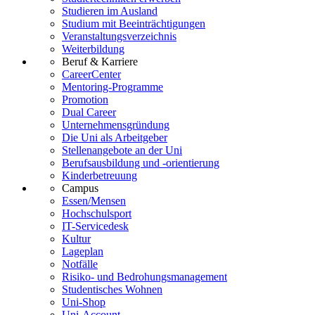
Studieren im Ausland
Studium mit Beeinträchtigungen
Veranstaltungsverzeichnis
Weiterbildung
Beruf & Karriere
CareerCenter
Mentoring-Programme
Promotion
Dual Career
Unternehmensgründung
Die Uni als Arbeitgeber
Stellenangebote an der Uni
Berufsausbildung und -orientierung
Kinderbetreuung
Campus
Essen/Mensen
Hochschulsport
IT-Servicedesk
Kultur
Lageplan
Notfälle
Risiko- und Bedrohungsmanagement
Studentisches Wohnen
Uni-Shop
Uni-Account