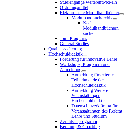
Studiengänge weiterentwickeln
Ordnungsmittel
Elektronische Modulhandbücher
Modulhandbucharchiv
Nach
Modulhandbüchern
suchen
Joint Programs
General Studies
Qualitätssicherung
Hochschuldidaktik
Förderung für innovative Lehre
Workshops, Programm und
Anmeldung
Anmeldung für externe
Teilnehmende der
Hochschuldidaktik
Anmeldung Weitere
Veranstaltungen
Hochschuldidaktik
Datenschutzerklärung für
Veranstaltungen des Referat
Lehre und Studium
Zertifikatsprogramm
Beratung & Coaching