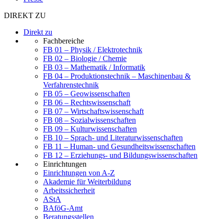
DIREKT ZU
Direkt zu
Fachbereiche
FB 01 – Physik / Elektrotechnik
FB 02 – Biologie / Chemie
FB 03 – Mathematik / Informatik
FB 04 – Produktionstechnik – Maschinenbau &
Verfahrenstechnik
FB 05 – Geowissenschaften
FB 06 – Rechtswissenschaft
FB 07 – Wirtschaftswissenschaft
FB 08 – Sozialwissenschaften
FB 09 – Kulturwissenschaften
FB 10 – Sprach- und Literaturwissenschaften
FB 11 – Human- und Gesundheitswissenschaften
FB 12 – Erziehungs- und Bildungswissenschaften
Einrichtungen
Einrichtungen von A-Z
Akademie für Weiterbildung
Arbeitssicherheit
AStA
BAföG-Amt
Beratungsstellen