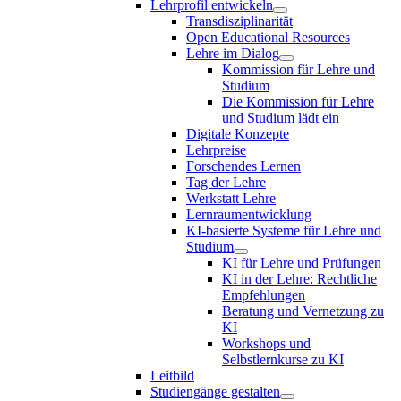
Lehrprofil entwickeln
Transdisziplinarität
Open Educational Resources
Lehre im Dialog
Kommission für Lehre und
Studium
Die Kommission für Lehre
und Studium lädt ein
Digitale Konzepte
Lehrpreise
Forschendes Lernen
Tag der Lehre
Werkstatt Lehre
Lernraumentwicklung
KI-basierte Systeme für Lehre und
Studium
KI für Lehre und Prüfungen
KI in der Lehre: Rechtliche
Empfehlungen
Beratung und Vernetzung zu
KI
Workshops und
Selbstlernkurse zu KI
Leitbild
Studiengänge gestalten