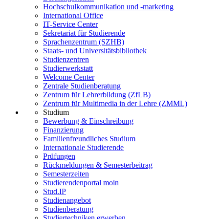
Hochschulkommunikation und -marketing
International Office
IT-Service Center
Sekretariat für Studierende
Sprachenzentrum (SZHB)
Staats- und Universitätsbibliothek
Studienzentren
Studierwerkstatt
Welcome Center
Zentrale Studienberatung
Zentrum für Lehrerbildung (ZfLB)
Zentrum für Multimedia in der Lehre (ZMML)
Studium
Bewerbung & Einschreibung
Finanzierung
Familienfreundliches Studium
Internationale Studierende
Prüfungen
Rückmeldungen & Semesterbeitrag
Semesterzeiten
Studierendenportal moin
Stud.IP
Studienangebot
Studienberatung
Studiertechniken erwerben