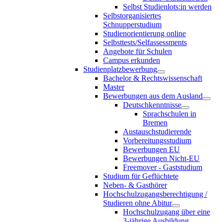
Selbst Studienlots:in werden
Selbstorganisiertes
Schnupperstudium
Studienorientierung online
Selbsttests/Selfassessments
Angebote für Schulen
Campus erkunden
Studienplatzbewerbung
Bachelor & Rechtswissenschaft
Master
Bewerbungen aus dem Ausland
Deutschkenntnisse
Sprachschulen in
Bremen
Austauschstudierende
Vorbereitungsstudium
Bewerbungen EU
Bewerbungen Nicht-EU
Freemover - Gaststudium
Studium für Geflüchtete
Neben- & Gasthörer
Hochschulzugangsberechtigung /
Studieren ohne Abitur
Hochschulzugang über eine
3-jährige Ausbildung