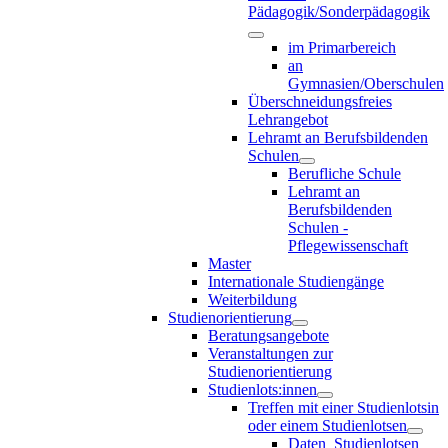
Pädagogik/Sonderpädagogik
im Primarbereich
an
Gymnasien/Oberschulen
Überschneidungsfreies
Lehrangebot
Lehramt an Berufsbildenden
Schulen
Berufliche Schule
Lehramt an
Berufsbildenden
Schulen -
Pflegewissenschaft
Master
Internationale Studiengänge
Weiterbildung
Studienorientierung
Beratungsangebote
Veranstaltungen zur
Studienorientierung
Studienlots:innen
Treffen mit einer Studienlotsin
oder einem Studienlotsen
Daten_Studienlotsen