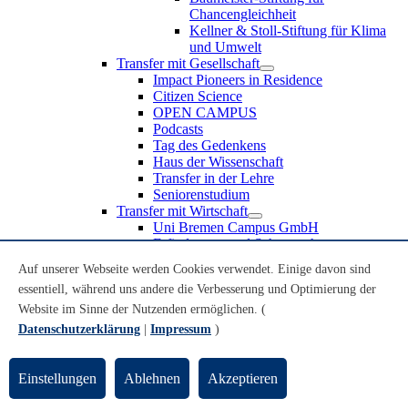
Chancengleichheit
Kellner & Stoll-Stiftung für Klima
und Umwelt
Transfer mit Gesellschaft
Impact Pioneers in Residence
Citizen Science
OPEN CAMPUS
Podcasts
Tag des Gedenkens
Haus der Wissenschaft
Transfer in der Lehre
Seniorenstudium
Transfer mit Wirtschaft
Uni Bremen Campus GmbH
Erfindungen und Schutzrechte
Partnerschaften und Beteiligungen
Auf unserer Webseite werden Cookies verwendet. Einige davon sind
Recruiting an der Universität Bremen
essentiell, während uns andere die Verbesserung und Optimierung der
Weiterbildung an der Universität Bremen
Transfer mit Schule
Website im Sinne der Nutzenden ermöglichen. (
Schülerinnen und Schüler
Datenschutzerklärung
|
Impressum
)
MINT-Schnupperstudium
Schulklassen
Lehrkräfte
Einstellungen
Ablehnen
Akzeptieren
Gründungsunterstützung
UniTransfer - Servicestelle für Transferaktivitäten