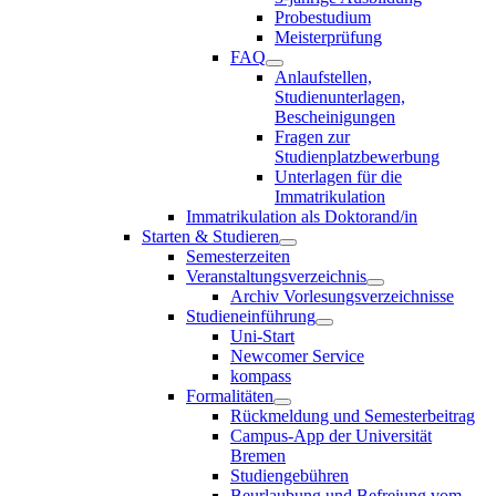
Probestudium
Meisterprüfung
FAQ
Anlaufstellen,
Studienunterlagen,
Bescheinigungen
Fragen zur
Studienplatzbewerbung
Unterlagen für die
Immatrikulation
Immatrikulation als Doktorand/in
Starten & Studieren
Semesterzeiten
Veranstaltungsverzeichnis
Archiv Vorlesungsverzeichnisse
Studieneinführung
Uni-Start
Newcomer Service
kompass
Formalitäten
Rückmeldung und Semesterbeitrag
Campus-App der Universität
Bremen
Studiengebühren
Beurlaubung und Befreiung vom