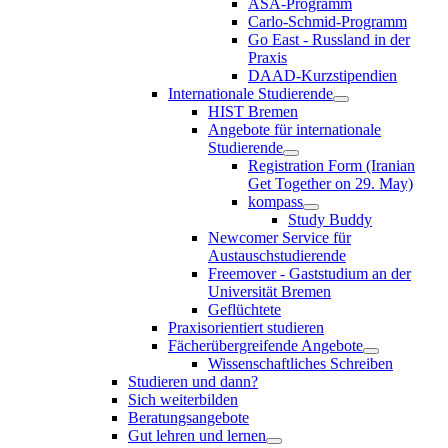
ASA-Programm
Carlo-Schmid-Programm
Go East - Russland in der
Praxis
DAAD-Kurzstipendien
Internationale Studierende
HIST Bremen
Angebote für internationale
Studierende
Registration Form (Iranian
Get Together on 29. May)
kompass
Study Buddy
Newcomer Service für
Austauschstudierende
Freemover - Gaststudium an der
Universität Bremen
Geflüchtete
Praxisorientiert studieren
Fächerübergreifende Angebote
Wissenschaftliches Schreiben
Studieren und dann?
Sich weiterbilden
Beratungsangebote
Gut lehren und lernen