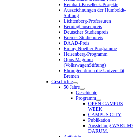
Reinhart-Koselleck-Projekte
Auszeichnungen der Humboldt-
Stiftung
Lichtenberg-Professuren
Berninghausenpreis
Deutscher Studienpreis
Bremer Studienpreis
DAAD-Preis
Emmy Noether Programme
Heisenberg-Programm
Opus Magnum
(VolkswagenStiftung)
Ehrungen durch die Universität
Bremen
Geschichte
50 Jahre
Geschichte
Programm
OPEN CAMPUS
WEEK
CAMPUS CITY
Publikation
Ausstellung WARUM?
DARUM.
Zeitleiste