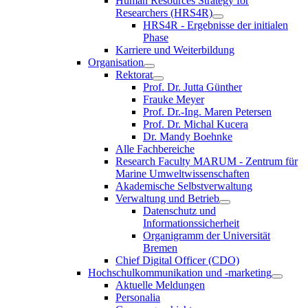
Human Resources Strategy for
Researchers (HRS4R)
HRS4R - Ergebnisse der initialen
Phase
Karriere und Weiterbildung
Organisation
Rektorat
Prof. Dr. Jutta Günther
Frauke Meyer
Prof. Dr.-Ing. Maren Petersen
Prof. Dr. Michal Kucera
Dr. Mandy Boehnke
Alle Fachbereiche
Research Faculty MARUM - Zentrum für
Marine Umweltwissenschaften
Akademische Selbstverwaltung
Verwaltung und Betrieb
Datenschutz und
Informationssicherheit
Organigramm der Universität
Bremen
Chief Digital Officer (CDO)
Hochschulkommunikation und -marketing
Aktuelle Meldungen
Personalia