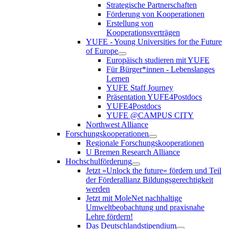
Strategische Partnerschaften
Förderung von Kooperationen
Erstellung von
Kooperationsverträgen
YUFE - Young Universities for the Future
of Europe
Europäisch studieren mit YUFE
Für Bürger*innen - Lebenslanges
Lernen
YUFE Staff Journey
Präsentation YUFE4Postdocs
YUFE4Postdocs
YUFE @CAMPUS CITY
Northwest Alliance
Forschungskooperationen
Regionale Forschungskooperationen
U Bremen Research Alliance
Hochschulförderung
Jetzt »Unlock the future« fördern und Teil
der Förderallianz Bildungsgerechtigkeit
werden
Jetzt mit MoleNet nachhaltige
Umweltbeobachtung und praxisnahe
Lehre fördern!
Das Deutschlandstipendium