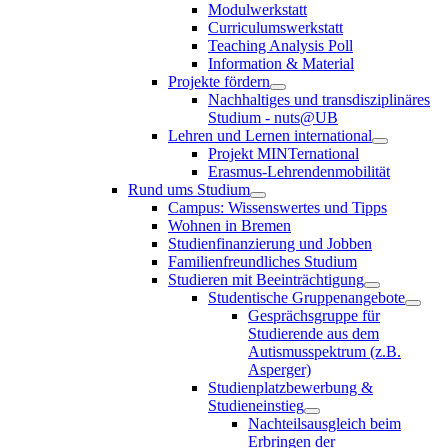
Modulwerkstatt
Curriculumswerkstatt
Teaching Analysis Poll
Information & Material
Projekte fördern
Nachhaltiges und transdisziplinäres
Studium - nuts@UB
Lehren und Lernen international
Projekt MINTernational
Erasmus-Lehrendenmobilität
Rund ums Studium
Campus: Wissenswertes und Tipps
Wohnen in Bremen
Studienfinanzierung und Jobben
Familienfreundliches Studium
Studieren mit Beeinträchtigung
Studentische Gruppenangebote
Gesprächsgruppe für
Studierende aus dem
Autismusspektrum (z.B.
Asperger)
Studienplatzbewerbung &
Studieneinstieg
Nachteilsausgleich beim
Erbringen der