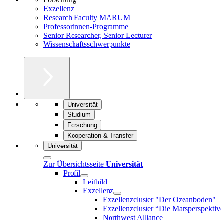
Exzellenz
Research Faculty MARUM
Professorinnen-Programme
Senior Researcher, Senior Lecturer
Wissenschaftsschwerpunkte
Universität
Studium
Forschung
Kooperation & Transfer
Universität
Zur Übersichtsseite
Universität
Profil
Leitbild
Exzellenz
Exzellenzcluster "Der Ozeanboden"
Exzellenzcluster “Die Marsperspektiv
Northwest Alliance