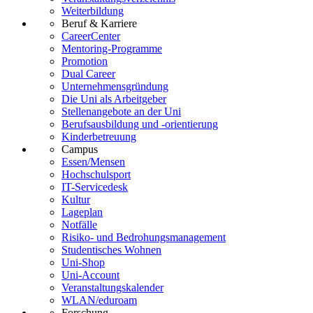
Weiterbildung
Beruf & Karriere
CareerCenter
Mentoring-Programme
Promotion
Dual Career
Unternehmensgründung
Die Uni als Arbeitgeber
Stellenangebote an der Uni
Berufsausbildung und -orientierung
Kinderbetreuung
Campus
Essen/Mensen
Hochschulsport
IT-Servicedesk
Kultur
Lageplan
Notfälle
Risiko- und Bedrohungsmanagement
Studentisches Wohnen
Uni-Shop
Uni-Account
Veranstaltungskalender
WLAN/eduroam
Forschung