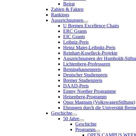
Beirat
Zahlen & Fakten
Rankings
Auszeichnungen
U Bremen Excellence Chairs
ERC Grants
EIC Grants
Leibniz-Preis
Heinz Maier-Leibnitz-Preis
Reinhart-Koselleck-Projekte
Auszeichnungen der Humboldt-Stiftu
Lichtenberg-Professuren
Berninghausenpreis
Deutscher Studienpreis
Bremer Studienpreis
DAAD-Preis
Emmy Noether Programme
Heisenberg-Programm
Opus Magnum (VolkswagenStiftung)
Ehrungen durch die Universität Brem
Geschichte
50 Jahre
Geschichte
Programm
OPEN CAMPUS WEE