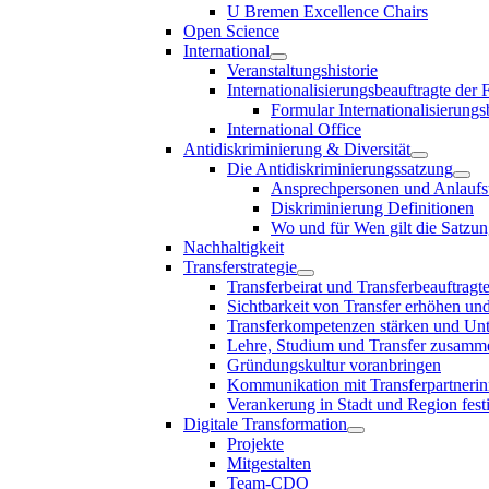
U Bremen Excellence Chairs
Open Science
International
Veranstaltungshistorie
Internationalisierungsbeauftragte der
Formular Internationalisierungs
International Office
Antidiskriminierung & Diversität
Die Antidiskriminierungssatzung
Ansprechpersonen und Anlaufst
Diskriminierung Definitionen
Wo und für Wen gilt die Satzu
Nachhaltigkeit
Transferstrategie
Transferbeirat und Transferbeauftragt
Sichtbarkeit von Transfer erhöhen un
Transferkompetenzen stärken und Unte
Lehre, Studium und Transfer zusam
Gründungskultur voranbringen
Kommunikation mit Transferpartnerinn
Verankerung in Stadt und Region fest
Digitale Transformation
Projekte
Mitgestalten
Team-CDO