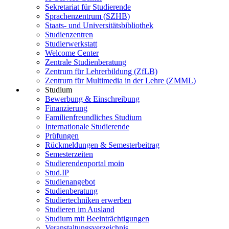
Sekretariat für Studierende
Sprachenzentrum (SZHB)
Staats- und Universitätsbibliothek
Studienzentren
Studierwerkstatt
Welcome Center
Zentrale Studienberatung
Zentrum für Lehrerbildung (ZfLB)
Zentrum für Multimedia in der Lehre (ZMML)
Studium
Bewerbung & Einschreibung
Finanzierung
Familienfreundliches Studium
Internationale Studierende
Prüfungen
Rückmeldungen & Semesterbeitrag
Semesterzeiten
Studierendenportal moin
Stud.IP
Studienangebot
Studienberatung
Studiertechniken erwerben
Studieren im Ausland
Studium mit Beeinträchtigungen
Veranstaltungsverzeichnis