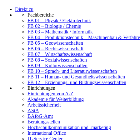
Direkt zu
Fachbereiche
FB 01 – Physik / Elektrotechnik
FB 02 – Biologie / Chemie
FB 03 – Mathematik / Informatik
FB 04 – Produktionstechnik – Maschinenbau & Verfahre
FB 05 – Geowissenschaften
FB 06 – Rechtswissenschaft
FB 07 – Wirtschaftswissenschaft
FB 08 – Sozialwissenschaften
FB 09 – Kulturwissenschaften
FB 10 – Sprach- und Literaturwissenschaften
FB 11 – Human- und Gesundheitswissenschaften
FB 12 – Erziehungs- und Bildungswissenschaften
Einrichtungen
Einrichtungen von A-Z
Akademie für Weiterbildung
Arbeitssicherheit
AStA
BAföG-Amt
Beratungsstellen
Hochschulkommunikation und -marketing
International Office
IT-Service Center