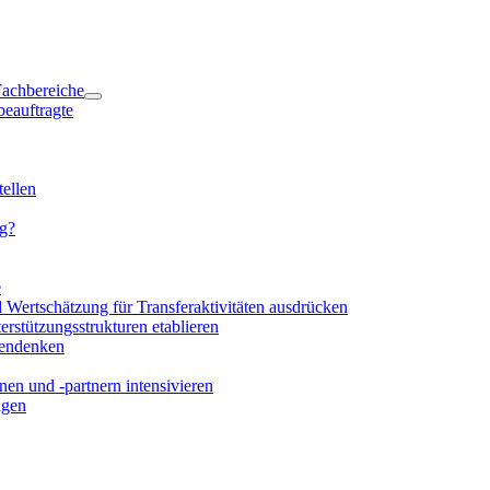
 Fachbereiche
beauftragte
ellen
ng?
e
d Wertschätzung für Transferaktivitäten ausdrücken
rstützungsstrukturen etablieren
mendenken
en und -partnern intensivieren
igen