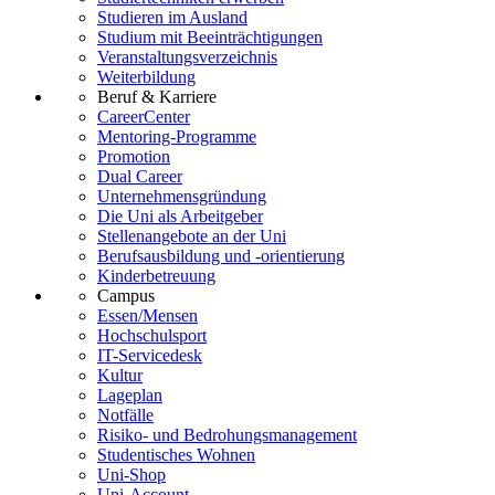
Studieren im Ausland
Studium mit Beeinträchtigungen
Veranstaltungsverzeichnis
Weiterbildung
Beruf & Karriere
CareerCenter
Mentoring-Programme
Promotion
Dual Career
Unternehmensgründung
Die Uni als Arbeitgeber
Stellenangebote an der Uni
Berufsausbildung und -orientierung
Kinderbetreuung
Campus
Essen/Mensen
Hochschulsport
IT-Servicedesk
Kultur
Lageplan
Notfälle
Risiko- und Bedrohungsmanagement
Studentisches Wohnen
Uni-Shop
Uni-Account