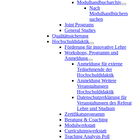
Modulhandbucharchiv
Nach
Modulhandbüchern
suchen
Joint Programs
General Studies
Qualitätssicherung
Hochschuldidaktik
Förderung für innovative Lehre
Workshops, Programm und
Anmeldung
Anmeldung für externe
Teilnehmende der
Hochschuldidaktik
Anmeldung Weitere
Veranstaltungen
Hochschuldidaktik
Datenschutzerklärung für
Veranstaltungen des Referat
Lehre und Studium
Zertifikatsprogramm
Beratung & Coaching
Modulwerkstatt
Curriculumswerkstatt
Teaching Analysis Poll