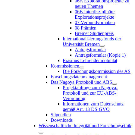
06A Explorationsprojekte zu
neuen Themen
06B Interdisziplinäre
Explorationsprojekte
07 Verbundvorhaben
08 Prämien
Bremer Studienpreis
Internationalisierungsfonds der
Universität Bremen
Antragsformular
Antragsformular (Kopie 1)
Erasmus Lehrendenmobilität
Kommissionen
Die Forschungskommission des AS
Forschungsdatenmanagement
Das Nagoya Protokoll und ABS
Projektabfrage zum Nagoya-
Protokoll und zur EU-ABS-
Verordnung
Informationen zum Datenschutz
gemäß Art. 13 DS-GVO
Stipendien
Downloads
Wissenschaftliche Integrität und Forschungsethik