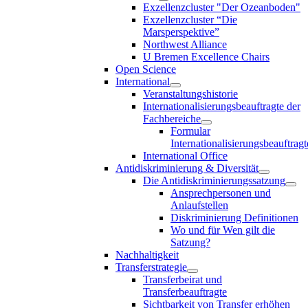
Exzellenzcluster "Der Ozeanboden"
Exzellenzcluster “Die
Marsperspektive”
Northwest Alliance
U Bremen Excellence Chairs
Open Science
International
Veranstaltungshistorie
Internationalisierungsbeauftragte der
Fachbereiche
Formular
Internationalisierungsbeauftragt
International Office
Antidiskriminierung & Diversität
Die Antidiskriminierungssatzung
Ansprechpersonen und
Anlaufstellen
Diskriminierung Definitionen
Wo und für Wen gilt die
Satzung?
Nachhaltigkeit
Transferstrategie
Transferbeirat und
Transferbeauftragte
Sichtbarkeit von Transfer erhöhen