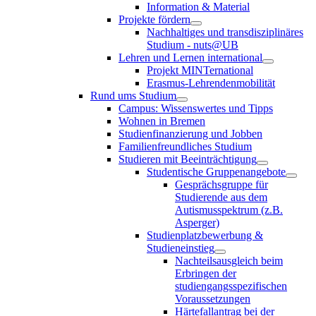
Information & Material
Projekte fördern
Nachhaltiges und transdisziplinäres
Studium - nuts@UB
Lehren und Lernen international
Projekt MINTernational
Erasmus-Lehrendenmobilität
Rund ums Studium
Campus: Wissenswertes und Tipps
Wohnen in Bremen
Studienfinanzierung und Jobben
Familienfreundliches Studium
Studieren mit Beeinträchtigung
Studentische Gruppenangebote
Gesprächsgruppe für
Studierende aus dem
Autismusspektrum (z.B.
Asperger)
Studienplatzbewerbung &
Studieneinstieg
Nachteilsausgleich beim
Erbringen der
studiengangsspezifischen
Voraussetzungen
Härtefallantrag bei der