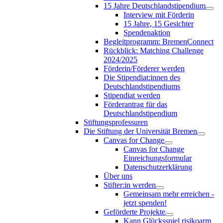
15 Jahre Deutschlandstipendium
Interview mit Förderin
15 Jahre, 15 Gesichter
Spendenaktion
Begleitprogramm: BremenConnect
Rückblick: Matching Challenge
2024/2025
Förderin/Förderer werden
Die Stipendiat:innen des
Deutschlandstipendiums
Stipendiat werden
Förderantrag für das
Deutschlandstipendium
Stiftungsprofessuren
Die Stiftung der Universität Bremen
Canvas for Change
Canvas for Change
Einreichungsformular
Datenschutzerklärung
Über uns
Stifter:in werden
Gemeinsam mehr erreichen -
jetzt spenden!
Geförderte Projekte
Kann Glücksspiel risikoarm