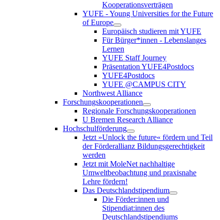
Kooperationsverträgen
YUFE - Young Universities for the Future
of Europe
Europäisch studieren mit YUFE
Für Bürger*innen - Lebenslanges
Lernen
YUFE Staff Journey
Präsentation YUFE4Postdocs
YUFE4Postdocs
YUFE @CAMPUS CITY
Northwest Alliance
Forschungskooperationen
Regionale Forschungskooperationen
U Bremen Research Alliance
Hochschulförderung
Jetzt »Unlock the future« fördern und Teil
der Förderallianz Bildungsgerechtigkeit
werden
Jetzt mit MoleNet nachhaltige
Umweltbeobachtung und praxisnahe
Lehre fördern!
Das Deutschlandstipendium
Die Förder:innen und
Stipendiat:innen des
Deutschlandstipendiums