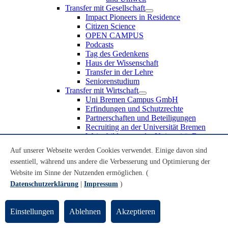
Transfer mit Gesellschaft
Impact Pioneers in Residence
Citizen Science
OPEN CAMPUS
Podcasts
Tag des Gedenkens
Haus der Wissenschaft
Transfer in der Lehre
Seniorenstudium
Transfer mit Wirtschaft
Uni Bremen Campus GmbH
Erfindungen und Schutzrechte
Partnerschaften und Beteiligungen
Recruiting an der Universität Bremen
Weiterbildung an der Universität Bremen
Transfer mit Schule
Auf unserer Webseite werden Cookies verwendet. Einige davon sind
Schülerinnen und Schüler
essentiell, während uns andere die Verbesserung und Optimierung der
MINT-Schnupperstudium
Schulklassen
Website im Sinne der Nutzenden ermöglichen. (
Lehrkräfte
Datenschutzerklärung
|
Impressum
)
Gründungsunterstützung
UniTransfer - Servicestelle für Transferaktivitäten
Einstellungen
Ablehnen
Akzeptieren
Transfermagazin der Universität Bremen
Transferpreis der Universität Bremen