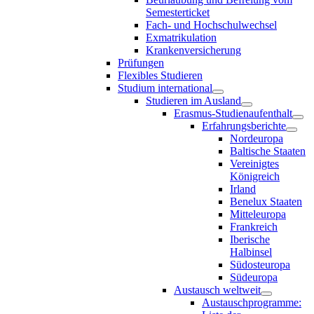
Semesterticket
Fach- und Hochschulwechsel
Exmatrikulation
Krankenversicherung
Prüfungen
Flexibles Studieren
Studium international
Studieren im Ausland
Erasmus-Studienaufenthalt
Erfahrungsberichte
Nordeuropa
Baltische Staaten
Vereinigtes
Königreich
Irland
Benelux Staaten
Mitteleuropa
Frankreich
Iberische
Halbinsel
Südosteuropa
Südeuropa
Austausch weltweit
Austauschprogramme: