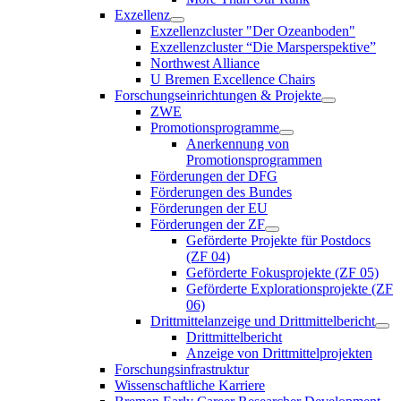
Exzellenz
Exzellenzcluster "Der Ozeanboden"
Exzellenzcluster “Die Marsperspektive”
Northwest Alliance
U Bremen Excellence Chairs
Forschungseinrichtungen & Projekte
ZWE
Promotionsprogramme
Anerkennung von
Promotionsprogrammen
Förderungen der DFG
Förderungen des Bundes
Förderungen der EU
Förderungen der ZF
Geförderte Projekte für Postdocs
(ZF 04)
Geförderte Fokusprojekte (ZF 05)
Geförderte Explorationsprojekte (ZF
06)
Drittmittelanzeige und Drittmittelbericht
Drittmittelbericht
Anzeige von Drittmittelprojekten
Forschungsinfrastruktur
Wissenschaftliche Karriere