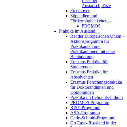
Liste der
Austauschplätze
Freemover
Stipendien und
Fördermöglichkeiten
PROMOS
Praktika im Ausland
Rat der Europäischen Union –
Aktionsprogramm für
Praktikanten und
Praktikantinnen mit einer
Behinderung
Erasmus Praktika für
Studierende
Erasmus Praktika für
Absolventen
Erasmus Forschungspraktika
für Doktorandinnen und
Doktoranden
Praktika im Lehramtsstudium
PROMOS Programm
RISE-Programm
ASA-Programm
Carlo-Schmid-Programm
Go East - Russland in der