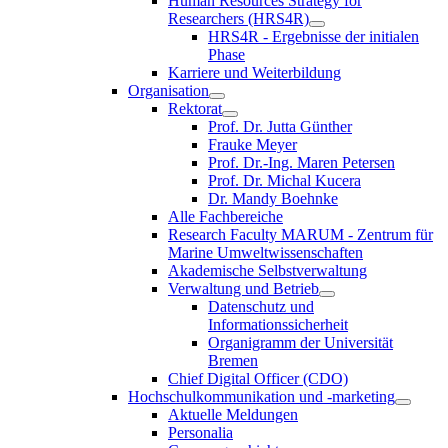
Human Resources Strategy for
Researchers (HRS4R)
HRS4R - Ergebnisse der initialen
Phase
Karriere und Weiterbildung
Organisation
Rektorat
Prof. Dr. Jutta Günther
Frauke Meyer
Prof. Dr.-Ing. Maren Petersen
Prof. Dr. Michal Kucera
Dr. Mandy Boehnke
Alle Fachbereiche
Research Faculty MARUM - Zentrum für
Marine Umweltwissenschaften
Akademische Selbstverwaltung
Verwaltung und Betrieb
Datenschutz und
Informationssicherheit
Organigramm der Universität
Bremen
Chief Digital Officer (CDO)
Hochschulkommunikation und -marketing
Aktuelle Meldungen
Personalia