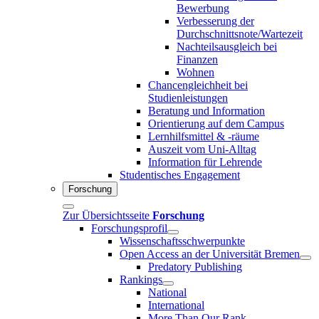
Bewerbung
Verbesserung der
Durchschnittsnote/Wartezeit
Nachteilsausgleich bei
Finanzen
Wohnen
Chancengleichheit bei
Studienleistungen
Beratung und Information
Orientierung auf dem Campus
Lernhilfsmittel & -räume
Auszeit vom Uni-Alltag
Information für Lehrende
Studentisches Engagement
Forschung
Zur Übersichtsseite
Forschung
Forschungsprofil
Wissenschaftsschwerpunkte
Open Access an der Universität Bremen
Predatory Publishing
Rankings
National
International
More Than Our Rank