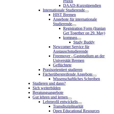
Praxis
DAAD-Kurzstipendien
Internationale Studierende
HIST Bremen
Angebote für internationale
Studierende
Registration Form (Iranian
Get Together on 29. May)
kompass
Study Buddy
Newcomer Service für
Austauschstudierende
Freemover - Gaststudium an der
Universität Bremen
Geflüchtete
Praxisorientiert studieren
Fächerübergreifende Angebote
Wissenschaftliches Schreiben
Studieren und dann?
Sich weiterbilden
Beratungsangebote
Gut lehren und lernen
Lehrprofil entwickeln
Transdisziplinarität
Open Educational Resources