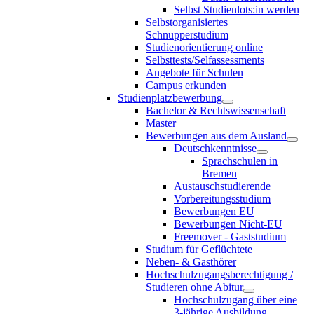
Selbst Studienlots:in werden
Selbstorganisiertes
Schnupperstudium
Studienorientierung online
Selbsttests/Selfassessments
Angebote für Schulen
Campus erkunden
Studienplatzbewerbung
Bachelor & Rechtswissenschaft
Master
Bewerbungen aus dem Ausland
Deutschkenntnisse
Sprachschulen in
Bremen
Austauschstudierende
Vorbereitungsstudium
Bewerbungen EU
Bewerbungen Nicht-EU
Freemover - Gaststudium
Studium für Geflüchtete
Neben- & Gasthörer
Hochschulzugangsberechtigung /
Studieren ohne Abitur
Hochschulzugang über eine
3-jährige Ausbildung