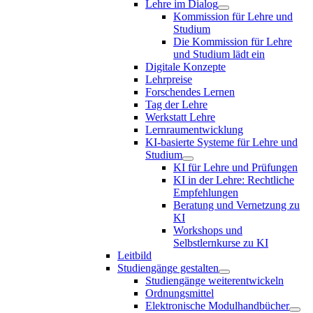
Lehre im Dialog
Kommission für Lehre und
Studium
Die Kommission für Lehre
und Studium lädt ein
Digitale Konzepte
Lehrpreise
Forschendes Lernen
Tag der Lehre
Werkstatt Lehre
Lernraumentwicklung
KI-basierte Systeme für Lehre und
Studium
KI für Lehre und Prüfungen
KI in der Lehre: Rechtliche
Empfehlungen
Beratung und Vernetzung zu
KI
Workshops und
Selbstlernkurse zu KI
Leitbild
Studiengänge gestalten
Studiengänge weiterentwickeln
Ordnungsmittel
Elektronische Modulhandbücher