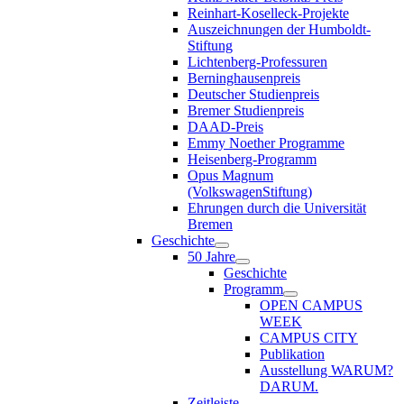
Reinhart-Koselleck-Projekte
Auszeichnungen der Humboldt-
Stiftung
Lichtenberg-Professuren
Berninghausenpreis
Deutscher Studienpreis
Bremer Studienpreis
DAAD-Preis
Emmy Noether Programme
Heisenberg-Programm
Opus Magnum
(VolkswagenStiftung)
Ehrungen durch die Universität
Bremen
Geschichte
50 Jahre
Geschichte
Programm
OPEN CAMPUS
WEEK
CAMPUS CITY
Publikation
Ausstellung WARUM?
DARUM.
Zeitleiste