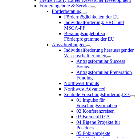
Bremen Early Career Researcher Development
Förderangebote & Service
Förderberatung
Fördermöglichkeiten der EU
Individualförderung: ERC und
MSCA-PF
Beratungsangebot zu
Förderprogramme der EU
Ausschreibungen
Individualförderung herausragender
Wissenschaftler:innen
Antragsformular Success
Bonus
Antragsformular Preparation
Funding
Northwest Impuls
Northwest Advanced
Zentrale Forschungsförderung ZF
01 Impulse für
Forschungsvorhaben
02 Konferenzreisen
03 BremenIDEA
04 Eigene Projekte für
Postdocs
05 Fokusprojekte