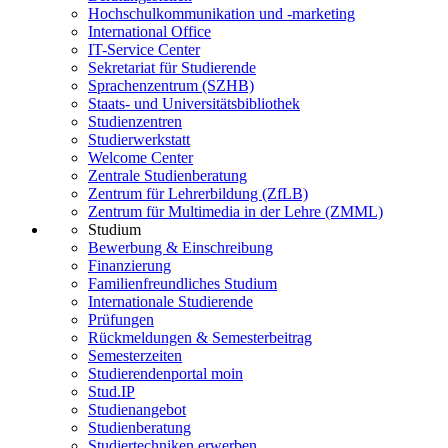
Hochschulkommunikation und -marketing
International Office
IT-Service Center
Sekretariat für Studierende
Sprachenzentrum (SZHB)
Staats- und Universitätsbibliothek
Studienzentren
Studierwerkstatt
Welcome Center
Zentrale Studienberatung
Zentrum für Lehrerbildung (ZfLB)
Zentrum für Multimedia in der Lehre (ZMML)
Studium
Bewerbung & Einschreibung
Finanzierung
Familienfreundliches Studium
Internationale Studierende
Prüfungen
Rückmeldungen & Semesterbeitrag
Semesterzeiten
Studierendenportal moin
Stud.IP
Studienangebot
Studienberatung
Studiertechniken erwerben