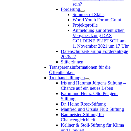
sein?
Förderung
Summer of Skills
World Youth Forum Grant
Projektprofile
Anmeldung zur öffentlichen
Vergabesitzung DAS
GOLDENE PLIETSCH am
1. November 2021 um 17 Uhr
Datenschutzerklärung Förderanträge
2026/27
Stifter:innen
Transparenzinformationen für die
Öffentlichkeit
Treuhandstiftungen
Iris und Hartmut Jürgens Stiftung –
Chance auf ein neues Leben
Karin und Heinz-Otto Peitgen-
Stiftung
Dr. Heino Rose-Stiftung
Manfred und Ursula Fluß-Stiftung
Baumeister-Stiftung für
Chancengleichheit
Kellner & Stoll-Stiftung für Klima
und Umwelt