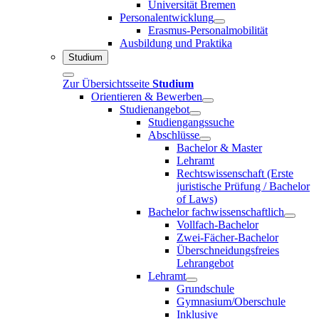
Universität Bremen
Personalentwicklung
Erasmus-Personalmobilität
Ausbildung und Praktika
Studium
Zur Übersichtsseite
Studium
Orientieren & Bewerben
Studienangebot
Studiengangssuche
Abschlüsse
Bachelor & Master
Lehramt
Rechtswissenschaft (Erste
juristische Prüfung / Bachelor
of Laws)
Bachelor fachwissenschaftlich
Vollfach-Bachelor
Zwei-Fächer-Bachelor
Überschneidungsfreies
Lehrangebot
Lehramt
Grundschule
Gymnasium/Oberschule
Inklusive