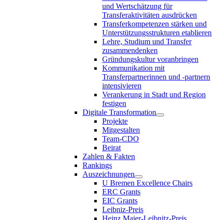
und Wertschätzung für
Transferaktivitäten ausdrücken
Transferkompetenzen stärken und
Unterstützungsstrukturen etablieren
Lehre, Studium und Transfer
zusammendenken
Gründungskultur voranbringen
Kommunikation mit
Transferpartnerinnen und -partnern
intensivieren
Verankerung in Stadt und Region
festigen
Digitale Transformation
Projekte
Mitgestalten
Team-CDO
Beirat
Zahlen & Fakten
Rankings
Auszeichnungen
U Bremen Excellence Chairs
ERC Grants
EIC Grants
Leibniz-Preis
Heinz Maier-Leibnitz-Preis