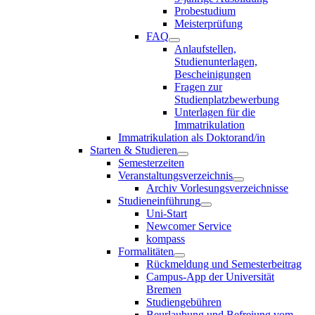
Probestudium
Meisterprüfung
FAQ
Anlaufstellen,
Studienunterlagen,
Bescheinigungen
Fragen zur
Studienplatzbewerbung
Unterlagen für die
Immatrikulation
Immatrikulation als Doktorand/in
Starten & Studieren
Semesterzeiten
Veranstaltungsverzeichnis
Archiv Vorlesungsverzeichnisse
Studieneinführung
Uni-Start
Newcomer Service
kompass
Formalitäten
Rückmeldung und Semesterbeitrag
Campus-App der Universität
Bremen
Studiengebühren
Beurlaubung und Befreiung vom