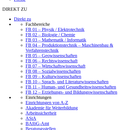
DIREKT ZU
Direkt zu
Fachbereiche
FB 01 – Physik / Elektrotechnik
FB 02 – Biologie / Chemie
FB 03 – Mathematik / Informatik
FB 04 – Produktionstechnik – Maschinenbau &
Verfahrenstechnik
FB 05 – Geowissenschaften
FB 06 – Rechtswissenschaft
FB 07 – Wirtschaftswissenschaft
FB 08 – Sozialwissenschaften
FB 09 – Kulturwissenschaften
FB 10 – Sprach- und Literaturwissenschaften
FB 11 – Human- und Gesundheitswissenschaften
FB 12 – Erziehungs- und Bildungswissenschaften
Einrichtungen
Einrichtungen von A-Z
Akademie für Weiterbildung
Arbeitssicherheit
AStA
BAföG-Amt
Beratungsstellen