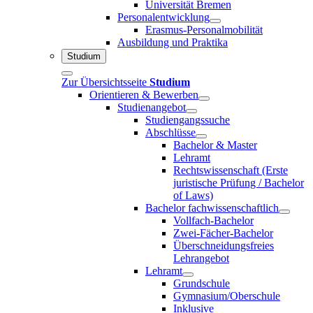
Universität Bremen
Personalentwicklung
Erasmus-Personalmobilität
Ausbildung und Praktika
Studium
Zur Übersichtsseite
Studium
Orientieren & Bewerben
Studienangebot
Studiengangssuche
Abschlüsse
Bachelor & Master
Lehramt
Rechtswissenschaft (Erste
juristische Prüfung / Bachelor
of Laws)
Bachelor fachwissenschaftlich
Vollfach-Bachelor
Zwei-Fächer-Bachelor
Überschneidungsfreies
Lehrangebot
Lehramt
Grundschule
Gymnasium/Oberschule
Inklusive