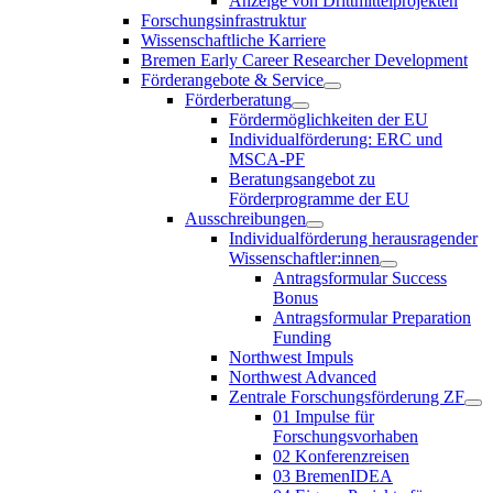
Anzeige von Drittmittelprojekten
Forschungsinfrastruktur
Wissenschaftliche Karriere
Bremen Early Career Researcher Development
Förderangebote & Service
Förderberatung
Fördermöglichkeiten der EU
Individualförderung: ERC und
MSCA-PF
Beratungsangebot zu
Förderprogramme der EU
Ausschreibungen
Individualförderung herausragender
Wissenschaftler:innen
Antragsformular Success
Bonus
Antragsformular Preparation
Funding
Northwest Impuls
Northwest Advanced
Zentrale Forschungsförderung ZF
01 Impulse für
Forschungsvorhaben
02 Konferenzreisen
03 BremenIDEA