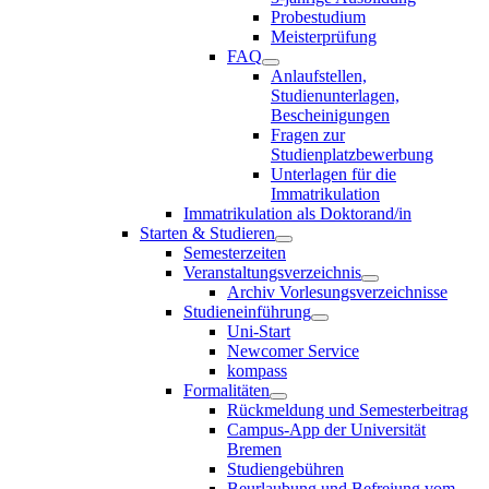
Probestudium
Meisterprüfung
FAQ
Anlaufstellen,
Studienunterlagen,
Bescheinigungen
Fragen zur
Studienplatzbewerbung
Unterlagen für die
Immatrikulation
Immatrikulation als Doktorand/in
Starten & Studieren
Semesterzeiten
Veranstaltungsverzeichnis
Archiv Vorlesungsverzeichnisse
Studieneinführung
Uni-Start
Newcomer Service
kompass
Formalitäten
Rückmeldung und Semesterbeitrag
Campus-App der Universität
Bremen
Studiengebühren
Beurlaubung und Befreiung vom