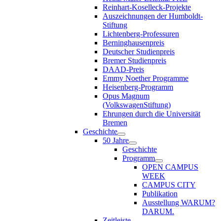
Reinhart-Koselleck-Projekte
Auszeichnungen der Humboldt-
Stiftung
Lichtenberg-Professuren
Berninghausenpreis
Deutscher Studienpreis
Bremer Studienpreis
DAAD-Preis
Emmy Noether Programme
Heisenberg-Programm
Opus Magnum
(VolkswagenStiftung)
Ehrungen durch die Universität
Bremen
Geschichte
50 Jahre
Geschichte
Programm
OPEN CAMPUS
WEEK
CAMPUS CITY
Publikation
Ausstellung WARUM?
DARUM.
Zeitleiste