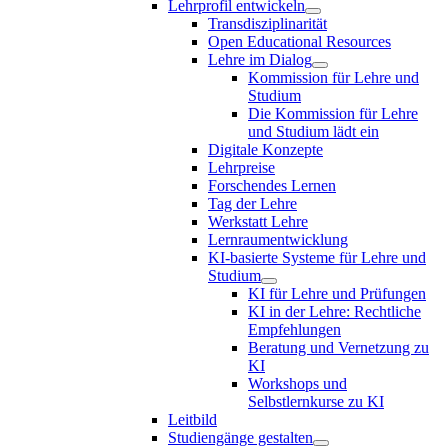
Lehrprofil entwickeln
Transdisziplinarität
Open Educational Resources
Lehre im Dialog
Kommission für Lehre und
Studium
Die Kommission für Lehre
und Studium lädt ein
Digitale Konzepte
Lehrpreise
Forschendes Lernen
Tag der Lehre
Werkstatt Lehre
Lernraumentwicklung
KI-basierte Systeme für Lehre und
Studium
KI für Lehre und Prüfungen
KI in der Lehre: Rechtliche
Empfehlungen
Beratung und Vernetzung zu
KI
Workshops und
Selbstlernkurse zu KI
Leitbild
Studiengänge gestalten