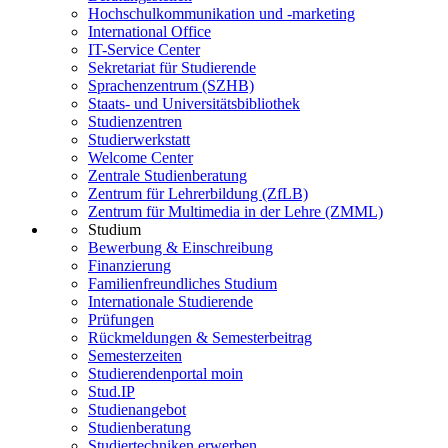
Hochschulkommunikation und -marketing
International Office
IT-Service Center
Sekretariat für Studierende
Sprachenzentrum (SZHB)
Staats- und Universitätsbibliothek
Studienzentren
Studierwerkstatt
Welcome Center
Zentrale Studienberatung
Zentrum für Lehrerbildung (ZfLB)
Zentrum für Multimedia in der Lehre (ZMML)
Studium
Bewerbung & Einschreibung
Finanzierung
Familienfreundliches Studium
Internationale Studierende
Prüfungen
Rückmeldungen & Semesterbeitrag
Semesterzeiten
Studierendenportal moin
Stud.IP
Studienangebot
Studienberatung
Studiertechniken erwerben