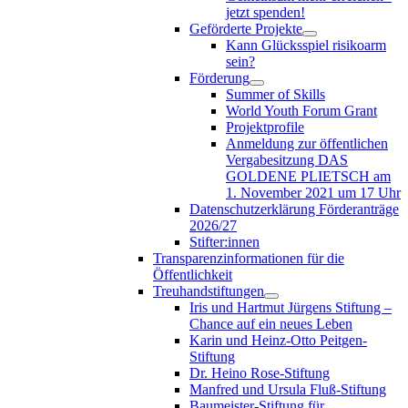
jetzt spenden!
Geförderte Projekte
Kann Glücksspiel risikoarm
sein?
Förderung
Summer of Skills
World Youth Forum Grant
Projektprofile
Anmeldung zur öffentlichen
Vergabesitzung DAS
GOLDENE PLIETSCH am
1. November 2021 um 17 Uhr
Datenschutzerklärung Förderanträge
2026/27
Stifter:innen
Transparenzinformationen für die
Öffentlichkeit
Treuhandstiftungen
Iris und Hartmut Jürgens Stiftung –
Chance auf ein neues Leben
Karin und Heinz-Otto Peitgen-
Stiftung
Dr. Heino Rose-Stiftung
Manfred und Ursula Fluß-Stiftung
Baumeister-Stiftung für