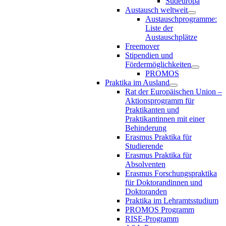
Südeuropa
Austausch weltweit
Austauschprogramme:
Liste der
Austauschplätze
Freemover
Stipendien und
Fördermöglichkeiten
PROMOS
Praktika im Ausland
Rat der Europäischen Union –
Aktionsprogramm für
Praktikanten und
Praktikantinnen mit einer
Behinderung
Erasmus Praktika für
Studierende
Erasmus Praktika für
Absolventen
Erasmus Forschungspraktika
für Doktorandinnen und
Doktoranden
Praktika im Lehramtsstudium
PROMOS Programm
RISE-Programm