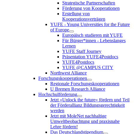
Strategische Partnerschaften
Förderung von Kooperationen
Erstellung von
Kooperationsverträgen
YUFE - Young Universities for the Future
of Europe
Europäisch studieren mit YUFE
Für Bürger*innen - Lebenslanges
Lernen
YUFE Staff Journey
Präsentation YUFE4Postdocs
YUFE4Postdocs
YUFE @CAMPUS CITY
Northwest Alliance
Forschungskooperationen
Regionale Forschungskooperationen
U Bremen Research Alliance
Hochschulförderung
Jetzt »Unlock the future« fördern und Teil
der Förderallianz Bildungsgerechtigkeit
werden
Jetzt mit MoleNet nachhaltige
Umweltbeobachtung und praxisnahe
Lehre fördern!
Das Deutschlandstipendium