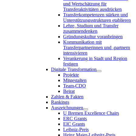
und Wertschätzung für
Transferaktivitäten ausdrücken
Transferkompetenzen stärken und
Unterstützungsstrukturen etablieren
Lehre, Studium und Transfer
zusammendenken
Gründungskultur voranbringen
Kommunikation mit
Transferpartnerinnen und -partnern
intensivieren
Verankerung in Stadt und Region
festigen
Digitale Transformation
Projekte
Mitgestalten
Team-CDO
Beirat
Zahlen & Fakten
Rankings
Auszeichnungen
U Bremen Excellence Chairs
ERC Grants
EIC Grants
Leibniz-Preis
Heinz Maier-Leibnitz-Preis