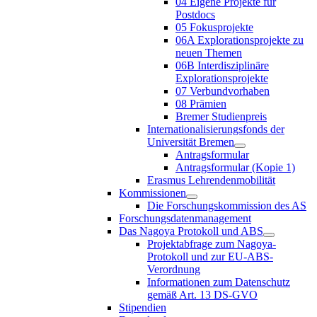
04 Eigene Projekte für
Postdocs
05 Fokusprojekte
06A Explorationsprojekte zu
neuen Themen
06B Interdisziplinäre
Explorationsprojekte
07 Verbundvorhaben
08 Prämien
Bremer Studienpreis
Internationalisierungsfonds der
Universität Bremen
Antragsformular
Antragsformular (Kopie 1)
Erasmus Lehrendenmobilität
Kommissionen
Die Forschungskommission des AS
Forschungsdatenmanagement
Das Nagoya Protokoll und ABS
Projektabfrage zum Nagoya-
Protokoll und zur EU-ABS-
Verordnung
Informationen zum Datenschutz
gemäß Art. 13 DS-GVO
Stipendien