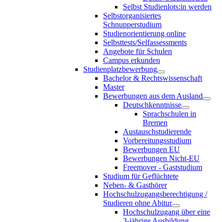
Selbst Studienlots:in werden
Selbstorganisiertes
Schnupperstudium
Studienorientierung online
Selbsttests/Selfassessments
Angebote für Schulen
Campus erkunden
Studienplatzbewerbung
Bachelor & Rechtswissenschaft
Master
Bewerbungen aus dem Ausland
Deutschkenntnisse
Sprachschulen in
Bremen
Austauschstudierende
Vorbereitungsstudium
Bewerbungen EU
Bewerbungen Nicht-EU
Freemover - Gaststudium
Studium für Geflüchtete
Neben- & Gasthörer
Hochschulzugangsberechtigung /
Studieren ohne Abitur
Hochschulzugang über eine
3-jährige Ausbildung