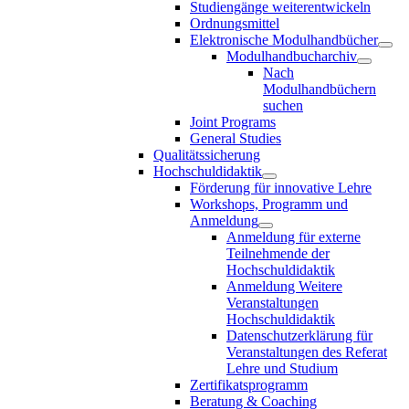
Studiengänge weiterentwickeln
Ordnungsmittel
Elektronische Modulhandbücher
Modulhandbucharchiv
Nach
Modulhandbüchern
suchen
Joint Programs
General Studies
Qualitätssicherung
Hochschuldidaktik
Förderung für innovative Lehre
Workshops, Programm und
Anmeldung
Anmeldung für externe
Teilnehmende der
Hochschuldidaktik
Anmeldung Weitere
Veranstaltungen
Hochschuldidaktik
Datenschutzerklärung für
Veranstaltungen des Referat
Lehre und Studium
Zertifikatsprogramm
Beratung & Coaching