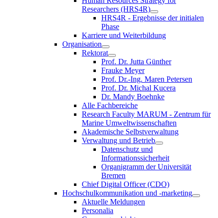
Human Resources Strategy for
Researchers (HRS4R)
HRS4R - Ergebnisse der initialen
Phase
Karriere und Weiterbildung
Organisation
Rektorat
Prof. Dr. Jutta Günther
Frauke Meyer
Prof. Dr.-Ing. Maren Petersen
Prof. Dr. Michal Kucera
Dr. Mandy Boehnke
Alle Fachbereiche
Research Faculty MARUM - Zentrum für
Marine Umweltwissenschaften
Akademische Selbstverwaltung
Verwaltung und Betrieb
Datenschutz und
Informationssicherheit
Organigramm der Universität
Bremen
Chief Digital Officer (CDO)
Hochschulkommunikation und -marketing
Aktuelle Meldungen
Personalia