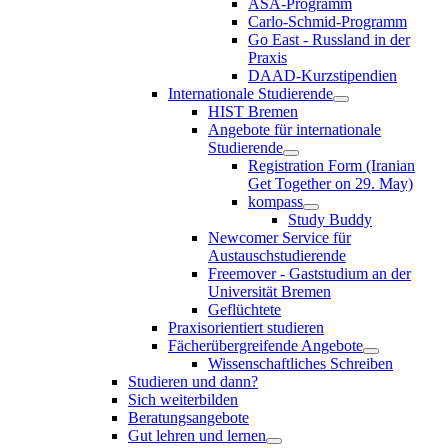
ASA-Programm
Carlo-Schmid-Programm
Go East - Russland in der
Praxis
DAAD-Kurzstipendien
Internationale Studierende
HIST Bremen
Angebote für internationale
Studierende
Registration Form (Iranian
Get Together on 29. May)
kompass
Study Buddy
Newcomer Service für
Austauschstudierende
Freemover - Gaststudium an der
Universität Bremen
Geflüchtete
Praxisorientiert studieren
Fächerübergreifende Angebote
Wissenschaftliches Schreiben
Studieren und dann?
Sich weiterbilden
Beratungsangebote
Gut lehren und lernen