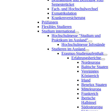
Semesterticket
Fach- und Hochschulwechsel
Exmatrikulation
Krankenversicherung
Prüfungen
Flexibles Studieren
Studium international
Hochschulmesse "Studium und
Praktikum im Ausland"
Hochschulmesse Infostände
Studieren im Ausland
Erasmus-Studienaufenthalt
Erfahrungsberichte
Nordeuropa
Baltische Staaten
Vereinigtes
Königreich
Irland
Benelux Staaten
Mitteleuropa
Frankreich
Iberische
Halbinsel
Südosteuropa