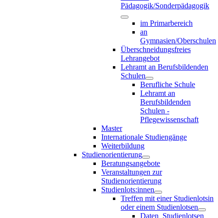
Pädagogik/Sonderpädagogik
im Primarbereich
an
Gymnasien/Oberschulen
Überschneidungsfreies
Lehrangebot
Lehramt an Berufsbildenden
Schulen
Berufliche Schule
Lehramt an
Berufsbildenden
Schulen -
Pflegewissenschaft
Master
Internationale Studiengänge
Weiterbildung
Studienorientierung
Beratungsangebote
Veranstaltungen zur
Studienorientierung
Studienlots:innen
Treffen mit einer Studienlotsin
oder einem Studienlotsen
Daten_Studienlotsen