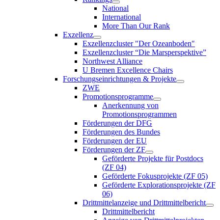
National
International
More Than Our Rank
Exzellenz
Exzellenzcluster "Der Ozeanboden"
Exzellenzcluster “Die Marsperspektive”
Northwest Alliance
U Bremen Excellence Chairs
Forschungseinrichtungen & Projekte
ZWE
Promotionsprogramme
Anerkennung von
Promotionsprogrammen
Förderungen der DFG
Förderungen des Bundes
Förderungen der EU
Förderungen der ZF
Geförderte Projekte für Postdocs
(ZF 04)
Geförderte Fokusprojekte (ZF 05)
Geförderte Explorationsprojekte (ZF
06)
Drittmittelanzeige und Drittmittelbericht
Drittmittelbericht