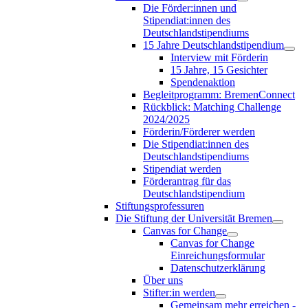
Die Förder:innen und
Stipendiat:innen des
Deutschlandstipendiums
15 Jahre Deutschlandstipendium
Interview mit Förderin
15 Jahre, 15 Gesichter
Spendenaktion
Begleitprogramm: BremenConnect
Rückblick: Matching Challenge
2024/2025
Förderin/Förderer werden
Die Stipendiat:innen des
Deutschlandstipendiums
Stipendiat werden
Förderantrag für das
Deutschlandstipendium
Stiftungsprofessuren
Die Stiftung der Universität Bremen
Canvas for Change
Canvas for Change
Einreichungsformular
Datenschutzerklärung
Über uns
Stifter:in werden
Gemeinsam mehr erreichen -