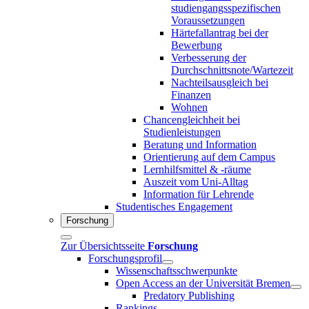
studiengangsspezifischen
Voraussetzungen
Härtefallantrag bei der
Bewerbung
Verbesserung der
Durchschnittsnote/Wartezeit
Nachteilsausgleich bei
Finanzen
Wohnen
Chancengleichheit bei
Studienleistungen
Beratung und Information
Orientierung auf dem Campus
Lernhilfsmittel & -räume
Auszeit vom Uni-Alltag
Information für Lehrende
Studentisches Engagement
Forschung
Zur Übersichtsseite
Forschung
Forschungsprofil
Wissenschaftsschwerpunkte
Open Access an der Universität Bremen
Predatory Publishing
Rankings