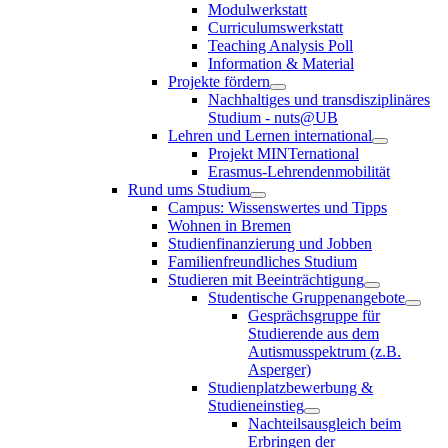
Modulwerkstatt
Curriculumswerkstatt
Teaching Analysis Poll
Information & Material
Projekte fördern
Nachhaltiges und transdisziplinäres
Studium - nuts@UB
Lehren und Lernen international
Projekt MINTernational
Erasmus-Lehrendenmobilität
Rund ums Studium
Campus: Wissenswertes und Tipps
Wohnen in Bremen
Studienfinanzierung und Jobben
Familienfreundliches Studium
Studieren mit Beeinträchtigung
Studentische Gruppenangebote
Gesprächsgruppe für
Studierende aus dem
Autismusspektrum (z.B.
Asperger)
Studienplatzbewerbung &
Studieneinstieg
Nachteilsausgleich beim
Erbringen der