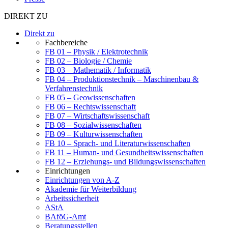
DIREKT ZU
Direkt zu
Fachbereiche
FB 01 – Physik / Elektrotechnik
FB 02 – Biologie / Chemie
FB 03 – Mathematik / Informatik
FB 04 – Produktionstechnik – Maschinenbau &
Verfahrenstechnik
FB 05 – Geowissenschaften
FB 06 – Rechtswissenschaft
FB 07 – Wirtschaftswissenschaft
FB 08 – Sozialwissenschaften
FB 09 – Kulturwissenschaften
FB 10 – Sprach- und Literaturwissenschaften
FB 11 – Human- und Gesundheitswissenschaften
FB 12 – Erziehungs- und Bildungswissenschaften
Einrichtungen
Einrichtungen von A-Z
Akademie für Weiterbildung
Arbeitssicherheit
AStA
BAföG-Amt
Beratungsstellen