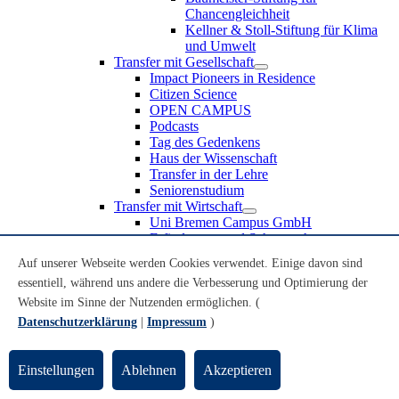
Chancengleichheit
Kellner & Stoll-Stiftung für Klima
und Umwelt
Transfer mit Gesellschaft
Impact Pioneers in Residence
Citizen Science
OPEN CAMPUS
Podcasts
Tag des Gedenkens
Haus der Wissenschaft
Transfer in der Lehre
Seniorenstudium
Transfer mit Wirtschaft
Uni Bremen Campus GmbH
Erfindungen und Schutzrechte
Partnerschaften und Beteiligungen
Auf unserer Webseite werden Cookies verwendet. Einige davon sind
Recruiting an der Universität Bremen
essentiell, während uns andere die Verbesserung und Optimierung der
Weiterbildung an der Universität Bremen
Transfer mit Schule
Website im Sinne der Nutzenden ermöglichen. (
Schülerinnen und Schüler
Datenschutzerklärung
|
Impressum
)
MINT-Schnupperstudium
Schulklassen
Lehrkräfte
Einstellungen
Ablehnen
Akzeptieren
Gründungsunterstützung
UniTransfer - Servicestelle für Transferaktivitäten