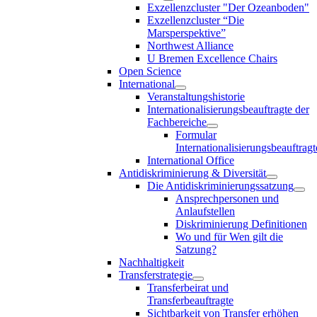
Exzellenzcluster "Der Ozeanboden"
Exzellenzcluster “Die
Marsperspektive”
Northwest Alliance
U Bremen Excellence Chairs
Open Science
International
Veranstaltungshistorie
Internationalisierungsbeauftragte der
Fachbereiche
Formular
Internationalisierungsbeauftragt
International Office
Antidiskriminierung & Diversität
Die Antidiskriminierungssatzung
Ansprechpersonen und
Anlaufstellen
Diskriminierung Definitionen
Wo und für Wen gilt die
Satzung?
Nachhaltigkeit
Transferstrategie
Transferbeirat und
Transferbeauftragte
Sichtbarkeit von Transfer erhöhen