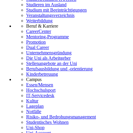
Studieren im Ausland
Studium mit Beeinträchtigungen
Veranstaltungsverzeichnis
Weiterbildung
Beruf & Karriere
CareerCenter
Mentoring-Programme
Promotion
Dual Career
Unternehmensgründung
Die Uni als Arbeitgeber
Stellenangebote an der Uni
Berufsausbildung und -orientierung
Kinderbetreuung
Campus
Essen/Mensen
Hochschulsport
IT-Servicedesk
Kultur
Lageplan
Notfälle
Risiko- und Bedrohungsmanagement
Studentisches Wohnen
Uni-Shop
Uni-Account