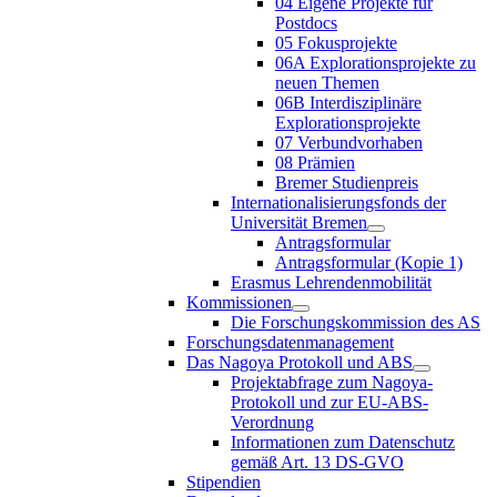
04 Eigene Projekte für
Postdocs
05 Fokusprojekte
06A Explorationsprojekte zu
neuen Themen
06B Interdisziplinäre
Explorationsprojekte
07 Verbundvorhaben
08 Prämien
Bremer Studienpreis
Internationalisierungsfonds der
Universität Bremen
Antragsformular
Antragsformular (Kopie 1)
Erasmus Lehrendenmobilität
Kommissionen
Die Forschungskommission des AS
Forschungsdatenmanagement
Das Nagoya Protokoll und ABS
Projektabfrage zum Nagoya-
Protokoll und zur EU-ABS-
Verordnung
Informationen zum Datenschutz
gemäß Art. 13 DS-GVO
Stipendien