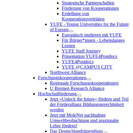
Strategische Partnerschaften
Förderung von Kooperationen
Erstellung von
Kooperationsverträgen
YUFE - Young Universities for the Future
of Europe
Europäisch studieren mit YUFE
Für Bürger*innen - Lebenslanges
Lernen
YUFE Staff Journey
Präsentation YUFE4Postdocs
YUFE4Postdocs
YUFE @CAMPUS CITY
Northwest Alliance
Forschungskooperationen
Regionale Forschungskooperationen
U Bremen Research Alliance
Hochschulförderung
Jetzt »Unlock the future« fördern und Teil
der Förderallianz Bildungsgerechtigkeit
werden
Jetzt mit MoleNet nachhaltige
Umweltbeobachtung und praxisnahe
Lehre fördern!
Das Deutschlandstipendium