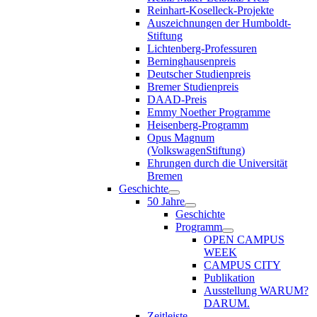
Reinhart-Koselleck-Projekte
Auszeichnungen der Humboldt-
Stiftung
Lichtenberg-Professuren
Berninghausenpreis
Deutscher Studienpreis
Bremer Studienpreis
DAAD-Preis
Emmy Noether Programme
Heisenberg-Programm
Opus Magnum
(VolkswagenStiftung)
Ehrungen durch die Universität
Bremen
Geschichte
50 Jahre
Geschichte
Programm
OPEN CAMPUS
WEEK
CAMPUS CITY
Publikation
Ausstellung WARUM?
DARUM.
Zeitleiste