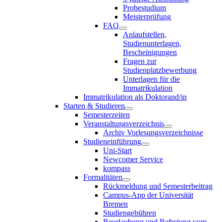
Probestudium
Meisterprüfung
FAQ
Anlaufstellen,
Studienunterlagen,
Bescheinigungen
Fragen zur
Studienplatzbewerbung
Unterlagen für die
Immatrikulation
Immatrikulation als Doktorand/in
Starten & Studieren
Semesterzeiten
Veranstaltungsverzeichnis
Archiv Vorlesungsverzeichnisse
Studieneinführung
Uni-Start
Newcomer Service
kompass
Formalitäten
Rückmeldung und Semesterbeitrag
Campus-App der Universität
Bremen
Studiengebühren
Beurlaubung und Befreiung vom