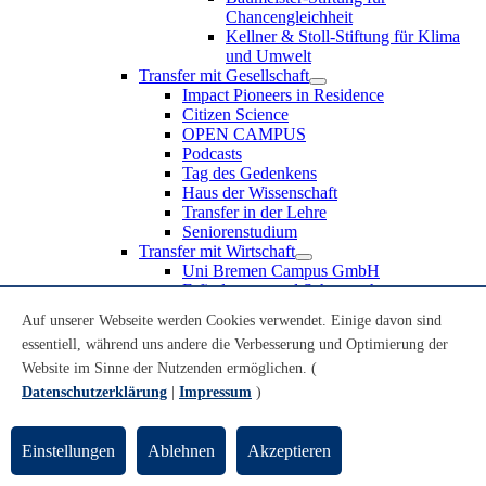
Chancengleichheit
Kellner & Stoll-Stiftung für Klima
und Umwelt
Transfer mit Gesellschaft
Impact Pioneers in Residence
Citizen Science
OPEN CAMPUS
Podcasts
Tag des Gedenkens
Haus der Wissenschaft
Transfer in der Lehre
Seniorenstudium
Transfer mit Wirtschaft
Uni Bremen Campus GmbH
Erfindungen und Schutzrechte
Partnerschaften und Beteiligungen
Auf unserer Webseite werden Cookies verwendet. Einige davon sind
Recruiting an der Universität Bremen
essentiell, während uns andere die Verbesserung und Optimierung der
Weiterbildung an der Universität Bremen
Transfer mit Schule
Website im Sinne der Nutzenden ermöglichen. (
Schülerinnen und Schüler
Datenschutzerklärung
|
Impressum
)
MINT-Schnupperstudium
Schulklassen
Lehrkräfte
Einstellungen
Ablehnen
Akzeptieren
Gründungsunterstützung
UniTransfer - Servicestelle für Transferaktivitäten