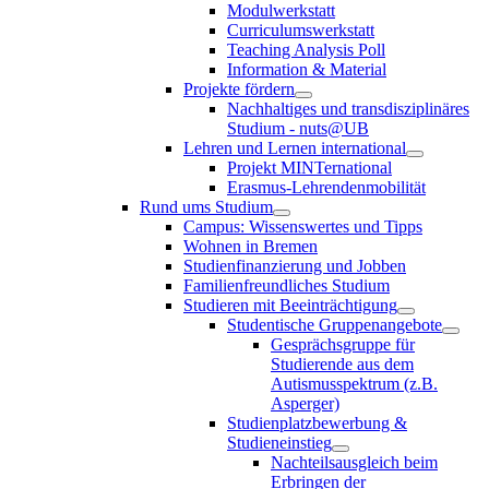
Modulwerkstatt
Curriculumswerkstatt
Teaching Analysis Poll
Information & Material
Projekte fördern
Nachhaltiges und transdisziplinäres
Studium - nuts@UB
Lehren und Lernen international
Projekt MINTernational
Erasmus-Lehrendenmobilität
Rund ums Studium
Campus: Wissenswertes und Tipps
Wohnen in Bremen
Studienfinanzierung und Jobben
Familienfreundliches Studium
Studieren mit Beeinträchtigung
Studentische Gruppenangebote
Gesprächsgruppe für
Studierende aus dem
Autismusspektrum (z.B.
Asperger)
Studienplatzbewerbung &
Studieneinstieg
Nachteilsausgleich beim
Erbringen der