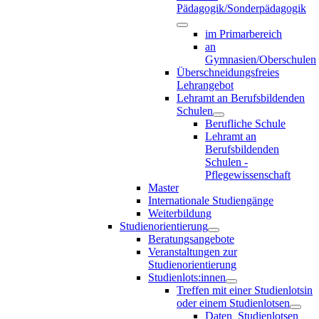
Pädagogik/Sonderpädagogik
im Primarbereich
an
Gymnasien/Oberschulen
Überschneidungsfreies
Lehrangebot
Lehramt an Berufsbildenden
Schulen
Berufliche Schule
Lehramt an
Berufsbildenden
Schulen -
Pflegewissenschaft
Master
Internationale Studiengänge
Weiterbildung
Studienorientierung
Beratungsangebote
Veranstaltungen zur
Studienorientierung
Studienlots:innen
Treffen mit einer Studienlotsin
oder einem Studienlotsen
Daten_Studienlotsen