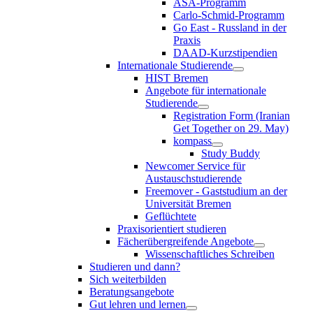
ASA-Programm
Carlo-Schmid-Programm
Go East - Russland in der
Praxis
DAAD-Kurzstipendien
Internationale Studierende
HIST Bremen
Angebote für internationale
Studierende
Registration Form (Iranian
Get Together on 29. May)
kompass
Study Buddy
Newcomer Service für
Austauschstudierende
Freemover - Gaststudium an der
Universität Bremen
Geflüchtete
Praxisorientiert studieren
Fächerübergreifende Angebote
Wissenschaftliches Schreiben
Studieren und dann?
Sich weiterbilden
Beratungsangebote
Gut lehren und lernen