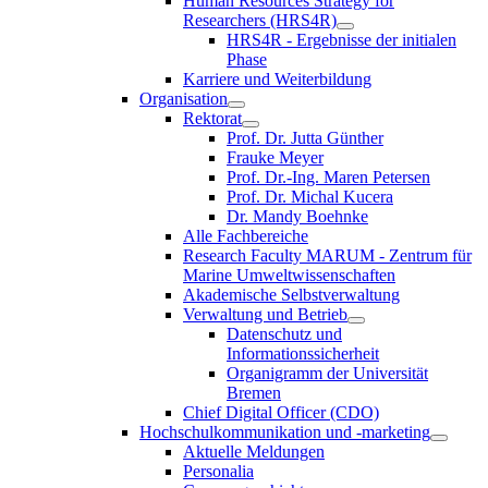
Human Resources Strategy for
Researchers (HRS4R)
HRS4R - Ergebnisse der initialen
Phase
Karriere und Weiterbildung
Organisation
Rektorat
Prof. Dr. Jutta Günther
Frauke Meyer
Prof. Dr.-Ing. Maren Petersen
Prof. Dr. Michal Kucera
Dr. Mandy Boehnke
Alle Fachbereiche
Research Faculty MARUM - Zentrum für
Marine Umweltwissenschaften
Akademische Selbstverwaltung
Verwaltung und Betrieb
Datenschutz und
Informationssicherheit
Organigramm der Universität
Bremen
Chief Digital Officer (CDO)
Hochschulkommunikation und -marketing
Aktuelle Meldungen
Personalia