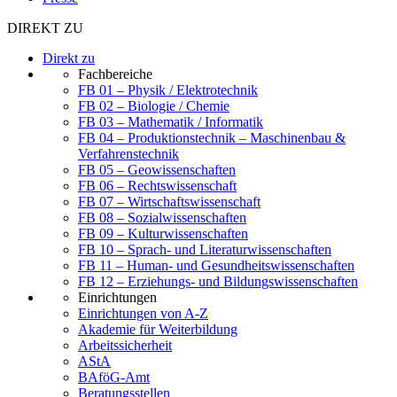
DIREKT ZU
Direkt zu
Fachbereiche
FB 01 – Physik / Elektrotechnik
FB 02 – Biologie / Chemie
FB 03 – Mathematik / Informatik
FB 04 – Produktionstechnik – Maschinenbau &
Verfahrenstechnik
FB 05 – Geowissenschaften
FB 06 – Rechtswissenschaft
FB 07 – Wirtschaftswissenschaft
FB 08 – Sozialwissenschaften
FB 09 – Kulturwissenschaften
FB 10 – Sprach- und Literaturwissenschaften
FB 11 – Human- und Gesundheitswissenschaften
FB 12 – Erziehungs- und Bildungswissenschaften
Einrichtungen
Einrichtungen von A-Z
Akademie für Weiterbildung
Arbeitssicherheit
AStA
BAföG-Amt
Beratungsstellen