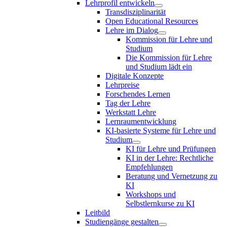
Lehrprofil entwickeln
Transdisziplinarität
Open Educational Resources
Lehre im Dialog
Kommission für Lehre und
Studium
Die Kommission für Lehre
und Studium lädt ein
Digitale Konzepte
Lehrpreise
Forschendes Lernen
Tag der Lehre
Werkstatt Lehre
Lernraumentwicklung
KI-basierte Systeme für Lehre und
Studium
KI für Lehre und Prüfungen
KI in der Lehre: Rechtliche
Empfehlungen
Beratung und Vernetzung zu
KI
Workshops und
Selbstlernkurse zu KI
Leitbild
Studiengänge gestalten