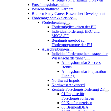
Anzeige von Drittmittelprojekten
Forschungsinfrastruktur
Wissenschaftliche Karriere
Bremen Early Career Researcher Development
Förderangebote & Service
Förderberatung
Fördermöglichkeiten der EU
Individualförderung: ERC und
MSCA-PF
Beratungsangebot zu
Förderprogramme der EU
Ausschreibungen
Individualförderung herausragender
Wissenschaftler:innen
Antragsformular Success
Bonus
Antragsformular Preparation
Funding
Northwest Impuls
Northwest Advanced
Zentrale Forschungsförderung ZF
01 Impulse für
Forschungsvorhaben
02 Konferenzreisen
03 BremenIDEA