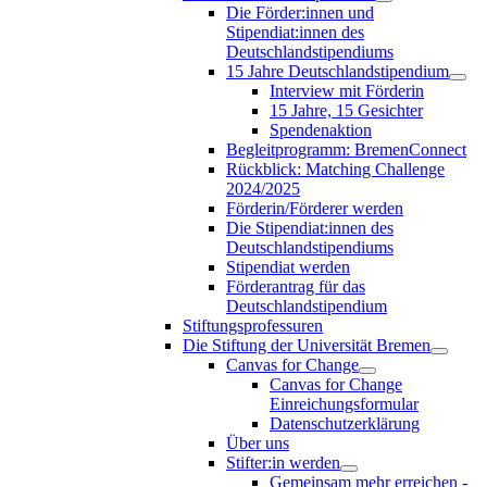
Die Förder:innen und
Stipendiat:innen des
Deutschlandstipendiums
15 Jahre Deutschlandstipendium
Interview mit Förderin
15 Jahre, 15 Gesichter
Spendenaktion
Begleitprogramm: BremenConnect
Rückblick: Matching Challenge
2024/2025
Förderin/Förderer werden
Die Stipendiat:innen des
Deutschlandstipendiums
Stipendiat werden
Förderantrag für das
Deutschlandstipendium
Stiftungsprofessuren
Die Stiftung der Universität Bremen
Canvas for Change
Canvas for Change
Einreichungsformular
Datenschutzerklärung
Über uns
Stifter:in werden
Gemeinsam mehr erreichen -