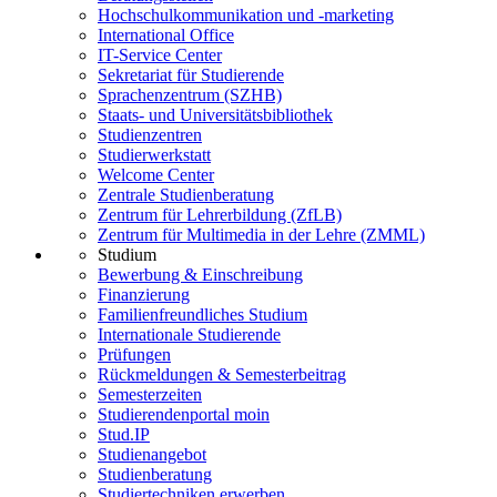
Hochschulkommunikation und -marketing
International Office
IT-Service Center
Sekretariat für Studierende
Sprachenzentrum (SZHB)
Staats- und Universitätsbibliothek
Studienzentren
Studierwerkstatt
Welcome Center
Zentrale Studienberatung
Zentrum für Lehrerbildung (ZfLB)
Zentrum für Multimedia in der Lehre (ZMML)
Studium
Bewerbung & Einschreibung
Finanzierung
Familienfreundliches Studium
Internationale Studierende
Prüfungen
Rückmeldungen & Semesterbeitrag
Semesterzeiten
Studierendenportal moin
Stud.IP
Studienangebot
Studienberatung
Studiertechniken erwerben