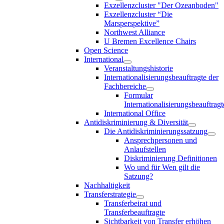
Exzellenzcluster "Der Ozeanboden"
Exzellenzcluster “Die
Marsperspektive”
Northwest Alliance
U Bremen Excellence Chairs
Open Science
International
Veranstaltungshistorie
Internationalisierungsbeauftragte der
Fachbereiche
Formular
Internationalisierungsbeauftragt
International Office
Antidiskriminierung & Diversität
Die Antidiskriminierungssatzung
Ansprechpersonen und
Anlaufstellen
Diskriminierung Definitionen
Wo und für Wen gilt die
Satzung?
Nachhaltigkeit
Transferstrategie
Transferbeirat und
Transferbeauftragte
Sichtbarkeit von Transfer erhöhen