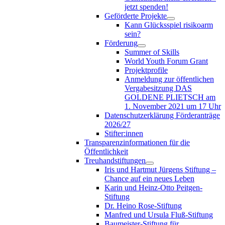
jetzt spenden!
Geförderte Projekte
Kann Glücksspiel risikoarm
sein?
Förderung
Summer of Skills
World Youth Forum Grant
Projektprofile
Anmeldung zur öffentlichen
Vergabesitzung DAS
GOLDENE PLIETSCH am
1. November 2021 um 17 Uhr
Datenschutzerklärung Förderanträge
2026/27
Stifter:innen
Transparenzinformationen für die
Öffentlichkeit
Treuhandstiftungen
Iris und Hartmut Jürgens Stiftung –
Chance auf ein neues Leben
Karin und Heinz-Otto Peitgen-
Stiftung
Dr. Heino Rose-Stiftung
Manfred und Ursula Fluß-Stiftung
Baumeister-Stiftung für