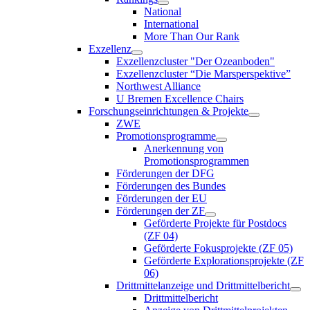
National
International
More Than Our Rank
Exzellenz
Exzellenzcluster "Der Ozeanboden"
Exzellenzcluster “Die Marsperspektive”
Northwest Alliance
U Bremen Excellence Chairs
Forschungseinrichtungen & Projekte
ZWE
Promotionsprogramme
Anerkennung von
Promotionsprogrammen
Förderungen der DFG
Förderungen des Bundes
Förderungen der EU
Förderungen der ZF
Geförderte Projekte für Postdocs
(ZF 04)
Geförderte Fokusprojekte (ZF 05)
Geförderte Explorationsprojekte (ZF
06)
Drittmittelanzeige und Drittmittelbericht
Drittmittelbericht