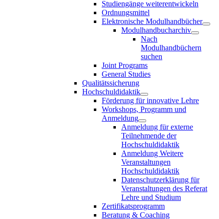
Studiengänge weiterentwickeln
Ordnungsmittel
Elektronische Modulhandbücher
Modulhandbucharchiv
Nach
Modulhandbüchern
suchen
Joint Programs
General Studies
Qualitätssicherung
Hochschuldidaktik
Förderung für innovative Lehre
Workshops, Programm und
Anmeldung
Anmeldung für externe
Teilnehmende der
Hochschuldidaktik
Anmeldung Weitere
Veranstaltungen
Hochschuldidaktik
Datenschutzerklärung für
Veranstaltungen des Referat
Lehre und Studium
Zertifikatsprogramm
Beratung & Coaching