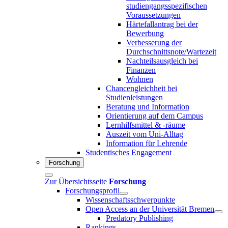
studiengangsspezifischen
Voraussetzungen
Härtefallantrag bei der
Bewerbung
Verbesserung der
Durchschnittsnote/Wartezeit
Nachteilsausgleich bei
Finanzen
Wohnen
Chancengleichheit bei
Studienleistungen
Beratung und Information
Orientierung auf dem Campus
Lernhilfsmittel & -räume
Auszeit vom Uni-Alltag
Information für Lehrende
Studentisches Engagement
Forschung
Zur Übersichtsseite
Forschung
Forschungsprofil
Wissenschaftsschwerpunkte
Open Access an der Universität Bremen
Predatory Publishing
Rankings