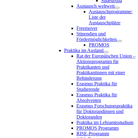
Südeuropa
Austausch weltweit
Austauschprogramme:
Liste der
Austauschplätze
Freemover
Stipendien und
Fördermöglichkeiten
PROMOS
Praktika im Ausland
Rat der Europäischen Union –
Aktionsprogramm für
Praktikanten und
Praktikantinnen mit einer
Behinderung
Erasmus Praktika für
Studierende
Erasmus Praktika für
Absolventen
Erasmus Forschungspraktika
für Doktorandinnen und
Doktoranden
Praktika im Lehramtsstudium
PROMOS Programm
RISE-Programm