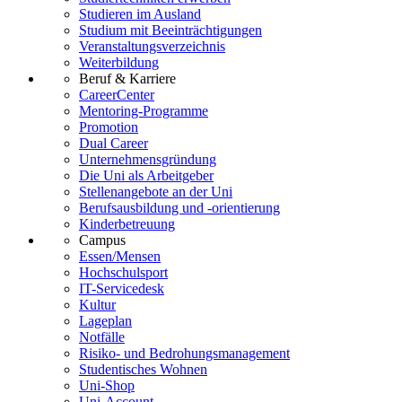
Studieren im Ausland
Studium mit Beeinträchtigungen
Veranstaltungsverzeichnis
Weiterbildung
Beruf & Karriere
CareerCenter
Mentoring-Programme
Promotion
Dual Career
Unternehmensgründung
Die Uni als Arbeitgeber
Stellenangebote an der Uni
Berufsausbildung und -orientierung
Kinderbetreuung
Campus
Essen/Mensen
Hochschulsport
IT-Servicedesk
Kultur
Lageplan
Notfälle
Risiko- und Bedrohungsmanagement
Studentisches Wohnen
Uni-Shop
Uni-Account