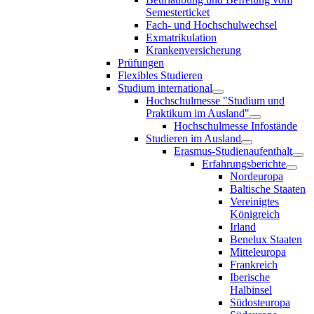
Semesterticket
Fach- und Hochschulwechsel
Exmatrikulation
Krankenversicherung
Prüfungen
Flexibles Studieren
Studium international
Hochschulmesse "Studium und
Praktikum im Ausland"
Hochschulmesse Infostände
Studieren im Ausland
Erasmus-Studienaufenthalt
Erfahrungsberichte
Nordeuropa
Baltische Staaten
Vereinigtes
Königreich
Irland
Benelux Staaten
Mitteleuropa
Frankreich
Iberische
Halbinsel
Südosteuropa