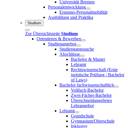
Universität Bremen
Personalentwicklung
Erasmus-Personalmobilität
Ausbildung und Praktika
Studium
Zur Übersichtsseite
Studium
Orientieren & Bewerben
Studienangebot
Studiengangssuche
Abschlüsse
Bachelor & Master
Lehramt
Rechtswissenschaft (Erste
juristische Prüfung / Bachelor
of Laws)
Bachelor fachwissenschaftlich
Vollfach-Bachelor
Zwei-Fächer-Bachelor
Überschneidungsfreies
Lehrangebot
Lehramt
Grundschule
Gymnasium/Oberschule
Inklusive