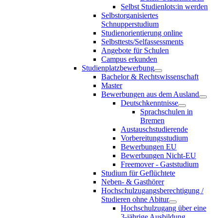
Selbst Studienlots:in werden
Selbstorganisiertes
Schnupperstudium
Studienorientierung online
Selbsttests/Selfassessments
Angebote für Schulen
Campus erkunden
Studienplatzbewerbung
Bachelor & Rechtswissenschaft
Master
Bewerbungen aus dem Ausland
Deutschkenntnisse
Sprachschulen in
Bremen
Austauschstudierende
Vorbereitungsstudium
Bewerbungen EU
Bewerbungen Nicht-EU
Freemover - Gaststudium
Studium für Geflüchtete
Neben- & Gasthörer
Hochschulzugangsberechtigung /
Studieren ohne Abitur
Hochschulzugang über eine
3-jährige Ausbildung