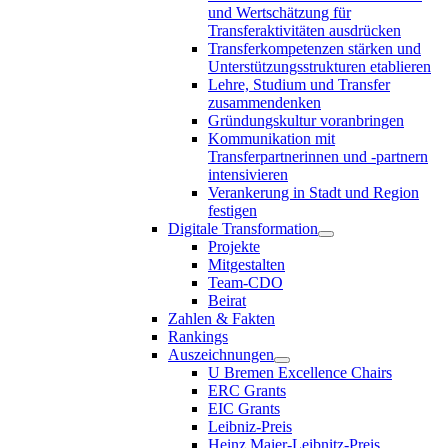
und Wertschätzung für
Transferaktivitäten ausdrücken
Transferkompetenzen stärken und
Unterstützungsstrukturen etablieren
Lehre, Studium und Transfer
zusammendenken
Gründungskultur voranbringen
Kommunikation mit
Transferpartnerinnen und -partnern
intensivieren
Verankerung in Stadt und Region
festigen
Digitale Transformation
Projekte
Mitgestalten
Team-CDO
Beirat
Zahlen & Fakten
Rankings
Auszeichnungen
U Bremen Excellence Chairs
ERC Grants
EIC Grants
Leibniz-Preis
Heinz Maier-Leibnitz-Preis